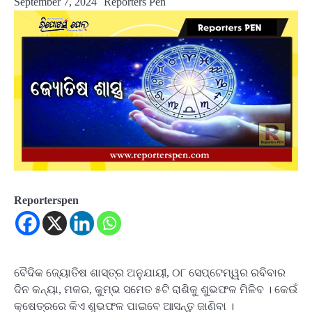
September 7, 2024
Reporters Pen
Reporterspen
ବୈଦିକ ଜ୍ୟୋତିଷ ଶାସ୍ତ୍ର ଅନୁଯାୟୀ, ୦୮ ସେପ୍ଟେମ୍ୱର ରବିବାର
ଦିନ କନ୍ୟା, ମକର, କୁମ୍ଭ ସମେତ ୫ଟି ରାଶିକୁ ଶୁଭଫଳ ମିଳିବ । କେଉଁ
କ୍ଷେତ୍ରରେ କିଏ ଶୁଭଫଳ ପାଇବେ ଆସନ୍ତୁ ଜାଣିବା ।