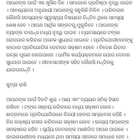
ଆପଣଙ୍କ ପାଇଁ ଏକ ଖୁସିର ଦିନ । ସମାଜରେ ପ୍ରତିଷ୍ଠା ବୃଦ୍ଧି ପାଇବ
। ଆବଶ୍ୟକତା ଅନୁଯାୟୀ ଆପଣଙ୍କୁ ସବୁକିଛି ମିଳିବ । ପରିବାରର
କୌଣସି ସଦସ୍ୟଙ୍କ ସ୍ୱାସ୍ଥ୍ୟ ବିଷୟରେ ଚିନ୍ତିତ ଥିଲେ ସମସ୍ୟା
ଶେଷ ହେବ । ଆପଣ ଆର୍ଥିକ ସଙ୍କଟରୁ ମୁକୁଳିବେ । ଆପଣଙ୍କ
ବ୍ୟାଙ୍କ ବାଲାନ୍ସ ମଧ୍ୟ ବୃଦ୍ଧି ପାଇବ । ବ୍ୟବସାୟରେ ଟଙ୍କା
ରୋଜଗାର କରିବାର ଅନେକ ସୁଯୋଗ ପାଇବେ । ପ୍ରତିଯୋଗୀମାନଙ୍କୁ
କଠୋର ପ୍ରତିଯୋଗିତା ଦେବାରେ ସକ୍ଷମ ହେବେ । ବିଦେଶ ଯିବାର
ଇଚ୍ଛା ପୂରଣ ହୋଇପାରେ । ଧାର୍ମିକ କାର୍ଯ୍ୟକ୍ରମରେ ଯୋଗ ଦେବାର
ସୁଯୋଗ ପାଇବେ । ଜୀବନସାଥୀଙ୍କ ସହିତ କୌଣସି ମନ୍ଦିରକୁ
ଯାଇପାରନ୍ତି ।
କୁମ୍ଭ ରାଶି
ଆପଣଙ୍କ ପାଇଁ ଦିନଟି ଶୁଭ । ଆୟ ଏବଂ ବ୍ୟୟର ସଠିକ୍ ହିସାବ
ରଖିବେ । ଟଙ୍କା ସଞ୍ଚୟ କରିବାରେ ମଧ୍ୟ ସକ୍ଷମ ହେବେ।
ଛାତ୍ରମାନେ ପ୍ରତିଯୋଗିତାରେ ବିଜୟୀ ହେବାର ସମ୍ଭାବନା ରହିଛି ।
ନିଜ ଲକ୍ଷ୍ୟ ହାସଲ କରିବାରେ ସକ୍ଷମ ହେବେ । ଭାଗ୍ୟ ଆପଣଙ୍କ
ସପକ୍ଷରେ ରହିବ । ସୂର୍ଯ୍ୟ ଦେବତାଙ୍କ ଆଶୀର୍ବାଦ ଆପଣ ପାଇବେ ।
ଭାଇଭଉଣୀଙ୍କ ମଧ୍ୟରେ ଥିବା ସମସ୍ୟା ସହଜରେ ସମାଧାନ ହେବ ।