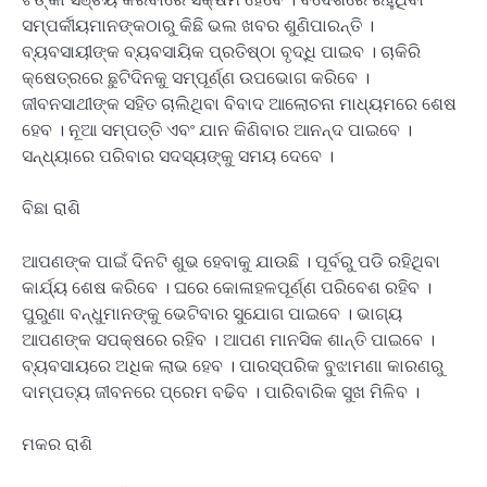
ସମ୍ପର୍କୀୟମାନଙ୍କଠାରୁ କିଛି ଭଲ ଖବର ଶୁଣିପାରନ୍ତି ।
ବ୍ୟବସାୟୀଙ୍କ ବ୍ୟବସାୟିକ ପ୍ରତିଷ୍ଠା ବୃଦ୍ଧି ପାଇବ । ଚାକିରି
କ୍ଷେତ୍ରରେ ଛୁଟିଦିନକୁ ସମ୍ପୂର୍ଣ୍ଣ ଉପଭୋଗ କରିବେ ।
ଜୀବନସାଥୀଙ୍କ ସହିତ ଚାଲିଥିବା ବିବାଦ ଆଲୋଚନା ମାଧ୍ୟମରେ ଶେଷ
ହେବ । ନୂଆ ସମ୍ପତ୍ତି ଏବଂ ଯାନ କିଣିବାର ଆନନ୍ଦ ପାଇବେ ।
ସନ୍ଧ୍ୟାରେ ପରିବାର ସଦସ୍ୟଙ୍କୁ ସମୟ ଦେବେ ।
ବିଛା ରାଶି
ଆପଣଙ୍କ ପାଇଁ ଦିନଟି ଶୁଭ ହେବାକୁ ଯାଉଛି । ପୂର୍ବରୁ ପଡି ରହିଥିବା
କାର୍ଯ୍ୟ ଶେଷ କରିବେ । ଘରେ କୋଳାହଳପୂର୍ଣ୍ଣ ପରିବେଶ ରହିବ ।
ପୁରୁଣା ବନ୍ଧୁମାନଙ୍କୁ ଭେଟିବାର ସୁଯୋଗ ପାଇବେ । ଭାଗ୍ୟ
ଆପଣଙ୍କ ସପକ୍ଷରେ ରହିବ । ଆପଣ ମାନସିକ ଶାନ୍ତି ପାଇବେ ।
ବ୍ୟବସାୟରେ ଅଧିକ ଲାଭ ହେବ । ପାରସ୍ପରିକ ବୁଝାମଣା କାରଣରୁ
ଦାମ୍ପତ୍ୟ ଜୀବନରେ ପ୍ରେମ ବଢିବ । ପାରିବାରିକ ସୁଖ ମିଳିବ ।
ମକର ରାଶି