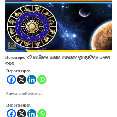
Horoscope: ଏହି ୪ରାଶିଙ୍କ ଭାଗ୍ୟ ବଦଳାଇବ ବୃହସ୍ପତିଙ୍କ ଓଲଟା
ଚଳନ
Reporterspen
ReporterspenHoroscope:…
Reporterspen