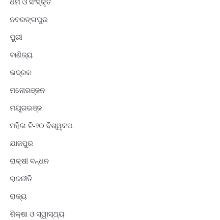
ଧର୍ମ ଓ ସଂସ୍କୃତି
ନବରଙ୍ଗପୁର
ପୁରୀ
ବାଣିଜ୍ୟ
ଭଦ୍ରକ
ମନୋରଞ୍ଜନ
ମୟୂରଭଞ୍ଜ
ମହିଳା ଟି-୨୦ ବିଶ୍ୱକପ
ଯାଜପୁର
ରାକ୍ଷୀ ବନ୍ଧନ
ରାଜନୀତି
ରାଜ୍ୟ
ଶିକ୍ଷା ଓ ସ୍ୱାସ୍ଥ୍ୟ