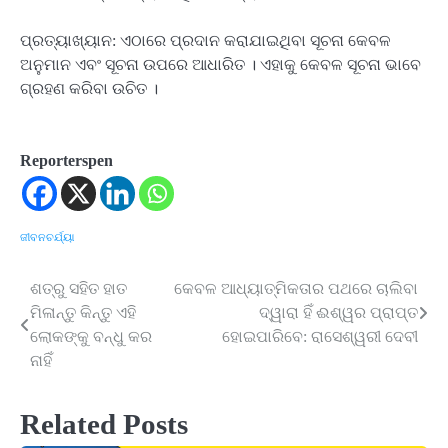
ପ୍ରତ୍ୟାଖ୍ୟାନ: ଏଠାରେ ପ୍ରଦାନ କରାଯାଇଥିବା ସୂଚନା କେବଳ
ଅନୁମାନ ଏବଂ ସୂଚନା ଉପରେ ଆଧାରିତ । ଏହାକୁ କେବଳ ସୂଚନା ଭାବେ
ଗ୍ରହଣ କରିବା ଉଚିତ ।
Reporterspen
ଜୀବନଚର୍ଯ୍ୟା
ଶତ୍ରୁ ସହିତ ହାତ
କେବଳ ଆଧ୍ୟାତ୍ମିକତାର ପଥରେ ଚାଲିବା
Post
ମିଳାନ୍ତୁ କିନ୍ତୁ ଏହି
ଦ୍ୱାରା ହିଁ ଈଶ୍ୱର ପ୍ରାପ୍ତ
navigation
ଲୋକଙ୍କୁ ବନ୍ଧୁ କର
ହୋଇପାରିବେ: ରାସେଶ୍ୱରୀ ଦେବୀ
ନାହିଁ
Related Posts