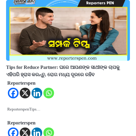
Tips for Reduce Partner: ଘରେ ଆପଣଙ୍କ ସାଥୀଙ୍କ ଚାପକୁ
ଏହିପରି ହ୍ରାସ କରନ୍ତୁ, ରୋଗ ମଧ୍ୟ ଦୂରରେ ରହିବ
Reporterspen
ReporterspenTips…
Reporterspen