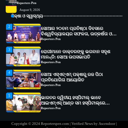
Reporters Pen
2
ସୋଆର ୨୦ତମ ପ୍ରତିଷ୍ଠା ଦିବସରେ
August 9, 2026
ବିଶ୍ୱବିଦ୍ୟାଳୟର ସଫଳତା, ଉତ୍କର୍ଷତା ଓ
ଶିକ୍ଷା ଓ ସ୍ୱାସ୍ଥ୍ୟ
ଅଗ୍ରଗତିର ସ୍ମୃତିଚାରଣ
Reporters Pen
3
ରୋଗୀମାନେ ଡାକ୍ତରଙ୍କୁ ଭଗବାନ ସଦୃଶ
ମାନନ୍ତି: ସୋଆ ଉପସଭାପତି
Reporters Pen
4
ସୋଆ ଏସ୍‌ଏଚ୍‌ଏମ୍ ପକ୍ଷରୁ ରଜ ପିଠା
ପ୍ରତିଯୋଗିତା ଆୟୋଜିତ
Reporters Pen
5
ଭାରତର ଦ୍ୱିତୀୟ ହସ୍ପିଟାଲ୍ ଭାବେ
ଆଇଏମ୍‌ଏସ୍ ଆଣ୍ଡ ସମ ହସ୍ପିଟାଲ୍‌ରେ
ଅତ୍ୟାଧୁନିକ ଡିଜିସ୍କାନର ସ୍ଥାପନ
Reporters Pen
1
ସୋଆ ପକ୍ଷରୁ ରାୱେ କାର୍ଯ୍ୟକ୍ରମ ଅଧୀନରେ
୧୧ଟି ଗ୍ରାମରେ ୧୬ଟି କୃଷକ ପ୍ରଶିକ୍ଷଣ
କାର୍ଯ୍ୟକ୍ରମ ଆୟୋଜିତ
Reporters Pen
2
ସୋଆର ୨୦ତମ ପ୍ରତିଷ୍ଠା ଦିବସରେ
Copyright © 2024 Reporterspen.com | Verified News by
Ascendoor
|
ବିଶ୍ୱବିଦ୍ୟାଳୟର ସଫଳତା, ଉତ୍କର୍ଷତା ଓ