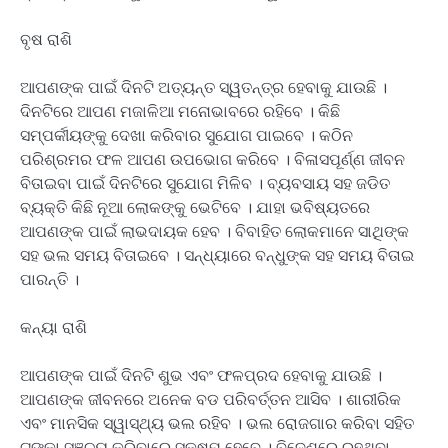
ବୃଷ ରାଶି
ଆପଣଙ୍କ ପାଇଁ ଦିନଟି ଅତ୍ୟନ୍ତ ସ୍ୱତନ୍ତ୍ର ହେବାକୁ ଯାଉଛି ।
ଦିନଟିରେ ଆପଣ ମଜାଳିଆ ମନୋଭାବରେ ରହିବେ । କିଛି
ସମ୍ପର୍କୀୟଙ୍କୁ ଦେଖା କରିବାର ସୁଯୋଗ ପାଇବେ । କଠିନ
ପରିଶ୍ରମର ଫଳ ଆପଣ ଉପଭୋଗ କରିବେ । ବିଳାସପୂର୍ଣ୍ଣ ଜୀବନ
ବିତାଇବା ପାଇଁ ଦିନଟିରେ ସୁଯୋଗ ମିଳିବ । ବ୍ୟବସାୟ ସହ ଜଡିତ
ବ୍ୟକ୍ତି କିଛି ନୂଆ ଲୋକଙ୍କୁ ଭେଟିବେ । ଯାହା ଭବିଷ୍ୟତରେ
ଆପଣଙ୍କ ପାଇଁ ଲାଭଦାୟକ ହେବ । ବିବାହିତ ଲୋକମାନେ ସାଥିଙ୍କ
ସହ ଭଲ ସମୟ ବିତାଇବେ । ସନ୍ଧ୍ୟାରେ ବନ୍ଧୁଙ୍କ ସହ ସମୟ ବିତାଇ
ପାରନ୍ତି ।
କନ୍ୟା ରାଶି
ଆପଣଙ୍କ ପାଇଁ ଦିନଟି ଶୁଭ ଏବଂ ଫଳପ୍ରଦ ହେବାକୁ ଯାଉଛି ।
ଆପଣଙ୍କ ଜୀବନରେ ଅନେକ ବଡ ପରିବର୍ତ୍ତନ ଆସିବ । ଶାରୀରିକ
ଏବଂ ମାନସିକ ସ୍ୱାସ୍ଥ୍ୟ ଭଲ ରହିବ । ଭଲ ରୋଜଗାର କରିବା ସହିତ
ଟଙ୍କା ସଞ୍ଚୟ କରିବାରେ ସକ୍ଷମ ହେବେ । ବିଦେଶରେ ରହୁଥିବା