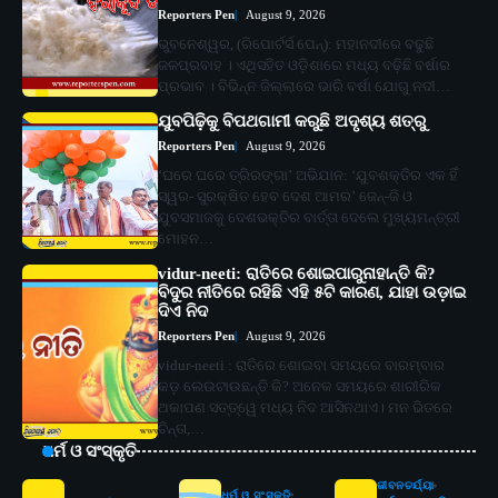
Reporters Pen
August 9, 2026
ଭୁବନେଶ୍ୱର, (ରିପୋର୍ଟର୍ସ ପେନ୍‌): ମହାନଦୀରେ ବଢୁଛି
ଜଳପ୍ରବାହ । ଏଥିସହିତ ଓଡ଼ିଶାରେ ମଧ୍ୟ ବଢ଼ିଛି ବର୍ଷାର
ପ୍ରଭାବ । ବିଭିନ୍ନ ଜିଲ୍ଲାରେ ଭାରି ବର୍ଷା ଯୋଗୁ ନଦୀ…
ଯୁବପିଢ଼ିକୁ ବିପଥଗାମୀ କରୁଛି ଅଦୃଶ୍ୟ ଶତ୍ରୁ
Reporters Pen
August 9, 2026
‘ଘରେ ଘରେ ତ୍ରିରଙ୍ଗା’ ଅଭିଯାନ: ‘ଯୁବଶକ୍ତିର ଏକ ହିଁ
ସ୍ୱର- ସୁରକ୍ଷିତ ହେବ ଦେଶ ଆମର’ ଜେନ୍‌-ଜି ଓ
ଯୁବସମାଜକୁ ଦେଶଭକ୍ତିର ବାର୍ତ୍ତା ଦେଲେ ମୁଖ୍ୟମନ୍ତ୍ରୀ
ମୋହନ…
vidur-neeti: ରାତିରେ ଶୋଇପାରୁନାହାନ୍ତି କି?
ବିଦୁର ନୀତିରେ ରହିଛି ଏହି ୫ଟି କାରଣ, ଯାହା ଉଡ଼ାଇ
ଦିଏ ନିଦ
Reporters Pen
August 9, 2026
vidur-neeti : ରାତିରେ ଶୋଇବା ସମୟରେ ବାରମ୍ବାର
କଡ଼ ଲେଉଟାଉଛନ୍ତି କି? ଅନେକ ସମୟରେ ଶାରୀରିକ
ଥକାପଣ ସତ୍ତ୍ୱେ ମଧ୍ୟ ନିଦ ଆସିନଥାଏ। ମନ ଭିତରେ
ଚିନ୍ତା,…
ଧର୍ମ ଓ ସଂସ୍କୃତି
ଜୀବନଚର୍ଯ୍ୟା
ଧର୍ମ ଓ ସଂସ୍କୃତି