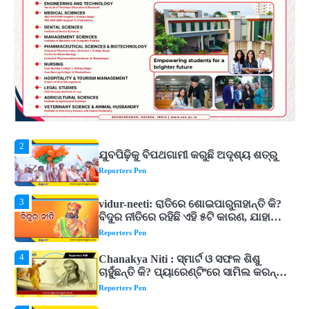
Behind the 123-Foot Shiva Statue by the
Reporters Pen
Sea
1
ମହାନଦୀରେ ବଢୁଛି ପାଣି, ହୀରାକୁଦରେ ୧୨ ଗେଟ୍
ଖୋଲିଲା
Reporters Pen
2
ଯୁବପିଢ଼ିକୁ ବିପଥଗାମୀ କରୁଛି ଅଦୃଶ୍ୟ ଶତ୍ରୁ
Reporters Pen
3
vidur-neeti: ରାତିରେ ଶୋଇପାରୁନାହାନ୍ତି କି?
ବିଦୁର ନୀତିରେ ରହିଛି ଏହି ୫ଟି କାରଣ, ଯାହା
ଉଡ଼ାଇ ଦିଏ ନିଦ
Reporters Pen
4
Chanakya Niti : ସ୍ମାର୍ଟ ଓ ସଫଳ ଶିଶୁ
ଚାହୁଁଛନ୍ତି କି? ପ୍ୟାରେଣ୍ଟିଂରେ ସାମିଲ କରନ୍ତୁ
ଚାଣକ୍ୟଙ୍କ ଏହି ୬ଟି କଥା
Reporters Pen
5
Murudeshwar Temple’s History Linked
to Ravana’s Pride: Know the Story
Behind the 123-Foot Shiva Statue by the
Reporters Pen
Sea