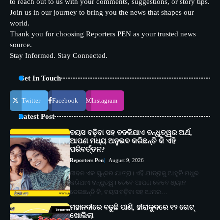
to reach out to us with your comments, suggestions, or story tips.
Join us in our journey to bring you the news that shapes our
world.
Thank you for choosing Reporters PEN as your trusted news
source.
Stay Informed. Stay Connected.
Get In Touch
Twitter
Facebook
Instagram
Latest Post
ବୟସ ବଢ଼ିବା ସହ ବଦଳିଯାଏ ବନ୍ଧୁତ୍ୱର ଅର୍ଥ,
ଆପଣ ମଧ୍ୟ ଅନୁଭବ କରିଛନ୍ତି କି ଏହି
ପରିବର୍ତ୍ତନ?
Reporters Pen
August 9, 2026
ଜୀବନ ଏକ ସୁନ୍ଦର ଯାତ୍ରା। ଏହି ଯାତ୍ରାକୁ ଆହୁରି ମଧୁର
କରିଥାଏ ବନ୍ଧୁତ୍ୱ। ତେବେ ଆପଣ କେବେ ଧ୍ୟାନ
ଦେଇଛନ୍ତି କି, ବୟସ ବଢ଼ିବା ସହ ଆମର…
ମହାନଦୀରେ ବଢୁଛି ପାଣି, ହୀରାକୁଦରେ ୧୨ ଗେଟ୍
ଖୋଲିଲା