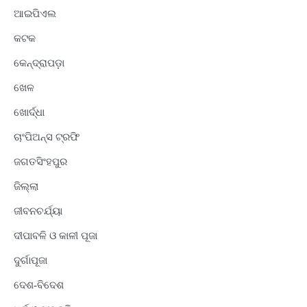
ଆଇପିଏଲ
କଟକ
କେନ୍ଦ୍ରାପଡ଼ା
ଖେଳ
ଖୋର୍ଦ୍ଧା
ଚାଂପିଅନ୍ସ ଟ୍ରଫି
ଜଗତସିଂହପୁର
ଜିଲ୍ଲା
ଜୀବନଚର୍ଯ୍ୟା
ଦୀପାବଳି ଓ କାଳୀ ପୂଜା
ଦୁର୍ଗାପୂଜା
ଦେଶ-ବିଦେଶ