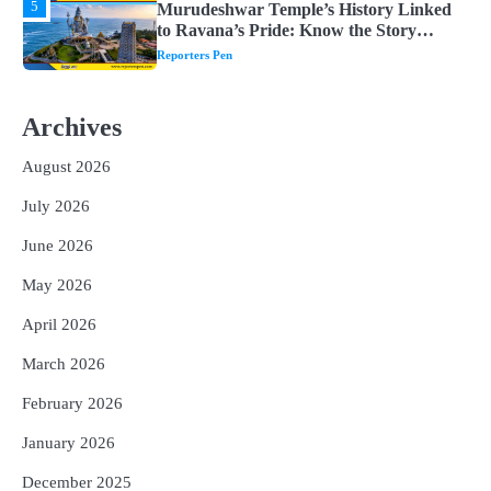
1
ମହାନଦୀରେ ବଢୁଛି ପାଣି, ହୀରାକୁଦରେ ୧୨ ଗେଟ୍
ଖୋଲିଲା
Reporters Pen
2
ଯୁବପିଢ଼ିକୁ ବିପଥଗାମୀ କରୁଛି ଅଦୃଶ୍ୟ ଶତ୍ରୁ
Archives
Reporters Pen
August 2026
3
vidur-neeti: ରାତିରେ ଶୋଇପାରୁନାହାନ୍ତି କି?
ବିଦୁର ନୀତିରେ ରହିଛି ଏହି ୫ଟି କାରଣ, ଯାହା
July 2026
ଉଡ଼ାଇ ଦିଏ ନିଦ
Reporters Pen
June 2026
4
Chanakya Niti : ସ୍ମାର୍ଟ ଓ ସଫଳ ଶିଶୁ
May 2026
ଚାହୁଁଛନ୍ତି କି? ପ୍ୟାରେଣ୍ଟିଂରେ ସାମିଲ କରନ୍ତୁ
ଚାଣକ୍ୟଙ୍କ ଏହି ୬ଟି କଥା
Reporters Pen
April 2026
5
Murudeshwar Temple’s History Linked
March 2026
to Ravana’s Pride: Know the Story
Behind the 123-Foot Shiva Statue by the
February 2026
Reporters Pen
Sea
January 2026
December 2025