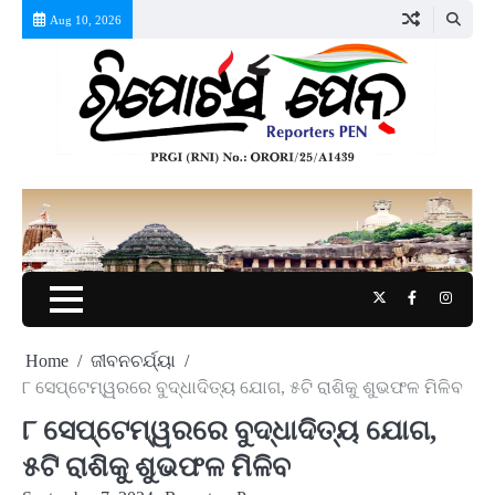
Skip
Aug 10, 2026
to
content
Twitter
Facebook
Instag
Home
ଜୀବନଚର୍ଯ୍ୟା
୮ ସେପ୍ଟେମ୍ୱରରେ ବୁଦ୍ଧାଦିତ୍ୟ ଯୋଗ, ୫ଟି ରାଶିକୁ ଶୁଭଫଳ ମିଳିବ
୮ ସେପ୍ଟେମ୍ୱରରେ ବୁଦ୍ଧାଦିତ୍ୟ ଯୋଗ,
୫ଟି ରାଶିକୁ ଶୁଭଫଳ ମିଳିବ