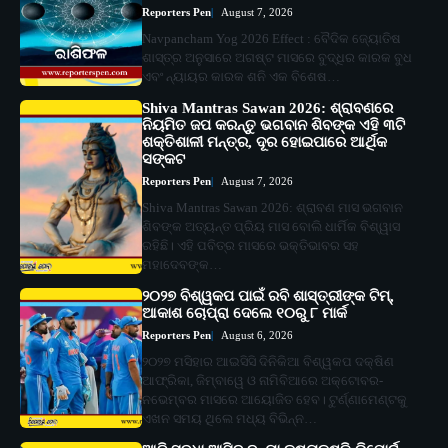
Reporters Pen
August 7, 2026
Navpancham Yog 2026 Effect : ବୈଦିକ ଜ୍ୟୋତିଷ
ଶାସ୍ତ୍ର ଅନୁସାରେ ଅଗଷ୍ଟ ମାସରେ ବୁଦ୍ଧିର କାରକ ବୁଧ
ଏବଂ ନ୍ୟାୟର କାରକ ଶନି ଏକ ବିଶେଷ…
Shiva Mantras Sawan 2026: ଶ୍ରାବଣରେ
ନିୟମିତ ଜପ କରନ୍ତୁ ଭଗବାନ ଶିବଙ୍କ ଏହି ୩ଟି
ଶକ୍ତିଶାଳୀ ମନ୍ତ୍ର, ଦୂର ହୋଇପାରେ ଆର୍ଥିକ
ସଙ୍କଟ
Reporters Pen
August 7, 2026
Shiva Mantras Sawan 2026: ଶ୍ରାବଣ ମାସ ଭଗବାନ
ଶିବଙ୍କ ଅତ୍ୟନ୍ତ ପ୍ରିୟ ମାସ ବୋଲି ଧାର୍ମିକ ବିଶ୍ୱାସ
ରହିଛି। ଏହି ପବିତ୍ର ମାସରେ ଭକ୍ତିଭାବର ସହ
ମହାଦେବଙ୍କ…
୨୦୨୭ ବିଶ୍ୱକପ ପାଇଁ ରବି ଶାସ୍ତ୍ରୀଙ୍କ ଟିମ୍,
ଆକାଶ ଚୋପ୍ରା ଦେଲେ ୧୦ରୁ ୮ ମାର୍କ
Reporters Pen
August 6, 2026
୨୦୨୭ ମସିହାର ଆଇସିସି ଦିନିକିଆ ବିଶ୍ୱକପ ଦକ୍ଷିଣ
ଆଫ୍ରିକା, ଜିମ୍ବାୱେ ଓ ନାମିବିଆରେ ଅକ୍ଟୋବର-
ନଭେମ୍ବର ମାସରେ ଆୟୋଜିତ ହେବ। ଟୁର୍ଣ୍ଣାମେଣ୍ଟକୁ
ଏଖନ ସମୟ ଥିଲେ ମଧ୍ୟ ବିଭିନ୍ନ…