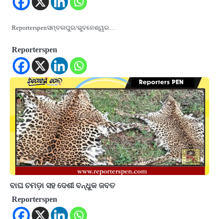
Reporterspenସମ୍ବଲପୁର/ଭୁବନେଶ୍ୱର…
Reporterspen
ବାଘ ଚମଡ଼ା ସହ ଦେଶୀ ବନ୍ଧୁକ ଜବତ
Reporterspen