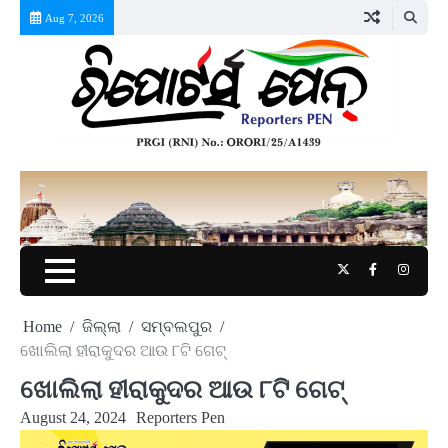
Skip
Aug 7, 2026
to
content
Twitter
Facebook
Instag
Home
ଜିଲ୍ଲା
ସମ୍ବଲପୁର
ଖୋଲିଲା ହୀରାକୁଦର ଆଉ ୮ଟି ଗେଟ୍
ଖୋଲିଲା ହୀରାକୁଦର ଆଉ ୮ଟି ଗେଟ୍
August 24, 2024
Reporters Pen