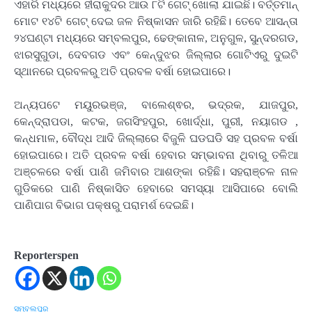
ଏହାରି ମଧ୍ୟରେ ହୀରାକୁଦର ଆଉ ୮ଟି ଗେଟ୍ ଖୋଲା ଯାଇଛି। ବର୍ତ୍ତମାନ୍
ମୋଟ ୧୪ଟି ଗେଟ୍ ଦେଇ ଜଳ ନିଷ୍କାସନ ଜାରି ରହିଛି। ତେବେ ଆସନ୍ତା
୨୪ଘଣ୍ଟା ମଧ୍ୟରେ ସମ୍ବଲପୁର, ଢେଙ୍କାନାଳ, ଅନୁଗୁଳ, ସୁନ୍ଦରଗଡ,
ଝାରସୁଗୁଡା, ଦେବଗଡ ଏବଂ କେନ୍ଦୁଝର ଜିଲ୍ଲାର ଗୋଟିଏରୁ ଦୁଇଟି
ସ୍ଥାନରେ ପ୍ରବଳରୁ ଅତି ପ୍ରବଳ ବର୍ଷା ହୋଇପାରେ।
ଅନ୍ୟପଟେ ମୟୁରଭଞ୍ଜ, ବାଲେଶ୍ଵର, ଭଦ୍ରକ, ଯାଜପୁର,
କେନ୍ଦ୍ରାପଡା, କଟକ, ଜଗସିଂହପୁର, ଖୋର୍ଦ୍ଧା, ପୁରୀ, ନୟାଗଡ ,
କନ୍ଧମାଳ, ବୌଦ୍ଧ ଆଦି ଜିଲ୍ଲାରେ ବିଜୁଳି ଘଡଘଡି ସହ ପ୍ରବଳ ବର୍ଷା
ହୋଇପାରେ। ଅତି ପ୍ରବଳ ବର୍ଷା ହେବାର ସମ୍ଭାବନା ଥିବାରୁ ତଳିଆ
ଅଞ୍ଚଳରେ ବର୍ଷା ପାଣି ଜମିବାର ଆଶଙ୍କା ରହିଛି। ସହରାଞ୍ଚଳ ନାଳ
ଗୁଡିକରେ ପାଣି ନିଷ୍କାସିତ ହେବାରେ ସମସ୍ୟା ଆସିପାରେ ବୋଲି
ପାଣିପାଗ ବିଭାଗ ପକ୍ଷରୁ ପରାମର୍ଶ ଦେଇଛି।
Reporterspen
ସମ୍ବଲପୁର