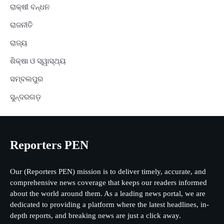
ରାକ୍ଷୀ ବନ୍ଧନ
ରାଜନୀତି
ରାଜ୍ୟ
ଶିକ୍ଷା ଓ ସ୍ୱାସ୍ଥ୍ୟ
ସମ୍ବଲପୁର
ସୁନ୍ଦରଗଡ଼
Reporters PEN
Our (Reporters PEN) mission is to deliver timely, accurate, and
comprehensive news coverage that keeps our readers informed
about the world around them. As a leading news portal, we are
dedicated to providing a platform where the latest headlines, in-
depth reports, and breaking news are just a click away.