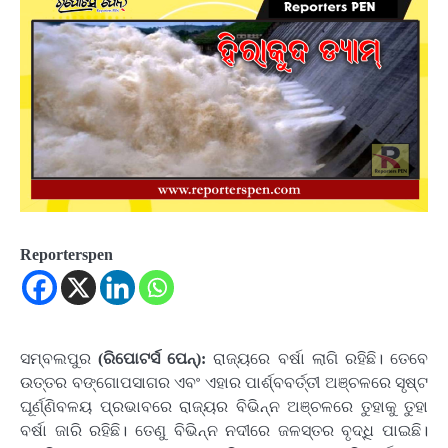
Reporterspen
ସମ୍ବଲପୁର
(ରିପୋଟର୍ସ ପେନ୍‌):
ରାଜ୍ୟରେ ବର୍ଷା ଲାଗି ରହିଛି। ତେବେ
ଉତ୍ତର ବଙ୍ଗୋପସାଗର ଏବଂ ଏହାର ପାର୍ଶ୍ବବର୍ତ୍ତୀ ଅଞ୍ଚଳରେ ସୃଷ୍ଟ
ଘୂର୍ଣ୍ଣିବଳୟ ପ୍ରଭାବରେ ରାଜ୍ୟର ବିଭିନ୍ନ ଅଞ୍ଚଳରେ ତୁହାକୁ ତୁହା
ବର୍ଷା ଜାରି ରହିଛି। ତେଣୁ ବିଭିନ୍ନ ନଦୀରେ ଜଳସ୍ତର ବୃଦ୍ଧି ପାଇଛି।