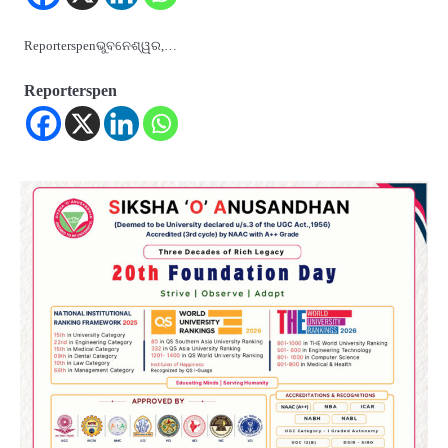
Reporterspenଭୁବନେଶ୍ୱର,…
Reporterspen
2
୨୦୨୭ ବିଶ୍ୱକପ ପାଇଁ ରବି ଶାସ୍ତ୍ରୀଙ୍କ ଟିମ୍,
ଆକାଶ ଚୋପ୍ରା ଦେଲେ ୧୦ରୁ ୮ ମାର୍କ
Reporters Pen
3
ଆଜି ସୁଦ୍ଧା ଆସିବ ବନ୍ୟା କ୍ଷୟକ୍ଷତି ରିପୋର୍ଟ
; ୨୨ଟି ଜିଲ୍ଲାକୁ ୧୧୦କୋଟି ଟଙ୍କା ମଞ୍ଜୁର