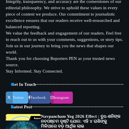
Integrity, transparency, and accuracy are the cornerstones of our
editorial philosophy. We strive to uphold these values in every
piece of content we produce. Our commitment to journalistic
excellence ensures that our readers receive well-researched and
balanced reporting.
We value the feedback and engagement of our readers. Feel free
to reach out to us with your comments, suggestions, or story tips.
Join us in our journey to bring you the news that shapes our
world.
Thank you for choosing Reporters PEN as your trusted news
source.
Stay Informed. Stay Connected.
Get In Touch
Twitter
Facebook
Instagram
Latest Post
Navpancham Yog 2026 Effect : ବୁଧ-ଶନିଙ୍କ
ନବପଞ୍ଚମ ଦୃଷ୍ଟି ଯୋଗ: ଏହି ୪ ରାଶିଙ୍କୁ
ମିଳିପାରେ ବଡ଼ ଆର୍ଥିକ ଲାଭ