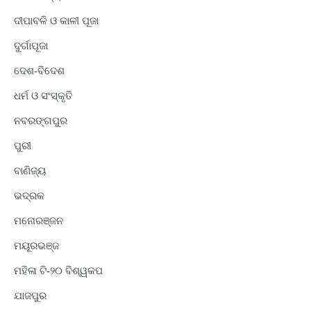
ଦୀପାବଳି ଓ କାଳୀ ପୂଜା
ଦୁର୍ଗାପୂଜା
ଦେଶ-ବିଦେଶ
ଧର୍ମ ଓ ସଂସ୍କୃତି
ନବରଙ୍ଗପୁର
ପୁରୀ
ବାଣିଜ୍ୟ
ଭଦ୍ରକ
ମନୋରଞ୍ଜନ
ମୟୂରଭଞ୍ଜ
ମହିଳା ଟି-୨୦ ବିଶ୍ୱକପ
ଯାଜପୁର