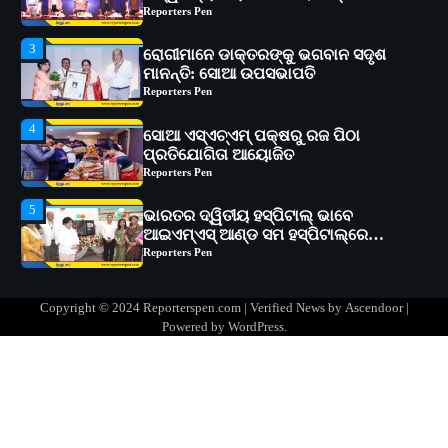
3
ରୋଗୀମାନେ ଡାକ୍ତରଙ୍କୁ ଭଗବାନ ସଦୃଶ
ମାନନ୍ତି: ସୋଆ ଉପସଭାପତି
Reporters Pen
4
ସୋଆ ଏସ୍‌ଏଚ୍‌ଏମ୍ ପକ୍ଷରୁ ରଜ ପିଠା
ପ୍ରତିଯୋଗିତା ଆୟୋଜିତ
Reporters Pen
5
ଭାରତର ଦ୍ୱିତୀୟ ହସ୍ପିଟାଲ୍ ଭାବେ
ଆଇଏମ୍‌ଏସ୍ ଆଣ୍ଡ ସମ ହସ୍ପିଟାଲ୍‌ରେ
ଅତ୍ୟାଧୁନିକ ଡିଜିସ୍କାନର ସ୍ଥାପନ
Reporters Pen
1
ସୋଆ ପକ୍ଷରୁ ରାୱେ କାର୍ଯ୍ୟକ୍ରମ ଅଧୀନରେ
୧୧ଟି ଗ୍ରାମରେ ୧୬ଟି କୃଷକ ପ୍ରଶିକ୍ଷଣ
କାର୍ଯ୍ୟକ୍ରମ ଆୟୋଜିତ
Reporters Pen
Copyright © 2024 Reporterspen.com | Verified News by
Ascendoor
|
Powered by
WordPress
.
2
ସୋଆର ୨୦ତମ ପ୍ରତିଷ୍ଠା ଦିବସରେ
ବିଶ୍ୱବିଦ୍ୟାଳୟର ସଫଳତା, ଉତ୍କର୍ଷତା ଓ
ଅଗ୍ରଗତିର ସ୍ମୃତିଚାରଣ
Reporters Pen
3
ରୋଗୀମାନେ ଡାକ୍ତରଙ୍କୁ ଭଗବାନ ସଦୃଶ
ମାନନ୍ତି: ସୋଆ ଉପସଭାପତି