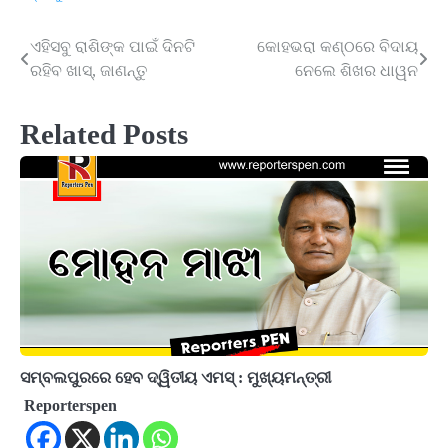
ଏହିସବୁ ରାଶିଙ୍କ ପାଇଁ ଦିନଟି
କୋହଭରା କଣ୍ଠରେ ବିଦାୟ
Post
ରହିବ ଖାସ୍, ଜାଣନ୍ତୁ
ନେଲେ ଶିଖର ଧାୱନ
navigation
Related Posts
ସମ୍ବଲପୁରରେ ହେବ ଦ୍ୱିତୀୟ ଏମସ୍ : ମୁଖ୍ୟମନ୍ତ୍ରୀ
Reporterspen