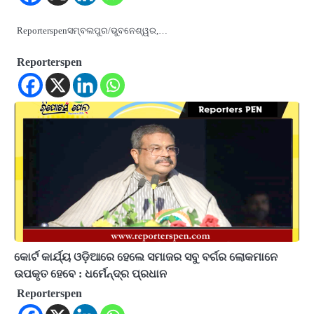
Reporterspenସମ୍ବଲପୁର/ଭୁବନେଶ୍ୱର,…
Reporterspen
କୋର୍ଟ କାର୍ଯ୍ୟ ଓଡ଼ିଆରେ ହେଲେ ସମାଜର ସବୁ ବର୍ଗର ଲୋକମାନେ
ଉପକୃତ ହେବେ : ଧର୍ମେନ୍ଦ୍ର ପ୍ରଧାନ
Reporterspen