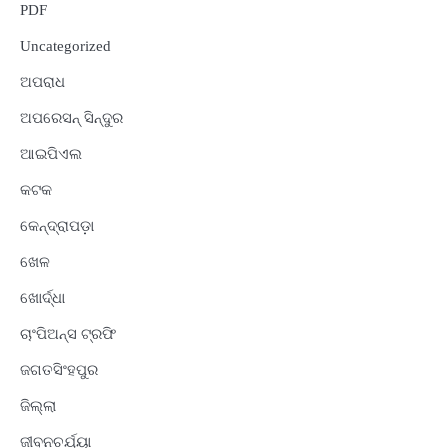
PDF
Uncategorized
ଅପରାଧ
ଅପରେସନ୍ ସିନ୍ଦୁର
ଆଇପିଏଲ
କଟକ
କେନ୍ଦ୍ରାପଡ଼ା
ଖେଳ
ଖୋର୍ଦ୍ଧା
ଚାଂପିଅନ୍ସ ଟ୍ରଫି
ଜଗତସିଂହପୁର
ଜିଲ୍ଲା
ଜୀବନଚର୍ଯ୍ୟା