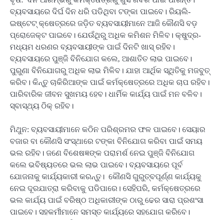
ବ୍ୟବସାୟରେ ଦିର୍ଘ ଦିନ ଧରି ପଡିଥିବା ଟଙ୍କା ପାଇବେ। ରିୟଲି-
ଇଷ୍ଟେଟ୍ କ୍ଷେତ୍ରରେ ଜଡି଼ତ ବ୍ୟବସାୟୀମାନେ ଆଜି କୌଣସି ବଡ଼
ପ୍ରୋଜେକ୍ଟ ପାଇବେ। ଯେଉଁଥିରୁ ଅଧିକ କମିଶନ ମିଳିବ। କ୍ଷୁଦ୍ର-
ମଧ୍ୟମ ଧରଣର ବ୍ୟବସାୟୀଙ୍କ ପାଇଁ ଦିନଟି ଖାସ୍ ରହିବ।
ବ୍ୟବସାୟରେ ପୁଞ୍ଜି ବିନିଯୋଗ କଲେ, ଆଶାତିତ ଲାଭ ପାଇବେ।
ପୁରୁଣା ବିନିଯୋଗରୁ ଅଧିକ ଲାଭ ମିଳିବ। ଯାହା ଆର୍ଥିକ ସ୍ଥିତିକୁ ମଜବୁତ୍
କରିବ। କିନ୍ତୁ ଚାକିରିଆଙ୍କ ପାଇଁ କର୍ମକ୍ଷେତ୍ରରେ ଅଧିକ ଚାପ ରହିବ।
ପାରିବାରିକ ଜୀବନ ସୁଖମୟ ହେବ। ଧାର୍ମିକ କାର୍ଯ୍ୟ ପାଇଁ ମନ ବଳିବ।
ସ୍ବାସ୍ଥ୍ୟ ଠିକ୍ ରହିବ।
ମିଥୁନ: ବ୍ୟବସାୟୀମାନେ କଠିନ ପରିଶ୍ରମର ଫଳ ପାଇବେ। ସେୟାର
ବଜାର ବା କୌଣସି ସଂସ୍ଥାରେ ଟଙ୍କା ବିନିଯୋଗ କରିବା ପାଇଁ ସମୟ
ଭଲ ରହିବ। ଜଣେ ବିଶେଷଜ୍ଞଙ୍କ ପରାମର୍ଶ ନେଇ ପୁଞ୍ଜି ବିନିଯୋଗ
କଲେ ଭବିଷ୍ୟତରେ ଭଲ ଲାଭ ପାଇବେ। ବ୍ୟବସାୟରେ ପୂର୍ବ
ଯୋଜନାକୁ କାର୍ଯ୍ୟକାରୀ କରନ୍ତୁ। କୌଣସି ଗୁରୁତ୍ବପୂର୍ଣ୍ଣ କାର୍ଯ୍ୟକୁ
ନେଇ ଦୂରଯାତ୍ରା କରିବାକୁ ପଡିପାରେ। ସେହିପରି, କର୍ମକ୍ଷେତ୍ରରେ
ଭଲ କାର୍ଯ୍ୟ ପାଇଁ ବରିଷ୍ଠ ଅଧିକାରୀଙ୍କ ଠାରୁ ଢେର ସାରା ପ୍ରଶଂସା
ପାଇବେ। ସହକର୍ମୀମାନେ ସମସ୍ତ କାର୍ଯ୍ୟରେ ସହଯୋଗ କରିବେ।