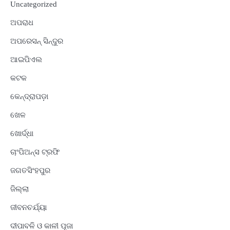
Uncategorized
ଅପରାଧ
ଅପରେସନ୍ ସିନ୍ଦୁର
ଆଇପିଏଲ
କଟକ
କେନ୍ଦ୍ରାପଡ଼ା
ଖେଳ
ଖୋର୍ଦ୍ଧା
ଚାଂପିଅନ୍ସ ଟ୍ରଫି
ଜଗତସିଂହପୁର
ଜିଲ୍ଲା
ଜୀବନଚର୍ଯ୍ୟା
ଦୀପାବଳି ଓ କାଳୀ ପୂଜା