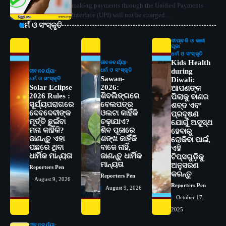
making payments through the Unified Payments
Interface (UPI) will not be charged…
ଧର୍ମ ଓ ସଂସ୍କୃତି
ଦୀପାବଳି ଓ କାଳୀ
ପୂଜା
ଧର୍ମ ଓ ସଂସ୍କୃତି
Kids Health
ଜୀବନଚର୍ଯ୍ୟା
ଧର୍ମ ଓ ସଂସ୍କୃତି
during
ଜୀବନଚର୍ଯ୍ୟା
Sawan-
ଧର୍ମ ଓ ସଂସ୍କୃତି
Diwali:
Solar Eclipse
2026:
ଆପଣଙ୍କ
2026 Rules :
ଶିବଲିଙ୍ଗରେ
ପିଲାକୁ ବାଣର
ସୂର୍ଯ୍ୟପରାଗରେ
ବେଲପତ୍ର
ଶବ୍ଦ ଏବଂ
ଦେବଦେବୀଙ୍କ
ଓଲଟା କାହିଁକି
ପ୍ରଦୂଷଣ
ମୂର୍ତ୍ତି ଛୁଇଁବା
ଚଢ଼ାଯାଏ?
ଯୋଗୁଁ ଅସୁସ୍ଥ
ମନା କାହିଁକି?
ଶିବ ପୂଜାରେ
ହେବାରୁ
ଜାଣନ୍ତୁ ଏହା
ଶଙ୍ଖ କାହିଁକି
ରୋକିବା ପାଇଁ,
ପଛରେ ଥିବା
ବାଜେ ନାହିଁ,
2
ଏହି
ସୋଆର ୨୦ତମ ପ୍ରତିଷ୍ଠା ଦିବସରେ
ଧାର୍ମିକ ମାନ୍ୟତା
ଜାଣନ୍ତୁ ଧାର୍ମିକ
ଟିପ୍ସଗୁଡ଼ିକୁ
ବିଶ୍ୱବିଦ୍ୟାଳୟର ସଫଳତା, ଉତ୍କର୍ଷତା ଓ
ମାନ୍ୟତା
ଅନୁସରଣ
Reporters Pen
ଅଗ୍ରଗତିର ସ୍ମୃତିଚାରଣ
Reporters Pen
କରନ୍ତୁ
Reporters Pen
August 9, 2026
Reporters Pen
3
August 9, 2026
ରୋଗୀମାନେ ଡାକ୍ତରଙ୍କୁ ଭଗବାନ ସଦୃଶ
October 17,
ମାନନ୍ତି: ସୋଆ ଉପସଭାପତି
2025
Reporters Pen
ଜୀବନଚର୍ଯ୍ୟା