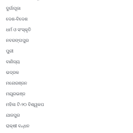
ଦୁର୍ଗାପୂଜା
ଦେଶ-ବିଦେଶ
ଧର୍ମ ଓ ସଂସ୍କୃତି
ନବରଙ୍ଗପୁର
ପୁରୀ
ବାଣିଜ୍ୟ
ଭଦ୍ରକ
ମନୋରଞ୍ଜନ
ମୟୂରଭଞ୍ଜ
ମହିଳା ଟି-୨୦ ବିଶ୍ୱକପ
ଯାଜପୁର
ରାକ୍ଷୀ ବନ୍ଧନ