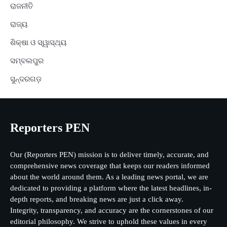
ରାଜନୀତି
ରାଜ୍ୟ
ଶିକ୍ଷା ଓ ସ୍ୱାସ୍ଥ୍ୟ
ସମ୍ବଲପୁର
ସୁନ୍ଦରଗଡ଼
Reporters PEN
Our (Reporters PEN) mission is to deliver timely, accurate, and
comprehensive news coverage that keeps our readers informed
about the world around them. As a leading news portal, we are
dedicated to providing a platform where the latest headlines, in-
depth reports, and breaking news are just a click away.
Integrity, transparency, and accuracy are the cornerstones of our
editorial philosophy. We strive to uphold these values in every