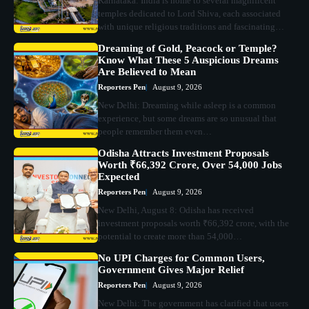
Karnataka: India is home to several magnificent
temples dedicated to Lord Shiva, each associated
with unique religious traditions and fascinating…
Dreaming of Gold, Peacock or Temple?
Know What These 5 Auspicious Dreams
Are Believed to Mean
Reporters Pen
August 9, 2026
New Delhi: Dreaming while asleep is a common
experience, but some dreams are so unusual that
people remember them even…
Odisha Attracts Investment Proposals
Worth ₹66,392 Crore, Over 54,000 Jobs
Expected
Reporters Pen
August 9, 2026
New Delhi, August 8: Odisha has received
investment proposals worth ₹66,392 crore, with the
potential to create more than 54,000…
No UPI Charges for Common Users,
Government Gives Major Relief
Reporters Pen
August 9, 2026
New Delhi: The government has clarified that users