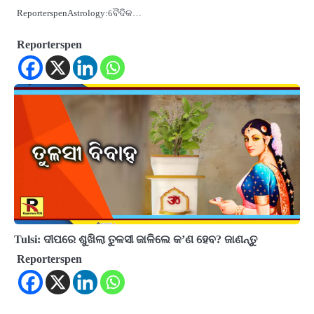
ReporterspenAstrology:ବୈଦିକ…
Reporterspen
Tulsi: ଦୀପରେ ଶୁଖିଲା ତୁଳସୀ ଜାଳିଲେ କ’ଣ ହେବ? ଜାଣନ୍ତୁ
Reporterspen