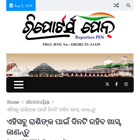
Skip
Aug 9, 2026
to
content
Twitter
Facebook
Instag
Home
ଜୀବନଚର୍ଯ୍ୟା
ଏହିସବୁ ରାଶିଙ୍କ ପାଇଁ ଦିନଟି ରହିବ ଖାସ୍, ଜାଣନ୍ତୁ
ଏହିସବୁ ରାଶିଙ୍କ ପାଇଁ ଦିନଟି ରହିବ ଖାସ୍,
ଜାଣନ୍ତୁ