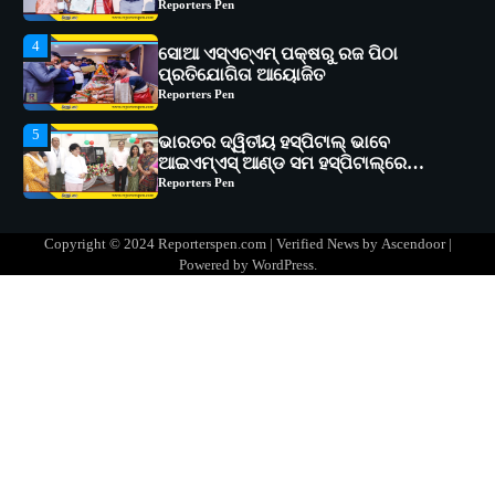
Reporters Pen
5
ଭାରତର ଦ୍ୱିତୀୟ ହସ୍ପିଟାଲ୍ ଭାବେ
ଆଇଏମ୍‌ଏସ୍ ଆଣ୍ଡ ସମ ହସ୍ପିଟାଲ୍‌ରେ
ଅତ୍ୟାଧୁନିକ ଡିଜିସ୍କାନର ସ୍ଥାପନ
Reporters Pen
1
ସୋଆ ପକ୍ଷରୁ ରାୱେ କାର୍ଯ୍ୟକ୍ରମ ଅଧୀନରେ
୧୧ଟି ଗ୍ରାମରେ ୧୬ଟି କୃଷକ ପ୍ରଶିକ୍ଷଣ
କାର୍ଯ୍ୟକ୍ରମ ଆୟୋଜିତ
Reporters Pen
2
ସୋଆର ୨୦ତମ ପ୍ରତିଷ୍ଠା ଦିବସରେ
Copyright © 2024 Reporterspen.com | Verified News by
Ascendoor
|
ବିଶ୍ୱବିଦ୍ୟାଳୟର ସଫଳତା, ଉତ୍କର୍ଷତା ଓ
Powered by
WordPress
.
ଅଗ୍ରଗତିର ସ୍ମୃତିଚାରଣ
Reporters Pen
3
ରୋଗୀମାନେ ଡାକ୍ତରଙ୍କୁ ଭଗବାନ ସଦୃଶ
ମାନନ୍ତି: ସୋଆ ଉପସଭାପତି
Reporters Pen
4
ସୋଆ ଏସ୍‌ଏଚ୍‌ଏମ୍ ପକ୍ଷରୁ ରଜ ପିଠା
ପ୍ରତିଯୋଗିତା ଆୟୋଜିତ
Reporters Pen
5