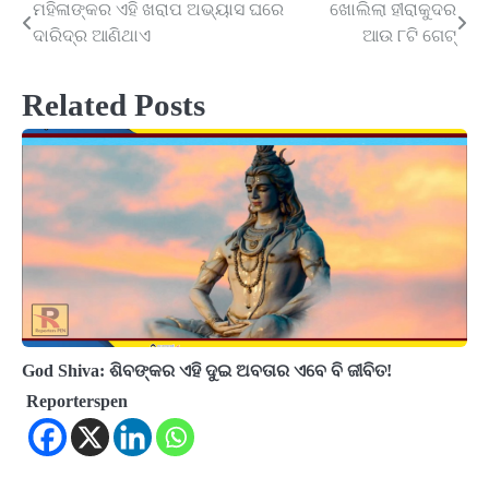
ମହିଳାଙ୍କର ଏହି ଖରାପ ଅଭ୍ୟାସ ଘରେ
ଖୋଲିଲା ହୀରାକୁଦର
Post
ଦାରିଦ୍ର ଆଣିଥାଏ
ଆଉ ୮ଟି ଗେଟ୍
navigation
Related Posts
God Shiva: ଶିବଙ୍କର ଏହି ଦୁଇ ଅବତାର ଏବେ ବି ଜୀବିତ!
Reporterspen