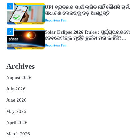
5
Solar Eclipse 2026 Rules : ସୂର୍ଯ୍ୟପରାଗରେ
ଦେବଦେବୀଙ୍କ ମୂର୍ତ୍ତି ଛୁଇଁବା ମନା କାହିଁକି?
ଜାଣନ୍ତୁ ଏହା ପଛରେ ଥିବା ଧାର୍ମିକ ମାନ୍ୟତା
Reporters Pen
1
Dreaming of Gold, Peacock or Temple?
Know What These 5 Auspicious Dreams
Are Believed to Mean
Reporters Pen
2
Odisha Attracts Investment Proposals
Worth ₹66,392 Crore, Over 54,000 Jobs
Archives
Expected
Reporters Pen
August 2026
3
No UPI Charges for Common Users,
Government Gives Major Relief
July 2026
Reporters Pen
June 2026
4
UPI ବ୍ୟବହାର ପାଇଁ ଲାଗିବ ନାହିଁ କୌଣସି ଚାର୍ଜ,
May 2026
ସାଧାରଣ ଲୋକଙ୍କୁ ବଡ଼ ଆଶ୍ୱସ୍ତି
Reporters Pen
April 2026
5
Solar Eclipse 2026 Rules : ସୂର୍ଯ୍ୟପରାଗରେ
March 2026
ଦେବଦେବୀଙ୍କ ମୂର୍ତ୍ତି ଛୁଇଁବା ମନା କାହିଁକି?