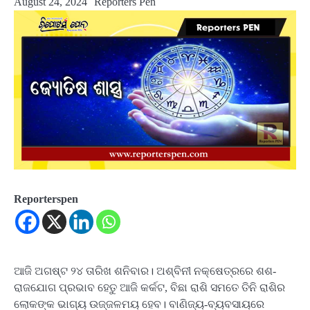
August 24, 2024
Reporters Pen
Reporterspen
ଆଜି ଅଗଷ୍ଟ ୨୪ ତାରିଖ ଶନିବାର। ଅଶ୍ବିନୀ ନକ୍ଷେତ୍ରରେ ଶଶ-
ରାଜଯୋଗ ପ୍ରଭାବ ହେତୁ ଆଜି କର୍କଟ, ବିଛା ରାଶି ସମତେ ତିନି ରାଶିର
ଲୋକଙ୍କ ଭାଗ୍ୟ ଉଜ୍ଜଳମୟ ହେବ। ବାଣିଜ୍ୟ-ବ୍ୟବସାୟରେ