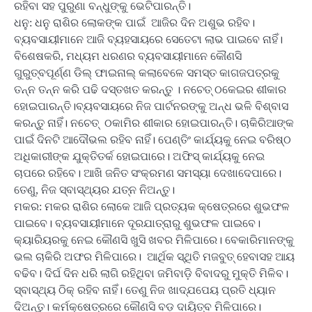
ରହିବା ସହ ପୁରୁଣା ବନ୍ଧୁଙ୍କୁ ଭେଟିପାରନ୍ତି।
ଧନୁ: ଧନୁ ରାଶିର ଲୋକଙ୍କ ପାଇଁ ଆଜିର ଦିନ ଅଶୁଭ ରହିବ।
ବ୍ୟବସାୟୀମାନେ ଆଜି ବ୍ୟହସାୟରେ ସେତେଟା ଲାଭ ପାଇବେ ନାହିଁ।
ବିଶେଷକରି, ମଧ୍ୟମ ଧରଣର ବ୍ୟବସାୟୀମାନେ କୌଣସି
ଗୁରୁତ୍ବପୂର୍ଣ୍ଣ ଡିଲ୍ ଫାଇନାଲ୍ କଲାବେଳେ ସମସ୍ତ କାଗଜପତ୍ରକୁ
ତନ୍ନ ତନ୍ନ କରି ପଢି ଦସ୍ତଖତ କରନ୍ତୁ । ନଚେତ୍ ଠକେଇର ଶୀକାର
ହୋଇପାରନ୍ତି।ବ୍ୟବସାୟରେ ନିଜ ପାର୍ଟନରଙ୍କୁ ଅନ୍ଧ ଭଳି ବିଶ୍ବାସ
କରନ୍ତୁ ନାହିଁ। ନଚେତ୍ ଠକାମିର ଶୀକାର ହୋଇପାରନ୍ତି। ଚାକିରିଆଙ୍କ
ପାଇଁ ଦିନଟି ଆଦୌଭଲ ରହିବ ନାହିଁ। ପେଣ୍ତିଂ କାର୍ଯ୍ୟକୁ ନେଇ ବରିଷ୍ଠ
ଅଧିକାରୀଙ୍କ ଯୁକ୍ତିତର୍କ ହୋଇପାରେ। ଅଫିସ୍ କାର୍ଯ୍ୟକୁ ନେଇ
ଚାପରେ ରହିବେ। ଆଖି ଜନିତ ସଂକ୍ରମଣ ସମସ୍ୟା ଦେଖାଦେପାରେ।
ତେଣୁ, ନିଜ ସ୍ବାସ୍ଥ୍ୟର ଯତ୍ନ ନିଅନ୍ତୁ।
ମକର: ମକର ରାଶିର ଲୋକେ ଆଜି ପ୍ରତ୍ୟକ କ୍ଷେତ୍ରରେ ଶୁଭଫଳ
ପାଇବେ। ବ୍ୟବସାୟୀମାନେ ଦୂରଯାତ୍ରାରୁ ଶୁଭଫଳ ପାଇବେ।
କ୍ୟାରିୟରକୁ ନେଇ କୌଣସି ଖୁସି ଖବର ମିଳିପାରେ। ବେକାରିମାନଙ୍କୁ
ଭଲ ଚାକିରି ଅଫର ମିଳିପାରେ। ଆର୍ଥିକ ସ୍ଥିତି ମଜବୁତ୍ ହେବାସହ ଆୟ
ବଢିବ। ଦିର୍ଘ ଦିନ ଧରି ଲାଗି ରହିଥିବା ଜମିବାଡି଼ ବିବାଦରୁ ମୁକ୍ତି ମିଳିବ।
ସ୍ବାସ୍ଥ୍ୟ ଠିକ୍ ରହିବ ନାହିଁ। ତେଣୁ ନିଜ ଖାଦ୍ଯପେୟ ପ୍ରତି ଧ୍ୟାନ
ଦିଅନ୍ତୁ। କର୍ମକ୍ଷେତ୍ରରେ କୌଣସି ବଡ଼ ଦାୟିତ୍ବ ମିଳିପାରେ।