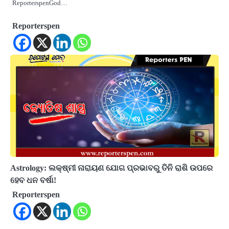
ReporterspenGod…
Reporterspen
Astrology: ଲକ୍ଷ୍ମୀ ନାରାୟଣ ଯୋଗ ପ୍ରଭାବରୁ ତିନି ରାଶି ଉପରେ
ହେବ ଧନ ବର୍ଷା!
Reporterspen