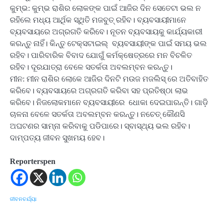
କୁମ୍ଭ: କୁମ୍ଭ ରାଶିର ଲୋକଙ୍କ ପାଇଁ ଆଜିର ଦିନ ସେତେଟା ଭଲ ନ
ରହିଲେ ମଧ୍ୟ ଆର୍ଥିକ ସ୍ଥିତି ମଜବୁତ୍ ରହିବ। ବ୍ୟବସାୟୀମାନେ
ବ୍ୟବସାୟରେ ଅଗ୍ରଗତି କରିବେ। ନୂତନ ବ୍ୟବସାୟକୁ କାର୍ଯ୍ୟକାରୀ
କରନ୍ତୁ ନାହିଁ। କିନ୍ତୁ ଟେକ୍ସଟାଇଲ୍ ବ୍ୟବସାୟୀଙ୍କ ପାଇଁ ସମୟ ଭଲ
ରହିବ। ପାରିବାରିକ ବିବାଦ ଯୋଗୁଁ କର୍ମକ୍ଷେତ୍ରରେ ମନ ବିଚଳିତ
ରହିବ। ଦୂରଯାତ୍ରା ବେଳେ ସତର୍କତା ଅବଲମ୍ବନ କରନ୍ତୁ।
ମୀନ: ମୀନ ରାଶିର ଲୋକେ ଆଜିର ଦିନଟି ମଉଜ ମଜଲିସ୍ ରେ ଅତିବାହିତ
କରିବେ। ବ୍ୟବସାୟରେ ଅଗ୍ରଗତି କରିବା ସହ ପ୍ରତିଷ୍ଠା ଲାଭ
କରିବେ। ନିଜଲୋକମାନେ ବ୍ୟବସାୟୀରେ ଧୋକା ଦେଇପାରନ୍ତି। ଗାଡି଼
ଚାଳନା ବେଳେ ସତର୍କତା ଅବଲମ୍ବନ କରନ୍ତୁ। ନଚେତ୍ କୌଣସି
ଅଘଟଣର ସାମ୍ନା କରିବାକୁ ପଡିପାରେ। ସ୍ବାସ୍ଥ୍ୟ ଭଲ ରହିବ।
ଦାମ୍ପତ୍ୟ ଜୀବନ ସୁଖମୟ ହେବ।
Reporterspen
ଜୀବନଚର୍ଯ୍ୟା