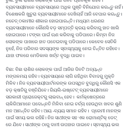
ତୁଳା: ତୁଳା ରାଶିର ଲୋକଙ୍କ ପାଇଁ ଦିନଟି ପ୍ରତିକୂଳ ରହିବ।
ବ୍ୟବସାୟୀମାନେ ବ୍ୟବସାୟରେ ଅଧିକ ପୁଞ୍ଚି ବିନିଯୋଗ କରନ୍ତୁ ନାହିଁ।
ବିଶେଷକରି ଖୁଚୁରା ବ୍ୟବସାୟୀମାନେ ଦେଖିଚାହିଁ ଆଜି ବେପାର କରନ୍ତୁ।
ନଚେତ୍ ଠକାମୀର ଶୀକାର ହୋଇପାରନ୍ତି। ମଧ୍ୟମ ଧରଣର
ବ୍ୟବସାୟୀମାନେ କୌଣସି ବଡ଼ ସମ୍ପତ୍ତି କ୍ରୟ କରିବାରୁ ହାତ ଖାଲି
ହୋଇପାରେ। ଟଙ୍କା ପାଇଁ ଋଣ କରିବାକୁ ପଡିପାରେ। କିମ୍ବା ନିଜ
ଲୋକଙ୍କ ପାଖରେ ହାତ ପତେଇବାକୁ ପଡିପାରେ। କେବେଳ ସେତିକି
ନୁହେଁ, ନିଜ ପରିବାର ସଦସ୍ୟଙ୍କ ସ୍ବାସ୍ଥ୍ୟକୁ ନେଇ ଚିନ୍ତିତ ରହିବେ।
ଯାହା ଫଳରେ ମେଡିକାଲ ଖର୍ଚ୍ଚ ବୃଦ୍ଧି ପାଇବ।
ବିଛା: ବିଛା ରାଶିର ଲୋକଙ୍କ ପାଇଁ ଆଜିର ଦିନଟି ଅତ୍ୟନ୍ତ
ମଙ୍ଗଳମୟ ରହିବ। ବ୍ୟବସାୟରେ ଲାଗି ରହିଥିବା ବିବାଦରୁ ମୁକ୍ତି
ମିଳିବ। ନିଜ ବ୍ୟବସାୟୀପାର୍ଟନରଙ୍କ ଉପସ୍ଥିତ ବୁଦ୍ଧିରୁ କୌଣସି ଏକ
ବଡ଼ କ୍ଷତିରୁ ବଞ୍ଚିଯିବେ। ରିୟଲି-ଇଷ୍ଟେଟ୍ ବ୍ୟବସାୟୀମାନେ
ସରକାରୀ ପ୍ରୋଜେକ୍ଟରୁ ଲାଭବାନ୍ ହେବ। କର୍ମକ୍ଷେତ୍ରରେ
ଚାକିରିଆମାନେ ପଦୋନ୍ନତି ମିଳିବା ନେଇ ଚର୍ଚ୍ଚା ହେଉଥିବା ଖବର ଶୁଣି
ମନ ଆନନ୍ଦିତ ରହିବ। ଆୟ -ବ୍ୟୟ ସମାନ ରହିବ। ପ୍ରେମୀ ମାନଙ୍କ
ପାଇଁ ସମୟ ଭଲ ରହିଛି। ନିଜ ସାଥୀଙ୍କ ସହ ଏକ ରୋମାଣ୍ଟିକ୍ ଡେଟ୍
ରେ ଯିବେ। ସାଥୀଙ୍କ ଠାରୁ ଦାମୀ ଉପହାର ପାଇବେ। ସ୍ବାସ୍ଥ୍ୟ ଭଲ