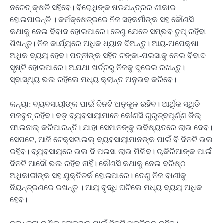
ନଚେତ୍ କ୍ଷତି ସହିବେ। ବିରୋଧିଙ୍କ ଷଡଯନ୍ତ୍ରର ଶୀକାର
ହୋଇପାରନ୍ତି । କର୍ମକ୍ଷେତ୍ରରେ ନିଜ ସହକର୍ମୀଙ୍କ ସହ କୌଣସି
କଥାକୁ ନେଇ ବିବାଦ ହୋଇପାରେ। ତେଣୁ ଯେତେ ସମ୍ଭବ ଚୁପ୍ ରହିବା
ଶିଖନ୍ତୁ। ନିଜ କାର୍ଯ୍ୟରେ ଅଧିକ ଧ୍ୟାନ ଦିଅନ୍ତୁ। ଆୟ-ଅପେକ୍ଷା
ଅଧିକ ବ୍ୟୟ ହେବ। ପତ୍ନୀଙ୍କ ସହିତ ଟଙ୍କା-ପଇସାକୁ ନେଇ ବିବାଦ
ସୃଷ୍ଟି ହୋଇପାରେ। ଅଯଥା ଖର୍ଚ୍ଚରୁ ନିଜକୁ ଦୂରେଇ ରଖନ୍ତୁ।
ସ୍ବାସ୍ଥ୍ୟ ଭଲ ରହିଲେ ମଧ୍ୟ କ୍ଲାନ୍ତ ଅନୁଭବ କରିବେ।
କନ୍ୟା: ବ୍ୟବସାୟୀଙ୍କ ପାଇଁ ଦିନଟି ଅନୁକୂଳ ରହିବ। ଆର୍ଥିକ ସ୍ଥିତି
ମଜବୁତ୍ ରହିବ। ବଡ଼ ବ୍ୟବସାୟୀମାନେ କୌଣସି ଗୁରୁତ୍ବପୂର୍ଣ୍ଣ ଡିଲ୍
ଫାଇନାଲ୍ କରିପାରନ୍ତି। ଯାହା ସେମାନଙ୍କୁ ଭବିଷ୍ୟତରେ ଲାଭ ଦେବ।
ସେପଟେ, ଆଜି ଟେକ୍ସଟାଇଲ୍ ବ୍ୟବସାୟୀମାନଙ୍କ ପାଇଁ ବି ଦିନଟି ଭଲ
ରହିବ। ବ୍ୟବସାୟରେ ଭଲ ଦି ପଇସା ଲାଭ ମିଳିବ। ଚାକିରିଆଙ୍କ ପାଇଁ
ଦିନଟି ଆଦୌ ଭଲ ରହିବ ନାହିଁ। କୌଣସି କଥାକୁ ନେଇ ବରିଷ୍ଠ
ଅଧିକାରୀଙ୍କ ସହ ଯୁକ୍ତିତର୍କ ହୋଇପାରେ। ତେଣୁ ନିଜ ବାଣୀକୁ
ନିୟନ୍ତ୍ରଣରେ ରଖନ୍ତୁ । ଆୟ ବୃଦ୍ଧି ଘଟିଲେ ମଧ୍ୟ ବ୍ୟୟ ଅଧିକ
ହେବ।