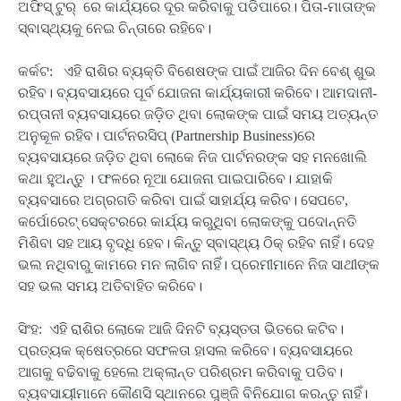
ଅଫିସ୍ ଟୁର୍ ରେ କାର୍ଯ୍ୟରେ ଦୂର କରିବାକୁ ପଡିପାରେ। ପିତା-ମାତାଙ୍କ
ସ୍ବାସ୍ଥ୍ୟକୁ ନେଇ ଚିନ୍ତାରେ ରହିବେ।
କର୍କଟ: ଏହି ରାଶିର ବ୍ୟକ୍ତି ବିଶେଷଙ୍କ ପାଇଁ ଆଜିର ଦିନ ବେଶ୍ ଶୁଭ
ରହିବ। ବ୍ୟବସାୟରେ ପୂର୍ବ ଯୋଜନା କାର୍ଯ୍ୟକାରୀ କରିବେ। ଆମଦାନୀ-
ରପ୍ତାନୀ ବ୍ୟବସାୟରେ ଜଡି଼ତ ଥିବା ଲୋକଙ୍କ ପାଇଁ ସମୟ ଅତ୍ୟନ୍ତ
ଅନୁକୂଳ ରହିବ। ପାର୍ଟନରସିପ୍ (Partnership Business)ରେ
ବ୍ୟବସାୟରେ ଜଡ଼ିତ ଥିବା ଲୋକେ ନିଜ ପାର୍ଟନରଙ୍କ ସହ ମନଖୋଲି
କଥା ହୁଅନ୍ତୁ । ଫଳରେ ନୂଆ ଯୋଜନା ପାଇପାରିବେ। ଯାହାକି
ବ୍ୟବସାରେ ଅଗ୍ରଗତି କରିବା ପାଇଁ ସାହାର୍ଯ୍ୟ କରିବ। ସେପଟେ,
କର୍ପୋରେଟ୍ ସେକ୍ଟରରେ କାର୍ଯ୍ୟ କରୁଥିବା ଲୋକଙ୍କୁ ପଦୋନ୍ନତି
ମିଶିବା ସହ ଆୟ ବୃଦ୍ଧି ହେବ। କିନ୍ତୁ ସ୍ବାସ୍ଥ୍ୟ ଠିକ୍ ରହିବ ନାହିଁ। ଦେହ
ଭଲ ନଥିବାରୁ କାମରେ ମନ ଲାଗିବ ନାହିଁ। ପ୍ରେମୀମାନେ ନିଜ ସାଥୀଙ୍କ
ସହ ଭଲ ସମୟ ଅତିବାହିତ କରିବେ।
ସିଂହ: ଏହି ରାଶିର ଲୋକେ ଆଜି ଦିନଟି ବ୍ୟସ୍ତତା ଭିତରେ କଟିବ।
ପ୍ରତ୍ୟକ କ୍ଷେତ୍ରରେ ସଫଳତା ହାସଲ କରିବେ। ବ୍ୟବସାୟରେ
ଆଗକୁ ବଢିବାକୁ ହେଲେ ଅକ୍ଲାନ୍ତ ପରିଶ୍ରମ କରିବାକୁ ପଡିବ।
ବ୍ୟବସାୟୀମାନେ କୌଣସି ସ୍ଥାନରେ ପୁଞ୍ଜି ବିନିଯୋଗ କରନ୍ତୁ ନାହିଁ।