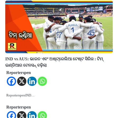
IND vs AUS: ଭାରତ ଏବଂ ଅଷ୍ଟ୍ରେଲିଆ ଟେଷ୍ଟ ସିରିଜ : ଟିମ୍
ଇଣ୍ଡିଆର ଟେନସନ୍ ବଢ଼ିଲା
Reporterspen
ReporterspenIND…
Reporterspen