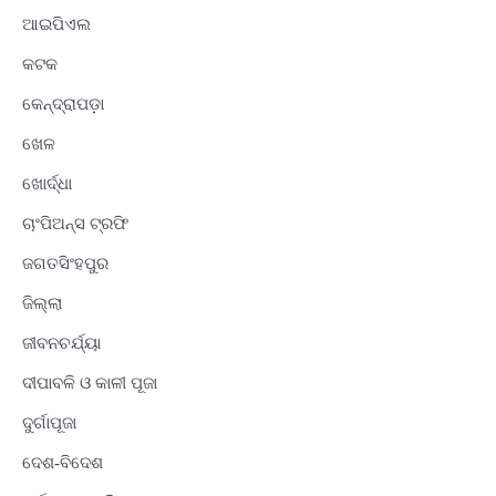
ଆଇପିଏଲ
କଟକ
କେନ୍ଦ୍ରାପଡ଼ା
ଖେଳ
ଖୋର୍ଦ୍ଧା
ଚାଂପିଅନ୍ସ ଟ୍ରଫି
ଜଗତସିଂହପୁର
ଜିଲ୍ଲା
ଜୀବନଚର୍ଯ୍ୟା
ଦୀପାବଳି ଓ କାଳୀ ପୂଜା
ଦୁର୍ଗାପୂଜା
ଦେଶ-ବିଦେଶ