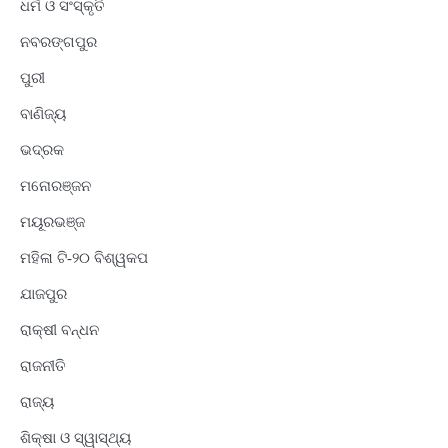
ଧର୍ମ ଓ ସଂସ୍କୃତି
ନବରଙ୍ଗପୁର
ପୁରୀ
ବାଣିଜ୍ୟ
ଭଦ୍ରକ
ମନୋରଞ୍ଜନ
ମୟୂରଭଞ୍ଜ
ମହିଳା ଟି-୨୦ ବିଶ୍ୱକପ
ଯାଜପୁର
ରାକ୍ଷୀ ବନ୍ଧନ
ରାଜନୀତି
ରାଜ୍ୟ
ଶିକ୍ଷା ଓ ସ୍ୱାସ୍ଥ୍ୟ