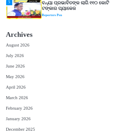
Reporters Pen
1
ଆସାମରେ ଭୟଙ୍କର ବନ୍ୟା ମୃତ୍ୟୁ ସଂଖ୍ୟା
୮୯କୁ ବୃଦ୍ଧି
Reporters Pen
Archives
2
ତିନି ଦିନିଆ ଓଡିଶାଗସ୍ତ ସାରି ଦିଲ୍ଲୀ
ଫେରିଗଲେ ରାଷ୍ଟ୍ରପତି
August 2026
Reporters Pen
July 2026
3
ମୁଖ୍ୟମନ୍ତ୍ରୀ କ୍ୟାନସର କେୟାର ଅଭିଯାନର
ଆଉ ୯୧ ସ୍ୱତନ୍ତ୍ର ପ୍ୟାକେଜ ସାମିଲ
June 2026
Reporters Pen
May 2026
4
ନୂଆଦିଲ୍ଲୀରେ ଦୁଇ ଦିନିଆ ନିବେଶ ଆକର୍ଷଣ
April 2026
ଅଭିଯାନ : ‘ଓଡ଼ିଶା ଫୁଡ୍ ପ୍ରୋ-୨୦୨୬’ରେ
ଖାଦ୍ୟ ପ୍ରକ୍ରିୟାକରଣ କ୍ଷେତ୍ରକୁ ମିଳିବ
Reporters Pen
March 2026
ଗୁରୁତ୍ୱ
5
ବନ୍ୟା ପ୍ରଭାବିତଙ୍କ ଲାଗି ୧୧୦ କୋଟି
February 2026
ଟଙ୍କାର ପ୍ୟାକେଜ
January 2026
Reporters Pen
December 2025