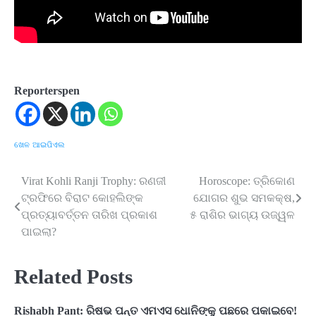
Reporterspen
ଖେଳ
ଆଇପିଏଲ
Virat Kohli Ranji Trophy: ରଣଜୀ
Horoscope: ତ୍ରିକୋଣ
Post
ଟ୍ରଫିରେ ବିରାଟ କୋହଲିଙ୍କ
ଯୋଗର ଶୁଭ ସମକକ୍ଷ,
navigation
ପ୍ରତ୍ୟାବର୍ତ୍ତନ ତାରିଖ ପ୍ରକାଶ
୫ ରାଶିର ଭାଗ୍ୟ ଉଜ୍ୱଳ
ପାଇଲା?
Related Posts
Rishabh Pant: ରିଷଭ ପନ୍ତ ଏମଏସ ଧୋନିଙ୍କୁ ପଛରେ ପକାଇବେ!