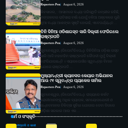
Reporters Pen
August 6, 2026
ଶିବସାଗର, : ଆସାମରେ ବନ୍ୟା ପରିସ୍ଥିତି ଗମ୍ଭୀର ରହିଛି,
ମଙ୍ଗଳବାର ରାତିସାରା ବର୍ଷା ଯୋଗୁଁ ତଳିଆ ଅଞ୍ଚଳରେ ପୁଣି
ନୂଆ ବନ୍ୟା ଆଶଙ୍କା ସୃଷ୍ଟି ହୋଇଛି, ଏବେପର୍ଯ୍ୟନ୍ତ…
ତିନି ଦିନିଆ ଓଡିଶାଗସ୍ତ ସାରି ଦିଲ୍ଲୀ ଫେରିଗଲେ
ରାଷ୍ଟ୍ରପତି
Reporters Pen
August 6, 2026
ଭୁବନେଶ୍ୱର, (ରିପୋର୍ଟର୍ସ ପେନ୍‌): ତିନିଦିନିଆ ଓଡ଼ିଶା ଗସ୍ତ
ସାରି ଆଜି ମହାମହିମ ରାଷ୍ଟ୍ରପତି ଦୌପଦୀ ମୁର୍ମୁ ଦିଲ୍ଲୀ
ଫେରିଯାଇଛନ୍ତି । ଏୟାରପୋର୍ସର ସ୍ୱତନ୍ତ୍ର ବିମାନ
ଯୋଗେ ରାଷ୍ଟ୍ରପତି…
ମୁଖ୍ୟମନ୍ତ୍ରୀ କ୍ୟାନସର କେୟାର ଅଭିଯାନର
ଆଉ ୯୧ ସ୍ୱତନ୍ତ୍ର ପ୍ୟାକେଜ ସାମିଲ
Reporters Pen
August 6, 2026
ଭୁବନେଶ୍ୱର, (ରିପୋର୍ଟର୍ସ ପେନ୍‌): ରାଜ୍ୟରେ କର୍କଟ
ରୋଗୀମାନଙ୍କୁ ଅଧିକ ବ୍ୟାପକ, ସମୟୋପଯୋଗୀ ଓ
ଉନ୍ନତମାନର ଚିକିତ୍ସା ସୁବିଧା ଯୋଗାଇ ଦେବା ଦିଗରେ
ଓଡ଼ିଶା ସରକାର ଆଉ ଏକ…
ଧର୍ମ ଓ ସଂସ୍କୃତି
ଦୀପାବଳି ଓ କାଳୀ