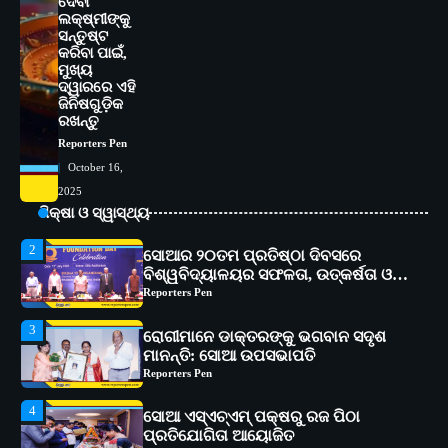
ଦେବୀ
ପ୍ରତିଯୋଗିତା ଆୟୋଜିତ
ଲକ୍ଷ୍ମୀଙ୍କୁ
Reporters Pen
ସନ୍ତୁଷ୍ଟ
କରିବା ପାଇଁ,
5
ଭାରତର ଦ୍ୱିତୀୟ ହସ୍ପିଟାଲ୍ ଭାବେ
ମୁଖ୍ୟ
ଆଇଏମ୍‌ଏସ୍ ଆଣ୍ଡ ସମ ହସ୍ପିଟାଲ୍‌ରେ
ଦ୍ୱାରରେ ଏହି
ଅତ୍ୟାଧୁନିକ ଡିଜିସ୍କାନର ସ୍ଥାପନ
Reporters Pen
ଜିନିଷଗୁଡ଼ିକ
ରଖନ୍ତୁ
1
Reporters Pen
ସୋଆ ପକ୍ଷରୁ ରାୱେ କାର୍ଯ୍ୟକ୍ରମ ଅଧୀନରେ
୧୧ଟି ଗ୍ରାମରେ ୧୬ଟି କୃଷକ ପ୍ରଶିକ୍ଷଣ
October 16,
କାର୍ଯ୍ୟକ୍ରମ ଆୟୋଜିତ
Reporters Pen
2025
ଶିକ୍ଷା ଓ ସ୍ୱାସ୍ଥ୍ୟ
2
ସୋଆର ୨୦ତମ ପ୍ରତିଷ୍ଠା ଦିବସରେ
ବିଶ୍ୱବିଦ୍ୟାଳୟର ସଫଳତା, ଉତ୍କର୍ଷତା ଓ
ଅଗ୍ରଗତିର ସ୍ମୃତିଚାରଣ
Reporters Pen
3
ରୋଗୀମାନେ ଡାକ୍ତରଙ୍କୁ ଭଗବାନ ସଦୃଶ
ମାନନ୍ତି: ସୋଆ ଉପସଭାପତି
Reporters Pen
4
ସୋଆ ଏସ୍‌ଏଚ୍‌ଏମ୍ ପକ୍ଷରୁ ରଜ ପିଠା
ପ୍ରତିଯୋଗିତା ଆୟୋଜିତ
Reporters Pen