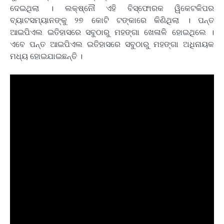
ଦେଇଥିଲା । ଲକ୍ଷ୍ନୌ ଏହି ବିସ୍ଫୋରକ ୱିକେଟକିପର
ବ୍ୟାଟସମ୍ୟାନଙ୍କୁ ୨୭ କୋଟି ଟଙ୍କାରେ କିଣିଥିଲା । ପନ୍ତ
ଆଇପିଏଲ ଇତିହାସରେ ସବୁଠାରୁ ମହଙ୍ଗା ଖେଳାଳି ହୋଇଥିଲେ ।
ଏବେ ପନ୍ତ ଆଇପିଏଲ ଇତିହାସରେ ସବୁଠାରୁ ମହଙ୍ଗା ଅଧିନାୟକ
ମଧ୍ୟ ହୋଇଯାଇଛନ୍ତି ।