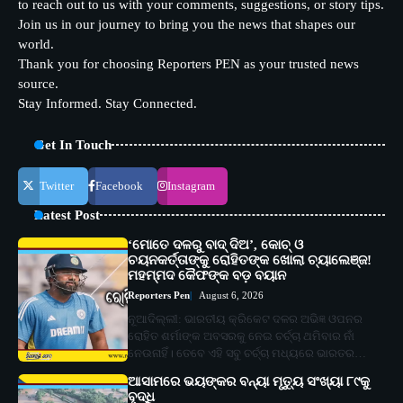
to reach out to us with your comments, suggestions, or story tips.
Join us in our journey to bring you the news that shapes our
world.
Thank you for choosing Reporters PEN as your trusted news
source.
Stay Informed. Stay Connected.
Get In Touch
Twitter
Facebook
Instagram
Latest Post
‘ମୋତେ ଦଳରୁ ବାଦ୍ ଦିଅ’, କୋଚ୍ ଓ
ଚୟନକର୍ତ୍ତାଙ୍କୁ ରୋହିତଙ୍କ ଖୋଲା ଚ୍ୟାଲେଞ୍ଜ!
ମହମ୍ମଦ କୈଫଙ୍କ ବଡ଼ ବୟାନ
Reporters Pen
August 6, 2026
ନୂଆଦିଲ୍ଲୀ: ଭାରତୀୟ କ୍ରିକେଟ ଦଳର ଅଭିଜ୍ଞ ଓପନର
ରୋହିତ ଶର୍ମାଙ୍କ ଅବସରକୁ ନେଇ ଚର୍ଚ୍ଚା ଥମିବାର ନାଁ
ନେଉନାହିଁ। ତେବେ ଏହି ସବୁ ଚର୍ଚ୍ଚା ମଧ୍ୟରେ ଭାରତର…
ଆସାମରେ ଭୟଙ୍କର ବନ୍ୟା ମୃତ୍ୟୁ ସଂଖ୍ୟା ୮୯କୁ
ବୃଦ୍ଧି