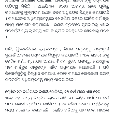
Ajinkya Rahane Captain:
ଅଜିଙ୍କ୍ୟ ରାହାଣେଙ୍କୁ ଅଧିନାୟକ
ଦାୟିତ୍ୱ ମିଳିଛି । ଆଇପିଏଲ- ୨୦୨୫ ଆରମ୍ଭ ହେବା ପୂର୍ବରୁ,
ରାହାଣେଙ୍କୁ ମୁମ୍ବାଇର ରଣଜୀ ଦଳର ଅଧିନାୟକ ନିଯୁକ୍ତ କରାଯାଇଛି
। ରାହାଣେଙ୍କ ଅଧିନାୟକତ୍ୱରେ ୧୭ ଜଣିଆ ଦଳରେ ରୋହିତ ଶର୍ମାଙ୍କୁ
ମଧ୍ୟ ମନୋନୀତ କରାଯାଇଛି । ରଣଜୀ ଟ୍ରଫିରେ ମୁମ୍ବାଇକୁ ଏହାର
ପରବର୍ତ୍ତୀ ମ୍ୟାଚ୍ ଜମ୍ମୁ ଏବଂ କାଶ୍ମୀର ବିପକ୍ଷରେ ଖେଳିବାକୁ ପଡିବ
।
ଆଜି, ୱିକେଟକିପର ବ୍ୟାଟସମ୍ୟାନ୍ ରିଷଭ ପନ୍ତଙ୍କୁ ଲକ୍ଷ୍ନୌ
ସୁପରଜିଆଂଟସର ଅଧିନାୟକ ନିଯୁକ୍ତ କରାଯାଇଛି । ଏବେ ରାହାଣେଙ୍କୁ
ରୋହିତ ଶର୍ମା, ଶ୍ରେୟସ ଆୟର, ଶିବମ ଦୁବେ, ଯଶସ୍ୱୀ ଜୟସୱାଲ
ଏବଂ ଶାର୍ଦ୍ଦୁଳ ଠାକୁରଙ୍କ ସହିତ ଅଧିନାୟକ କରାଯାଇଛି । ଯଦି
ରିପୋର୍ଟଗୁଡ଼ିକୁ ବିଶ୍ୱାସ କରାଯାଏ, ତେବେ ରାହାଣେ କୋଲକାତା ନାଇଟ୍
ରାଇଡର୍ସର ଅଧିନାୟକତ୍ୱ ମଧ୍ୟ ପାଇପାରିବେ ।
ରୋହିତ ୧୦ ବର୍ଷ ପରେ ରଣଜୀ ଖେଳିବେ, ୧୭ ବର୍ଷ ପରେ ଏହା ହେବ
ଏବେ ଏହା ମଧ୍ୟ ନିଶ୍ଚିତ ହୋଇଯାଇଛି ଯେ ରୋହିତ ଶର୍ମା ୧୦ ବର୍ଷ
ପରେ ରଣଜୀ ଟ୍ରଫିରେ ଖେଳିବେ । ୧୭ ଜଣିଆ ଦଳରେ ରୋହିତଙ୍କୁ
ମଧ୍ୟ ମନୋନୀତ କରାଯାଇଛି । ରୋହିତ ପଡ଼ିଆକୁ ପାଦ ଦେବା ମାତ୍ରେ