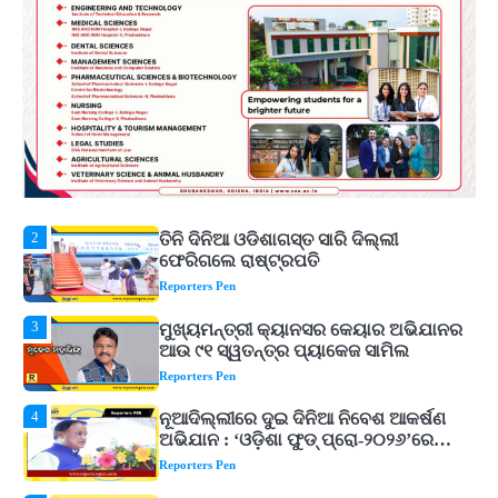
5
ବନ୍ୟା ପ୍ରଭାବିତଙ୍କ ଲାଗି ୧୧୦ କୋଟି
ଟଙ୍କାର ପ୍ୟାକେଜ
Reporters Pen
1
ଆସାମରେ ଭୟଙ୍କର ବନ୍ୟା ମୃତ୍ୟୁ ସଂଖ୍ୟା
୮୯କୁ ବୃଦ୍ଧି
Reporters Pen
2
ତିନି ଦିନିଆ ଓଡିଶାଗସ୍ତ ସାରି ଦିଲ୍ଲୀ
ଫେରିଗଲେ ରାଷ୍ଟ୍ରପତି
Reporters Pen
3
ମୁଖ୍ୟମନ୍ତ୍ରୀ କ୍ୟାନସର କେୟାର ଅଭିଯାନର
ଆଉ ୯୧ ସ୍ୱତନ୍ତ୍ର ପ୍ୟାକେଜ ସାମିଲ
Reporters Pen
4
ନୂଆଦିଲ୍ଲୀରେ ଦୁଇ ଦିନିଆ ନିବେଶ ଆକର୍ଷଣ
ଅଭିଯାନ : ‘ଓଡ଼ିଶା ଫୁଡ୍ ପ୍ରୋ-୨୦୨୬’ରେ
ଖାଦ୍ୟ ପ୍ରକ୍ରିୟାକରଣ କ୍ଷେତ୍ରକୁ ମିଳିବ
Reporters Pen
ଗୁରୁତ୍ୱ
5
ବନ୍ୟା ପ୍ରଭାବିତଙ୍କ ଲାଗି ୧୧୦ କୋଟି
ଟଙ୍କାର ପ୍ୟାକେଜ