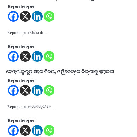
Reporterspen
ReporterspenRishabh…
Reporterspen
ବେଙ୍ଗାଲୁରୁର ସହଜ ବିଜୟ, ୯ ୱିକେଟ୍‌ରେ ଦିଲ୍ଲୀକୁ ହରାଇଲା
Reporterspen
Reporterspenନୂଆଦିଲ୍ଲୀ୨୭…
Reporterspen