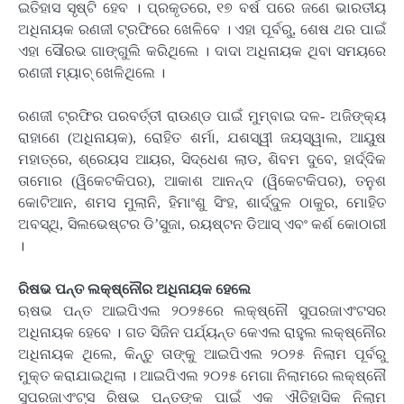
ଇତିହାସ ସୃଷ୍ଟି ହେବ । ପ୍ରକୃତରେ, ୧୭ ବର୍ଷ ପରେ ଜଣେ ଭାରତୀୟ
ଅଧିନାୟକ ରଣଜୀ ଟ୍ରଫିରେ ଖେଳିବେ । ଏହା ପୂର୍ବରୁ, ଶେଷ ଥର ପାଇଁ
ଏହା ସୌରଭ ଗାଙ୍ଗୁଲି କରିଥିଲେ । ଦାଦା ଅଧିନାୟକ ଥିବା ସମୟରେ
ରଣଜୀ ମ୍ୟାଚ୍ ଖେଳିଥିଲେ ।
ରଣଜୀ ଟ୍ରଫିର ପରବର୍ତ୍ତୀ ରାଉଣ୍ଡ ପାଇଁ ମୁମ୍ବାଇ ଦଳ- ଅଜିଙ୍କ୍ୟ
ରାହାଣେ (ଅଧିନାୟକ), ରୋହିତ ଶର୍ମା, ଯଶସ୍ୱୀ ଜୟସ୍ୱାଲ, ଆୟୁଷ
ମହାତ୍ରେ, ଶ୍ରେୟସ ଆୟର, ସିଦ୍ଧେଶ ଲାଡ, ଶିବମ ଦୁବେ, ହାର୍ଦ୍ଦିକ
ତାମୋର (ୱିକେଟକିପର), ଆକାଶ ଆନନ୍ଦ (ୱିକେଟକିପର), ତନୁଶ
କୋଟିଆନ, ଶମସ ମୁଲାନି, ହିମାଂଶୁ ସିଂହ, ଶାର୍ଦ୍ଦୁଳ ଠାକୁର, ମୋହିତ
ଅବସ୍ଥି, ସିଲଭେଷ୍ଟର ଡି’ସୁଜା, ରୟଷ୍ଟନ ଡିଆସ୍ ଏବଂ କର୍ଶ କୋଠାରୀ
।
ରିଷଭ ପନ୍ତ ଲକ୍ଷ୍ନୌର ଅଧିନାୟକ ହେଲେ
ଋଷଭ ପନ୍ତ ଆଇପିଏଲ ୨୦୨୫ରେ ଲକ୍ଷ୍ନୌ ସୁପରଜାଏଂଟସର
ଅଧିନାୟକ ହେବେ । ଗତ ସିଜିନ ପର୍ଯ୍ୟନ୍ତ କେଏଲ ରାହୁଲ ଲକ୍ଷ୍ନୌର
ଅଧିନାୟକ ଥିଲେ, କିନ୍ତୁ ତାଙ୍କୁ ଆଇପିଏଲ ୨୦୨୫ ନିଲାମ ପୂର୍ବରୁ
ମୁକ୍ତ କରାଯାଇଥିଲା । ଆଇପିଏଲ ୨୦୨୫ ମେଗା ନିଲାମରେ ଲକ୍ଷ୍ନୌ
ସୁପରଜାଏଂଟ୍ସ ରିଷଭ ପନ୍ତଙ୍କ ପାଇଁ ଏକ ଐତିହାସିକ ନିଲାମ