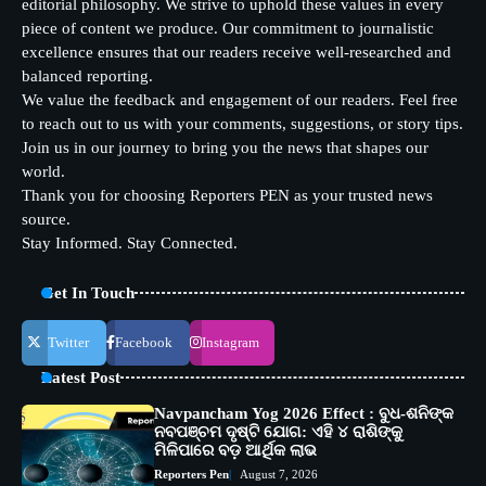
editorial philosophy. We strive to uphold these values in every
piece of content we produce. Our commitment to journalistic
excellence ensures that our readers receive well-researched and
balanced reporting.
We value the feedback and engagement of our readers. Feel free
to reach out to us with your comments, suggestions, or story tips.
Join us in our journey to bring you the news that shapes our
world.
Thank you for choosing Reporters PEN as your trusted news
source.
Stay Informed. Stay Connected.
Get In Touch
Twitter
Facebook
Instagram
Latest Post
Navpancham Yog 2026 Effect : ବୁଧ-ଶନିଙ୍କ
ନବପଞ୍ଚମ ଦୃଷ୍ଟି ଯୋଗ: ଏହି ୪ ରାଶିଙ୍କୁ
ମିଳିପାରେ ବଡ଼ ଆର୍ଥିକ ଲାଭ
Reporters Pen
August 7, 2026