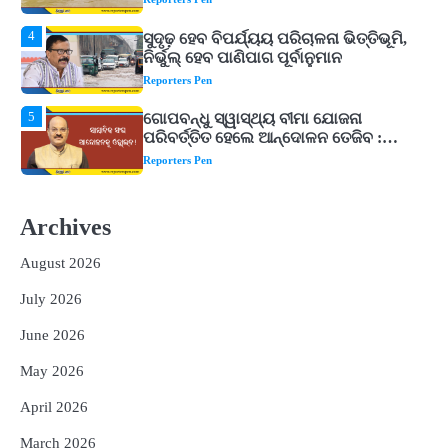
5
ଗୋପବନ୍ଧୁ ସ୍ୱାସ୍ଥ୍ୟ ବୀମା ଯୋଜନା
ପରିବର୍ତ୍ତିତ ହେଲେ ଆନ୍ଦୋଳନ ତେଜିବ :
ଉତ୍କଳ ସାମ୍ବାଦିକ ସଂଘ
Reporters Pen
1
Shiva Mantras Sawan 2026: ଶ୍ରାବଣରେ
ନିୟମିତ ଜପ କରନ୍ତୁ ଭଗବାନ ଶିବଙ୍କ ଏହି
୩ଟି ଶକ୍ତିଶାଳୀ ମନ୍ତ୍ର, ଦୂର ହୋଇପାରେ
Reporters Pen
ଆର୍ଥିକ ସଙ୍କଟ
2
୨୦୨୭ ବିଶ୍ୱକପ ପାଇଁ ରବି ଶାସ୍ତ୍ରୀଙ୍କ ଟିମ୍,
ଆକାଶ ଚୋପ୍ରା ଦେଲେ ୧୦ରୁ ୮ ମାର୍କ
Archives
Reporters Pen
August 2026
3
ଆଜି ସୁଦ୍ଧା ଆସିବ ବନ୍ୟା କ୍ଷୟକ୍ଷତି ରିପୋର୍ଟ
; ୨୨ଟି ଜିଲ୍ଲାକୁ ୧୧୦କୋଟି ଟଙ୍କା ମଞ୍ଜୁର
July 2026
Reporters Pen
June 2026
4
ସୁଦୃଢ଼ ହେବ ବିପର୍ଯ୍ୟୟ ପରିଚାଳନା ଭିତ୍ତିଭୂମି,
May 2026
ନିର୍ଭୁଲ୍ ହେବ ପାଣିପାଗ ପୂର୍ବାନୁମାନ
Reporters Pen
April 2026
5
ଗୋପବନ୍ଧୁ ସ୍ୱାସ୍ଥ୍ୟ ବୀମା ଯୋଜନା
March 2026