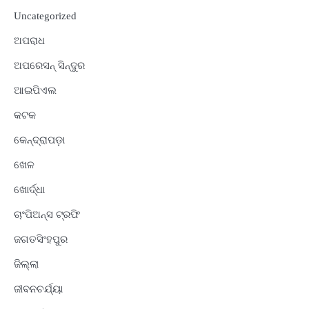
Uncategorized
ଅପରାଧ
ଅପରେସନ୍ ସିନ୍ଦୁର
ଆଇପିଏଲ
କଟକ
କେନ୍ଦ୍ରାପଡ଼ା
ଖେଳ
ଖୋର୍ଦ୍ଧା
ଚାଂପିଅନ୍ସ ଟ୍ରଫି
ଜଗତସିଂହପୁର
ଜିଲ୍ଲା
ଜୀବନଚର୍ଯ୍ୟା