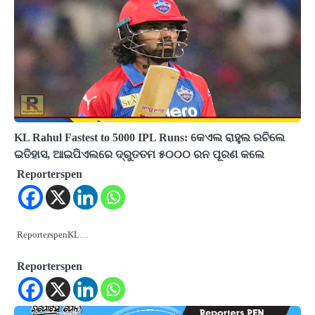
KL Rahul Fastest to 5000 IPL Runs: କେଏଲ ରାହୁଲ ରଚିଲେ
ଇତିହାସ, ଆଇପିଏଲରେ ଦ୍ରୁତତମ ୫୦୦୦ ରନ ପୂରଣ କଲେ
Reporterspen
ReporterspenKL…
Reporterspen