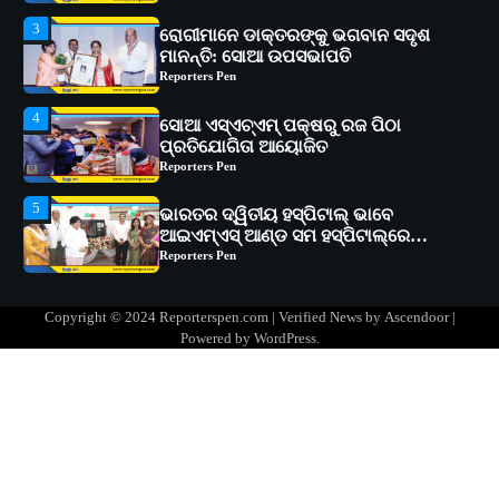
4
ସୋଆ ଏସ୍‌ଏଚ୍‌ଏମ୍ ପକ୍ଷରୁ ରଜ ପିଠା
ପ୍ରତିଯୋଗିତା ଆୟୋଜିତ
Reporters Pen
5
ଭାରତର ଦ୍ୱିତୀୟ ହସ୍ପିଟାଲ୍ ଭାବେ
ଆଇଏମ୍‌ଏସ୍ ଆଣ୍ଡ ସମ ହସ୍ପିଟାଲ୍‌ରେ
ଅତ୍ୟାଧୁନିକ ଡିଜିସ୍କାନର ସ୍ଥାପନ
Reporters Pen
1
ସୋଆ ପକ୍ଷରୁ ରାୱେ କାର୍ଯ୍ୟକ୍ରମ ଅଧୀନରେ
୧୧ଟି ଗ୍ରାମରେ ୧୬ଟି କୃଷକ ପ୍ରଶିକ୍ଷଣ
କାର୍ଯ୍ୟକ୍ରମ ଆୟୋଜିତ
Reporters Pen
2
ସୋଆର ୨୦ତମ ପ୍ରତିଷ୍ଠା ଦିବସରେ
Copyright © 2024 Reporterspen.com | Verified News by
Ascendoor
|
ବିଶ୍ୱବିଦ୍ୟାଳୟର ସଫଳତା, ଉତ୍କର୍ଷତା ଓ
Powered by
WordPress
.
ଅଗ୍ରଗତିର ସ୍ମୃତିଚାରଣ
Reporters Pen
3
ରୋଗୀମାନେ ଡାକ୍ତରଙ୍କୁ ଭଗବାନ ସଦୃଶ
ମାନନ୍ତି: ସୋଆ ଉପସଭାପତି
Reporters Pen
4
ସୋଆ ଏସ୍‌ଏଚ୍‌ଏମ୍ ପକ୍ଷରୁ ରଜ ପିଠା