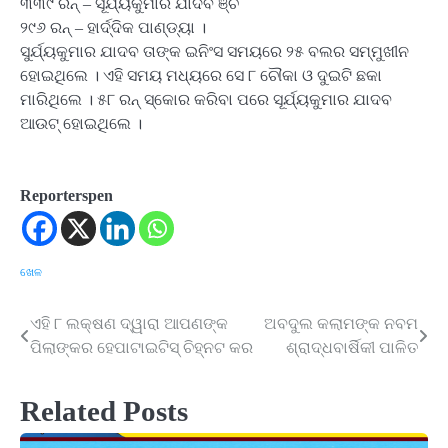
୩୩୯ ରନ୍ – ସୂର୍ଯ୍ୟକୁମାର ଯାଦବ ଞ୍ଚ
୨୯୬ ରନ୍ – ହାର୍ଦ୍ଦିକ ପାଣ୍ଡ୍ୟା ।
ସୁର୍ଯ୍ୟକୁମାର ଯାଦବ ତାଙ୍କ ଇନିଂସ ସମୟରେ ୨୫ ବଲର ସମ୍ମୁଖୀନ
ହୋଇଥିଲେ । ଏହି ସମୟ ମଧ୍ୟରେ ସେ ୮ ଚୌକା ଓ ଦୁଇଟି ଛକା
ମାରିଥିଲେ । ୫୮ ରନ୍ ସ୍କୋର କରିବା ପରେ ସୂର୍ଯ୍ୟକୁମାର ଯାଦବ
ଆଉଟ୍ ହୋଇଥିଲେ ।
Reporterspen
ଖେଳ
ଏହି ୮ ଲକ୍ଷଣ ଦ୍ୱାରା ଆପଣଙ୍କ
ଅବଦୁଲ କଲାମଙ୍କ ନବମ
Post
ପିଲାଙ୍କର ହେପାଟାଇଟିସ୍ ଚିହ୍ନଟ କର
ଶ୍ରାଦ୍ଧବାର୍ଷିକୀ ପାଳିତ
navigation
Related Posts