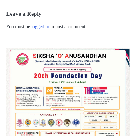
Leave a Reply
You must be
logged in
to post a comment.
2
୨୦୨୭ ବିଶ୍ୱକପ ପାଇଁ ରବି ଶାସ୍ତ୍ରୀଙ୍କ ଟିମ୍,
ଆକାଶ ଚୋପ୍ରା ଦେଲେ ୧୦ରୁ ୮ ମାର୍କ
Reporters Pen
3
ଆଜି ସୁଦ୍ଧା ଆସିବ ବନ୍ୟା କ୍ଷୟକ୍ଷତି ରିପୋର୍ଟ
; ୨୨ଟି ଜିଲ୍ଲାକୁ ୧୧୦କୋଟି ଟଙ୍କା ମଞ୍ଜୁର
Reporters Pen