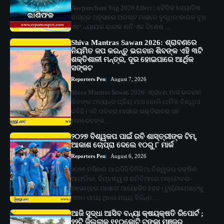
Navpancham Yog 2026 Effect : ବୈଦିକ ଜ୍ୟୋତିଷ
ଶାସ୍ତ୍ର ଅନୁସାରେ ଅଗଷ୍ଟ ମାସରେ ବୁଦ୍ଧିର କାରକ ବୁଧ
ଏବଂ ନ୍ୟାୟର କାରକ ଶନି ଏକ ବିଶେଷ…
Shiva Mantras Sawan 2026: ଶ୍ରାବଣରେ
ନିୟମିତ ଜପ କରନ୍ତୁ ଭଗବାନ ଶିବଙ୍କ ଏହି ୩ଟି
ଶକ୍ତିଶାଳୀ ମନ୍ତ୍ର, ଦୂର ହୋଇପାରେ ଆର୍ଥିକ
ସଙ୍କଟ
Reporters Pen
August 7, 2026
Shiva Mantras Sawan 2026: ଶ୍ରାବଣ ମାସ ଭଗବାନ
ଶିବଙ୍କ ଅତ୍ୟନ୍ତ ପ୍ରିୟ ମାସ ବୋଲି ଧାର୍ମିକ ବିଶ୍ୱାସ
ରହିଛି। ଏହି ପବିତ୍ର ମାସରେ ଭକ୍ତିଭାବର ସହ
ମହାଦେବଙ୍କ…
୨୦୨୭ ବିଶ୍ୱକପ ପାଇଁ ରବି ଶାସ୍ତ୍ରୀଙ୍କ ଟିମ୍,
ଆକାଶ ଚୋପ୍ରା ଦେଲେ ୧୦ରୁ ୮ ମାର୍କ
Reporters Pen
August 6, 2026
୨୦୨୭ ମସିହାର ଆଇସିସି ଦିନିକିଆ ବିଶ୍ୱକପ ଦକ୍ଷିଣ
ଆଫ୍ରିକା, ଜିମ୍ବାୱେ ଓ ନାମିବିଆରେ ଅକ୍ଟୋବର-
ନଭେମ୍ବର ମାସରେ ଆୟୋଜିତ ହେବ। ଟୁର୍ଣ୍ଣାମେଣ୍ଟକୁ
ଏଖନ ସମୟ ଥିଲେ ମଧ୍ୟ ବିଭିନ୍ନ…
ଆଜି ସୁଦ୍ଧା ଆସିବ ବନ୍ୟା କ୍ଷୟକ୍ଷତି ରିପୋର୍ଟ ;
୨୨ଟି ଜିଲ୍ଲାକୁ ୧୧୦କୋଟି ଟଙ୍କା ମଞ୍ଜୁର