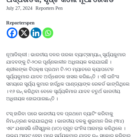
July 27, 2024
Reporters Pen
Reporterspen
ନୂଆଦିଲ୍ଲୀ : ଭାରତୀୟ ଦଳର ତାରକା ବ୍ୟାଟ୍ସମ୍ୟାନ୍ ସୂର୍ଯ୍ୟକୁମାର
ଯାଦବଙ୍କୁ ଟି-୨୦ର ପୂର୍ଣ୍ଣକାଳୀନ ଅଧିନାୟକ କରାଯାଇଛି ।
ଶ୍ରୀଲଙ୍କା ବିପକ୍ଷ ପ୍ରଥମ ଟି-୨୦ ମ୍ୟାଚରେ କ୍ୟାପଟେନ
ସୂର୍ଯ୍ୟକୁମାର ଯାଦବ ଅର୍ଦ୍ଧଶତକ ହାସଲ କରିଛନ୍ତି । ଏହି ଇନିଂସ
ସମୟରେ ସୂର୍ଯ୍ୟ କୁମାର ହାର୍ଦ୍ଧିକ ପାଣ୍ଡ୍ୟାଙ୍କ ରେକର୍ଡ ଭାଙ୍ଗିଥିଲେ
। ୧୬ ରନ୍ କରିଥିବା ବେଳେ ସୂର୍ଯ୍ୟକିମାର ଯାଦବ ଚତୁର୍ଥ ଭାରତୀୟ
ଅଧିନାୟକ ହୋଇପାରଛନ୍ତି ।
ଟସ୍ ହାରିବା ପରେ ଭାରତୀୟ ଦଳ ପ୍ରଥମେ ବ୍ୟାଟିଂ କରିବାକୁ
ନିମନ୍ତ୍ରଣ କରାଯାଇଥିଲା । ଭାରତୀୟ ଦଳକୁ ଶୁଭମାନ ଗିଲ (୩୪)
ଏବଂ ଯଶାସଭି ଜୈସ୍ୱାଲ (୪୦) ଦ୍ରୁତ ଇଂନିସ ଆରମ୍ଭ କରିଥିଲେ ।
ଉଭୟ ଆଉଟ୍ ହେବା ପରେ ସୂର୍ଯ୍ୟକୁମାର ଯାଦବ ରନ୍ ସ୍କୋର କରିବାର