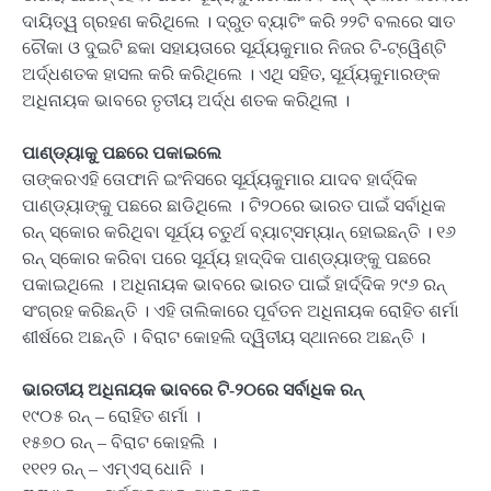
ଦାୟିତ୍ୱ ଗ୍ରହଣ କରିଥିଲେ । ଦ୍ରୁତ ବ୍ୟାଟିଂ କରି ୨୨ଟି ବଲରେ ସାତ
ଚୌକା ଓ ଦୁଇଟି ଛକା ସହାୟତାରେ ସୂର୍ଯ୍ୟକୁମାର ନିଜର ଟି-ଟ୍ୱେିଣ୍ଟି
ଅର୍ଦ୍ଧଶତକ ହାସଲ କରି କରିଥିଲେ । ଏଥି ସହିତ, ସୂର୍ଯ୍ୟକୁମାରଙ୍କ
ଅଧିନାୟକ ଭାବରେ ତୃତୀୟ ଅର୍ଦ୍ଧ ଶତକ କରିଥିଲା ।
ପାଣ୍ଡ୍ୟାକୁ ପଛରେ ପକାଇଲେ
ତାଙ୍କରଏହି ତୋଫାନି ଇଂନିସରେ ସୂର୍ଯ୍ୟକୁମାର ଯାଦବ ହାର୍ଦ୍ଦିକ
ପାଣ୍ଡ୍ୟାଙ୍କୁ ପଛରେ ଛାଡିଥିଲେ । ଟି୨୦ରେ ଭାରତ ପାଇଁ ସର୍ବାଧିକ
ରନ୍ ସ୍କୋର କରିଥିବା ସୂର୍ଯ୍ୟ ଚତୁର୍ଥ ବ୍ୟାଟ୍ସମ୍ୟାନ୍ ହୋଇଛନ୍ତି । ୧୬
ରନ୍ ସ୍କୋର କରିବା ପରେ ସୂର୍ଯ୍ୟ ହାଦ୍ଦିକ ପାଣ୍ଡ୍ୟାଙ୍କୁ ପଛରେ
ପକାଇଥିଲେ । ଅଧିନାୟକ ଭାବରେ ଭାରତ ପାଇଁ ହାର୍ଦ୍ଦିକ ୨୯୬ ରନ୍
ସଂଗ୍ରହ କରିଛନ୍ତି । ଏହି ତାଲିକାରେ ପୂର୍ବତନ ଅଧିନାୟକ ରୋହିତ ଶର୍ମା
ଶୀର୍ଷରେ ଅଛନ୍ତି । ବିରାଟ କୋହଲି ଦ୍ୱିତୀୟ ସ୍ଥାନରେ ଅଛନ୍ତି ।
ଭାରତୀୟ ଅଧିନାୟକ ଭାବରେ ଟି-୨୦ରେ ସର୍ବାଧିକ ରନ୍‌
୧୯୦୫ ରନ୍ – ରୋହିତ ଶର୍ମା ।
୧୫୭୦ ରନ୍ – ବିରାଟ କୋହଲି ।
୧୧୧୨ ରନ୍ – ଏମ୍‌ଏସ୍ ଧୋନି ।