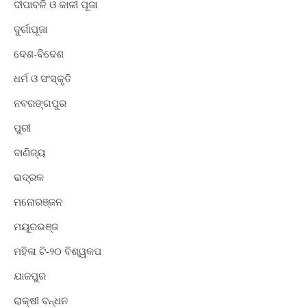
ଦୀପାବଳି ଓ କାଳୀ ପୂଜା
ଦୁର୍ଗାପୂଜା
ଦେଶ-ବିଦେଶ
ଧର୍ମ ଓ ସଂସ୍କୃତି
ନବରଙ୍ଗପୁର
ପୁରୀ
ବାଣିଜ୍ୟ
ଭଦ୍ରକ
ମନୋରଞ୍ଜନ
ମୟୂରଭଞ୍ଜ
ମହିଳା ଟି-୨୦ ବିଶ୍ୱକପ
ଯାଜପୁର
ରାକ୍ଷୀ ବନ୍ଧନ