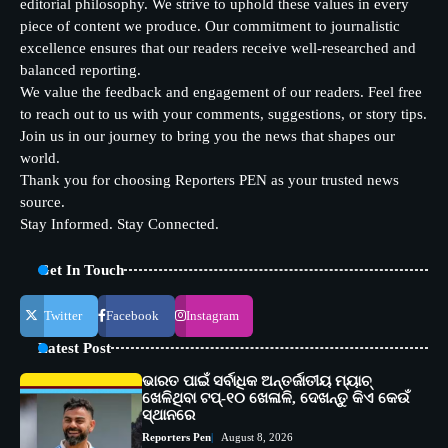
editorial philosophy. We strive to uphold these values in every
piece of content we produce. Our commitment to journalistic
excellence ensures that our readers receive well-researched and
balanced reporting.
We value the feedback and engagement of our readers. Feel free
to reach out to us with your comments, suggestions, or story tips.
Join us in our journey to bring you the news that shapes our
world.
Thank you for choosing Reporters PEN as your trusted news
source.
Stay Informed. Stay Connected.
Get In Touch
Twitter
Facebook
Instagram
Latest Post
ଭାରତ ପାଇଁ ସର୍ବାଧିକ ଅନ୍ତର୍ଜାତୀୟ ମ୍ୟାଚ୍
ଖେଳିଥିବା ଟପ୍-୧୦ ଖେଳାଳି, ଦେଖନ୍ତୁ କିଏ କେଉଁ
ସ୍ଥାନରେ
Reporters Pen
August 8, 2026