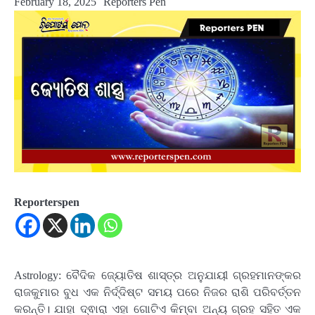
February 18, 2025
Reporters Pen
Reporterspen
Astrology: ବୈଦିକ ଜ୍ୟୋତିଷ ଶାସ୍ତ୍ର ଅନୁଯାୟୀ ଗ୍ରହମାନଙ୍କର
ରାଜକୁମାର ବୁଧ ଏକ ନିର୍ଦ୍ଦିଷ୍ଟ ସମୟ ପରେ ନିଜର ରାଶି ପରିବର୍ତ୍ତନ
କରନ୍ତି। ଯାହା ଦ୍ଵାରା ଏହା ଗୋଟିଏ କିମ୍ବା ଅନ୍ୟ ଗ୍ରହ ସହିତ ଏକ