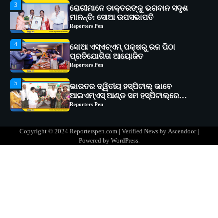
4
ସୋଆ ଏସ୍‌ଏଚ୍‌ଏମ୍ ପକ୍ଷରୁ ରଜ ପିଠା
ପ୍ରତିଯୋଗିତା ଆୟୋଜିତ
Reporters Pen
5
ଭାରତର ଦ୍ୱିତୀୟ ହସ୍ପିଟାଲ୍ ଭାବେ
ଆଇଏମ୍‌ଏସ୍ ଆଣ୍ଡ ସମ ହସ୍ପିଟାଲ୍‌ରେ
ଅତ୍ୟାଧୁନିକ ଡିଜିସ୍କାନର ସ୍ଥାପନ
Reporters Pen
1
ସୋଆ ପକ୍ଷରୁ ରାୱେ କାର୍ଯ୍ୟକ୍ରମ ଅଧୀନରେ
୧୧ଟି ଗ୍ରାମରେ ୧୬ଟି କୃଷକ ପ୍ରଶିକ୍ଷଣ
କାର୍ଯ୍ୟକ୍ରମ ଆୟୋଜିତ
Reporters Pen
2
ସୋଆର ୨୦ତମ ପ୍ରତିଷ୍ଠା ଦିବସରେ
Copyright © 2024 Reporterspen.com | Verified News by
Ascendoor
|
ବିଶ୍ୱବିଦ୍ୟାଳୟର ସଫଳତା, ଉତ୍କର୍ଷତା ଓ
Powered by
WordPress
.
ଅଗ୍ରଗତିର ସ୍ମୃତିଚାରଣ
Reporters Pen
3
ରୋଗୀମାନେ ଡାକ୍ତରଙ୍କୁ ଭଗବାନ ସଦୃଶ
ମାନନ୍ତି: ସୋଆ ଉପସଭାପତି
Reporters Pen
4
ସୋଆ ଏସ୍‌ଏଚ୍‌ଏମ୍ ପକ୍ଷରୁ ରଜ ପିଠା
ପ୍ରତିଯୋଗିତା ଆୟୋଜିତ