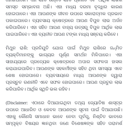
ସମସ୍ତ ସମ୍ଭାବନା ଅଛି। ଏହା ମଧ୍ୟ ଦରମା ବୃଦ୍ଧିର କାରଣ
ହୋଇପାରେ। ଏହା ଆପଣଙ୍କ ଜୀବନ ଉପରେ ସକାରାତ୍ମକ ପ୍ରଭାବ
ପକାଇପାରେ। ବ୍ୟବସାୟ କ୍ଷେତ୍ରରେ ଆପଣ ବିପୁଳ ଲାଭ ଅର୍ଜନ
କରିପାରିବେ। ଏହା ସହିତ ଆପଣ ବାହ୍ୟ ଉତ୍ସରୁ ବିପୁଳ ଆର୍ଥିକ ଲାଭ
ପାଇପାରିବେ। ଏହା ବ୍ୟତୀତ ଆପଣ ଟଙ୍କା ମଧ୍ୟ ସଞ୍ଚୟ କରିବେ।
ମିଥୁନ ରାଶି: ପ୍ରତିଯୁତି ଯୋଗ ପାଇଁ ମିଥୁନ ରାଶିରେ ଜନ୍ମିତ
ବ୍ୟକ୍ତିମାନଙ୍କୁ ଭାଗ୍ୟର ପୂର୍ଣ୍ଣ ସମର୍ଥନ ମିଳିପାରେ। ଏହା
ସାହାଯ୍ୟରେ ପ୍ରତ୍ୟେକ କ୍ଷେତ୍ରରେ ଅପାର ସଫଳତା ହାସଲ
କରାଯାଇପାରିବ। ଆପଣଙ୍କ ସହକର୍ମୀଙ୍କ ସହିତ ଥିବା ସମସ୍ୟା ଏବେ
ଶେଷ ହୋଇପାରେ। ବ୍ୟବସାୟରେ ମଧ୍ୟ ଆପଣଙ୍କ ଦ୍ୱାରା
ପ୍ରସ୍ତୁତ ରଣନୀତି ଏବେ ସଫଳ ହୋଇପାରେ। ଆପଣ ପ୍ରଚୁର ଲାଭ
କରିପାରିବ। ଆର୍ଥିକ ସ୍ଥିତି ଭଲ ରହିବ।
(Disclaimer: ଏଠାରେ ଦିଆଯାଇଥିବା ତଥ୍ୟ ଜ୍ୟୋତିଷ ଶାସ୍ତ୍ର
ଉପରେ ଆଧାରିତ ଓ କେବଳ ଆପଣଙ୍କ ସୂଚନା ପାଇଁ ଦିଆଯାଉଛି।
ଏହାକୁ କୌଣସି ସମାଧାନ ଭାବେ ନେବା ପୂର୍ବରୁ, ନିଶ୍ଚିତ ଭାବରେ
ସମ୍ପୃକ୍ତ ବିଷୟର ଜ୍ଞାନଥିବା ଜଣେ ବିଶେଷଜ୍ଞଙ୍କ ସହିତ ପରାମର୍ଶ