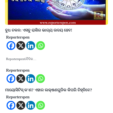
ବୁଧ ଚଳନ: ଏସବୁ ରାଶିର ଭାଗ୍ୟ ଉଦୟ ହେବ!
Reporterspen
Reporterspenବୈଦିକ…
Reporterspen
ମାୟୋସିଟିସ୍ କ’ଣ? ଏହାର ଲକ୍ଷଣଗୁଡିକ କିପରି ଚିହ୍ନିବେ?
Reporterspen