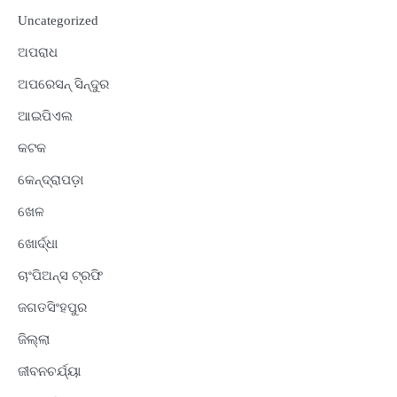
Uncategorized
ଅପରାଧ
ଅପରେସନ୍ ସିନ୍ଦୁର
ଆଇପିଏଲ
କଟକ
କେନ୍ଦ୍ରାପଡ଼ା
ଖେଳ
ଖୋର୍ଦ୍ଧା
ଚାଂପିଅନ୍ସ ଟ୍ରଫି
ଜଗତସିଂହପୁର
ଜିଲ୍ଲା
ଜୀବନଚର୍ଯ୍ୟା