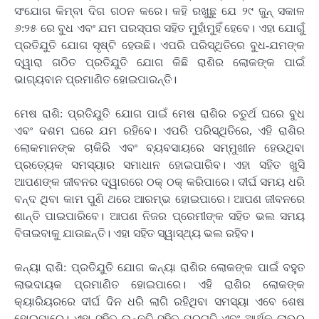
ସଂଯୋଗ କିମ୍ବା ଦିଗ ଗଠନ କରେ। କହି ରଖୁଛୁ ଯେ ୨୯ ଜୁନ୍ ସକାଳ
୬:୨୫ ରେ ବୁଧ ଏବଂ ଯମ ପରସ୍ପର ସହିତ ମୁହାଁମୁହିଁ ହେବେ। ଏହା ଯୋଗୁଁ
ପ୍ରତିଯୁତି ଯୋଗ ସୃଷ୍ଟି ହେଉଛି। ଏପରି ପରିସ୍ଥିତିରେ ବୁଧ-ଯମଙ୍କ
ଦ୍ୱାରା ଗଠିତ ପ୍ରତିଯୁତି ଯୋଗ କିଛି ରାଶିର ଲୋକଙ୍କ ପାଇଁ
ଭାଗ୍ୟବାନ ପ୍ରମାଣିତ ହୋଇପାରନ୍ତି।
ମେଷ ରାଶି: ପ୍ରତିଯୁତି ଯୋଗ ପାଇଁ ମେଷ ରାଶିର ଚତୁର୍ଥ ଘରେ ବୁଧ
ଏବଂ ଦଶମ ଘରେ ଯମ ରହିବେ। ଏପରି ପରିସ୍ଥିତିରେ, ଏହି ରାଶିର
ଲୋକମାନଙ୍କ ଚାକିରି ଏବଂ ବ୍ୟବସାୟରେ ସମ୍ମୁଖୀନ ହେଉଥିବା
ପ୍ରତ୍ୟେକ ସମସ୍ୟାର ସମାଧାନ ହୋଇପାରିବ। ଏହା ସହିତ ଖୁସି
ଆପଣଙ୍କ ଜୀବନର ଦ୍ୱାରରେ ଠକ୍ ଠକ୍ କରିପାରେ। ଦୀର୍ଘ ସମୟ ଧରି
ବନ୍ଦ ଥିବା କାମ ପୁଣି ଥରେ ଆରମ୍ଭ ହୋଇପାରେ। ଆପଣ ଜୀବନରେ
ଶାନ୍ତି ପାଇପାରିବେ। ଆପଣ ନିଜର ପ୍ରେମୀଙ୍କ ସହିତ ଭଲ ସମୟ
ବିତାଇବାକୁ ଯାଉଛନ୍ତି। ଏହା ସହିତ ସ୍ୱାସ୍ଥ୍ୟ ଭଲ ରହିବ।
କନ୍ୟା ରାଶି: ପ୍ରତିଯୁତି ଯୋଗ କନ୍ୟା ରାଶିର ଲୋକଙ୍କ ପାଇଁ ବହୁତ
ଲାଭଦାୟକ ପ୍ରମାଣିତ ହୋଇପାରେ। ଏହି ରାଶିର ଲୋକଙ୍କ
କ୍ୟାରିୟରରେ ଦୀର୍ଘ ଦିନ ଧରି ଲାଗି ରହିଥିବା ସମସ୍ୟା ଏବେ ଶେଷ
ହୋଇପାରେ। ଏହା ସହିତ ଉନ୍ନତି ସହିତ ପ୍ରଗତି ଏବଂ ଆର୍ଥିକ ଲାଭର