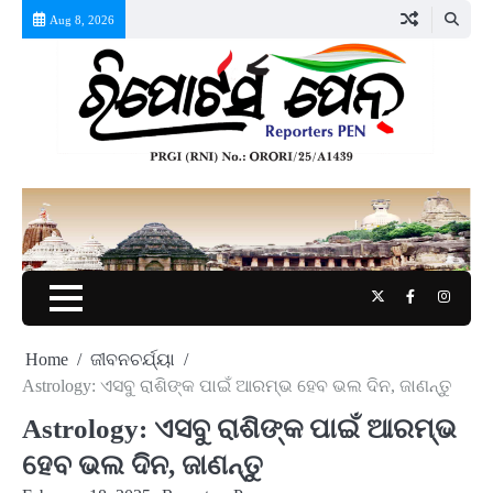
Skip
Aug 8, 2026
to
content
Twitter
Facebook
Instag
Home
ଜୀବନଚର୍ଯ୍ୟା
Astrology: ଏସବୁ ରାଶିଙ୍କ ପାଇଁ ଆରମ୍ଭ ହେବ ଭଲ ଦିନ, ଜାଣନ୍ତୁ
Astrology: ଏସବୁ ରାଶିଙ୍କ ପାଇଁ ଆରମ୍ଭ
ହେବ ଭଲ ଦିନ, ଜାଣନ୍ତୁ