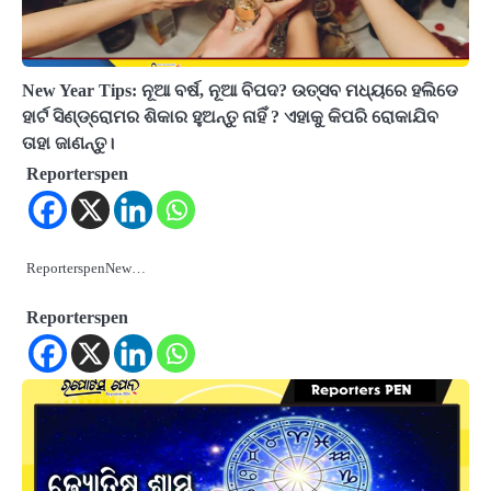
New Year Tips: ନୂଆ ବର୍ଷ, ନୂଆ ବିପଦ? ଉତ୍ସବ ମଧ୍ୟରେ ହଲିଡେ
ହାର୍ଟ ସିଣ୍ଡ୍ରୋମର ଶିକାର ହୁଅନ୍ତୁ ନାହିଁ ? ଏହାକୁ କିପରି ରୋକାଯିବ
ତାହା ଜାଣନ୍ତୁ।
Reporterspen
ReporterspenNew…
Reporterspen