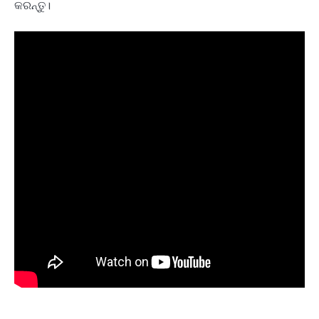
କରନ୍ତୁ।