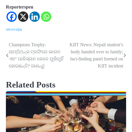
Reporterspen
ଜୀବନଚର୍ଯ୍ୟା
Champions Trophy:
KIIT News: Nepali student’s
Post
ଚାମ୍ପିଅନ୍ସ ଟ୍ରଫିରେ ଭାରତ
body handed over to family;
navigation
ଏବଂ ପାକିସ୍ତାନ କେବେ ମୁହାଁମୁହିଁ
fact-finding panel formed on
ହୋଇଛନ୍ତି? ଜାଣନ୍ତୁ
KIIT incident
Related Posts