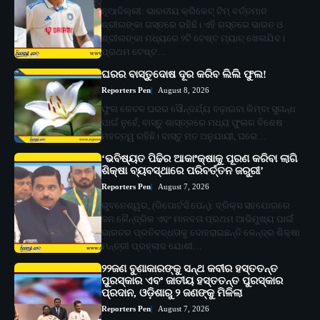
ନୂଆଦିଲ୍ଲୀ: ଭାରତୀୟ କ୍ରିକେଟ୍ ଟିମ୍ ବର୍ତ୍ତମାନ
ଶ୍ରୀଲଙ୍କା ଗସ୍ତରେ ରହିଛି। ଏହି ଗସ୍ତରେ ଭାରତ ଓ
ଶ୍ରୀଲଙ୍କା ମଧ୍ୟରେ ୨ଟି ଟେଷ୍ଟ ମ୍ୟାଚ୍ ଖେଳାଯିବ।
ପ୍ରଥମ ଟେଷ୍ଟ…
ଘରର ବାସ୍ତୁଦୋଷ ଦୂର କରିବ ଲିଲି ଫୁଲ!
Reporters Pen
August 8, 2026
ଫୁଲ କେବଳ ଘରର ସୌନ୍ଦର୍ଯ୍ୟ ବଢ଼ାଇବା କିମ୍ବା ସୁଗନ୍ଧ
ପାଇଁ ନୁହେଁ, ବାସ୍ତୁ ଶାସ୍ତ୍ରରେ ମଧ୍ୟ ଫୁଲର ବିଶେଷ
ମହତ୍ତ୍ୱ ରହିଛି। ବାସ୍ତୁ ମତ ଅନୁଯାୟୀ, ଘରେ…
‘ଭବିଷ୍ୟତ ପିଢିର ଆକାଂକ୍ଷାକୁ ପୂରଣ କରିବା ଲାଗି
ଶିକ୍ଷା ବ୍ୟବସ୍ଥାରେ ପରିବର୍ତ୍ତନ ଜରୁରୀ’
Reporters Pen
August 7, 2026
ଭୁବନେଶ୍ୱର, (ରିପୋର୍ଟର୍ସ ପେନ୍‌): ବ୍ରିକ୍ସ ସହଯୋଗରେ
ଜନ କୈନ୍ଦ୍ରିକ ଏବଂ ମାନବତା ପ୍ରଥମ ଆଭିମୁଖ୍ୟ ପାଇଁ
ଭାରତର ପ୍ରତିବଦ୍ଧତାକୁ ଦୋହରାଇଛନ୍ତି କେନ୍ଦ୍ର ଶିକ୍ଷା
ମନ୍ତ୍ରୀ ପ୍ରହ୍ଲାଦ ଯୋଶୀ…
୨୨ଜଣ ବୁଣାକାରଙ୍କୁ ସନ୍ଥ କବୀର ହସ୍ତତନ୍ତ
ପୁରସ୍କାର ଏବଂ ଜାତୀୟ ହସ୍ତତନ୍ତ ପୁରସ୍କାର
ପ୍ରଦାନ, ଓଡ଼ିଶାରୁ ୨ ଜଣଙ୍କୁ ମିଳିଲା
Reporters Pen
August 7, 2026