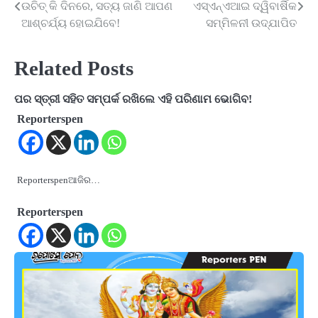
ଉଚିତ୍ କି ଦିନରେ, ସତ୍ୟ ଜାଣି ଆପଣ
ଏସ୍‍ଏନ୍‍ଏଆଇ ଦ୍ୱିବାର୍ଷିକ
navigation
ଆଶ୍ଚର୍ଯ୍ୟ ହୋଇଯିବେ!
ସମ୍ମିଳନୀ ଉଦ୍‍ଯାପିତ
Related Posts
ପର ସ୍ତ୍ରୀ ସହିତ ସମ୍ପର୍କ ରଖିଲେ ଏହି ପରିଣାମ ଭୋଗିବ!
Reporterspen
Reporterspenଆଜିର…
Reporterspen