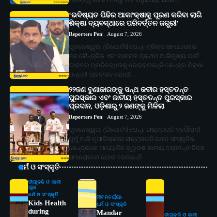
‘ଭବିଷ୍ୟତ ପିଢିର ଆକାଂକ୍ଷାକୁ ପୂରଣ କରିବା ଲାଗି
ଶିକ୍ଷା ବ୍ୟବସ୍ଥାରେ ପରିବର୍ତ୍ତନ ଜରୁରୀ’
Reporters Pen
August 7, 2026
ଭୁବନେଶ୍ୱର, (ରିପୋର୍ଟର୍ସ ପେନ୍‌): ବ୍ରିକ୍ସ ସହଯୋଗରେ
ଜନ କୈନ୍ଦ୍ରିକ ଏବଂ ମାନବତା ପ୍ରଥମ ଆଭିମୁଖ୍ୟ ପାଇଁ
ଭାରତର ପ୍ରତିବଦ୍ଧତାକୁ ଦୋହରାଇଛନ୍ତି କେନ୍ଦ୍ର ଶିକ୍ଷା
ମନ୍ତ୍ରୀ ପ୍ରହ୍ଲାଦ ଯୋଶୀ…
୨୨ଜଣ ବୁଣାକାରଙ୍କୁ ସନ୍ଥ କବୀର ହସ୍ତତନ୍ତ
ପୁରସ୍କାର ଏବଂ ଜାତୀୟ ହସ୍ତତନ୍ତ ପୁରସ୍କାର
ପ୍ରଦାନ, ଓଡ଼ିଶାରୁ ୨ ଜଣଙ୍କୁ ମିଳିଲା
Reporters Pen
August 7, 2026
ଭୁବନେଶ୍ୱର, (ରିପୋର୍ଟର୍ସ ପେନ୍‌): ରାଷ୍ଟ୍ରପତି ଦ୍ରୌପଦୀ
ମୁର୍ମୁ ଆଜି ନୂଆଦିଲ୍ଲୀର ରାଷ୍ଟ୍ରପତି ଭବନ ସାଂସ୍କୃତିକ
କେନ୍ଦ୍ରରେ ଆୟୋଜିତ ଦ୍ୱାଦଶ ଜାତୀୟ ହସ୍ତତନ୍ତ ଦିବସ
ସମାରୋହରେ ଯୋଗ ଦେଇଛନ୍ତି…
ଧର୍ମ ଓ ସଂସ୍କୃତି
ଦୀପାବଳି ଓ କାଳୀ
ପୂଜା
ଧର୍ମ ଓ ସଂସ୍କୃତି
ଜୀବନଚର୍ଯ୍ୟା
Kids Health
ଧର୍ମ ଓ ସଂସ୍କୃତି
during
Mandar
ଦୀପାବଳି ଓ କାଳୀ