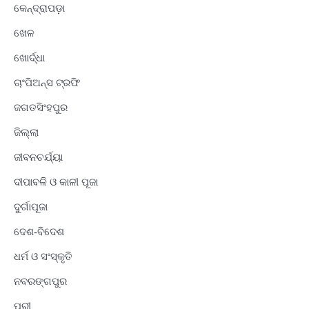
କେନ୍ଦ୍ରାପଡ଼ା
ଖେଳ
ଖୋର୍ଦ୍ଧା
ଚାଂପିଅନ୍ସ ଟ୍ରଫି
ଜଗତସିଂହପୁର
ଜିଲ୍ଲା
ଜୀବନଚର୍ଯ୍ୟା
ଦୀପାବଳି ଓ କାଳୀ ପୂଜା
ଦୁର୍ଗାପୂଜା
ଦେଶ-ବିଦେଶ
ଧର୍ମ ଓ ସଂସ୍କୃତି
ନବରଙ୍ଗପୁର
ପୁରୀ