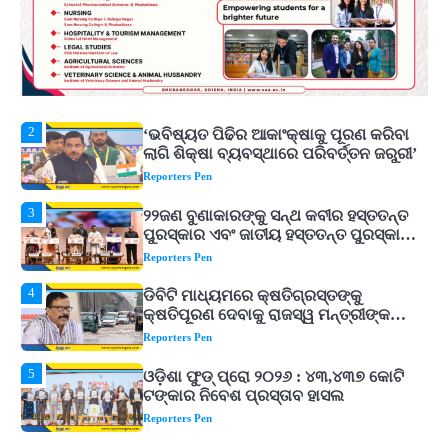
Reporters Pen
2
‘ଭବିଷ୍ୟତ ପିଢିର ଆକାଂକ୍ଷାକୁ ପୂରଣ କରିବା
ଲାଗି ଶିକ୍ଷା ବ୍ୟବସ୍ଥାରେ ପରିବର୍ତ୍ତନ ଜରୁରୀ’
Reporters Pen
3
୨୨ଜଣ ବୁଣାକାରଙ୍କୁ ସନ୍ଥ କବୀର ହସ୍ତତନ୍ତ
ପୁରସ୍କାର ଏବଂ ଜାତୀୟ ହସ୍ତତନ୍ତ ପୁରସ୍କାର
ପ୍ରଦାନ, ଓଡ଼ିଶାରୁ ୨ ଜଣଙ୍କୁ ମିଳିଲା
Reporters Pen
4
ଡିବିଟି ମାଧ୍ୟମରେ କ୍ଷତିଗ୍ରସ୍ତଙ୍କୁ
କ୍ଷତିପୂରଣ ଦେବାକୁ ରାଜସ୍ୱ ମନ୍ତ୍ରୀଙ୍କ
ନିର୍ଦ୍ଦେଶ
Reporters Pen
5
ଓଡ଼ିଶା ଫୁଡ୍ ପ୍ରୋ ୨୦୨୬ : ୪୩,୪୩୭ କୋଟି
ଟଙ୍କାର ନିବେଶ ପ୍ରସ୍ତାବ ହାସଲ
Reporters Pen
1
ଘରର ବାସ୍ତୁଦୋଷ ଦୂର କରିବ ଲିଲି ଫୁଲ!
Reporters Pen