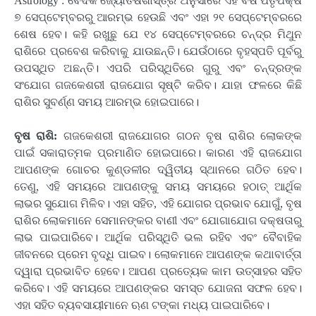
Astrology : ବୈଦିକ ଜ୍ୟୋତିଷଶାସ୍ତ୍ର ଅନୁସାରେ ଏହି ବର୍ଷ ପିତୃପକ୍ଷ
୭ ସେପ୍ଟେମ୍ବରରୁ ଆରମ୍ଭ ହେଉଛି ଏବଂ ଏହା ୨୧ ସେପ୍ଟେମ୍ବରରେ
ଶେଷ ହେବ। କହି ରଖୁଛୁ ଯେ ୧୪ ସେପ୍ଟେମ୍ବରରେ ଚନ୍ଦ୍ର ମିଥୁନ
ରାଶିରେ ପ୍ରବେଶ କରିବାକୁ ଯାଉଛନ୍ତି। ଯେଉଁଠାରେ ବୃହସ୍ପତି ପୂର୍ବରୁ
ଉପସ୍ଥିତ ଅଛନ୍ତି। ଏପରି ପରିସ୍ଥିତିରେ ଗୁରୁ ଏବଂ ଚନ୍ଦ୍ରଙ୍କ
ସଂଯୋଗ ଗଜକେଶରୀ ରାଜଯୋଗ ସୃଷ୍ଟି କରିବ। ଯାହା ଫଳରେ କିଛି
ରାଶିର ସୁବର୍ଣ୍ଣ ସମୟ ଆରମ୍ଭ ହୋଇପାରେ।
ବୃଷ ରାଶି:
ଗଜକେଶରୀ ରାଜଯୋଗର ଗଠନ ବୃଷ ରାଶିର ଲୋକଙ୍କ
ପାଇଁ ସକାରାତ୍ମକ ପ୍ରମାଣିତ ହୋଇପାରେ। କାରଣ ଏହି ରାଜଯୋଗ
ଆପଣଙ୍କ ଗୋଚର କୁଣ୍ଡଳୀର ଦ୍ୱିତୀୟ ସ୍ଥାନରେ ଗଠିତ ହେବ।
ତେଣୁ, ଏହି ସମୟରେ ଆପଣଙ୍କୁ ସମୟ ସମୟରେ ହଠାତ୍ ଆର୍ଥିକ
ଲାଭର ସୁଯୋଗ ମିଳିବ। ଏହା ସହିତ, ଏହି ଯୋଗର ପ୍ରଭାବ ଯୋଗୁଁ, ବୃଷ
ରାଶିର ଲୋକମାନେ ସେମାନଙ୍କର ବାଣୀ ଏବଂ ଯୋଗାଯୋଗ ଦକ୍ଷତାରୁ
ଲାଭ ପାଇପାରିବେ। ଆର୍ଥିକ ପରିସ୍ଥିତି ଭଲ ରହିବ ଏବଂ ବୈବାହିକ
ଜୀବନରେ ପ୍ରେମ ବୃଦ୍ଧି ପାଇବ। ଲୋକମାନେ ଆପଣଙ୍କ କଥାବାର୍ତ୍ତା
ଦ୍ୱାରା ପ୍ରଭାବିତ ହେବେ। ଆପଣ ପ୍ରତ୍ୟେକ କାମ ଉତ୍ସାହର ସହିତ
କରିବେ। ଏହି ସମୟରେ ଆପଣଙ୍କର ସମସ୍ତ ଯୋଜନା ସଫଳ ହେବ।
ଏହା ସହିତ ବ୍ୟବସାୟୀମାନେ ଋଣ ଟଙ୍କା ମଧ୍ୟ ପାଇପାରିବେ।