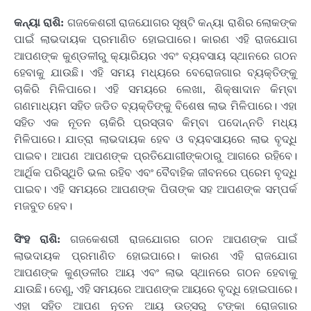
କନ୍ୟା ରାଶି:
ଗଜକେଶରୀ ରାଜଯୋଗର ସୃଷ୍ଟି କନ୍ୟା ରାଶିର ଲୋକଙ୍କ
ପାଇଁ ଲାଭଦାୟକ ପ୍ରମାଣିତ ହୋଇପାରେ। କାରଣ ଏହି ରାଜଯୋଗ
ଆପଣଙ୍କ କୁଣ୍ଡଳୀରୁ କ୍ୟାରିୟର ଏବଂ ବ୍ୟବସାୟ ସ୍ଥାନରେ ଗଠନ
ହେବାକୁ ଯାଉଛି। ଏହି ସମୟ ମଧ୍ୟରେ ବେରୋଜଗାର ବ୍ୟକ୍ତିଙ୍କୁ
ଚାକିରି ମିଳିପାରେ। ଏହି ସମୟରେ ଲେଖା, ଶିକ୍ଷାଦାନ କିମ୍ବା
ଗଣମାଧ୍ୟମ ସହିତ ଜଡିତ ବ୍ୟକ୍ତିଙ୍କୁ ବିଶେଷ ଲାଭ ମିଳିପାରେ। ଏହା
ସହିତ ଏକ ନୂତନ ଚାକିରି ପ୍ରସ୍ତାବ କିମ୍ବା ପଦୋନ୍ନତି ମଧ୍ୟ
ମିଳିପାରେ। ଯାତ୍ରା ଲାଭଦାୟକ ହେବ ଓ ବ୍ୟବସାୟରେ ଲାଭ ବୃଦ୍ଧି
ପାଇବ। ଆପଣ ଆପଣଙ୍କ ପ୍ରତିଯୋଗୀଙ୍କଠାରୁ ଆଗରେ ରହିବେ।
ଆର୍ଥିକ ପରିସ୍ଥିତି ଭଲ ରହିବ ଏବଂ ବୈବାହିକ ଜୀବନରେ ପ୍ରେମ ବୃଦ୍ଧି
ପାଇବ। ଏହି ସମୟରେ ଆପଣଙ୍କ ପିତାଙ୍କ ସହ ଆପଣଙ୍କ ସମ୍ପର୍କ
ମଜବୁତ ହେବ।
ସିଂହ ରାଶି:
ଗଜକେଶରୀ ରାଜଯୋଗର ଗଠନ ଆପଣଙ୍କ ପାଇଁ
ଲାଭଦାୟକ ପ୍ରମାଣିତ ହୋଇପାରେ। କାରଣ ଏହି ରାଜଯୋଗ
ଆପଣଙ୍କ କୁଣ୍ଡଳୀର ଆୟ ଏବଂ ଲାଭ ସ୍ଥାନରେ ଗଠନ ହେବାକୁ
ଯାଉଛି। ତେଣୁ, ଏହି ସମୟରେ ଆପଣଙ୍କ ଆୟରେ ବୃଦ୍ଧି ହୋଇପାରେ।
ଏହା ସହିତ ଆପଣ ନୂତନ ଆୟ ଉତ୍ସରୁ ଟଙ୍କା ରୋଜଗାର