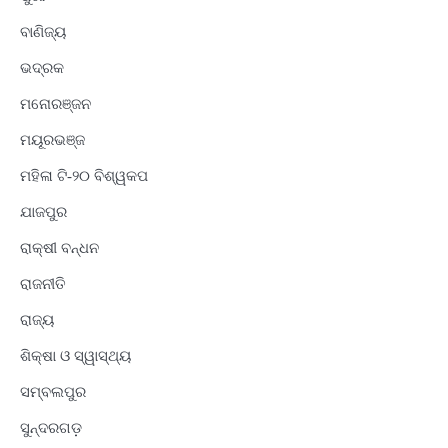
ବାଣିଜ୍ୟ
ଭଦ୍ରକ
ମନୋରଞ୍ଜନ
ମୟୂରଭଞ୍ଜ
ମହିଳା ଟି-୨୦ ବିଶ୍ୱକପ
ଯାଜପୁର
ରାକ୍ଷୀ ବନ୍ଧନ
ରାଜନୀତି
ରାଜ୍ୟ
ଶିକ୍ଷା ଓ ସ୍ୱାସ୍ଥ୍ୟ
ସମ୍ବଲପୁର
ସୁନ୍ଦରଗଡ଼