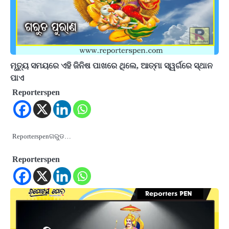
ମୃତ୍ୟୁ ସମୟରେ ଏହି ଜିନିଷ ପାଖରେ ଥିଲେ, ଆତ୍ମା ସ୍ୱର୍ଗରେ ସ୍ଥାନ
ପାଏ
Reporterspen
Reporterspenଗରୁଡ…
Reporterspen