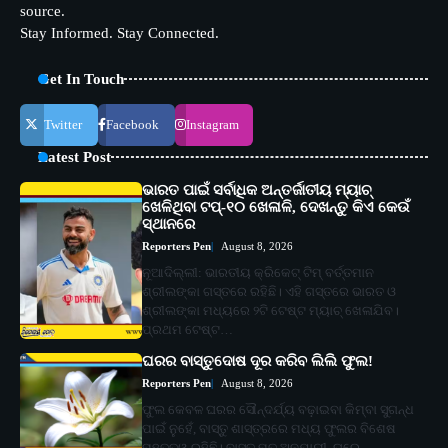
source.
Stay Informed. Stay Connected.
Get In Touch
Twitter
Facebook
Instagram
Latest Post
ଭାରତ ପାଇଁ ସର୍ବାଧିକ ଅନ୍ତର୍ଜାତୀୟ ମ୍ୟାଚ୍
ଖେଳିଥିବା ଟପ୍-୧୦ ଖେଳାଳି, ଦେଖନ୍ତୁ କିଏ କେଉଁ
ସ୍ଥାନରେ
Reporters Pen
August 8, 2026
ନୂଆଦିଲ୍ଲୀ: ଭାରତୀୟ କ୍ରିକେଟ୍ ଟିମ୍ ବର୍ତ୍ତମାନ
ଶ୍ରୀଲଙ୍କା ଗସ୍ତରେ ରହିଛି। ଏହି ଗସ୍ତରେ ଭାରତ ଓ
ଶ୍ରୀଲଙ୍କା ମଧ୍ୟରେ ୨ଟି ଟେଷ୍ଟ ମ୍ୟାଚ୍ ଖେଳାଯିବ।
ପ୍ରଥମ ଟେଷ୍ଟ…
ଘରର ବାସ୍ତୁଦୋଷ ଦୂର କରିବ ଲିଲି ଫୁଲ!
Reporters Pen
August 8, 2026
ଫୁଲ କେବଳ ଘରର ସୌନ୍ଦର୍ଯ୍ୟ ବଢ଼ାଇବା କିମ୍ବା ସୁଗନ୍ଧ
ପାଇଁ ନୁହେଁ, ବାସ୍ତୁ ଶାସ୍ତ୍ରରେ ମଧ୍ୟ ଫୁଲର ବିଶେଷ
ମହତ୍ତ୍ୱ ରହିଛି। ବାସ୍ତୁ ମତ ଅନୁଯାୟୀ, ଘରେ…