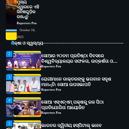
ମୁଖ୍ୟ
ଦ୍ୱାରରେ ଏହି
1
ସୋଆ ପକ୍ଷରୁ ରାୱେ କାର୍ଯ୍ୟକ୍ରମ ଅଧୀନରେ
ଜିନିଷଗୁଡ଼ିକ
୧୧ଟି ଗ୍ରାମରେ ୧୬ଟି କୃଷକ ପ୍ରଶିକ୍ଷଣ
ରଖନ୍ତୁ
କାର୍ଯ୍ୟକ୍ରମ ଆୟୋଜିତ
Reporters Pen
Reporters Pen
October 16,
2
ସୋଆର ୨୦ତମ ପ୍ରତିଷ୍ଠା ଦିବସରେ
2025
ବିଶ୍ୱବିଦ୍ୟାଳୟର ସଫଳତା, ଉତ୍କର୍ଷତା ଓ
ଅଗ୍ରଗତିର ସ୍ମୃତିଚାରଣ
ଶିକ୍ଷା ଓ ସ୍ୱାସ୍ଥ୍ୟ
Reporters Pen
3
ରୋଗୀମାନେ ଡାକ୍ତରଙ୍କୁ ଭଗବାନ ସଦୃଶ
ମାନନ୍ତି: ସୋଆ ଉପସଭାପତି
Reporters Pen
4
ସୋଆ ଏସ୍‌ଏଚ୍‌ଏମ୍ ପକ୍ଷରୁ ରଜ ପିଠା
ପ୍ରତିଯୋଗିତା ଆୟୋଜିତ
Reporters Pen
5
ଭାରତର ଦ୍ୱିତୀୟ ହସ୍ପିଟାଲ୍ ଭାବେ
ଆଇଏମ୍‌ଏସ୍ ଆଣ୍ଡ ସମ ହସ୍ପିଟାଲ୍‌ରେ
ଅତ୍ୟାଧୁନିକ ଡିଜିସ୍କାନର ସ୍ଥାପନ
Reporters Pen
1
ସୋଆ ପକ୍ଷରୁ ରାୱେ କାର୍ଯ୍ୟକ୍ରମ ଅଧୀନରେ