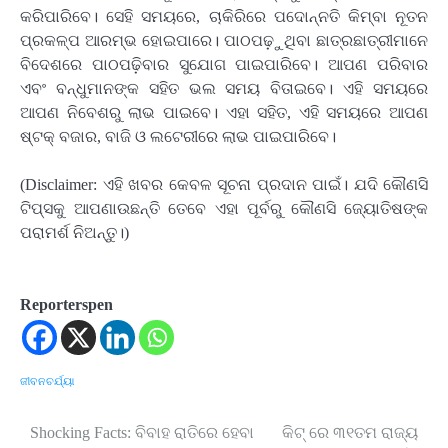
କରିପାରିବେ। ସେହି ସମୟରେ, ଚାକିରିରେ ପଦୋନ୍ନତି କିମ୍ବା ନୂତନ
ପ୍ରକଳ୍ପ ଆରମ୍ଭ ହୋଇପାରେ। ପାଠପଢ଼ୁଥିବା ଛାତ୍ରଛାତ୍ରୀମାନେ
ବିଦେଶରେ ପାଠପଢ଼ିବାର ସୁଯୋଗ ପାଇପାରିବେ। ଆପଣ ପରିବାର
ଏବଂ ବନ୍ଧୁମାନଙ୍କ ସହିତ ଭଲ ସମୟ ବିତାଇବେ। ଏହି ସମୟରେ
ଆପଣ ନିବେଶରୁ ଲାଭ ପାଇବେ। ଏହା ସହିତ, ଏହି ସମୟରେ ଆପଣ
ଷ୍ଟକ୍ ବଜାର, ବାଜି ଓ ଲଟେରୀରେ ଲାଭ ପାଇପାରିବେ।
(Disclaimer: ଏହି ଖବର କେବଳ ସୂଚନା ପ୍ରଦାନ ପାଇଁ। ଯଦି କୌଣସି
ଟିପ୍ସକୁ ଆପଣାଉଛନ୍ତି ତେବେ ଏହା ପୂର୍ବରୁ କୌଣସି ଜ୍ୟୋତିଷଙ୍କ
ପରାମର୍ଶ ନିଅନ୍ତୁ।)
Reporterspen
ଜୀବନଚର୍ଯ୍ୟା
Shocking Facts: ବିବାହ ରାତିରେ ହେବା
କିଟ୍‍ ରେ ୩୧ତମ ରାଜ୍ୟ
Post