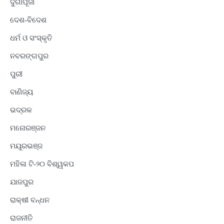
ଦୁର୍ଗାପୂଜା
ଦେଶ-ବିଦେଶ
ଧର୍ମ ଓ ସଂସ୍କୃତି
ନବରଙ୍ଗପୁର
ପୁରୀ
ବାଣିଜ୍ୟ
ଭଦ୍ରକ
ମନୋରଞ୍ଜନ
ମୟୂରଭଞ୍ଜ
ମହିଳା ଟି-୨୦ ବିଶ୍ୱକପ
ଯାଜପୁର
ରାକ୍ଷୀ ବନ୍ଧନ
ରାଜନୀତି