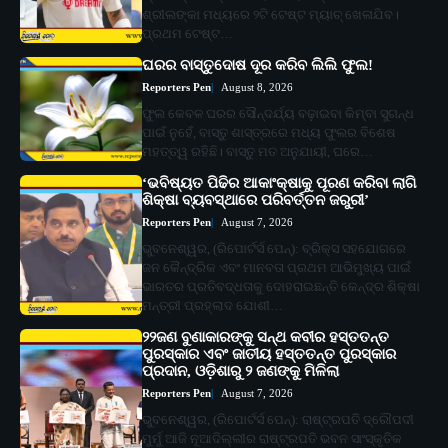
ଶ୍ରୀଲଙ୍କା ମଧ୍ୟରେ ୨ଟି ଟେଷ୍ଟ ମ୍ୟାଚ୍ ଖେଳାଯିବ।
ପ୍ରଥମ ଟେଷ୍ଟ…
ଘରର ବାସ୍ତୁଦୋଷ ଦୂର କରିବ ଲିଲି ଫୁଲ!
Reporters Pen
August 8, 2026
ଫୁଲ କେବଳ ଘରର ସୌନ୍ଦର୍ଯ୍ୟ ବଢ଼ାଇବା କିମ୍ବା ସୁଗନ୍ଧ
ପାଇଁ ନୁହେଁ, ବାସ୍ତୁ ଶାସ୍ତ୍ରରେ ମଧ୍ୟ ଫୁଲର ବିଶେଷ
ମହତ୍ତ୍ୱ ରହିଛି। ବାସ୍ତୁ ମତ ଅନୁଯାୟୀ, ଘରେ…
‘ଭବିଷ୍ୟତ ପିଢିର ଆକାଂକ୍ଷାକୁ ପୂରଣ କରିବା ଲାଗି
ଶିକ୍ଷା ବ୍ୟବସ୍ଥାରେ ପରିବର୍ତ୍ତନ ଜରୁରୀ’
Reporters Pen
August 7, 2026
ଭୁବନେଶ୍ୱର, (ରିପୋର୍ଟର୍ସ ପେନ୍‌): ବ୍ରିକ୍ସ ସହଯୋଗରେ
ଜନ କୈନ୍ଦ୍ରିକ ଏବଂ ମାନବତା ପ୍ରଥମ ଆଭିମୁଖ୍ୟ ପାଇଁ
ଭାରତର ପ୍ରତିବଦ୍ଧତାକୁ ଦୋହରାଇଛନ୍ତି କେନ୍ଦ୍ର ଶିକ୍ଷା
ମନ୍ତ୍ରୀ ପ୍ରହ୍ଲାଦ ଯୋଶୀ…
୨୨ଜଣ ବୁଣାକାରଙ୍କୁ ସନ୍ଥ କବୀର ହସ୍ତତନ୍ତ
ପୁରସ୍କାର ଏବଂ ଜାତୀୟ ହସ୍ତତନ୍ତ ପୁରସ୍କାର
ପ୍ରଦାନ, ଓଡ଼ିଶାରୁ ୨ ଜଣଙ୍କୁ ମିଳିଲା
Reporters Pen
August 7, 2026
ଭୁବନେଶ୍ୱର, (ରିପୋର୍ଟର୍ସ ପେନ୍‌): ରାଷ୍ଟ୍ରପତି ଦ୍ରୌପଦୀ
ମୁର୍ମୁ ଆଜି ନୂଆଦିଲ୍ଲୀର ରାଷ୍ଟ୍ରପତି ଭବନ ସାଂସ୍କୃତିକ