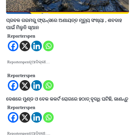
ପ୍ରବଳ ଗରମରୁ ଫ୍ରାନ୍ସରେ ଅଣାୟତ୍ତ ମୃତ୍ୟୁ ସଂଖ୍ୟା , ଶବଦାହ
ପାଇଁ ମିଳୁନି ସ୍ଥାନ
Reporterspen
Reporterspenନୂଆଦିଲ୍ଲୀ…
Reporterspen
ଦେଶରେ ମୁଣ୍ଡ ଓ ବେକ କକର୍ଟ ରୋଗରେ ହଠାତ୍ ବୃଦ୍ଧି ଘଟିଛି, ଜାଣନ୍ତୁ
Reporterspen
Reporterspenନୂଆଦିଳ୍ଲୀ:…