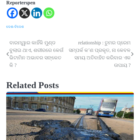
Reporterspen
ଦେଶ-ବିଦେଶ
ବାରମ୍ୱାର କାହିଁକି ମୁଣ୍ଡ
relationship : ତୁମର ପ୍ରେମ
Post
ବୁଲାଇ ଥାଏ, ଶରୀରରେ କେଉଁ
ସମ୍ପର୍କ କ’ଣ ପ୍ରକୃତ, ନା କେବଳ
navigation
ଭିଟାମିନ ଅଭାବର ସଙ୍କେତ
ସମୟ ଅତିବାହିତ କରିବାର ଏକ
କି ?
ଉପାୟ ?
Related Posts