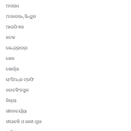
ଅପରାଧ
ଅପରେସନ୍ ସିନ୍ଦୁର
ଆଇପିଏଲ
କଟକ
କେନ୍ଦ୍ରାପଡ଼ା
ଖେଳ
ଖୋର୍ଦ୍ଧା
ଚାଂପିଅନ୍ସ ଟ୍ରଫି
ଜଗତସିଂହପୁର
ଜିଲ୍ଲା
ଜୀବନଚର୍ଯ୍ୟା
ଦୀପାବଳି ଓ କାଳୀ ପୂଜା