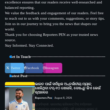
excellence ensures that our readers receive well-researched and
balanced reporting.
We value the feedback and engagement of our readers. Feel free
to reach out to us with your comments, suggestions, or story tips.
Join us in our journey to bring you the news that shapes our
world.
Thank you for choosing Reporters PEN as your trusted news
source.
Stay Informed. Stay Connected.
Get In Touch
Twitter
Facebook
Instagram
Latest Post
ଭାରତ ପାଇଁ ସର୍ବାଧିକ ଅନ୍ତର୍ଜାତୀୟ ମ୍ୟାଚ୍
ଖେଳିଥିବା ଟପ୍-୧୦ ଖେଳାଳି, ଦେଖନ୍ତୁ କିଏ କେଉଁ
ସ୍ଥାନରେ
Reporters Pen
August 8, 2026
ନୂଆଦିଲ୍ଲୀ: ଭାରତୀୟ କ୍ରିକେଟ୍ ଟିମ୍ ବର୍ତ୍ତମାନ
ଶ୍ରୀଲଙ୍କା ଗସ୍ତରେ ରହିଛି। ଏହି ଗସ୍ତରେ ଭାରତ ଓ