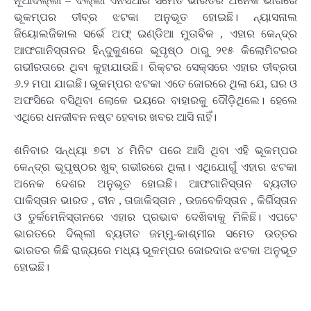
ନୂଆଦିଲ୍ଲୀ – ଦିଲ୍ଲୀ ଏନସିଆର ସମେତ ଭାରତର ଅନେକ ଭାଗରେ
ଭୂକମ୍ପର ତୀବ୍ର ଝଟକା ଅନୁଭୂତ ହୋଇଛି। ନ୍ୟାସନାଲ
ଜିୟୋଲଜିକାଲ ସର୍ଭେ ଅଫ୍ ଇଣ୍ଡିଆ ମୁତାବିକ , ଏହାର କେନ୍ଦ୍ର
ଆଫଗାନିସ୍ତାନର ହିନ୍ଦୁକୁଶରେ ଭୂପୃଷ୍ଠ ଠାରୁ ୨୧୫ କିଲୋମିଟରର
ଗଭୀରତାରେ ଥିବା କୁହାଯାଉଛି। ରିକ୍ଟର ସେକ୍ସରେ ଏହାର ତୀବ୍ରତା
୬.୨ ମପା ଯାଇଛି। ଭୂକମ୍ପର ଝଟକା ଏତେ ଜୋରରେ ଥିଲା ଯେ, ଘର ଓ
ଅଫସିରେ ବସିଥିବା ଲୋକେ ଭୟରେ ବାହାରକୁ ଦୌଡ଼ିଥିଲେ। ହେଲେ
ଏଥିରେ ଧନଜୀବନ ନଷ୍ଟ ହେବାର ଖବର ଆସି ନାହିଁ।
ଶନିବାର ସନ୍ଧ୍ୟା ୭ଟା ୪ ମିନିଟ ପରେ ଆସି ଥିବା ଏହି ଭୂକମ୍ପର
କେନ୍ଦ୍ର ଭୂପୃଷ୍ଠର ଖୁବ୍ ଗଭୀରରେ ଥିଲା। ଏଥିଯୋଗୁଁ ଏହାର ଝଟକା
ଅନେକ ଦେଶର ଅନୁଭୂତ ହୋଇଛି। ଆଫଗାନିସ୍ତାନ ବ୍ୟତୀତ
ପାକିସ୍ତାନ ଭାରତ , ଚୀନ , ତାଜାକିସ୍ତାନ , ଉଜବେକିସ୍ତାନ , କିର୍ଗିସ୍ତାନ
ଓ ତୁର୍କମେନିସ୍ତାନରେ ଏହାର ପ୍ରଭାବ ଦେଖିବାକୁ ମିଳିଛି। ଏପଟେ
ଭାରତରେ ଦିଲ୍ଲୀ ବ୍ୟତୀତ ଜମ୍ମୁ-କାଶ୍ମୀର ସମେତ ଉତ୍ତର
ଭାରତର କିଛି ରାଜ୍ୟରେ ମଧ୍ୟ ଭୂକମ୍ପର ଜୋରଦାର ଝଟକା ଅନୁଭୂତ
ହୋଇଛି।