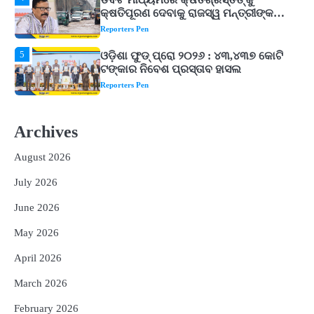
ଓଡ଼ିଶା ଫୁଡ୍ ପ୍ରୋ ୨୦୨୬ : ୪୩,୪୩୭ କୋଟି
ଟଙ୍କାର ନିବେଶ ପ୍ରସ୍ତାବ ହାସଲ
Reporters Pen
1
ଘରର ବାସ୍ତୁଦୋଷ ଦୂର କରିବ ଲିଲି ଫୁଲ!
Reporters Pen
2
‘ଭବିଷ୍ୟତ ପିଢିର ଆକାଂକ୍ଷାକୁ ପୂରଣ କରିବା
ଲାଗି ଶିକ୍ଷା ବ୍ୟବସ୍ଥାରେ ପରିବର୍ତ୍ତନ ଜରୁରୀ’
Archives
Reporters Pen
August 2026
3
୨୨ଜଣ ବୁଣାକାରଙ୍କୁ ସନ୍ଥ କବୀର ହସ୍ତତନ୍ତ
July 2026
ପୁରସ୍କାର ଏବଂ ଜାତୀୟ ହସ୍ତତନ୍ତ ପୁରସ୍କାର
ପ୍ରଦାନ, ଓଡ଼ିଶାରୁ ୨ ଜଣଙ୍କୁ ମିଳିଲା
Reporters Pen
June 2026
4
ଡିବିଟି ମାଧ୍ୟମରେ କ୍ଷତିଗ୍ରସ୍ତଙ୍କୁ
May 2026
କ୍ଷତିପୂରଣ ଦେବାକୁ ରାଜସ୍ୱ ମନ୍ତ୍ରୀଙ୍କ
ନିର୍ଦ୍ଦେଶ
Reporters Pen
April 2026
5
ଓଡ଼ିଶା ଫୁଡ୍ ପ୍ରୋ ୨୦୨୬ : ୪୩,୪୩୭ କୋଟି
March 2026
ଟଙ୍କାର ନିବେଶ ପ୍ରସ୍ତାବ ହାସଲ
February 2026
Reporters Pen