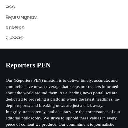
ରାଜ୍ୟ
ଶିକ୍ଷା ଓ ସ୍ୱାସ୍ଥ୍ୟ
ସମ୍ବଲପୁର
ସୁନ୍ଦରଗଡ଼
Reporters PEN
Our (Reporters PEN) mission is to deliver timely, accurate, and
comprehensive news coverage that keeps our readers informed
about the world around them. As a leading news portal, we are
dedicated to providing a platform where the latest headlines, in-
depth reports, and breaking news are just a click away.
Integrity, transparency, and accuracy are the cornerstones of our
editorial philosophy. We strive to uphold these values in every
piece of content we produce. Our commitment to journalistic