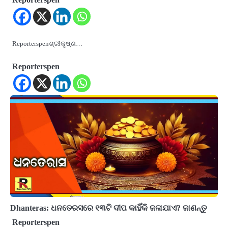
Reporterspenଶ୍ରୀକୃଷ୍ଣ…
Reporterspen
Dhanteras: ଧନତେରସରେ ୧୩ଟି ଦୀପ କାହିଁକି ଜଳାଯାଏ? ଜାଣନ୍ତୁ
Reporterspen