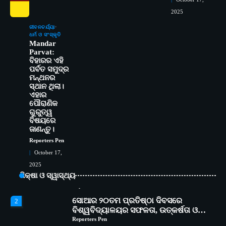
ବିଶ୍ୱବିଦ୍ୟାଳୟର ସଫଳତା, ଉତ୍କର୍ଷତା ଓ
2025
ଅଗ୍ରଗତିର ସ୍ମୃତିଚାରଣ
Reporters Pen
ରୋଗୀମାନେ ଡାକ୍ତରଙ୍କୁ ଭଗବାନ ସଦୃଶ
3
ଜୀବନଚର୍ଯ୍ୟା
ଧର୍ମ ଓ ସଂସ୍କୃତି
ମାନନ୍ତି: ସୋଆ ଉପସଭାପତି
Mandar
Reporters Pen
Parvat:
ସୋଆ ଏସ୍‌ଏଚ୍‌ଏମ୍ ପକ୍ଷରୁ ରଜ ପିଠା
ବିହାରର ଏହି
4
ପର୍ବତ ସମୁଦ୍ର
ପ୍ରତିଯୋଗିତା ଆୟୋଜିତ
ମନ୍ଥନର
Reporters Pen
ସ୍ଥାନ ଥିଲା।
5
ଏହାର
ଭାରତର ଦ୍ୱିତୀୟ ହସ୍ପିଟାଲ୍ ଭାବେ
ପୌରାଣିକ
ଆଇଏମ୍‌ଏସ୍ ଆଣ୍ଡ ସମ ହସ୍ପିଟାଲ୍‌ରେ
ଗୁରୁତ୍ୱ
ଅତ୍ୟାଧୁନିକ ଡିଜିସ୍କାନର ସ୍ଥାପନ
Reporters Pen
ବିଷୟରେ
ଜାଣନ୍ତୁ।
ସୋଆ ପକ୍ଷରୁ ରାୱେ କାର୍ଯ୍ୟକ୍ରମ ଅଧୀନରେ
1
Reporters Pen
୧୧ଟି ଗ୍ରାମରେ ୧୬ଟି କୃଷକ ପ୍ରଶିକ୍ଷଣ
October 17,
କାର୍ଯ୍ୟକ୍ରମ ଆୟୋଜିତ
Reporters Pen
2025
ସୋଆର ୨୦ତମ ପ୍ରତିଷ୍ଠା ଦିବସରେ
2
ଶିକ୍ଷା ଓ ସ୍ୱାସ୍ଥ୍ୟ
ବିଶ୍ୱବିଦ୍ୟାଳୟର ସଫଳତା, ଉତ୍କର୍ଷତା ଓ
ଅଗ୍ରଗତିର ସ୍ମୃତିଚାରଣ
Reporters Pen
ରୋଗୀମାନେ ଡାକ୍ତରଙ୍କୁ ଭଗବାନ ସଦୃଶ
3
ମାନନ୍ତି: ସୋଆ ଉପସଭାପତି
Reporters Pen