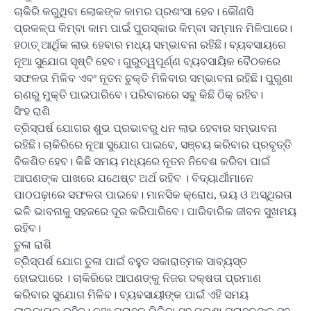
ଚାକିରି କରୁଥିବା ଲୋକଙ୍କ କାମର ପ୍ରଶଂସା ହେବ। କୌଣସି
ପ୍ରକଳ୍ପ କିମ୍ବା କାମ ପାଇଁ ପୁରସ୍କାର କିମ୍ବା ସମ୍ମାନ ମିଳିପାରେ।
ହଠାତ୍ ଆର୍ଥିକ ଲାଭ ହେବାର ମଧ୍ୟ ସମ୍ଭାବନା ରହିଛି। ବ୍ୟବସାୟରେ
ନୂଆ ସୁଯୋଗ ସୃଷ୍ଟି ହେବ। ଗୁରୁତ୍ୱପୂର୍ଣ୍ଣ ବ୍ୟବସାୟିକ ବୈଠକରେ
ସଫଳତା ମିଳିବ ଏବଂ ନୂତନ ଚୁକ୍ତି ମିଳିବାର ସମ୍ଭାବନା ରହିଛି। ପୁରୁଣା
ଋଣରୁ ମୁକ୍ତି ପାଇପାରିବେ। ପରିବାରରେ ସବୁ କିଛି ଠିକ୍ ରହିବ।
ସିଂହ ରାଶି
ତ୍ରିସ୍ପର୍ଷ ଯୋଗର ଶୁଭ ପ୍ରଭାବରୁ ଧନ ଲାଭ ହେବାର ସମ୍ଭାବନା
ରହିଛି। ଚାକିରିରେ ନୂଆ ସୁଯୋଗ ପାଇବେ, ସଞ୍ଚୟ କରିବାର ପ୍ରବୃତ୍ତି
ବିକଶିତ ହେବ। କିଛି ସମୟ ମଧ୍ୟରେ ନୂତନ ନିବେଶ କରିବା ପାଇଁ
ଆପଣଙ୍କ ପାଖରେ ଯଥେଷ୍ଟ ଅର୍ଥ ରହିବ । ବିଦ୍ୟାର୍ଥୀମାନେ
ପାଠପଢ଼ାରେ ସଫଳତା ପାଇବେ। ମାନସିକ କ୍ରୋଧ, ଭୟ ଓ ଅସ୍ଥିରତା
ଭଳି ଭାବନାକୁ ସହଜରେ ଦୂର କରିପାରିବେ। ପାରିବାରିକ ଜୀବନ ସୁଖମୟ
ରହିବ।
ତୁଳା ରାଶି
ତ୍ରିସ୍ପର୍ଶ ଯୋଗ ତୁଳା ପାଇଁ ବହୁତ ସକାରାତ୍ମକ ସାବ୍ୟସ୍ତ
ହୋଇପାରେ । ଚାକିରିରେ ଆପଣଙ୍କୁ ନିଜର ଦକ୍ଷତା ପ୍ରମାଣ
କରିବାର ସୁଯୋଗ ମିଳିବ। ବ୍ୟବସାୟୀଙ୍କ ପାଇଁ ଏହି ସମୟ