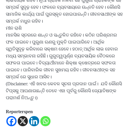
ଲାଭଦାୟକ ରହିବ। ନୂଆ ଗ୍ରାହକ ମିଳିବା ସହ ପୁରୁଣା ଗ୍ରାହକଙ୍କ ସହ
ସମ୍ପର୍କ ସୁଦୃଢ଼ ହେବ। ଫଳରେ ବ୍ୟବସାୟରେ ଉନ୍ନତି ହେବ। କୌଣସି
ସାମାଜିକ କାର୍ଯ୍ୟ ପାଇଁ ପୁରସ୍କୃତ ହୋଇପାରନ୍ତି। ଜୀବନସାଥୀଙ୍କ ସହ
ସମ୍ପର୍କ ମଧୁର ରହିବ।
ମୀନ ରାଶି
ମାନସିକ ସ୍ତରରେ ଶାନ୍ତ ଓ ସନ୍ତୁଳିତ ରହିବେ। କଠିନ ପରିଶ୍ରମର
ଫଳ ପାଇବେ। ପୁରୁଣା ଋଣରୁ ମୁକ୍ତି ପାଇପାରିବେ। ଆର୍ଥିକ
ସ୍ଥିତିସୁଦୃଢ଼ କରିବାରେ ସକ୍ଷମ ହେବେ। ହଠାତ୍ ଆର୍ଥିକ ଲାଭ ହେବାର
ମଧ୍ୟ ସମ୍ଭାବନା ରହିଛି। ଗୁରୁତ୍ୱପୂର୍ଣ୍ଣ ବ୍ୟବସାୟିକ ବୈଠକରେ
ସଫଳତା ପାଇବେ। ବିଦ୍ୟାର୍ଥୀମାନେ ଶିକ୍ଷା କ୍ଷେତ୍ରରେ ସଫଳତା
ପାଇବେ। ପାରିବାରିକ ଜୀବନ ସୁଖମୟ ରହିବ। ଜୀବନସାଥୀଙ୍କ ସହ
ସମ୍ପର୍କ ରେ ସୁଧାର ଆସିବ।
(Disclaimer: ଏହି ଖବର କେବଳ ସୂଚନା ପ୍ରଦାନ ପାଇଁ। ଯଦି କୌଣସି
ଟିପ୍ସକୁ ଆପଣାଉଛନ୍ତି ତେବେ ଏହା ପୂର୍ବରୁ କୌଣସି ଜ୍ୟୋତିଷଙ୍କ
ପରାମର୍ଶ ନିଅନ୍ତୁ।)
Reporterspen