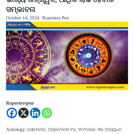
ସମ୍ଭାବନା
October 14, 2024
Reporters Pen
Reporterspen
Astrology: ସୋମବାର, ଅକ୍ଟୋବର ୧୪, ୨୦୨୪ରେ ଏକ ଅତ୍ୟନ୍ତ