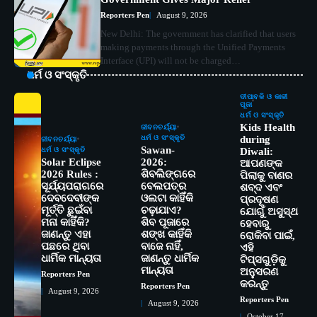
Reporters Pen
August 9, 2026
New Delhi: The government has clarified that users
making payments through the Unified Payments
Interface (UPI) will not be charged…
ଧର୍ମ ଓ ସଂସ୍କୃତି
ଦୀପାବଳି ଓ କାଳୀ
ପୂଜା
ଧର୍ମ ଓ ସଂସ୍କୃତି
Kids Health
ଜୀବନଚର୍ଯ୍ୟା
ଧର୍ମ ଓ ସଂସ୍କୃତି
during
ଜୀବନଚର୍ଯ୍ୟା
Sawan-
ଧର୍ମ ଓ ସଂସ୍କୃତି
Diwali:
Solar Eclipse
2026:
ଆପଣଙ୍କ
2026 Rules :
ଶିବଲିଙ୍ଗରେ
ପିଲାକୁ ବାଣର
ସୂର୍ଯ୍ୟପରାଗରେ
ବେଲପତ୍ର
ଶବ୍ଦ ଏବଂ
ଦେବଦେବୀଙ୍କ
ଓଲଟା କାହିଁକି
ପ୍ରଦୂଷଣ
ମୂର୍ତ୍ତି ଛୁଇଁବା
ଚଢ଼ାଯାଏ?
ଯୋଗୁଁ ଅସୁସ୍ଥ
ମନା କାହିଁକି?
ଶିବ ପୂଜାରେ
ହେବାରୁ
ଜାଣନ୍ତୁ ଏହା
ଶଙ୍ଖ କାହିଁକି
ରୋକିବା ପାଇଁ,
ପଛରେ ଥିବା
ବାଜେ ନାହିଁ,
ଏହି
ଧାର୍ମିକ ମାନ୍ୟତା
ଜାଣନ୍ତୁ ଧାର୍ମିକ
ଟିପ୍ସଗୁଡ଼ିକୁ
ମାନ୍ୟତା
ଅନୁସରଣ
Reporters Pen
କରନ୍ତୁ
Reporters Pen
August 9, 2026
Reporters Pen
August 9, 2026
ସୋଆର ୨୦ତମ ପ୍ରତିଷ୍ଠା ଦିବସରେ
2
October 17,