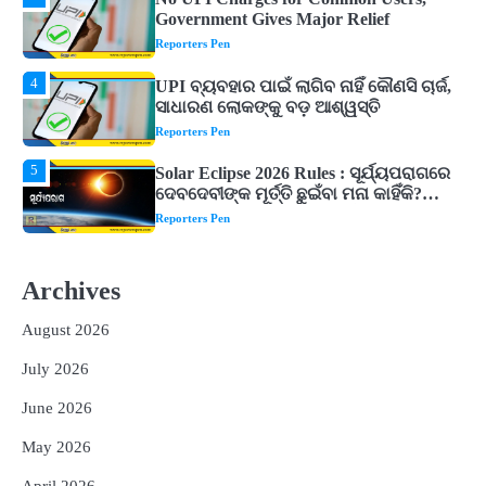
ସାଧାରଣ ଲୋକଙ୍କୁ ବଡ଼ ଆଶ୍ୱସ୍ତି
Reporters Pen
5
Solar Eclipse 2026 Rules : ସୂର୍ଯ୍ୟପରାଗରେ
ଦେବଦେବୀଙ୍କ ମୂର୍ତ୍ତି ଛୁଇଁବା ମନା କାହିଁକି?
ଜାଣନ୍ତୁ ଏହା ପଛରେ ଥିବା ଧାର୍ମିକ ମାନ୍ୟତା
Reporters Pen
1
Dreaming of Gold, Peacock or Temple?
Know What These 5 Auspicious Dreams
Are Believed to Mean
Reporters Pen
2
Odisha Attracts Investment Proposals
Worth ₹66,392 Crore, Over 54,000 Jobs
Archives
Expected
Reporters Pen
August 2026
3
No UPI Charges for Common Users,
Government Gives Major Relief
July 2026
Reporters Pen
June 2026
4
UPI ବ୍ୟବହାର ପାଇଁ ଲାଗିବ ନାହିଁ କୌଣସି ଚାର୍ଜ,
May 2026
ସାଧାରଣ ଲୋକଙ୍କୁ ବଡ଼ ଆଶ୍ୱସ୍ତି
Reporters Pen
April 2026