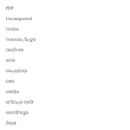
PDF
Uncategorized
ଅପରାଧ
ଅପରେସନ୍ ସିନ୍ଦୁର
ଆଇପିଏଲ
କଟକ
କେନ୍ଦ୍ରାପଡ଼ା
ଖେଳ
ଖୋର୍ଦ୍ଧା
ଚାଂପିଅନ୍ସ ଟ୍ରଫି
ଜଗତସିଂହପୁର
ଜିଲ୍ଲା