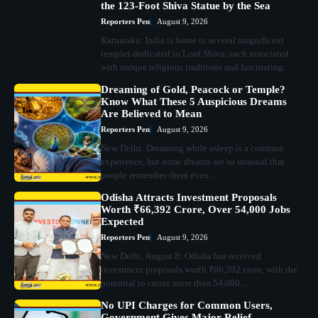
the 123-Foot Shiva Statue by the Sea
Reporters Pen
August 9, 2026
Karnataka: India is home to several magnificent
temples dedicated to Lord Shiva, each associated
with unique religious traditions and fascinating…
Dreaming of Gold, Peacock or Temple?
Know What These 5 Auspicious Dreams
Are Believed to Mean
Reporters Pen
August 9, 2026
New Delhi: Dreaming while asleep is a common
experience, but some dreams are so unusual that
people remember them even…
Odisha Attracts Investment Proposals
Worth ₹66,392 Crore, Over 54,000 Jobs
Expected
Reporters Pen
August 9, 2026
New Delhi, August 8: Odisha has received
investment proposals worth ₹66,392 crore, with the
potential to create more than 54,000…
No UPI Charges for Common Users,
Government Gives Major Relief