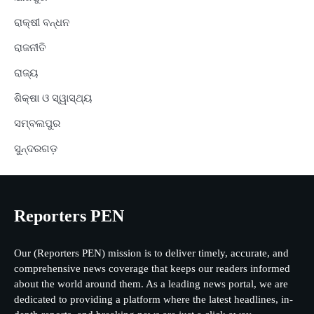
ରାକ୍ଷୀ ବନ୍ଧନ
ରାଜନୀତି
ରାଜ୍ୟ
ଶିକ୍ଷା ଓ ସ୍ୱାସ୍ଥ୍ୟ
ସମ୍ବଲପୁର
ସୁନ୍ଦରଗଡ଼
Reporters PEN
Our (Reporters PEN) mission is to deliver timely, accurate, and
comprehensive news coverage that keeps our readers informed
about the world around them. As a leading news portal, we are
dedicated to providing a platform where the latest headlines, in-