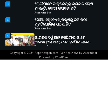
ସୋଆ ଏସ୍‌ଏଚ୍‌ଏମ୍ ପକ୍ଷରୁ ରଜ ପିଠା
4
ପ୍ରତିଯୋଗିତା ଆୟୋଜିତ
Reporters Pen
5
ଭାରତର ଦ୍ୱିତୀୟ ହସ୍ପିଟାଲ୍ ଭାବେ
ଆଇଏମ୍‌ଏସ୍ ଆଣ୍ଡ ସମ ହସ୍ପିଟାଲ୍‌ରେ
ଅତ୍ୟାଧୁନିକ ଡିଜିସ୍କାନର ସ୍ଥାପନ
Reporters Pen
ସୋଆ ପକ୍ଷରୁ ରାୱେ କାର୍ଯ୍ୟକ୍ରମ ଅଧୀନରେ
1
୧୧ଟି ଗ୍ରାମରେ ୧୬ଟି କୃଷକ ପ୍ରଶିକ୍ଷଣ
କାର୍ଯ୍ୟକ୍ରମ ଆୟୋଜିତ
Reporters Pen
Copyright © 2024 Reporterspen.com | Verified News by
Ascendoor
|
ସୋଆର ୨୦ତମ ପ୍ରତିଷ୍ଠା ଦିବସରେ
2
Powered by
WordPress
.
ବିଶ୍ୱବିଦ୍ୟାଳୟର ସଫଳତା, ଉତ୍କର୍ଷତା ଓ
ଅଗ୍ରଗତିର ସ୍ମୃତିଚାରଣ
Reporters Pen
ରୋଗୀମାନେ ଡାକ୍ତରଙ୍କୁ ଭଗବାନ ସଦୃଶ
3
ମାନନ୍ତି: ସୋଆ ଉପସଭାପତି
Reporters Pen
ସୋଆ ଏସ୍‌ଏଚ୍‌ଏମ୍ ପକ୍ଷରୁ ରଜ ପିଠା
4
ପ୍ରତିଯୋଗିତା ଆୟୋଜିତ
Reporters Pen
5
ଭାରତର ଦ୍ୱିତୀୟ ହସ୍ପିଟାଲ୍ ଭାବେ