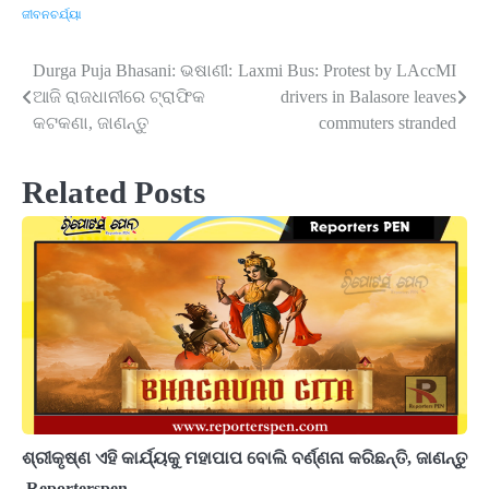
ଜୀବନଚର୍ଯ୍ୟା
Durga Puja Bhasani: ଭଷାଣୀ:
Laxmi Bus: Protest by LAccMI
Post
ଆଜି ରାଜଧାନୀରେ ଟ୍ରାଫିକ
drivers in Balasore leaves
navigation
କଟକଣା, ଜାଣନ୍ତୁ
commuters stranded
Related Posts
ଶ୍ରୀକୃଷ୍ଣ ଏହି କାର୍ଯ୍ୟକୁ ମହାପାପ ବୋଲି ବର୍ଣ୍ଣନା କରିଛନ୍ତି, ଜାଣନ୍ତୁ
Reporterspen