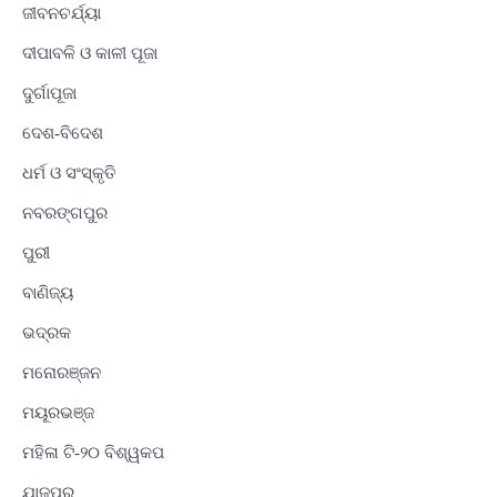
ଜୀବନଚର୍ଯ୍ୟା
ଦୀପାବଳି ଓ କାଳୀ ପୂଜା
ଦୁର୍ଗାପୂଜା
ଦେଶ-ବିଦେଶ
ଧର୍ମ ଓ ସଂସ୍କୃତି
ନବରଙ୍ଗପୁର
ପୁରୀ
ବାଣିଜ୍ୟ
ଭଦ୍ରକ
ମନୋରଞ୍ଜନ
ମୟୂରଭଞ୍ଜ
ମହିଳା ଟି-୨୦ ବିଶ୍ୱକପ
ଯାଜପୁର