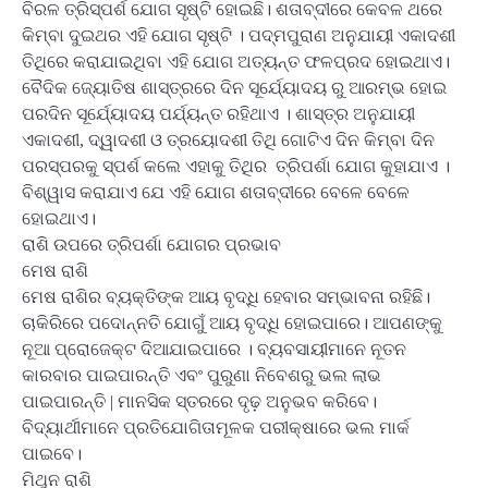
ବିରଳ ତ୍ରିସ୍ପର୍ଶ ଯୋଗ ସୃଷ୍ଟି ହୋଇଛି। ଶତାବ୍ଦୀରେ କେବଳ ଥରେ
କିମ୍ବା ଦୁଇଥର ଏହି ଯୋଗ ସୃଷ୍ଟି । ପଦ୍ମପୁରାଣ ଅନୁଯାୟୀ ଏକାଦଶୀ
ତିଥିରେ କରାଯାଇଥିବା ଏହି ଯୋଗ ଅତ୍ୟନ୍ତ ଫଳପ୍ରଦ ହୋଇଥାଏ।
ବୈଦିକ ଜ୍ୟୋତିଷ ଶାସ୍ତ୍ରରେ ଦିନ ସୂର୍ଯ୍ୟୋଦୟ ରୁ ଆରମ୍ଭ ହୋଇ
ପରଦିନ ସୂର୍ଯ୍ୟୋଦୟ ପର୍ଯ୍ୟନ୍ତ ରହିଥାଏ । ଶାସ୍ତ୍ର ଅନୁଯାୟୀ
ଏକାଦଶୀ, ଦ୍ୱାଦଶୀ ଓ ତ୍ରୟୋଦଶୀ ତିଥି ଗୋଟିଏ ଦିନ କିମ୍ବା ଦିନ
ପରସ୍ପରକୁ ସ୍ପର୍ଶ କଲେ ଏହାକୁ ତିଥିର ତ୍ରିପର୍ଶା ଯୋଗ କୁହାଯାଏ ।
ବିଶ୍ୱାସ କରାଯାଏ ଯେ ଏହି ଯୋଗ ଶତାବ୍ଦୀରେ ବେଳେ ବେଳେ
ହୋଇଥାଏ।
ରାଶି ଉପରେ ତ୍ରିପର୍ଶା ଯୋଗର ପ୍ରଭାବ
ମେଷ ରାଶି
ମେଷ ରାଶିର ବ୍ୟକ୍ତିଙ୍କ ଆୟ ବୃଦ୍ଧି ହେବାର ସମ୍ଭାବନା ରହିଛି।
ଚାକିରିରେ ପଦୋନ୍ନତି ଯୋଗୁଁ ଆୟ ବୃଦ୍ଧି ହୋଇପାରେ। ଆପଣଙ୍କୁ
ନୂଆ ପ୍ରୋଜେକ୍ଟ ଦିଆଯାଇପାରେ । ବ୍ୟବସାୟୀମାନେ ନୂତନ
କାରବାର ପାଇପାରନ୍ତି ଏବଂ ପୁରୁଣା ନିବେଶରୁ ଭଲ ଲାଭ
ପାଇପାରନ୍ତି | ମାନସିକ ସ୍ତରରେ ଦୃଢ଼ ଅନୁଭବ କରିବେ।
ବିଦ୍ୟାର୍ଥୀମାନେ ପ୍ରତିଯୋଗିତାମୂଳକ ପରୀକ୍ଷାରେ ଭଲ ମାର୍କ
ପାଇବେ।
ମିଥୁନ ରାଶି