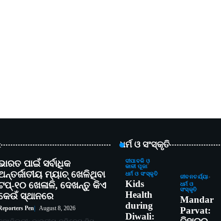
t
ଧର୍ମ ଓ ସଂସ୍କୃତି
ଭାରତ ପାଇଁ ସର୍ବାଧିକ
ଦୀପାବଳି ଓ
କାଳୀ ପୂଜା
ଅନ୍ତର୍ଜାତୀୟ ମ୍ୟାଚ୍ ଖେଳିଥିବା
ଧର୍ମ ଓ ସଂସ୍କୃତି
ଜୀବନଚର୍ଯ୍ୟା
Kids
ଟପ୍-୧୦ ଖେଳାଳି, ଦେଖନ୍ତୁ କିଏ
ଧର୍ମ ଓ
ସଂସ୍କୃତି
Health
କେଉଁ ସ୍ଥାନରେ
Mandar
during
Reporters Pen
August 8, 2026
Parvat:
Diwali: