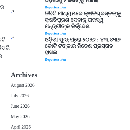
ଓଡ଼ିଶାରୁ ୨ ଜଣଙ୍କୁ ମିଳିଲା
ନର
Reporters Pen
4
ଡିବିଟି ମାଧ୍ୟମରେ କ୍ଷତିଗ୍ରସ୍ତଙ୍କୁ
କ୍ଷତିପୂରଣ ଦେବାକୁ ରାଜସ୍ୱ
ମନ୍ତ୍ରୀଙ୍କ ନିର୍ଦ୍ଦେଶ
Reporters Pen
5
୪ଟି
ଓଡ଼ିଶା ଫୁଡ୍ ପ୍ରୋ ୨୦୨୬ : ୪୩,୪୩୭
କୋଟି ଟଙ୍କାର ନିବେଶ ପ୍ରସ୍ତାବ
ହିପରି
ହାସଲ
େ
Reporters Pen
Archives
August 2026
July 2026
June 2026
May 2026
April 2026