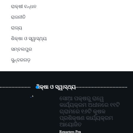
ରାକ୍ଷୀ ବନ୍ଧନ
ରାଜନୀତି
ରାଜ୍ୟ
ଶିକ୍ଷା ଓ ସ୍ୱାସ୍ଥ୍ୟ
ସମ୍ବଲପୁର
ସୁନ୍ଦରଗଡ଼
ଶିକ୍ଷା ଓ ସ୍ୱାସ୍ଥ୍ୟ
1
ସୋଆ ପକ୍ଷରୁ ରାୱେ
କାର୍ଯ୍ୟକ୍ରମ ଅଧୀନରେ ୧୧ଟି
ଗ୍ରାମରେ ୧୬ଟି କୃଷକ
ପ୍ରଶିକ୍ଷଣ କାର୍ଯ୍ୟକ୍ରମ
ଆୟୋଜିତ
Reporters Pen