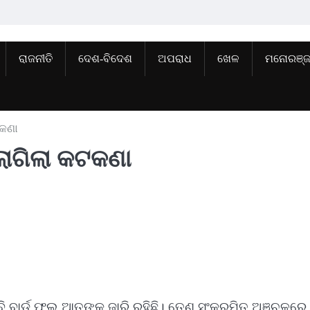
ରାଜନୀତି
ଦେଶ-ବିଦେଶ
ଅପରାଧ
ଖେଳ
ମନୋରଞ୍
ଟକଣା
 ଲାଗିଲା କଟକଣା
ି ବାର୍ଡ ଫ୍ଲୁ ଆତଙ୍କ ଜାରି ରହିଛି। ତେଣୁ ସଂକ୍ରମିତ ଅଞ୍ଚଳରେ