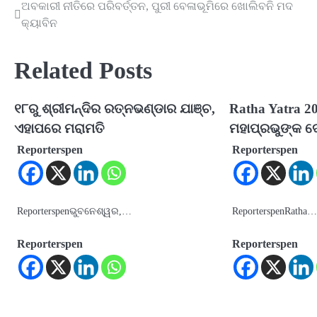
ଅବକାରୀ ନୀତିରେ ପରିବର୍ତ୍ତନ, ପୁରୀ ବେଳାଭୂମିରେ ଖୋଲିବନି ମଦ
Post
କ୍ୟାବିନ
navigation
Related Posts
୧୮ରୁ ଶ୍ରୀମନ୍ଦିର ରତ୍ନଭଣ୍ଡାର ଯାଞ୍ଚ,
Ratha Yatra 20
ଏହାପରେ ମରାମତି
ମହାପ୍ରଭୁଙ୍କ ଦେବ
Reporterspen
Reporterspen
Reporterspenଭୁବନେଶ୍ୱର,…
ReporterspenRatha
Reporterspen
Reporterspen