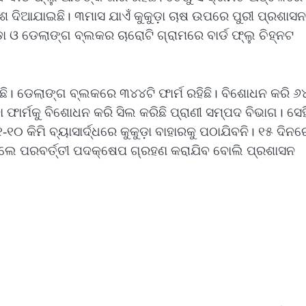
୍ଦେଶ ଦିଆଯାଇଛି। ୩ମାସ ଯାଏଁ କୁକୁଡ଼ା ଚାଷ ଉପରେ ପୁରୀ ପ୍ରଶାସ
ଡା ଓ ଡେଲାଙ୍ଗ ବ୍ଲକର ଚାରୋଟି ଗ୍ରାମରେ ବାର୍ଡ ଫ୍ଲୁ ଚିହ୍ନଟ
ହୋଇଛି। ଡେଲାଙ୍ଗ ବ୍ଲକରେ ୩୪୪ଟି ଫାର୍ମ ରହିଛି। ବିଶୋଧନ କରି ୬
଼ା ଫାର୍ମକୁ ବିଶୋଧନ କରି ସିଲ କରିଛି ପ୍ରାଣୀ ସମ୍ପଦ ବିଭାଗ। ସେ
-୧୦ କିମି ବ୍ୟାସାର୍ଦ୍ଧରେ କୁକୁଡ଼ା ବାହାରକୁ ପଠାଯିବନି। ୧୫ ଦିନର
ଆସିଲେ ପରବର୍ତ୍ତୀ ପଦକ୍ଷେପ ଗ୍ରହଣ କରାଯିବ ବୋଲି ପ୍ରଶାସନ