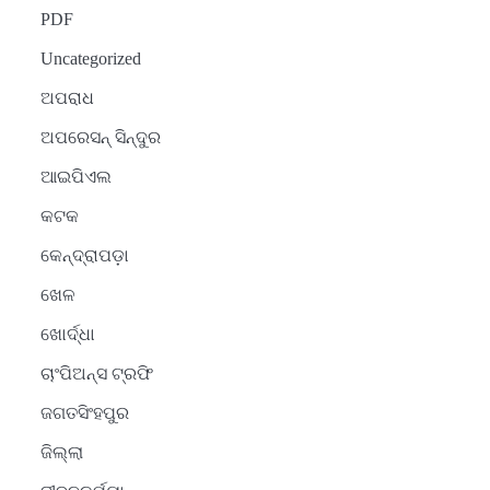
PDF
Uncategorized
ଅପରାଧ
ଅପରେସନ୍ ସିନ୍ଦୁର
ଆଇପିଏଲ
କଟକ
କେନ୍ଦ୍ରାପଡ଼ା
ଖେଳ
ଖୋର୍ଦ୍ଧା
ଚାଂପିଅନ୍ସ ଟ୍ରଫି
ଜଗତସିଂହପୁର
ଜିଲ୍ଲା