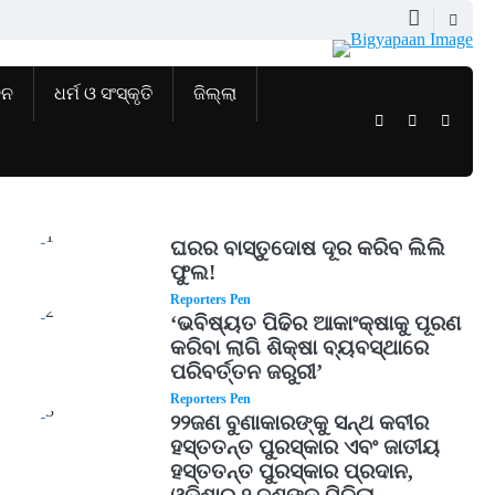
ଜନ
ଧର୍ମ ଓ ସଂସ୍କୃତି
ଜିଲ୍ଲା
Twitter
Facebook
Instag
1
ଘରର ବାସ୍ତୁଦୋଷ ଦୂର କରିବ ଲିଲି
ଫୁଲ!
Reporters Pen
2
‘ଭବିଷ୍ୟତ ପିଢିର ଆକାଂକ୍ଷାକୁ ପୂରଣ
କରିବା ଲାଗି ଶିକ୍ଷା ବ୍ୟବସ୍ଥାରେ
ପରିବର୍ତ୍ତନ ଜରୁରୀ’
Reporters Pen
3
୨୨ଜଣ ବୁଣାକାରଙ୍କୁ ସନ୍ଥ କବୀର
ହସ୍ତତନ୍ତ ପୁରସ୍କାର ଏବଂ ଜାତୀୟ
ହସ୍ତତନ୍ତ ପୁରସ୍କାର ପ୍ରଦାନ,