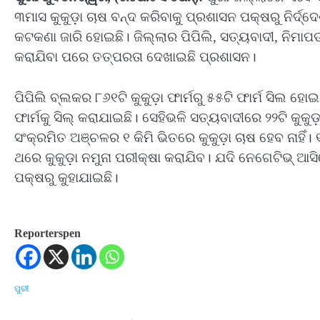
୩ମାସ କୁକୁଡ଼ା ଚାଷ ବନ୍ଦ କରିବାକୁ ପ୍ରଶାସନ ପକ୍ଷରୁ ନିର୍ଦ
କଟକଣା ଜାରି ହୋଇଛି। ଜିଲ୍ଲାର ପିପିଲି, ସତ୍ୟବାଦୀ, ନିମାପ
କରାଯିବା ପରେ ତତ୍ପରତା ଦେଖାଇଛି ପ୍ରଶାସନ।
ପିପିଲି ବ୍ଲକର ୮୬୧ଟି କୁକୁଡ଼ା ଫାର୍ମରୁ ୫୫ଟି ଫାର୍ମ ସିଲ 
ଫାର୍ମକୁ ସିଲ୍ କରାଯାଇଛି। ସେହିଭଳି ସତ୍ୟବାଦୀରେ ୨୨ଟି କୁକୁଡ
ସଂକ୍ରମିତ ଅଞ୍ଚଳର ୧ କିମି ଭିତରେ କୁକୁଡ଼ା ଚାଷ ହେବ ନାହିଁ। ୧
ଥରେ କୁକୁଡ଼ା ନମୁନା ପରୀକ୍ଷା କରାଯିବ। ଯଦି ନେଗେଟିଭ୍ 
ପକ୍ଷରୁ କୁହାଯାଇଛି।
Reporterspen
ପୁରୀ