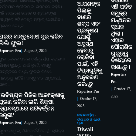
ବିହାରର
ନୂଆଦିଲ୍ଲୀ: ଭାରତୀୟ କ୍ରିକେଟ୍ ଟିମ୍
ଆପଣଙ୍କ
ଏହି ପର୍ବତ
ବର୍ତ୍ତମାନ ଶ୍ରୀଲଙ୍କା ଗସ୍ତରେ ରହିଛି।
ପିଲାକୁ
ସମୁଦ୍ର
ଏହି ଗସ୍ତରେ ଭାରତ ଓ ଶ୍ରୀଲଙ୍କା
ବାଣର
ମଧ୍ୟରେ ୨ଟି ଟେଷ୍ଟ ମ୍ୟାଚ୍ ଖେଳାଯିବ।
ମନ୍ଥନର
ଶବ୍ଦ ଏବଂ
ପ୍ରଥମ ଟେଷ୍ଟ…
ସ୍ଥାନ
ପ୍ରଦୂଷଣ
ଥିଲା।
ଘରର ବାସ୍ତୁଦୋଷ ଦୂର କରିବ
ଯୋଗୁଁ
ଏହାର
ଲିଲି ଫୁଲ!
ଅସୁସ୍ଥ
ପୌରାଣିକ
ହେବାରୁ
Reporters Pen
August 8, 2026
ଗୁରୁତ୍ୱ
ରୋକିବା
ଫୁଲ କେବଳ ଘରର ସୌନ୍ଦର୍ଯ୍ୟ ବଢ଼ାଇବା
ବିଷୟରେ
ପାଇଁ, ଏହି
କିମ୍ବା ସୁଗନ୍ଧ ପାଇଁ ନୁହେଁ, ବାସ୍ତୁ
ଜାଣନ୍ତୁ।
ଟିପ୍ସଗୁଡ଼ିକୁ
ଶାସ୍ତ୍ରରେ ମଧ୍ୟ ଫୁଲର ବିଶେଷ
Reporters
ଅନୁସରଣ
ମହତ୍ତ୍ୱ ରହିଛି। ବାସ୍ତୁ ମତ ଅନୁଯାୟୀ,
Pen
କରନ୍ତୁ
ଘରେ…
October 17,
Reporters Pen
‘ଭବିଷ୍ୟତ ପିଢିର ଆକାଂକ୍ଷାକୁ
2025
October 17,
ପୂରଣ କରିବା ଲାଗି ଶିକ୍ଷା
2025
ବ୍ୟବସ୍ଥାରେ ପରିବର୍ତ୍ତନ
ଜରୁରୀ’
ଜୀବନଚର୍ଯ୍ୟା
ଦୀପାବଳି ଓ କାଳୀ
Reporters Pen
August 7, 2026
ପୂଜା
Diwali
ଭୁବନେଶ୍ୱର, (ରିପୋର୍ଟର୍ସ ପେନ୍‌): ବ୍ରିକ୍ସ
2025: