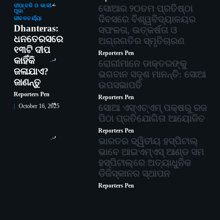
2
ଦୀପାବଳି ଓ କାଳୀ
ସୋଆର ୨୦ତମ ପ୍ରତିଷ୍ଠା
ପୂଜା
ଦିବସରେ ବିଶ୍ୱବିଦ୍ୟାଳୟର
ଜୀବନଚର୍ଯ୍ୟା
Dhanteras:
ସଫଳତା, ଉତ୍କର୍ଷତା ଓ
ଧନତେରସରେ
ଅଗ୍ରଗତିର ସ୍ମୃତିଚାରଣ
୧୩ଟି ଦୀପ
Reporters Pen
3
କାହିଁକି
ରୋଗୀମାନେ ଡାକ୍ତରଙ୍କୁ
ଜଳାଯାଏ?
ଭଗବାନ ସଦୃଶ ମାନନ୍ତି: ସୋଆ
ଜାଣନ୍ତୁ
ଉପସଭାପତି
Reporters Pen
Reporters Pen
4
ସୋଆ ଏସ୍‌ଏଚ୍‌ଏମ୍ ପକ୍ଷରୁ ରଜ
October 16, 2025
ପିଠା ପ୍ରତିଯୋଗିତା ଆୟୋଜିତ
Reporters Pen
5
ଭାରତର ଦ୍ୱିତୀୟ ହସ୍ପିଟାଲ୍
ଭାବେ ଆଇଏମ୍‌ଏସ୍ ଆଣ୍ଡ ସମ
ହସ୍ପିଟାଲ୍‌ରେ ଅତ୍ୟାଧୁନିକ
ଡିଜିସ୍କାନର ସ୍ଥାପନ
Reporters Pen