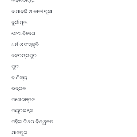
ଜୀବନଚର୍ଯ୍ୟା
ଦୀପାବଳି ଓ କାଳୀ ପୂଜା
ଦୁର୍ଗାପୂଜା
ଦେଶ-ବିଦେଶ
ଧର୍ମ ଓ ସଂସ୍କୃତି
ନବରଙ୍ଗପୁର
ପୁରୀ
ବାଣିଜ୍ୟ
ଭଦ୍ରକ
ମନୋରଞ୍ଜନ
ମୟୂରଭଞ୍ଜ
ମହିଳା ଟି-୨୦ ବିଶ୍ୱକପ
ଯାଜପୁର