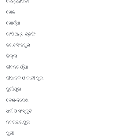
କେନ୍ଦ୍ରାପଡ଼ା
ଖେଳ
ଖୋର୍ଦ୍ଧା
ଚାଂପିଅନ୍ସ ଟ୍ରଫି
ଜଗତସିଂହପୁର
ଜିଲ୍ଲା
ଜୀବନଚର୍ଯ୍ୟା
ଦୀପାବଳି ଓ କାଳୀ ପୂଜା
ଦୁର୍ଗାପୂଜା
ଦେଶ-ବିଦେଶ
ଧର୍ମ ଓ ସଂସ୍କୃତି
ନବରଙ୍ଗପୁର
ପୁରୀ