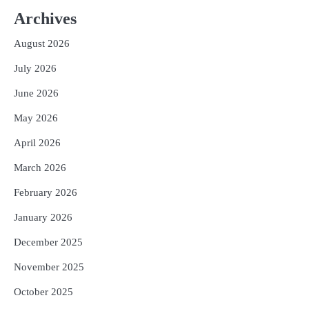
ଲାଗି ଶିକ୍ଷା ବ୍ୟବସ୍ଥାରେ ପରିବର୍ତ୍ତନ ଜରୁରୀ’
Archives
Reporters Pen
August 2026
3
୨୨ଜଣ ବୁଣାକାରଙ୍କୁ ସନ୍ଥ କବୀର ହସ୍ତତନ୍ତ
ପୁରସ୍କାର ଏବଂ ଜାତୀୟ ହସ୍ତତନ୍ତ ପୁରସ୍କାର
July 2026
ପ୍ରଦାନ, ଓଡ଼ିଶାରୁ ୨ ଜଣଙ୍କୁ ମିଳିଲା
Reporters Pen
June 2026
4
ଡିବିଟି ମାଧ୍ୟମରେ କ୍ଷତିଗ୍ରସ୍ତଙ୍କୁ
May 2026
କ୍ଷତିପୂରଣ ଦେବାକୁ ରାଜସ୍ୱ ମନ୍ତ୍ରୀଙ୍କ
ନିର୍ଦ୍ଦେଶ
Reporters Pen
April 2026
5
ଓଡ଼ିଶା ଫୁଡ୍ ପ୍ରୋ ୨୦୨୬ : ୪୩,୪୩୭ କୋଟି
March 2026
ଟଙ୍କାର ନିବେଶ ପ୍ରସ୍ତାବ ହାସଲ
February 2026
Reporters Pen
January 2026
December 2025
November 2025
October 2025