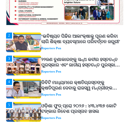
2
‘ଭବିଷ୍ୟତ ପିଢିର ଆକାଂକ୍ଷାକୁ ପୂରଣ କରିବା
ଲାଗି ଶିକ୍ଷା ବ୍ୟବସ୍ଥାରେ ପରିବର୍ତ୍ତନ ଜରୁରୀ’
Reporters Pen
3
୨୨ଜଣ ବୁଣାକାରଙ୍କୁ ସନ୍ଥ କବୀର ହସ୍ତତନ୍ତ
ପୁରସ୍କାର ଏବଂ ଜାତୀୟ ହସ୍ତତନ୍ତ ପୁରସ୍କାର
ପ୍ରଦାନ, ଓଡ଼ିଶାରୁ ୨ ଜଣଙ୍କୁ ମିଳିଲା
Reporters Pen
4
ଡିବିଟି ମାଧ୍ୟମରେ କ୍ଷତିଗ୍ରସ୍ତଙ୍କୁ
କ୍ଷତିପୂରଣ ଦେବାକୁ ରାଜସ୍ୱ ମନ୍ତ୍ରୀଙ୍କ
ନିର୍ଦ୍ଦେଶ
Reporters Pen
5
ଓଡ଼ିଶା ଫୁଡ୍ ପ୍ରୋ ୨୦୨୬ : ୪୩,୪୩୭ କୋଟି
ଟଙ୍କାର ନିବେଶ ପ୍ରସ୍ତାବ ହାସଲ
Reporters Pen
1
ଘରର ବାସ୍ତୁଦୋଷ ଦୂର କରିବ ଲିଲି ଫୁଲ!
Reporters Pen
2
‘ଭବିଷ୍ୟତ ପିଢିର ଆକାଂକ୍ଷାକୁ ପୂରଣ କରିବା