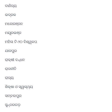
ବାଣିଜ୍ୟ
ଭଦ୍ରକ
ମନୋରଞ୍ଜନ
ମୟୂରଭଞ୍ଜ
ମହିଳା ଟି-୨୦ ବିଶ୍ୱକପ
ଯାଜପୁର
ରାକ୍ଷୀ ବନ୍ଧନ
ରାଜନୀତି
ରାଜ୍ୟ
ଶିକ୍ଷା ଓ ସ୍ୱାସ୍ଥ୍ୟ
ସମ୍ବଲପୁର
ସୁନ୍ଦରଗଡ଼