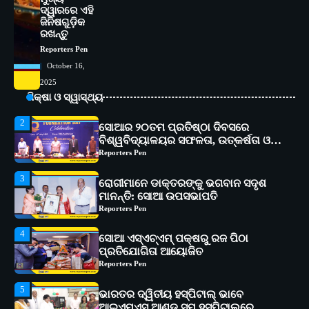
ଦ୍ୱାରରେ ଏହି
1
ସୋଆ ପକ୍ଷରୁ ରାୱେ କାର୍ଯ୍ୟକ୍ରମ ଅଧୀନରେ
ଜିନିଷଗୁଡ଼ିକ
୧୧ଟି ଗ୍ରାମରେ ୧୬ଟି କୃଷକ ପ୍ରଶିକ୍ଷଣ
ରଖନ୍ତୁ
କାର୍ଯ୍ୟକ୍ରମ ଆୟୋଜିତ
Reporters Pen
Reporters Pen
October 16,
2
ସୋଆର ୨୦ତମ ପ୍ରତିଷ୍ଠା ଦିବସରେ
2025
ବିଶ୍ୱବିଦ୍ୟାଳୟର ସଫଳତା, ଉତ୍କର୍ଷତା ଓ
ଅଗ୍ରଗତିର ସ୍ମୃତିଚାରଣ
ଶିକ୍ଷା ଓ ସ୍ୱାସ୍ଥ୍ୟ
Reporters Pen
3
ରୋଗୀମାନେ ଡାକ୍ତରଙ୍କୁ ଭଗବାନ ସଦୃଶ
ମାନନ୍ତି: ସୋଆ ଉପସଭାପତି
Reporters Pen
4
ସୋଆ ଏସ୍‌ଏଚ୍‌ଏମ୍ ପକ୍ଷରୁ ରଜ ପିଠା
ପ୍ରତିଯୋଗିତା ଆୟୋଜିତ
Reporters Pen
5
ଭାରତର ଦ୍ୱିତୀୟ ହସ୍ପିଟାଲ୍ ଭାବେ
ଆଇଏମ୍‌ଏସ୍ ଆଣ୍ଡ ସମ ହସ୍ପିଟାଲ୍‌ରେ
ଅତ୍ୟାଧୁନିକ ଡିଜିସ୍କାନର ସ୍ଥାପନ
Reporters Pen
1
ସୋଆ ପକ୍ଷରୁ ରାୱେ କାର୍ଯ୍ୟକ୍ରମ ଅଧୀନରେ
୧୧ଟି ଗ୍ରାମରେ ୧୬ଟି କୃଷକ ପ୍ରଶିକ୍ଷଣ