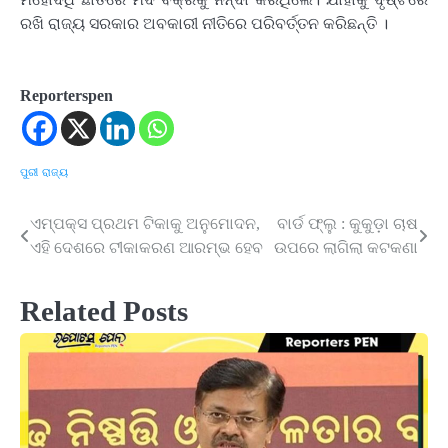
ରଖି ରାଜ୍ୟ ସରକାର ଅବକାରୀ ନୀତିରେ ପରିବର୍ତ୍ତନ କରିଛନ୍ତି ।
Reporterspen
ପୁରୀ
ରାଜ୍ୟ
ଏମ୍‌ପକ୍ସ ପ୍ରଥମ ଟିକାକୁ ଅନୁମୋଦନ,
ବାର୍ଡ ଫ୍ଲୁ : କୁକୁଡ଼ା ଚାଷ
Post
ଏହି ଦେଶରେ ଟୀକାକରଣ ଆରମ୍ଭ ହେବ
ଉପରେ ଲାଗିଲା କଟକଣା
navigation
Related Posts