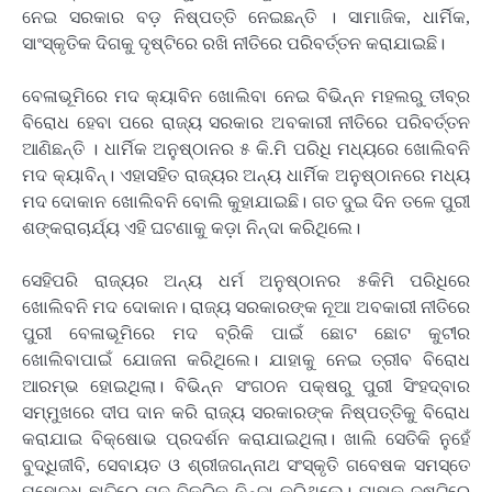
ନେଇ ସରକାର ବଡ଼ ନିଷ୍ପତ୍ତି ନେଇଛନ୍ତି । ସାମାଜିକ, ଧାର୍ମିକ,
ସାଂସ୍କୃତିକ ଦିଗକୁ ଦୃଷ୍ଟିରେ ରଖି ନୀତିରେ ପରିବର୍ତ୍ତନ କରାଯାଇଛି।
ବେଳାଭୂମିରେ ମଦ କ୍ୟାବିନ ଖୋଲିବା ନେଇ ବିଭିନ୍ନ ମହଲରୁ ତୀବ୍ର
ବିରୋଧ ହେବା ପରେ ରାଜ୍ୟ ସରକାର ଅବକାରୀ ନୀତିରେ ପରିବର୍ତ୍ତନ
ଆଣିଛନ୍ତି । ଧାର୍ମିକ ଅନୁଷ୍ଠାନର ୫ କି.ମି ପରିଧି ମଧ୍ୟରେ ଖୋଲିବନି
ମଦ କ୍ୟାବିନ୍‌‌। ଏହାସହିତ ରାଜ୍ୟର ଅନ୍ୟ ଧାର୍ମିକ ଅନୁଷ୍ଠାନରେ ମଧ୍ୟ
ମଦ ଦୋକାନ ଖୋଲିବନି ବୋଲି କୁହାଯାଇଛି। ଗତ ଦୁଇ ଦିନ ତଳେ ପୁରୀ
ଶଙ୍କରାଚାର୍ଯ୍ୟ ଏହି ଘଟଣାକୁ କଡ଼ା ନିନ୍ଦା କରିଥିଲେ।
ସେହିପରି ରାଜ୍ୟର ଅନ୍ୟ ଧର୍ମ ଅନୁଷ୍ଠାନର ୫କିମି ପରିଧିରେ
ଖୋଲିବନି ମଦ ଦୋକାନ। ରାଜ୍ୟ ସରକାରଙ୍କ ନୂଆ ଅବକାରୀ ନୀତିରେ
ପୁରୀ ବେଳାଭୂମିରେ ମଦ ବ୍ରିକି ପାଇଁ ଛୋଟ ଛୋଟ କୁଟୀର
ଖୋଲିବାପାଇଁ ଯୋଜନା କରିଥିଲେ। ଯାହାକୁ ନେଇ ତ୍ରୀବ ବିରୋଧ
ଆରମ୍ଭ ହୋଇଥିଲା। ବିଭିନ୍ନ ସଂଗଠନ ପକ୍ଷରୁ ପୁରୀ ସିଂହଦ୍ବାର
ସମ୍ମୁଖରେ ଦୀପ ଦାନ କରି ରାଜ୍ୟ ସରକାରଙ୍କ ନିଷ୍ପତ୍ତିକୁ ବିରୋଧ
କରାଯାଇ ବିକ୍ଷୋଭ ପ୍ରଦର୍ଶନ କରାଯାଇଥିଲା। ଖାଲି ସେତିକି ନୁହେଁ
ବୁଦ୍ଧିଜୀବି, ସେବାୟତ ଓ ଶ୍ରୀଜଗନ୍ନାଥ ସଂସ୍କୃତି ଗବେଷକ ସମସ୍ତେ
ମହୋଦଧି ଛାତିରେ ମଦ ବିକ୍ରିକୁ ନିନ୍ଦା କରିଥିଲେ। ଯାହାକୁ ଦୃଷ୍ଟିରେ