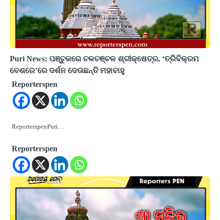
Puri News: ପଞ୍ଚୁକରେ ଚଳଚଞ୍ଚଳ ଶ୍ରୀକ୍ଷେତ୍ର, ‘ତ୍ରିବିକ୍ରମ
ବେଶରେ’ରେ ଦର୍ଶନ ଦେଉଛନ୍ତି ମହାବାହୁ
Reporterspen
ReporterspenPuri…
Reporterspen