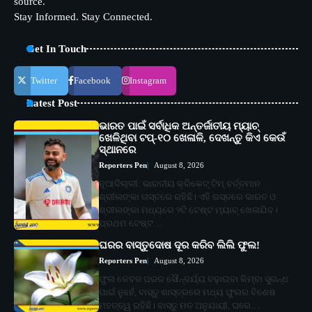
source.
Stay Informed. Stay Connected.
Get In Touch
Twitter
Facebook
Instagram
Latest Post
ଭାରତ ପାଇଁ ସର୍ବାଧିକ ଅନ୍ତର୍ଜାତୀୟ ମ୍ୟାଚ୍
ଖେଳିଥିବା ଟପ୍-୧୦ ଖେଳାଳି, ଦେଖନ୍ତୁ କିଏ କେଉଁ
ସ୍ଥାନରେ
Reporters Pen
August 8, 2026
ନୂଆଦିଲ୍ଲୀ: ଭାରତୀୟ କ୍ରିକେଟ୍ ଟିମ୍ ବର୍ତ୍ତମାନ
ଶ୍ରୀଲଙ୍କା ଗସ୍ତରେ ରହିଛି। ଏହି ଗସ୍ତରେ ଭାରତ ଓ
ଶ୍ରୀଲଙ୍କା ମଧ୍ୟରେ ୨ଟି ଟେଷ୍ଟ ମ୍ୟାଚ୍ ଖେଳାଯିବ।
ପ୍ରଥମ ଟେଷ୍ଟ…
ଘରର ବାସ୍ତୁଦୋଷ ଦୂର କରିବ ଲିଲି ଫୁଲ!
Reporters Pen
August 8, 2026
ଫୁଲ କେବଳ ଘରର ସୌନ୍ଦର୍ଯ୍ୟ ବଢ଼ାଇବା କିମ୍ବା ସୁଗନ୍ଧ
ପାଇଁ ନୁହେଁ, ବାସ୍ତୁ ଶାସ୍ତ୍ରରେ ମଧ୍ୟ ଫୁଲର ବିଶେଷ
ମହତ୍ତ୍ୱ ରହିଛି। ବାସ୍ତୁ ମତ ଅନୁଯାୟୀ, ଘରେ…