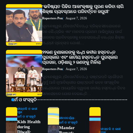
‘ଭବିଷ୍ୟତ ପିଢିର ଆକାଂକ୍ଷାକୁ ପୂରଣ କରିବା ଲାଗି
ଶିକ୍ଷା ବ୍ୟବସ୍ଥାରେ ପରିବର୍ତ୍ତନ ଜରୁରୀ’
Reporters Pen
August 7, 2026
ଭୁବନେଶ୍ୱର, (ରିପୋର୍ଟର୍ସ ପେନ୍‌): ବ୍ରିକ୍ସ ସହଯୋଗରେ
ଜନ କୈନ୍ଦ୍ରିକ ଏବଂ ମାନବତା ପ୍ରଥମ ଆଭିମୁଖ୍ୟ ପାଇଁ
ଭାରତର ପ୍ରତିବଦ୍ଧତାକୁ ଦୋହରାଇଛନ୍ତି କେନ୍ଦ୍ର ଶିକ୍ଷା
ମନ୍ତ୍ରୀ ପ୍ରହ୍ଲାଦ ଯୋଶୀ…
୨୨ଜଣ ବୁଣାକାରଙ୍କୁ ସନ୍ଥ କବୀର ହସ୍ତତନ୍ତ
ପୁରସ୍କାର ଏବଂ ଜାତୀୟ ହସ୍ତତନ୍ତ ପୁରସ୍କାର
ପ୍ରଦାନ, ଓଡ଼ିଶାରୁ ୨ ଜଣଙ୍କୁ ମିଳିଲା
Reporters Pen
August 7, 2026
ଭୁବନେଶ୍ୱର, (ରିପୋର୍ଟର୍ସ ପେନ୍‌): ରାଷ୍ଟ୍ରପତି ଦ୍ରୌପଦୀ
ମୁର୍ମୁ ଆଜି ନୂଆଦିଲ୍ଲୀର ରାଷ୍ଟ୍ରପତି ଭବନ ସାଂସ୍କୃତିକ
କେନ୍ଦ୍ରରେ ଆୟୋଜିତ ଦ୍ୱାଦଶ ଜାତୀୟ ହସ୍ତତନ୍ତ ଦିବସ
ସମାରୋହରେ ଯୋଗ ଦେଇଛନ୍ତି…
ଧର୍ମ ଓ ସଂସ୍କୃତି
ଦୀପାବଳି ଓ କାଳୀ
ପୂଜା
ଧର୍ମ ଓ ସଂସ୍କୃତି
ଜୀବନଚର୍ଯ୍ୟା
Kids Health
ଧର୍ମ ଓ ସଂସ୍କୃତି
during
Mandar
ଦୀପାବଳି ଓ କାଳୀ
Diwali:
Parvat:
ପୂଜା