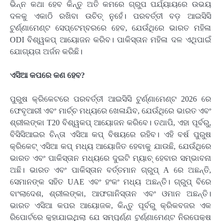
ଭିନ୍ନ କଥା ହେବ କିନ୍ତୁ ଅତି କମରେ ଗ୍ରୁପ ପର୍ଯ୍ୟାୟରେ ଉଭୟ
ଦଳକୁ ଏକାଠି ରଖିବା ଉଚିତ୍ ନୁହେଁ। ପରବର୍ତ୍ତୀ ବଡ଼ ଆଇସିସି
ଟୁର୍ଣ୍ଣାମେଣ୍ଟ ସେପ୍ଟେମ୍ବରରେ ହେବ, ଯେଉଁଥିରେ ଭାରତ ମହିଳା
ODI ବିଶ୍ୱକପ୍ ଆୟୋଜନ କରିବ। ପାକିସ୍ତାନ ମହିଳା ଦଳ ଏଥିପାଇଁ
ଯୋଗ୍ୟତା ଅର୍ଜନ କରିଛି।
ଏସିଆ କପରେ କଣ ହେବ?
ପୁରୁଷ କ୍ରିକେଟରେ ପରବର୍ତ୍ତୀ ଆଇସିସି ଟୁର୍ଣ୍ଣାମେଣ୍ଟ 2026 ରେ
ଫେବୃଆରୀ ଏବଂ ମାର୍ଚ୍ଚ ମଧ୍ୟରେ ଖେଳାଯିବ, ଯେଉଁଥିରେ ଭାରତ ଏବଂ
ଶ୍ରୀଲଙ୍କା T20 ବିଶ୍ୱକପ୍ ଆୟୋଜନ କରିବେ। ତଥାପି, ଏହା ପୂର୍ବରୁ,
ବିସିସିଆଇର ଚିନ୍ତା ଏସିଆ କପ୍ ବିଷୟରେ ରହିବ। ଏହି ବର୍ଷ ପୁରୁଷ
କ୍ରିକେଟ୍ ଏସିଆ କପ୍ ମଧ୍ୟ ଆୟୋଜିତ ହେବାକୁ ଯାଉଛି, ଯେଉଁଥିରେ
ଭାରତ ଏବଂ ପାକିସ୍ତାନ ମଧ୍ୟରେ ଦୁଇଟି ମ୍ୟାଚ୍ ହେବାର ସମ୍ଭାବନା
ଅଛି। ଭାରତ ଏବଂ ପାକିସ୍ତାନ ବର୍ତ୍ତମାନ ଗ୍ରୁପ୍ A ରେ ଅଛନ୍ତି,
ସେମାନଙ୍କ ସହିତ UAE ଏବଂ ହଂକଂ ମଧ୍ୟ ଅଛନ୍ତି। ଗ୍ରୁପ୍ ବିରେ
ବାଂଲାଦେଶ, ଶ୍ରୀଲଙ୍କା, ଆଫଗାନିସ୍ତାନ ଏବଂ ଓମାନ ଅଛନ୍ତି।
ଭାରତ ଏସିଆ କପର ଆୟୋଜକ, କିନ୍ତୁ ପୂର୍ବରୁ କ୍ରିକବଜର ଏକ
ରିପୋର୍ଟରେ କୁହାଯାଇଥିଲା ଯେ ସମ୍ପୂର୍ଣ୍ଣ ଟୁର୍ଣ୍ଣାମେଣ୍ଟ ନିରପେକ୍ଷ