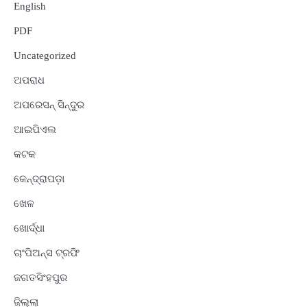
English
PDF
Uncategorized
ଅପରାଧ
ଅପରେସନ୍ ସିନ୍ଦୁର
ଆଇପିଏଲ
କଟକ
କେନ୍ଦ୍ରାପଡ଼ା
ଖେଳ
ଖୋର୍ଦ୍ଧା
ଚାଂପିଅନ୍ସ ଟ୍ରଫି
ଜଗତସିଂହପୁର
ଜିଲ୍ଲା