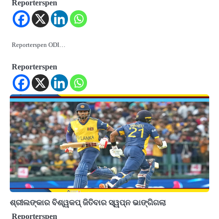
Reporterspen
Reporterspen ODI…
Reporterspen
ଶ୍ରୀଲଙ୍କାର ବିଶ୍ୱକପ୍‌ ଜିତିବାର ସ୍ୱପ୍ନ ଭାଙ୍ଗିଗଲା
Reporterspen