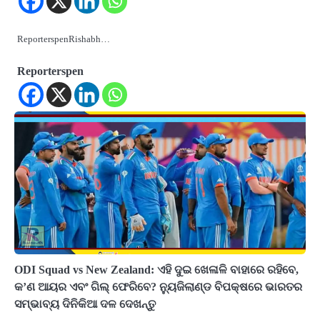
ReporterspenRishabh…
Reporterspen
ODI Squad vs New Zealand: ଏହି ଦୁଇ ଖେଳାଳି ବାହାରେ ରହିବେ,
କ’ଣ ଆୟର ଏବଂ ଗିଲ୍ ଫେରିବେ? ନ୍ୟୁଜିଲାଣ୍ଡ ବିପକ୍ଷରେ ଭାରତର
ସମ୍ଭାବ୍ୟ ଦିନିକିଆ ଦଳ ଦେଖନ୍ତୁ