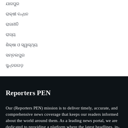
ଯାଜପୁର
ରାକ୍ଷୀ ବନ୍ଧନ
ରାଜନୀତି
ରାଜ୍ୟ
ଶିକ୍ଷା ଓ ସ୍ୱାସ୍ଥ୍ୟ
ସମ୍ବଲପୁର
ସୁନ୍ଦରଗଡ଼
Reporters PEN
Our (Reporters PEN) mission is to deliver timely, accurate, and
comprehensive news coverage that keeps our readers informed
about the world around them. As a leading news portal, we are
dedicated to providing a platform where the latest headlines, in-