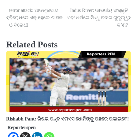
terror attack: ଆତଙ୍କବାଦ
Indus River: ଭାରତୀୟ ସଂସ୍କୃତି
Post
ବିରୋଧରେ ଏକ୍ ହେଲେ ଶାସକ
ଏବଂ ଧର୍ମରେ ସିନ୍ଧୁ ନଦୀର ଗୁରୁତ୍ୱ
navigation
ଓ ବିରୋଧୀ
କ’ଣ?
Related Posts
Rishabh Pant: ରିଷଭ ପନ୍ତ ଏମଏସ ଧୋନିଙ୍କୁ ପଛରେ ପକାଇବେ!
Reporterspen