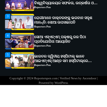
ମାନନ୍ତି: ସୋଆ ଉପସଭାପତି
Reporters Pen
4
ସୋଆ ଏସ୍‌ଏଚ୍‌ଏମ୍ ପକ୍ଷରୁ ରଜ ପିଠା
ପ୍ରତିଯୋଗିତା ଆୟୋଜିତ
Reporters Pen
5
ଭାରତର ଦ୍ୱିତୀୟ ହସ୍ପିଟାଲ୍ ଭାବେ
ଆଇଏମ୍‌ଏସ୍ ଆଣ୍ଡ ସମ ହସ୍ପିଟାଲ୍‌ରେ
ଅତ୍ୟାଧୁନିକ ଡିଜିସ୍କାନର ସ୍ଥାପନ
Reporters Pen
1
ସୋଆ ପକ୍ଷରୁ ରାୱେ କାର୍ଯ୍ୟକ୍ରମ ଅଧୀନରେ
୧୧ଟି ଗ୍ରାମରେ ୧୬ଟି କୃଷକ ପ୍ରଶିକ୍ଷଣ
କାର୍ଯ୍ୟକ୍ରମ ଆୟୋଜିତ
Reporters Pen
2
ସୋଆର ୨୦ତମ ପ୍ରତିଷ୍ଠା ଦିବସରେ
Copyright © 2024 Reporterspen.com | Verified News by
Ascendoor
|
ବିଶ୍ୱବିଦ୍ୟାଳୟର ସଫଳତା, ଉତ୍କର୍ଷତା ଓ
Powered by
WordPress
.
ଅଗ୍ରଗତିର ସ୍ମୃତିଚାରଣ
Reporters Pen
3
ରୋଗୀମାନେ ଡାକ୍ତରଙ୍କୁ ଭଗବାନ ସଦୃଶ
ମାନନ୍ତି: ସୋଆ ଉପସଭାପତି
Reporters Pen