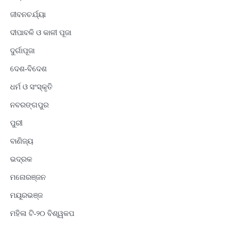
ଜୀବନଚର୍ଯ୍ୟା
ଦୀପାବଳି ଓ କାଳୀ ପୂଜା
ଦୁର୍ଗାପୂଜା
ଦେଶ-ବିଦେଶ
ଧର୍ମ ଓ ସଂସ୍କୃତି
ନବରଙ୍ଗପୁର
ପୁରୀ
ବାଣିଜ୍ୟ
ଭଦ୍ରକ
ମନୋରଞ୍ଜନ
ମୟୂରଭଞ୍ଜ
ମହିଳା ଟି-୨୦ ବିଶ୍ୱକପ