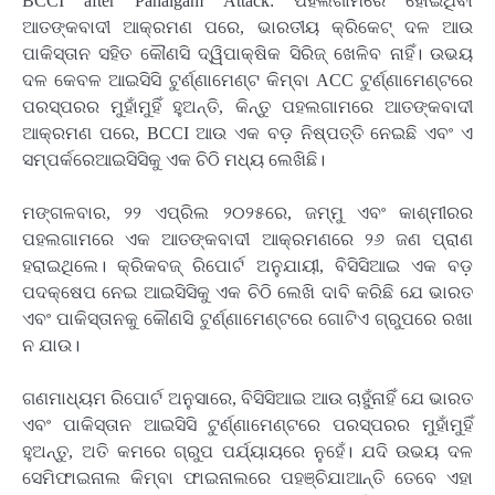
BCCI after Pahalgam Attack: ପହଲଗାମରେ ହୋଇଥିବା
ଆତଙ୍କବାଦୀ ଆକ୍ରମଣ ପରେ, ଭାରତୀୟ କ୍ରିକେଟ୍ ଦଳ ଆଉ
ପାକିସ୍ତାନ ସହିତ କୌଣସି ଦ୍ୱିପାକ୍ଷିକ ସିରିଜ୍ ଖେଳିବ ନାହିଁ। ଉଭୟ
ଦଳ କେବଳ ଆଇସିସି ଟୁର୍ଣ୍ଣାମେଣ୍ଟ କିମ୍ବା ACC ଟୁର୍ଣ୍ଣାମେଣ୍ଟରେ
ପରସ୍ପରର ମୁହାଁମୁହିଁ ହୁଅନ୍ତି, କିନ୍ତୁ ପହଲଗାମରେ ଆତଙ୍କବାଦୀ
ଆକ୍ରମଣ ପରେ, BCCI ଆଉ ଏକ ବଡ଼ ନିଷ୍ପତ୍ତି ନେଇଛି ଏବଂ ଏ
ସମ୍ପର୍କରେଆଇସିସିକୁ ଏକ ଚିଠି ମଧ୍ୟ ଲେଖିଛି।
ମଙ୍ଗଳବାର, ୨୨ ଏପ୍ରିଲ ୨୦୨୫ରେ, ଜମ୍ମୁ ଏବଂ କାଶ୍ମୀରର
ପହଲଗାମରେ ଏକ ଆତଙ୍କବାଦୀ ଆକ୍ରମଣରେ ୨୬ ଜଣ ପ୍ରାଣ
ହରାଇଥିଲେ। କ୍ରିକବଜ୍ ରିପୋର୍ଟ ଅନୁଯାୟୀ, ବିସିସିଆଇ ଏକ ବଡ଼
ପଦକ୍ଷେପ ନେଇ ଆଇସିସିକୁ ଏକ ଚିଠି ଲେଖି ଦାବି କରିଛି ଯେ ଭାରତ
ଏବଂ ପାକିସ୍ତାନକୁ କୌଣସି ଟୁର୍ଣ୍ଣାମେଣ୍ଟରେ ଗୋଟିଏ ଗ୍ରୁପରେ ରଖା
ନ ଯାଉ।
ଗଣମାଧ୍ୟମ ରିପୋର୍ଟ ଅନୁସାରେ, ବିସିସିଆଇ ଆଉ ଚାହୁଁନାହିଁ ଯେ ଭାରତ
ଏବଂ ପାକିସ୍ତାନ ଆଇସିସି ଟୁର୍ଣ୍ଣାମେଣ୍ଟରେ ପରସ୍ପରର ମୁହାଁମୁହିଁ
ହୁଅନ୍ତୁ, ଅତି କମରେ ଗ୍ରୁପ ପର୍ଯ୍ୟାୟରେ ନୁହେଁ। ଯଦି ଉଭୟ ଦଳ
ସେମିଫାଇନାଲ କିମ୍ବା ଫାଇନାଲରେ ପହଞ୍ଚିଯାଆନ୍ତି ତେବେ ଏହା