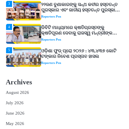
4
ଡିବିଟି ମାଧ୍ୟମରେ କ୍ଷତିଗ୍ରସ୍ତଙ୍କୁ
କ୍ଷତିପୂରଣ ଦେବାକୁ ରାଜସ୍ୱ ମନ୍ତ୍ରୀଙ୍କ
ନିର୍ଦ୍ଦେଶ
Reporters Pen
5
ଓଡ଼ିଶା ଫୁଡ୍ ପ୍ରୋ ୨୦୨୬ : ୪୩,୪୩୭ କୋଟି
ଟଙ୍କାର ନିବେଶ ପ୍ରସ୍ତାବ ହାସଲ
Reporters Pen
1
ଘରର ବାସ୍ତୁଦୋଷ ଦୂର କରିବ ଲିଲି ଫୁଲ!
Reporters Pen
2
‘ଭବିଷ୍ୟତ ପିଢିର ଆକାଂକ୍ଷାକୁ ପୂରଣ କରିବା
ଲାଗି ଶିକ୍ଷା ବ୍ୟବସ୍ଥାରେ ପରିବର୍ତ୍ତନ ଜରୁରୀ’
Archives
Reporters Pen
August 2026
3
୨୨ଜଣ ବୁଣାକାରଙ୍କୁ ସନ୍ଥ କବୀର ହସ୍ତତନ୍ତ
ପୁରସ୍କାର ଏବଂ ଜାତୀୟ ହସ୍ତତନ୍ତ ପୁରସ୍କାର
July 2026
ପ୍ରଦାନ, ଓଡ଼ିଶାରୁ ୨ ଜଣଙ୍କୁ ମିଳିଲା
Reporters Pen
June 2026
4
ଡିବିଟି ମାଧ୍ୟମରେ କ୍ଷତିଗ୍ରସ୍ତଙ୍କୁ
May 2026
କ୍ଷତିପୂରଣ ଦେବାକୁ ରାଜସ୍ୱ ମନ୍ତ୍ରୀଙ୍କ