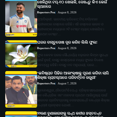
ଖେଳିଥିବା ଟପ୍-୧୦ ଖେଳାଳି, ଦେଖନ୍ତୁ କିଏ କେଉଁ
ସ୍ଥାନରେ
Reporters Pen
August 8, 2026
ନୂଆଦିଲ୍ଲୀ: ଭାରତୀୟ କ୍ରିକେଟ୍ ଟିମ୍ ବର୍ତ୍ତମାନ
ଶ୍ରୀଲଙ୍କା ଗସ୍ତରେ ରହିଛି। ଏହି ଗସ୍ତରେ ଭାରତ ଓ
ଶ୍ରୀଲଙ୍କା ମଧ୍ୟରେ ୨ଟି ଟେଷ୍ଟ ମ୍ୟାଚ୍ ଖେଳାଯିବ।
ପ୍ରଥମ ଟେଷ୍ଟ…
ଘରର ବାସ୍ତୁଦୋଷ ଦୂର କରିବ ଲିଲି ଫୁଲ!
Reporters Pen
August 8, 2026
ଫୁଲ କେବଳ ଘରର ସୌନ୍ଦର୍ଯ୍ୟ ବଢ଼ାଇବା କିମ୍ବା ସୁଗନ୍ଧ
ପାଇଁ ନୁହେଁ, ବାସ୍ତୁ ଶାସ୍ତ୍ରରେ ମଧ୍ୟ ଫୁଲର ବିଶେଷ
ମହତ୍ତ୍ୱ ରହିଛି। ବାସ୍ତୁ ମତ ଅନୁଯାୟୀ, ଘରେ…
‘ଭବିଷ୍ୟତ ପିଢିର ଆକାଂକ୍ଷାକୁ ପୂରଣ କରିବା ଲାଗି
ଶିକ୍ଷା ବ୍ୟବସ୍ଥାରେ ପରିବର୍ତ୍ତନ ଜରୁରୀ’
Reporters Pen
August 7, 2026
ଭୁବନେଶ୍ୱର, (ରିପୋର୍ଟର୍ସ ପେନ୍‌): ବ୍ରିକ୍ସ ସହଯୋଗରେ
ଜନ କୈନ୍ଦ୍ରିକ ଏବଂ ମାନବତା ପ୍ରଥମ ଆଭିମୁଖ୍ୟ ପାଇଁ
ଭାରତର ପ୍ରତିବଦ୍ଧତାକୁ ଦୋହରାଇଛନ୍ତି କେନ୍ଦ୍ର ଶିକ୍ଷା
ମନ୍ତ୍ରୀ ପ୍ରହ୍ଲାଦ ଯୋଶୀ…
୨୨ଜଣ ବୁଣାକାରଙ୍କୁ ସନ୍ଥ କବୀର ହସ୍ତତନ୍ତ