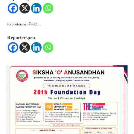
Reporterspenଟି-୨୦…
Reporterspen
2
‘ଭବିଷ୍ୟତ ପିଢିର ଆକାଂକ୍ଷାକୁ ପୂରଣ କରିବା
ଲାଗି ଶିକ୍ଷା ବ୍ୟବସ୍ଥାରେ ପରିବର୍ତ୍ତନ ଜରୁରୀ’
Reporters Pen
3
୨୨ଜଣ ବୁଣାକାରଙ୍କୁ ସନ୍ଥ କବୀର ହସ୍ତତନ୍ତ
ପୁରସ୍କାର ଏବଂ ଜାତୀୟ ହସ୍ତତନ୍ତ ପୁରସ୍କାର