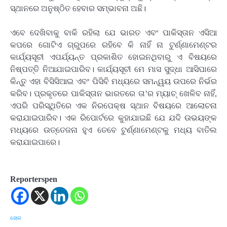
ସ୍ଥାନରେ ଅନୁଷ୍ଠିତ ହେବାର ସମ୍ଭାବନା ଅଛି।
ଏବେ ଦେଖିବାକୁ ବାକି ରହିଲା ଯେ ଭାରତ ଏବଂ ପାକିସ୍ତାନ ଏସିଆ
କପରେ ଗୋଟିଏ ଗ୍ରୁପରେ ରହିବେ କି ନାହିଁ ନା ଟୁର୍ଣ୍ଣାମେଣ୍ଟର
କାର୍ଯ୍ୟସୂଚୀ ଏପର୍ଯ୍ୟନ୍ତ ପ୍ରକାଶିତ ହୋଇନଥିବାରୁ ଏ ବିଷୟରେ
ନିଷ୍ପତ୍ତି ନିଆଯାଇପାରିବ। କାର୍ଯ୍ୟସୂଚୀ ମେ ମାସ ସୁଦ୍ଧା ଆସିପାରେ
କିନ୍ତୁ ଏହା ବିସିସିଆଇ ଏବଂ ପିସିବି ମଧ୍ୟରେ ସମନ୍ୱୟ ଉପରେ ନିର୍ଭର
କରିବ। ପ୍ରକୃତରେ ପାକିସ୍ତାନ ଭାରତରେ ତା’ର ମ୍ୟାଚ୍ ଖେଳିବ ନାହିଁ,
ଏପରି ପରିସ୍ଥିତିରେ ଏକ ନିରପେକ୍ଷ ସ୍ଥାନ ବିଷୟରେ ଆଲୋଚନା
କରାଯାଇପାରିବ। ଏକ ରିପୋର୍ଟରେ କୁହାଯାଇଛି ଯେ ଯଦି ଉଭୟଙ୍କ
ମଧ୍ୟରେ ଉତ୍ତେଜନା ହୁଏ ତେବେ ଟୁର୍ଣ୍ଣାମେଣ୍ଟକୁ ମଧ୍ୟ ବାତିଲ
କରାଯାଇପାରେ।
Reporterspen
ଖେଳ