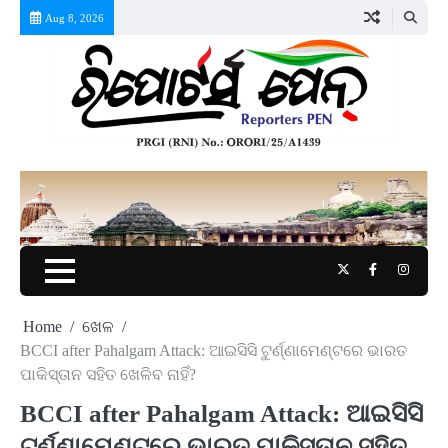
Skip
Aug 8, 2026
to
content
Twitter
Facebook
Instag
Home
ଖେଳ
BCCI after Pahalgam Attack: ଆଇସିସି ଟୁର୍ଣ୍ଣାମେଣ୍ଟରେ ଭାରତ
ପାକିସ୍ତାନ ସହିତ ଖେଳିବ ନାହିଁ?
BCCI after Pahalgam Attack: ଆଇସିସି
ଟୁର୍ଣ୍ଣାମେଣ୍ଟରେ ଭାରତ ପାକିସ୍ତାନ ସହିତ