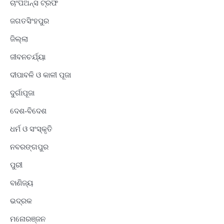
ଚାଂପିଅନ୍ସ ଟ୍ରଫି
ଜଗତସିଂହପୁର
ଜିଲ୍ଲା
ଜୀବନଚର୍ଯ୍ୟା
ଦୀପାବଳି ଓ କାଳୀ ପୂଜା
ଦୁର୍ଗାପୂଜା
ଦେଶ-ବିଦେଶ
ଧର୍ମ ଓ ସଂସ୍କୃତି
ନବରଙ୍ଗପୁର
ପୁରୀ
ବାଣିଜ୍ୟ
ଭଦ୍ରକ
ମନୋରଞ୍ଜନ