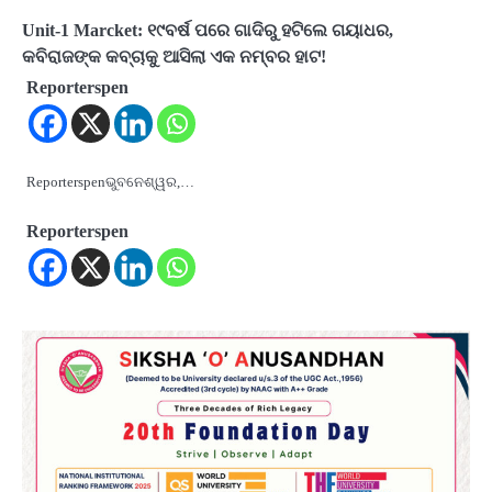
Unit-1 Marcket: ୧୯ବର୍ଷ ପରେ ଗାଦିରୁ ହଟିଲେ ଗୟାଧର,
କବିରାଜଙ୍କ କବ୍ଚାକୁ ଆସିଲା ଏକ ନମ୍ବର ହାଟ!
Reporterspen
Reporterspenଭୁବନେଶ୍ୱର,…
Reporterspen
2
୨୦୨୭ ବିଶ୍ୱକପ ପାଇଁ ରବି ଶାସ୍ତ୍ରୀଙ୍କ ଟିମ୍,