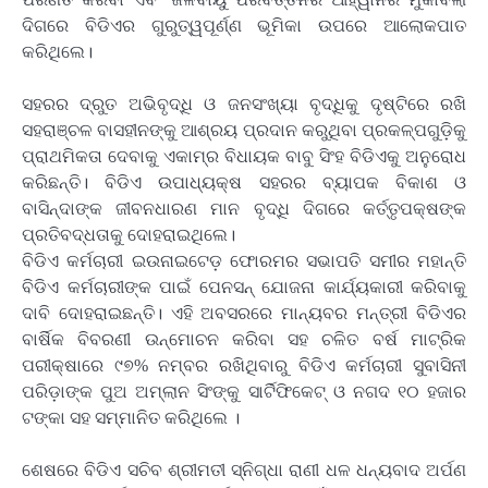
ଦିଗରେ ବିଡିଏର ଗୁରୁତ୍ୱପୂର୍ଣ୍ଣ ଭୂମିକା ଉପରେ ଆଲୋକପାତ
କରିଥିଲେ।
ସହରର ଦ୍ରୁତ ଅଭିବୃଦ୍ଧି ଓ ଜନସଂଖ୍ୟା ବୃଦ୍ଧିକୁ ଦୃଷ୍ଟିରେ ରଖି
ସହରାଞ୍ଚଳ ବାସହୀନଙ୍କୁ ଆଶ୍ରୟ ପ୍ରଦାନ କରୁଥିବା ପ୍ରକଳ୍ପଗୁଡ଼ିକୁ
ପ୍ରାଥମିକତା ଦେବାକୁ ଏକାମ୍ର ବିଧାୟକ ବାବୁ ସିଂହ ବିଡିଏକୁ ଅନୁରୋଧ
କରିଛନ୍ତି। ବିଡିଏ ଉପାଧ୍ୟକ୍ଷ ସହରର ବ୍ୟାପକ ବିକାଶ ଓ
ବାସିନ୍ଦାଙ୍କ ଜୀବନଧାରଣ ମାନ ବୃଦ୍ଧି ଦିଗରେ କର୍ତ୍ତୃପକ୍ଷଙ୍କ
ପ୍ରତିବଦ୍ଧତାକୁ ଦୋହରାଇଥିଲେ।
ବିଡିଏ କର୍ମଚାରୀ ଇଉନାଇଟେଡ଼ ଫୋରମର ସଭାପତି ସମୀର ମହାନ୍ତି
ବିଡିଏ କର୍ମଚାରୀଙ୍କ ପାଇଁ ପେନସନ୍ ଯୋଜନା କାର୍ଯ୍ୟକାରୀ କରିବାକୁ
ଦାବି ଦୋହରାଇଛନ୍ତି। ଏହି ଅବସରରେ ମାନ୍ୟବର ମନ୍ତ୍ରୀ ବିଡିଏର
ବାର୍ଷିକ ବିବରଣୀ ଉନ୍ମୋଚନ କରିବା ସହ ଚଳିତ ବର୍ଷ ମାଟ୍ରିକ
ପରୀକ୍ଷାରେ ୯୭% ନମ୍ବର ରଖିଥିବାରୁ ବିଡିଏ କର୍ମଚାରୀ ସୁବାସିନୀ
ପରିଡ଼ାଙ୍କ ପୁଅ ଅମ୍ଲାନ ସିଂଙ୍କୁ ସାର୍ଟିଫିକେଟ୍ ଓ ନଗଦ ୧୦ ହଜାର
ଟଙ୍କା ସହ ସମ୍ମାନିତ କରିଥିଲେ ।
ଶେଷରେ ବିଡିଏ ସଚିବ ଶ୍ରୀମତୀ ସ୍ନିଗ୍ଧା ରାଣୀ ଧଳ ଧନ୍ୟବାଦ ଅର୍ପଣ