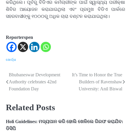
କରିଥିଲେ। ପୂର୍ବରୁ ବିଡିଏର କର୍ମଚାରୀଙ୍କ ପାଇଁ ସ୍ୱାସ୍ଥ୍ୟ ପରୀକ୍ଷା
ଶିବିର ଆୟୋଜନ କରାଯାଇଥିଲା ଏବଂ ପ୍ରମୁଖ ବିଡିଏ ପାର୍କରେ
ସହରବାସୀଙ୍କୁ ୧୦୦୦ରୁ ଅଧିକ ଚାରା ବଣ୍ଟନ କରାଯାଇଥିଲା।
Reporterspen
ଖୋର୍ଦ୍ଧା
Bhubaneswar Development
It’s Time to Honor the True
Post
Authority celebrates 42nd
Builders of Ravenshaw
navigation
Foundation Day
University: Anil Biswal
Related Posts
Holi Guidelines: ମଦ୍ୟପାନ କରି ହୋଲି ଖେଳିଲେ ଗିରଫ କରାଯିବ:
ଡିସିପି