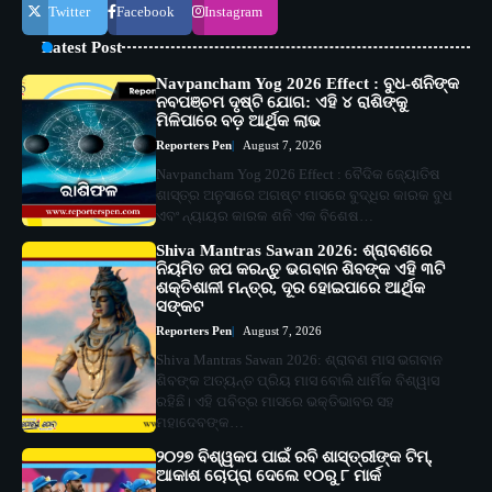
Twitter
Facebook
Instagram
Latest Post
Navpancham Yog 2026 Effect : ବୁଧ-ଶନିଙ୍କ
ନବପଞ୍ଚମ ଦୃଷ୍ଟି ଯୋଗ: ଏହି ୪ ରାଶିଙ୍କୁ
ମିଳିପାରେ ବଡ଼ ଆର୍ଥିକ ଲାଭ
Reporters Pen
August 7, 2026
Navpancham Yog 2026 Effect : ବୈଦିକ ଜ୍ୟୋତିଷ
ଶାସ୍ତ୍ର ଅନୁସାରେ ଅଗଷ୍ଟ ମାସରେ ବୁଦ୍ଧିର କାରକ ବୁଧ
ଏବଂ ନ୍ୟାୟର କାରକ ଶନି ଏକ ବିଶେଷ…
Shiva Mantras Sawan 2026: ଶ୍ରାବଣରେ
ନିୟମିତ ଜପ କରନ୍ତୁ ଭଗବାନ ଶିବଙ୍କ ଏହି ୩ଟି
ଶକ୍ତିଶାଳୀ ମନ୍ତ୍ର, ଦୂର ହୋଇପାରେ ଆର୍ଥିକ
ସଙ୍କଟ
Reporters Pen
August 7, 2026
Shiva Mantras Sawan 2026: ଶ୍ରାବଣ ମାସ ଭଗବାନ
ଶିବଙ୍କ ଅତ୍ୟନ୍ତ ପ୍ରିୟ ମାସ ବୋଲି ଧାର୍ମିକ ବିଶ୍ୱାସ
ରହିଛି। ଏହି ପବିତ୍ର ମାସରେ ଭକ୍ତିଭାବର ସହ
ମହାଦେବଙ୍କ…
୨୦୨୭ ବିଶ୍ୱକପ ପାଇଁ ରବି ଶାସ୍ତ୍ରୀଙ୍କ ଟିମ୍,
ଆକାଶ ଚୋପ୍ରା ଦେଲେ ୧୦ରୁ ୮ ମାର୍କ