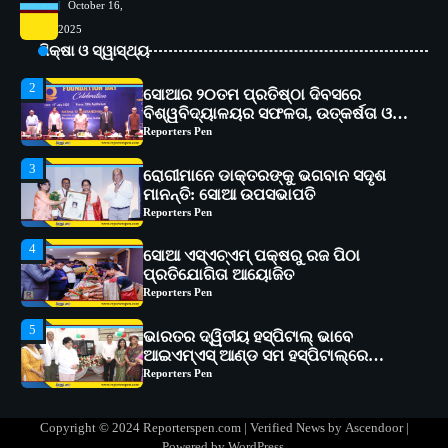
October 16,
2
2025
ସୋଆର ୨୦ତମ ପ୍ରତିଷ୍ଠା ଦିବସରେ
ବିଶ୍ୱବିଦ୍ୟାଳୟର ସଫଳତା, ଉତ୍କର୍ଷତା ଓ
ଶିକ୍ଷା ଓ ସ୍ୱାସ୍ଥ୍ୟ
ଅଗ୍ରଗତିର ସ୍ମୃତିଚାରଣ
Reporters Pen
3
ରୋଗୀମାନେ ଡାକ୍ତରଙ୍କୁ ଭଗବାନ ସଦୃଶ
ମାନନ୍ତି: ସୋଆ ଉପସଭାପତି
Reporters Pen
4
ସୋଆ ଏସ୍‌ଏଚ୍‌ଏମ୍ ପକ୍ଷରୁ ରଜ ପିଠା
ପ୍ରତିଯୋଗିତା ଆୟୋଜିତ
Reporters Pen
5
ଭାରତର ଦ୍ୱିତୀୟ ହସ୍ପିଟାଲ୍ ଭାବେ
ଆଇଏମ୍‌ଏସ୍ ଆଣ୍ଡ ସମ ହସ୍ପିଟାଲ୍‌ରେ
ଅତ୍ୟାଧୁନିକ ଡିଜିସ୍କାନର ସ୍ଥାପନ
Reporters Pen
1
ସୋଆ ପକ୍ଷରୁ ରାୱେ କାର୍ଯ୍ୟକ୍ରମ ଅଧୀନରେ
୧୧ଟି ଗ୍ରାମରେ ୧୬ଟି କୃଷକ ପ୍ରଶିକ୍ଷଣ
କାର୍ଯ୍ୟକ୍ରମ ଆୟୋଜିତ
Reporters Pen
Copyright © 2024 Reporterspen.com | Verified News by
Ascendoor
|
2
ସୋଆର ୨୦ତମ ପ୍ରତିଷ୍ଠା ଦିବସରେ
Powered by
WordPress
.