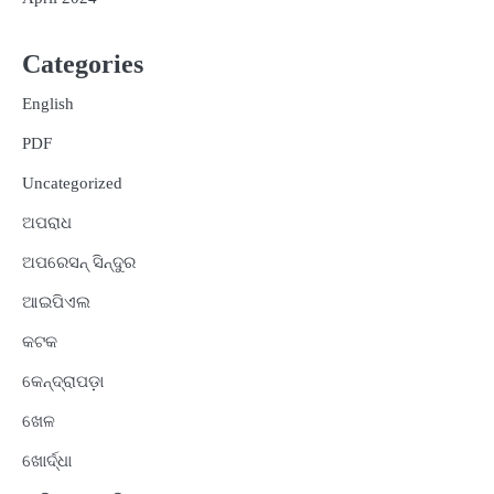
Categories
English
PDF
Uncategorized
ଅପରାଧ
ଅପରେସନ୍ ସିନ୍ଦୁର
ଆଇପିଏଲ
କଟକ
କେନ୍ଦ୍ରାପଡ଼ା
ଖେଳ
ଖୋର୍ଦ୍ଧା