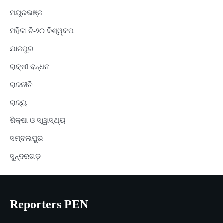
ମୟୂରଭଞ୍ଜ
ମହିଳା ଟି-୨୦ ବିଶ୍ୱକପ
ଯାଜପୁର
ରାକ୍ଷୀ ବନ୍ଧନ
ରାଜନୀତି
ରାଜ୍ୟ
ଶିକ୍ଷା ଓ ସ୍ୱାସ୍ଥ୍ୟ
ସମ୍ବଲପୁର
ସୁନ୍ଦରଗଡ଼
Reporters PEN