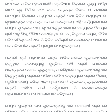
ଭବନରେ ପାଳିତ ହୋଇଯାଇଛି। ପ୍ରତିଷ୍ଠା ଦିବସରେ ମୁଖ୍ୟ ଅତିଥି
ଭାବେ ଗୃହ ନିର୍ମାଣ ଏବଂ ନଗର ଉନ୍ନୟନ ବିଭାଗ ଓ ସାଧାରଣ
ଉଦ୍ୟୋଗ ବିଭାଗର ମାନ୍ୟବର ମନ୍ତ୍ରୀ ତଥା ବିଡିଏ ଅଧ୍ୟକ୍ଷ ଡ.
କୃଷ୍ଣଚନ୍ଦ୍ର ମହାପାତ୍ର ଯୋଗ ଦେଇଥିଲେ। ଏହି କାର୍ଯ୍ୟକ୍ରମରେ
ମେୟର ସୁଲୋଚନା ଦାସ, ଭୁବନେଶ୍ୱର ଏକାମ୍ର ମାନ୍ୟବର ବିଧାୟକ
ଶ୍ରୀ ବାବୁ ସିଂହ, ବିଡିଏ ଉପାଧ୍ୟକ୍ଷ ଡ. ଏନ୍ ତିରୁମାଲା ନାୟକ, ବିଡିଏ
ସଚିବ ସ୍ନିଗ୍ଧରଣୀ ଧଳ ଓ ବିଡିଏ କର୍ମଚାରୀ ଇଉନାଇଟେଡ଼ ଫୋରମର
ସଭାପତି ସମୀର ମହାନ୍ତି ପ୍ରମୁଖ ଉପସ୍ଥିତ ଥିଲେ।
ମନ୍ତ୍ରୀ ଶ୍ରୀ ମହାପାତ୍ର ତାଙ୍କ ଅଭିଭାଷଣରେ ଭୁବନେଶ୍ବରର
ବଢ଼ୁଥିବା ଜନସଂଖ୍ୟାକୁ ଦୃଷ୍ଟିରେ ରଖି ସହରୀ ଯୋଜନାର
ଆବଶ୍ୟକତା ଉପରେ ଗୁରୁତ୍ୱାରୋପ କରିଥିଲେ। ଭୁବନେଶ୍ବରକୁ ଏକ
ବିଶ୍ୱସ୍ତରୀୟ ସହରରେ ପରିଣତ କରିବା ଲକ୍ଷ୍ୟରେ ସହରର ବିକାଶ,
ସବୁଜିମା ବଜାୟ ରଖିବା ଏବଂ ସ୍ବେରେଜ୍ ଓ ଡ୍ରେନେଜ୍ ବ୍ୟବସ୍ଥାରେ
ଉନ୍ନତି ଆଣିବା ପାଇଁ କର୍ତ୍ତୃପକ୍ଷ ଓ ଜନସାଧାରଣଙ୍କ
ସହଯୋଗଉପରେ ସେ ଆଲୋକପାତ କରିଥିଲେ।
ମେୟର ସୁଲୋଚନା ଦାସ ଭୁବନେଶ୍ବରକୁ ଏକ ସମାବେଶୀ ସହର ରେ
ପରିଣତ କରିବା ଏବଂ ଜଳବାୟୁ ପରିବର୍ତ୍ତନର ଆହ୍ୱାନର ମୁକାବିଲା