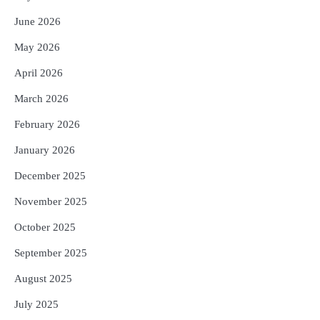
; ୨୨ଟି ଜିଲ୍ଲାକୁ ୧୧୦କୋଟି ଟଙ୍କା ମଞ୍ଜୁର
June 2026
Reporters Pen
4
May 2026
ସୁଦୃଢ଼ ହେବ ବିପର୍ଯ୍ୟୟ ପରିଚାଳନା ଭିତ୍ତିଭୂମି,
ନିର୍ଭୁଲ୍ ହେବ ପାଣିପାଗ ପୂର୍ବାନୁମାନ
April 2026
Reporters Pen
March 2026
5
ଗୋପବନ୍ଧୁ ସ୍ୱାସ୍ଥ୍ୟ ବୀମା ଯୋଜନା
ପରିବର୍ତ୍ତିତ ହେଲେ ଆନ୍ଦୋଳନ ତେଜିବ :
February 2026
ଉତ୍କଳ ସାମ୍ବାଦିକ ସଂଘ
Reporters Pen
January 2026
December 2025
November 2025
October 2025
September 2025
August 2025
July 2025