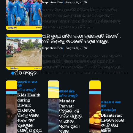
Reporters Pen
August 6, 2026
୨୦୨୭ ମସିହାର ଆଇସିସି ଦିନିକିଆ ବିଶ୍ୱକପ ଦକ୍ଷିଣ
ଆଫ୍ରିକା, ଜିମ୍ବାୱେ ଓ ନାମିବିଆରେ ଅକ୍ଟୋବର-
ନଭେମ୍ବର ମାସରେ ଆୟୋଜିତ ହେବ। ଟୁର୍ଣ୍ଣାମେଣ୍ଟକୁ
ଏଖନ ସମୟ ଥିଲେ ମଧ୍ୟ ବିଭିନ୍ନ…
ଆଜି ସୁଦ୍ଧା ଆସିବ ବନ୍ୟା କ୍ଷୟକ୍ଷତି ରିପୋର୍ଟ ;
୨୨ଟି ଜିଲ୍ଲାକୁ ୧୧୦କୋଟି ଟଙ୍କା ମଞ୍ଜୁର
Reporters Pen
August 6, 2026
ଭୁବନେଶ୍ୱର, (ରିପୋର୍ଟର୍ସ ପେନ୍‌): ରାଜ୍ୟ ବନ୍ୟା ସ୍ଥିତିରେ
ସୁଧାର ଆସିଛି । ରାଜ୍ୟ ସରକାର ବନ୍ୟା ପ୍ରାରମ୍ଭିକ
କ୍ଷୟକ୍ଷତି ଆକଳନ କରିଛନ୍ତି । ୨୨ଟି ଜିଲ୍ଲାକୁ ବନ୍ୟା…
ଧର୍ମ ଓ ସଂସ୍କୃତି
ଦୀପାବଳି ଓ କାଳୀ
ପୂଜା
ଧର୍ମ ଓ ସଂସ୍କୃତି
ଜୀବନଚର୍ଯ୍ୟା
Kids Health
ଧର୍ମ ଓ ସଂସ୍କୃତି
during
Mandar
ଦୀପାବଳି ଓ କାଳୀ
Diwali:
Parvat:
ପୂଜା
ଆପଣଙ୍କ
ଜୀବନଚର୍ଯ୍ୟା
ବିହାରର ଏହି
ପିଲାକୁ ବାଣର
Dhanteras:
ପର୍ବତ ସମୁଦ୍ର
ଶବ୍ଦ ଏବଂ
ଧନତେରସରେ
ମନ୍ଥନର
ପ୍ରଦୂଷଣ
୧୩ଟି ଦୀପ
ସ୍ଥାନ ଥିଲା।
ଯୋଗୁଁ ଅସୁସ୍ଥ
କାହିଁକି
ଏହାର