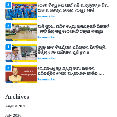
3
ଆଜି ସୁଦ୍ଧା ଆସିବ ବନ୍ୟା କ୍ଷୟକ୍ଷତି ରିପୋର୍ଟ
; ୨୨ଟି ଜିଲ୍ଲାକୁ ୧୧୦କୋଟି ଟଙ୍କା ମଞ୍ଜୁର
Reporters Pen
4
ସୁଦୃଢ଼ ହେବ ବିପର୍ଯ୍ୟୟ ପରିଚାଳନା ଭିତ୍ତିଭୂମି,
ନିର୍ଭୁଲ୍ ହେବ ପାଣିପାଗ ପୂର୍ବାନୁମାନ
Reporters Pen
5
ଗୋପବନ୍ଧୁ ସ୍ୱାସ୍ଥ୍ୟ ବୀମା ଯୋଜନା
ପରିବର୍ତ୍ତିତ ହେଲେ ଆନ୍ଦୋଳନ ତେଜିବ :
ଉତ୍କଳ ସାମ୍ବାଦିକ ସଂଘ
Reporters Pen
1
Shiva Mantras Sawan 2026: ଶ୍ରାବଣରେ
ନିୟମିତ ଜପ କରନ୍ତୁ ଭଗବାନ ଶିବଙ୍କ ଏହି
୩ଟି ଶକ୍ତିଶାଳୀ ମନ୍ତ୍ର, ଦୂର ହୋଇପାରେ
Reporters Pen
ଆର୍ଥିକ ସଙ୍କଟ
2
୨୦୨୭ ବିଶ୍ୱକପ ପାଇଁ ରବି ଶାସ୍ତ୍ରୀଙ୍କ ଟିମ୍,
Archives
ଆକାଶ ଚୋପ୍ରା ଦେଲେ ୧୦ରୁ ୮ ମାର୍କ
Reporters Pen
August 2026
3
ଆଜି ସୁଦ୍ଧା ଆସିବ ବନ୍ୟା କ୍ଷୟକ୍ଷତି ରିପୋର୍ଟ
July 2026