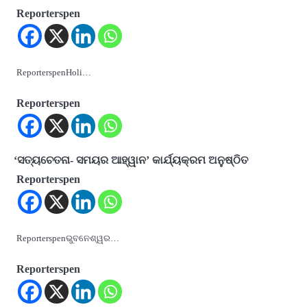
Reporterspen
ReporterspenHoli…
Reporterspen
‘ସତ୍ୟଚେତନା- ସମୟର ଆହ୍ୱାନ’ କାର୍ଯ୍ୟକ୍ରମ ଅନୁଷ୍ଠିତ
Reporterspen
Reporterspenଭୁବନେଶ୍ୱର…
Reporterspen