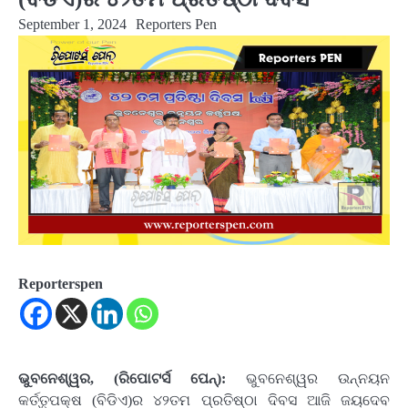
September 1, 2024
Reporters Pen
Reporterspen
ଭୁବନେଶ୍ୱର, (ରିପୋଟର୍ସ ପେନ୍‌):
ଭୁବନେଶ୍ୱର ଉନ୍ନୟନ
କର୍ତ୍ତୃପକ୍ଷ (ବିଡିଏ)ର ୪୨ତମ ପ୍ରତିଷ୍ଠା ଦିବସ ଆଜି ଜୟଦେବ