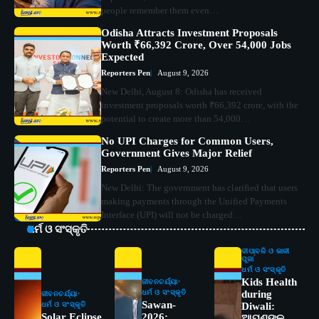
people remember them even…
Odisha Attracts Investment Proposals
Worth ₹66,392 Crore, Over 54,000 Jobs
Expected
Reporters Pen
August 9, 2026
New Delhi, August 8: Odisha has received
investment proposals worth ₹66,392 crore, with the
potential to create more than 54,000…
No UPI Charges for Common Users,
Government Gives Major Relief
Reporters Pen
August 9, 2026
New Delhi: The government has clarified that users
making payments through the Unified Payments
Interface (UPI) will not be charged…
ଧର୍ମ ଓ ସଂସ୍କୃତି
ଦୀପାବଳି ଓ କାଳୀ
ପୂଜା
ଧର୍ମ ଓ ସଂସ୍କୃତି
Kids Health
ଜୀବନଚର୍ଯ୍ୟା
ଧର୍ମ ଓ ସଂସ୍କୃତି
during
ଜୀବନଚର୍ଯ୍ୟା
Sawan-
ଧର୍ମ ଓ ସଂସ୍କୃତି
Diwali:
Solar Eclipse
2026:
ଆପଣଙ୍କ