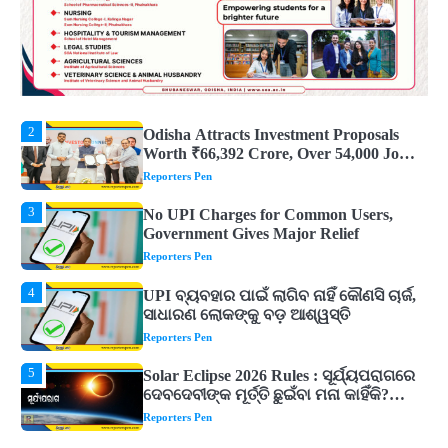
Are Believed to Mean
Reporters Pen
2
Odisha Attracts Investment Proposals
Worth ₹66,392 Crore, Over 54,000 Jobs
Expected
Reporters Pen
3
No UPI Charges for Common Users,
Government Gives Major Relief
Reporters Pen
4
UPI ବ୍ୟବହାର ପାଇଁ ଲାଗିବ ନାହିଁ କୌଣସି ଚାର୍ଜ,
ସାଧାରଣ ଲୋକଙ୍କୁ ବଡ଼ ଆଶ୍ୱସ୍ତି
Reporters Pen
5
Solar Eclipse 2026 Rules : ସୂର୍ଯ୍ୟପରାଗରେ
ଦେବଦେବୀଙ୍କ ମୂର୍ତ୍ତି ଛୁଇଁବା ମନା କାହିଁକି?
ଜାଣନ୍ତୁ ଏହା ପଛରେ ଥିବା ଧାର୍ମିକ ମାନ୍ୟତା
Reporters Pen
1
Dreaming of Gold, Peacock or Temple?
Know What These 5 Auspicious Dreams
Are Believed to Mean
Reporters Pen