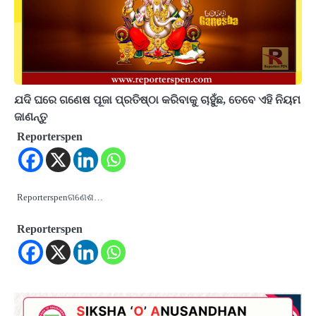
ଯଦି ଘରେ ଗଣେଷ ପୂଜା ପ୍ରତିଷ୍ଠା କରିବାକୁ ଚାହୁଁଛ, ତେବେ ଏହି ନିୟମ
ଜାଣନ୍ତୁ
Reporterspen
Reporterspenଗଣେଶ…
Reporterspen