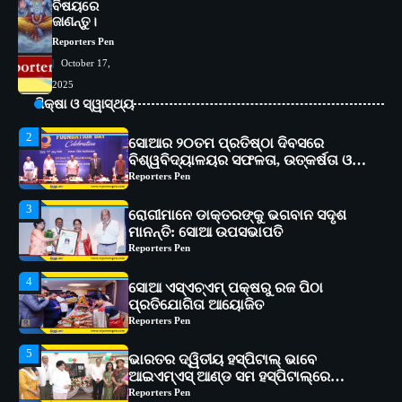
ବିଷୟରେ
୧୧ଟି ଗ୍ରାମରେ ୧୬ଟି କୃଷକ ପ୍ରଶିକ୍ଷଣ
ଜାଣନ୍ତୁ।
କାର୍ଯ୍ୟକ୍ରମ ଆୟୋଜିତ
Reporters Pen
Reporters Pen
2
October 17,
ସୋଆର ୨୦ତମ ପ୍ରତିଷ୍ଠା ଦିବସରେ
2025
ବିଶ୍ୱବିଦ୍ୟାଳୟର ସଫଳତା, ଉତ୍କର୍ଷତା ଓ
ଅଗ୍ରଗତିର ସ୍ମୃତିଚାରଣ
ଶିକ୍ଷା ଓ ସ୍ୱାସ୍ଥ୍ୟ
Reporters Pen
3
ରୋଗୀମାନେ ଡାକ୍ତରଙ୍କୁ ଭଗବାନ ସଦୃଶ
ମାନନ୍ତି: ସୋଆ ଉପସଭାପତି
Reporters Pen
4
ସୋଆ ଏସ୍‌ଏଚ୍‌ଏମ୍ ପକ୍ଷରୁ ରଜ ପିଠା
ପ୍ରତିଯୋଗିତା ଆୟୋଜିତ
Reporters Pen
5
ଭାରତର ଦ୍ୱିତୀୟ ହସ୍ପିଟାଲ୍ ଭାବେ
ଆଇଏମ୍‌ଏସ୍ ଆଣ୍ଡ ସମ ହସ୍ପିଟାଲ୍‌ରେ
ଅତ୍ୟାଧୁନିକ ଡିଜିସ୍କାନର ସ୍ଥାପନ
Reporters Pen
1
ସୋଆ ପକ୍ଷରୁ ରାୱେ କାର୍ଯ୍ୟକ୍ରମ ଅଧୀନରେ
୧୧ଟି ଗ୍ରାମରେ ୧୬ଟି କୃଷକ ପ୍ରଶିକ୍ଷଣ
କାର୍ଯ୍ୟକ୍ରମ ଆୟୋଜିତ
Reporters Pen