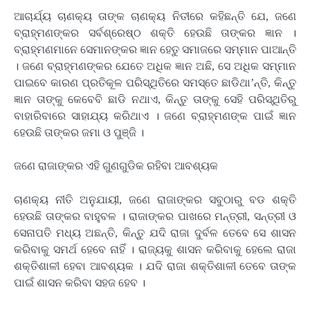
ଆଚାର୍ଯ୍ୟ ଚାଣକ୍ୟ ତାଙ୍କ ଚାଣକ୍ୟ ନିତୀରେ କହିଛନ୍ତି ଯେ, ଜଣେ
ବ୍ରାହ୍ମଣଙ୍କର ସର୍ବଶ୍ରେଷ୍ଠ ଶକ୍ତି ହେଉଛି ତାଙ୍କର ଜ୍ଞାନ ।
ବ୍ରାହ୍ମଣମାନେ ସେମାନଙ୍କର ଜ୍ଞାନ ହେତୁ ସମାଜରେ ସମ୍ମାନ ପାଆନ୍ତି
। ଜଣେ ବ୍ରାହ୍ମଣଙ୍କର ଯେତେ ଅଧିକ ଜ୍ଞାନ ଅଛି, ସେ ଅଧିକ ସମ୍ମାନ
ପାଇବେ କାରଣ ପ୍ରତିକୂଳ ପରିସ୍ଥିତିରେ ସମସ୍ତେ ଛାଡିଥା’ନ୍ତି, କିନ୍ତୁ
ଜ୍ଞାନ ତାଙ୍କୁ କେବେବି ଛାଡି ନଥାଏ, କିନ୍ତୁ ତାଙ୍କୁ ସେହି ପରିସ୍ଥିତିରୁ
ବାହାରିବାରେ ସାହାଯ୍ୟ କରିଥାଏ । ଜଣେ ବ୍ରାହ୍ମଣଙ୍କ ପାଇଁ ଜ୍ଞାନ
ହେଉଛି ତାଙ୍କର ଜମା ଓ ପୁଞ୍ଜି ।
ଜଣେ ରାଜାଙ୍କର ଏହି ଗୁଣଗୁଡିକ ରହିବା ଆବଶ୍ୟକ
ଚାଣକ୍ୟ ନୀତି ଅନୁଯାୟୀ, ଜଣେ ରାଜାଙ୍କର ସବୁଠାରୁ ବଡ ଶକ୍ତି
ହେଉଛି ତାଙ୍କର ବାହୁବଳ । ରାଜାଙ୍କର ପାଖରେ ମନ୍ତ୍ରୀ, ସନ୍ତ୍ରୀ ଓ
ସେନାପତି ମଧ୍ୟ ଅଛନ୍ତି, କିନ୍ତୁ ଯଦି ରାଜା ଦୁର୍ବଳ ତେବେ ସେ ଶାସନ
କରିବାକୁ ସମର୍ଥ ହେବେ ନାହିଁ । ରାଜ୍ୟକୁ ଶାସନ କରିବାକୁ ହେଲେ ରାଜା
ଶକ୍ତିଶାଳୀ ହେବା ଆବଶ୍ୟକ । ଯଦି ରାଜା ଶକ୍ତିଶାଳୀ ତେବେ ତାଙ୍କ
ପାଇଁ ଶାସନ କରିବା ସହଜ ହେବ ।