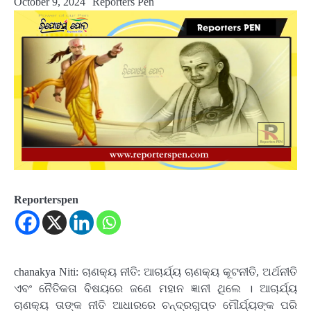
October 9, 2024
Reporters Pen
Reporterspen
chanakya Niti: ଚାଣକ୍ୟ ନୀତି: ଆଚାର୍ଯ୍ୟ ଚାଣକ୍ୟ କୂଟନୀତି, ଅର୍ଥନୀତି
ଏବଂ ନୈତିକତା ବିଷୟରେ ଜଣେ ମହାନ ଜ୍ଞାନୀ ଥିଲେ । ଆଚାର୍ଯ୍ୟ
ଚାଣକ୍ୟ ତାଙ୍କ ନୀତି ଆଧାରରେ ଚନ୍ଦ୍ରଗୁପ୍ତ ମୌର୍ଯ୍ୟଙ୍କ ପରି