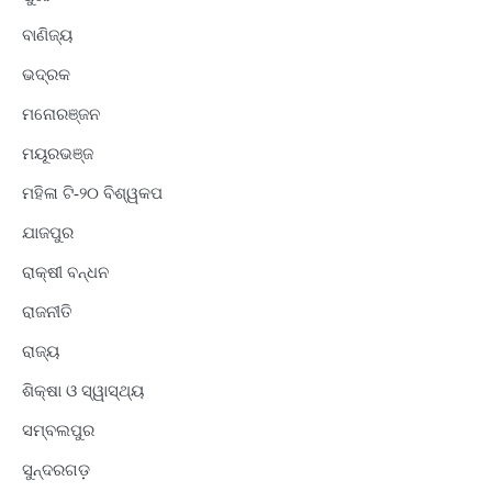
ବାଣିଜ୍ୟ
ଭଦ୍ରକ
ମନୋରଞ୍ଜନ
ମୟୂରଭଞ୍ଜ
ମହିଳା ଟି-୨୦ ବିଶ୍ୱକପ
ଯାଜପୁର
ରାକ୍ଷୀ ବନ୍ଧନ
ରାଜନୀତି
ରାଜ୍ୟ
ଶିକ୍ଷା ଓ ସ୍ୱାସ୍ଥ୍ୟ
ସମ୍ବଲପୁର
ସୁନ୍ଦରଗଡ଼