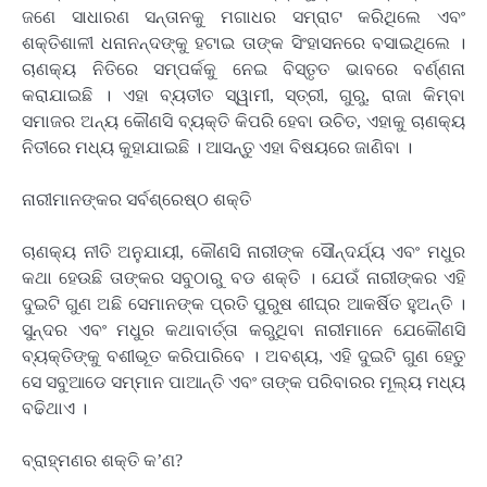
ଜଣେ ସାଧାରଣ ସନ୍ତାନକୁ ମଗାଧର ସମ୍ରାଟ କରିଥିଲେ ଏବଂ
ଶକ୍ତିଶାଳୀ ଧନାନନ୍ଦଙ୍କୁ ହଟାଇ ତାଙ୍କ ସିଂହାସନରେ ବସାଇଥିଲେ ।
ଚାଣକ୍ୟ ନିତିରେ ସମ୍ପର୍କକୁ ନେଇ ବିସ୍ତୃତ ଭାବରେ ବର୍ଣ୍ଣନା
କରାଯାଇଛି । ଏହା ବ୍ୟତୀତ ସ୍ୱାମୀ, ସ୍ତ୍ରୀ, ଗୁରୁ, ରାଜା କିମ୍ବା
ସମାଜର ଅନ୍ୟ କୌଣସି ବ୍ୟକ୍ତି କିପରି ହେବା ଉଚିତ, ଏହାକୁ ଚାଣକ୍ୟ
ନିତୀରେ ମଧ୍ୟ କୁହାଯାଇଛି । ଆସନ୍ତୁ ଏହା ବିଷୟରେ ଜାଣିବା ।
ନାରୀମାନଙ୍କର ସର୍ବଶ୍ରେଷ୍ଠ ଶକ୍ତି
ଚାଣକ୍ୟ ନୀତି ଅନୁଯାୟୀ, କୌଣସି ନାରୀଙ୍କ ସୌନ୍ଦର୍ଯ୍ୟ ଏବଂ ମଧୁର
କଥା ହେଉଛି ତାଙ୍କର ସବୁଠାରୁ ବଡ ଶକ୍ତି । ଯେଉଁ ନାରୀଙ୍କର ଏହି
ଦୁଇଟି ଗୁଣ ଅଛି ସେମାନଙ୍କ ପ୍ରତି ପୁରୁଷ ଶୀଘ୍ର ଆକର୍ଷିତ ହୁଅନ୍ତି ।
ସୁନ୍ଦର ଏବଂ ମଧୁର କଥାବାର୍ତ୍ତା କରୁଥିବା ନାରୀମାନେ ଯେକୌଣସି
ବ୍ୟକ୍ତିଙ୍କୁ ବଶୀଭୂତ କରିପାରିବେ । ଅବଶ୍ୟ, ଏହି ଦୁଇଟି ଗୁଣ ହେତୁ
ସେ ସବୁଆଡେ ସମ୍ମାନ ପାଆନ୍ତି ଏବଂ ତାଙ୍କ ପରିବାରର ମୂଲ୍ୟ ମଧ୍ୟ
ବଢିଥାଏ ।
ବ୍ରାହ୍ମଣର ଶକ୍ତି କ’ଣ?