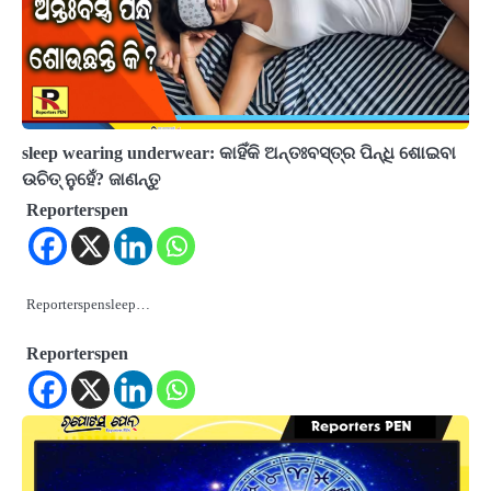
sleep wearing underwear: କାହିଁକି ଅନ୍ତଃବସ୍ତ୍ର ପିନ୍ଧି ଶୋଇବା
ଉଚିତ୍ ନୁହେଁ? ଜାଣନ୍ତୁ
Reporterspen
Reporterspensleep…
Reporterspen