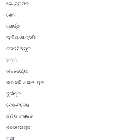
କେନ୍ଦ୍ରାପଡ଼ା
ଖେଳ
ଖୋର୍ଦ୍ଧା
ଚାଂପିଅନ୍ସ ଟ୍ରଫି
ଜଗତସିଂହପୁର
ଜିଲ୍ଲା
ଜୀବନଚର୍ଯ୍ୟା
ଦୀପାବଳି ଓ କାଳୀ ପୂଜା
ଦୁର୍ଗାପୂଜା
ଦେଶ-ବିଦେଶ
ଧର୍ମ ଓ ସଂସ୍କୃତି
ନବରଙ୍ଗପୁର
ପୁରୀ