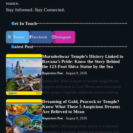
source.
Stay Informed. Stay Connected.
Get In Touch
Twitter
Facebook
Instagram
Latest Post
Murudeshwar Temple’s History Linked to
Ravana’s Pride: Know the Story Behind
the 123-Foot Shiva Statue by the Sea
Reporters Pen
August 9, 2026
Karnataka: India is home to several magnificent
temples dedicated to Lord Shiva, each associated
with unique religious traditions and fascinating…
Dreaming of Gold, Peacock or Temple?
Know What These 5 Auspicious Dreams
Are Believed to Mean
Reporters Pen
August 9, 2026
New Delhi: Dreaming while asleep is a common
experience, but some dreams are so unusual that