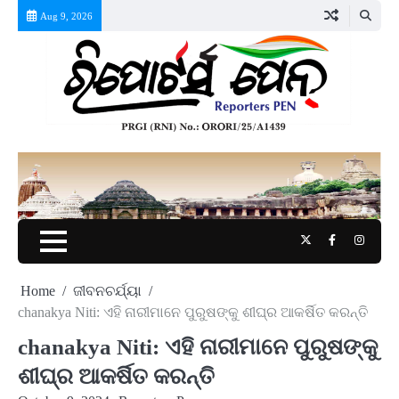
Skip
Aug 9, 2026
to
content
Twitter
Facebook
Instag
Home
ଜୀବନଚର୍ଯ୍ୟା
chanakya Niti: ଏହି ନାରୀମାନେ ପୁରୁଷଙ୍କୁ ଶୀଘ୍ର ଆକର୍ଷିତ କରନ୍ତି
chanakya Niti: ଏହି ନାରୀମାନେ ପୁରୁଷଙ୍କୁ
ଶୀଘ୍ର ଆକର୍ଷିତ କରନ୍ତି