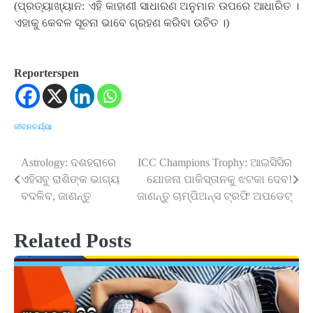
(ପ୍ରତ୍ୟାଖ୍ୟାନ: ଏହି କାହାଣୀ ସାଧାରଣ ଅନୁମାନ ଉପରେ ଆଧାରିତ ।
ଏହାକୁ କେବଳ ସୂଚନା ଭାବେ ଗ୍ରହଣ କରିବା ଉଚିତ ।)
Reporterspen
ଜୀବନଚର୍ଯ୍ୟା
Astrology: ଦଶହରାରେ
ICC Champions Trophy: ଆଇସିସିର
Post
ଏହିସବୁ ରାଶିଙ୍କ ଭାଗ୍ୟ
ଯୋଜନା ପାକିସ୍ତାନକୁ ଝଟକା ଦେବ!
navigation
ବଦଳିବ, ଜାଣନ୍ତୁ
ଜାଣନ୍ତୁ ଚାମ୍ପିଅନ୍ସ ଟ୍ରଫି ଅପଡେଟ୍‌
Related Posts