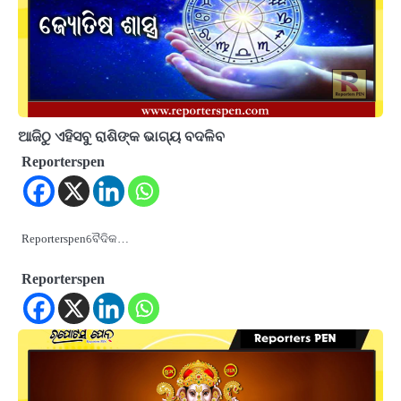
ଆଜିଠୁ ଏହିସବୁ ରାଶିଙ୍କ ଭାଗ୍ୟ ବଦଳିବ
Reporterspen
Reporterspenବୈଦିକ…
Reporterspen