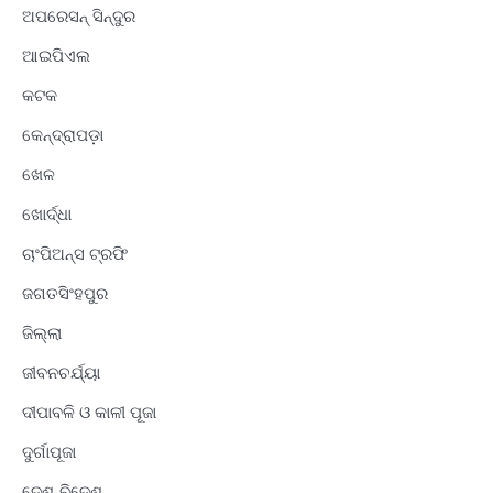
ଅପରେସନ୍ ସିନ୍ଦୁର
ଆଇପିଏଲ
କଟକ
କେନ୍ଦ୍ରାପଡ଼ା
ଖେଳ
ଖୋର୍ଦ୍ଧା
ଚାଂପିଅନ୍ସ ଟ୍ରଫି
ଜଗତସିଂହପୁର
ଜିଲ୍ଲା
ଜୀବନଚର୍ଯ୍ୟା
ଦୀପାବଳି ଓ କାଳୀ ପୂଜା
ଦୁର୍ଗାପୂଜା
ଦେଶ-ବିଦେଶ