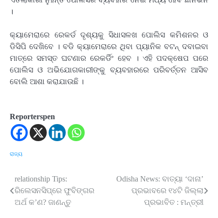
।
କ୍ୟାମେରାରେ ରେକର୍ଡ ଦୃଶ୍ୟକୁ ସିଧାସଳଖ ପୋଲିସ କମିଶନର ଓ
ଡିସିପି ଦେଖିବେ । ବଡି କ୍ୟାମେରାରେ ଥିବା ପ୍ୟାନିକ ବଟନ୍ ଦବାଇବା
ମାତ୍ରେ ସମସ୍ତ ଘଟଣାର ରେକର୍ଡିଂ ହେବ । ଏହି ପଦକ୍ଷେପ ପରେ
ପୋଲିସ ଓ ଅଭିଯୋଗକାରୀଙ୍କୁ ବ୍ୟବହାରରେ ପରିବର୍ତ୍ତନ ଆସିବ
ବୋଲି ଆଶା କରାଯାଉଛି ।
Reporterspen
ରାଜ୍ୟ
relationship Tips:
Odisha News: ବାତ୍ୟା ‘ଦାନା’
Post
ରିଲେସନସିପ୍‌ରେ ଫୁବିଙ୍ଗର
ପ୍ରଭାବରେ ୧୪ଟି ଜିଲ୍ଲା
navigation
ଅର୍ଥ କ’ଣ? ଜାଣନ୍ତୁ
ପ୍ରଭାବିତ : ମନ୍ତ୍ରୀ