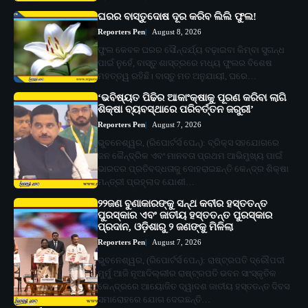
ଘରର ବାସ୍ତୁଦୋଷ ଦୂର କରିବ ଲିଲି ଫୁଲ!
Reporters Pen
August 8, 2026
ଫୁଲ କେବଳ ଘରର ସୌନ୍ଦର୍ଯ୍ୟ ବଢ଼ାଇବା କିମ୍ବା ସୁଗନ୍ଧ
ପାଇଁ ନୁହେଁ, ବାସ୍ତୁ ଶାସ୍ତ୍ରରେ ମଧ୍ୟ ଫୁଲର ବିଶେଷ
ମହତ୍ତ୍ୱ ରହିଛି। ବାସ୍ତୁ ମତ ଅନୁଯାୟୀ, ଘରେ…
‘ଭବିଷ୍ୟତ ପିଢିର ଆକାଂକ୍ଷାକୁ ପୂରଣ କରିବା ଲାଗି
ଶିକ୍ଷା ବ୍ୟବସ୍ଥାରେ ପରିବର୍ତ୍ତନ ଜରୁରୀ’
Reporters Pen
August 7, 2026
ଭୁବନେଶ୍ୱର, (ରିପୋର୍ଟର୍ସ ପେନ୍‌): ବ୍ରିକ୍ସ ସହଯୋଗରେ
ଜନ କୈନ୍ଦ୍ରିକ ଏବଂ ମାନବତା ପ୍ରଥମ ଆଭିମୁଖ୍ୟ ପାଇଁ
ଭାରତର ପ୍ରତିବଦ୍ଧତାକୁ ଦୋହରାଇଛନ୍ତି କେନ୍ଦ୍ର ଶିକ୍ଷା
ମନ୍ତ୍ରୀ ପ୍ରହ୍ଲାଦ ଯୋଶୀ…
୨୨ଜଣ ବୁଣାକାରଙ୍କୁ ସନ୍ଥ କବୀର ହସ୍ତତନ୍ତ
ପୁରସ୍କାର ଏବଂ ଜାତୀୟ ହସ୍ତତନ୍ତ ପୁରସ୍କାର
ପ୍ରଦାନ, ଓଡ଼ିଶାରୁ ୨ ଜଣଙ୍କୁ ମିଳିଲା
Reporters Pen
August 7, 2026
ଭୁବନେଶ୍ୱର, (ରିପୋର୍ଟର୍ସ ପେନ୍‌): ରାଷ୍ଟ୍ରପତି ଦ୍ରୌପଦୀ
ମୁର୍ମୁ ଆଜି ନୂଆଦିଲ୍ଲୀର ରାଷ୍ଟ୍ରପତି ଭବନ ସାଂସ୍କୃତିକ
କେନ୍ଦ୍ରରେ ଆୟୋଜିତ ଦ୍ୱାଦଶ ଜାତୀୟ ହସ୍ତତନ୍ତ ଦିବସ
ସମାରୋହରେ ଯୋଗ ଦେଇଛନ୍ତି…