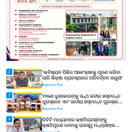
5
ଓଡ଼ିଶା ଫୁଡ୍ ପ୍ରୋ ୨୦୨୬ : ୪୩,୪୩୭ କୋଟି
ଟଙ୍କାର ନିବେଶ ପ୍ରସ୍ତାବ ହାସଲ
Reporters Pen
1
ଘରର ବାସ୍ତୁଦୋଷ ଦୂର କରିବ ଲିଲି ଫୁଲ!
Reporters Pen
2
‘ଭବିଷ୍ୟତ ପିଢିର ଆକାଂକ୍ଷାକୁ ପୂରଣ କରିବା
ଲାଗି ଶିକ୍ଷା ବ୍ୟବସ୍ଥାରେ ପରିବର୍ତ୍ତନ ଜରୁରୀ’
Reporters Pen
3
୨୨ଜଣ ବୁଣାକାରଙ୍କୁ ସନ୍ଥ କବୀର ହସ୍ତତନ୍ତ
ପୁରସ୍କାର ଏବଂ ଜାତୀୟ ହସ୍ତତନ୍ତ ପୁରସ୍କାର
ପ୍ରଦାନ, ଓଡ଼ିଶାରୁ ୨ ଜଣଙ୍କୁ ମିଳିଲା
Reporters Pen
4
ଡିବିଟି ମାଧ୍ୟମରେ କ୍ଷତିଗ୍ରସ୍ତଙ୍କୁ
କ୍ଷତିପୂରଣ ଦେବାକୁ ରାଜସ୍ୱ ମନ୍ତ୍ରୀଙ୍କ
ନିର୍ଦ୍ଦେଶ
Reporters Pen
5
ଓଡ଼ିଶା ଫୁଡ୍ ପ୍ରୋ ୨୦୨୬ : ୪୩,୪୩୭ କୋଟି
ଟଙ୍କାର ନିବେଶ ପ୍ରସ୍ତାବ ହାସଲ
Reporters Pen