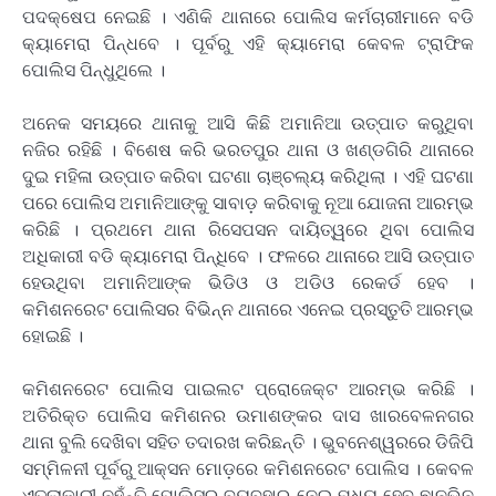
ପଦକ୍ଷେପ ନେଇଛି । ଏଣିକି ଥାନାରେ ପୋଲିସ କର୍ମଚାରୀମାନେ ବଡି
କ୍ୟାମେରା ପିନ୍ଧବେ । ପୂର୍ବରୁ ଏହି କ୍ୟାମେରା କେବଳ ଟ୍ରାଫିକ
ପୋଲିସ ପିନ୍ଧୁଥିଲେ ।
ଅନେକ ସମୟରେ ଥାନାକୁ ଆସି କିଛି ଅମାନିଆ ଉତ୍ପାତ କରୁଥିବା
ନଜିର ରହିଛି । ବିଶେଷ କରି ଭରତପୁର ଥାନା ଓ ଖଣ୍ଡଗିରି ଥାନାରେ
ଦୁଇ ମହିଳା ଉତ୍ପାତ କରିବା ଘଟଣା ଚାଞ୍ଚଲ୍ୟ କରିଥିଲା । ଏହି ଘଟଣା
ପରେ ପୋଲିସ ଅମାନିଆଙ୍କୁ ସାବାଡ଼ କରିବାକୁ ନୂଆ ଯୋଜନା ଆରମ୍ଭ
କରିଛି । ପ୍ରଥମେ ଥାନା ରିସେପସନ ଦାୟିତ୍ୱରେ ଥିବା ପୋଲିସ
ଅଧିକାରୀ ବଡି କ୍ୟାମେରା ପିନ୍ଧିବେ । ଫଳରେ ଥାନାରେ ଆସି ଉତ୍ପାତ
ହେଉଥିବା ଅମାନିଆଙ୍କ ଭିଡିଓ ଓ ଅଡିଓ ରେକର୍ଡ ହେବ ।
କମିଶନରେଟ ପୋଲିସର ବିଭିନ୍ନ ଥାନାରେ ଏନେଇ ପ୍ରସ୍ତୁତି ଆରମ୍ଭ
ହୋଇଛି ।
କମିଶନରେଟ ପୋଲିସ ପାଇଲଟ ପ୍ରୋଜେକ୍ଟ ଆରମ୍ଭ କରିଛି ।
ଅତିରିକ୍ତ ପୋଲିସ କମିଶନର ଉମାଶଙ୍କର ଦାସ ଖାରବେଳନଗର
ଥାନା ବୁଲି ଦେଖିବା ସହିତ ତଦାରଖ କରିଛନ୍ତି । ଭୁବନେଶ୍ୱରରେ ଡିଜିପି
ସମ୍ମିଳନୀ ପୂର୍ବରୁ ଆକ୍ସନ ମୋଡ଼ରେ କମିଶନରେଟ ପୋଲିସ । କେବଳ
ଏତଲାକାରୀ ନୁହଁନ୍ତି ପୋଲିସର ବ୍ୟବହାର ନେଇ ମଧ୍ୟ ହେବ ଛାନଭିନ