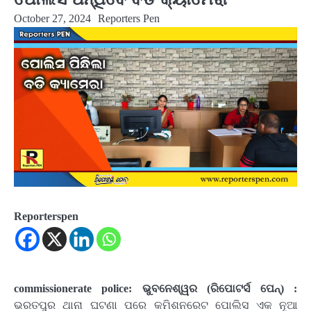
October 27, 2024
Reporters Pen
Reporterspen
commissionerate police: ଭୁବନେଶ୍ୱର (ରିପୋଟର୍ସ ପେନ୍‌) :
ଭରତପୁର ଥାନା ଘଟଣା ପରେ କମିଶନରେଟ ପୋଲିସ ଏକ ନୂଆ