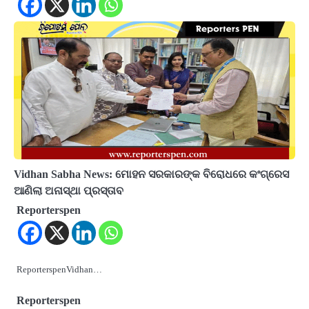
Vidhan Sabha News: ମୋହନ ସରକାରଙ୍କ ବିରୋଧରେ କଂଗ୍ରେସ
ଆଣିଲା ଅନାସ୍ଥା ପ୍ରସ୍ତାବ
Reporterspen
ReporterspenVidhan…
Reporterspen