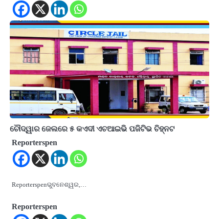
ଚୌଦ୍ୱାର ଜେଲରେ ୫ କଏଦୀ ଏଚଆଇଭି ପଜିଟିଭ ଚିହ୍ନଟ
Reporterspen
Reporterspenଭୁବନେଶ୍ୱର,…
Reporterspen