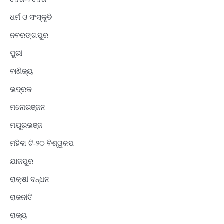
ଧର୍ମ ଓ ସଂସ୍କୃତି
ନବରଙ୍ଗପୁର
ପୁରୀ
ବାଣିଜ୍ୟ
ଭଦ୍ରକ
ମନୋରଞ୍ଜନ
ମୟୂରଭଞ୍ଜ
ମହିଳା ଟି-୨୦ ବିଶ୍ୱକପ
ଯାଜପୁର
ରାକ୍ଷୀ ବନ୍ଧନ
ରାଜନୀତି
ରାଜ୍ୟ