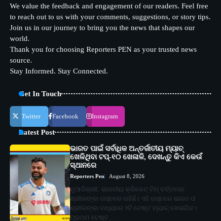
We value the feedback and engagement of our readers. Feel free
to reach out to us with your comments, suggestions, or story tips.
Join us in our journey to bring you the news that shapes our
world.
Thank you for choosing Reporters PEN as your trusted news
source.
Stay Informed. Stay Connected.
Get In Touch
Twitter
Facebook
Instagram
Latest Post
ଭାରତ ପାଇଁ ସର୍ବାଧିକ ଅନ୍ତର୍ଜାତୀୟ ମ୍ୟାଚ୍
ଖେଳିଥିବା ଟପ୍-୧୦ ଖେଳାଳି, ଦେଖନ୍ତୁ କିଏ କେଉଁ
ସ୍ଥାନରେ
Reporters Pen
August 8, 2026
ନୂଆଦିଲ୍ଲୀ: ଭାରତୀୟ କ୍ରିକେଟ୍ ଟିମ୍ ବର୍ତ୍ତମାନ
ଶ୍ରୀଲଙ୍କା ଗସ୍ତରେ ରହିଛି। ଏହି ଗସ୍ତରେ ଭାରତ ଓ
ଶ୍ରୀଲଙ୍କା ମଧ୍ୟରେ ୨ଟି ଟେଷ୍ଟ ମ୍ୟାଚ୍ ଖେଳାଯିବ।
ପ୍ରଥମ ଟେଷ୍ଟ…