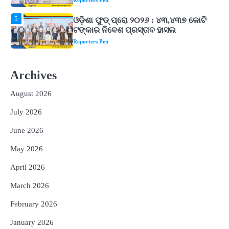
1
ଘରର ବାସ୍ତୁଦୋଷ ଦୂର କରିବ ଲିଲି ଫୁଲ!
Reporters Pen
2
‘ଭବିଷ୍ୟତ ପିଢିର ଆକାଂକ୍ଷାକୁ ପୂରଣ କରିବା
ଲାଗି ଶିକ୍ଷା ବ୍ୟବସ୍ଥାରେ ପରିବର୍ତ୍ତନ ଜରୁରୀ’
Archives
Reporters Pen
August 2026
3
୨୨ଜଣ ବୁଣାକାରଙ୍କୁ ସନ୍ଥ କବୀର ହସ୍ତତନ୍ତ
ପୁରସ୍କାର ଏବଂ ଜାତୀୟ ହସ୍ତତନ୍ତ ପୁରସ୍କାର
July 2026
ପ୍ରଦାନ, ଓଡ଼ିଶାରୁ ୨ ଜଣଙ୍କୁ ମିଳିଲା
Reporters Pen
June 2026
4
ଡିବିଟି ମାଧ୍ୟମରେ କ୍ଷତିଗ୍ରସ୍ତଙ୍କୁ
May 2026
କ୍ଷତିପୂରଣ ଦେବାକୁ ରାଜସ୍ୱ ମନ୍ତ୍ରୀଙ୍କ
ନିର୍ଦ୍ଦେଶ
Reporters Pen
April 2026
5
ଓଡ଼ିଶା ଫୁଡ୍ ପ୍ରୋ ୨୦୨୬ : ୪୩,୪୩୭ କୋଟି
March 2026
ଟଙ୍କାର ନିବେଶ ପ୍ରସ୍ତାବ ହାସଲ
February 2026
Reporters Pen
January 2026