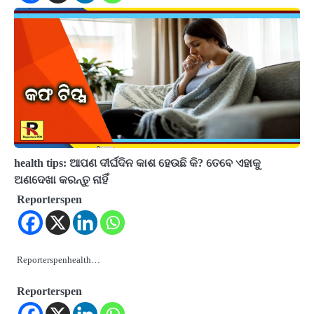
health tips: ଆପଣ ଦୀର୍ଘଦିନ କାଶ ହେଉଛି କି? ତେବେ ଏହାକୁ
ଅଣଦେଖା କରନ୍ତୁ ନାହିଁ
Reporterspen
Reporterspenhealth…
Reporterspen