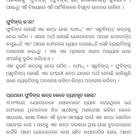
ଆସନ୍ତୁ ଏହି ବିଷୟରେ ଏହି ଆର୍ଟିକିଲରେ ବିସ୍ତୃତ ଭାବରେ ଜାଣିବା ।
ଫୁବିଙ୍ଗ୍ କ’ଣ?
ଫୁବିଙ୍ଗ ହେଉଛି ଏକ ଶବ୍ଦ ଯାହା ‘ଫୋନ୍‌’ ଏବଂ ‘ସ୍ନୁବିଙ୍ଗ୍‌’ ଶବ୍ଦକୁ
ନେଇ ଗଠିତ । ଏହାର ଅର୍ଥ ହେଉଛି ଯେତେବେଳେ ଆପଣ କଥାବାର୍ତ୍ତା
କରୁଛନ୍ତି ଏବଂ ଆପଣ ଫୋନରେ ଧ୍ୟାନ ଦେଉଛନ୍ତି ସେହି ବ୍ୟକ୍ତିଙ୍କୁ
ଅଣଦେଖା କରନ୍ତୁ । ଏହା ଏକ ପ୍ରକାର ଖରାପ ଅଭ୍ୟାସ ଯାହା
ସଂପର୍କକୁ ଦୁର୍ବଳ କରିଥାଏ ।
ଏହା ଦୁଇଟି ଶବ୍ଦକୁ ନେଇ ଗଠିତ – ଫୋନ୍ + ସ୍ନୁବିଙ୍ଗ୍ = ଫୁବିଙ୍ଗ୍
(ସ୍ନୁବିଙ୍ଗ୍ ହେଉଛି ଏକ ଇଂରାଜୀ ଶବ୍ଦ ଯାହାର ଅର୍ଥ ହେଉଛି ଜାଣିଶୁଣି
ଜଣେ ବ୍ୟକ୍ତିଙ୍କୁ ଅବହେଳା କରିବା କିମ୍ବା ଅବହେଳା କରିବା) ।
ପ୍ରଥମେ ଫୁବିଙ୍ଗ ଶବ୍ଦ କେବେ ବ୍ୟବହୃତ ହେଲା?
୨୦୧୩ରେ, ଯେତେବେଳେ ଲୋକମାନେ ଧ୍ୟାନ ଦେଇଥିଲେ ଯେ
ଫୋନରେ ଥିବାବେଳେ ନିଜ ସାଥୀଙ୍କୁ ଅଣଦେଖା କରିବା କେତେ
ସାଧାରଣ, ଭାଷା ବିଜ୍ଞାନ ଏହି ନୂତନ ସମସ୍ୟା ପାଇଁ ଏକ ଶବ୍ଦ ଖୋଜିବା
ଆରମ୍ଭ କଲା । ତାଙ୍କୁ ଏକ ଶବ୍ଦ ଦରକାର ଥିଲା ଯାହା ବୁଝାଇପାରେ
କାହିଁକି ଆମେ ଯେତେବେଳେ କାହା ସହିତ କଥାବାର୍ତ୍ତା ହେଉ, ଆମେ