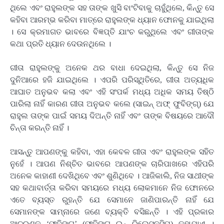
ଥିଲେ ଏବଂ ରାହୁଲଙ୍କ ସହ ତାଙ୍କ ଖୁସି ବାଂଟିବାକୁ ଚାହୁଁଥିଲେ, କିନ୍ତୁ ସେ
କହିବା ଆରମ୍ଭ କରିବା ମାତ୍ରେ ରାହୁଲଙ୍କ ଧ୍ୟାନ ଫୋନକୁ ଯାଇଥିଲା
। ସେ କ୍ରମାଗତ ଭାବରେ ବିଜ୍ଞପ୍ତି ଯାଂଚ କରୁଥିଲେ ଏବଂ ଗୀତାଙ୍କ
କଥା ପ୍ରତି ଧ୍ୟାନ ଦେଉନଥିଲେ ।
ଗୀତା ରାହୁଲଙ୍କୁ ଅନେକ ଥର ବାଧା ଦେଇଥିଲା, କିନ୍ତୁ ସେ ନିଜ
ଦୁନିଆରେ ହଜି ଯାଇଥିଲେ । ଏପରି ପରିସ୍ଥିତିରେ, ଗୀତା ଅତ୍ୟଧିକ
ଆଘାତ ଅନୁଭବ କଲା ଏବଂ ଏହି ସଂପର୍କ ମଧ୍ୟ ଅଧିକ ସମୟ ତିଷ୍ଠି
ପାରିଲା ନାହିଁ କାରଣ ଗୀତା ଅନୁଭବ କଲେ (ସାଇନ୍ ଅଫ୍ ଫୁବିଙ୍ଗ୍‌) ଯେ
ରାହୁଲ ତାଙ୍କ ପାଇଁ ସମୟ ଦିଅନ୍ତି ନାହିଁ ଏବଂ ତାଙ୍କ ବିଷୟରେ ଆଦୌ
ଚିନ୍ତା କରନ୍ତି ନାହିଁ ।
ଆସନ୍ତୁ ଆପଣଙ୍କୁ କହିବା, ଏହା କେବଳ ଗୀତା ଏବଂ ରାହୁଲଙ୍କ ସହିତ
ନୁହେଁ । ଆପଣ ନିଶ୍ଚିତ ଭାବରେ ଆପଣଙ୍କ ଚାରିପାଖରେ ଏହିପରି
ଅନେକ କାହାଣୀ ଦେଖିଥିବେ ଏବଂ ଶୁଣିଥିବେ । ଆଜିକାଲି, ନିଜ ସାଥୀଙ୍କ
ସହ କଥାବାର୍ତ୍ତା କରିବା ସମୟରେ ମଧ୍ୟ ଲୋକମାନେ ନିଜ ଫୋନରେ
ଏତେ ବ୍ୟସ୍ତ ରୁହନ୍ତି ଯେ ସେମାନେ ଜାଣିପାରନ୍ତି ନାହିଁ ଯେ
ସେମାନଙ୍କ ସାମ୍ନାରେ ଜଣେ ବ୍ୟକ୍ତି ବସିଛନ୍ତି । ଏହି ପ୍ରକାର
ଆଚରଣକୁ ‘ଫୁବିଙ୍ଗ୍‌’ (ଫୁବିଙ୍ଗ୍ ଇନ୍ ରିଲେସନସିପ୍‌) କୁହାଯାଏ ।