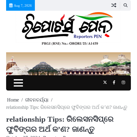
Skip
Aug 7, 2026
to
content
Twitter
Facebook
Instag
Home
ଜୀବନଚର୍ଯ୍ୟା
relationship Tips: ରିଲେସନସିପ୍‌ରେ ଫୁବିଙ୍ଗର ଅର୍ଥ କ’ଣ? ଜାଣନ୍ତୁ
relationship Tips: ରିଲେସନସିପ୍‌ରେ
ଫୁବିଙ୍ଗର ଅର୍ଥ କ’ଣ? ଜାଣନ୍ତୁ