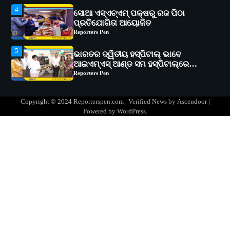
5
ଭାରତର ଦ୍ୱିତୀୟ ହସ୍ପିଟାଲ୍ ଭାବେ
ଆଇଏମ୍‌ଏସ୍ ଆଣ୍ଡ ସମ ହସ୍ପିଟାଲ୍‌ରେ
ଅତ୍ୟାଧୁନିକ ଡିଜିସ୍କାନର ସ୍ଥାପନ
Reporters Pen
1
ସୋଆ ପକ୍ଷରୁ ରାୱେ କାର୍ଯ୍ୟକ୍ରମ ଅଧୀନରେ
୧୧ଟି ଗ୍ରାମରେ ୧୬ଟି କୃଷକ ପ୍ରଶିକ୍ଷଣ
କାର୍ଯ୍ୟକ୍ରମ ଆୟୋଜିତ
Reporters Pen
2
ସୋଆର ୨୦ତମ ପ୍ରତିଷ୍ଠା ଦିବସରେ
Copyright © 2024 Reporterspen.com | Verified News by
Ascendoor
|
ବିଶ୍ୱବିଦ୍ୟାଳୟର ସଫଳତା, ଉତ୍କର୍ଷତା ଓ
Powered by
WordPress
.
ଅଗ୍ରଗତିର ସ୍ମୃତିଚାରଣ
Reporters Pen
3
ରୋଗୀମାନେ ଡାକ୍ତରଙ୍କୁ ଭଗବାନ ସଦୃଶ
ମାନନ୍ତି: ସୋଆ ଉପସଭାପତି
Reporters Pen
4
ସୋଆ ଏସ୍‌ଏଚ୍‌ଏମ୍ ପକ୍ଷରୁ ରଜ ପିଠା
ପ୍ରତିଯୋଗିତା ଆୟୋଜିତ
Reporters Pen
5
ଭାରତର ଦ୍ୱିତୀୟ ହସ୍ପିଟାଲ୍ ଭାବେ