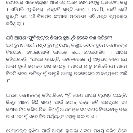
ଫୋନରେ ଏତେ ବ୍ୟସ୍ତ ଥାଉ ଯେ ଆମେ ସେମାନଙ୍କୁ ଅଣଦେଖା କରୁ
। ଏହିପରି ‘ଫୁବିଙ୍ଗ୍‌’ ଶବ୍ଦଟି ସୃଷ୍ଟି ହେଲା । ତଥାପି, କେହି କେହି
କୁହନ୍ତି ଯେ ଏହି ବିଜ୍ଞାପନ କଂପାନୀ ପ୍ରଥମେ ଏହି ଶବ୍ଦ ବ୍ୟବହାର
କରିଥିଲା ।
ଯଦି ଆପଣ ‘ଫୁବିଙ୍ଗ୍‌’ର ଶିକାର ହୁଅନ୍ତି ତେବେ କଣ କରିବେ?
ଯଦି ତୁମର ସାଥୀ ମଧ୍ୟ ତୁମକୁ ଫୋନ୍ କରୁଛି, ତେବେ ତୁମେ ସେମାନଙ୍କ
ବିଷୟରେ ଖୋଲାଖୋଲି ଭାବରେ କଥା ହୋଇପାରିବ । ଆପଣ
କହିପାରନ୍ତି, “ଆପଣ ଜାଣନ୍ତି, ବେଳେବେଳେ ମୁଁ ଅନୁଭବ କରେ ଯେ
ଆମେ ଦୁହେଁ ଫୋନ୍‌ର ଦାସ ହୋଇଛୁ । ଆପଣ ଭାବୁ ନାହାଁନ୍ତି ଯେ ଆମେ
ବିରତି ନେବା ଉଚିତ୍‌? ମୁଁ ଭାବୁଛି ଆମକୁ ପରସ୍ପରର ଆବଶ୍ୟକତା ଅଛି
।”
ଆପଣ ସେମାନଙ୍କୁ କହିପାରିବେ, “ମୁଁ ଜାଣେ ଆପଣ ବ୍ୟସ୍ତ ଅଛନ୍ତି,
କିନ୍ତୁ ଆମେ କିଛି ସମୟ ପାଇଁ ଫୋନ୍ ବନ୍ଦ କରି ପରସ୍ପର ସହ
କଥାବାର୍ତ୍ତା କରିପାରିବା କି? ମୁଁ ଆପଣଙ୍କ ସହ ସମୟ ବିତାଇବାକୁ ଭଲ
ପାଏ ଏବଂ ମୁଁ ଏତେ ଦିନ ପର୍ଯ୍ୟନ୍ତ ଏହାକୁ ଭଲ ପାଏ ।”
ସେମାନଙ୍କୁ ବୁଝିବା ପାଇଁ ଆପଣ ହାଲୁକା ଥଟ୍ଟା ମଧ୍ୟ କରିପାରିବେ