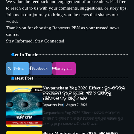
We value the feedback and engagement of our readers. Feel free
to reach out to us with your comments, suggestions, or story tips.
Join us in our journey to bring you the news that shapes our
world.
Thank you for choosing Reporters PEN as your trusted news
source.
Stay Informed. Stay Connected.
Get In Touch
Twitter
Facebook
Instagram
Latest Post
Navpancham Yog 2026 Effect : ବୁଧ-ଶନିଙ୍କ
ନବପଞ୍ଚମ ଦୃଷ୍ଟି ଯୋଗ: ଏହି ୪ ରାଶିଙ୍କୁ
ମିଳିପାରେ ବଡ଼ ଆର୍ଥିକ ଲାଭ
Reporters Pen
August 7, 2026
Navpancham Yog 2026 Effect : ବୈଦିକ ଜ୍ୟୋତିଷ
ଶାସ୍ତ୍ର ଅନୁସାରେ ଅଗଷ୍ଟ ମାସରେ ବୁଦ୍ଧିର କାରକ ବୁଧ
ଏବଂ ନ୍ୟାୟର କାରକ ଶନି ଏକ ବିଶେଷ…
Shiva Mantras Sawan 2026: ଶ୍ରାବଣରେ