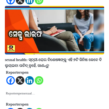
sexual health: ସ୍ତ୍ରୀ-ରୋଗ ବିଶେଷଜ୍ଞଙ୍କୁ ଏହି ୭ଟି ଜିନିଷ କେବେ ବି
ଲୁଚାଇବା ଉଚିତ୍ ନୁହେଁ, ଜାଣନ୍ତୁ
Reporterspen
Reporterspensexual…
Reporterspen