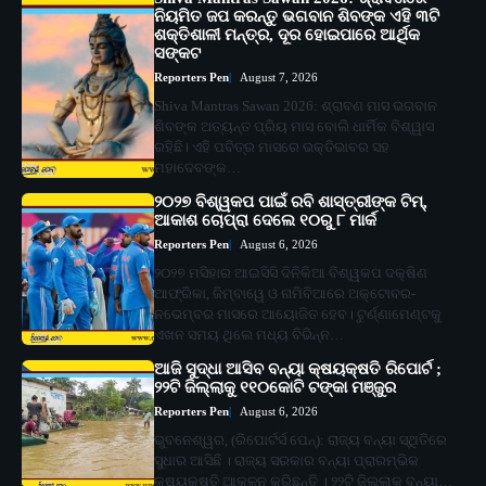
ନିୟମିତ ଜପ କରନ୍ତୁ ଭଗବାନ ଶିବଙ୍କ ଏହି ୩ଟି
ଶକ୍ତିଶାଳୀ ମନ୍ତ୍ର, ଦୂର ହୋଇପାରେ ଆର୍ଥିକ
ସଙ୍କଟ
Reporters Pen
August 7, 2026
Shiva Mantras Sawan 2026: ଶ୍ରାବଣ ମାସ ଭଗବାନ
ଶିବଙ୍କ ଅତ୍ୟନ୍ତ ପ୍ରିୟ ମାସ ବୋଲି ଧାର୍ମିକ ବିଶ୍ୱାସ
ରହିଛି। ଏହି ପବିତ୍ର ମାସରେ ଭକ୍ତିଭାବର ସହ
ମହାଦେବଙ୍କ…
୨୦୨୭ ବିଶ୍ୱକପ ପାଇଁ ରବି ଶାସ୍ତ୍ରୀଙ୍କ ଟିମ୍,
ଆକାଶ ଚୋପ୍ରା ଦେଲେ ୧୦ରୁ ୮ ମାର୍କ
Reporters Pen
August 6, 2026
୨୦୨୭ ମସିହାର ଆଇସିସି ଦିନିକିଆ ବିଶ୍ୱକପ ଦକ୍ଷିଣ
ଆଫ୍ରିକା, ଜିମ୍ବାୱେ ଓ ନାମିବିଆରେ ଅକ୍ଟୋବର-
ନଭେମ୍ବର ମାସରେ ଆୟୋଜିତ ହେବ। ଟୁର୍ଣ୍ଣାମେଣ୍ଟକୁ
ଏଖନ ସମୟ ଥିଲେ ମଧ୍ୟ ବିଭିନ୍ନ…
ଆଜି ସୁଦ୍ଧା ଆସିବ ବନ୍ୟା କ୍ଷୟକ୍ଷତି ରିପୋର୍ଟ ;
୨୨ଟି ଜିଲ୍ଲାକୁ ୧୧୦କୋଟି ଟଙ୍କା ମଞ୍ଜୁର
Reporters Pen
August 6, 2026
ଭୁବନେଶ୍ୱର, (ରିପୋର୍ଟର୍ସ ପେନ୍‌): ରାଜ୍ୟ ବନ୍ୟା ସ୍ଥିତିରେ
ସୁଧାର ଆସିଛି । ରାଜ୍ୟ ସରକାର ବନ୍ୟା ପ୍ରାରମ୍ଭିକ
କ୍ଷୟକ୍ଷତି ଆକଳନ କରିଛନ୍ତି । ୨୨ଟି ଜିଲ୍ଲାକୁ ବନ୍ୟା…