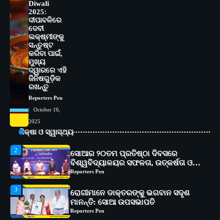
Diwali
ପ୍ରତିଯୋଗିତା ଆୟୋଜିତ
2025:
Reporters Pen
ଦୀପାବଳିରେ
ଦେବୀ
5
ଭାରତର ଦ୍ୱିତୀୟ ହସ୍ପିଟାଲ୍ ଭାବେ
ଲକ୍ଷ୍ମୀଙ୍କୁ
ଆଇଏମ୍‌ଏସ୍ ଆଣ୍ଡ ସମ ହସ୍ପିଟାଲ୍‌ରେ
ସନ୍ତୁଷ୍ଟ
କରିବା ପାଇଁ,
ଅତ୍ୟାଧୁନିକ ଡିଜିସ୍କାନର ସ୍ଥାପନ
Reporters Pen
ମୁଖ୍ୟ
ଦ୍ୱାରରେ ଏହି
1
ସୋଆ ପକ୍ଷରୁ ରାୱେ କାର୍ଯ୍ୟକ୍ରମ ଅଧୀନରେ
ଜିନିଷଗୁଡ଼ିକ
୧୧ଟି ଗ୍ରାମରେ ୧୬ଟି କୃଷକ ପ୍ରଶିକ୍ଷଣ
ରଖନ୍ତୁ
କାର୍ଯ୍ୟକ୍ରମ ଆୟୋଜିତ
Reporters Pen
Reporters Pen
October 16,
2
ସୋଆର ୨୦ତମ ପ୍ରତିଷ୍ଠା ଦିବସରେ
2025
ବିଶ୍ୱବିଦ୍ୟାଳୟର ସଫଳତା, ଉତ୍କର୍ଷତା ଓ
ଶିକ୍ଷା ଓ ସ୍ୱାସ୍ଥ୍ୟ
ଅଗ୍ରଗତିର ସ୍ମୃତିଚାରଣ
Reporters Pen
3
ରୋଗୀମାନେ ଡାକ୍ତରଙ୍କୁ ଭଗବାନ ସଦୃଶ
ମାନନ୍ତି: ସୋଆ ଉପସଭାପତି
Reporters Pen
4
ସୋଆ ଏସ୍‌ଏଚ୍‌ଏମ୍ ପକ୍ଷରୁ ରଜ ପିଠା
ପ୍ରତିଯୋଗିତା ଆୟୋଜିତ
Reporters Pen