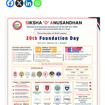
2
୨୦୨୭ ବିଶ୍ୱକପ ପାଇଁ ରବି ଶାସ୍ତ୍ରୀଙ୍କ ଟିମ୍,
ଆକାଶ ଚୋପ୍ରା ଦେଲେ ୧୦ରୁ ୮ ମାର୍କ
Reporters Pen
3
ଆଜି ସୁଦ୍ଧା ଆସିବ ବନ୍ୟା କ୍ଷୟକ୍ଷତି ରିପୋର୍ଟ
; ୨୨ଟି ଜିଲ୍ଲାକୁ ୧୧୦କୋଟି ଟଙ୍କା ମଞ୍ଜୁର
Reporters Pen
4
ସୁଦୃଢ଼ ହେବ ବିପର୍ଯ୍ୟୟ ପରିଚାଳନା ଭିତ୍ତିଭୂମି,
ନିର୍ଭୁଲ୍ ହେବ ପାଣିପାଗ ପୂର୍ବାନୁମାନ
Reporters Pen
5
ଗୋପବନ୍ଧୁ ସ୍ୱାସ୍ଥ୍ୟ ବୀମା ଯୋଜନା