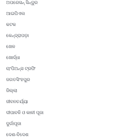
ଅପରେସନ୍ ସିନ୍ଦୁର
ଆଇପିଏଲ
କଟକ
କେନ୍ଦ୍ରାପଡ଼ା
ଖେଳ
ଖୋର୍ଦ୍ଧା
ଚାଂପିଅନ୍ସ ଟ୍ରଫି
ଜଗତସିଂହପୁର
ଜିଲ୍ଲା
ଜୀବନଚର୍ଯ୍ୟା
ଦୀପାବଳି ଓ କାଳୀ ପୂଜା
ଦୁର୍ଗାପୂଜା
ଦେଶ-ବିଦେଶ