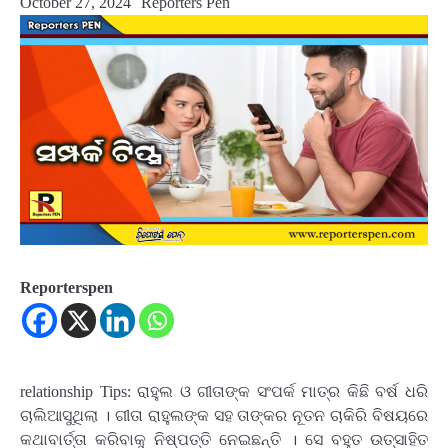
October 27, 2024
Reporters Pen
Reporterspen
relationship Tips: ରାହୁଲ ଓ ଗୀତାଙ୍କ ସଂପର୍କ ମାତ୍ର କିଛି ବର୍ଷ ଧରି
ଚାଲିଆସୁଥିଲା । ଗୀତା ରାହୁଲଙ୍କ ସହ ତାଙ୍କର ନୂତନ ଚାକିରି ବିଷୟରେ
କଥାବାର୍ତ୍ତା କରିବାକୁ ନିଷ୍ପତ୍ତି ନେଇଛନ୍ତି । ସେ ବହୁତ ଉତ୍ସାହିତ