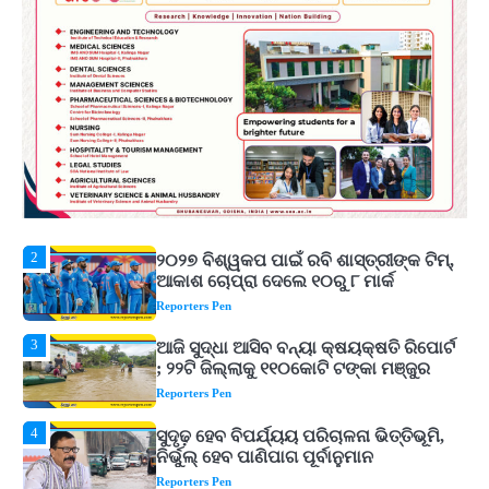
ପରିବର୍ତ୍ତିତ ହେଲେ ଆନ୍ଦୋଳନ ତେଜିବ :
ଉତ୍କଳ ସାମ୍ବାଦିକ ସଂଘ
Reporters Pen
1
Shiva Mantras Sawan 2026: ଶ୍ରାବଣରେ
ନିୟମିତ ଜପ କରନ୍ତୁ ଭଗବାନ ଶିବଙ୍କ ଏହି
୩ଟି ଶକ୍ତିଶାଳୀ ମନ୍ତ୍ର, ଦୂର ହୋଇପାରେ
Reporters Pen
ଆର୍ଥିକ ସଙ୍କଟ
2
୨୦୨୭ ବିଶ୍ୱକପ ପାଇଁ ରବି ଶାସ୍ତ୍ରୀଙ୍କ ଟିମ୍,
ଆକାଶ ଚୋପ୍ରା ଦେଲେ ୧୦ରୁ ୮ ମାର୍କ
Reporters Pen
3
ଆଜି ସୁଦ୍ଧା ଆସିବ ବନ୍ୟା କ୍ଷୟକ୍ଷତି ରିପୋର୍ଟ
; ୨୨ଟି ଜିଲ୍ଲାକୁ ୧୧୦କୋଟି ଟଙ୍କା ମଞ୍ଜୁର
Reporters Pen
4
ସୁଦୃଢ଼ ହେବ ବିପର୍ଯ୍ୟୟ ପରିଚାଳନା ଭିତ୍ତିଭୂମି,
ନିର୍ଭୁଲ୍ ହେବ ପାଣିପାଗ ପୂର୍ବାନୁମାନ
Reporters Pen
5
ଗୋପବନ୍ଧୁ ସ୍ୱାସ୍ଥ୍ୟ ବୀମା ଯୋଜନା
ପରିବର୍ତ୍ତିତ ହେଲେ ଆନ୍ଦୋଳନ ତେଜିବ :
ଉତ୍କଳ ସାମ୍ବାଦିକ ସଂଘ
Reporters Pen