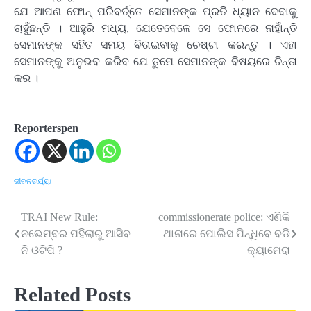
ଯେ ଆପଣ ଫୋନ୍ ପରିବର୍ତ୍ତେ ସେମାନଙ୍କ ପ୍ରତି ଧ୍ୟାନ ଦେବାକୁ
ଚାହୁଁଛନ୍ତି । ଆହୁରି ମଧ୍ୟ, ଯେତେବେଳେ ସେ ଫୋନରେ ନାହାଁନ୍ତି
ସେମାନଙ୍କ ସହିତ ସମୟ ବିତାଇବାକୁ ଚେଷ୍ଟା କରନ୍ତୁ । ଏହା
ସେମାନଙ୍କୁ ଅନୁଭବ କରିବ ଯେ ତୁମେ ସେମାନଙ୍କ ବିଷୟରେ ଚିନ୍ତା
କର ।
Reporterspen
ଜୀବନଚର୍ଯ୍ୟା
TRAI New Rule:
commissionerate police: ଏଣିକି
Post
ନଭେମ୍ବର ପହିଲାରୁ ଆସିବ
ଥାନାରେ ପୋଲିସ ପିନ୍ଧିବେ ବଡି
navigation
ନି ଓଟିପି ?
କ୍ୟାମେରା
Related Posts