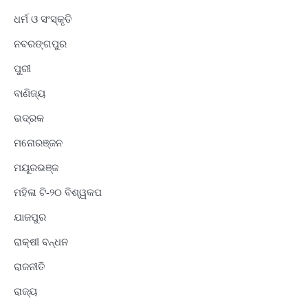
ଧର୍ମ ଓ ସଂସ୍କୃତି
ନବରଙ୍ଗପୁର
ପୁରୀ
ବାଣିଜ୍ୟ
ଭଦ୍ରକ
ମନୋରଞ୍ଜନ
ମୟୂରଭଞ୍ଜ
ମହିଳା ଟି-୨୦ ବିଶ୍ୱକପ
ଯାଜପୁର
ରାକ୍ଷୀ ବନ୍ଧନ
ରାଜନୀତି
ରାଜ୍ୟ