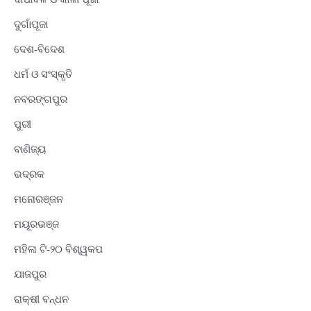
ଦୁର୍ଗାପୂଜା
ଦେଶ-ବିଦେଶ
ଧର୍ମ ଓ ସଂସ୍କୃତି
ନବରଙ୍ଗପୁର
ପୁରୀ
ବାଣିଜ୍ୟ
ଭଦ୍ରକ
ମନୋରଞ୍ଜନ
ମୟୂରଭଞ୍ଜ
ମହିଳା ଟି-୨୦ ବିଶ୍ୱକପ
ଯାଜପୁର
ରାକ୍ଷୀ ବନ୍ଧନ