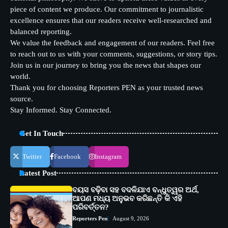
piece of content we produce. Our commitment to journalistic
excellence ensures that our readers receive well-researched and
balanced reporting.
We value the feedback and engagement of our readers. Feel free
to reach out to us with your comments, suggestions, or story tips.
Join us in our journey to bring you the news that shapes our
world.
Thank you for choosing Reporters PEN as your trusted news
source.
Stay Informed. Stay Connected.
Get In Touch
Twitter
Facebook
Instagram
Latest Post
ବୟସ ବଢ଼ିବା ସହ ବଦଳିଯାଏ ବନ୍ଧୁତ୍ୱର ଅର୍ଥ,
ଆପଣ ମଧ୍ୟ ଅନୁଭବ କରିଛନ୍ତି କି ଏହି
ପରିବର୍ତ୍ତନ?
Reporters Pen
August 9, 2026