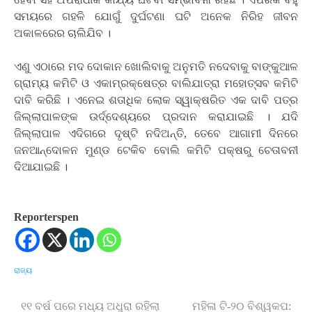
ସମୟରେ ଗହଳି ଯୋଗୁଁ ଦୁର୍ଘଟଣା ଘଟି ଅନେକ ନିରିହ ଜୀବନ
ଅକାଳରେର ଚାଲିଯିବ ।
ଏଣୁ ଏଠାରେ ମଦ ଦୋକାନ ଖୋଲିବାକୁ ଅନୁମତି ନଦେବାକୁ ବାଙ୍କୁଆଳ
ଗ୍ରାମ୍ୟ କମିଟି ଓ ଏକାମ୍ରକ୍ଷେତ୍ର ବାଲିଯାତ୍ରା ମହୋତ୍ସବ କମିଟି
ଦାବି କରିଛି । ଏନେଇ ଶତାଧିକ ଲୋକ ସ୍ୱାକ୍ଷରିତ ଏକ ଦାବି ପତ୍ର
ଜିଲ୍ଲାପାଳଙ୍କ ଉର୍ଦ୍ଦେଶ୍ୟରେ ପ୍ରଦାନ କରାଯାଇଛି । ଯଦି
ଜିଲ୍ଲାପାଳ ଏଦିଗରେ ଦୃଷ୍ଟି ନଦିଅନ୍ତି, ତେବେ ଆଗାମୀ ଦିନରେ
ଜନଆନ୍ଦୋଳନ ମୁଣ୍ଡ ଟେକିବ ବୋଲି କମିଟି ପକ୍ଷରୁ ଚେତାବନୀ
ଦିଆଯାଇଛି ।
Reporterspen
ରାଜ୍ୟ
୧୧ ବର୍ଷ ପରେ ମଧ୍ୟ ଅଧୁରା ରହିଲା
ମହିଳା ଟି-୨୦ ବିଶ୍ୱକପ:
Post