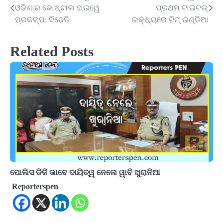
ଓଡିଶାର କୋଷ୍ଟାଲ ହାଇୱେ
ପ୍ରଥମ ଟାଇଟଲ୍
navigation
ପ୍ରକଳ୍ପ: ବିଜେଡି
ଲକ୍ଷ୍ୟରେ ଟିମ୍ ଇଣ୍ଡିଆ
Related Posts
ପୋଲିସ ଡିଜି ଭାବେ ଦାୟିତ୍ୱ ନେଲେ ୱାବି ଖୁରାନିଆ
Reporterspen