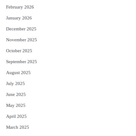
to Ravana’s Pride: Know the Story
Behind the 123-Foot Shiva Statue by the
February 2026
Reporters Pen
Sea
January 2026
December 2025
November 2025
October 2025
September 2025
August 2025
July 2025
June 2025
May 2025
April 2025
March 2025