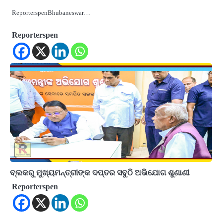
ReporterspenBhubaneswar…
Reporterspen
ବ୍ଲକରୁ ମୁଖ୍ୟମନ୍ତ୍ରୀଙ୍କ ଦପ୍ତର ସବୁଠି ଅଭିଯୋଗ ଶୁଣାଣୀ
Reporterspen