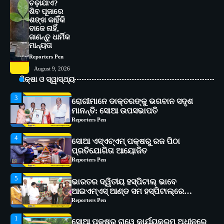
ଚଢ଼ାଯାଏ?
ଶିବ ପୂଜାରେ
1
ଶଙ୍ଖ କାହିଁକି
ସୋଆ ପକ୍ଷରୁ ରାୱେ କାର୍ଯ୍ୟକ୍ରମ ଅଧୀନରେ
ବାଜେ ନାହିଁ,
୧୧ଟି ଗ୍ରାମରେ ୧୬ଟି କୃଷକ ପ୍ରଶିକ୍ଷଣ
ଜାଣନ୍ତୁ ଧାର୍ମିକ
କାର୍ଯ୍ୟକ୍ରମ ଆୟୋଜିତ
Reporters Pen
ମାନ୍ୟତା
2
Reporters Pen
ସୋଆର ୨୦ତମ ପ୍ରତିଷ୍ଠା ଦିବସରେ
August 9, 2026
ବିଶ୍ୱବିଦ୍ୟାଳୟର ସଫଳତା, ଉତ୍କର୍ଷତା ଓ
ଅଗ୍ରଗତିର ସ୍ମୃତିଚାରଣ
ଶିକ୍ଷା ଓ ସ୍ୱାସ୍ଥ୍ୟ
Reporters Pen
3
ରୋଗୀମାନେ ଡାକ୍ତରଙ୍କୁ ଭଗବାନ ସଦୃଶ
ମାନନ୍ତି: ସୋଆ ଉପସଭାପତି
Reporters Pen
4
ସୋଆ ଏସ୍‌ଏଚ୍‌ଏମ୍ ପକ୍ଷରୁ ରଜ ପିଠା
ପ୍ରତିଯୋଗିତା ଆୟୋଜିତ
Reporters Pen
5
ଭାରତର ଦ୍ୱିତୀୟ ହସ୍ପିଟାଲ୍ ଭାବେ
ଆଇଏମ୍‌ଏସ୍ ଆଣ୍ଡ ସମ ହସ୍ପିଟାଲ୍‌ରେ
ଅତ୍ୟାଧୁନିକ ଡିଜିସ୍କାନର ସ୍ଥାପନ
Reporters Pen
1
ସୋଆ ପକ୍ଷରୁ ରାୱେ କାର୍ଯ୍ୟକ୍ରମ ଅଧୀନରେ