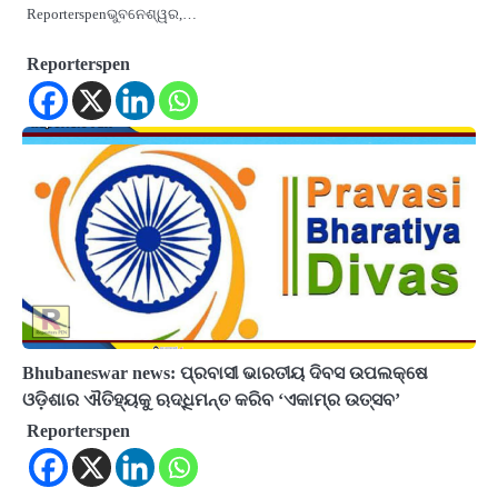
Reporterspenଭୁବନେଶ୍ୱର,…
Reporterspen
Bhubaneswar news: ପ୍ରବାସୀ ଭାରତୀୟ ଦିବସ ଉପଲକ୍ଷେ
ଓଡ଼ିଶାର ଐତିହ୍ୟକୁ ଋଦ୍ଧିମନ୍ତ କରିବ ‘ଏକାମ୍ର ଉତ୍ସବ’
Reporterspen