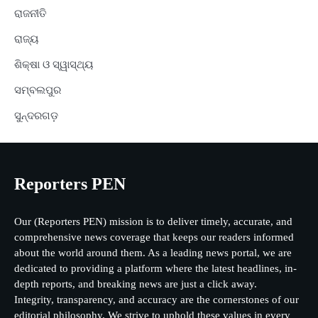
ରାଜନୀତି
ରାଜ୍ୟ
ଶିକ୍ଷା ଓ ସ୍ୱାସ୍ଥ୍ୟ
ସମ୍ବଲପୁର
ସୁନ୍ଦରଗଡ଼
Reporters PEN
Our (Reporters PEN) mission is to deliver timely, accurate, and
comprehensive news coverage that keeps our readers informed
about the world around them. As a leading news portal, we are
dedicated to providing a platform where the latest headlines, in-
depth reports, and breaking news are just a click away.
Integrity, transparency, and accuracy are the cornerstones of our
editorial philosophy. We strive to uphold these values in every