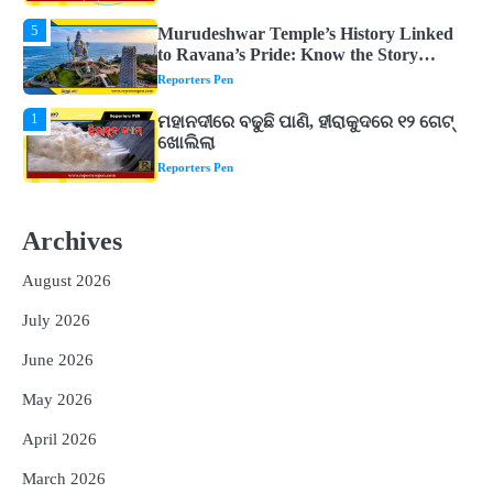
5
Murudeshwar Temple’s History Linked
to Ravana’s Pride: Know the Story
Behind the 123-Foot Shiva Statue by the
Reporters Pen
Sea
1
ମହାନଦୀରେ ବଢୁଛି ପାଣି, ହୀରାକୁଦରେ ୧୨ ଗେଟ୍
ଖୋଲିଲା
Reporters Pen
2
ଯୁବପିଢ଼ିକୁ ବିପଥଗାମୀ କରୁଛି ଅଦୃଶ୍ୟ ଶତ୍ରୁ
Archives
Reporters Pen
August 2026
3
vidur-neeti: ରାତିରେ ଶୋଇପାରୁନାହାନ୍ତି କି?
ବିଦୁର ନୀତିରେ ରହିଛି ଏହି ୫ଟି କାରଣ, ଯାହା
July 2026
ଉଡ଼ାଇ ଦିଏ ନିଦ
Reporters Pen
June 2026
4
Chanakya Niti : ସ୍ମାର୍ଟ ଓ ସଫଳ ଶିଶୁ
May 2026
ଚାହୁଁଛନ୍ତି କି? ପ୍ୟାରେଣ୍ଟିଂରେ ସାମିଲ କରନ୍ତୁ
ଚାଣକ୍ୟଙ୍କ ଏହି ୬ଟି କଥା
Reporters Pen
April 2026
5
Murudeshwar Temple’s History Linked
March 2026