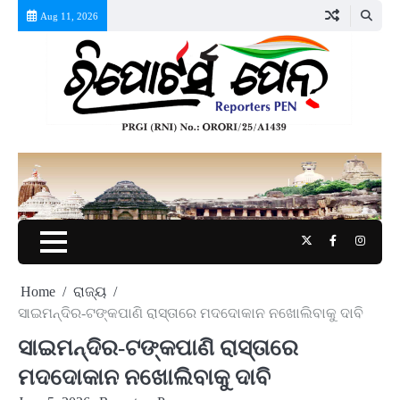
Skip
Aug 11, 2026
to
content
Twitter
Facebook
Instag
Home
ରାଜ୍ୟ
ସାଇମନ୍ଦିର-ଟଙ୍କପାଣି ରାସ୍ତାରେ ମଦଦୋକାନ ନଖୋଲିବାକୁ ଦାବି
ସାଇମନ୍ଦିର-ଟଙ୍କପାଣି ରାସ୍ତାରେ
ମଦଦୋକାନ ନଖୋଲିବାକୁ ଦାବି