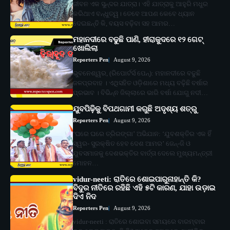
ଜୀବନ ଏକ ସୁନ୍ଦର ଯାତ୍ରା। ଏହି ଯାତ୍ରାକୁ ଆହୁରି ମଧୁର
କରିଥାଏ ବନ୍ଧୁତ୍ୱ। ତେବେ ଆପଣ କେବେ ଧ୍ୟାନ
ଦେଇଛନ୍ତି କି, ବୟସ ବଢ଼ିବା ସହ ଆମର…
ମହାନଦୀରେ ବଢୁଛି ପାଣି, ହୀରାକୁଦରେ ୧୨ ଗେଟ୍
ଖୋଲିଲା
Reporters Pen
August 9, 2026
ଭୁବନେଶ୍ୱର, (ରିପୋର୍ଟର୍ସ ପେନ୍‌): ମହାନଦୀରେ ବଢୁଛି
ଜଳପ୍ରବାହ । ଏଥିସହିତ ଓଡ଼ିଶାରେ ମଧ୍ୟ ବଢ଼ିଛି ବର୍ଷାର
ପ୍ରଭାବ । ବିଭିନ୍ନ ଜିଲ୍ଲାରେ ଭାରି ବର୍ଷା ଯୋଗୁ ନଦୀ…
ଯୁବପିଢ଼ିକୁ ବିପଥଗାମୀ କରୁଛି ଅଦୃଶ୍ୟ ଶତ୍ରୁ
Reporters Pen
August 9, 2026
‘ଘରେ ଘରେ ତ୍ରିରଙ୍ଗା’ ଅଭିଯାନ: ‘ଯୁବଶକ୍ତିର ଏକ ହିଁ
ସ୍ୱର- ସୁରକ୍ଷିତ ହେବ ଦେଶ ଆମର’ ଜେନ୍‌-ଜି ଓ
ଯୁବସମାଜକୁ ଦେଶଭକ୍ତିର ବାର୍ତ୍ତା ଦେଲେ ମୁଖ୍ୟମନ୍ତ୍ରୀ
ମୋହନ…
vidur-neeti: ରାତିରେ ଶୋଇପାରୁନାହାନ୍ତି କି?
ବିଦୁର ନୀତିରେ ରହିଛି ଏହି ୫ଟି କାରଣ, ଯାହା ଉଡ଼ାଇ
ଦିଏ ନିଦ
Reporters Pen
August 9, 2026
vidur-neeti : ରାତିରେ ଶୋଇବା ସମୟରେ ବାରମ୍ବାର