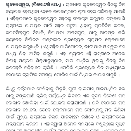
ଭୁବନେଶ୍ୱର, (ରିପୋଟର୍ସ ପେନ୍‌) :
ରାଜଧାନୀ ଭୁବନେଶ୍ୱର ଦିନକୁ ଦିନ
ବ୍ୟାପକ ହେଉଥିବା ବେଳେ ଉପକଣ୍ଠରେ ନୂଆ ସହର ଗଢିବାକୁ ଯାଉଛି
। ଏହିକ୍ରମରେ ଭୁବନେଶ୍ୱର ସହରକୁ ସଂଲଗ୍ନ କରୁଥିବା ଟଙ୍କପାଣି
ରାସ୍ତାରେ ଯାତାୟତ ପାଇଁ ସହର ପଟୁଆ ଥିବାରୁ ପ୍ରତିଦିନ କଟକ,
ଜଗତସିଂହପୁର ନିଆଳି, ନିମାପଡ଼ା ଅଡସପୁର, ଠାରୁ ଆରମ୍ଭ କରି
ଜୟଦେବ ନିର୍ବାଚନ ମଣ୍ଡଳୀର ପ୍ରତ୍ୟେକ ଗ୍ରାମର ଲୋକମାନେ
ଯାତାୟତ କରୁଛନ୍ତି । ଏଥିସହିତ ଗାଡିମୋଟର, ଭାରୀଯାନ ଓ ସ୍କୁଲ ବସ
ମଧ୍ୟ ଯିବା ଆସିବା କରୁଛି । ଏହା ବ୍ୟତୀତ ଏହି ରାସ୍ତାରେ ଅନେକ
ବିବାହ ମଣ୍ଡପ ଶିକ୍ଷାନୁଷ୍ଠାନ, ସାଇ ମନ୍ଦିର ଥିବାରୁ ଦିନକୁ ଦିନ
ଜନଗହଳି ବଢିବାରେ ଲାଗିଛି । ଏପରିକି ପ୍ରତ୍ୟେକ ଦିନ ସନ୍ଧ୍ୟାରେ
ସେଠାରେ ଟ୍ରାଫିକ ସମସ୍ୟା ପୋଲିସ ପାଇଁ ଚିନ୍ତାର କାରଣ ସାଜୁଛି ।
କିନ୍ତୁ ବର୍ତ୍ତମାନ ଦେଖିବାକୁ ମିଳୁଛି, ପୁରୀ ବାଇପାସ୍ ସାଇମନ୍ଦିର ଛକ
ଠାରୁ ଟଙ୍କପାଣି ବ୍ରିଜ୍ ପର୍ଯ୍ୟନ୍ତ ଭିତରେ ଏକ ନୂତନ ବିଦେଶୀ ମଦ
ଦୋକାନ ଖୋଲିବା ପାଇଁ ଯୋଜନା କରାଯାଉଛି । ଯଦି ସେଠାରେ ମଦ
ଦୋକାନ ଖୋଲେ, ତେବେ ଲୋକମାନେ ମଦ ଦୋକାନରୁ ମଦ କିଣିବା
ପାଇଁ ମୁଖ୍ୟ ରାସ୍ତାରେ ନିଜର ଯାନବାହନ ରଖିବେ ଓ ରାସ୍ତାକଡରେ
ମଦ୍ୟପାନ କରିବେ । ଏହାଦ୍ୱାରା ଅନେକ ସମୟରେ ବିଶୃଙ୍ଖଳା ସୃଷ୍ଟି
ହେବା ସହ ଅପରାଧୀକ କାର୍ଯ୍ୟ ଘଟିବା ସମ୍ଭାବନା ରହିଛି । ଏପରିକି ବହୁ