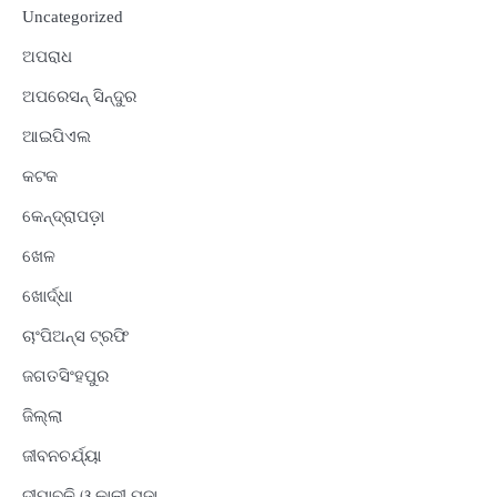
Uncategorized
ଅପରାଧ
ଅପରେସନ୍ ସିନ୍ଦୁର
ଆଇପିଏଲ
କଟକ
କେନ୍ଦ୍ରାପଡ଼ା
ଖେଳ
ଖୋର୍ଦ୍ଧା
ଚାଂପିଅନ୍ସ ଟ୍ରଫି
ଜଗତସିଂହପୁର
ଜିଲ୍ଲା
ଜୀବନଚର୍ଯ୍ୟା
ଦୀପାବଳି ଓ କାଳୀ ପୂଜା