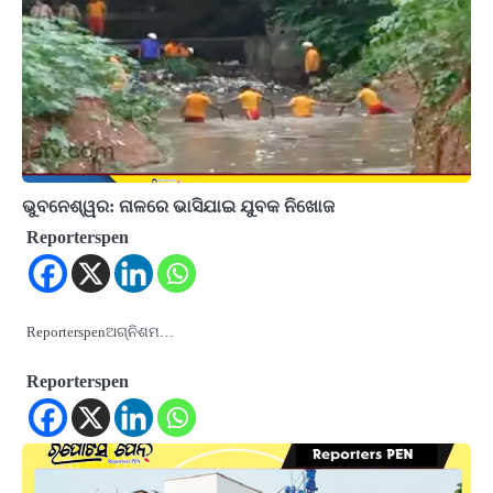
ଭୁବନେଶ୍ୱର: ନାଳରେ ଭାସିଯାଇ ଯୁବକ ନିଖୋଜ
Reporterspen
Reporterspenଅଗ୍ନିଶମ…
Reporterspen