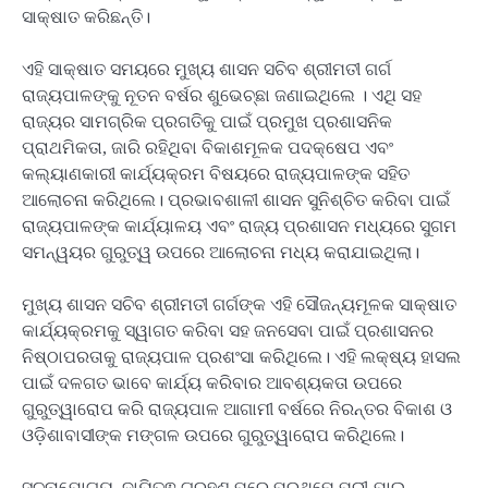
ସାକ୍ଷାତ କରିଛନ୍ତି।
ଏହି ସାକ୍ଷାତ ସମୟରେ ମୁଖ୍ୟ ଶାସନ ସଚିବ ଶ୍ରୀମତୀ ଗର୍ଗ
ରାଜ୍ୟପାଳଙ୍କୁ ନୂତନ ବର୍ଷର ଶୁଭେଚ୍ଛା ଜଣାଇଥିଲେ । ଏଥି ସହ
ରାଜ୍ୟର ସାମଗ୍ରିକ ପ୍ରଗତିକୁ ପାଇଁ ପ୍ରମୁଖ ପ୍ରଶାସନିକ
ପ୍ରାଥମିକତା, ଜାରି ରହିଥିବା ବିକାଶମୂଳକ ପଦକ୍ଷେପ ଏବଂ
କଲ୍ୟାଣକାରୀ କାର୍ଯ୍ୟକ୍ରମ ବିଷୟରେ ରାଜ୍ୟପାଳଙ୍କ ସହିତ
ଆଲୋଚନା କରିଥିଲେ। ପ୍ରଭାବଶାଳୀ ଶାସନ ସୁନିଶ୍ଚିତ କରିବା ପାଇଁ
ରାଜ୍ୟପାଳଙ୍କ କାର୍ଯ୍ୟାଳୟ ଏବଂ ରାଜ୍ୟ ପ୍ରଶାସନ ମଧ୍ୟରେ ସୁଗମ
ସମନ୍ୱୟର ଗୁରୁତ୍ୱ ଉପରେ ଆଲୋଚନା ମଧ୍ୟ କରାଯାଇଥିଲା।
ମୁଖ୍ୟ ଶାସନ ସଚିବ ଶ୍ରୀମତୀ ଗର୍ଗଙ୍କ ଏହି ସୌଜନ୍ୟମୂଳକ ସାକ୍ଷାତ
କାର୍ଯ୍ୟକ୍ରମକୁ ସ୍ୱାଗତ କରିବା ସହ ଜନସେବା ପାଇଁ ପ୍ରଶାସନର
ନିଷ୍ଠାପରତାକୁ ରାଜ୍ୟପାଳ ପ୍ରଶଂସା କରିଥିଲେ। ଏହି ଲକ୍ଷ୍ୟ ହାସଲ
ପାଇଁ ଦଳଗତ ଭାବେ କାର୍ଯ୍ୟ କରିବାର ଆବଶ୍ୟକତା ଉପରେ
ଗୁରୁତ୍ୱାରୋପ କରି ରାଜ୍ୟପାଳ ଆଗାମୀ ବର୍ଷରେ ନିରନ୍ତର ବିକାଶ ଓ
ଓଡ଼ିଶାବାସୀଙ୍କ ମଙ୍ଗଳ ଉପରେ ଗୁରୁତ୍ୱାରୋପ କରିଥିଲେ।
ସୂଚନାଯୋଗ୍ୟ, ଦାୟିତ୍ଵ ଗ୍ରହଣ ପରେ ପ୍ରଥମେ ପୁରୀ ଯାଇ