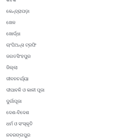
କେନ୍ଦ୍ରାପଡ଼ା
ଖେଳ
ଖୋର୍ଦ୍ଧା
ଚାଂପିଅନ୍ସ ଟ୍ରଫି
ଜଗତସିଂହପୁର
ଜିଲ୍ଲା
ଜୀବନଚର୍ଯ୍ୟା
ଦୀପାବଳି ଓ କାଳୀ ପୂଜା
ଦୁର୍ଗାପୂଜା
ଦେଶ-ବିଦେଶ
ଧର୍ମ ଓ ସଂସ୍କୃତି
ନବରଙ୍ଗପୁର