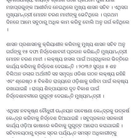
ମହାପ୍ରଭୁଙ୍କ ଆଶୀର୍ବାଦ ନେଇଥିଲେ ମୁଖ୍ୟ ଶାସନ ସଚିବ । ଏଥିସଗ
ମୁଖ୍ୟମନ୍ତ୍ରୀ ମୋହନ ଚରଣ ମାଝୀଙ୍କୁ ଭେଟିଥିଲେ । ପ୍ରଥମ
ଦିନରେ ଆମେ ସବୁଠାରୁ ଅଧିକ କାମ କରିବୁ ବୋଲି ଅନୁ ଗର୍ଗ କହିଥିଲେ
।
ଶାସନ ପ୍ରଶାସନକୁ କ୍ରିୟାଶୀଳ କରିବାକୁ ମୁଖ୍ୟ ଶାସନ ସଚିବ ଅନୁ
ଗର୍ଗଙ୍କୁ ୧୫ ଦଫା ନିର୍ଦ୍ଦେଶାବଳୀ ପ୍ରଦାନ କରିଛନ୍ତି ମୁଖ୍ୟମନ୍ତ୍ରୀ
ମୋହନ ଚରଣ ମାଝୀ । ଲକ୍ଷ୍ୟ ହାସଲ ପାଇଁ ଅଗ୍ରାଧିକାର ଭିତ୍ତିରେ
କାର୍ଯ୍ୟ କରିବାକୁ ନିର୍ଦ୍ଦେଶ ଦେଇଛନ୍ତି । ୨୦୩୬ ସୁଦ୍ଧା ୫ ଶହ
ବିଲିଅନ ଡଲାର ଅର୍ଥନୀତି ସହ ସମୃଦ୍ଧ ଓଡିଶା ଗଠନ ଲକ୍ଷ୍ୟ ରହିଛି
ଏବଂ ଶ୍ରେଷ୍ଠ ୫ ବିକଶିତ ରାଜ୍ୟରେ ଓଡ଼ିଶାକୁ ରଖିବା ପାଇଁ ଲକ୍ଷ୍ୟ
ରଖାଯାଇଛି । ରାଜ୍ୟ ଶିଳ୍ପାୟନର ଦୃତ ବିକାଶ ପାଇଁ
ନିର୍ଦ୍ଦେଶାବଳୀରେ ଗୁରୁତ୍ଵ ଦେଇଛନ୍ତି ମୁଖ୍ୟମନ୍ତ୍ରୀ ।
ଏଥିସହ ନବକୃଷ୍ଣ ଚୌଧୁରୀ ଉନ୍ନୟନ ଗବେଷଣା କେନ୍ଦ୍ରକୁ ଉତ୍କର୍ଷ
କେନ୍ଦ୍ର କରିବାକୁ ନିର୍ଦ୍ଦେଶ ଦିଆଯାଇଛି । ସବୁପ୍ରକାର ସରକାରୀ
କାର୍ଯ୍ୟ ଓଡ଼ିଆ ଭାଷାରେ କରିବାକୁ ଗୁରୁତ୍ବ ଆରୋପ କରାଯାଇଛି ।
ସଚିବାଳୟଠାରୁ ବ୍ଲକ ସ୍ତର ପର୍ଯ୍ୟନ୍ତ ସମସ୍ତ ଅଧିକାରୀଙ୍କୁ