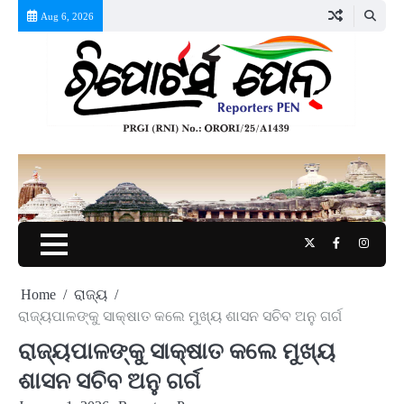
Skip
Aug 6, 2026
to
content
Twitter
Facebook
Instag
Home
ରାଜ୍ୟ
ରାଜ୍ୟପାଳଙ୍କୁ ସାକ୍ଷାତ କଲେ ମୁଖ୍ୟ ଶାସନ ସଚିବ ଅନୁ ଗର୍ଗ
ରାଜ୍ୟପାଳଙ୍କୁ ସାକ୍ଷାତ କଲେ ମୁଖ୍ୟ
ଶାସନ ସଚିବ ଅନୁ ଗର୍ଗ