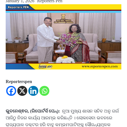
January 1, 2026
Reporters Pen
Reporterspen
ଭୁବନେଶ୍ଵର, (ରିପୋର୍ଟର୍ସ ପେନ୍‌):
ନୂଆ ମୁଖ୍ୟ ଶାସନ ସଚିବ ଅନୁ ଗର୍ଗ
ଆଜିଠୁ ନିଜର କାର୍ଯ୍ୟ ଆରମ୍ଭ କରିଛନ୍ତି । ଲୋକସେବା ଭବନରେ
ରାଜ୍ୟପାଳ ଡକ୍ଟର ହରି ବାବୁ କମ୍ଭମପାଟିଙ୍କୁ ସୌଜନ୍ୟମୂଳକ