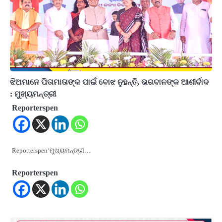
ଝିଅମାନେ ପିତାମାତାଙ୍କ ପାଇଁ ବୋଝ ନୁହନ୍ତି, ଭଗବାନଙ୍କ ଆଶୀର୍ବାଦ
: ମୁଖ୍ୟମନ୍ତ୍ରୀ
Reporterspen
Reporterspen‘ମୁଖ୍ୟମନ୍ତ୍ରୀ…
Reporterspen