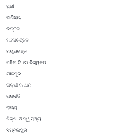
ପୁରୀ
ବାଣିଜ୍ୟ
ଭଦ୍ରକ
ମନୋରଞ୍ଜନ
ମୟୂରଭଞ୍ଜ
ମହିଳା ଟି-୨୦ ବିଶ୍ୱକପ
ଯାଜପୁର
ରାକ୍ଷୀ ବନ୍ଧନ
ରାଜନୀତି
ରାଜ୍ୟ
ଶିକ୍ଷା ଓ ସ୍ୱାସ୍ଥ୍ୟ
ସମ୍ବଲପୁର