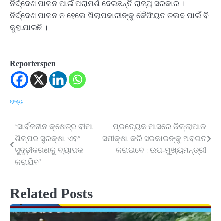
ନିର୍ଦ୍ଦେଶ ପାଳନ ପାଇଁ ପରାମର୍ଶ ଦେଇଛନ୍ତି ରାଜ୍ୟ ସରକାର ।
ନିର୍ଦ୍ଦେଶ ପାଳନ ନ ହେଲେ ଖିଲାପକାରୀଙ୍କୁ କୈଫିୟତ ତଲବ ପାଇଁ ବି
କୁହାଯାଇଛି ।
Reporterspen
ରାଜ୍ୟ
‘ସାର୍ବଜନୀନ କ୍ଷେତ୍ର ବୀମା
ପ୍ରତ୍ୟେକ ମାସରେ ଜିଲ୍ଲାପାଳ
Post
ଶିଳ୍ପର ସୁରକ୍ଷା ଏବଂ
ସମୀକ୍ଷା କରି ସରକାରଙ୍କୁ ଅବଗତ
navigation
ସୁଦୃଢ଼ୀକରଣକୁ ବ୍ୟାପକ
କରାଇବେ : ଉପ-ମୁଖ୍ୟମନ୍ତ୍ରୀ
କରାଯିବ’
Related Posts