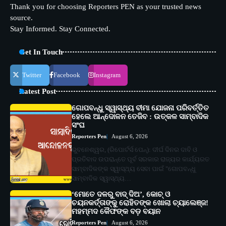
Thank you for choosing Reporters PEN as your trusted news
source.
Stay Informed. Stay Connected.
Get In Touch
Twitter
Facebook
Instagram
Latest Post
ଗୋପବନ୍ଧୁ ସ୍ୱାସ୍ଥ୍ୟ ବୀମା ଯୋଜନା ପରିବର୍ତ୍ତିତ
ହେଲେ ଆନ୍ଦୋଳନ ତେଜିବ : ଉତ୍କଳ ସାମ୍ବାଦିକ
ସଂଘ
Reporters Pen
August 6, 2026
ଭୁବନେଶ୍ୱର, (ରିପୋର୍ଟର୍ସ ପେନ୍‌): ଦୀର୍ଘ ଦିନର ଦାବି ଓ
ପ୍ରତିବାଦ ଉପରାନ୍ତେ ପୂର୍ବ ସରକାର ରାଜ୍ୟର କାର୍ଯ୍ୟରତ
ସାମ୍ବାଦିକଙ୍କ ସ୍ୱାସ୍ଥ୍ୟ ସେବା ପାଇଁ "ଗୋପବନ୍ଧୁ
ସାମ୍ବାଦିକ ସ୍ୱାସ୍ଥ୍ୟ…
‘ମୋତେ ଦଳରୁ ବାଦ୍ ଦିଅ’, କୋଚ୍ ଓ
ଚୟନକର୍ତ୍ତାଙ୍କୁ ରୋହିତଙ୍କ ଖୋଲା ଚ୍ୟାଲେଞ୍ଜ!
ମହମ୍ମଦ କୈଫଙ୍କ ବଡ଼ ବୟାନ
Reporters Pen
August 6, 2026