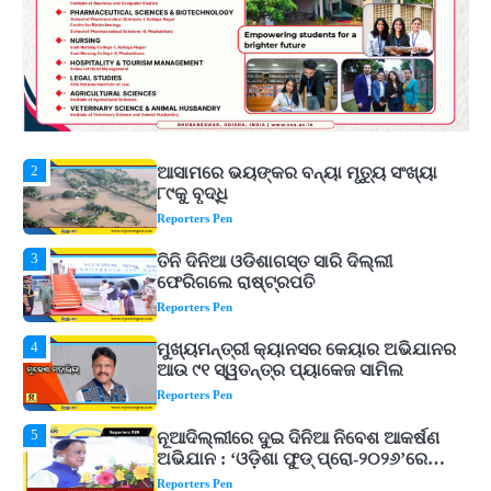
ଚୟନକର୍ତ୍ତାଙ୍କୁ ରୋହିତଙ୍କ ଖୋଲା
ଚ୍ୟାଲେଞ୍ଜ! ମହମ୍ମଦ କୈଫଙ୍କ ବଡ଼ ବୟାନ
Reporters Pen
2
ଆସାମରେ ଭୟଙ୍କର ବନ୍ୟା ମୃତ୍ୟୁ ସଂଖ୍ୟା
୮୯କୁ ବୃଦ୍ଧି
Reporters Pen
3
ତିନି ଦିନିଆ ଓଡିଶାଗସ୍ତ ସାରି ଦିଲ୍ଲୀ
ଫେରିଗଲେ ରାଷ୍ଟ୍ରପତି
Reporters Pen
4
ମୁଖ୍ୟମନ୍ତ୍ରୀ କ୍ୟାନସର କେୟାର ଅଭିଯାନର
ଆଉ ୯୧ ସ୍ୱତନ୍ତ୍ର ପ୍ୟାକେଜ ସାମିଲ
Reporters Pen
5
ନୂଆଦିଲ୍ଲୀରେ ଦୁଇ ଦିନିଆ ନିବେଶ ଆକର୍ଷଣ
ଅଭିଯାନ : ‘ଓଡ଼ିଶା ଫୁଡ୍ ପ୍ରୋ-୨୦୨୬’ରେ
ଖାଦ୍ୟ ପ୍ରକ୍ରିୟାକରଣ କ୍ଷେତ୍ରକୁ ମିଳିବ
Reporters Pen
ଗୁରୁତ୍ୱ
1
‘ମୋତେ ଦଳରୁ ବାଦ୍ ଦିଅ’, କୋଚ୍ ଓ
ଚୟନକର୍ତ୍ତାଙ୍କୁ ରୋହିତଙ୍କ ଖୋଲା
ଚ୍ୟାଲେଞ୍ଜ! ମହମ୍ମଦ କୈଫଙ୍କ ବଡ଼ ବୟାନ
Reporters Pen