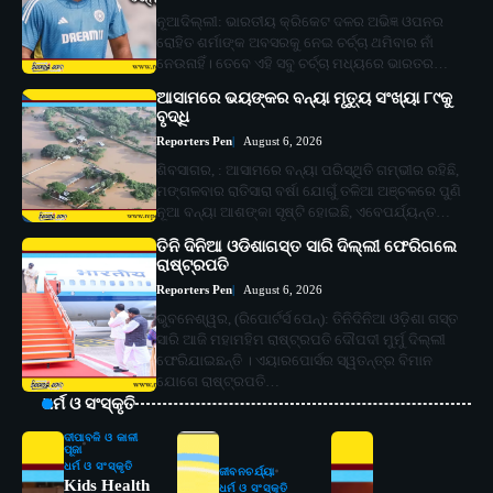
ନୂଆଦିଲ୍ଲୀ: ଭାରତୀୟ କ୍ରିକେଟ ଦଳର ଅଭିଜ୍ଞ ଓପନର
ରୋହିତ ଶର୍ମାଙ୍କ ଅବସରକୁ ନେଇ ଚର୍ଚ୍ଚା ଥମିବାର ନାଁ
ନେଉନାହିଁ। ତେବେ ଏହି ସବୁ ଚର୍ଚ୍ଚା ମଧ୍ୟରେ ଭାରତର…
ଆସାମରେ ଭୟଙ୍କର ବନ୍ୟା ମୃତ୍ୟୁ ସଂଖ୍ୟା ୮୯କୁ
ବୃଦ୍ଧି
Reporters Pen
August 6, 2026
ଶିବସାଗର, : ଆସାମରେ ବନ୍ୟା ପରିସ୍ଥିତି ଗମ୍ଭୀର ରହିଛି,
ମଙ୍ଗଳବାର ରାତିସାରା ବର୍ଷା ଯୋଗୁଁ ତଳିଆ ଅଞ୍ଚଳରେ ପୁଣି
ନୂଆ ବନ୍ୟା ଆଶଙ୍କା ସୃଷ୍ଟି ହୋଇଛି, ଏବେପର୍ଯ୍ୟନ୍ତ…
ତିନି ଦିନିଆ ଓଡିଶାଗସ୍ତ ସାରି ଦିଲ୍ଲୀ ଫେରିଗଲେ
ରାଷ୍ଟ୍ରପତି
Reporters Pen
August 6, 2026
ଭୁବନେଶ୍ୱର, (ରିପୋର୍ଟର୍ସ ପେନ୍‌): ତିନିଦିନିଆ ଓଡ଼ିଶା ଗସ୍ତ
ସାରି ଆଜି ମହାମହିମ ରାଷ୍ଟ୍ରପତି ଦୌପଦୀ ମୁର୍ମୁ ଦିଲ୍ଲୀ
ଫେରିଯାଇଛନ୍ତି । ଏୟାରପୋର୍ସର ସ୍ୱତନ୍ତ୍ର ବିମାନ
ଯୋଗେ ରାଷ୍ଟ୍ରପତି…
ଧର୍ମ ଓ ସଂସ୍କୃତି
ଦୀପାବଳି ଓ କାଳୀ
ପୂଜା
ଧର୍ମ ଓ ସଂସ୍କୃତି
ଜୀବନଚର୍ଯ୍ୟା
Kids Health
ଧର୍ମ ଓ ସଂସ୍କୃତି