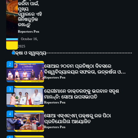
କରିବା ପାଇଁ,
ଅତ୍ୟାଧୁନିକ ଡିଜିସ୍କାନର ସ୍ଥାପନ
Reporters Pen
ମୁଖ୍ୟ
ଦ୍ୱାରରେ ଏହି
1
ସୋଆ ପକ୍ଷରୁ ରାୱେ କାର୍ଯ୍ୟକ୍ରମ ଅଧୀନରେ
ଜିନିଷଗୁଡ଼ିକ
୧୧ଟି ଗ୍ରାମରେ ୧୬ଟି କୃଷକ ପ୍ରଶିକ୍ଷଣ
ରଖନ୍ତୁ
କାର୍ଯ୍ୟକ୍ରମ ଆୟୋଜିତ
Reporters Pen
Reporters Pen
October 16,
2
ସୋଆର ୨୦ତମ ପ୍ରତିଷ୍ଠା ଦିବସରେ
2025
ବିଶ୍ୱବିଦ୍ୟାଳୟର ସଫଳତା, ଉତ୍କର୍ଷତା ଓ
ଶିକ୍ଷା ଓ ସ୍ୱାସ୍ଥ୍ୟ
ଅଗ୍ରଗତିର ସ୍ମୃତିଚାରଣ
Reporters Pen
3
ରୋଗୀମାନେ ଡାକ୍ତରଙ୍କୁ ଭଗବାନ ସଦୃଶ
ମାନନ୍ତି: ସୋଆ ଉପସଭାପତି
Reporters Pen
4
ସୋଆ ଏସ୍‌ଏଚ୍‌ଏମ୍ ପକ୍ଷରୁ ରଜ ପିଠା
ପ୍ରତିଯୋଗିତା ଆୟୋଜିତ
Reporters Pen
5
ଭାରତର ଦ୍ୱିତୀୟ ହସ୍ପିଟାଲ୍ ଭାବେ
ଆଇଏମ୍‌ଏସ୍ ଆଣ୍ଡ ସମ ହସ୍ପିଟାଲ୍‌ରେ
ଅତ୍ୟାଧୁନିକ ଡିଜିସ୍କାନର ସ୍ଥାପନ
Reporters Pen