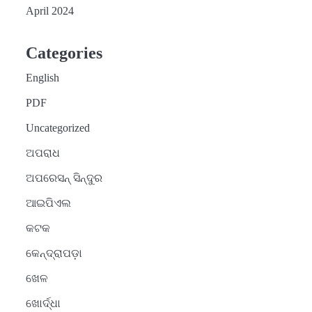
April 2024
Categories
English
PDF
Uncategorized
ଅପରାଧ
ଅପରେସନ୍ ସିନ୍ଦୁର
ଆଇପିଏଲ
କଟକ
କେନ୍ଦ୍ରାପଡ଼ା
ଖେଳ
ଖୋର୍ଦ୍ଧା