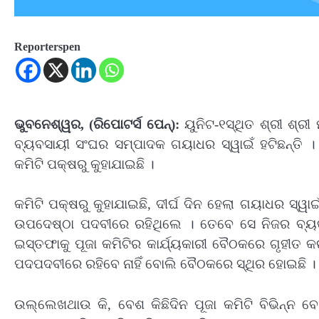
Reporterspen
ଭୁବନେଶ୍ୱର, (ରିପୋଟର୍ସ ପେନ୍‌):
ୟୁନିଟ-୧ସ୍ଥିତ ଶ୍ରୀ ଶ୍ର
ବ୍ୟବସାୟୀ ସଂଘର ସମ୍ପାଦକ ଗୟାଧର ସ୍ୱାଇଁ ହଟିଛନ୍ତି ।
କମିଟି ପକ୍ଷରୁ କୁହାଯାଇଛି ।
କମିଟି ପକ୍ଷରୁ କୁହାଯାଇଛି, ଦୀର୍ଘ ଦିନ ହେଲା ଗୟାଧର ସ୍ୱା
ଉପଦେଷ୍ଠା ପଦବୀରେ ରହିଥିଲେ । ତେବେ ସେ ନିଜର ବ୍ୟକ୍
ଇସ୍ତଫାକୁ ପୂଜା କମିଟିର କାର୍ଯ୍ୟକାରୀ ବୈଠକରେ ଗୃହୀତ କର
ପଦପଦବୀରେ ରହିବେ ନାହିଁ ବୋଲି ବୈଠକରେ ସ୍ଥିର ହୋଇଛି ।
ଉଲ୍ଲେଖଥାଉ କି, ବେଶ କିଛିଦିନ ପୂଜା କମିଟି ବିଭିନ୍ନ ବେ