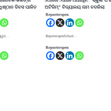
ଖାରବେଳ-କଳିଙ୍ଗ
School Name change: “ସ୍କୁଲ ଫ
ଷ୍ଠାନ ଦିବସ ପାଳିତ
ଅଟିଜିମ୍” ବିଦ୍ୟାଳୟ ନାମ ବଦଳିଲା
Reporterspen
େଶ୍ୱର…
ReporterspenSchool…
Reporterspen