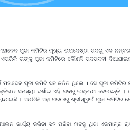
ୀ ମହାଦେବ ପୂଜା କମିଟିର ମୁଖ୍ୟ ଉପଦେଷ୍ଠା ପଦରୁ ଏକ ନମ୍ବ
 ଏପରିକି ତାଙ୍କୁ ପୂଜା କମିଟିରେ କୌଣସି ପଦପଦବୀ ଦିଆଯାଇନ
ଇଁ ମହାଦେବ ପୂଜା କମିଟି ସହ ଜଡିତ ଥିଲେ । ସେ ପୂଜା କମିଟିର 
ତିଗତ ସମସ୍ୟା ଦର୍ଶାଇ ଏହି ପଦରୁ ଇସ୍ତଫା ଦେଇଛନ୍ତି । ତ
ାଯାଇଛି । ଏପରିକି ଏହା ପରଠାରୁ ଶ୍ରୀସ୍ୱାଇଁ ପୂଜା କମିଟିର 
ଆଇନ କାର୍ଯ୍ୟ କରିବା ସହ ପରିବା ହାଟକୁ ଥିବା ଏକମାତ୍ର ରାସ