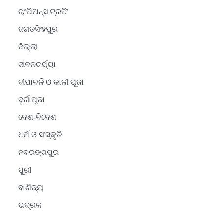
ଚାଂପିଅନ୍ସ ଟ୍ରଫି
ଜଗତସିଂହପୁର
ଜିଲ୍ଲା
ଜୀବନଚର୍ଯ୍ୟା
ଦୀପାବଳି ଓ କାଳୀ ପୂଜା
ଦୁର୍ଗାପୂଜା
ଦେଶ-ବିଦେଶ
ଧର୍ମ ଓ ସଂସ୍କୃତି
2
ନବରଙ୍ଗପୁର
ସୋଆର ୨୦ତମ ପ୍ରତିଷ୍ଠା
ପୁରୀ
ଦିବସରେ ବିଶ୍ୱବିଦ୍ୟାଳୟର
ସଫଳତା, ଉତ୍କର୍ଷତା ଓ
Reporters Pen
ବାଣିଜ୍ୟ
ଅଗ୍ରଗତିର ସ୍ମୃତିଚାରଣ
ଭଦ୍ରକ
3