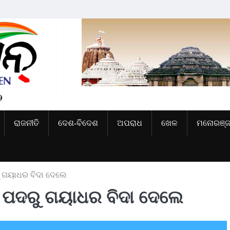
ରାଜନୀତି
ଦେଶ-ବିଦେଶ
ଅପରାଧ
ଖେଳ
ମନୋରଞ୍
ୁ ଗୟାଧର ବିଦା ଦେଲେ
ା ପଦରୁ ଗୟାଧର ବିଦା ଦେଲେ