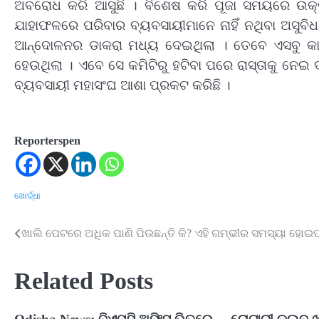
ଅବରୋଧ କରି ଆସୁଛି । ବିଶେଷ କରି ପୂଜା ସମୟରେ ଉକ୍ତ ର
ଯାହାଫଳରେ ପରିବାର ବ୍ୟବସାୟୀମାନେ ନାହିଁ ନଥିବା ଅସୁବି
ଆନ୍ଦୋଳନର ଡାକରା ମଧ୍ୟ ଦେଇଥିଲା । ତେବେ ଏସବୁ କାର
ହେଉଥିଲା । ଏବେ ସେ କମିଟିରୁ ହଟିବା ପରେ ରାସ୍ତାକୁ ନେଇ ଦ
ବ୍ୟବସାୟୀ ମହାସଂଘ ଆଶା ପ୍ରକଟ କରିଛି ।
Reporterspen
ଖୋର୍ଦ୍ଧା
ଖାଲି ପେଟରେ ଅଧିକ ପାଣି ପିଉଛନ୍ତି କି? ଏହି ଗମ୍ଭୀର ସମସ୍ୟା ହୋଇ
Post
navigation
Related Posts