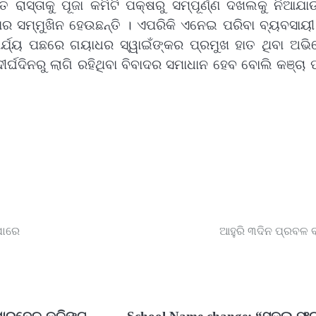
ାସ୍ତାକୁ ପୂଜା କମିଟି ପକ୍ଷରୁ ସମ୍ପୂର୍ଣ୍ଣ ଦଖଲକୁ ନିଆଯାଉ
ଧାର ସମ୍ମୁଖିନ ହେଉଛନ୍ତି । ଏପରିକି ଏନେଇ ପରିବା ବ୍ୟବସାୟ
୍ଯ୍ୟ ପଛରେ ଗୟାଧର ସ୍ୱାଇଁଙ୍କର ପ୍ରମୁଖ ହାତ ଥିବା ଅଭ
ୀର୍ଘଦିନରୁ ଲାଗି ରହିଥିବା ବିବାଦର ସମାଧାନ ହେବ ବୋଲି କଞ୍ଚା 
ପାରେ
ଆହୁରି ୩ଦିନ ପ୍ରବଳ ବର