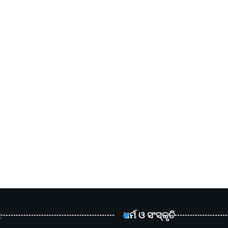
t
ଧର୍ମ ଓ ସଂସ୍କୃତି