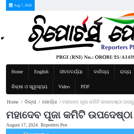
Skip
Aug 7, 2026
to
content
Home
English
ଜୀବନଚର୍ଯ୍ୟା
ବାଣିଜ୍ୟ
ରାଜ୍ୟ
ଶିକ୍ଷା ଓ ସ୍ୱାସ୍ଥ୍ୟ
Video
PDF
Home
ଜିଲ୍ଲା
ଖୋର୍ଦ୍ଧା
ମହାଦେବ ପୂଜା କମିଟି ଉପଦେଷ୍ଠା ପଦର
ମହାଦେବ ପୂଜା କମିଟି ଉପଦେଷ୍ଠ
August 17, 2024
Reporters Pen