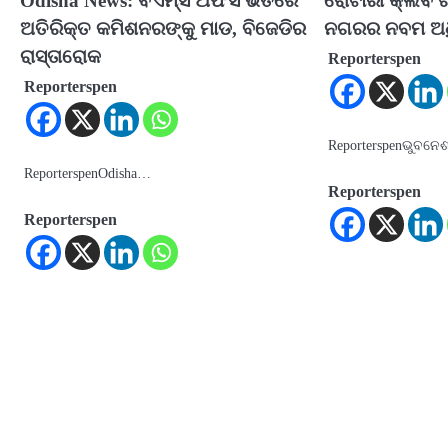
Odisha News: ବିଏମ୍‌ସି ଅଫିସ ଭିତରେ
ରୋଟାରୀ କ୍ଲବ 
ଅତିରିକ୍ତ କମିଶନରଙ୍କୁ ମାଡ, ବିଜେଡିର
ନଗରର ନବମ ଅଧି
ରାସ୍ତାରୋକ
Reporterspen
Reporterspen
Reporterspenଭୁବନ
ReporterspenOdisha…
Reporterspen
Reporterspen