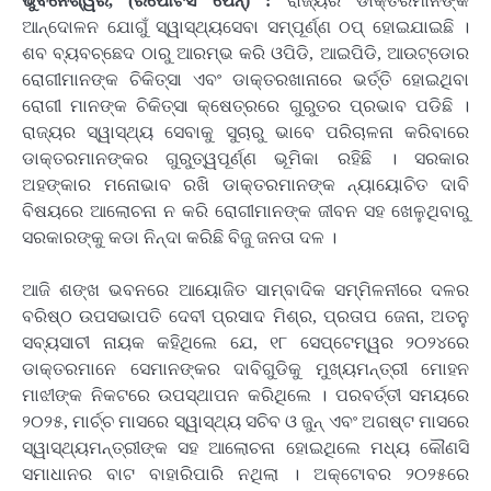
ଭୁବନେଶ୍ୱର, (ରିପୋଟର୍ସ ପେନ୍‌) :
ରାଜ୍ୟର ଡାକ୍ତରମାନଙ୍କ
ଆନ୍ଦୋଳନ ଯୋଗୁଁ ସ୍ୱାସ୍ଥ୍ୟସେବା ସମ୍ପୂର୍ଣ୍ଣ ଠପ୍ ହୋଇଯାଇଛି ।
ଶବ ବ୍ୟବଚ୍ଛେଦ ଠାରୁ ଆରମ୍ଭ କରି ଓପିଡି, ଆଇପିଡି, ଆଉଟ୍‌ଡୋର
ରୋଗୀମାନଙ୍କ ଚିକିତ୍ସା ଏବଂ ଡାକ୍ତରଖାନାରେ ଭର୍ତ୍ତି ହୋଇଥିବା
ରୋଗୀ ମାନଙ୍କ ଚିକିତ୍ସା କ୍ଷେତ୍ରରେ ଗୁରୁତର ପ୍ରଭାବ ପଡିଛି ।
ରାଜ୍ୟର ସ୍ୱାସ୍ଥ୍ୟ ସେବାକୁ ସୁଚାରୁ ଭାବେ ପରିଚାଳନା କରିବାରେ
ଡାକ୍ତରମାନଙ୍କର ଗୁରୁତ୍ୱପୂର୍ଣ୍ଣ ଭୂମିକା ରହିଛି । ସରକାର
ଅହଙ୍କାର ମନୋଭାବ ରଖି ଡାକ୍ତରମାନଙ୍କ ନ୍ୟାୟୋଚିତ ଦାବି
ବିଷୟରେ ଆଲୋଚନା ନ କରି ରୋଗୀମାନଙ୍କ ଜୀବନ ସହ ଖେଳୁଥିବାରୁ
ସରକାରଙ୍କୁ କଡା ନିନ୍ଦା କରିଛି ବିଜୁ ଜନତା ଦଳ ।
ଆଜି ଶଙ୍ଖ ଭବନରେ ଆୟୋଜିତ ସାମ୍ବାଦିକ ସମ୍ମିଳନୀରେ ଦଳର
ବରିଷ୍ଠ ଉପସଭାପତି ଦେବୀ ପ୍ରସାଦ ମିଶ୍ର, ପ୍ରତାପ ଜେନା, ଅତନୁ
ସବ୍ୟସାଚୀ ନାୟକ କହିଥିଲେ ଯେ, ୧୮ ସେପ୍‌ଟେମ୍ୱର ୨୦୨୪ରେ
ଡାକ୍ତରମାନେ ସେମାନଙ୍କର ଦାବିଗୁଡିକୁ ମୁଖ୍ୟମନ୍ତ୍ରୀ ମୋହନ
ମାଝୀଙ୍କ ନିକଟରେ ଉପସ୍ଥାପନ କରିଥିଲେ । ପରବର୍ତ୍ତୀ ସମୟରେ
୨୦୨୫, ମାର୍ଚ୍ଚ ମାସରେ ସ୍ୱାସ୍ଥ୍ୟ ସଚିବ ଓ ଜୁନ୍ ଏବଂ ଅଗଷ୍ଟ ମାସରେ
ସ୍ୱାସ୍ଥ୍ୟମନ୍ତ୍ରୀଙ୍କ ସହ ଆଲୋଚନା ହୋଇଥିଲେ ମଧ୍ୟ କୌଣସି
ସମାଧାନର ବାଟ ବାହାରିପାରି ନଥିଲା । ଅକ୍ଟୋବର ୨୦୨୫ରେ