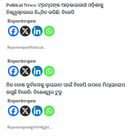
Political News: ଟ୍ରମ୍ପଙ୍କ ଆଡ଼ଭାଇଜରୀ ଓଡ଼ିଶାକୁ
ବିଶ୍ୱସ୍ତରରେ ନିନ୍ଦିତ କରିଛି: ବିଜେଡି
Reporterspen
ReporterspenPolitical…
Reporterspen
ନିଜ ଦୋଷ ଦୁର୍ବଳତାକୁ ଲୁଚାଇବା ପାଇଁ ବିଜେପି ଉପରେ ମିଥ୍ୟାରୋପ
କରୁଛି ବିଜେଡି: ବିଶେଶ୍ୱର ଟୁଡୁ
Reporterspen
Reporterspenଭୁବନେଶ୍ୱର,…