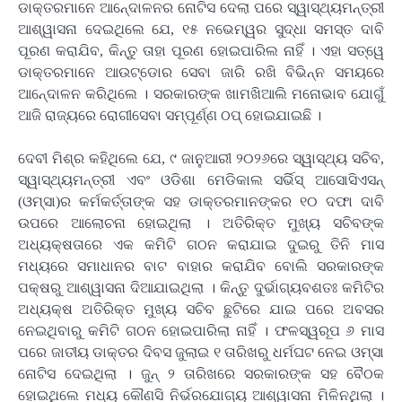
ଡାକ୍ତରମାନେ ଆନେ୍‌ଦାଳନର ନୋଟିସ ଦେଲା ପରେ ସ୍ୱାସ୍ଥ୍ୟମନ୍ତ୍ରୀ
ଆଶ୍ୱାସନା ଦେଇଥିଲେ ଯେ, ୧୫ ନଭେମ୍ୱର ସୁଦ୍ଧା ସମସ୍ତ ଦାବି
ପୂରଣ କରାଯିବ, କିନ୍ତୁ ତାହା ପୂରଣ ହୋଇପାରିଲ ନାହିଁ । ଏହା ସତ୍ୱେ
ଡାକ୍ତରମାନେ ଆଉଟ୍‌ଡୋର ସେବା ଜାରି ରଖି ବିଭିନ୍ନ ସମୟରେ
ଆନେ୍‌ଦାଳନ କରିଥିଲେ । ସରକାରଙ୍କ ଖାମଖିଆଲି ମନୋଭାବ ଯୋଗୁଁ
ଆଜି ରାଜ୍ୟରେ ରୋଗୀସେବା ସମ୍ପୂର୍ଣ୍ଣ ଠପ୍ ହୋଇଯାଇଛି ।
ଦେବୀ ମିଶ୍ର କହିଥିଲେ ଯେ, ୯ ଜାନୁଆରୀ ୨୦୨୬ରେ ସ୍ୱାସ୍ଥ୍ୟ ସଚିବ,
ସ୍ୱାସ୍ଥ୍ୟମନ୍ତ୍ରୀ ଏବଂ ଓଡିଶା ମେଡିକାଲ ସର୍ଭିସ୍ ଆସୋସିଏସନ୍
(ଓମ୍ସା)ର କର୍ମକର୍ତ୍ତାଙ୍କ ସହ ଡାକ୍ତରମାନଙ୍କର ୧୦ ଦଫା ଦାବି
ଉପରେ ଆଲୋଚନା ହୋଇଥିଲା । ଅତିରିକ୍ତ ମୁଖ୍ୟ ସଚିବଙ୍କ
ଅଧ୍ୟକ୍ଷତାରେ ଏକ କମିଟି ଗଠନ କରାଯାଇ ଦୁଇରୁ ତିନି ମାସ
ମଧ୍ୟରେ ସମାଧାନର ବାଟ ବାହାର କରାଯିବ ବୋଲି ସରକାରଙ୍କ
ପକ୍ଷରୁ ଆଶ୍ୱାସନା ଦିଆଯାଇଥିଲା । କିନ୍ତୁ ଦୁର୍ଭାଗ୍ୟବଶତଃ କମିଟିର
ଅଧ୍ୟକ୍ଷ ଅତିରିକ୍ତ ମୁଖ୍ୟ ସଚିବ ଛୁଟିରେ ଯାଇ ପରେ ଅବସର
ନେଇଥିବାରୁ କମିଟି ଗଠନ ହୋଇପାରିଲା ନାହିଁ । ଫଳସ୍ୱରୂପ ୬ ମାସ
ପରେ ଜାତୀୟ ଡାକ୍ତର ଦିବସ ଜୁଲାଇ ୧ ତାରିଖରୁ ଧର୍ମଘଟ ନେଇ ଓମ୍ସା
ନୋଟିସ ଦେଇଥିଲା । ଜୁନ୍ ୨ ତାରିଖରେ ସରକାରଙ୍କ ସହ ବୈଠକ
ହୋଇଥିଲେ ମଧ୍ୟ କୌଣସି ନିର୍ଭରଯୋଗ୍ୟ ଆଶ୍ୱାସନା ମିଳିନଥିଲା ।