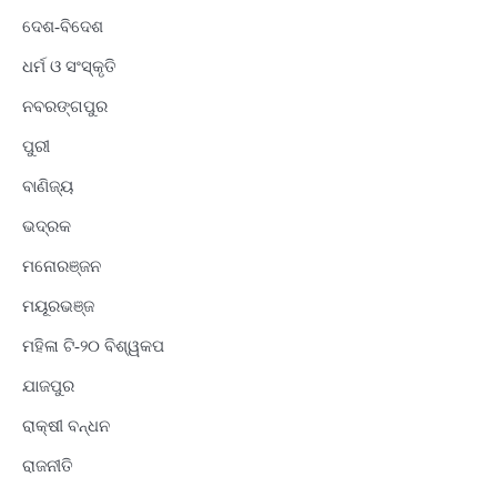
ଦେଶ-ବିଦେଶ
ଧର୍ମ ଓ ସଂସ୍କୃତି
ନବରଙ୍ଗପୁର
ପୁରୀ
ବାଣିଜ୍ୟ
ଭଦ୍ରକ
ମନୋରଞ୍ଜନ
ମୟୂରଭଞ୍ଜ
ମହିଳା ଟି-୨୦ ବିଶ୍ୱକପ
ଯାଜପୁର
ରାକ୍ଷୀ ବନ୍ଧନ
ରାଜନୀତି