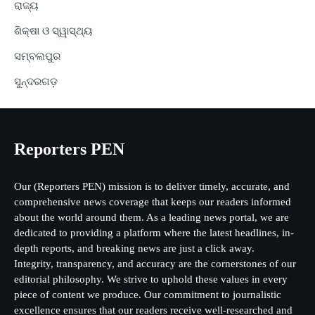
ରାଜ୍ୟ
ଶିକ୍ଷା ଓ ସ୍ୱାସ୍ଥ୍ୟ
ସମ୍ବଲପୁର
ସୁନ୍ଦରଗଡ଼
Reporters PEN
Our (Reporters PEN) mission is to deliver timely, accurate, and
comprehensive news coverage that keeps our readers informed
about the world around them. As a leading news portal, we are
dedicated to providing a platform where the latest headlines, in-
depth reports, and breaking news are just a click away.
Integrity, transparency, and accuracy are the cornerstones of our
editorial philosophy. We strive to uphold these values in every
piece of content we produce. Our commitment to journalistic
excellence ensures that our readers receive well-researched and