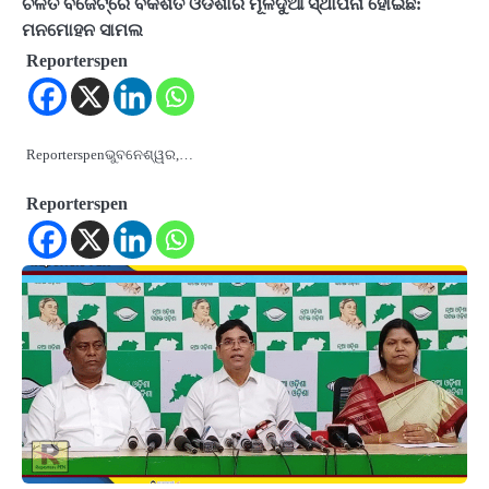
ଚଳିତ ବଜେଟ୍‌ରେ ବିକଶିତ ଓଡିଶାର ମୂଳଦୁଆ ସ୍ଥାପନା ହୋଇଛି:
ମନମୋହନ ସାମଲ
Reporterspen
Reporterspenଭୁବନେଶ୍ୱର,…
Reporterspen