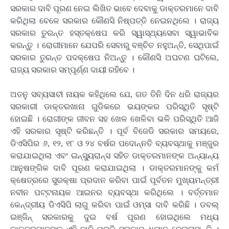
ସରକାର ଦାବି ପୂରଣ ନେଇ ଲିଖିତ ଭାବେ ଦେବାକୁ ଡାକ୍ତରମାନେ ଦାବି
କରିଥିଲା ବେଳେ ସରକାର କୌଣସି ନିଷ୍ପତ୍ତି ନେଇନଥିଲେ । ରାଜ୍ୟ
ସରକାର ତୁରନ୍ତ ହସ୍ତକ୍ଷେପ କରି ସ୍ୱାସ୍ଥ୍ୟସେବା ସ୍ୱାଭାବିକ
କରନ୍ତୁ । ରୋଗୀମାନେ ଯେପରି ସେବାରୁ ବଞ୍ଚିତ ନହୁଅନ୍ତି, ସେଥିପାଇଁ
ସରକାର ତୁରନ୍ତ ପଦକ୍ଷେପ ନିଅନ୍ତୁ । କୌଣସି ଅଘଟଣ ଘଟିଲେ,
ରାଜ୍ୟ ସରକାର ସମ୍ପୂର୍ଣ୍ଣ ଦାୟୀ ରହିବେ ।
ଅତନୁ ସବ୍ୟସାଚୀ ନାୟକ କହିଥିଲେ ଯେ, ଗତ ତିନି ଦିନ ଧରି ରାଜ୍ୟର
ସରକାରୀ ଡାକ୍ତରଖାନା ଗୁଡିକରେ ଭୟଙ୍କର ପରିସ୍ଥିତି ସୃଷ୍ଟି
ହୋଇଛି । ରୋଗୀଙ୍କ ଜୀବନ ସହ ଖେଳ ଖେଳିବା ଭଳି ପରିସ୍ଥିତି ଆଜି
ଏହି ସରକାର ସୃଷ୍ଟି କରିଛନ୍ତି । ପୂର୍ବ ବିଜେଡି ସରକାର ସମୟରେ,
ଡିଏସିପିର ୬, ୧୨, ୧୮ ଓ ୨୪ ବର୍ଷର ପଦୋନ୍ନତି ବ୍ୟବସ୍ଥାକୁ ମଞ୍ଜୁର
କରାଯାଇଥିଲା ଏବଂ ଇନ୍ସ୍ୟୁରାନ୍ସ ସହିତ ଡାକ୍ତରମାନଙ୍କ ଅନ୍ୟାନ୍ୟ
ଆନୁଷଙ୍ଗିକ ଦାବି ପୂରଣ କରାଯାଇଥିଲା । ଡାକ୍ତରମାନଙ୍କୁ କର୍ମ
କ୍ଷେତ୍ରରେ ସୁରକ୍ଷା ପ୍ରଦାନ କରିବା ପାଇଁ ପୂର୍ବତନ ମୁଖ୍ୟମନ୍ତ୍ରୀ
ନବୀନ ପଟ୍ଟନାୟକ ଆଇନର ବ୍ୟବସ୍ଥା କରିଥିଲେ । ବର୍ତ୍ତମାନ
କେନ୍ଦ୍ରୀୟ ଡିଏସିପି ଲାଗୁ କରିବା ପାଇଁ ଓମ୍ସା ଦାବି କରିଛି । ଡବଲ୍
ଇଞ୍ଜିନ୍ ସରକାରକୁ ଦୁଇ ବର୍ଷ ପୂରଣ ହୋଇଥିଲେ ମଧ୍ୟ