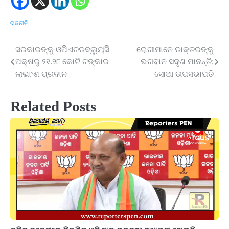
ରାଜନୀତି
ସରକାରଙ୍କୁ ଓପିଏଚଡବ୍ଲ୍ୟୁସି
ରୋଗୀମାନେ ଡାକ୍ତରଙ୍କୁ
Post
ପକ୍ଷରୁ ୨୧.୨୮ କୋଟି ଟଙ୍କାର
ଭଗବାନ ସଦୃଶ ମାନନ୍ତି:
navigation
ଲାଭାଂଶ ପ୍ରଦାନ
ସୋଆ ଉପସଭାପତି
Related Posts