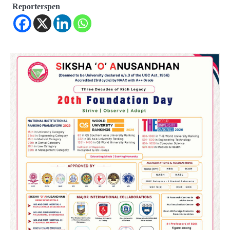
Reporterspen
2
୨୦୨୭ ବିଶ୍ୱକପ ପାଇଁ ରବି ଶାସ୍ତ୍ରୀଙ୍କ ଟିମ୍,
ଆକାଶ ଚୋପ୍ରା ଦେଲେ ୧୦ରୁ ୮ ମାର୍କ
Reporters Pen
3
ଆଜି ସୁଦ୍ଧା ଆସିବ ବନ୍ୟା କ୍ଷୟକ୍ଷତି ରିପୋର୍ଟ
; ୨୨ଟି ଜିଲ୍ଲାକୁ ୧୧୦କୋଟି ଟଙ୍କା ମଞ୍ଜୁର
Reporters Pen
4
ସୁଦୃଢ଼ ହେବ ବିପର୍ଯ୍ୟୟ ପରିଚାଳନା ଭିତ୍ତିଭୂମି,
ନିର୍ଭୁଲ୍ ହେବ ପାଣିପାଗ ପୂର୍ବାନୁମାନ
Reporters Pen