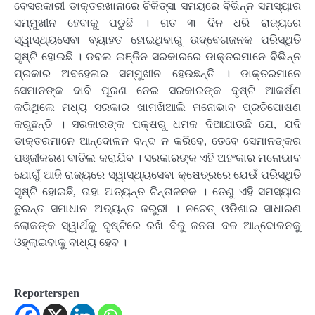
ବେସରକାରୀ ଡାକ୍ତରଖାନାରେ ଚିକିତ୍ସା ସମୟରେ ବିଭିନ୍ନ ସମସ୍ୟାର
ସମ୍ମୁଖୀନ ହେବାକୁ ପଡୁଛି । ଗତ ୩ ଦିନ ଧରି ରାଜ୍ୟରେ
ସ୍ୱାସ୍ଥ୍ୟସେବା ବ୍ୟାହତ ହୋଇଥିବାରୁ ଉଦ୍‌ବେଗଜନକ ପରିସ୍ଥିତି
ସୃଷ୍ଟି ହୋଇଛି । ଡବଲ ଇଞ୍ଜିନ ସରକାରରେ ଡାକ୍ତରମାନେ ବିଭିନ୍ନ
ପ୍ରକାର ଅବହେଳାର ସମ୍ମୁଖୀନ ହେଉଛନ୍ତି । ଡାକ୍ତରମାନେ
ସେମାନଙ୍କ ଦାବି ପୂରଣ ନେଇ ସରକାରଙ୍କ ଦୃଷ୍ଟି ଆକର୍ଷଣ
କରିଥିଲେ ମଧ୍ୟ ସରକାର ଖାମଖିଆଲି ମନୋଭାବ ପ୍ରତିପୋଷଣ
କରୁଛନ୍ତି । ସରକାରଙ୍କ ପକ୍ଷରୁ ଧମକ ଦିଆଯାଉଛି ଯେ, ଯଦି
ଡାକ୍ତରମାନେ ଆନ୍ଦୋଳନ ବନ୍ଦ ନ କରିବେ, ତେବେ ସେମାନଙ୍କର
ପଞ୍ଜୀକରଣ ବାତିଲ କରାଯିବ । ସରକାରଙ୍କ ଏହି ଅହଂକାର ମନୋଭାବ
ଯୋଗୁଁ ଆଜି ରାଜ୍ୟରେ ସ୍ୱାସ୍ଥ୍ୟସେବା କ୍ଷେତ୍ରରେ ଯେଉଁ ପରିସ୍ଥିତି
ସୃଷ୍ଟି ହୋଇଛି, ତାହା ଅତ୍ୟନ୍ତ ଚିନ୍ତାଜନକ । ତେଣୁ ଏହି ସମସ୍ୟାର
ତୁରନ୍ତ ସମାଧାନ ଅତ୍ୟନ୍ତ ଜରୁରୀ । ନଚେତ୍ ଓଡିଶାର ସାଧାରଣ
ଲୋକଙ୍କ ସ୍ୱାର୍ଥକୁ ଦୃଷ୍ଟିରେ ରଖି ବିଜୁ ଜନତା ଦଳ ଆନ୍ଦୋଳନକୁ
ଓହ୍ଲାଇବାକୁ ବାଧ୍ୟ ହେବ ।
Reporterspen