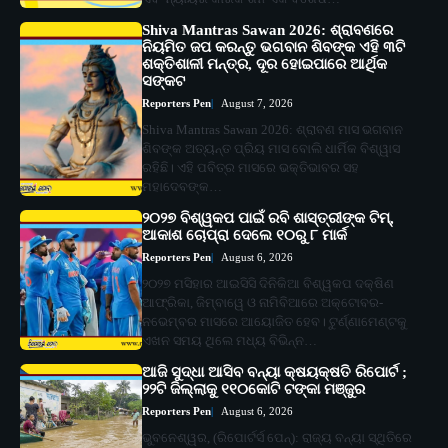
Shiva Mantras Sawan 2026: ଶ୍ରାବଣରେ
ନିୟମିତ ଜପ କରନ୍ତୁ ଭଗବାନ ଶିବଙ୍କ ଏହି ୩ଟି
ଶକ୍ତିଶାଳୀ ମନ୍ତ୍ର, ଦୂର ହୋଇପାରେ ଆର୍ଥିକ
ସଙ୍କଟ
Reporters Pen
August 7, 2026
Shiva Mantras Sawan 2026: ଶ୍ରାବଣ ମାସ ଭଗବାନ
ଶିବଙ୍କ ଅତ୍ୟନ୍ତ ପ୍ରିୟ ମାସ ବୋଲି ଧାର୍ମିକ ବିଶ୍ୱାସ
ରହିଛି। ଏହି ପବିତ୍ର ମାସରେ ଭକ୍ତିଭାବର ସହ
ମହାଦେବଙ୍କ…
୨୦୨୭ ବିଶ୍ୱକପ ପାଇଁ ରବି ଶାସ୍ତ୍ରୀଙ୍କ ଟିମ୍,
ଆକାଶ ଚୋପ୍ରା ଦେଲେ ୧୦ରୁ ୮ ମାର୍କ
Reporters Pen
August 6, 2026
୨୦୨୭ ମସିହାର ଆଇସିସି ଦିନିକିଆ ବିଶ୍ୱକପ ଦକ୍ଷିଣ
ଆଫ୍ରିକା, ଜିମ୍ବାୱେ ଓ ନାମିବିଆରେ ଅକ୍ଟୋବର-
ନଭେମ୍ବର ମାସରେ ଆୟୋଜିତ ହେବ। ଟୁର୍ଣ୍ଣାମେଣ୍ଟକୁ
ଏଖନ ସମୟ ଥିଲେ ମଧ୍ୟ ବିଭିନ୍ନ…
ଆଜି ସୁଦ୍ଧା ଆସିବ ବନ୍ୟା କ୍ଷୟକ୍ଷତି ରିପୋର୍ଟ ;
୨୨ଟି ଜିଲ୍ଲାକୁ ୧୧୦କୋଟି ଟଙ୍କା ମଞ୍ଜୁର
Reporters Pen
August 6, 2026
ଭୁବନେଶ୍ୱର, (ରିପୋର୍ଟର୍ସ ପେନ୍‌): ରାଜ୍ୟ ବନ୍ୟା ସ୍ଥିତିରେ