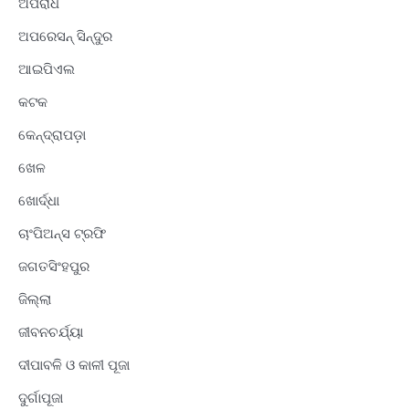
ଅପରାଧ
ଅପରେସନ୍ ସିନ୍ଦୁର
ଆଇପିଏଲ
କଟକ
କେନ୍ଦ୍ରାପଡ଼ା
ଖେଳ
ଖୋର୍ଦ୍ଧା
ଚାଂପିଅନ୍ସ ଟ୍ରଫି
ଜଗତସିଂହପୁର
ଜିଲ୍ଲା
ଜୀବନଚର୍ଯ୍ୟା
ଦୀପାବଳି ଓ କାଳୀ ପୂଜା
ଦୁର୍ଗାପୂଜା