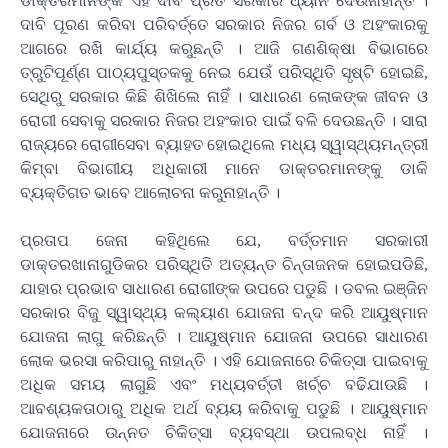
ଡାକ୍ତରମାନଙ୍କ ଏହି ଦାବି ପ୍ରତି ସରକାର ଧ୍ୟାନ ଦେଉନାହାନ୍ତି ।
ଦାବି ପୂରଣ କରିବା ପରିବର୍ତ୍ତେ ସରକାର ନିଜର ଗର୍ବ ଓ ଅହଂକାରକୁ
ଆଗରେ ରଖି କାର୍ଯ୍ୟ କରୁଛନ୍ତି । ଆଜି ଗଣଶିକ୍ଷା ବିଭାଗରେ
ତ୍ରୁଟିପୂର୍ଣ୍ଣ ପାଠ୍ୟପୁସ୍ତକକୁ ନେଇ ଯେଉଁ ପରିସ୍ଥିତି ସୃଷ୍ଟି ହୋଇଛି,
ସେଥିରୁ ସରକାର କିଛି ଶିଖିଲେ ନାହିଁ । ସାଧାରଣ ଲୋକଙ୍କ ଜୀବନ ଓ
ରୋଗୀ ସେବାକୁ ସରକାର ନିଜର ଅହଂକାର ପାଇଁ ବଳି ଦେଉଛନ୍ତି । ସାରା
ରାଜ୍ୟରେ ରୋଗୀସେବା ବ୍ୟାହତ ହୋଇଥିଲେ ମଧ୍ୟ ସ୍ୱାସ୍ଥ୍ୟମନ୍ତ୍ରୀ
କିମ୍ବା ବିଭାଗୀୟ ଅଧିକାରୀ ମାନେ ଡାକ୍ତରମାନଙ୍କୁ ଡାକି
ବ୍ୟକ୍ତିଗତ ଭାବେ ଆଲୋଚନା କରୁନାହାନ୍ତି ।
ପ୍ରତାପ ଜେନା କହିଥିଲେ ଯେ, ବର୍ତ୍ତମାନ ସରକାରୀ
ଡାକ୍ତରଖାନାଗୁଡିକର ପରିସ୍ଥିତି ଅତ୍ୟନ୍ତ ଚିନ୍ତାଜନକ ହୋଇପଡିଛି,
ଯାହାର ପ୍ରଭାବ ସାଧାରଣ ରୋଗୀଙ୍କ ଉପରେ ପଡୁଛି । ଡବଲ ଇଞ୍ଜିନ
ସରକାର ବିଜୁ ସ୍ୱାସ୍ଥ୍ୟ କଲ୍ୟାଣ ଯୋଜନା ବନ୍ଦ କରି ଆୟୁଷ୍ମାନ
ଯୋଜନା ଲାଗୁ କରିଛନ୍ତି । ଆୟୁଷ୍ମାନ ଯୋଜନା ଉପରେ ସାଧାରଣ
ଲୋକ ଭରସା କରିପାରୁ ନାହାନ୍ତି । ଏହି ଯୋଜନାରେ ଚିକିତ୍ସା ପାଇବାକୁ
ଅଧିକ ସମୟ ଲାଗୁଛି ଏବଂ ମଧ୍ୟବର୍ତ୍ତୀ ଖର୍ଚ୍ଚ ବଢିଯାଉଛି ।
ଆବଶ୍ୟକତାଠାରୁ ଅଧିକ ଅର୍ଥ ବ୍ୟୟ କରିବାକୁ ପଡୁଛି । ଆୟୁଷ୍ମାନ
ଯୋଜନାରେ ଉନ୍ନତ ଚିକିତ୍ସା ବ୍ୟବସ୍ଥା ଉପଲବ୍ଧ ନାହିଁ ।