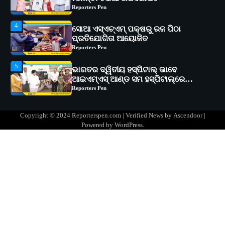
Reporters Pen
5
ଭାରତର ଦ୍ୱିତୀୟ ହସ୍ପିଟାଲ୍ ଭାବେ
ଆଇଏମ୍‌ଏସ୍ ଆଣ୍ଡ ସମ ହସ୍ପିଟାଲ୍‌ରେ
ଅତ୍ୟାଧୁନିକ ଡିଜିସ୍କାନର ସ୍ଥାପନ
Reporters Pen
1
ସୋଆ ପକ୍ଷରୁ ରାୱେ କାର୍ଯ୍ୟକ୍ରମ ଅଧୀନରେ
୧୧ଟି ଗ୍ରାମରେ ୧୬ଟି କୃଷକ ପ୍ରଶିକ୍ଷଣ
କାର୍ଯ୍ୟକ୍ରମ ଆୟୋଜିତ
Reporters Pen
2
ସୋଆର ୨୦ତମ ପ୍ରତିଷ୍ଠା ଦିବସରେ
Copyright © 2024 Reporterspen.com | Verified News by
Ascendoor
|
ବିଶ୍ୱବିଦ୍ୟାଳୟର ସଫଳତା, ଉତ୍କର୍ଷତା ଓ
Powered by
WordPress
.
ଅଗ୍ରଗତିର ସ୍ମୃତିଚାରଣ
Reporters Pen
3
ରୋଗୀମାନେ ଡାକ୍ତରଙ୍କୁ ଭଗବାନ ସଦୃଶ
ମାନନ୍ତି: ସୋଆ ଉପସଭାପତି
Reporters Pen
4
ସୋଆ ଏସ୍‌ଏଚ୍‌ଏମ୍ ପକ୍ଷରୁ ରଜ ପିଠା
ପ୍ରତିଯୋଗିତା ଆୟୋଜିତ
Reporters Pen