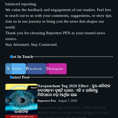
balanced reporting.
We value the feedback and engagement of our readers. Feel free
to reach out to us with your comments, suggestions, or story tips.
Join us in our journey to bring you the news that shapes our
world.
Thank you for choosing Reporters PEN as your trusted news
source.
Stay Informed. Stay Connected.
Get In Touch
Twitter
Facebook
Instagram
Latest Post
Navpancham Yog 2026 Effect : ବୁଧ-ଶନିଙ୍କ
ନବପଞ୍ଚମ ଦୃଷ୍ଟି ଯୋଗ: ଏହି ୪ ରାଶିଙ୍କୁ
ମିଳିପାରେ ବଡ଼ ଆର୍ଥିକ ଲାଭ
Reporters Pen
August 7, 2026
Navpancham Yog 2026 Effect : ବୈଦିକ ଜ୍ୟୋତିଷ
ଶାସ୍ତ୍ର ଅନୁସାରେ ଅଗଷ୍ଟ ମାସରେ ବୁଦ୍ଧିର କାରକ ବୁଧ
ଏବଂ ନ୍ୟାୟର କାରକ ଶନି ଏକ ବିଶେଷ…