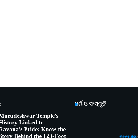
t
ଧର୍ମ ଓ ସଂସ୍କୃତି
Murudeshwar Temple’s
History Linked to
Ravana’s Pride: Know the
Story Behind the 123-Foot
ଜୀବନଚର୍ଯ୍ୟା