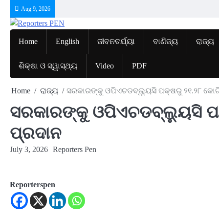
Skip
Aug 9, 2026
to
content
Home
English
ଜୀବନଚର୍ଯ୍ୟା
ବାଣିଜ୍ୟ
ରାଜ୍ୟ
ଶିକ୍ଷା ଓ ସ୍ୱାସ୍ଥ୍ୟ
Video
PDF
Home
ରାଜ୍ୟ
ସରକାରଙ୍କୁ ଓପିଏଚଡବ୍ଲ୍ୟୁସି ପକ୍ଷରୁ ୨୧.୨୮ କୋଟ
ସରକାରଙ୍କୁ ଓପିଏଚଡବ୍ଲ୍ୟୁସି ପ
ପ୍ରଦାନ
July 3, 2026
Reporters Pen
Reporterspen