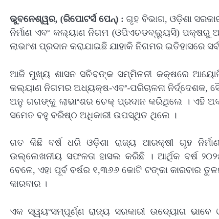
ଭୁବନେଶ୍ୱର, (ରିପୋଟର୍ସ ପେନ୍‌) :
ଗୃହ ବିଭାଗ, ଓଡ଼ିଶା ସରକା
ନିର୍ମାଣ ଏବଂ କଲ୍ୟାଣ ନିଗମ (ଓପିଏଚଡବ୍ଲ୍ୟୁସି) ପକ୍ଷରୁ ଆ
ଲାଭାଂଶ ପ୍ରଦାନ କରାଯାଇଛି ଯାହାକି ନିଗମର ଇତିହାସରେ ସର୍ବ
ଆଜି ମୁଖ୍ୟ ଶାସନ ସଚିବଙ୍କ ସମ୍ମିଳନୀ କକ୍ଷରେ ଆୟୋଜିତ
କଲ୍ୟାଣ ନିଗମର ଅଧ୍ୟକ୍ଷ-ଏବଂ-ପରିଚାଳନା ନିର୍ଦ୍ଦେଶକ, ସୌ
ଅନୁ ଗଗଙ୍କୁ ଲାଭାଂଶର ଚେକ୍ ପ୍ରଦାନ କରିଥିଲେ । ଏହି ଅବ
ସମେତ ବହୁ ବରିଷ୍ଠ ଅଧିକାରୀ ଉପସ୍ଥିତ ଥିଲେ ।
ଗତ କିଛି ବର୍ଷ ଧରି ଓଡ଼ିଶା ରାଜ୍ୟ ଆରକ୍ଷୀ ଗୃହ ନିର୍ମ
ଉଲ୍ଲେଖନୀୟ ସଫଳତା ହାସଲ କରିଛି । ଆର୍ଥିକ ବର୍ଷ ୨୦୨
ବେଳେ, ଏହା ପୂର୍ବ ବର୍ଷର ୧,୩୬୬ କୋଟି ଟଙ୍କା କାରବାର ତୁଳ
କାରବାର ।
ଏକ ସ୍ୱୟଂସମ୍ପୂର୍ଣ୍ଣ ରାଜ୍ୟ ସରକାରୀ ଉଦ୍ୟୋଗ ଭାବେ ଓ