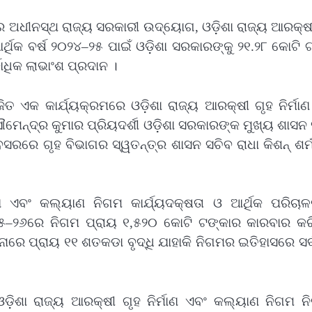
ର ଅଧୀନସ୍ଥ ରାଜ୍ୟ ସରକାରୀ ଉଦ୍‌ୟୋଗ, ଓଡ଼ିଶା ରାଜ୍ୟ ଆରକ୍ଷ
ର୍ଥିକ ବର୍ଷ ୨୦୨୪–୨୫ ପାଇଁ ଓଡ଼ିଶା ସରକାରଙ୍କୁ ୨୧.୨୮ କୋଟି 
ାଧିକ ଲାଭାଂଶ ପ୍ରଦାନ ।
 ଏକ କାର୍ଯ୍ୟକ୍ରମରେ ଓଡ଼ିଶା ରାଜ୍ୟ ଆରକ୍ଷୀ ଗୃହ ନିର୍ମାଣ
ମେନ୍ଦ୍ର କୁମାର ପ୍ରିୟଦର୍ଶୀ ଓଡ଼ିଶା ସରକାରଙ୍କ ମୁଖ୍ୟ ଶାସନ
ସରରେ ଗୃହ ବିଭାଗର ସ୍ୱତନ୍ତ୍ର ଶାସନ ସଚିବ ରାଧା କିଶନ୍ ଶର୍
ାଣ ଏବଂ କଲ୍ୟାଣ ନିଗମ କାର୍ଯ୍ୟଦକ୍ଷତା ଓ ଆର୍ଥିକ ପରିଚାଳ
୫–୨୬ରେ ନିଗମ ପ୍ରାୟ ୧,୫୨୦ କୋଟି ଟଙ୍କାର କାରବାର କରି
ନାରେ ପ୍ରାୟ ୧୧ ଶତକଡା ବୃଦ୍ଧି ଯାହାକି ନିଗମର ଇତିହାସରେ ସର୍
ଡ଼ିଶା ରାଜ୍ୟ ଆରକ୍ଷୀ ଗୃହ ନିର୍ମାଣ ଏବଂ କଲ୍ୟାଣ ନିଗମ ନି