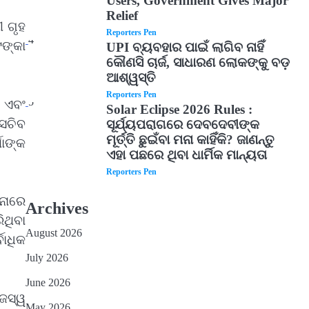
Users, Government Gives Major
Relief
ୀ ଗୃହ
Reporters Pen
4
ଟଙ୍କା
UPI ବ୍ୟବହାର ପାଇଁ ଲାଗିବ ନାହିଁ
କୌଣସି ଚାର୍ଜ, ସାଧାରଣ ଲୋକଙ୍କୁ ବଡ଼
ଆଶ୍ୱସ୍ତି
Reporters Pen
5
 ଏବଂ
Solar Eclipse 2026 Rules :
 ସଚିବ
ସୂର୍ଯ୍ୟପରାଗରେ ଦେବଦେବୀଙ୍କ
ମୂର୍ତ୍ତି ଛୁଇଁବା ମନା କାହିଁକି? ଜାଣନ୍ତୁ
ମାଙ୍କ
ଏହା ପଛରେ ଥିବା ଧାର୍ମିକ ମାନ୍ୟତା
Reporters Pen
ନାରେ
Archives
ଥିବା
August 2026
ବାଧିକ
July 2026
June 2026
ଜସ୍ୱ
May 2026