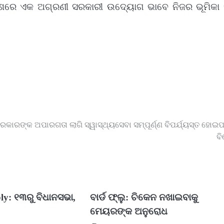
ବିକାଶରେ ଏକ ଅଗ୍ରଣୀ ସରକାରୀ ଉଦ୍ୟୋଗ ଭାବେ ନିଜର ଭୂମିକା 
ରକାରଙ୍କ ଅପାରଗତା ଲାଗି ସ୍ୱାସ୍ଥ୍ୟସେବା ସମ୍ପୂର୍ଣ୍ଣ ବିପର୍ଯ୍ୟସ୍ତ ହୋଇପଡ
ବି
ly: ୧୩ରୁ ବିଧାନସଭା,
ବାର୍ଡ ଫ୍ଲୁ: ଚିକେନ ନଖାଇବାକୁ
ମେୟରଙ୍କ ଅନୁରୋଧ