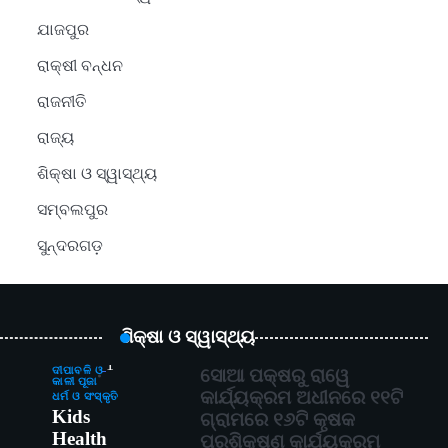
ଯାଜପୁର
ରାକ୍ଷୀ ବନ୍ଧନ
ରାଜନୀତି
ରାଜ୍ୟ
ଶିକ୍ଷା ଓ ସ୍ୱାସ୍ଥ୍ୟ
ସମ୍ବଲପୁର
ସୁନ୍ଦରଗଡ଼
ଶିକ୍ଷା ଓ ସ୍ୱାସ୍ଥ୍ୟ
1
ଦୀପାବଳି ଓ
ସୋଆ ପକ୍ଷରୁ ରାୱେ
କାଳୀ ପୂଜା
କାର୍ଯ୍ୟକ୍ରମ ଅଧୀନରେ ୧୧ଟି
ଧର୍ମ ଓ ସଂସ୍କୃତି
Kids
ଗ୍ରାମରେ ୧୬ଟି କୃଷକ
Health
ପ୍ରଶିକ୍ଷଣ କାର୍ଯ୍ୟକ୍ରମ