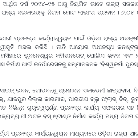
 ଆର୍ଥିକ ବର୍ଷ ୨୦୧୪–୧୫ ଠାରୁ ନିୟମିତ ଭାବେ ରାଜ୍ୟ ସରକାର
ିତ ରାଜ୍ୟ ସରକାରଙ୍କୁ ନିଗମ ମୋଟ ଲାଭାଂଶ ପ୍ରଦାନ ୮୬.୦୫ 
ୋଗୀ ପ୍ରକଳ୍ପ କାର୍ଯ୍ୟାନ୍ୱୟନ ପାଇଁ ଓଡ଼ିଶା ରାଜ୍ୟ ଅରକ୍ଷୀ
ୱୀକୃତି ହାସଲ କରିଛି । ନୀତି ଆୟୋଗ ଅଧୀନସ୍ଥ କନଷ୍ଟ୍ରକ
୫ ମସିହାରେ ଭୁବନେଶ୍ୱର କମିଶନରେଟ୍ ପୋଲିସ ଭବନ ଏବଂ 
ନିର୍ମାଣ ପାଇଁ କର୍ପୋରେସନକୁ ସମ୍ମାନଜନକ ‘ବିଶ୍ୱକର୍ମା ପୁରସ
ସାଇଜ୍ ଭବନ, ଗୋପବନ୍ଧୁ ପ୍ରଶାସନ ଏକାଡେମୀ ଛାତ୍ରାବାସ, ବି
 ଯାଜପୁର ଜିଲ୍ଲା କାରାଗାର, ପାରାଦୀପ ବ୍ଲୁ ଫ୍ଲାଗ୍ ବିଚ୍‌, ଡୁ
 ବିଭିନ୍ନ ଗୁରୁତ୍ୱପୂର୍ଣ୍ଣ ପ୍ରକଳ୍ପ କାର୍ଯ୍ୟ ସଫଳତାର ସହ ନି
୍ୟବ୍ୟାପୀ ଅଟଳ ବସ୍ ଷ୍ଟାଣ୍ଡ ନିର୍ମାଣ କାର୍ଯ୍ୟ ମଧ୍ୟ ନିଗମ ଦ
ବର୍ତ୍ତୀ ପ୍ରକଳ୍ପ କାର୍ଯ୍ୟାନ୍ୱୟନ ମାଧ୍ୟମରେ ଓଡ଼ିଶା ରାଜ୍ୟ ଆ