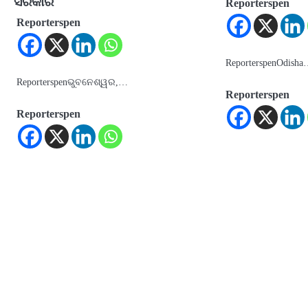
ସରକାର
Reporterspen
Reporterspen
ReporterspenOdish
Reporterspenଭୁବନେଶ୍ୱର,…
Reporterspen
Reporterspen