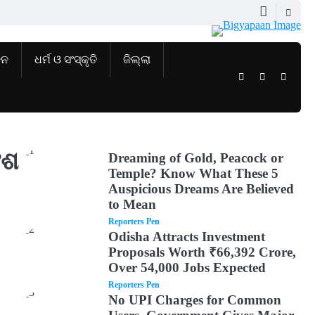
ଜନ
ଧର୍ମ ଓ ସଂସ୍କୃତି
ଜିଲ୍ଲା
Twitter
Facebook
Instag
1
ଂଶ
Dreaming of Gold, Peacock or
Temple? Know What These 5
Auspicious Dreams Are Believed
to Mean
Reporters Pen
2
Odisha Attracts Investment
Proposals Worth ₹66,392 Crore,
Over 54,000 Jobs Expected
Reporters Pen
3
No UPI Charges for Common