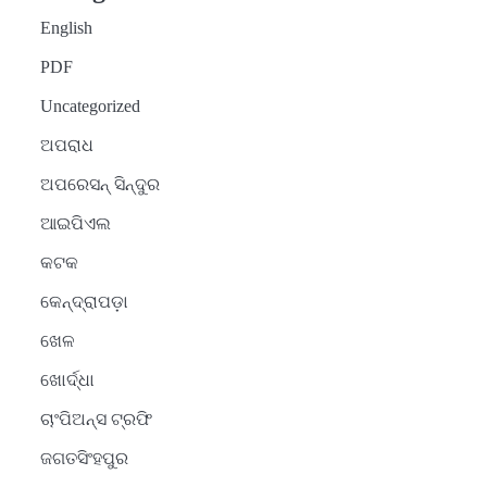
English
PDF
Uncategorized
ଅପରାଧ
ଅପରେସନ୍ ସିନ୍ଦୁର
ଆଇପିଏଲ
କଟକ
କେନ୍ଦ୍ରାପଡ଼ା
ଖେଳ
ଖୋର୍ଦ୍ଧା
ଚାଂପିଅନ୍ସ ଟ୍ରଫି
ଜଗତସିଂହପୁର