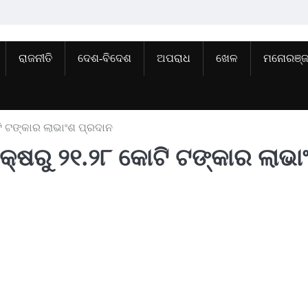
ରାଜନୀତି
ଦେଶ-ବିଦେଶ
ଅପରାଧ
ଖେଳ
ମନୋରଞ୍
ି ଟଙ୍କାର ଲାଭାଂଶ ପ୍ରଦାନ
କ୍ଷରୁ ୨୧.୨୮ କୋଟି ଟଙ୍କାର ଲାଭା