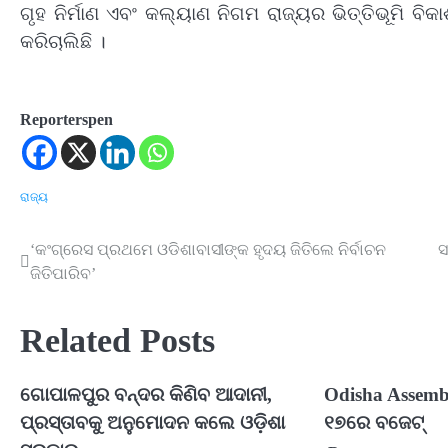
ଗୃହ ନିର୍ମାଣ ଏବଂ କଲ୍ୟାଣ ନିଗମ ରାଜ୍ୟର ଭିତ୍ତିଭୂମି 
କରିଚାଲିଛି ।
Reporterspen
ରାଜ୍ୟ
‘କଂଗ୍ରେସ ପ୍ରଥମେ ଓଡିଶାବାସୀଙ୍କ ହୃଦୟ ଜିତିଲେ ନିର୍ବାଚନ
ସ
Post
ଜିତିପାରିବ’
navigation
Related Posts
ଗୋପାଳପୁର ବନ୍ଦର କିଣିବ ଆଦାନୀ,
Odisha Assemb
ପ୍ରସ୍ତାବକୁ ଅନୁମୋଦନ କଲେ ଓଡ଼ିଶା
୧୭ରେ ବଜେଟ୍‍