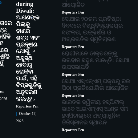
during
ତି
ଆୟୋଜିତ
-
Diwali:
Reporters Pen
2
ଆପଣଙ୍କ
ସୋଆର ୨୦ତମ ପ୍ରତିଷ୍ଠା
୍ଗରେ
ପିଲାକୁ
ଦିବସରେ ବିଶ୍ୱବିଦ୍ୟାଳୟର
୍ର
ବାଣର
ସଫଳତା, ଉତ୍କର୍ଷତା ଓ
ହିଁକି
ଶବ୍ଦ ଏବଂ
ଅଗ୍ରଗତିର ସ୍ମୃତିଚାରଣ
ଏ?
ପ୍ରଦୂଷଣ
Reporters Pen
ାରେ
3
ଯୋଗୁଁ
ରୋଗୀମାନେ ଡାକ୍ତରଙ୍କୁ
ିଁକି
ଅସୁସ୍ଥ
ଭଗବାନ ସଦୃଶ ମାନନ୍ତି: ସୋଆ
ିଁ,
ହେବାରୁ
ଉପସଭାପତି
ରୋକିବା
Reporters Pen
ପାଇଁ, ଏହି
4
ସୋଆ ଏସ୍‌ଏଚ୍‌ଏମ୍ ପକ୍ଷରୁ ରଜ
ଟିପ୍ସଗୁଡ଼ିକୁ
ପିଠା ପ୍ରତିଯୋଗିତା ଆୟୋଜିତ
ଅନୁସରଣ
Pen
Reporters Pen
କରନ୍ତୁ
5
 2026
ଭାରତର ଦ୍ୱିତୀୟ ହସ୍ପିଟାଲ୍
Reporters Pen
ଭାବେ ଆଇଏମ୍‌ଏସ୍ ଆଣ୍ଡ ସମ
October 17,
ହସ୍ପିଟାଲ୍‌ରେ ଅତ୍ୟାଧୁନିକ
2025
ଡିଜିସ୍କାନର ସ୍ଥାପନ
Reporters Pen