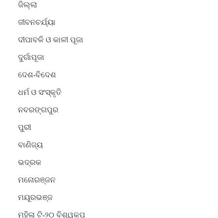
ଜିଲ୍ଲା
ଜୀବନଚର୍ଯ୍ୟା
ଦୀପାବଳି ଓ କାଳୀ ପୂଜା
ଦୁର୍ଗାପୂଜା
ଦେଶ-ବିଦେଶ
ଧର୍ମ ଓ ସଂସ୍କୃତି
ନବରଙ୍ଗପୁର
ପୁରୀ
ବାଣିଜ୍ୟ
ଭଦ୍ରକ
ମନୋରଞ୍ଜନ
ମୟୂରଭଞ୍ଜ
ମହିଳା ଟି-୨୦ ବିଶ୍ୱକପ