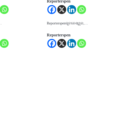
Reporterspen
a…
Reporterspenଭୁବନେଶ୍ୱର,…
Reporterspen