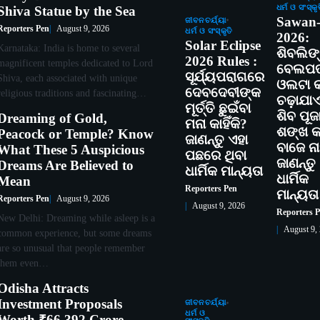
ଧର୍ମ ଓ ସଂସ୍କୃ
Shiva Statue by the Sea
Sawan
ଜୀବନଚର୍ଯ୍ୟା
Reporters Pen
August 9, 2026
ଧର୍ମ ଓ ସଂସ୍କୃତି
2026:
Solar Eclipse
Karnataka: India is home to several
ଶିବଲିଙ
2026 Rules :
magnificent temples dedicated to Lord
ବେଲପତ
ସୂର୍ଯ୍ୟପରାଗରେ
Shiva, each associated with unique
ଓଲଟା କା
ଦେବଦେବୀଙ୍କ
religious traditions and fascinating…
ଚଢ଼ାଯା
ମୂର୍ତ୍ତି ଛୁଇଁବା
ଶିବ ପୂଜ
Dreaming of Gold,
ମନା କାହିଁକି?
ଶଙ୍ଖ କାହ
Peacock or Temple? Know
ଜାଣନ୍ତୁ ଏହା
ବାଜେ ନାହ
What These 5 Auspicious
ପଛରେ ଥିବା
ଜାଣନ୍ତୁ
Dreams Are Believed to
ଧାର୍ମିକ ମାନ୍ୟତା
ଧାର୍ମିକ
Mean
Reporters Pen
ମାନ୍ୟତା
Reporters Pen
August 9, 2026
August 9, 2026
Reporters 
New Delhi: Dreaming while asleep is a
August 9,
common experience, but some dreams
are so unusual that people remember
them even…
Odisha Attracts
Investment Proposals
ଜୀବନଚର୍ଯ୍ୟା
ଧର୍ମ ଓ
Worth ₹66,392 Crore,