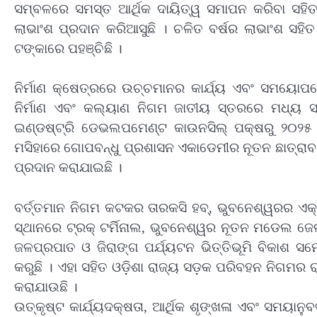
ସମ୍ବଳରେ ସମସ୍ତ ଆର୍ଥିକ ଦାୟିତ୍ୱ ସମାପନ କରିବା ସହିତ
ଲାଭାଂଶ ପ୍ରଦାନ କରିଆସୁଛି । ଚଳିତ ବର୍ଷର ଲାଭାଂଶ ସହ
ଟଙ୍କାରେ ପହଞ୍ଚିଛି ।
ନିର୍ମାଣ କ୍ଷେତ୍ରରେ ଉଚ୍ଚମାନର କାର୍ଯ୍ୟ ଏବଂ ସମୟୋପଯ
ନିର୍ମାଣ ଏବଂ କଲ୍ୟାଣ ନିଗମ ଜାତୀୟ ସ୍ତରରେ ମଧ୍ୟ ସ୍
ଇଣ୍ଡଷ୍ଟ୍ରି ଡେଭଲପମେଣ୍ଟ କାଉନସିଲ୍ ପକ୍ଷରୁ ୨୦୨
ମସିହାରେ ଗୋପବନ୍ଧୁ ପ୍ରଶାସନ ଏକାଡେମୀର ନୂତନ ଛାତ୍ରାବାସ 
ପ୍ରଦାନ କରାଯାଇଛି ।
ବର୍ତ୍ତମାନ ନିଗମ କଟକର ତାରକସି ହବ୍‌, ଭୁବନେଶ୍ୱରର ଏକ୍
ସ୍ଥାନରେ ଟ୍ରକ୍ ଟର୍ମିନାଲ, ଭୁବନେଶ୍ୱର ନୂତନ ମଡେଲ ଜେଲ୍‌,
ଜଳପ୍ରପାତ ଓ ଜିରାଙ୍ଗ ପର୍ଯ୍ୟଟନ ଭିତ୍ତିଭୂମି ବିକାଶ ସମେତ
କରୁଛି । ଏହା ସହିତ ଓଡ଼ିଶା ରାଜ୍ୟ ସଡ଼କ ପରିବହନ ନିଗମର ରାଜ
କରାଯାଉଛି ।
ଉତ୍କୃଷ୍ଟ କାର୍ଯ୍ୟଦକ୍ଷତା, ଆର୍ଥିକ ଶୃଙ୍ଖଳା ଏବଂ ସମୟାନୁ