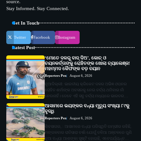
source.
Stay Informed. Stay Connected.
Get In Touch
Twitter
Facebook
Instagram
Latest Post
‘ମୋତେ ଦଳରୁ ବାଦ୍ ଦିଅ’, କୋଚ୍ ଓ
ଚୟନକର୍ତ୍ତାଙ୍କୁ ରୋହିତଙ୍କ ଖୋଲା ଚ୍ୟାଲେଞ୍ଜ!
ମହମ୍ମଦ କୈଫଙ୍କ ବଡ଼ ବୟାନ
Reporters Pen
August 6, 2026
ନୂଆଦିଲ୍ଲୀ: ଭାରତୀୟ କ୍ରିକେଟ ଦଳର ଅଭିଜ୍ଞ ଓପନର
ରୋହିତ ଶର୍ମାଙ୍କ ଅବସରକୁ ନେଇ ଚର୍ଚ୍ଚା ଥମିବାର ନାଁ
ନେଉନାହିଁ। ତେବେ ଏହି ସବୁ ଚର୍ଚ୍ଚା ମଧ୍ୟରେ ଭାରତର…
ଆସାମରେ ଭୟଙ୍କର ବନ୍ୟା ମୃତ୍ୟୁ ସଂଖ୍ୟା ୮୯କୁ
ବୃଦ୍ଧି
Reporters Pen
August 6, 2026
ଶିବସାଗର, : ଆସାମରେ ବନ୍ୟା ପରିସ୍ଥିତି ଗମ୍ଭୀର ରହିଛି,
ମଙ୍ଗଳବାର ରାତିସାରା ବର୍ଷା ଯୋଗୁଁ ତଳିଆ ଅଞ୍ଚଳରେ ପୁଣି
ନୂଆ ବନ୍ୟା ଆଶଙ୍କା ସୃଷ୍ଟି ହୋଇଛି, ଏବେପର୍ଯ୍ୟନ୍ତ…