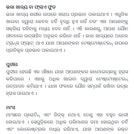
ଭଜା ଖାଦ୍ୟ ବା ଫ୍ଲାଏ ଫୁଡ
ଭଜା ଖାଦ୍ୟ ଶରୀର ଉପରେ ଖରାପ ପ୍ରଭାବ ପକାଇଥାଏ । ଏଗୁଡିକ
ଖାଇବା ଦ୍ୱାରା କେବଳ ଚର୍ବି ବୃଦ୍ଧି ହୁଏ ନାହିଁ ବରଂ ଏହା ଆପଣଙ୍କୁ
ସକ୍ରିୟ ରହିବାକୁ ମଧ୍ୟ ଦେବ ନାହିଁ । ଏହି କାରଣରୁ, ଆପଣ ଯୌନ
ଜୀବନରେ ଉତ୍ସାହିତ ଅନୁଭବ କରିବେ ନାହିଁ । ଭଜା ଖାଦ୍ୟରେ ଅନେକ
ଟ୍ରାନ୍ସ ଫ୍ୟାଟ୍ ଥାଏ ଯାହା ଆପଣଙ୍କର ଟେଷ୍ଟୋଷ୍ଟେରନ୍ ଉପରେ
ପ୍ରତିକୂଳ ପ୍ରଭାବ ପକାଇଥାଏ ।
ପୁଦୀନା
ପୁଦୀନା ହେଉଛି ଏକ ଔଷଧ ଯାହା ଆପଣଙ୍କର କାମୋଇଚ୍ଛାକୁ ହ୍ରାସ
କରିପାରେ । ଏହାକୁ ଅଧିକ ଖାଇବା ଦ୍ୱାରା ଟେଷ୍ଟୋଷ୍ଟେରନ୍
ଉତ୍ପାଦନ କମିଯାଏ । ଯାହା ଫଳରେ ଯୌନ ସମ୍ପର୍କ ରଖିବା ଇଚ୍ଛା
ହ୍ରାସ ପାଇଥାଏ ।
ମାଂସ
ମାଂସରେ ପ୍ରୋଟିନ୍ ଏବଂ ଜିଙ୍କ୍ ନଥାଏ, ତେଣୁ ଏହା ବହୁତ ଭାରୀ
ହୋଇଥାଏ । ସେଗୁଡ଼ିକରେ ଅଧିକ ପରିମାଣର ଜମା ହୋଇଥିବା ଚର୍ବି
ଏବଂ କୋଲେଷ୍ଟ୍ରଲ ମଧ୍ୟ ରହିଥାଏ, ଯାହା ଆପଣଙ୍କ ରକ୍ତ