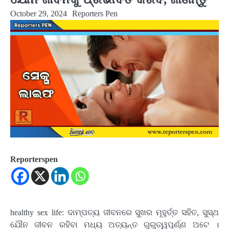
October 29, 2024
Reporters Pen
Reporterspen
healthy sex life: ଦାମ୍ପତ୍ୟ ଜୀବନରେ ସୁଖର ମୂହୁର୍ତ୍ତ ସହିତ, ସୁସ୍ଥ
ଯୌନ ଜୀବନ ରହିବା ମଧ୍ୟ ଅତ୍ୟନ୍ତ ଗୁରୁତ୍ୱପୂର୍ଣ୍ଣ ଅଟେ ।