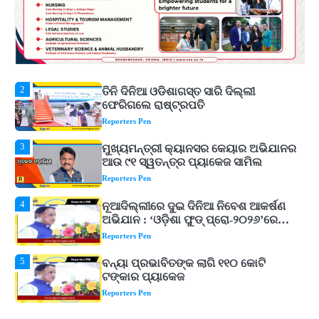
Reporters Pen
2
ତିନି ଦିନିଆ ଓଡିଶାଗସ୍ତ ସାରି ଦିଲ୍ଲୀ
ଫେରିଗଲେ ରାଷ୍ଟ୍ରପତି
Reporters Pen
3
ମୁଖ୍ୟମନ୍ତ୍ରୀ କ୍ୟାନସର କେୟାର ଅଭିଯାନର
ଆଉ ୯୧ ସ୍ୱତନ୍ତ୍ର ପ୍ୟାକେଜ ସାମିଲ
Reporters Pen
4
ନୂଆଦିଲ୍ଲୀରେ ଦୁଇ ଦିନିଆ ନିବେଶ ଆକର୍ଷଣ
ଅଭିଯାନ : ‘ଓଡ଼ିଶା ଫୁଡ୍ ପ୍ରୋ-୨୦୨୬’ରେ
ଖାଦ୍ୟ ପ୍ରକ୍ରିୟାକରଣ କ୍ଷେତ୍ରକୁ ମିଳିବ
Reporters Pen
ଗୁରୁତ୍ୱ
5
ବନ୍ୟା ପ୍ରଭାବିତଙ୍କ ଲାଗି ୧୧୦ କୋଟି
ଟଙ୍କାର ପ୍ୟାକେଜ
Reporters Pen
1
ଆସାମରେ ଭୟଙ୍କର ବନ୍ୟା ମୃତ୍ୟୁ ସଂଖ୍ୟା
୮୯କୁ ବୃଦ୍ଧି
Reporters Pen