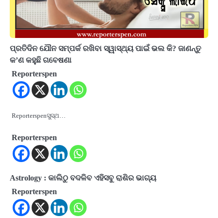
ପ୍ରତିଦିନ ଯୌନ ସମ୍ପର୍କ ରଖିବା ସ୍ୱାସ୍ଥ୍ୟ ପାଇଁ ଭଲ କି? ଜାଣନ୍ତୁ
କ’ଣ କହୁଛି ଗବେଷଣା
Reporterspen
Reporterspenସୁସ୍ଥ…
Reporterspen
Astrology : କାଲିଠୁ ବଦଳିବ ଏହିସବୁ ରାଶିର ଭାଗ୍ୟ
Reporterspen