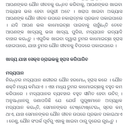
ଆପଣଙ୍କର ଯୌନ ଜୀବନକୁ ଉନ୍ନତ କରିବାକୁ, ଆପଣଙ୍କର ଖାଇବା
ଅଭ୍ୟାସ ଭଲ ହେବା ଜରୁରୀ ଅଟେ । ଖରାପ ଖାଇବା ଅଭ୍ୟାସ
ଆପଣଙ୍କ ଯୌନ ଜୀବନ ଉପରେ ନକାରାତ୍ମକ ପ୍ରଭାବ ପକାଇପାରେ
। ଯଦି ଆପଣ ଭଲ କାମୋଇଚ୍ଛା ପାଇବାକୁ ଚାହୁଁଛନ୍ତି ତେବେ
ଆପଣଙ୍କ ଖାଦ୍ୟରୁ ଭଜା ଖାଦ୍ୟ, ପୁଦିନା, ମଦ୍ୟପାନ ଇତ୍ୟାଦି
ବାହାର କରନ୍ତୁ । ଏଗୁଡିକ ଖାଇବା ଦ୍ୱାରା ତୁମର କାମୋଇଚ୍ଛା ହ୍ରାସ
ହୋଇପାରେ, ଯାହା ତୁମର ଯୌନ ଜୀବନକୁ ବିପଦରେ ପକାଇପାରେ ।
ଖାଦ୍ୟ ଯାହା ସେକ୍ସ ଡ୍ରାଇଭକୁ ହ୍ରାସ କରିପାରିବ
ମଦ୍ୟପାନ
ନିରନ୍ତର ମଦ୍ୟପାନ ଶରୀରର ଯୌନ ହରମୋନ୍ ହ୍ରାସ କରେ । ଯୌନ
ଶକ୍ତି ମଧ୍ୟ କମିଯାଏ । ଏହା ମଧ୍ୟ ତୁମର କାମୋଇଚ୍ଛାକୁ ବହୁତ କମ
କରିପାରେ । ମଦ୍ୟପାନର ବ୍ୟବହାର ବହୁତ ସୀମିତ ହେବା ଉଚିତ୍ ।
ଅନୁସନ୍ଧାନରୁ ଜଣାପଡିଛି ଯେ ଯେଉଁ ପୁରୁଷମାନେ ଅତ୍ୟଧିକ
ମଦ୍ୟପାନ କରନ୍ତି, ସେମାନଙ୍କର ଟେଷ୍ଟୋଷ୍ଟେରନ୍ ସ୍ତର କମ୍
ଥାଏ, ଯାହା ସେମାନଙ୍କର ଯୌନ ଜୀବନ ଉପରେ ପ୍ରଭାବ ପକାଇଥାଏ
। ତେଣୁ, ଯୌନ ସଂପର୍କ ପୂର୍ବରୁ ଏହାକୁ ଖାଇବା ଠାରୁ ଦୂରେଇ ରୁହନ୍ତୁ ।