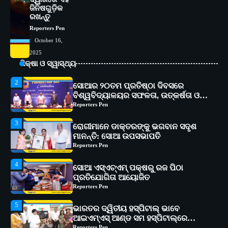
1
ସୋଆ ପକ୍ଷରୁ ରାୱେ କାର୍ଯ୍ୟକ୍ରମ ଅଧୀନରେ
ଜିନିଷଗୁଡ଼ିକ
୧୧ଟି ଗ୍ରାମରେ ୧୬ଟି କୃଷକ ପ୍ରଶିକ୍ଷଣ
ରଖନ୍ତୁ
କାର୍ଯ୍ୟକ୍ରମ ଆୟୋଜିତ
Reporters Pen
Reporters Pen
October 16,
2
ସୋଆର ୨୦ତମ ପ୍ରତିଷ୍ଠା ଦିବସରେ
2025
ବିଶ୍ୱବିଦ୍ୟାଳୟର ସଫଳତା, ଉତ୍କର୍ଷତା ଓ
ଶିକ୍ଷା ଓ ସ୍ୱାସ୍ଥ୍ୟ
ଅଗ୍ରଗତିର ସ୍ମୃତିଚାରଣ
Reporters Pen
3
ରୋଗୀମାନେ ଡାକ୍ତରଙ୍କୁ ଭଗବାନ ସଦୃଶ
ମାନନ୍ତି: ସୋଆ ଉପସଭାପତି
Reporters Pen
4
ସୋଆ ଏସ୍‌ଏଚ୍‌ଏମ୍ ପକ୍ଷରୁ ରଜ ପିଠା
ପ୍ରତିଯୋଗିତା ଆୟୋଜିତ
Reporters Pen
5
ଭାରତର ଦ୍ୱିତୀୟ ହସ୍ପିଟାଲ୍ ଭାବେ
ଆଇଏମ୍‌ଏସ୍ ଆଣ୍ଡ ସମ ହସ୍ପିଟାଲ୍‌ରେ
ଅତ୍ୟାଧୁନିକ ଡିଜିସ୍କାନର ସ୍ଥାପନ
Reporters Pen
1
ସୋଆ ପକ୍ଷରୁ ରାୱେ କାର୍ଯ୍ୟକ୍ରମ ଅଧୀନରେ
୧୧ଟି ଗ୍ରାମରେ ୧୬ଟି କୃଷକ ପ୍ରଶିକ୍ଷଣ