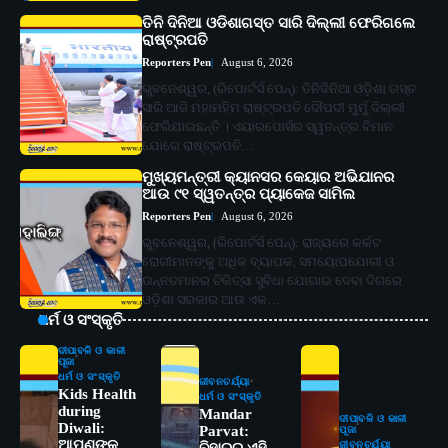
ତିନି ଦିନିଆ ଓଡିଶାଗସ୍ତ ସାରି ଦିଲ୍ଲୀ ଫେରିଗଲେ
ରାଷ୍ଟ୍ରପତି
Reporters Pen
August 6, 2026
ଭୁବନେଶ୍ୱର, (ରିପୋର୍ଟର୍ସ ପେନ୍‌): ତିନିଦିନିଆ ଓଡ଼ିଶା ଗସ୍ତ
ସାରି ଆଜି ମହାମହିମ ରାଷ୍ଟ୍ରପତି ଦୌପଦୀ ମୁର୍ମୁ ଦିଲ୍ଲୀ
ଫେରିଯାଇଛନ୍ତି । ଏୟାରପୋର୍ସର ସ୍ୱତନ୍ତ୍ର ବିମାନ
ଯୋଗେ ରାଷ୍ଟ୍ରପତି…
ମୁଖ୍ୟମନ୍ତ୍ରୀ କ୍ୟାନସର କେୟାର ଅଭିଯାନର
ଆଉ ୯୧ ସ୍ୱତନ୍ତ୍ର ପ୍ୟାକେଜ ସାମିଲ
Reporters Pen
August 6, 2026
ଭୁବନେଶ୍ୱର, (ରିପୋର୍ଟର୍ସ ପେନ୍‌): ରାଜ୍ୟରେ କର୍କଟ
ରୋଗୀମାନଙ୍କୁ ଅଧିକ ବ୍ୟାପକ, ସମୟୋପଯୋଗୀ ଓ
ଉନ୍ନତମାନର ଚିକିତ୍ସା ସୁବିଧା ଯୋଗାଇ ଦେବା ଦିଗରେ
ଓଡ଼ିଶା ସରକାର ଆଉ ଏକ…
ଧର୍ମ ଓ ସଂସ୍କୃତି
ଦୀପାବଳି ଓ କାଳୀ
ପୂଜା
ଧର୍ମ ଓ ସଂସ୍କୃତି
ଜୀବନଚର୍ଯ୍ୟା
Kids Health
ଧର୍ମ ଓ ସଂସ୍କୃତି
during
Mandar
ଦୀପାବଳି ଓ କାଳୀ
Diwali:
Parvat:
ପୂଜା
ଆପଣଙ୍କ
ଜୀବନଚର୍ଯ୍ୟା
ବିହାରର ଏହି