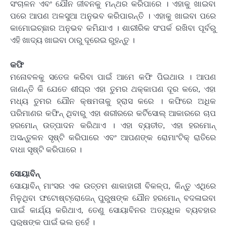
ସଂଚାଳନ ଏବଂ ଯୌନ ଜୀବନକୁ ମନ୍ଥର କରିପାରେ । ଏହାକୁ ଖାଇବା
ପରେ ଆପଣ ଅଳସୁଆ ଅନୁଭବ କରିପାରନ୍ତି । ଏହାକୁ ଖାଇବା ପରେ
କାମୋଇଚ୍ଛାର ଅନୁଭବ କମିଯାଏ । ଶାରୀରିକ ସଂପର୍କ ରଖିବା ପୂର୍ବରୁ
ଏହି ଖାଦ୍ୟ ଖାଇବା ଠାରୁ ଦୂରେଇ ରୁହନ୍ତୁ ।
କଫି
ମନୋବଳକୁ ସତେଜ କରିବା ପାଇଁ ଆମେ କଫି ପିଇଥାଉ । ଆପଣ
ଜାଣନ୍ତି କି ଯେତେ ଶୀଘ୍ର ଏହା ତୁମର ଥକ୍କାପଣ ଦୂର କରେ, ଏହା
ମଧ୍ୟ ତୁମର ଯୌନ କ୍ଷମତାକୁ ହ୍ରାସ କରେ । କଫିରେ ଅଧିକ
ପରିମାଣର କଫିନ୍ ଥିବାରୁ ଏହା ଶରୀରରେ କର୍ଟିସୋଲ୍ ଆକାରରେ ଚାପ
ହରମୋନ୍ ଉତ୍ପାଦନ କରିଥାଏ । ଏହା ବ୍ୟତୀତ, ଏହା ହରମୋନ୍
ଅସନ୍ତୁଳନ ସୃଷ୍ଟି କରିପାରେ ଏବଂ ଆପଣଙ୍କ ରୋମାଂଟିକ୍ ରାତିରେ
ବାଧା ସୃଷ୍ଟି କରିପାରେ ।
ସୋୟାବିନ୍‌
ସୋୟାବିନ୍ ମାଂସର ଏକ ଉତ୍ତମ ଶାକାହାରୀ ବିକଳ୍ପ, କିନ୍ତୁ ଏଥିରେ
ମିଳୁଥିବା ଫଟୋଷ୍ଟ୍ରୋଜେନ୍ ପୁରୁଷଙ୍କ ଯୌନ ହରମୋନ୍ ବଦଳାଇବା
ପାଇଁ କାର୍ଯ୍ୟ କରିଥାଏ, ତେଣୁ ସୋୟାବିନର ଅତ୍ୟଧିକ ବ୍ୟବହାର
ପୁରୁଷଙ୍କ ପାଇଁ ଭଲ ନୁହେଁ ।