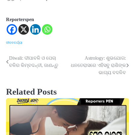
Reporterspen
ଜୀବନଚର୍ଯ୍ୟା
Diwali: ଦୀପାବଳି ଓ ପେଚା
Astrology: ଶୁଭଯୋଗ:
Post
ବଳିର କିମ୍ବଦନ୍ତୀ, ଜାଣନ୍ତୁ
ଧନତେରାସରେ ଏହିସବୁ ରାଶିଙ୍କ
navigation
ଭାଗ୍ୟ ବଦଳିବ
Related Posts