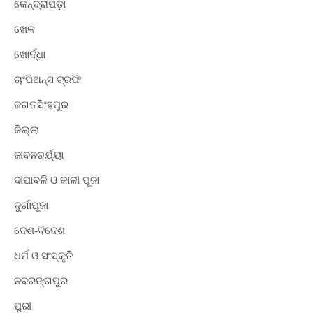
କେନ୍ଦ୍ରାପଡ଼ା
ଖେଳ
ଖୋର୍ଦ୍ଧା
ଚାଂପିଅନ୍ସ ଟ୍ରଫି
ଜଗତସିଂହପୁର
ଜିଲ୍ଲା
ଜୀବନଚର୍ଯ୍ୟା
ଦୀପାବଳି ଓ କାଳୀ ପୂଜା
ଦୁର୍ଗାପୂଜା
ଦେଶ-ବିଦେଶ
ଧର୍ମ ଓ ସଂସ୍କୃତି
ନବରଙ୍ଗପୁର
ପୁରୀ