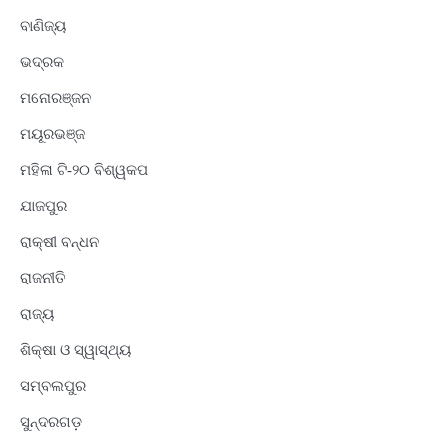
ବାଣିଜ୍ୟ
ଭଦ୍ରକ
ମନୋରଞ୍ଜନ
ମୟୂରଭଞ୍ଜ
ମହିଳା ଟି-୨୦ ବିଶ୍ୱକପ
ଯାଜପୁର
ରାକ୍ଷୀ ବନ୍ଧନ
ରାଜନୀତି
ରାଜ୍ୟ
ଶିକ୍ଷା ଓ ସ୍ୱାସ୍ଥ୍ୟ
ସମ୍ବଲପୁର
ସୁନ୍ଦରଗଡ଼