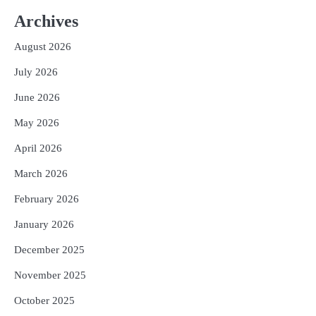
2
ତିନି ଦିନିଆ ଓଡିଶାଗସ୍ତ ସାରି ଦିଲ୍ଲୀ
ଫେରିଗଲେ ରାଷ୍ଟ୍ରପତି
Archives
Reporters Pen
August 2026
3
ମୁଖ୍ୟମନ୍ତ୍ରୀ କ୍ୟାନସର କେୟାର ଅଭିଯାନର
July 2026
ଆଉ ୯୧ ସ୍ୱତନ୍ତ୍ର ପ୍ୟାକେଜ ସାମିଲ
Reporters Pen
June 2026
4
ନୂଆଦିଲ୍ଲୀରେ ଦୁଇ ଦିନିଆ ନିବେଶ ଆକର୍ଷଣ
May 2026
ଅଭିଯାନ : ‘ଓଡ଼ିଶା ଫୁଡ୍ ପ୍ରୋ-୨୦୨୬’ରେ
ଖାଦ୍ୟ ପ୍ରକ୍ରିୟାକରଣ କ୍ଷେତ୍ରକୁ ମିଳିବ
April 2026
Reporters Pen
ଗୁରୁତ୍ୱ
5
March 2026
ବନ୍ୟା ପ୍ରଭାବିତଙ୍କ ଲାଗି ୧୧୦ କୋଟି
ଟଙ୍କାର ପ୍ୟାକେଜ
February 2026
Reporters Pen
January 2026
December 2025
November 2025
October 2025