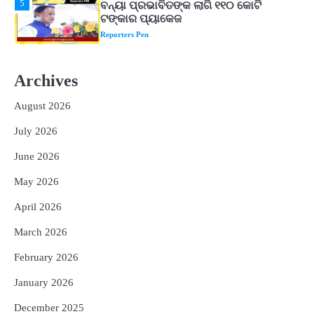
1
ଆସାମରେ ଭୟଙ୍କର ବନ୍ୟା ମୃତ୍ୟୁ ସଂଖ୍ୟା
୮୯କୁ ବୃଦ୍ଧି
Reporters Pen
2
ତିନି ଦିନିଆ ଓଡିଶାଗସ୍ତ ସାରି ଦିଲ୍ଲୀ
ଫେରିଗଲେ ରାଷ୍ଟ୍ରପତି
Archives
Reporters Pen
August 2026
3
ମୁଖ୍ୟମନ୍ତ୍ରୀ କ୍ୟାନସର କେୟାର ଅଭିଯାନର
ଆଉ ୯୧ ସ୍ୱତନ୍ତ୍ର ପ୍ୟାକେଜ ସାମିଲ
July 2026
Reporters Pen
June 2026
4
ନୂଆଦିଲ୍ଲୀରେ ଦୁଇ ଦିନିଆ ନିବେଶ ଆକର୍ଷଣ
May 2026
ଅଭିଯାନ : ‘ଓଡ଼ିଶା ଫୁଡ୍ ପ୍ରୋ-୨୦୨୬’ରେ
ଖାଦ୍ୟ ପ୍ରକ୍ରିୟାକରଣ କ୍ଷେତ୍ରକୁ ମିଳିବ
Reporters Pen
April 2026
ଗୁରୁତ୍ୱ
5
ବନ୍ୟା ପ୍ରଭାବିତଙ୍କ ଲାଗି ୧୧୦ କୋଟି
March 2026
ଟଙ୍କାର ପ୍ୟାକେଜ
February 2026
Reporters Pen
January 2026
December 2025