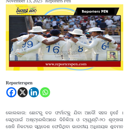
November 13, 2025
Reporters Pen
Reporterspen
କୋଲକାତା: ଛୋଟରୁ ବଡ ଫର୍ମାଟ୍‌କୁ ଯିବା ଆଦୌ ସହଜ ନୁହେଁ ।
ସେଥିପାଇଁ ଅଷ୍‌ଟ୍ରେଲିଆରେ ଦିନିକିଆ ଓ ଟ୍ୱେଣ୍ଟି-୨୦ ଶୃଙ୍ଖଳା
ଖେଳି ନିକଟରେ ସ୍ୱଦେଶ ଫେରିଥିବା ଭାରତୀୟ ଅଧିନାୟକ ଶୁବମନ