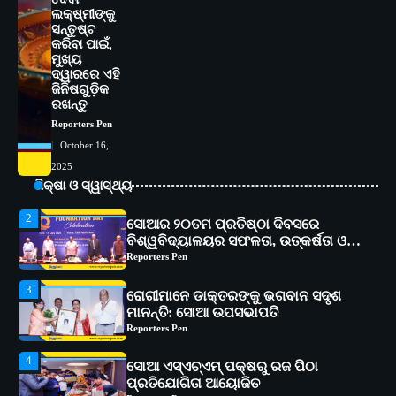
5
ଭାରତର ଦ୍ୱିତୀୟ ହସ୍ପିଟାଲ୍ ଭାବେ
ଲକ୍ଷ୍ମୀଙ୍କୁ
ଆଇଏମ୍‌ଏସ୍ ଆଣ୍ଡ ସମ ହସ୍ପିଟାଲ୍‌ରେ
ସନ୍ତୁଷ୍ଟ
କରିବା ପାଇଁ,
ଅତ୍ୟାଧୁନିକ ଡିଜିସ୍କାନର ସ୍ଥାପନ
Reporters Pen
ମୁଖ୍ୟ
ଦ୍ୱାରରେ ଏହି
1
ସୋଆ ପକ୍ଷରୁ ରାୱେ କାର୍ଯ୍ୟକ୍ରମ ଅଧୀନରେ
ଜିନିଷଗୁଡ଼ିକ
୧୧ଟି ଗ୍ରାମରେ ୧୬ଟି କୃଷକ ପ୍ରଶିକ୍ଷଣ
ରଖନ୍ତୁ
କାର୍ଯ୍ୟକ୍ରମ ଆୟୋଜିତ
Reporters Pen
Reporters Pen
October 16,
2
ସୋଆର ୨୦ତମ ପ୍ରତିଷ୍ଠା ଦିବସରେ
2025
ବିଶ୍ୱବିଦ୍ୟାଳୟର ସଫଳତା, ଉତ୍କର୍ଷତା ଓ
ଶିକ୍ଷା ଓ ସ୍ୱାସ୍ଥ୍ୟ
ଅଗ୍ରଗତିର ସ୍ମୃତିଚାରଣ
Reporters Pen
3
ରୋଗୀମାନେ ଡାକ୍ତରଙ୍କୁ ଭଗବାନ ସଦୃଶ
ମାନନ୍ତି: ସୋଆ ଉପସଭାପତି
Reporters Pen
4
ସୋଆ ଏସ୍‌ଏଚ୍‌ଏମ୍ ପକ୍ଷରୁ ରଜ ପିଠା
ପ୍ରତିଯୋଗିତା ଆୟୋଜିତ
Reporters Pen
5
ଭାରତର ଦ୍ୱିତୀୟ ହସ୍ପିଟାଲ୍ ଭାବେ
ଆଇଏମ୍‌ଏସ୍ ଆଣ୍ଡ ସମ ହସ୍ପିଟାଲ୍‌ରେ