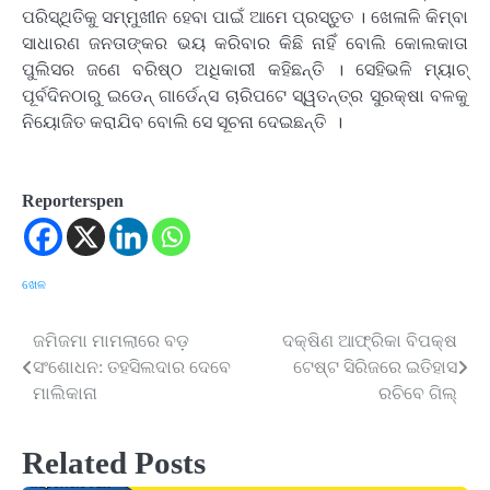
ପରିସ୍ଥିତିକୁ ସମ୍ମୁଖୀନ ହେବା ପାଇଁ ଆମେ ପ୍ରସ୍ତୁତ । ଖେଳାଳି କିମ୍ବା
ସାଧାରଣ ଜନତାଙ୍କର ଭୟ କରିବାର କିଛି ନାହିଁ ବୋଲି କୋଲକାତା
ପୁଲିସର ଜଣେ ବରିଷ୍ଠ ଅଧିକାରୀ କହିଛନ୍ତି । ସେହିଭଳି ମ୍ୟାଚ୍
ପୂର୍ବଦିନଠାରୁ ଇଡେନ୍ ଗାର୍ଡେନ୍ସ ଚାରିପଟେ ସ୍ୱତନ୍ତ୍ର ସୁରକ୍ଷା ବଳକୁ
ନିୟୋଜିତ କରାଯିବ ବୋଲି ସେ ସୂଚନା ଦେଇଛନ୍ତି ।
Reporterspen
ଖେଳ
ଜମିଜମା ମାମଲାରେ ବଡ଼
ଦକ୍ଷିଣ ଆଫ୍ରିକା ବିପକ୍ଷ
Post
ସଂଶୋଧନ: ତହସିଲଦାର ଦେବେ
ଟେଷ୍ଟ ସିରିଜରେ ଇତିହାସ
navigation
ମାଲିକାନା
ରଚିବେ ଗିଲ୍‌
Related Posts