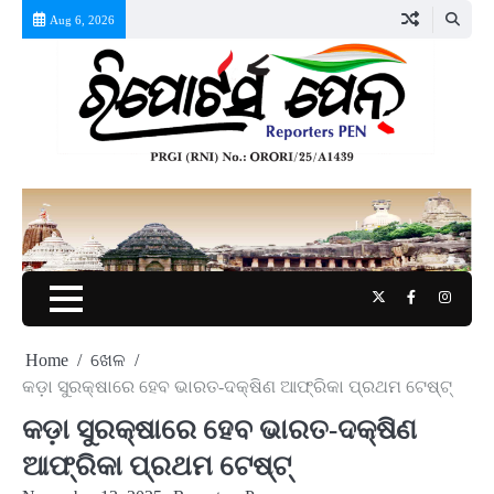
Skip
Aug 6, 2026
to
content
Twitter
Facebook
Instag
Home
ଖେଳ
କଡ଼ା ସୁରକ୍ଷାରେ ହେବ ଭାରତ-ଦକ୍ଷିଣ ଆଫ୍ରିକା ପ୍ରଥମ ଟେଷ୍ଟ୍
କଡ଼ା ସୁରକ୍ଷାରେ ହେବ ଭାରତ-ଦକ୍ଷିଣ
ଆଫ୍ରିକା ପ୍ରଥମ ଟେଷ୍ଟ୍