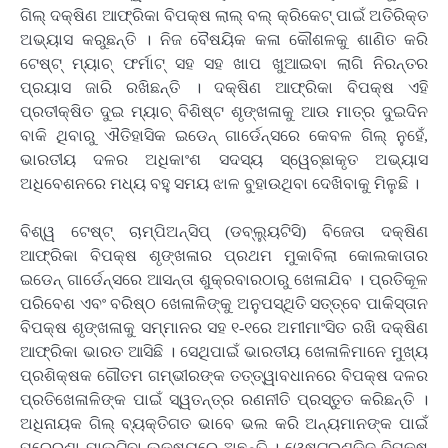
ଗିଲ୍ ଦକ୍ଷିଣ ଆଫ୍ରିକା ବିପକ୍ଷ ଲାଲ୍ ବଲ୍ କ୍ରିକେଟ୍ ପାଇଁ ଅତିରିକ୍ତ
ଅଭ୍ୟାସ କରୁଛନ୍ତି । ନିଜ ବୈଷୟିକ କଳା କୌଶଳକୁ ଶାଣିତ କରି
ଟେଷ୍ଟ୍ ମ୍ୟାଚ୍ ଫର୍ମାଟ୍ ସହ ସହ ଖାପ ଖୁଆଇବା ଲାଗି ନିରନ୍ତର
ପ୍ରୟାସ ଜାରି ରଖିଛନ୍ତି । ଦକ୍ଷିଣ ଆଫ୍ରିକା ବିପକ୍ଷ ଏହି
ପ୍ରତୀକ୍ଷିତ ଦୁଇ ମ୍ୟାଚ୍ ବିଶିଷ୍ଟ ଶୃଙ୍ଖଳାକୁ ଆଉ ମାତ୍ର ଦୁଇଦିନ
ବାକି ଥିବାରୁ ଐତିହାସିକ ଇଡେନ୍ ଗାର୍ଡେନ୍ସରେ କେବଳ ଗିଲ୍ ନୁହେଁ,
ଭାରତୀୟ ଦଳର ଅଧିକାଂଶ ସଦସ୍ୟ ସ୍ୱେଚ୍ଛାକୃତ ଅଭ୍ୟାସ
ଅଧିବେଶନରେ ମଧ୍ୟ ବହୁ ସମୟ ଝାଳ ବୁହାଉଥିବା ଦେଖିବାକୁ ମିଳୁଛି ।
ବିଶ୍ୱ ଟେଷ୍ଟ୍ ଚାମ୍ପିଅନ୍‌ସିପ୍ (ଡବ୍‌ଲ୍ୟୁଟିସି) ବିଜେତା ଦକ୍ଷିଣ
ଆଫ୍ରିକା ବିପକ୍ଷ ଶୃଙ୍ଖଳାର ପ୍ରଥମ ମୁକାବିଲା କୋଲକାତାର
ଇଡେନ୍ ଗାର୍ଡେନ୍ସରେ ଆସନ୍ତା ଶୁକ୍ରବାରଠାରୁ ଖେଳାଯିବ । ପ୍ରତିକୂଳ
ପରିବେଶ ଏବଂ ବରିଷ୍ଠ ଖେଳାଳିଙ୍କୁ ଅନୁପସ୍ଥିତି ସତ୍ତ୍‌ବେ ପାକିସ୍ତାନ
ବିପକ୍ଷ ଶୃଙ୍ଖଳାକୁ ସମ୍ମାନର ସହ ୧-୧ରେ ଅମୀମାଂସିତ ରଖି ଦକ୍ଷିଣ
ଆଫ୍ରିକା ଭାରତ ଆସିଛି । ସେଥିପାଇଁ ଭାରତୀୟ ଖେଳାଳିମାନେ ମୁଖ୍ୟ
ପ୍ରଶିକ୍ଷକ ଗୌତମ ଗମ୍ଭୀରଙ୍କ ତତ୍ତ୍ୱାବଧାନରେ ବିପକ୍ଷ ଦଳର
ପ୍ରତିଖେଳାଳିଙ୍କ ପାଇଁ ସ୍ୱତନ୍ତ୍ର ରଣନୀତି ପ୍ରସ୍ତୁତ କରିଛନ୍ତି ।
ଅଧିନାୟକ ଗିଲ୍ ବ୍ୟକ୍ତିଗତ ଭାବେ ଭଲ କରି ଅନ୍ୟମାନଙ୍କ ପାଇଁ
ପ୍ରେରଣା ପାଲଟିବା ଲକ୍ଷ୍ୟରେ ଅଛନ୍ତି । ୱେଷ୍ଟଇଣ୍ଡିଜ୍ ବିପକ୍ଷ