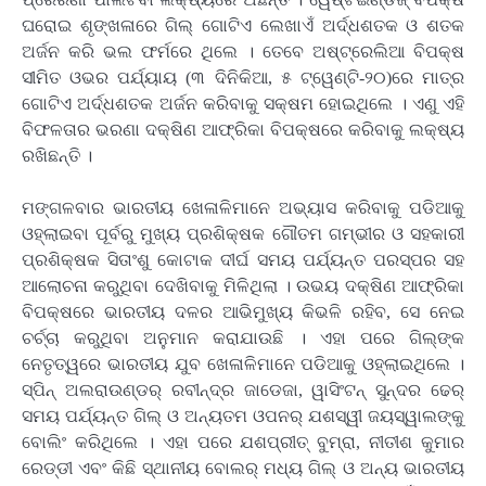
ଘରୋଇ ଶୃଙ୍ଖଳାରେ ଗିଲ୍ ଗୋଟିଏ ଲେଖାଏଁ ଅର୍ଦ୍ଧଶତକ ଓ ଶତକ
ଅର୍ଜନ କରି ଭଲ ଫର୍ମରେ ଥିଲେ । ତେବେ ଅଷ୍‌ଟ୍ରେଲିଆ ବିପକ୍ଷ
ସୀମିତ ଓଭର ପର୍ଯ୍ୟାୟ (୩ ଦିନିକିଆ, ୫ ଟ୍ୱେଣ୍ଟି-୨୦)ରେ ମାତ୍ର
ଗୋଟିଏ ଅର୍ଦ୍ଧଶତକ ଅର୍ଜନ କରିବାକୁ ସକ୍ଷମ ହୋଇଥିଲେ । ଏଣୁ ଏହି
ବିଫଳତାର ଭରଣା ଦକ୍ଷିଣ ଆଫ୍ରିକା ବିପକ୍ଷରେ କରିବାକୁ ଲକ୍ଷ୍ୟ
ରଖିଛନ୍ତି ।
ମଙ୍ଗଳବାର ଭାରତୀୟ ଖେଳାଳିମାନେ ଅଭ୍ୟାସ କରିବାକୁ ପଡିଆକୁ
ଓହ୍ଲାଇବା ପୂର୍ବରୁ ମୁଖ୍ୟ ପ୍ରଶିକ୍ଷକ ଗୌତମ ଗମ୍ଭୀର ଓ ସହକାରୀ
ପ୍ରଶିକ୍ଷକ ସିତାଂଶୁ କୋଟାକ ଦୀର୍ଘ ସମୟ ପର୍ଯ୍ୟନ୍ତ ପରସ୍ପର ସହ
ଆଲୋଚନା କରୁଥିବା ଦେଖିବାକୁ ମିଳିଥିଲା । ଉଭୟ ଦକ୍ଷିଣ ଆଫ୍ରିକା
ବିପକ୍ଷରେ ଭାରତୀୟ ଦଳର ଆଭିମୁଖ୍ୟ କିଭଳି ରହିବ, ସେ ନେଇ
ଚର୍ଚ୍ଚା କରୁଥିବା ଅନୁମାନ କରାଯାଉଛି । ଏହା ପରେ ଗିଲ୍‌ଙ୍କ
ନେତୃତ୍ୱରେ ଭାରତୀୟ ଯୁବ ଖେଳାଳିମାନେ ପଡିଆକୁ ଓହ୍ଲାଇଥିଲେ ।
ସ୍ପିନ୍ ଅଲରାଉଣ୍ଡର୍ ରବୀନ୍ଦ୍ର ଜାଡେଜା, ୱାସିଂଟନ୍ ସୁନ୍ଦର ଢେର୍
ସମୟ ପର୍ଯ୍ୟନ୍ତ ଗିଲ୍ ଓ ଅନ୍ୟତମ ଓପନର୍ ଯଶସ୍ୱୀ ଜୟସ୍ୱାଲଙ୍କୁ
ବୋଲିଂ କରିଥିଲେ । ଏହା ପରେ ଯଶପ୍ରୀତ୍ ବୁମ୍‌ରା, ନୀତୀଶ କୁମାର
ରେଡ୍ଡୀ ଏବଂ କିଛି ସ୍ଥାନୀୟ ବୋଲର୍ ମଧ୍ୟ ଗିଲ୍ ଓ ଅନ୍ୟ ଭାରତୀୟ