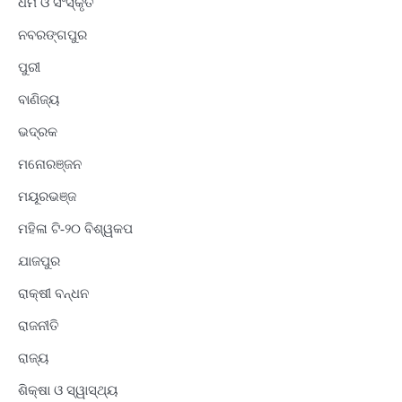
ଧର୍ମ ଓ ସଂସ୍କୃତି
ନବରଙ୍ଗପୁର
ପୁରୀ
ବାଣିଜ୍ୟ
ଭଦ୍ରକ
ମନୋରଞ୍ଜନ
ମୟୂରଭଞ୍ଜ
ମହିଳା ଟି-୨୦ ବିଶ୍ୱକପ
ଯାଜପୁର
ରାକ୍ଷୀ ବନ୍ଧନ
ରାଜନୀତି
ରାଜ୍ୟ
ଶିକ୍ଷା ଓ ସ୍ୱାସ୍ଥ୍ୟ