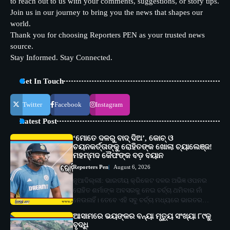
to reach out to us with your comments, suggestions, or story tips.
Join us in our journey to bring you the news that shapes our
world.
Thank you for choosing Reporters PEN as your trusted news
source.
Stay Informed. Stay Connected.
Get In Touch
Twitter
Facebook
Instagram
Latest Post
‘ମୋତେ ଦଳରୁ ବାଦ୍ ଦିଅ’, କୋଚ୍ ଓ
ଚୟନକର୍ତ୍ତାଙ୍କୁ ରୋହିତଙ୍କ ଖୋଲା ଚ୍ୟାଲେଞ୍ଜ!
ମହମ୍ମଦ କୈଫଙ୍କ ବଡ଼ ବୟାନ
Reporters Pen
August 6, 2026
ନୂଆଦିଲ୍ଲୀ: ଭାରତୀୟ କ୍ରିକେଟ ଦଳର ଅଭିଜ୍ଞ ଓପନର
ରୋହିତ ଶର୍ମାଙ୍କ ଅବସରକୁ ନେଇ ଚର୍ଚ୍ଚା ଥମିବାର ନାଁ
ନେଉନାହିଁ। ତେବେ ଏହି ସବୁ ଚର୍ଚ୍ଚା ମଧ୍ୟରେ ଭାରତର…
ଆସାମରେ ଭୟଙ୍କର ବନ୍ୟା ମୃତ୍ୟୁ ସଂଖ୍ୟା ୮୯କୁ
ବୃଦ୍ଧି