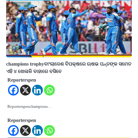
champions trophyବାଂଲାଦେଶ ବିପକ୍ଷରେ ଋଷଭ ପନ୍ତଙ୍କ ସମେତ
ଏହି ୪ ଖେଳାଳି ବାହାରେ ବସିବେ
Reporterspen
Reporterspenchampions…
Reporterspen