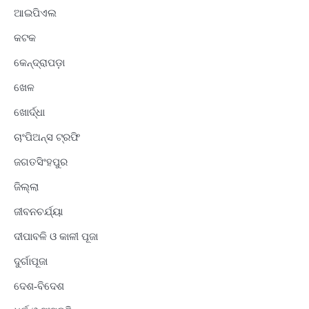
ଆଇପିଏଲ
କଟକ
କେନ୍ଦ୍ରାପଡ଼ା
ଖେଳ
ଖୋର୍ଦ୍ଧା
ଚାଂପିଅନ୍ସ ଟ୍ରଫି
ଜଗତସିଂହପୁର
ଜିଲ୍ଲା
ଜୀବନଚର୍ଯ୍ୟା
ଦୀପାବଳି ଓ କାଳୀ ପୂଜା
ଦୁର୍ଗାପୂଜା
ଦେଶ-ବିଦେଶ