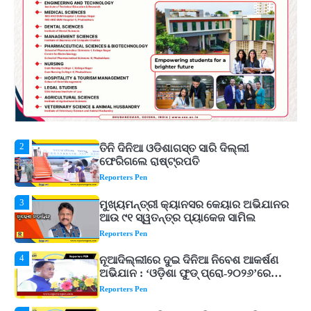
Reporters Pen
1
ଆସାମରେ ଭୟଙ୍କର ବନ୍ୟା ମୃତ୍ୟୁ ସଂଖ୍ୟା
୮୯କୁ ବୃଦ୍ଧି
Reporters Pen
2
ତିନି ଦିନିଆ ଓଡିଶାଗସ୍ତ ସାରି ଦିଲ୍ଲୀ
ଫେରିଗଲେ ରାଷ୍ଟ୍ରପତି
Reporters Pen
3
ମୁଖ୍ୟମନ୍ତ୍ରୀ କ୍ୟାନସର କେୟାର ଅଭିଯାନର
ଆଉ ୯୧ ସ୍ୱତନ୍ତ୍ର ପ୍ୟାକେଜ ସାମିଲ
Reporters Pen
4
ନୂଆଦିଲ୍ଲୀରେ ଦୁଇ ଦିନିଆ ନିବେଶ ଆକର୍ଷଣ
ଅଭିଯାନ : ‘ଓଡ଼ିଶା ଫୁଡ୍ ପ୍ରୋ-୨୦୨୬’ରେ
ଖାଦ୍ୟ ପ୍ରକ୍ରିୟାକରଣ କ୍ଷେତ୍ରକୁ ମିଳିବ
Reporters Pen
ଗୁରୁତ୍ୱ
5
ବନ୍ୟା ପ୍ରଭାବିତଙ୍କ ଲାଗି ୧୧୦ କୋଟି
ଟଙ୍କାର ପ୍ୟାକେଜ
Reporters Pen