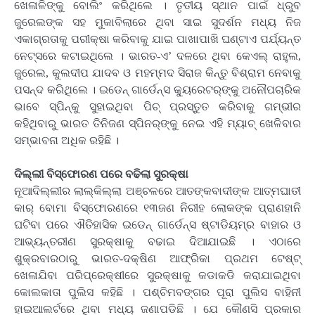
ଖେଳାଳିଙ୍କୁ ବୋଲିଂ କରିଥିଲେ । ତୃତୀୟ ସ୍ଥାନ ପାଇଁ ଧ୍ରୁବ
ଜୁରେଲଙ୍କ ସହ ମୁକାବିଲାରେ ଥିବା ସାଇ ସୁଦର୍ଶନ ମଧ୍ୟ ନିଜ
ଏକାଗ୍ରତାକୁ ପରୀକ୍ଷା କରିବାକୁ ଯାଇ ପାଖାପାଖି ଘଣ୍ଟାଏ ପର୍ଯ୍ୟନ୍ତ
ନେଟ୍‌ସରେ କଟାଇଥିଲେ । ଭାରତ-ଏ’ ଦଳରେ ଥିବା କେଏଲ୍ ରାହୁଲ,
ଜୁରେଲ, କୁଲଦୀପ ଯାଦବ ଓ ମହମ୍ମଦ ସିରାଜ କିନ୍ତୁ ବିଶ୍ରାମ ନେବାକୁ
ପସନ୍ଦ କରିଥିଲେ । ଇଡେନ୍ ଗାର୍ଡେନ୍ସ କ୍ୟୁରେଟର୍‌ଙ୍କୁ ଅନୌପଚାରିକ
ଭାବେ ସ୍ପିନ୍‌କୁ ସୁହାଇଥିବା ପିଚ୍ ପ୍ରସ୍ତୁତ କରିବାକୁ ଗମ୍ଭୀର
କହିଥିବାରୁ ଭାରତ ତିନିଜଣ ସ୍ପିନର୍‌ଙ୍କୁ ନେଇ ଏହି ମ୍ୟାଚ୍ ଖେଳିବାର
ସମ୍ଭାବନା ଅଧିକ ରହିଛି ।
ଦିଲ୍ଲୀ ବିସ୍ଫୋରଣ ପରେ ବଢିଲା ସୁରକ୍ଷା
ନୂଆଦିଲ୍ଲୀର ଲାଲ୍‌କିଲ୍ଲା ଅଞ୍ଚଳରେ ଆତଙ୍କବାଦୀଙ୍କ ଆତ୍ମଘାତୀ
କାର୍ ବୋମା ବିସ୍ଫୋରଣରେ ୧୩ଜଣ ନିରୀହ ଲୋକଙ୍କ ପ୍ରାଣହାନି
ଘଟିବା ପରେ ଐତିହାସିକ ଇଡେନ୍ ଗାର୍ଡେନ୍ସ ଷ୍ଟାଡିୟମ୍‌ର ବାହାର ଓ
ଆଭ୍ୟନ୍ତରୀଣ ସୁରକ୍ଷାକୁ ବଢାଇ ଦିଆଯାଇଛି । ଏଠାରେ
ଶୁକ୍ରବାରଠାରୁ ଭାରତ-ଦକ୍ଷିଣ ଆଫ୍ରିକା ପ୍ରଥମ ଟେଷ୍ଟ୍
ଖେଳାଯିବା ପରିପ୍ରେକ୍ଷୀରେ ସୁରକ୍ଷାକୁ କଡାକଡି କରାଯାଇଥିବା
କୋଲକାତା ପୁଲିସ କହିଛି । ପଶ୍ଚିମବଙ୍ଗର ପୂରା ପୁଲିସ ବାହିନୀ
ହାଇଆଲର୍ଟରେ ଥିବା ମଧ୍ୟ ଜଣାପଡିଛି । ଯେ କୌଣସି ପ୍ରକାର