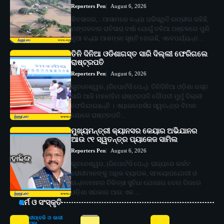
Reporters Pen
August 6, 2026
ଶିବସାଗର, : ଆସାମରେ ବନ୍ୟା ପରିସ୍ଥିତି ଗମ୍ଭୀର ରହିଛି,
ମଙ୍ଗଳବାର ରାତିସାରା ବର୍ଷା ଯୋଗୁଁ ତଳିଆ ଅଞ୍ଚଳରେ ପୁଣି
ନୂଆ ବନ୍ୟା ଆଶଙ୍କା ସୃଷ୍ଟି ହୋଇଛି, ଏବେପର୍ଯ୍ୟନ୍ତ…
ତିନି ଦିନିଆ ଓଡିଶାଗସ୍ତ ସାରି ଦିଲ୍ଲୀ ଫେରିଗଲେ
ରାଷ୍ଟ୍ରପତି
Reporters Pen
August 6, 2026
ଭୁବନେଶ୍ୱର, (ରିପୋର୍ଟର୍ସ ପେନ୍‌): ତିନିଦିନିଆ ଓଡ଼ିଶା ଗସ୍ତ
ସାରି ଆଜି ମହାମହିମ ରାଷ୍ଟ୍ରପତି ଦୌପଦୀ ମୁର୍ମୁ ଦିଲ୍ଲୀ
ଫେରିଯାଇଛନ୍ତି । ଏୟାରପୋର୍ସର ସ୍ୱତନ୍ତ୍ର ବିମାନ
ଯୋଗେ ରାଷ୍ଟ୍ରପତି…
ମୁଖ୍ୟମନ୍ତ୍ରୀ କ୍ୟାନସର କେୟାର ଅଭିଯାନର
ଆଉ ୯୧ ସ୍ୱତନ୍ତ୍ର ପ୍ୟାକେଜ ସାମିଲ
Reporters Pen
August 6, 2026
ଭୁବନେଶ୍ୱର, (ରିପୋର୍ଟର୍ସ ପେନ୍‌): ରାଜ୍ୟରେ କର୍କଟ
ରୋଗୀମାନଙ୍କୁ ଅଧିକ ବ୍ୟାପକ, ସମୟୋପଯୋଗୀ ଓ
ଉନ୍ନତମାନର ଚିକିତ୍ସା ସୁବିଧା ଯୋଗାଇ ଦେବା ଦିଗରେ
ଓଡ଼ିଶା ସରକାର ଆଉ ଏକ…
ଧର୍ମ ଓ ସଂସ୍କୃତି
ଦୀପାବଳି ଓ କାଳୀ
ପୂଜା