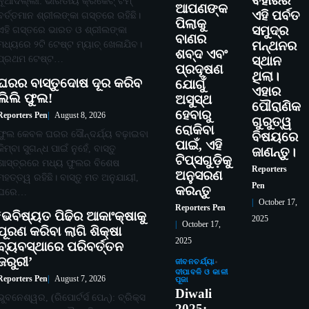
ବିହାରର
ନୂଆଦିଲ୍ଲୀ: ଭାରତୀୟ କ୍ରିକେଟ୍ ଟିମ୍
ଆପଣଙ୍କ
ଏହି ପର୍ବତ
ବର୍ତ୍ତମାନ ଶ୍ରୀଲଙ୍କା ଗସ୍ତରେ ରହିଛି।
ପିଲାକୁ
ସମୁଦ୍ର
ଏହି ଗସ୍ତରେ ଭାରତ ଓ ଶ୍ରୀଲଙ୍କା
ବାଣର
ମଧ୍ୟରେ ୨ଟି ଟେଷ୍ଟ ମ୍ୟାଚ୍ ଖେଳାଯିବ।
ମନ୍ଥନର
ଶବ୍ଦ ଏବଂ
ପ୍ରଥମ ଟେଷ୍ଟ…
ସ୍ଥାନ
ପ୍ରଦୂଷଣ
ଥିଲା।
ଘରର ବାସ୍ତୁଦୋଷ ଦୂର କରିବ
ଯୋଗୁଁ
ଏହାର
ଲିଲି ଫୁଲ!
ଅସୁସ୍ଥ
ପୌରାଣିକ
ହେବାରୁ
Reporters Pen
August 8, 2026
ଗୁରୁତ୍ୱ
ରୋକିବା
ଫୁଲ କେବଳ ଘରର ସୌନ୍ଦର୍ଯ୍ୟ ବଢ଼ାଇବା
ବିଷୟରେ
ପାଇଁ, ଏହି
କିମ୍ବା ସୁଗନ୍ଧ ପାଇଁ ନୁହେଁ, ବାସ୍ତୁ
ଜାଣନ୍ତୁ।
ଟିପ୍ସଗୁଡ଼ିକୁ
ଶାସ୍ତ୍ରରେ ମଧ୍ୟ ଫୁଲର ବିଶେଷ
Reporters
ଅନୁସରଣ
ମହତ୍ତ୍ୱ ରହିଛି। ବାସ୍ତୁ ମତ ଅନୁଯାୟୀ,
Pen
କରନ୍ତୁ
ଘରେ…
October 17,
Reporters Pen
‘ଭବିଷ୍ୟତ ପିଢିର ଆକାଂକ୍ଷାକୁ
2025
October 17,
ପୂରଣ କରିବା ଲାଗି ଶିକ୍ଷା
2025
ବ୍ୟବସ୍ଥାରେ ପରିବର୍ତ୍ତନ
ଜରୁରୀ’
ଜୀବନଚର୍ଯ୍ୟା
ଦୀପାବଳି ଓ କାଳୀ
Reporters Pen
August 7, 2026
ପୂଜା
Diwali
ଭୁବନେଶ୍ୱର, (ରିପୋର୍ଟର୍ସ ପେନ୍‌): ବ୍ରିକ୍ସ
2025: