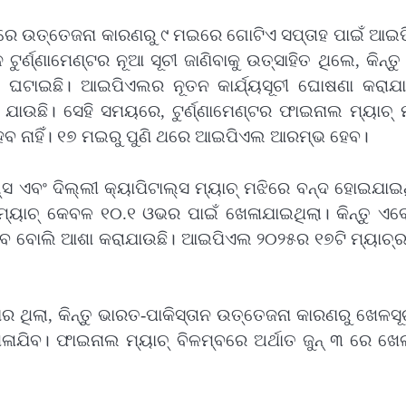
ଧ୍ୟରେ ଉତ୍ତେଜନା କାରଣରୁ ୯ ମଇରେ ଗୋଟିଏ ସପ୍ତାହ ପାଇଁ ଆଇ
ୁର୍ଣ୍ଣାମେଣ୍ଟର ନୂଆ ସୂଚୀ ଜାଣିବାକୁ ଉତ୍ସାହିତ ଥିଲେ, କିନ୍ତ
 ଘଟାଇଛି। ଆଇପିଏଲର ନୂତନ କାର୍ଯ୍ୟସୂଚୀ ଘୋଷଣା କରାଯା
ାଉଛି। ସେହି ସମୟରେ, ଟୁର୍ଣ୍ଣାମେଣ୍ଟର ଫାଇନାଲ ମ୍ୟାଚ୍ 
େବ ନାହିଁ। ୧୭ ମଇରୁ ପୁଣି ଥରେ ଆଇପିଏଲ ଆରମ୍ଭ ହେବ।
୍ସ ଏବଂ ଦିଲ୍ଲୀ କ୍ୟାପିଟାଲ୍ସ ମ୍ୟାଚ୍ ମଝିରେ ବନ୍ଦ ହୋଇଯାଇ
ାଚ୍ କେବଳ ୧୦.୧ ଓଭର ପାଇଁ ଖେଳାଯାଇଥିଲା। କିନ୍ତୁ ଏବେ
ବେ ବୋଲି ଆଶା କରାଯାଉଛି। ଆଇପିଏଲ ୨୦୨୫ର ୧୭ଟି ମ୍ୟାଚ୍‌ର 
 ଥିଲା, କିନ୍ତୁ ଭାରତ-ପାକିସ୍ତାନ ଉତ୍ତେଜନା କାରଣରୁ ଖେଳସ
ଖେଳାଯିବ। ଫାଇନାଲ ମ୍ୟାଚ୍ ବିଳମ୍ବରେ ଅର୍ଥାତ ଜୁନ୍ ୩ ରେ ଖେ