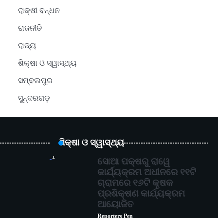
ରାକ୍ଷୀ ବନ୍ଧନ
ରାଜନୀତି
ରାଜ୍ୟ
ଶିକ୍ଷା ଓ ସ୍ୱାସ୍ଥ୍ୟ
ସମ୍ବଲପୁର
ସୁନ୍ଦରଗଡ଼
ଶିକ୍ଷା ଓ ସ୍ୱାସ୍ଥ୍ୟ
1
ସୋଆ ପକ୍ଷରୁ ରାୱେ
କାର୍ଯ୍ୟକ୍ରମ ଅଧୀନରେ ୧୧ଟି
ଗ୍ରାମରେ ୧୬ଟି କୃଷକ
ପ୍ରଶିକ୍ଷଣ କାର୍ଯ୍ୟକ୍ରମ
ଆୟୋଜିତ
Reporters Pen