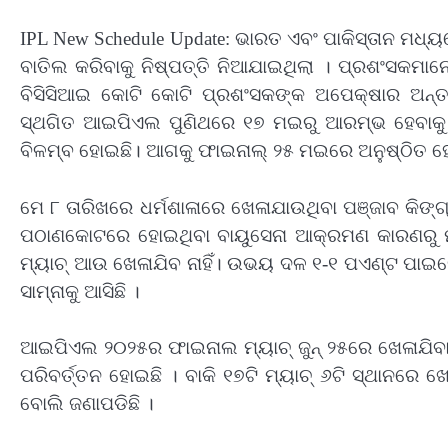
IPL New Schedule Update: ଭାରତ ଏବଂ ପାକିସ୍ତାନ ମ
ବାତିଲ କରିବାକୁ ନିଷ୍ପତ୍ତି ନିଆଯାଇଥିଲା । ପ୍ରଶଂସକମାନେ ଟ
ବିସିସିଆଇ କୋଟି କୋଟି ପ୍ରଶଂସକଙ୍କ ଅପେକ୍ଷାର ଅନ୍ତ
ସ୍ଥଗିତ ଆଇପିଏଲ ପୁଣିଥରେ ୧୭ ମଇରୁ ଆରମ୍ଭ ହେବାକୁ ଯ
ବିଳମ୍ବ ହୋଇଛି। ଆଗକୁ ଫାଇନାଲ୍ ୨୫ ମଇରେ ଅନୁଷ୍ଠିତ ହ
ମେ ୮ ତାରିଖରେ ଧର୍ମଶାଳାରେ ଖେଳାଯାଉଥିବା ପଞ୍ଜାବ କିଙ୍ଗ
ପଠାଣକୋଟରେ ହୋଇଥିବା ବାୟୁସେନା ଆକ୍ରମଣ କାରଣରୁ ମ୍ୟ
ମ୍ୟାଚ୍ ଆଉ ଖେଳାଯିବ ନାହିଁ। ଉଭୟ ଦଳ ୧-୧ ପଏଣ୍ଟ ପାଇ
ସାମ୍ନାକୁ ଆସିଛି ।
ଆଇପିଏଲ ୨୦୨୫ର ଫାଇନାଲ ମ୍ୟାଚ୍ ଜୁନ୍ ୨୫ରେ ଖେଳାଯିବାର
ପରିବର୍ତ୍ତନ ହୋଇଛି । ବାକି ୧୭ଟି ମ୍ୟାଚ୍ ୬ଟି ସ୍ଥାନରେ 
ବୋଲି ଜଣାପଡିଛି ।