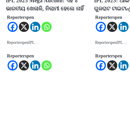
IPL 2025 Mega Auction: ଏହି ୪
IPL 2025: ଆଇପ
ଭାରତୀୟ ଖେଳାଳି, ନିଲାମୀ ହେଲେ ନାହିଁ
ଗୁଜରାଟ ଟାଇଟାନ୍ସ
Reporterspen
Reporterspen
ReporterspenIPL…
ReporterspenIPL…
Reporterspen
Reporterspen