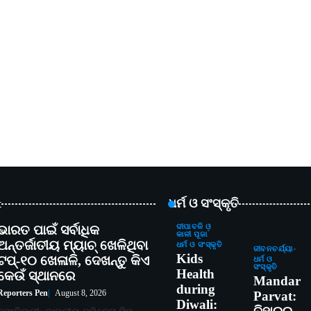
t
ଧର୍ମ ଓ ସଂସ୍କୃତି
ଭାରତ ପାଇଁ ସର୍ବାଧିକ
ଦୀପାବଳି ଓ
କାଳୀ ପୂଜା
ଅନ୍ତର୍ଜାତୀୟ ମ୍ୟାଚ୍ ଖେଳିଥିବା
ଧର୍ମ ଓ ସଂସ୍କୃତି
ଜୀବନଚର୍ଯ୍ୟା
Kids
ଟପ୍-୧୦ ଖେଳାଳି, ଦେଖନ୍ତୁ କିଏ
ଧର୍ମ ଓ
ସଂସ୍କୃତି
Health
କେଉଁ ସ୍ଥାନରେ
Mandar
during
Reporters Pen
August 8, 2026
Parvat:
Diwali: