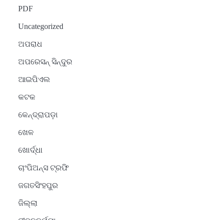
PDF
Uncategorized
ଅପରାଧ
ଅପରେସନ୍ ସିନ୍ଦୁର
ଆଇପିଏଲ
କଟକ
କେନ୍ଦ୍ରାପଡ଼ା
ଖେଳ
ଖୋର୍ଦ୍ଧା
ଚାଂପିଅନ୍ସ ଟ୍ରଫି
ଜଗତସିଂହପୁର
ଜିଲ୍ଲା