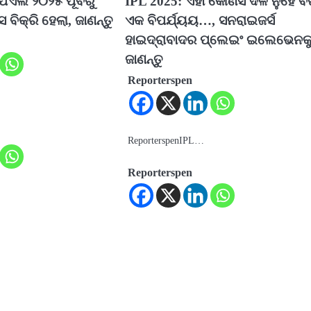
ିଏଲ ୨୦୨୫ ପୂର୍ବରୁ
IPL 2025: ଏହା କୌଣସି ଦଳ ନୁହେଁ ବ
 ବିକ୍ରି ହେଲା, ଜାଣନ୍ତୁ
ଏକ ବିପର୍ଯ୍ୟୟ…, ସନରାଇଜର୍ସ
ହାଇଦ୍ରାବାଦର ପ୍ଲେଇଂ ଇଲେଭେନକ
ଜାଣନ୍ତୁ
Reporterspen
ReporterspenIPL…
Reporterspen