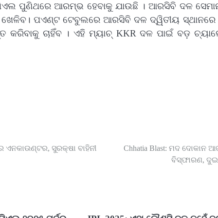
ଏଲ ପୁଣିଥରେ ଆରମ୍ଭ ହେବାକୁ ଯାଉଛି । ଆରସିବି ଦଳ ସେମା
ଖେଳିବ। ପଏଣ୍ଟ ଟେବୁଲରେ ଆରସିବି ଦଳ ଦ୍ୱିତୀୟ ସ୍ଥାନରେ 
ତ କରିବାକୁ ଚାହିଁବ । ଏହି ମ୍ୟାଚ୍ KKR ଦଳ ପାଇଁ ବଡ଼ ଚ୍ୟା
ରେ ଏନକାଉଣ୍ଟର, ସୁରକ୍ଷା ବାହିନୀ
Chhatia Blast: ମଦ ଦୋକାନ 
ବିସ୍ଫାରଣ, ଦୁଇ