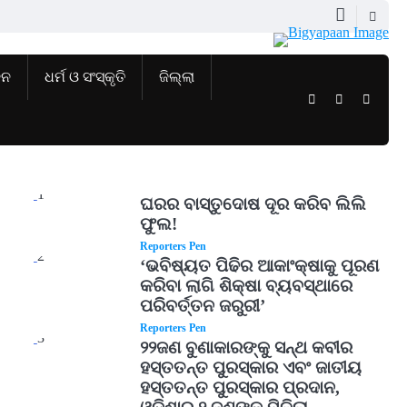
ଜନ
ଧର୍ମ ଓ ସଂସ୍କୃତି
ଜିଲ୍ଲା
Twitter
Facebook
Instag
1
ଘରର ବାସ୍ତୁଦୋଷ ଦୂର କରିବ ଲିଲି
ଫୁଲ!
Reporters Pen
2
‘ଭବିଷ୍ୟତ ପିଢିର ଆକାଂକ୍ଷାକୁ ପୂରଣ
କରିବା ଲାଗି ଶିକ୍ଷା ବ୍ୟବସ୍ଥାରେ
ପରିବର୍ତ୍ତନ ଜରୁରୀ’
Reporters Pen
3
୨୨ଜଣ ବୁଣାକାରଙ୍କୁ ସନ୍ଥ କବୀର
ହସ୍ତତନ୍ତ ପୁରସ୍କାର ଏବଂ ଜାତୀୟ
ହସ୍ତତନ୍ତ ପୁରସ୍କାର ପ୍ରଦାନ,