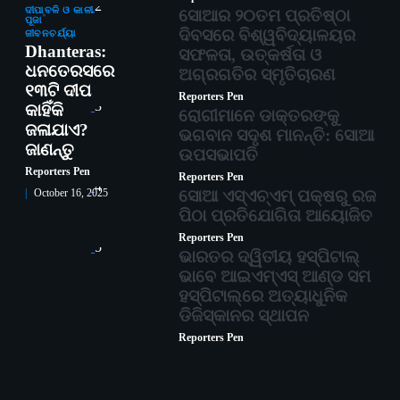
2
ଦୀପାବଳି ଓ କାଳୀ
ସୋଆର ୨୦ତମ ପ୍ରତିଷ୍ଠା
ପୂଜା
ଦିବସରେ ବିଶ୍ୱବିଦ୍ୟାଳୟର
ଜୀବନଚର୍ଯ୍ୟା
Dhanteras:
ସଫଳତା, ଉତ୍କର୍ଷତା ଓ
ଧନତେରସରେ
ଅଗ୍ରଗତିର ସ୍ମୃତିଚାରଣ
୧୩ଟି ଦୀପ
Reporters Pen
3
କାହିଁକି
ରୋଗୀମାନେ ଡାକ୍ତରଙ୍କୁ
ଜଳାଯାଏ?
ଭଗବାନ ସଦୃଶ ମାନନ୍ତି: ସୋଆ
ଜାଣନ୍ତୁ
ଉପସଭାପତି
Reporters Pen
Reporters Pen
4
ସୋଆ ଏସ୍‌ଏଚ୍‌ଏମ୍ ପକ୍ଷରୁ ରଜ
October 16, 2025
ପିଠା ପ୍ରତିଯୋଗିତା ଆୟୋଜିତ
Reporters Pen
5
ଭାରତର ଦ୍ୱିତୀୟ ହସ୍ପିଟାଲ୍
ଭାବେ ଆଇଏମ୍‌ଏସ୍ ଆଣ୍ଡ ସମ
ହସ୍ପିଟାଲ୍‌ରେ ଅତ୍ୟାଧୁନିକ
ଡିଜିସ୍କାନର ସ୍ଥାପନ
Reporters Pen