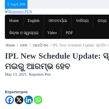
Skip
Aug 8, 2026
to
content
Home
English
ଜୀବନଚର୍ଯ୍ୟା
ବାଣିଜ୍ୟ
ରାଜ୍ୟ
ଶିକ୍ଷା ଓ ସ୍ୱାସ୍ଥ୍ୟ
Video
PDF
Home
ଖେଳ
ଆଇପିଏଲ
IPL New Schedule Update: ସ୍ଥଗ
IPL New Schedule Update: 
ମଇରୁ ଆରମ୍ଭ ହେବ
May 13, 2025
Reporters Pen
Reporterspen