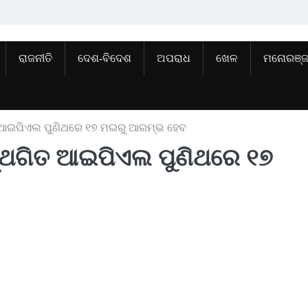
ରାଜନୀତି
ଦେଶ-ବିଦେଶ
ଅପରାଧ
ଖେଳ
ମନୋରଞ୍
ିତ ଆଇପିଏଲ ପୁଣିଥରେ ୧୭ ମଇରୁ ଆରମ୍ଭ ହେବ
ସ୍ଥଗିତ ଆଇପିଏଲ ପୁଣିଥରେ ୧୭