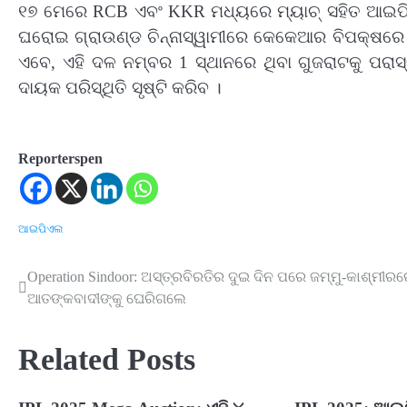
୧୭ ମେରେ RCB ଏବଂ KKR ମଧ୍ୟରେ ମ୍ୟାଚ୍ ସହିତ ଆଇପି
ଘରୋଇ ଗ୍ରାଉଣ୍ଡ ଚିନ୍ନାସ୍ୱାମୀରେ କେକେଆର ବିପକ୍ଷରେ 
ଏବେ, ଏହି ଦଳ ନମ୍ବର 1 ସ୍ଥାନରେ ଥିବା ଗୁଜରାଟକୁ ପରାସ୍
ଦାୟକ ପରିସ୍ଥିତି ସୃଷ୍ଟି କରିବ ।
Reporterspen
ଆଇପିଏଲ
Operation Sindoor: ଅସ୍ତ୍ରବିରତିର ଦୁଇ ଦିନ ପରେ ଜମ୍ମୁ-କାଶ୍ମୀର
Post
ଆତଙ୍କବାଦୀଙ୍କୁ ଘେରିଗଲେ
navigation
Related Posts