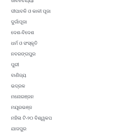
ଜୀବନଚର୍ଯ୍ୟା
ଦୀପାବଳି ଓ କାଳୀ ପୂଜା
ଦୁର୍ଗାପୂଜା
ଦେଶ-ବିଦେଶ
ଧର୍ମ ଓ ସଂସ୍କୃତି
ନବରଙ୍ଗପୁର
ପୁରୀ
ବାଣିଜ୍ୟ
ଭଦ୍ରକ
ମନୋରଞ୍ଜନ
ମୟୂରଭଞ୍ଜ
ମହିଳା ଟି-୨୦ ବିଶ୍ୱକପ
ଯାଜପୁର