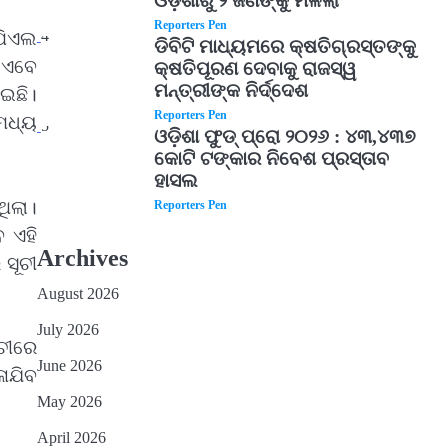
ଓଡ଼ିଶାରୁ ୨ ଜଣଙ୍କୁ ମିଳିଲା
Reporters Pen
4
ପିଏଲ
ଡିବିଟି ମାଧ୍ୟମରେ କ୍ଷତିଗ୍ରସ୍ତଙ୍କୁ
ୁ ଏବେ
କ୍ଷତିପୂରଣ ଦେବାକୁ ରାଜସ୍ୱ
ମନ୍ତ୍ରୀଙ୍କ ନିର୍ଦ୍ଦେଶ
ଇଛି।
Reporters Pen
ମଧ୍ୟ
5
ଓଡ଼ିଶା ଫୁଡ୍ ପ୍ରୋ ୨୦୨୬ : ୪୩,୪୩୭
କୋଟି ଟଙ୍କାର ନିବେଶ ପ୍ରସ୍ତାବ
ହାସଲ
ଥିଲା।
Reporters Pen
 ଏହି
Archives
ସୂଚୀ
August 2026
July 2026
ୂଚୀରେ
June 2026
ଳାଯିବ
May 2026
April 2026