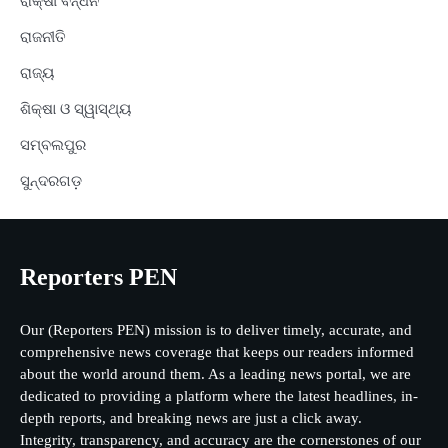
ରାକ୍ଷୀ ବନ୍ଧନ
ରାଜନୀତି
ରାଜ୍ୟ
ଶିକ୍ଷା ଓ ସ୍ୱାସ୍ଥ୍ୟ
ସମ୍ବଲପୁର
ସୁନ୍ଦରଗଡ଼
Reporters PEN
Our (Reporters PEN) mission is to deliver timely, accurate, and
comprehensive news coverage that keeps our readers informed
about the world around them. As a leading news portal, we are
dedicated to providing a platform where the latest headlines, in-
depth reports, and breaking news are just a click away.
Integrity, transparency, and accuracy are the cornerstones of our