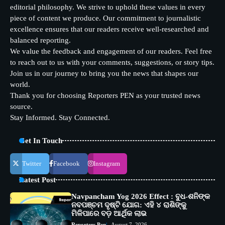
editorial philosophy. We strive to uphold these values in every
piece of content we produce. Our commitment to journalistic
excellence ensures that our readers receive well-researched and
balanced reporting.
We value the feedback and engagement of our readers. Feel free
to reach out to us with your comments, suggestions, or story tips.
Join us in our journey to bring you the news that shapes our
world.
Thank you for choosing Reporters PEN as your trusted news
source.
Stay Informed. Stay Connected.
Get In Touch
Twitter
Facebook
Instagram
Latest Post
Navpancham Yog 2026 Effect : ବୁଧ-ଶନିଙ୍କ
ନବପଞ୍ଚମ ଦୃଷ୍ଟି ଯୋଗ: ଏହି ୪ ରାଶିଙ୍କୁ
ମିଳିପାରେ ବଡ଼ ଆର୍ଥିକ ଲାଭ
Reporters Pen
August 7, 2026