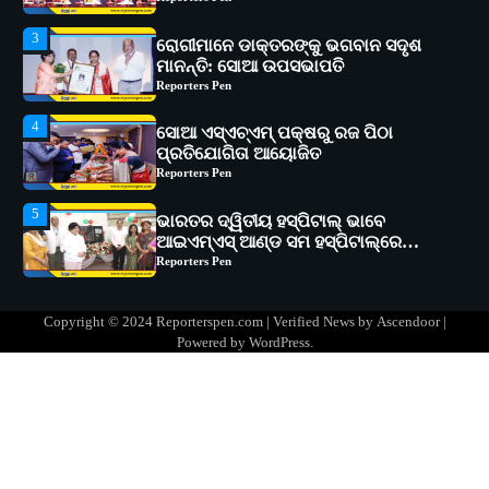
4
ସୋଆ ଏସ୍‌ଏଚ୍‌ଏମ୍ ପକ୍ଷରୁ ରଜ ପିଠା
ପ୍ରତିଯୋଗିତା ଆୟୋଜିତ
Reporters Pen
5
ଭାରତର ଦ୍ୱିତୀୟ ହସ୍ପିଟାଲ୍ ଭାବେ
ଆଇଏମ୍‌ଏସ୍ ଆଣ୍ଡ ସମ ହସ୍ପିଟାଲ୍‌ରେ
ଅତ୍ୟାଧୁନିକ ଡିଜିସ୍କାନର ସ୍ଥାପନ
Reporters Pen
1
ସୋଆ ପକ୍ଷରୁ ରାୱେ କାର୍ଯ୍ୟକ୍ରମ ଅଧୀନରେ
୧୧ଟି ଗ୍ରାମରେ ୧୬ଟି କୃଷକ ପ୍ରଶିକ୍ଷଣ
କାର୍ଯ୍ୟକ୍ରମ ଆୟୋଜିତ
Reporters Pen
2
ସୋଆର ୨୦ତମ ପ୍ରତିଷ୍ଠା ଦିବସରେ
Copyright © 2024 Reporterspen.com | Verified News by
Ascendoor
|
ବିଶ୍ୱବିଦ୍ୟାଳୟର ସଫଳତା, ଉତ୍କର୍ଷତା ଓ
Powered by
WordPress
.
ଅଗ୍ରଗତିର ସ୍ମୃତିଚାରଣ
Reporters Pen
3
ରୋଗୀମାନେ ଡାକ୍ତରଙ୍କୁ ଭଗବାନ ସଦୃଶ
ମାନନ୍ତି: ସୋଆ ଉପସଭାପତି
Reporters Pen
4
ସୋଆ ଏସ୍‌ଏଚ୍‌ଏମ୍ ପକ୍ଷରୁ ରଜ ପିଠା