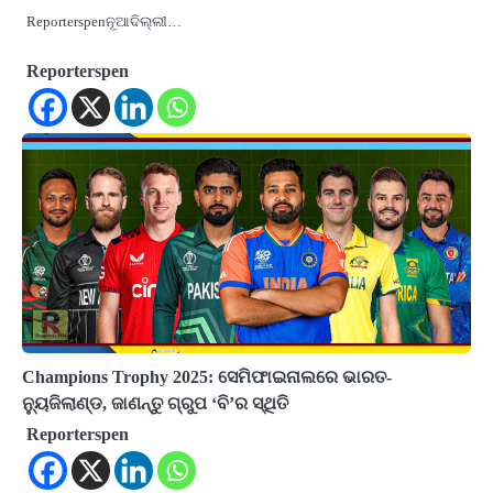
Reporterspenନୂଆଦିଲ୍ଲୀ…
Reporterspen
Champions Trophy 2025: ସେମିଫାଇନାଲରେ ଭାରତ-
ନ୍ୟୁଜିଲାଣ୍ଡ, ଜାଣନ୍ତୁ ଗ୍ରୁପ ‘ବି’ର ସ୍ଥିତି
Reporterspen