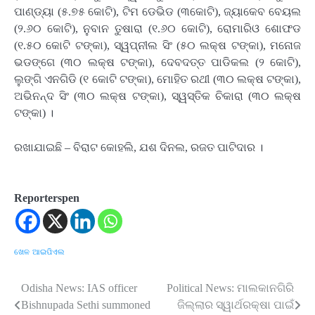
ପାଣ୍ଡ୍ୟା (୫.୭୫ କୋଟି), ଟିମ ଡେଭିଡ (୩କୋଟି), ଜ୍ୟାକେବ ବେୟଲ
(୨.୬୦ କୋଟି), ନୁବାନ ତୁଷାରା (୧.୬୦ କୋଟି), ରୋମାରିଓ ଶୋଫଡ
(୧.୫୦ କୋଟି ଟଙ୍କା), ସ୍ୱପ୍ନୀଲ ସିଂ (୫୦ ଲକ୍ଷ ଟଙ୍କା), ମନୋଜ
ଭଡଙ୍ଗେ (୩୦ ଲକ୍ଷ ଟଙ୍କା), ଦେବଦତ୍ତ ପାଡିକଲ (୨ କୋଟି),
ଲୁଙ୍ଗି ଏନଗିଡି (୧ କୋଟି ଟଙ୍କା), ମୋହିତ ରଥୀ (୩୦ ଲକ୍ଷ ଟଙ୍କା),
ଅଭିନନ୍ଦ ସିଂ (୩୦ ଲକ୍ଷ ଟଙ୍କା), ସ୍ୱସ୍ତିକ ଚିକାରା (୩୦ ଲକ୍ଷ
ଟଙ୍କା) ।
ରଖାଯାଇଛି – ବିରାଟ କୋହଲି, ଯଶ ଦିନଲ, ରଜତ ପାଟିଦାର ।
Reporterspen
ଖେଳ
ଆଇପିଏଲ
Odisha News: IAS officer
Political News: ମାଲକାନଗିରି
Post
Bishnupada Sethi summoned
ଜିଲ୍ଲାର ସ୍ୱାର୍ଥରକ୍ଷା ପାଇଁ