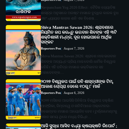
Navpancham Yog 2026 Effect : ବୈଦିକ ଜ୍ୟୋତିଷ
ଶାସ୍ତ୍ର ଅନୁସାରେ ଅଗଷ୍ଟ ମାସରେ ବୁଦ୍ଧିର କାରକ ବୁଧ
ଏବଂ ନ୍ୟାୟର କାରକ ଶନି ଏକ ବିଶେଷ…
Shiva Mantras Sawan 2026: ଶ୍ରାବଣରେ
ନିୟମିତ ଜପ କରନ୍ତୁ ଭଗବାନ ଶିବଙ୍କ ଏହି ୩ଟି
ଶକ୍ତିଶାଳୀ ମନ୍ତ୍ର, ଦୂର ହୋଇପାରେ ଆର୍ଥିକ
ସଙ୍କଟ
Reporters Pen
August 7, 2026
Shiva Mantras Sawan 2026: ଶ୍ରାବଣ ମାସ ଭଗବାନ
ଶିବଙ୍କ ଅତ୍ୟନ୍ତ ପ୍ରିୟ ମାସ ବୋଲି ଧାର୍ମିକ ବିଶ୍ୱାସ
ରହିଛି। ଏହି ପବିତ୍ର ମାସରେ ଭକ୍ତିଭାବର ସହ
ମହାଦେବଙ୍କ…
୨୦୨୭ ବିଶ୍ୱକପ ପାଇଁ ରବି ଶାସ୍ତ୍ରୀଙ୍କ ଟିମ୍,
ଆକାଶ ଚୋପ୍ରା ଦେଲେ ୧୦ରୁ ୮ ମାର୍କ
Reporters Pen
August 6, 2026
୨୦୨୭ ମସିହାର ଆଇସିସି ଦିନିକିଆ ବିଶ୍ୱକପ ଦକ୍ଷିଣ
ଆଫ୍ରିକା, ଜିମ୍ବାୱେ ଓ ନାମିବିଆରେ ଅକ୍ଟୋବର-
ନଭେମ୍ବର ମାସରେ ଆୟୋଜିତ ହେବ। ଟୁର୍ଣ୍ଣାମେଣ୍ଟକୁ
ଏଖନ ସମୟ ଥିଲେ ମଧ୍ୟ ବିଭିନ୍ନ…
ଆଜି ସୁଦ୍ଧା ଆସିବ ବନ୍ୟା କ୍ଷୟକ୍ଷତି ରିପୋର୍ଟ ;