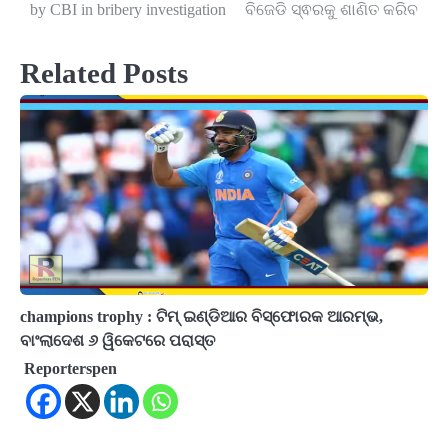
navigation
by CBI in bribery investigation
ବିଜେଡି ସ୍ଵରକୁ ଶାଣିତ କରିବ
Related Posts
champions trophy : ଟିମ୍ ଇଣ୍ଡିଆର ବିସ୍ଫୋରକ ଆରମ୍ଭ,
ବାଂଲାଦେଶ ୬ ୱିକେଟରେ ପରାସ୍ତ
Reporterspen