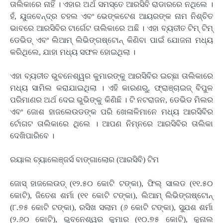
ତାଲିକାରେ ନାହିଁ । ଏହାର ଅର୍ଥ ସମସ୍ତେ ଆରସିବି ରାଡାରରେ ନଥିଲେ ।
ହଁ, ୟୁଜବେନ୍ଦ୍ର ଚହଲ ଏବଂ ଭେଙ୍କଟେଶ ଆୟରଙ୍କ ନାମ ନିଶ୍ଚିତ
ଭାବରେ ଆରସିବିର ଟାର୍ଗେଟ ତାଲିକାରେ ଅଛି । ଏହା ବ୍ୟତୀତ ଟିମ୍ ଟିମ୍
ଡେଭିଡ୍ ଏବଂ ଲିଆମ୍ ଲିଭିଙ୍ଗଷ୍ଟୋନ୍ କିଣିବା ପାଇଁ ଯୋଜନା ମଧ୍ୟ
କରିଥିଲେ, ଯାହା ମଧ୍ୟ ସଫଳ ହୋଇଥିଲା ।
ଏହା ବ୍ୟତୀତ ଭୁବନେଶ୍ୱର କୁମାରଙ୍କୁ ଆରସିବିର ଇଚ୍ଛା ତାଲିକାରେ
ମଧ୍ୟ ସାମିଲ କରାଯାଇଥିଲା । ଏହି କାରଣରୁ, ଫ୍ରାଞ୍ଚାଇଜ୍ ବିପୁଳ
ପରିମାଣର ଅର୍ଥ ଦେଇ ଭୁଭିଙ୍କୁ କିଣିଛି । ଟି ନଟରାଜନ, ଡେଭିଡ ମିଲର
ଏବଂ ଜୋଶ ହାଜଲେଉଡଙ୍କ ପରି ଖେଳାଳିମାନେ ମଧ୍ୟ ଆରସିବିର
ର୍ଟାେଗଟ ତାଲିକାରେ ଥିଲେ । ଆପଣ ନିମ୍ନରେ ଆରସିବିର ତାଲିକା
ଦେଖିପାରିବେ ।
ରୟାଲ ଚ୍ୟାଲେଞ୍ଜର୍ସ ବାଙ୍ଗାଲୋର (ଆରସିବି) ଟିମ
ଜୋସ୍ ହାଜଲେଉଡ୍ (୧୨.୫୦ କୋଟି ଟଙ୍କା), ଫିଲ୍ ସାଲଡ (୧୧.୫୦
କୋଟି), ଜିତେଶ ଶର୍ମା (୧୧ କୋଟି ଟଙ୍କା), ଲିଆମ୍ ଲିଭିଙ୍ଗଷ୍ଟୋନ୍
(୮.୭୫ କୋଟି ଟଙ୍କା), ରସିଖ ସଲାମ (୬ କୋଟି ଟଙ୍କା), ସୁଯଶ ଶର୍ମା
(୨.୬୦ କୋଟି), ଭୁବନେଶ୍ୱର କୁମାର (୧୦.୭୫ କୋଟି), କୁନାଲ