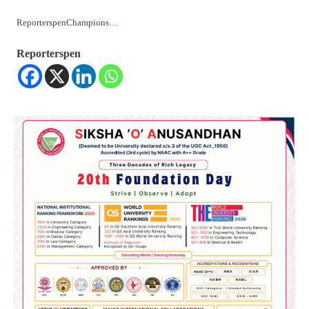
ReporterspenChampions…
Reporterspen
2
୨୦୨୭ ବିଶ୍ୱକପ ପାଇଁ ରବି ଶାସ୍ତ୍ରୀଙ୍କ ଟିମ୍,
ଆକାଶ ଚୋପ୍ରା ଦେଲେ ୧୦ରୁ ୮ ମାର୍କ
Reporters Pen
3
ଆଜି ସୁଦ୍ଧା ଆସିବ ବନ୍ୟା କ୍ଷୟକ୍ଷତି ରିପୋର୍ଟ
; ୨୨ଟି ଜିଲ୍ଲାକୁ ୧୧୦କୋଟି ଟଙ୍କା ମଞ୍ଜୁର
Reporters Pen