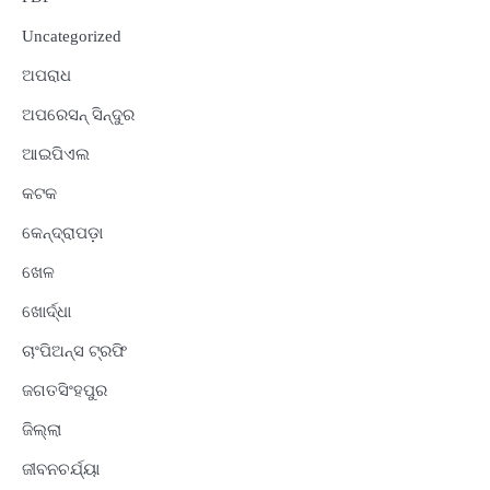
Uncategorized
ଅପରାଧ
ଅପରେସନ୍ ସିନ୍ଦୁର
ଆଇପିଏଲ
କଟକ
କେନ୍ଦ୍ରାପଡ଼ା
ଖେଳ
ଖୋର୍ଦ୍ଧା
ଚାଂପିଅନ୍ସ ଟ୍ରଫି
ଜଗତସିଂହପୁର
ଜିଲ୍ଲା
ଜୀବନଚର୍ଯ୍ୟା