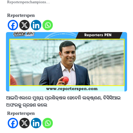
Reporterspenchampions…
Reporterspen
ଆଇପିଏଲରେ ମୁଖ୍ୟ ପ୍ରଶିକ୍ଷକ ହେବେନି ଲକ୍ଷ୍ଣଣ, ବିସିସିଆଇ
ଅଫରକୁ ଗ୍ରହଣ କଲେ
Reporterspen