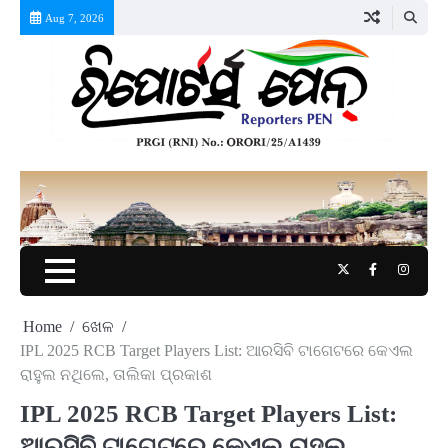
Skip
Aug 7, 2026
to
content
Twitter
Facebook
Instag
Home
ଖେଳ
IPL 2025 RCB Target Players List: ଆରସିବି ଟାଗେଟରେ କେଏଲ
ରାହୁଲ ନଥିଲେ, ତାଲିକା ପ୍ରକାଶ
IPL 2025 RCB Target Players List:
ଆରସିବି ଟାଗେଟରେ କେଏଲ ରାହୁଲ