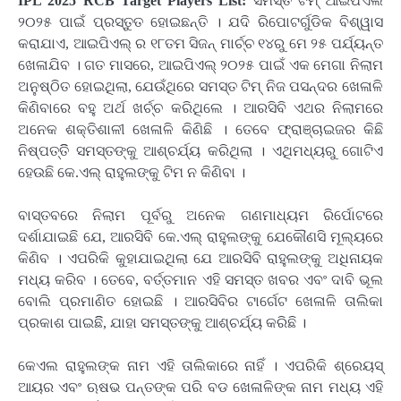
IPL 2025 RCB Target Players List:
ସମସ୍ତ ଟିମ୍ ଆଇପିଏଲ
୨୦୨୫ ପାଇଁ ପ୍ରସ୍ତୁତ ହୋଇଛନ୍ତି । ଯଦି ରିପୋଟର୍ଗୁଡିକ ବିଶ୍ୱାସ
କରାଯାଏ, ଆଇପିଏଲ୍ ର ୧୮ତମ ସିଜନ୍ ମାର୍ଚ୍ଚ ୧୪ରୁ ମେ ୨୫ ପର୍ଯ୍ୟନ୍ତ
ଖେଳାଯିବ । ଗତ ମାସରେ, ଆଇପିଏଲ୍ ୨୦୨୫ ପାଇଁ ଏକ ମେଗା ନିଲାମ
ଅନୁଷ୍ଠିତ ହୋଇଥିଲା, ଯେଉଁଥିରେ ସମସ୍ତ ଟିମ୍ ନିଜ ପସନ୍ଦର ଖେଳାଳି
କିଣିବାରେ ବହୁ ଅର୍ଥ ଖର୍ଚ୍ଚ କରିଥିଲେ । ଆରସିବି ଏଥର ନିଲାମରେ
ଅନେକ ଶକ୍ତିଶାଳୀ ଖେଳାଳି କିଣିଛି । ତେବେ ଫ୍ରାଞ୍ଚାଇଜର କିଛି
ନିଷ୍ପତ୍ତିି ସମସ୍ତଙ୍କୁ ଆଶ୍ଚର୍ଯ୍ୟ କରିଥିଲା । ଏଥିମଧ୍ୟରୁ ଗୋଟିଏ
ହେଉଛି କେ.ଏଲ୍ ରାହୁଲଙ୍କୁ ଟିମ ନ କିଣିବା ।
ବାସ୍ତବରେ ନିଲାମ ପୂର୍ବରୁ ଅନେକ ଗଣମାଧ୍ୟମ ରିର୍ପୋଟରେ
ଦର୍ଶାଯାଇଛି ଯେ, ଆରସିବି କେ.ଏଲ୍ ରାହୁଲଙ୍କୁ ଯେକୌଣସି ମୂଲ୍ୟରେ
କିଣିବ । ଏପରିକି କୁହାଯାଇଥିଲା ଯେ ଆରସିବି ରାହୁଲଙ୍କୁ ଅଧିନାୟକ
ମଧ୍ୟ କରିବ । ତେବେ, ବର୍ତ୍ତମାନ ଏହି ସମସ୍ତ ଖବର ଏବଂ ଦାବି ଭୂଲ
ବୋଲି ପ୍ରମାଣିତ ହୋଇଛି । ଆରସିବିର ଟାର୍ଗେଟ ଖେଳାଳି ତାଲିକା
ପ୍ରକାଶ ପାଇଛିି, ଯାହା ସମସ୍ତଙ୍କୁ ଆଶ୍ଚର୍ଯ୍ୟ କରିଛି ।
କେଏଲ ରାହୁଲଙ୍କ ନାମ ଏହି ତାଲିକାରେ ନାହିଁ । ଏପରିକି ଶ୍ରେୟସ୍
ଆୟର ଏବଂ ଋଷଭ ପନ୍ତଙ୍କ ପରି ବଡ ଖେଳାଳିଙ୍କ ନାମ ମଧ୍ୟ ଏହି