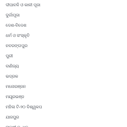
ଦୀପାବଳି ଓ କାଳୀ ପୂଜା
ଦୁର୍ଗାପୂଜା
ଦେଶ-ବିଦେଶ
ଧର୍ମ ଓ ସଂସ୍କୃତି
ନବରଙ୍ଗପୁର
ପୁରୀ
ବାଣିଜ୍ୟ
ଭଦ୍ରକ
ମନୋରଞ୍ଜନ
ମୟୂରଭଞ୍ଜ
ମହିଳା ଟି-୨୦ ବିଶ୍ୱକପ
ଯାଜପୁର