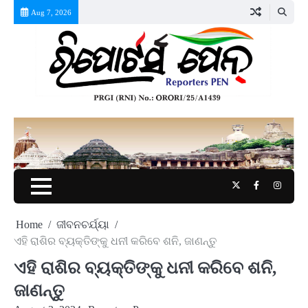
Skip
Aug 7, 2026
to
content
Twitter
Facebook
Instag
Home
ଜୀବନଚର୍ଯ୍ୟା
ଏହି ରାଶିର ବ୍ୟକ୍ତିଙ୍କୁ ଧନୀ କରିବେ ଶନି, ଜାଣନ୍ତୁ
ଏହି ରାଶିର ବ୍ୟକ୍ତିଙ୍କୁ ଧନୀ କରିବେ ଶନି,
ଜାଣନ୍ତୁ