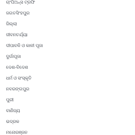
ଚାଂପିଅନ୍ସ ଟ୍ରଫି
ଜଗତସିଂହପୁର
ଜିଲ୍ଲା
ଜୀବନଚର୍ଯ୍ୟା
ଦୀପାବଳି ଓ କାଳୀ ପୂଜା
ଦୁର୍ଗାପୂଜା
ଦେଶ-ବିଦେଶ
ଧର୍ମ ଓ ସଂସ୍କୃତି
ନବରଙ୍ଗପୁର
ପୁରୀ
ବାଣିଜ୍ୟ
ଭଦ୍ରକ
ମନୋରଞ୍ଜନ