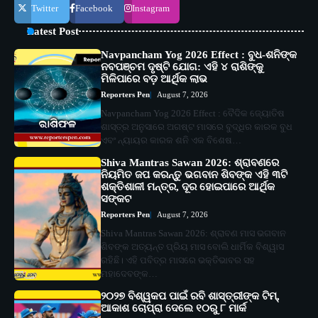
Twitter
Facebook
Instagram
Latest Post
Navpancham Yog 2026 Effect : ବୁଧ-ଶନିଙ୍କ
ନବପଞ୍ଚମ ଦୃଷ୍ଟି ଯୋଗ: ଏହି ୪ ରାଶିଙ୍କୁ
ମିଳିପାରେ ବଡ଼ ଆର୍ଥିକ ଲାଭ
Reporters Pen
August 7, 2026
Navpancham Yog 2026 Effect : ବୈଦିକ ଜ୍ୟୋତିଷ
ଶାସ୍ତ୍ର ଅନୁସାରେ ଅଗଷ୍ଟ ମାସରେ ବୁଦ୍ଧିର କାରକ ବୁଧ
ଏବଂ ନ୍ୟାୟର କାରକ ଶନି ଏକ ବିଶେଷ…
Shiva Mantras Sawan 2026: ଶ୍ରାବଣରେ
ନିୟମିତ ଜପ କରନ୍ତୁ ଭଗବାନ ଶିବଙ୍କ ଏହି ୩ଟି
ଶକ୍ତିଶାଳୀ ମନ୍ତ୍ର, ଦୂର ହୋଇପାରେ ଆର୍ଥିକ
ସଙ୍କଟ
Reporters Pen
August 7, 2026
Shiva Mantras Sawan 2026: ଶ୍ରାବଣ ମାସ ଭଗବାନ
ଶିବଙ୍କ ଅତ୍ୟନ୍ତ ପ୍ରିୟ ମାସ ବୋଲି ଧାର୍ମିକ ବିଶ୍ୱାସ
ରହିଛି। ଏହି ପବିତ୍ର ମାସରେ ଭକ୍ତିଭାବର ସହ
ମହାଦେବଙ୍କ…
୨୦୨୭ ବିଶ୍ୱକପ ପାଇଁ ରବି ଶାସ୍ତ୍ରୀଙ୍କ ଟିମ୍,
ଆକାଶ ଚୋପ୍ରା ଦେଲେ ୧୦ରୁ ୮ ମାର୍କ