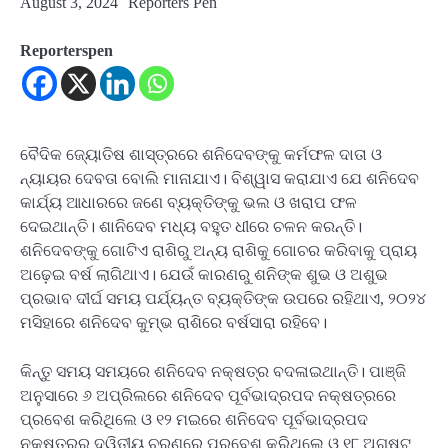
August 3, 2024
Reporters Pen
Reporterspen
ବୈଦିକ ଜ୍ୟୋତିଷ ଶାସ୍ତ୍ରରେ ଶନିଦେବଙ୍କୁ କର୍ମଫଳ ଦାତା ଓ
ନ୍ୟାୟର ଦେବତା ବୋଲି ମାନାଯାଏ। ବିଶ୍ୱାସ କରାଯାଏ ଯେ ଶନିଦେବ
କାର୍ଯ୍ୟ ଆଧାରରେ ଜଣେ ବ୍ୟକ୍ତିଙ୍କୁ ଭଲ ଓ ଖରାପ ଫଳ
ଦେଇଥାନ୍ତି। ଶାନିଦେବ ମଧ୍ୟ ବହୁତ ଧୀରେ ଚଳନ କରନ୍ତି।
ଶନିଦେବଙ୍କୁ ଗୋଟିଏ ରାଶିରୁ ଅନ୍ୟ ରାଶିକୁ ଗୋଚର କରିବାକୁ ପ୍ରାୟ
ଅଢ଼େଇ ବର୍ଷ ଲାଗିଥାଏ। ଯେଉଁ କାରଣରୁ ଶନିଙ୍କ ଶୁଭ ଓ ଅଶୁଭ
ପ୍ରଭାବ ଦୀର୍ଘ ସମୟ ପର୍ଯ୍ୟନ୍ତ ବ୍ୟକ୍ତିଙ୍କ ଉପରେ ରହିଥାଏ, ୨୦୨୪
ମସିହାରେ ଶନିଦେବ କୁମ୍ଭ ରାଶିରେ ବର୍ଷସାରା ରହିବେ।
କିନ୍ତୁ ସମୟ ସମୟରେ ଶନିଦେବ ନକ୍ଷତ୍ର ବଦଳାଇଥାନ୍ତି। ପାଞ୍ଜି
ଅନୁସାରେ ୬ ଅପ୍ରିଲରେ ଶନିଦେବ ପୂର୍ବଭାଦ୍ରପଦ ନକ୍ଷତ୍ରରେ
ପ୍ରବେଶ କରିଥିଲେ ଓ ୧୨ ମଇରେ ଶନିଦେବ ପୂର୍ବଭାଦ୍ରପଦ
ନକ୍ଷତ୍ରର ଦ୍ୱିତୀୟ ଚରଣରେ ପ୍ରବେଶ କରିଥିଲେ ଓ ୧୮ ଅଗଷ୍ଟ