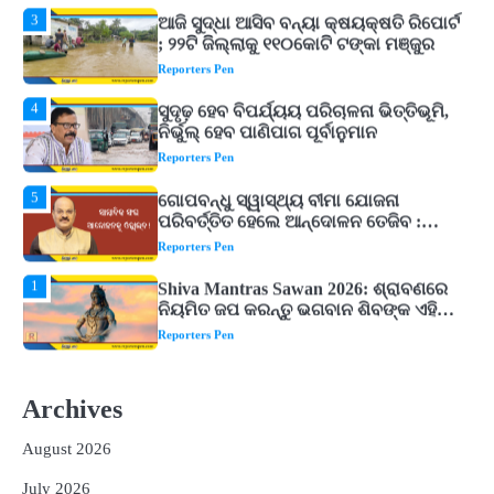
4
ସୁଦୃଢ଼ ହେବ ବିପର୍ଯ୍ୟୟ ପରିଚାଳନା ଭିତ୍ତିଭୂମି,
ନିର୍ଭୁଲ୍ ହେବ ପାଣିପାଗ ପୂର୍ବାନୁମାନ
Reporters Pen
5
ଗୋପବନ୍ଧୁ ସ୍ୱାସ୍ଥ୍ୟ ବୀମା ଯୋଜନା
ପରିବର୍ତ୍ତିତ ହେଲେ ଆନ୍ଦୋଳନ ତେଜିବ :
ଉତ୍କଳ ସାମ୍ବାଦିକ ସଂଘ
Reporters Pen
1
Shiva Mantras Sawan 2026: ଶ୍ରାବଣରେ
ନିୟମିତ ଜପ କରନ୍ତୁ ଭଗବାନ ଶିବଙ୍କ ଏହି
୩ଟି ଶକ୍ତିଶାଳୀ ମନ୍ତ୍ର, ଦୂର ହୋଇପାରେ
Reporters Pen
ଆର୍ଥିକ ସଙ୍କଟ
2
୨୦୨୭ ବିଶ୍ୱକପ ପାଇଁ ରବି ଶାସ୍ତ୍ରୀଙ୍କ ଟିମ୍,
ଆକାଶ ଚୋପ୍ରା ଦେଲେ ୧୦ରୁ ୮ ମାର୍କ
Reporters Pen
3
ଆଜି ସୁଦ୍ଧା ଆସିବ ବନ୍ୟା କ୍ଷୟକ୍ଷତି ରିପୋର୍ଟ
; ୨୨ଟି ଜିଲ୍ଲାକୁ ୧୧୦କୋଟି ଟଙ୍କା ମଞ୍ଜୁର
Archives
Reporters Pen
August 2026
4
ସୁଦୃଢ଼ ହେବ ବିପର୍ଯ୍ୟୟ ପରିଚାଳନା ଭିତ୍ତିଭୂମି,
ନିର୍ଭୁଲ୍ ହେବ ପାଣିପାଗ ପୂର୍ବାନୁମାନ
July 2026