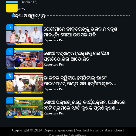
October 16,
3
ରୋଗୀମାନେ ଡାକ୍ତରଙ୍କୁ ଭଗବାନ ସଦୃଶ
2025
ମାନନ୍ତି: ସୋଆ ଉପସଭାପତି
ଶିକ୍ଷା ଓ ସ୍ୱାସ୍ଥ୍ୟ
Reporters Pen
4
ସୋଆ ଏସ୍‌ଏଚ୍‌ଏମ୍ ପକ୍ଷରୁ ରଜ ପିଠା
ପ୍ରତିଯୋଗିତା ଆୟୋଜିତ
Reporters Pen
5
ଭାରତର ଦ୍ୱିତୀୟ ହସ୍ପିଟାଲ୍ ଭାବେ
ଆଇଏମ୍‌ଏସ୍ ଆଣ୍ଡ ସମ ହସ୍ପିଟାଲ୍‌ରେ
ଅତ୍ୟାଧୁନିକ ଡିଜିସ୍କାନର ସ୍ଥାପନ
Reporters Pen
1
ସୋଆ ପକ୍ଷରୁ ରାୱେ କାର୍ଯ୍ୟକ୍ରମ ଅଧୀନରେ
୧୧ଟି ଗ୍ରାମରେ ୧୬ଟି କୃଷକ ପ୍ରଶିକ୍ଷଣ
କାର୍ଯ୍ୟକ୍ରମ ଆୟୋଜିତ
Reporters Pen
2
ସୋଆର ୨୦ତମ ପ୍ରତିଷ୍ଠା ଦିବସରେ
ବିଶ୍ୱବିଦ୍ୟାଳୟର ସଫଳତା, ଉତ୍କର୍ଷତା ଓ
ଅଗ୍ରଗତିର ସ୍ମୃତିଚାରଣ
Reporters Pen
3
ରୋଗୀମାନେ ଡାକ୍ତରଙ୍କୁ ଭଗବାନ ସଦୃଶ
Copyright © 2024 Reporterspen.com | Verified News by
Ascendoor
|
ମାନନ୍ତି: ସୋଆ ଉପସଭାପତି
Powered by
WordPress
.