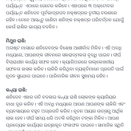
ପର୍ଯ୍ୟନ୍ତ ଏଠାରେ ଗୋଚର କରିବେ। ଏହାପରେ ୩ ଅକ୍ଟୋବର
ପର୍ଯ୍ୟନ୍ତ ଶନିଦେବ ପୂର୍ବଭାଦ୍ରପଦ ନକ୍ଷତ୍ରର ତୃତୀୟ ଚରଣରେ
ରହିବ। ତେବେ ଆସନ୍ତୁ ଜାଣିବା ଶନିଙ୍କ ନକ୍ଷତ୍ର ପରିବର୍ତ୍ତନ ଯୋଗୁଁ
କେଉଁ ରାଶିର ଭାଗ୍ୟ ବଦଳିବ।
ମିଥୁନ ରାଶି:
ଅଗଷ୍ଟ ମାସରେ ଶନିଦେବଙ୍କ ବିଶେଷ ଆଶୀର୍ବାଦ ମିଳିବ। ଏହି ଅବଧି
ମଧ୍ୟରେ, ଆପଣଙ୍କ ଜୀବନରେ ସକରାତ୍ମକତା ବୃଦ୍ଧି ପାଇବ। ଦୀର୍ଘ
ବିଚାରାଧୀନ କାର୍ଯ୍ୟ ସଫଳ ହେବ। କ୍ୟାରିଅରରେ ଉଲ୍ଲେଖନୀୟ
ସଫଳତା ହାସଲ କରିବ। ଚାକିରି କରିଥିବା ବ୍ୟକ୍ତିମାନେ ପ୍ରଗତି ପାଇଁ
ନୂତନ ସୁଯୋଗ ପାଇବେ। ପାରିବାରିକ ଜୀବନ ସୁଖମୟ ରହିବ।
କନ୍ୟା ରାଶି:
ଶନିଦେବ ଏହାର ଗତି ବଦଳାଇ କନ୍ୟା ରାଶି ଲୋକଙ୍କ କ୍ୟାରିୟର
ବାଧା ଦୂର କରିବ। ଏହି ଅବଧି ମଧ୍ୟରେ ଆପଣ ଆପଣଙ୍କ ଚାକିରି ଏବଂ
ବ୍ୟବସାୟରେ ବହୁତ ଅଗ୍ରଗତି କରିବ। ନୂତନ ଆୟର ଉତ୍ସରୁ ଆର୍ଥିକ
ଲାଭ ହେବ। ଦୀର୍ଘ ସମୟ ଧରି ଅଟକି ରହିଥିବା ଟଙ୍କା ମିଳିବ। ଆପଣ
ପ୍ରତ୍ୟେକ କାର୍ଯ୍ୟର ଇଚ୍ଛାକୃତ ଫଳାଫଳ ପାଇବେ। ସାମାଜିକ ସ୍ଥିତି