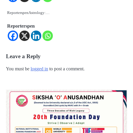
ReporterspenAstrology:…
Reporterspen
Leave a Reply
You must be
logged in
to post a comment.
2
୨୦୨୭ ବିଶ୍ୱକପ ପାଇଁ ରବି ଶାସ୍ତ୍ରୀଙ୍କ ଟିମ୍,
ଆକାଶ ଚୋପ୍ରା ଦେଲେ ୧୦ରୁ ୮ ମାର୍କ
Reporters Pen
3
ଆଜି ସୁଦ୍ଧା ଆସିବ ବନ୍ୟା କ୍ଷୟକ୍ଷତି ରିପୋର୍ଟ