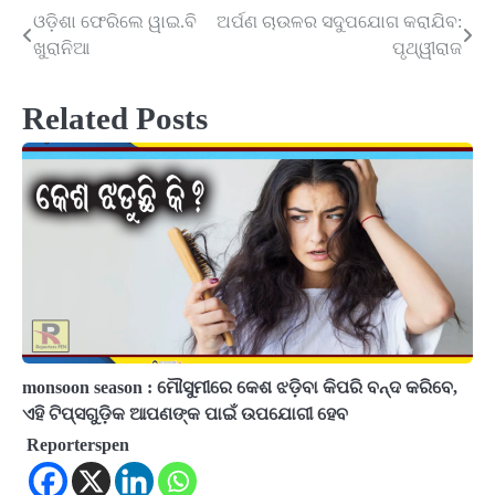
ଓଡ଼ିଶା ଫେରିଲେ ୱାଇ.ବି
ଅର୍ପଣ ଚାଉଳର ସଦୁପଯୋଗ କରାଯିବ:
Post
ଖୁରାନିଆ
ପୃଥ୍ୱୀରାଜ
navigation
Related Posts
monsoon season : ମୌସୁମୀରେ କେଶ ଝଡ଼ିବା କିପରି ବନ୍ଦ କରିବେ,
ଏହି ଟିପ୍ସଗୁଡ଼ିକ ଆପଣଙ୍କ ପାଇଁ ଉପଯୋଗୀ ହେବ
Reporterspen