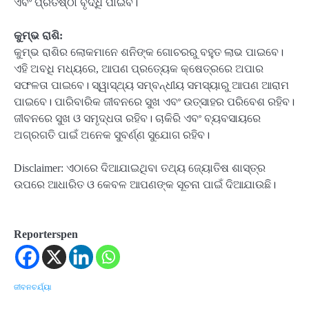
ଏବଂ ପ୍ରତିଷ୍ଠା ବୃଦ୍ଧି ପାଇବ।
କୁମ୍ଭ ରାଶି:
କୁମ୍ଭ ରାଶିର ଲୋକମାନେ ଶନିଙ୍କ ଗୋଚରରୁ ବହୁତ ଲାଭ ପାଇବେ।
ଏହି ଅବଧି ମଧ୍ୟରେ, ଆପଣ ପ୍ରତ୍ୟେକ କ୍ଷେତ୍ରରେ ଅପାର
ସଫଳତା ପାଇବେ। ସ୍ୱାସ୍ଥ୍ୟ ସମ୍ବନ୍ଧୀୟ ସମସ୍ୟାରୁ ଆପଣ ଆରାମ
ପାଇବେ। ପାରିବାରିକ ଜୀବନରେ ସୁଖ ଏବଂ ଉତ୍ସାହର ପରିବେଶ ରହିବ।
ଜୀବନରେ ସୁଖ ଓ ସମୃଦ୍ଧତା ରହିବ। ଚାକିରି ଏବଂ ବ୍ୟବସାୟରେ
ଅଗ୍ରଗତି ପାଇଁ ଅନେକ ସୁବର୍ଣ୍ଣ ସୁଯୋଗ ରହିବ।
Disclaimer: ଏଠାରେ ଦିଆଯାଇଥିବା ତଥ୍ୟ ଜ୍ୟୋତିଷ ଶାସ୍ତ୍ର
ଉପରେ ଆଧାରିତ ଓ କେବଳ ଆପଣଙ୍କ ସୂଚନା ପାଇଁ ଦିଆଯାଉଛି।
Reporterspen
ଜୀବନଚର୍ଯ୍ୟା