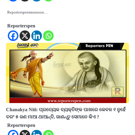
Reporterspenmonsoon…
Reporterspen
Chanakya Niti: ପ୍ରତ୍ୟେକ ବ୍ୟକ୍ତିଙ୍କ ପାଖରେ କେବଳ ୧ ନୁହେଁ
ବରଂ ୫ ଜଣ ମାଆ ଥାଆନ୍ତି, ଜାଣନ୍ତୁ ସେମାନେ କିଏ ?
Reporterspen