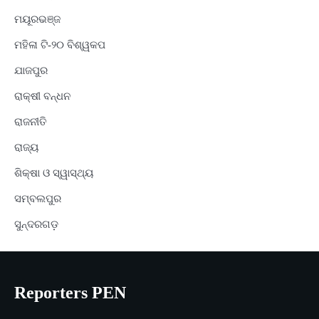
ମୟୂରଭଞ୍ଜ
ମହିଳା ଟି-୨୦ ବିଶ୍ୱକପ
ଯାଜପୁର
ରାକ୍ଷୀ ବନ୍ଧନ
ରାଜନୀତି
ରାଜ୍ୟ
ଶିକ୍ଷା ଓ ସ୍ୱାସ୍ଥ୍ୟ
ସମ୍ବଲପୁର
ସୁନ୍ଦରଗଡ଼
Reporters PEN