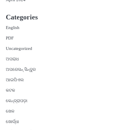
Categories
English
PDF
Uncategorized
ଅପରାଧ
ଅପରେସନ୍ ସିନ୍ଦୁର
ଆଇପିଏଲ
କଟକ
କେନ୍ଦ୍ରାପଡ଼ା
ଖେଳ
ଖୋର୍ଦ୍ଧା