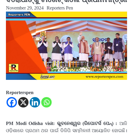
November 29, 2024
Reporters Pen
Reporterspen
PM Modi Odisha visit: ଭୁବନେଶ୍ୱର (ରିପୋଟର୍ସ ପେନ୍‌) :
ଆଜି
ଓଡ଼ିଶାରେ ପ୍ରଥମ ଥର ପାଇଁ ଡିଜିପି ସମ୍ମିଳନୀ ଆୟୋଜିତ ହୋଇଛି।