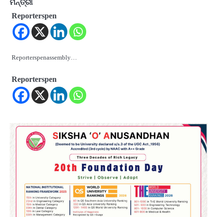
ମନ୍ତ୍ରୀ
Reporterspen
Reporterspenassembly…
Reporterspen
2
ଆସାମରେ ଭୟଙ୍କର ବନ୍ୟା ମୃତ୍ୟୁ ସଂଖ୍ୟା
୮୯କୁ ବୃଦ୍ଧି
Reporters Pen