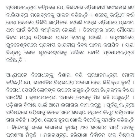
ପ୍ରଧାନମନ୍ତ୍ରୀ କହିଥିଲେ ଯେ, ନିକଟରେ ଓଡ଼ିଶାବାସୀ ସଫଳତାର ସହ
ବାଲିଯାତ୍ରା ମହୋତ୍ସବକୁ ପାଳନ କରିଛନ୍ତି । ଶହେରୁ ଊର୍ଦ୍ଧ୍ବ ବର୍ଷ
ହେଲା ଦେଶରେ ଡିଜିପି ସମ୍ମିଳନୀ ହେଉଛି ମାତ୍ର ଓଡ଼ିଶାରେ ପ୍ରଥମ
ଥର ପାଇଁ ଡିଜିପି ସମ୍ମିଳନୀ ହୋଇଛି । ଡିସେମ୍ବର ୪ରେ ନୌସେନା
ଦିବସ ମଧ୍ୟ ଓଡ଼ିଶାରେ ପାଳନ ହେବାକୁ ଯାଉଛି । ଜାନୁଆରୀରେ
ଭୁବନେଶ୍ବରରେ ପ୍ରବାସୀ ଭାରତୀୟ ଦିବସ ପାଳନ କରାଯିବ । ସାରା
ବିଶ୍ବରୁ ଲୋକ ଭୁବନେଶ୍ବରକୁ ଆସିବେ ବୋଲି ପ୍ରଧାନମନ୍ତ୍ରୀ
କହିଛନ୍ତି ।
ଅନ୍ୟପଟେ ବିରୋଧୀଙ୍କୁ ନିଶାନା କରି ପ୍ରଧାନମନ୍ତ୍ରୀ ମୋଦୀ
କହିଛନ୍ତି ଯେ, ରାଜନୀତିର ବିଚାରଧାରା ଅଲଗା ହେବା କିଛି ନୂଆ ନୁହେଁ ।
ବିରୋଧୀ ଯେପରି ଲୋକଙ୍କ ଉପରେ ରାଗୁଛନ୍ତି ତାହା ଚିନ୍ତାଜନକ ବିଷୟ
ପାଲଟିଛି । କ୍ଷମତାଲୋଭୀ ଏମାନେ ଜନତାକୁ ମିଛ କହି ଆସୁଛନ୍ତି ।
ଓଡ଼ିଶାର ବିକାଶ ପାଇଁ ଆମେ ଲଗାତାର କାମ କରୁଛୁ । ପୂର୍ବରୁ ମନ୍ତ୍ରୀ
ପରିଷଦରେ ଓଡ଼ିଶାରୁ କେବେ ଏତେ ସଦସ୍ୟ ନଥିଲେ କିନ୍ତୁ ବର୍ତ୍ତମାନ
ତାହା ବଢିଛି । ଓଡ଼ିଶା ଲୋକେ ହୃଦୟ ଖୋଲି ବିଜେପିକୁ ସମର୍ଥନ କରିଛନ୍ତି
। ବିଦେଶକୁ ଗଲେ ଲଗାତାର ତୃତୀୟ ଥର ସରକାର ପାଇଁ ଆମକୁ
ପ୍ରଶଂସା ମିଳୁଛି । ମହାରାଷ୍ଟ୍ର, ହରିୟାଣା ନିର୍ବାଚନ ଫଳ ବିଶ୍ବାସ