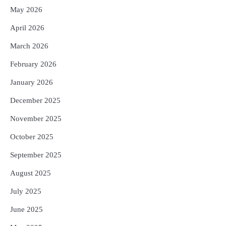
4
ମୁଖ୍ୟମନ୍ତ୍ରୀ କ୍ୟାନସର କେୟାର ଅଭିଯାନର
May 2026
ଆଉ ୯୧ ସ୍ୱତନ୍ତ୍ର ପ୍ୟାକେଜ ସାମିଲ
Reporters Pen
April 2026
5
ନୂଆଦିଲ୍ଲୀରେ ଦୁଇ ଦିନିଆ ନିବେଶ ଆକର୍ଷଣ
March 2026
ଅଭିଯାନ : ‘ଓଡ଼ିଶା ଫୁଡ୍ ପ୍ରୋ-୨୦୨୬’ରେ
ଖାଦ୍ୟ ପ୍ରକ୍ରିୟାକରଣ କ୍ଷେତ୍ରକୁ ମିଳିବ
February 2026
Reporters Pen
ଗୁରୁତ୍ୱ
January 2026
December 2025
November 2025
October 2025
September 2025
August 2025
July 2025
June 2025