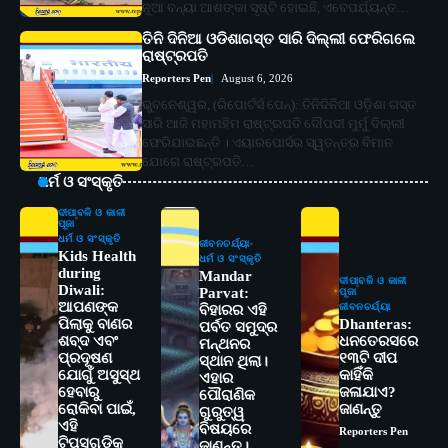
ନୂଆ ବନ୍ୟା ଆଶଙ୍କା ସୃଷ୍ଟି ହୋଇଛି, ଏବେପର୍ଯ୍ୟନ୍ତ…
ତିନି ଦିନିଆ ଓଡିଶାଗସ୍ତ ସାରି ଦିଲ୍ଲୀ ଫେରିଗଲେ
ରାଷ୍ଟ୍ରପତି
Reporters Pen
August 6, 2026
ଭୁବନେଶ୍ୱର, (ରିପୋର୍ଟର୍ସ ପେନ୍‌): ତିନିଦିନିଆ ଓଡ଼ିଶା ଗସ୍ତ
ସାରି ଆଜି ମହାମହିମ ରାଷ୍ଟ୍ରପତି ଦୌପଦୀ ମୁର୍ମୁ ଦିଲ୍ଲୀ
ଫେରିଯାଇଛନ୍ତି । ଏୟାରପୋର୍ସର ସ୍ୱତନ୍ତ୍ର ବିମାନ
ଯୋଗେ ରାଷ୍ଟ୍ରପତି…
ଧର୍ମ ଓ ସଂସ୍କୃତି
ଦୀପାବଳି ଓ କାଳୀ
ପୂଜା
ଧର୍ମ ଓ ସଂସ୍କୃତି
ଜୀବନଚର୍ଯ୍ୟା
Kids Health
ଧର୍ମ ଓ ସଂସ୍କୃତି
during
Mandar
ଦୀପାବଳି ଓ କାଳୀ
Diwali:
Parvat:
ପୂଜା
ଆପଣଙ୍କ
ଜୀବନଚର୍ଯ୍ୟା
ବିହାରର ଏହି
ପିଲାକୁ ବାଣର
Dhanteras:
ପର୍ବତ ସମୁଦ୍ର
ଶବ୍ଦ ଏବଂ
ଧନତେରସରେ
ମନ୍ଥନର
ପ୍ରଦୂଷଣ
୧୩ଟି ଦୀପ
ସ୍ଥାନ ଥିଲା।
ଯୋଗୁଁ ଅସୁସ୍ଥ
କାହିଁକି
ଏହାର
ହେବାରୁ
ଜଳାଯାଏ?
ପୌରାଣିକ
ରୋକିବା ପାଇଁ,
ଜାଣନ୍ତୁ
ଗୁରୁତ୍ୱ
ଏହି
ବିଷୟରେ
Reporters Pen
2
ସୋଆର ୨୦ତମ ପ୍ରତିଷ୍ଠା ଦିବସରେ
ଟିପ୍ସଗୁଡ଼ିକୁ
ଜାଣନ୍ତୁ।