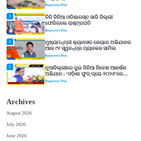
Reporters Pen
4
ମୁଖ୍ୟମନ୍ତ୍ରୀ କ୍ୟାନସର କେୟାର ଅଭିଯାନର
ଆଉ ୯୧ ସ୍ୱତନ୍ତ୍ର ପ୍ୟାକେଜ ସାମିଲ
Reporters Pen
5
ନୂଆଦିଲ୍ଲୀରେ ଦୁଇ ଦିନିଆ ନିବେଶ ଆକର୍ଷଣ
ଅଭିଯାନ : ‘ଓଡ଼ିଶା ଫୁଡ୍ ପ୍ରୋ-୨୦୨୬’ରେ
ଖାଦ୍ୟ ପ୍ରକ୍ରିୟାକରଣ କ୍ଷେତ୍ରକୁ ମିଳିବ
Reporters Pen
ଗୁରୁତ୍ୱ
1
‘ମୋତେ ଦଳରୁ ବାଦ୍ ଦିଅ’, କୋଚ୍ ଓ
ଚୟନକର୍ତ୍ତାଙ୍କୁ ରୋହିତଙ୍କ ଖୋଲା
ଚ୍ୟାଲେଞ୍ଜ! ମହମ୍ମଦ କୈଫଙ୍କ ବଡ଼ ବୟାନ
Reporters Pen
2
ଆସାମରେ ଭୟଙ୍କର ବନ୍ୟା ମୃତ୍ୟୁ ସଂଖ୍ୟା
୮୯କୁ ବୃଦ୍ଧି
Archives
Reporters Pen
August 2026
3
ତିନି ଦିନିଆ ଓଡିଶାଗସ୍ତ ସାରି ଦିଲ୍ଲୀ
ଫେରିଗଲେ ରାଷ୍ଟ୍ରପତି
July 2026
Reporters Pen
June 2026