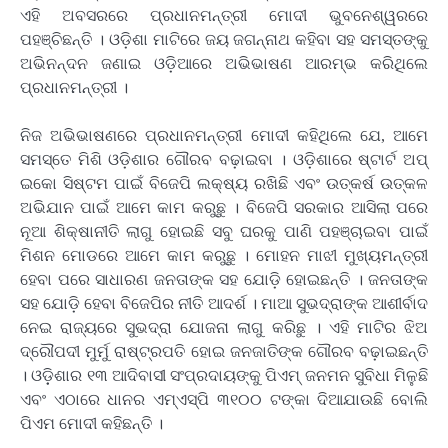
ଏହି ଅବସରରେ ପ୍ରଧାନମନ୍ତ୍ରୀ ମୋଦୀ ଭୁବନେଶ୍ୱରରେ
ପହଞ୍ଚିଛନ୍ତି । ଓଡ଼ିଶା ମାଟିରେ ଜୟ ଜଗନ୍ନାଥ କହିବା ସହ ସମସ୍ତଙ୍କୁ
ଅଭିନନ୍ଦନ ଜଣାଇ ଓଡ଼ିଆରେ ଅଭିଭାଷଣ ଆରମ୍ଭ କରିଥିଲେ
ପ୍ରଧାନମନ୍ତ୍ରୀ ।
ନିଜ ଅଭିଭାଷଣରେ ପ୍ରଧାନମନ୍ତ୍ରୀ ମୋଦୀ କହିଥିଲେ ଯେ, ଆମେ
ସମସ୍ତେ ମିଶି ଓଡ଼ିଶାର ଗୌରବ ବଢ଼ାଇବା । ଓଡ଼ିଶାରେ ଷ୍ଟାର୍ଟ ଅପ୍
ଇକୋ ସିଷ୍ଟମ ପାଇଁ ବିଜେପି ଲକ୍ଷ୍ୟ ରଖିଛି ଏବଂ ଉତ୍କର୍ଷ ଉତ୍କଳ
ଅଭିଯାନ ପାଇଁ ଆମେ କାମ କରୁଛୁ । ବିଜେପି ସରକାର ଆସିଲା ପରେ
ନୂଆ ଶିକ୍ଷାନୀତି ଲାଗୁ ହୋଇଛି ସବୁ ଘରକୁ ପାଣି ପହଞ୍ଚାଇବା ପାଇଁ
ମିଶନ ମୋଡରେ ଆମେ କାମ କରୁଛୁ । ମୋହନ ମାଝୀ ମୁଖ୍ୟମନ୍ତ୍ରୀ
ହେବା ପରେ ସାଧାରଣ ଜନତାଙ୍କ ସହ ଯୋଡ଼ି ହୋଇଛନ୍ତି । ଜନତାଙ୍କ
ସହ ଯୋଡ଼ି ହେବା ବିଜେପିର ନୀତି ଆଦର୍ଶ । ମାଆ ସୁଭଦ୍ରାଙ୍କ ଆଶୀର୍ବାଦ
ନେଇ ରାଜ୍ୟରେ ସୁଭଦ୍ରା ଯୋଜନା ଲାଗୁ କରିଛୁ । ଏହି ମାଟିର ଝିଅ
ଦ୍ରୌପଦୀ ମୁର୍ମୁ ରାଷ୍ଟ୍ରପତି ହୋଇ ଜନଜାତିଙ୍କ ଗୌରବ ବଢ଼ାଇଛନ୍ତି
। ଓଡ଼଼ିଶାର ୧୩ ଆଦିବାସୀ ସଂପ୍ରଦାୟଙ୍କୁ ପିଏମ୍ ଜନମନ ସୁବିଧା ମିଳୁଛି
ଏବଂ ଏଠାରେ ଧାନର ଏମ୍ଏସ୍‌ପି ୩୧୦୦ ଟଙ୍କା ଦିଆଯାଉଛି ବୋଲି
ପିଏମ ମୋଦୀ କହିଛନ୍ତି ।