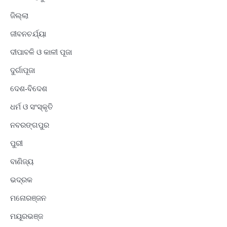
ଜିଲ୍ଲା
ଜୀବନଚର୍ଯ୍ୟା
ଦୀପାବଳି ଓ କାଳୀ ପୂଜା
ଦୁର୍ଗାପୂଜା
ଦେଶ-ବିଦେଶ
ଧର୍ମ ଓ ସଂସ୍କୃତି
ନବରଙ୍ଗପୁର
ପୁରୀ
ବାଣିଜ୍ୟ
ଭଦ୍ରକ
ମନୋରଞ୍ଜନ
ମୟୂରଭଞ୍ଜ