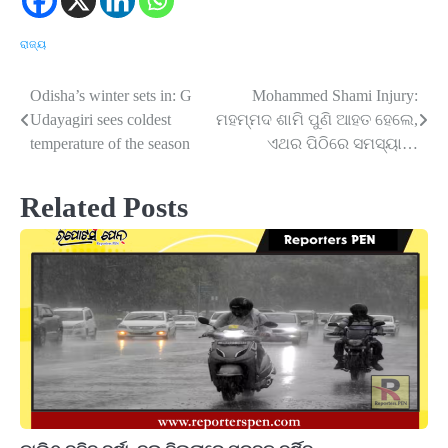
ରାଜ୍ୟ
Odisha’s winter sets in: G
Mohammed Shami Injury:
Post
Udayagiri sees coldest
ମହମ୍ମଦ ଶାମି ପୁଣି ଆହତ ହେଲେ,
navigation
temperature of the season
ଏଥର ପିଠିରେ ସମସ୍ୟା…
Related Posts