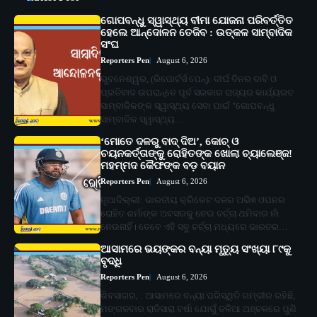
ଗୋପବନ୍ଧୁ ସ୍ୱାସ୍ଥ୍ୟ ବୀମା ଯୋଜନା ପରିବର୍ତ୍ତିତ
ହେଲେ ଆନ୍ଦୋଳନ ତେଜିବ : ଉତ୍କଳ ସାମ୍ବାଦିକ
ସଂଘ
Reporters Pen
August 6, 2026
ଭୁବନେଶ୍ୱର, (ରିପୋର୍ଟର୍ସ ପେନ୍‌): ଦୀର୍ଘ ଦିନର ଦାବି ଓ
ପ୍ରତିବାଦ ଉପରାନ୍ତେ ପୂର୍ବ ସରକାର ରାଜ୍ୟର କାର୍ଯ୍ୟରତ
ସାମ୍ବାଦିକଙ୍କ ସ୍ୱାସ୍ଥ୍ୟ ସେବା ପାଇଁ "ଗୋପବନ୍ଧୁ
ସାମ୍ବାଦିକ ସ୍ୱାସ୍ଥ୍ୟ…
‘ମୋତେ ଦଳରୁ ବାଦ୍ ଦିଅ’, କୋଚ୍ ଓ
ଚୟନକର୍ତ୍ତାଙ୍କୁ ରୋହିତଙ୍କ ଖୋଲା ଚ୍ୟାଲେଞ୍ଜ!
ମହମ୍ମଦ କୈଫଙ୍କ ବଡ଼ ବୟାନ
Reporters Pen
August 6, 2026
ନୂଆଦିଲ୍ଲୀ: ଭାରତୀୟ କ୍ରିକେଟ ଦଳର ଅଭିଜ୍ଞ ଓପନର
ରୋହିତ ଶର୍ମାଙ୍କ ଅବସରକୁ ନେଇ ଚର୍ଚ୍ଚା ଥମିବାର ନାଁ
ନେଉନାହିଁ। ତେବେ ଏହି ସବୁ ଚର୍ଚ୍ଚା ମଧ୍ୟରେ ଭାରତର…
ଆସାମରେ ଭୟଙ୍କର ବନ୍ୟା ମୃତ୍ୟୁ ସଂଖ୍ୟା ୮୯କୁ
ବୃଦ୍ଧି
Reporters Pen
August 6, 2026
ଶିବସାଗର, : ଆସାମରେ ବନ୍ୟା ପରିସ୍ଥିତି ଗମ୍ଭୀର ରହିଛି,
ମଙ୍ଗଳବାର ରାତିସାରା ବର୍ଷା ଯୋଗୁଁ ତଳିଆ ଅଞ୍ଚଳରେ ପୁଣି