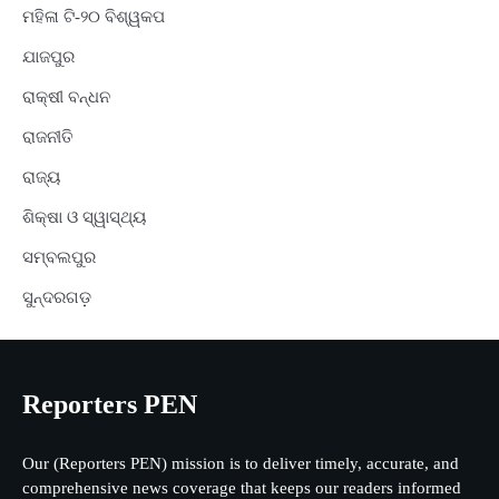
ମହିଳା ଟି-୨୦ ବିଶ୍ୱକପ
ଯାଜପୁର
ରାକ୍ଷୀ ବନ୍ଧନ
ରାଜନୀତି
ରାଜ୍ୟ
ଶିକ୍ଷା ଓ ସ୍ୱାସ୍ଥ୍ୟ
ସମ୍ବଲପୁର
ସୁନ୍ଦରଗଡ଼
Reporters PEN
Our (Reporters PEN) mission is to deliver timely, accurate, and
comprehensive news coverage that keeps our readers informed