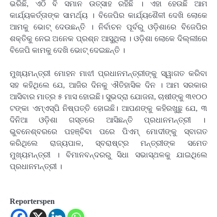
ଭରିଛି, ଏଠି ବି ସମାନ ଉତ୍ସାହ ରହିଛି । ଏହା ହେଉଛି ଆମ
କାର୍ଯ୍ୟକର୍ତ୍ତାଙ୍କ ସାମର୍ଥ୍ୟ । ବିଜେପିର କାର୍ଯ୍ୟଶୈଳୀ ଦେଖି ଲୋକେ
ଆମକୁ ଭୋଟ୍ ଦେଉଛନ୍ତି । ନିର୍ବାଚନ ପୂର୍ବରୁ ଓଡ଼ିଶାରେ ବିଜେପିର
ଶକ୍ତିକୁ ନେଇ ଅନେକ ପ୍ରଶ୍ନ ଆସୁଥିଲା । ଓଡ଼ିଶା ଲୋକେ ଦିଲ୍ଲୀରେ
ବିଜେପି କାମକୁ ଦେଖି ଭୋଟ୍ ଦେଇଛନ୍ତି ।
ମୁଖ୍ୟମନ୍ତ୍ରୀ ମୋହନ ମାଝୀ ପ୍ରଧାନମନ୍ତ୍ରୀଙ୍କୁ ସ୍ୱାଗତ କରିବା
ସହ କହିଥିଲେ ଯେ, ଆଜିର ଦିନକୁ ଐତିହାସିକ ଦିନ । ଆମ ସରକାର
ଆସିବାର ମାତ୍ର ୫ ମାସ ହୋଇଛି। ସୁଭଦ୍ରା ଯୋଜନା, ଚାଷୀଙ୍କୁ ୩୧୦୦
ଟଙ୍କା ଏମ୍‌ଏସ୍‌ପି ନିଷ୍ପତ୍ତି ହୋଇଛି। ଆପଣଙ୍କୁ କହିରଖୁଛୁ ଯେ, ୩
ଦିନିଆ ଓଡ଼ିଶା ଗସ୍ତରେ ଆସିଛନ୍ତି ପ୍ରଧାନମନ୍ତ୍ରୀ ।
ଭୁବନେଶ୍ବରରେ ପହଞ୍ଚିବା ପରେ ପିଏମ୍ ମୋଦୀଙ୍କୁ ସ୍ବାଗତ
କରିଥିଲେ ରାଜ୍ୟପାଳ, ସ୍ବରାଷ୍ଟ୍ର ମନ୍ତ୍ରୀଙ୍କ ସମେତ
ମୁଖ୍ୟମନ୍ତ୍ରୀ । ବିମାନବନ୍ଦରରୁ ସିଧା ସଭାସ୍ଥଳକୁ ଯାଇଥିଲେ
ପ୍ରଧାନମନ୍ତ୍ରୀ ।
Reporterspen