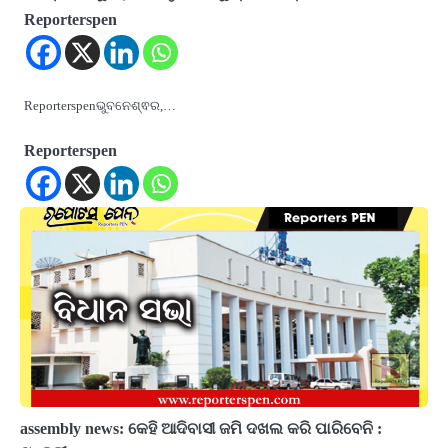
Reporterspen
Reporterspenଭୁବନେଶ୍ଵର,…
Reporterspen
assembly news: କେହି ଆଦିବାସୀ ଜମି ଦଖଲ କରି ପାରିବେନି :