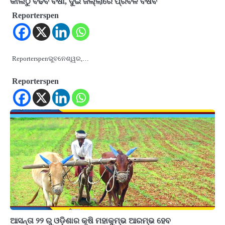
କାଲିଠୁ ବଢିବ ବର୍ଷା, ଦୁଇ ଜିଲ୍ଲାରେ ପ୍ରବଳ ବର୍ଷିବ
Reporterspen
Reporterspenଭୁବନେଶ୍ୱର,…
Reporterspen
ଆସନ୍ତା ୨୨ ରୁ ଓଡ଼ିଶାର କୃଷି ମହାକୁମ୍ଭ ଆରମ୍ଭ ହେବ