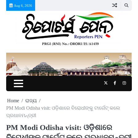
Skip
Aug 6, 2026
to
content
Twitter
Facebook
Instag
Home
ରାଜ୍ୟ
PM Modi Odisha visit: ଓଡ଼ିଶାରେ ବିରୋଧୀଙ୍କୁ ଟାର୍ଗେଟ୍ କଲେ
ପ୍ରଧାନମନ୍ତ୍ରୀ
PM Modi Odisha visit: ଓଡ଼ିଶାରେ
ବିରୋଧୀଙ୍କୁ ଟାର୍ଗେଟ୍ କଲେ ପ୍ରଧାନମନ୍ତ୍ରୀ