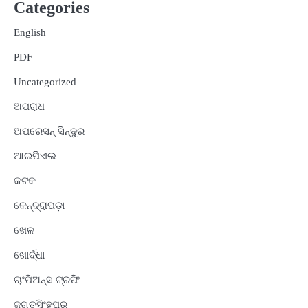
Categories
English
PDF
Uncategorized
ଅପରାଧ
ଅପରେସନ୍ ସିନ୍ଦୁର
ଆଇପିଏଲ
କଟକ
କେନ୍ଦ୍ରାପଡ଼ା
ଖେଳ
ଖୋର୍ଦ୍ଧା
ଚାଂପିଅନ୍ସ ଟ୍ରଫି
ଜଗତସିଂହପୁର