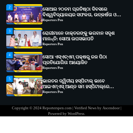
3
ରୋଗୀମାନେ ଡାକ୍ତରଙ୍କୁ ଭଗବାନ ସଦୃଶ
ମାନନ୍ତି: ସୋଆ ଉପସଭାପତି
Reporters Pen
4
ସୋଆ ଏସ୍‌ଏଚ୍‌ଏମ୍ ପକ୍ଷରୁ ରଜ ପିଠା
ପ୍ରତିଯୋଗିତା ଆୟୋଜିତ
Reporters Pen
5
ଭାରତର ଦ୍ୱିତୀୟ ହସ୍ପିଟାଲ୍ ଭାବେ
ଆଇଏମ୍‌ଏସ୍ ଆଣ୍ଡ ସମ ହସ୍ପିଟାଲ୍‌ରେ
ଅତ୍ୟାଧୁନିକ ଡିଜିସ୍କାନର ସ୍ଥାପନ
Reporters Pen
1
ସୋଆ ପକ୍ଷରୁ ରାୱେ କାର୍ଯ୍ୟକ୍ରମ ଅଧୀନରେ
୧୧ଟି ଗ୍ରାମରେ ୧୬ଟି କୃଷକ ପ୍ରଶିକ୍ଷଣ
କାର୍ଯ୍ୟକ୍ରମ ଆୟୋଜିତ
Reporters Pen
2
ସୋଆର ୨୦ତମ ପ୍ରତିଷ୍ଠା ଦିବସରେ
Copyright © 2024 Reporterspen.com | Verified News by
Ascendoor
|
ବିଶ୍ୱବିଦ୍ୟାଳୟର ସଫଳତା, ଉତ୍କର୍ଷତା ଓ
Powered by
WordPress
.
ଅଗ୍ରଗତିର ସ୍ମୃତିଚାରଣ
Reporters Pen
3
ରୋଗୀମାନେ ଡାକ୍ତରଙ୍କୁ ଭଗବାନ ସଦୃଶ