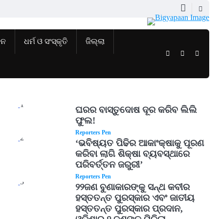
ଜନ
ଧର୍ମ ଓ ସଂସ୍କୃତି
ଜିଲ୍ଲା
Twitter
Facebook
Instag
1
ଘରର ବାସ୍ତୁଦୋଷ ଦୂର କରିବ ଲିଲି
ଫୁଲ!
Reporters Pen
2
‘ଭବିଷ୍ୟତ ପିଢିର ଆକାଂକ୍ଷାକୁ ପୂରଣ
କରିବା ଲାଗି ଶିକ୍ଷା ବ୍ୟବସ୍ଥାରେ
ପରିବର୍ତ୍ତନ ଜରୁରୀ’
Reporters Pen
3
୨୨ଜଣ ବୁଣାକାରଙ୍କୁ ସନ୍ଥ କବୀର
ହସ୍ତତନ୍ତ ପୁରସ୍କାର ଏବଂ ଜାତୀୟ
ହସ୍ତତନ୍ତ ପୁରସ୍କାର ପ୍ରଦାନ,