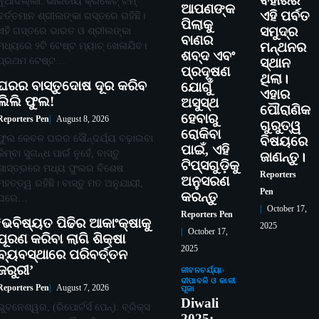
ବିହାରର
ନୂଆଦିଲ୍ଲୀ: ଭାରତୀୟ କ୍ରିକେଟ୍ ଟିମ୍
ଆପଣଙ୍କ
ଏହି ପର୍ବତ
ବର୍ତ୍ତମାନ ଶ୍ରୀଲଙ୍କା ଗସ୍ତରେ ରହିଛି।
ପିଲାକୁ
ସମୁଦ୍ର
ଏହି ଗସ୍ତରେ ଭାରତ ଓ ଶ୍ରୀଲଙ୍କା
ବାଣର
ମଧ୍ୟରେ ୨ଟି ଟେଷ୍ଟ ମ୍ୟାଚ୍ ଖେଳାଯିବ।
ମନ୍ଥନର
ଶବ୍ଦ ଏବଂ
ପ୍ରଥମ ଟେଷ୍ଟ…
ସ୍ଥାନ
ପ୍ରଦୂଷଣ
ଥିଲା।
ଘରର ବାସ୍ତୁଦୋଷ ଦୂର କରିବ
ଯୋଗୁଁ
ଏହାର
ଲିଲି ଫୁଲ!
ଅସୁସ୍ଥ
ପୌରାଣିକ
ହେବାରୁ
Reporters Pen
August 8, 2026
ଗୁରୁତ୍ୱ
ରୋକିବା
ଫୁଲ କେବଳ ଘରର ସୌନ୍ଦର୍ଯ୍ୟ ବଢ଼ାଇବା
ବିଷୟରେ
ପାଇଁ, ଏହି
କିମ୍ବା ସୁଗନ୍ଧ ପାଇଁ ନୁହେଁ, ବାସ୍ତୁ
ଜାଣନ୍ତୁ।
ଟିପ୍ସଗୁଡ଼ିକୁ
ଶାସ୍ତ୍ରରେ ମଧ୍ୟ ଫୁଲର ବିଶେଷ
Reporters
ଅନୁସରଣ
ମହତ୍ତ୍ୱ ରହିଛି। ବାସ୍ତୁ ମତ ଅନୁଯାୟୀ,
Pen
କରନ୍ତୁ
ଘରେ…
October 17,
Reporters Pen
‘ଭବିଷ୍ୟତ ପିଢିର ଆକାଂକ୍ଷାକୁ
2025
October 17,
ପୂରଣ କରିବା ଲାଗି ଶିକ୍ଷା
2025
ବ୍ୟବସ୍ଥାରେ ପରିବର୍ତ୍ତନ
ଜରୁରୀ’
ଜୀବନଚର୍ଯ୍ୟା
ଦୀପାବଳି ଓ କାଳୀ
Reporters Pen
August 7, 2026
ପୂଜା
Diwali
ଭୁବନେଶ୍ୱର, (ରିପୋର୍ଟର୍ସ ପେନ୍‌): ବ୍ରିକ୍ସ
2025: