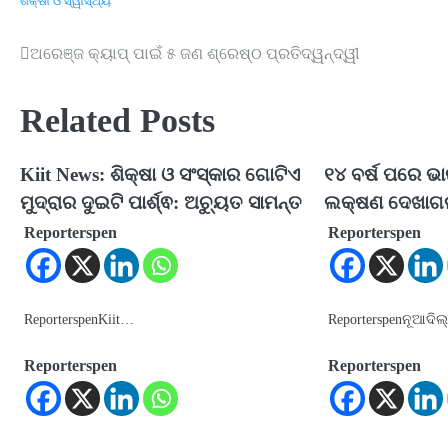
ଶିକ୍ଷା ଓ ସ୍ୱାସ୍ଥ୍ୟ
ଅରେଞ୍ଜ କ୍ୟାପ୍‌ ପାଇଁ ୫ ଜଣ ଶ୍ରେଷ୍ଠ ପ୍ରତିଦ୍ୱନ୍ଦ୍ୱୀ
Post
navigation
Related Posts
Kiit News: ଶିକ୍ଷା ଓ ସଂସ୍କାର ଗୋଟିଏ
୧୪ ବର୍ଷ ପରେ 
ମୁଦ୍ରାର ଦୁଇଟି ପାର୍ଶ୍ଵ: ଅଚ୍ୟୁତ ସାମନ୍ତ
ଲକ୍ଷଣ ଦେଖାଗଲା,
Reporterspen
Reporterspen
ReporterspenKiit…
Reporterspenନୂଆଦିଲ
Reporterspen
Reporterspen