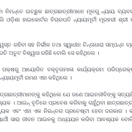
ିମନ୍ତେ ଇଚ୍ଛୁକ ଛାତ୍ରଛାତ୍ରୀମାନେ ମୂଳରୁ ନ୍ୟାୟ ବ୍ୟବସ୍
ି ଓଡ଼ିଶା ହାଇକୋର୍ଟର ବିଚାରପତି ନ୍ୟାୟମୂର୍ତୀ ମୂରହରୀ ଶ୍ର
୍ତ ରହିବା ସହ ନିର୍ଭୀକ ତଥା ସ୍ୱାଧୀନ ଚିନ୍ତାଧାରା ସମ୍ପନ୍ନ ବ୍
ି ଅତୁଟ ବିଶ୍ୱାସ ରହିଛି ବୋଲି ସେ କହିଥିଲେ ।
 ପକ୍ଷରୁ ଆୟୋଜିତ ବକ୍ତୃତାମାଳା କାର୍ଯ୍ୟକ୍ରମ ପରିପ୍ରେକ୍
୍ୟାୟମୂର୍ତୀ ରମଣ ଏହା କହିଥିଲେ ।
ଛାତ୍ରଛାତ୍ରୀମାନଙ୍କୁ କହିଥିଲେ ଯେ ଜଣେ ଆଇନଜୀବିଙ୍କୁ ସତ୍ୟନ
ୟକ । ଆଇନ୍ ବୃତିରେ ପ୍ରବେଶ କରିବାକୁ ଚାହୁଁଥିବା ଛାତ୍ରଛାତ୍ର
ୟକ ଏବଂ ଏହା ଏକ ନିରନ୍ତର ପ୍ରଚେଷ୍ଟା ହେବା ଦରକାର । 
୍ୟାର୍ଥୀ ସାରା ଜୀବନ ଆଇନକୁ ଅଧ୍ୟୟନ କରିବା ଆବଶ୍ୟକ ବୋଲ