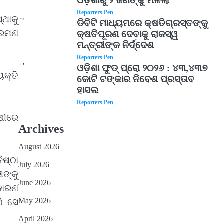
ଓଡ଼ିଶାରୁ ୨ ଜଣଙ୍କୁ ମିଳିଲା
Reporters Pen
4
ଥାକୁ
ଡିବିଟି ମାଧ୍ୟମରେ କ୍ଷତିଗ୍ରସ୍ତଙ୍କୁ
ୀ ରମଣ
କ୍ଷତିପୂରଣ ଦେବାକୁ ରାଜସ୍ୱ
ମନ୍ତ୍ରୀଙ୍କ ନିର୍ଦ୍ଦେଶ
Reporters Pen
5
ଓଡ଼ିଶା ଫୁଡ୍ ପ୍ରୋ ୨୦୨୬ : ୪୩,୪୩୭
ୟକ୍ତି
କୋଟି ଟଙ୍କାର ନିବେଶ ପ୍ରସ୍ତାବ
ହାସଲ
Reporters Pen
ଷୀରେ
Archives
August 2026
ିଷ୍ଠା
July 2026
ୀଙ୍କୁ
June 2026
କାରଣ
May 2026
ି ସେ
April 2026