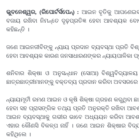
ଭୁବନେଶ୍ୱର, (ରିପୋର୍ଟର୍ସପେନ୍‌) :
ଆଇନ ବୃତିକୁ ଆପଣେଇବା ନ
ବଜାୟ ରଖିବା ନିମନ୍ତେ ଦୃଢ଼ପ୍ରତିଜ୍ଞ ହେବା ଆବଶ୍ୟକ ବୋଲ
କହିଛନ୍ତି ।
ଜଣେ ଆଇନଜୀବିଙ୍କୁ ନ୍ୟାୟ ପ୍ରଦାନ ବ୍ୟବସ୍ଥା ପ୍ରତି ବିଶ୍ୱସ
ହେବା ଆବଶ୍ୟକ କାରଣ ଜନସାଧାରଣଙ୍କର ନ୍ୟାୟପାଳିକା ପ୍ରତ
ଶନିବାର ଶିକ୍ଷା ଓ ଅନୁସନ୍ଧାନ (ସୋଆ) ବିଶ୍ୱବିଦ୍ୟାଳୟ
ଛାତ୍ରଛାତ୍ରୀମାନଙ୍କୁ ବକ୍ତବ୍ୟ ପ୍ରଦାନ କରିବା ଅବସରରେ ନ
ନ୍ୟାୟମୂର୍ତୀ ରମଣ ଆଇନ ଓ କୃଷି ଶିକ୍ଷା ଗ୍ରହଣ କରୁଥିବା 
ହେବା ସହ ପ୍ରାସଙ୍ଗିକ ତଥ୍ୟ ପ୍ରତି ଅନୁରକ୍ତି ରଖିବା ଆବଶ୍
ଆଇନ ବ୍ୟବସ୍ଥାକୁ ଗଭୀର ଭାବେ ଅଧ୍ୟୟନ କରିବା ଆବଶ୍
ଏହାର କୌଣସି ବିକଳ୍ପ ନାହିଁ । ଜଣେ ଆଇନ ଶିକ୍ଷାର ବିଦ
କହିଥିଲେ ।