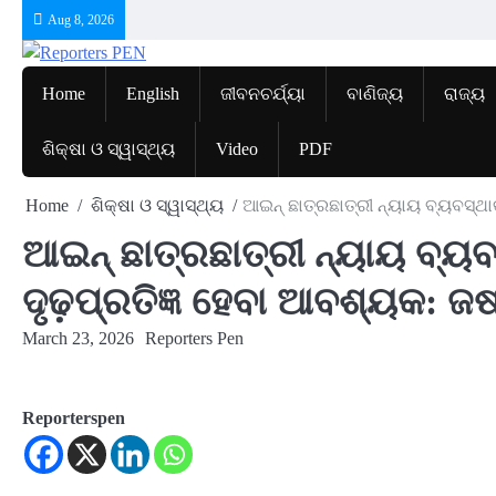
Skip
Aug 8, 2026
to
content
Home
English
ଜୀବନଚର୍ଯ୍ୟା
ବାଣିଜ୍ୟ
ରାଜ୍ୟ
ଶିକ୍ଷା ଓ ସ୍ୱାସ୍ଥ୍ୟ
Video
PDF
Home
ଶିକ୍ଷା ଓ ସ୍ୱାସ୍ଥ୍ୟ
ଆଇନ୍ ଛାତ୍ରଛାତ୍ରୀ ନ୍ୟାୟ ବ୍ୟବସ୍ଥା
ଆଇନ୍ ଛାତ୍ରଛାତ୍ରୀ ନ୍ୟାୟ ବ୍ୟବ
ଦୃଢ଼ପ୍ରତିଜ୍ଞ ହେବା ଆବଶ୍ୟକ: ଜଷ
March 23, 2026
Reporters Pen
Reporterspen