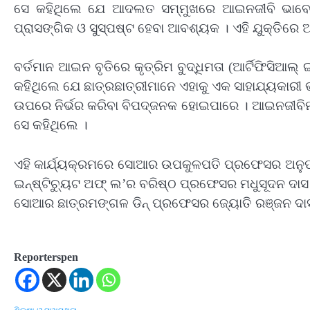
ସେ କହିଥିଲେ ଯେ ଆଦଲତ ସମ୍ମୁଖରେ ଆଇନଜୀବି ଭାବେ 
ପ୍ରାସଙ୍ଗିକ ଓ ସୁସ୍ପଷ୍ଟ ହେବା ଆବଶ୍ୟକ । ଏହି ଯୁକ୍ତି
ବର୍ତମାନ ଆଇନ ବୃତିରେ କୃତ୍ରିମ ବୁଦ୍ଧିମତା (ଆର୍ଟିଫିସିଆଲ୍ 
କହିଥିଲେ ଯେ ଛାତ୍ରଛାତ୍ରୀମାନେ ଏହାକୁ ଏକ ସାହାଯ୍ୟକାରୀ 
ଉପରେ ନିର୍ଭର କରିବା ବିପଦ୍‌ଜନକ ହୋଇପାରେ । ଆଇନଜୀବିମ
ସେ କହିଥିଲେ ।
ଏହି କାର୍ଯ୍ୟକ୍ରମରେ ସୋଆର ଉପକୁଳପତି ପ୍ରଫେସର ଅନୁପ କ
ଇନ୍‌ଷ୍ଟିଚ୍ୟୁଟ ଅଫ୍ ଲ’ର ବରିଷ୍ଠ ପ୍ରଫେସର ମଧୁସୂଦନ ଦା
ସୋଆର ଛାତ୍ରମଙ୍ଗଳ ଡିନ୍ ପ୍ରଫେସର ଜ୍ୟୋତି ରଞ୍ଜନ ଦାସ 
Reporterspen