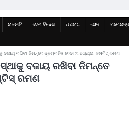
ରାଜନୀତି
ଦେଶ-ବିଦେଶ
ଅପରାଧ
ଖେଳ
ମନୋରଞ୍
କୁ ବଜାୟ ରଖିବା ନିମନ୍ତେ ଦୃଢ଼ପ୍ରତିଜ୍ଞ ହେବା ଆବଶ୍ୟକ: ଜଷ୍ଟିସ୍ ରମଣ
ସ୍ଥାକୁ ବଜାୟ ରଖିବା ନିମନ୍ତେ
୍ଟିସ୍ ରମଣ