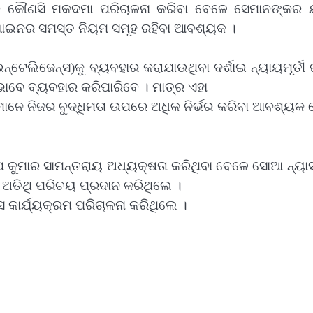
କୌଣସି ମକଦମା ପରିଚାଳନା କରିବା ବେଳେ ସେମାନଙ୍କର ଯୁ
ରେ ଆଇନର ସମସ୍ତ ନିୟମ ସମୂହ ରହିବା ଆବଶ୍ୟକ ।
ଇନ୍‌ଟେଲିଜେନ୍ସ)କୁ ବ୍ୟବହାର କରାଯାଉଥିବା ଦର୍ଶାଇ ନ୍ୟାୟମୂର୍ତ
ଭାବେ ବ୍ୟବହାର କରିପାରିବେ । ମାତ୍ର ଏହା
ାନେ ନିଜର ବୁଦ୍ଧିମତା ଉପରେ ଅଧିକ ନିର୍ଭର କରିବା ଆବଶ୍ୟକ 
ୁମାର ସାମନ୍ତରାୟ ଅଧ୍ୟକ୍ଷତା କରିଥିବା ବେଳେ ସୋଆ ନ୍ୟାସ୍‌
ସ ଅତିଥି ପରିଚୟ ପ୍ରଦାନ କରିଥିଲେ ।
କାର୍ଯ୍ୟକ୍ରମ ପରିଚାଳନା କରିଥିଲେ ।