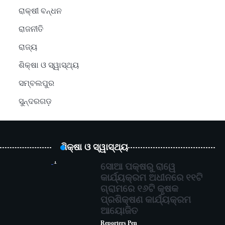
ରାକ୍ଷୀ ବନ୍ଧନ
ରାଜନୀତି
ରାଜ୍ୟ
ଶିକ୍ଷା ଓ ସ୍ୱାସ୍ଥ୍ୟ
ସମ୍ବଲପୁର
ସୁନ୍ଦରଗଡ଼
ଶିକ୍ଷା ଓ ସ୍ୱାସ୍ଥ୍ୟ
1
ସୋଆ ପକ୍ଷରୁ ରାୱେ
କାର୍ଯ୍ୟକ୍ରମ ଅଧୀନରେ ୧୧ଟି
ଗ୍ରାମରେ ୧୬ଟି କୃଷକ
ପ୍ରଶିକ୍ଷଣ କାର୍ଯ୍ୟକ୍ରମ
ଆୟୋଜିତ
Reporters Pen