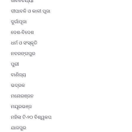
ଜୀବନଚର୍ଯ୍ୟା
ଦୀପାବଳି ଓ କାଳୀ ପୂଜା
ଦୁର୍ଗାପୂଜା
ଦେଶ-ବିଦେଶ
ଧର୍ମ ଓ ସଂସ୍କୃତି
ନବରଙ୍ଗପୁର
ପୁରୀ
ବାଣିଜ୍ୟ
ଭଦ୍ରକ
ମନୋରଞ୍ଜନ
ମୟୂରଭଞ୍ଜ
ମହିଳା ଟି-୨୦ ବିଶ୍ୱକପ
ଯାଜପୁର