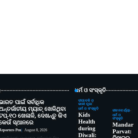
t
ଧର୍ମ ଓ ସଂସ୍କୃତି
ଭାରତ ପାଇଁ ସର୍ବାଧିକ
ଦୀପାବଳି ଓ
କାଳୀ ପୂଜା
ଅନ୍ତର୍ଜାତୀୟ ମ୍ୟାଚ୍ ଖେଳିଥିବା
ଧର୍ମ ଓ ସଂସ୍କୃତି
ଜୀବନଚର୍ଯ୍ୟା
Kids
ଟପ୍-୧୦ ଖେଳାଳି, ଦେଖନ୍ତୁ କିଏ
ଧର୍ମ ଓ
ସଂସ୍କୃତି
Health
କେଉଁ ସ୍ଥାନରେ
Mandar
during
Reporters Pen
August 8, 2026
Parvat:
Diwali: