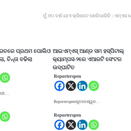
ମୁଁ ୬୦ ବର୍ଷ ଯାଏ କ୍ରିକେଟ ଖେଳିପାରିବି : ଏମ୍‌ଏସ 
ଭାରତରେ ପ୍ରଥମ ପୋଲିଓ
ଆଇଏମ୍‌ଏସ୍ ଆଣ୍ଡ ସମ ହସ୍ପିଟାଲ୍
 ଚିନ୍ତା ବଢିଲା
କ୍ୟାମ୍ପସ-୨ରେ ଏଆରଟି ସେଂଟର
ଉଦ୍‌ଘାଟିତ
Reporterspen
୍ଲୀ:…
Reporterspenଭୁବନେଶ୍ୱର…
Reporterspen