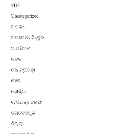
PDF
Uncategorized
ଅପରାଧ
ଅପରେସନ୍ ସିନ୍ଦୁର
ଆଇପିଏଲ
କଟକ
କେନ୍ଦ୍ରାପଡ଼ା
ଖେଳ
ଖୋର୍ଦ୍ଧା
ଚାଂପିଅନ୍ସ ଟ୍ରଫି
ଜଗତସିଂହପୁର
ଜିଲ୍ଲା