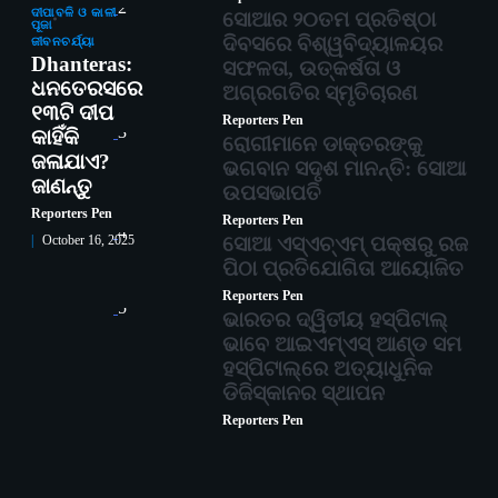
2
ଦୀପାବଳି ଓ କାଳୀ
ସୋଆର ୨୦ତମ ପ୍ରତିଷ୍ଠା
ପୂଜା
ଦିବସରେ ବିଶ୍ୱବିଦ୍ୟାଳୟର
ଜୀବନଚର୍ଯ୍ୟା
Dhanteras:
ସଫଳତା, ଉତ୍କର୍ଷତା ଓ
ଧନତେରସରେ
ଅଗ୍ରଗତିର ସ୍ମୃତିଚାରଣ
୧୩ଟି ଦୀପ
Reporters Pen
3
କାହିଁକି
ରୋଗୀମାନେ ଡାକ୍ତରଙ୍କୁ
ଜଳାଯାଏ?
ଭଗବାନ ସଦୃଶ ମାନନ୍ତି: ସୋଆ
ଜାଣନ୍ତୁ
ଉପସଭାପତି
Reporters Pen
Reporters Pen
4
ସୋଆ ଏସ୍‌ଏଚ୍‌ଏମ୍ ପକ୍ଷରୁ ରଜ
October 16, 2025
ପିଠା ପ୍ରତିଯୋଗିତା ଆୟୋଜିତ
Reporters Pen
5
ଭାରତର ଦ୍ୱିତୀୟ ହସ୍ପିଟାଲ୍
ଭାବେ ଆଇଏମ୍‌ଏସ୍ ଆଣ୍ଡ ସମ
ହସ୍ପିଟାଲ୍‌ରେ ଅତ୍ୟାଧୁନିକ
ଡିଜିସ୍କାନର ସ୍ଥାପନ
Reporters Pen