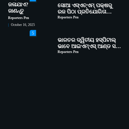
ଜଳାଯାଏ?
ସୋଆ ଏସ୍‌ଏଚ୍‌ଏମ୍ ପକ୍ଷରୁ
ଜାଣନ୍ତୁ
ରଜ ପିଠା ପ୍ରତିଯୋଗିତା
ଆୟୋଜିତ
Reporters Pen
Reporters Pen
October 16, 2025
5
ଭାରତର ଦ୍ୱିତୀୟ ହସ୍ପିଟାଲ୍
ଭାବେ ଆଇଏମ୍‌ଏସ୍ ଆଣ୍ଡ ସମ
ହସ୍ପିଟାଲ୍‌ରେ ଅତ୍ୟାଧୁନିକ
Reporters Pen
ଡିଜିସ୍କାନର ସ୍ଥାପନ
1
ସୋଆ ପକ୍ଷରୁ ରାୱେ
କାର୍ଯ୍ୟକ୍ରମ ଅଧୀନରେ ୧୧ଟି
ଗ୍ରାମରେ ୧୬ଟି କୃଷକ
Reporters Pen
ପ୍ରଶିକ୍ଷଣ କାର୍ଯ୍ୟକ୍ରମ
ଆୟୋଜିତ
2
ସୋଆର ୨୦ତମ ପ୍ରତିଷ୍ଠା
ଦିବସରେ ବିଶ୍ୱବିଦ୍ୟାଳୟର
ସଫଳତା, ଉତ୍କର୍ଷତା ଓ
Reporters Pen
ଅଗ୍ରଗତିର ସ୍ମୃତିଚାରଣ