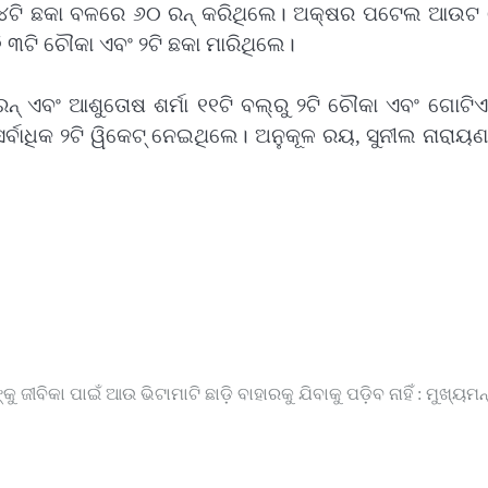
ବଂ ୪ଟି ଛକା ବଳରେ ୬୦ ରନ୍‌ କରିଥିଲେ। ଅକ୍ଷର ପଟେଲ ଆଉଟ 
ି ୩ଟି ଚୌକା ଏବଂ ୨ଟି ଛକା ମାରିଥିଲେ।
‌ ଏବଂ ଆଶୁତୋଷ ଶର୍ମା ୧୧ଟି ବଲ୍‌ରୁ ୨ଟି ଚୌକା ଏବଂ ଗୋଟି
୍ବାଧିକ ୨ଟି ୱିକେଟ୍‌ ନେଇଥିଲେ। ‌ଅନୁକୂଳ ରୟ, ସୁନୀଲ ନାରାୟ
୍କୁ ଜୀବିକା ପାଇଁ ଆଉ ଭିଟାମାଟି ଛାଡ଼ି ବାହାରକୁ ଯିବାକୁ ପଡ଼ିବ ନାହିଁ : ମୁଖ୍ୟମନ