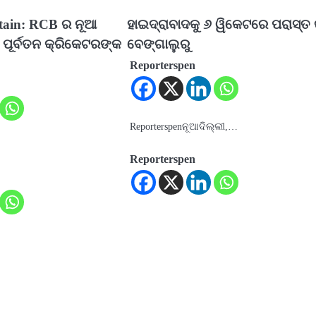
ain: RCB ର ନୂଆ
ହାଇଦ୍ରାବାଦକୁ ୬ ୱିକେଟରେ ପରାସ୍ତ
 ପୂର୍ବତନ କ୍ରିକେଟରଙ୍କ
ବେଙ୍ଗାଲୁରୁ
Reporterspen
Reporterspenନୂଆଦିଲ୍ଲୀ,…
Reporterspen