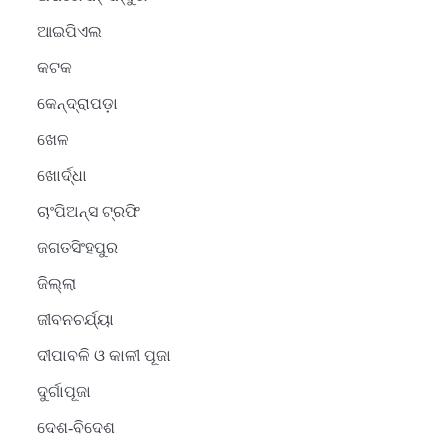
ଆଇପିଏଲ
କଟକ
କେନ୍ଦ୍ରାପଡ଼ା
ଖେଳ
ଖୋର୍ଦ୍ଧା
ଚାଂପିଅନ୍ସ ଟ୍ରଫି
ଜଗତସିଂହପୁର
ଜିଲ୍ଲା
ଜୀବନଚର୍ଯ୍ୟା
ଦୀପାବଳି ଓ କାଳୀ ପୂଜା
ଦୁର୍ଗାପୂଜା
ଦେଶ-ବିଦେଶ