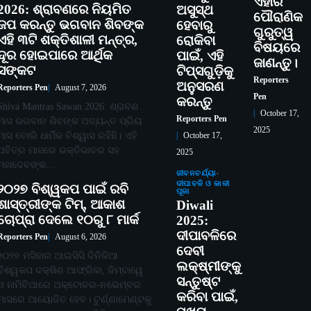
ଏହାର
2026: ଶ୍ରାବଣରେ ନିୟମିତ
ଅସୁସ୍ଥ
ପୌରାଣିକ
ଜପ କରନ୍ତୁ ଭଗବାନ ଶିବଙ୍କ
ହେବାରୁ
ଗୁରୁତ୍ୱ
ଏହି ୩ଟି ଶକ୍ତିଶାଳୀ ମନ୍ତ୍ର,
ରୋକିବା
ବିଷୟରେ
ଦୂର ହୋଇପାରେ ଆର୍ଥିକ
ପାଇଁ, ଏହି
ଜାଣନ୍ତୁ।
ସଙ୍କଟ
ଟିପ୍ସଗୁଡ଼ିକୁ
Reporters
ଅନୁସରଣ
Reporters Pen
August 7, 2026
Pen
କରନ୍ତୁ
Shiva Mantras Sawan 2026: ଶ୍ରାବଣ
October 17,
Reporters Pen
ମାସ ଭଗବାନ ଶିବଙ୍କ ଅତ୍ୟନ୍ତ ପ୍ରିୟ
2025
ମାସ ବୋଲି ଧାର୍ମିକ ବିଶ୍ୱାସ ରହିଛି। ଏହି
October 17,
ପବିତ୍ର ମାସରେ ଭକ୍ତିଭାବର ସହ
2025
ମହାଦେବଙ୍କ…
ଜୀବନଚର୍ଯ୍ୟା
ଦୀପାବଳି ଓ କାଳୀ
୨୦୨୭ ବିଶ୍ୱକପ ପାଇଁ ରବି
ପୂଜା
ଶାସ୍ତ୍ରୀଙ୍କ ଟିମ୍, ଆକାଶ
Diwali
ଚୋପ୍ରା ଦେଲେ ୧୦ରୁ ୮ ମାର୍କ
2025:
ଦୀପାବଳିରେ
Reporters Pen
August 6, 2026
ଦେବୀ
୨୦୨୭ ମସିହାର ଆଇସିସି ଦିନିକିଆ
ଲକ୍ଷ୍ମୀଙ୍କୁ
ବିଶ୍ୱକପ ଦକ୍ଷିଣ ଆଫ୍ରିକା, ଜିମ୍ବାୱେ
ସନ୍ତୁଷ୍ଟ
ଓ ନାମିବିଆରେ ଅକ୍ଟୋବର-ନଭେମ୍ବର
କରିବା ପାଇଁ,
ମାସରେ ଆୟୋଜିତ ହେବ। ଟୁର୍ଣ୍ଣାମେଣ୍ଟକୁ