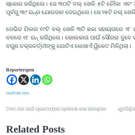
ସ୍କୋର କରିଥିଲେ। ସେ ୩୦ଟି ବଲ୍‌ ଖେଳି ୫ଟି ଚୌକା ଏ
ପୂର୍ବରୁ ୩୯ ରନ୍‌ର ଯୋଗଦାନ ଦେଇଥିଲେ। ସେ ୨୫ଟି ବଲ୍‌ ଖେଳ
ଡେଭିଡ ମିଲର ୧୯ଟି ବଲ୍‌ ଖେଳି ୩ଟି ଛକା ସହାୟତାରେ ୨୮ ରନ୍
ବଳରେ ୧୮ ରନ୍‌ କରିଥିଲେ। କୋଲକାତା ପାଇଁ ସୌରଭ ଦୁବେ ସର
ବରୁଣ ଚକ୍ରବର୍ତ୍ତୀଙ୍କୁ ଗୋଟିଏ ଲେଖାଏଁ ୱିକେଟ ମିଳିଥିଲା।
Reporterspen
ଆଇପିଏଲ
ଖେଳ
୭ମ ଥର ପାଇଁ ପ୍ଲେଅଫ୍‌ରେ ପ୍ରବେଶ କଲା ରାଜସ୍ଥାନ
ଯୁବପିଢ଼ିଙ
Post
navigation
Related Posts