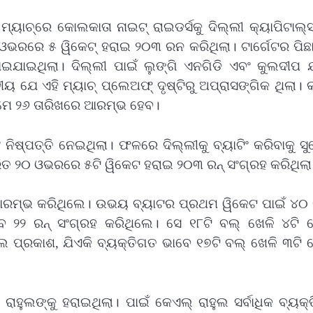
ୟାଚ୍‌ରେ କୋଲକାତା ନାଇଟ୍ ରାଇଡର୍ସକୁ ଦିଲ୍ଲୀ କ୍ୟାପିଟାଲ୍
 ଓଭରରେ ୫ ୱିକେଟ୍ ହରାଇ ୨୦୩ ରନ କରିଥିଲା। ଟାର୍ଗେଟର ପିଛ
ଥିଲା। ଦିଲ୍ଲୀ ପାଇଁ ଲୁଙ୍ଗି ଏନଗିଡି ଏବଂ କୁଲଦୀପ 
 ଯେ ଏହି ମ୍ୟାଚ୍ ପ୍ଲେଅଫ୍ ଦୃଷ୍ଟିରୁ ଅପ୍ରାସଙ୍ଗିକ ଥିଲା।
େ ମେ ୨୬ ତାରିଖରେ ଆରମ୍ଭ ହେବ।
 ନିଷ୍ପତ୍ତି ନେଇଥିଲା। ଫଳରେ ଦିଲ୍ଲୀକୁ ବ୍ୟାଟିଂ କରିବାକୁ ସ
ାରିତ ୨୦ ଓଭରରେ ୫ଟି ୱିକେଟ ହରାଇ ୨୦୩ ରନ୍‌ ସଂଗ୍ରହ କରିଥିଲା
ଆରମ୍ଭ କରିଥିଲେ। ଉଭୟ ବ୍ୟାଟର ପ୍ରଥମ ୱିକେଟ ପାଇଁ ୪୦ ର
 ୨୨ ରନ୍‌ ସଂଗ୍ରହ କରିଥିଲେ। ସେ ୧୮ଟି ବଲ୍‌ ଖେଳି ୪ଟି ଚ
ଲ ପ୍ରକାଶ, ଯିଏକି ବ୍ୟକ୍ତିଗତ ଭାବେ ୧୭ଟି ବଲ୍‌ ଖେଳି ୩ଟି 
ରାହୁଲଙ୍କୁ ହରାଇଥିଲା। ପାଇଁ କେଏଲ୍‌ ରାହୁଲ ସର୍ବାଧିକ ବ୍ୟକ