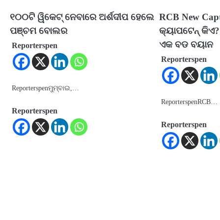
୧୦୦ଟି ୱିକେଟ୍‌ ନେବାରେ ଅର୍ଶଦୀପ ହେଲେ
RCB New Capt
ପଞ୍ଚମ ବୋଲର
କ୍ୟାପଟେନ୍ କିଏ?
ଏକ ବଡ ବୟାନ
Reporterspen
Reporterspen
Reporterspenମୁମ୍ବାଇ,…
ReporterspenRCB…
Reporterspen
Reporterspen