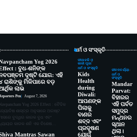
t
ଧର୍ମ ଓ ସଂସ୍କୃତି
Navpancham Yog 2026
ଦୀପାବଳି ଓ
କାଳୀ ପୂଜା
Effect : ବୁଧ-ଶନିଙ୍କ
ଧର୍ମ ଓ ସଂସ୍କୃତି
ଜୀବନଚର୍ଯ୍ୟା
Kids
ନବପଞ୍ଚମ ଦୃଷ୍ଟି ଯୋଗ: ଏହି
ଧର୍ମ ଓ
ସଂସ୍କୃତି
Health
୪ ରାଶିଙ୍କୁ ମିଳିପାରେ ବଡ଼
Mandar
during
ଆର୍ଥିକ ଲାଭ
Parvat:
Diwali:
Reporters Pen
August 7, 2026
ବିହାରର
ଆପଣଙ୍କ
ଏହି ପର୍ବତ
Navpancham Yog 2026 Effect : ବୈଦିକ
ପିଲାକୁ
ସମୁଦ୍ର
ଜ୍ୟୋତିଷ ଶାସ୍ତ୍ର ଅନୁସାରେ ଅଗଷ୍ଟ
ବାଣର
ମନ୍ଥନର
ମାସରେ ବୁଦ୍ଧିର କାରକ ବୁଧ ଏବଂ
ଶବ୍ଦ ଏବଂ
ନ୍ୟାୟର କାରକ ଶନି ଏକ ବିଶେଷ…
ସ୍ଥାନ
ପ୍ରଦୂଷଣ
ଥିଲା।
Shiva Mantras Sawan
ଯୋଗୁଁ