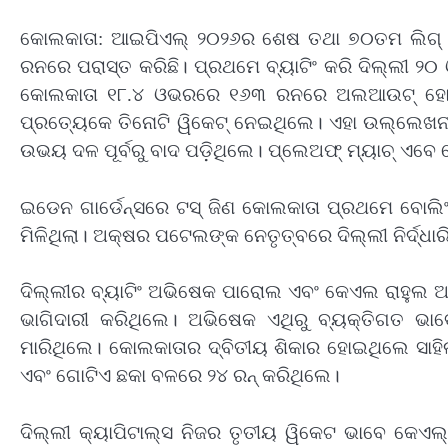
କୋଲକାତା: ଆଇପିଏଲ୍‌ ୨୦୨୬ର ଶେଷ ତଥା ୭୦ତମ ଲିଗ୍ ମ୍
ରନରେ ପରାସ୍ତ କରିଛି। ପ୍ରଥମେ ବ୍ୟାଟିଂ କରି ଦିଲ୍ଲୀ ୨୦
କୋଲକାତା ୧୮.୪ ଓଭରରେ ୧୬୩ ରନରେ ଅଲଆଉଟ୍ ହୋଇଯାଇ
ପ୍ରତ୍ୟେକେ ତିନୋଟି ୱିକେଟ୍ ନେଇଥିଲେ। ଏହା ଉଲ୍ଲେଖନୀୟ
ଉଭୟ ଦଳ ପୂର୍ବରୁ ବାଦ ପଡ଼ିଥିଲେ। ପ୍ଲେଅଫ୍ ମ୍ୟାଚ୍ ଏବ
ଇଡେନ ଗାର୍ଡେନ୍ସରେ ଟସ୍‌ ଜିଣ କୋଲକାତା ପ୍ରଥମେ ବୋଲିଂ
ମିଳିଥିଲା। ଅକ୍ଷର ପଟେଲଙ୍କ ନେତୃତ୍ବରେ ଦିଲ୍ଲୀ ନିର୍ଦ୍ଧ
ଦିଲ୍ଲୀର ବ୍ୟାଟିଂ ଅଭିଷେକ ପାରୋଲ ଏବଂ କେଏଲ ରାହୁଲ 
ଭାଗିଦାରୀ କରିଥିଲେ। ଅଭିଷେକ ଏଥିରୁ ବ୍ୟକ୍ତିଗତ ଭାବେ
ମାରିଥିଲେ। କୋଲକାତାର ଦ୍ବିତୀୟ ଶିକାର ହୋଇଥିଲେ ସାହି
ଏବଂ ଗୋଟିଏ ଛକା ବଳରେ ୨୪ ରନ୍‌ କରିଥିଲେ।
ଦିଲ୍ଲୀ କ୍ୟାପିଟାଲ୍ସ ନିଜର ତୃତୀୟ ୱିକେଟ ଭାବେ କେଏଲ୍‌ 