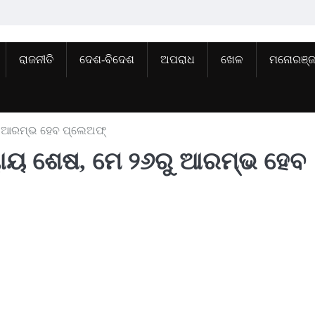
ରାଜନୀତି
ଦେଶ-ବିଦେଶ
ଅପରାଧ
ଖେଳ
ମନୋରଞ୍
ରୁ ଆରମ୍ଭ ହେବ ପ୍ଲେଅଫ୍‌
ଯ୍ୟାୟ ଶେଷ, ମେ ୨୬ରୁ ଆରମ୍ଭ ହେବ