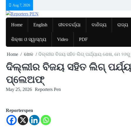
Skip
Aug 7, 2026
to
content
Home
English
ଜୀବନଚର୍ଯ୍ୟା
ବାଣିଜ୍ୟ
ରାଜ୍ୟ
ଶିକ୍ଷା ଓ ସ୍ୱାସ୍ଥ୍ୟ
Video
PDF
Home
ଖେଳ
ଦିଲ୍ଲୀର ବିଜୟ ସହିତ ଲିଗ୍ ପର୍ଯ୍ୟାୟ ଶେଷ, ମେ ୨୬
ଦିଲ୍ଲୀର ବିଜୟ ସହିତ ଲିଗ୍ ପର୍
ପ୍ଲେଅଫ୍‌
May 25, 2026
Reporters Pen
Reporterspen