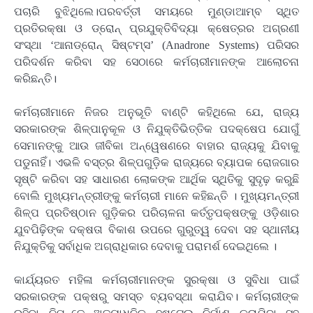
ପଚାରି ବୁଝିଥିଲେ।ପରବର୍ତ୍ତୀ ସମୟରେ ମୁଣ୍ଡାଆମ୍ବ ସ୍ଥିତ
ପ୍ରତିରକ୍ଷା ଓ ଡ୍ରୋନ୍ ପ୍ରଯୁକ୍ତିବିଦ୍ୟା କ୍ଷେତ୍ରର ଅଗ୍ରଣୀ
ସଂସ୍ଥା ‘ଆନାଡ୍ରୋନ୍ ସିଷ୍ଟମ୍ସ’ (Anadrone Systems) ପରିସର
ପରିଦର୍ଶନ କରିବା ସହ ସେଠାରେ କର୍ମଚାରୀମାନଙ୍କ ଆଲୋଚନା
କରିଛନ୍ତି।
କର୍ମଚାରୀମାନେ ନିଜର ଅନୁଭୂତି ବାଣ୍ଟି କହିଥିଲେ ଯେ, ରାଜ୍ୟ
ସରକାରଙ୍କ ଶିଳ୍ପାନୁକୂଳ ଓ ନିଯୁକ୍ତିଭିତ୍ତିକ ପଦକ୍ଷେପ ଯୋଗୁଁ
ସେମାନଙ୍କୁ ଆଉ ଜୀବିକା ଅନ୍ୱେଷଣରେ ବାହାର ରାଜ୍ୟକୁ ଯିବାକୁ
ପଡୁନାହିଁ। ଏଭଳି ବସ୍ତ୍ର ଶିଳ୍ପଗୁଡ଼ିକ ରାଜ୍ୟରେ ବ୍ୟାପକ ରୋଜଗାର
ସୃଷ୍ଟି କରିବା ସହ ସାଧାରଣ ଲୋକଙ୍କ ଆର୍ଥିକ ସ୍ଥିତିକୁ ସୁଦୃଢ଼ କରୁଛି
ବୋଲି ମୁଖ୍ୟମନ୍ତ୍ରୀଙ୍କୁ କର୍ମଚାରୀ ମାନେ କହିଛନ୍ତି । ମୁଖ୍ୟମନ୍ତ୍ରୀ
ଶିଳ୍ପ ପ୍ରତିଷ୍ଠାନ ଗୁଡ଼ିକର ପରିଚାଳନା କର୍ତ୍ତୃପକ୍ଷଙ୍କୁ ଓଡ଼ିଶାର
ଯୁବପିଢ଼ିଙ୍କ ଦକ୍ଷତା ବିକାଶ ଉପରେ ଗୁରୁତ୍ୱ ଦେବା ସହ ସ୍ଥାନୀୟ
ନିଯୁକ୍ତିକୁ ସର୍ବାଧିକ ଅଗ୍ରାଧିକାର ଦେବାକୁ ପରାମର୍ଶ ଦେଇଥିଲେ ।
କାର୍ଯ୍ୟରତ ମହିଳା କର୍ମଚାରୀମାନଙ୍କ ସୁରକ୍ଷା ଓ ସୁବିଧା ପାଇଁ
ସରକାରଙ୍କ ପକ୍ଷରୁ ସମସ୍ତ ବ୍ୟବସ୍ଥା କରାଯିବ। କର୍ମଚାରୀଙ୍କ