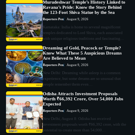
Murudeshwar Temple’s History Linked to
Ravana’s Pride: Know the Story Behind
the 123-Foot Shiva Statue by the Sea
Reporters Pen
August 9, 2026
Karnataka: India is home to several magnificent
temples dedicated to Lord Shiva, each associated
with unique religious traditions and fascinating…
Dreaming of Gold, Peacock or Temple?
Know What These 5 Auspicious Dreams
Are Believed to Mean
Reporters Pen
August 9, 2026
New Delhi: Dreaming while asleep is a common
experience, but some dreams are so unusual that
people remember them even…
Odisha Attracts Investment Proposals
Worth ₹66,392 Crore, Over 54,000 Jobs
Expected
Reporters Pen
August 9, 2026
New Delhi, August 8: Odisha has received
investment proposals worth ₹66,392 crore, with the
potential to create more than 54,000…