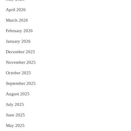
ସାଧାରଣ ଲୋକଙ୍କୁ ବଡ଼ ଆଶ୍ୱସ୍ତି
Reporters Pen
April 2026
5
Solar Eclipse 2026 Rules : ସୂର୍ଯ୍ୟପରାଗରେ
March 2026
ଦେବଦେବୀଙ୍କ ମୂର୍ତ୍ତି ଛୁଇଁବା ମନା କାହିଁକି?
ଜାଣନ୍ତୁ ଏହା ପଛରେ ଥିବା ଧାର୍ମିକ ମାନ୍ୟତା
February 2026
Reporters Pen
January 2026
December 2025
November 2025
October 2025
September 2025
August 2025
July 2025
June 2025
May 2025