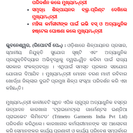
ପରିଦର୍ଶନ କଲେ ମୁଖ୍ୟମନ୍ତ୍ରୀ
ସମୃଦ୍ଧ ଶିଳ୍ପାୟନର ବ୍ଲୁ-ପ୍ରିଣ୍ଟ ଦେଖିଲେ
ମୁଖ୍ୟମନ୍ତ୍ରୀ
ମହିଳା କର୍ମଜୀବୀଙ୍କ ପାଇଁ ଇଭି ବସ୍ ଓ ଅତ୍ୟାଧୁନିକ
ହଷ୍ଟେଲ ଘୋଷଣା କଲେ ମୁଖ୍ୟମନ୍ତ୍ରୀ
ଭୁବନେଶ୍ୱର, (ରିପୋଟର୍ସ ପେନ୍‌) :
ଓଡ଼ିଶାରେ ଶିଳ୍ପାୟନର ପ୍ରସାର,
ସ୍ଥାନୀୟ ନିଯୁକ୍ତି ସୁଯୋଗ ସୃଷ୍ଟି ଏବଂ ଅତ୍ୟାଧୁନିକ
ପ୍ରଯୁକ୍ତିବିଦ୍ୟାର ଅଭିବୃଦ୍ଧିକୁ ତ୍ୱରାନ୍ୱିତ କରିବା ପାଇଁ ରାଜ୍ୟ
ସରକାର ସଂକଳ୍ପବଦ୍ଧ । ଏଥିପାଇଁ ସମସ୍ତ ପ୍ରକାର ସହଯୋଗ
ଯୋଗାଇ ଦିଆଯିବ । ମୁଖ୍ୟମନ୍ତ୍ରୀ ମୋହନ ଚରଣ ମାଝୀ ରବିବାର
ଖୋର୍ଦ୍ଧା ଜିଲ୍ଲାର ଦୁଇଟି ପ୍ରମୁଖ ଶିଳ୍ପ ସଂସ୍ଥା ପରିଦର୍ଶନ କରି ଏହା
କହିଛନ୍ତି।
ମୁଖ୍ୟମନ୍ତ୍ରୀ କାଳୀବେଟି ସ୍ଥିତ ଏପିକ ଗ୍ରୁପ୍ର ଅତ୍ୟାଧୁନିକ ବସ୍ତ୍ର
ଉତ୍ପାଦନ କାରଖାନା ‘ଟ୍ରାଇମେଟ୍ରୋ ଗାର୍ମେଣ୍ଟସ ଇଣ୍ଡିଆ
ପ୍ରାଇଭେଟ ଲିମିଟେଡ’ (Trimetro Garments India Pvt Ltd)
ପରିଦର୍ଶନ କରିଥିଲେ। କାରଖାନାର କର୍ମଚାରୀମାନଙ୍କ ସହ ଆଲୋଚନା
କରି ସେମାନଙ୍କର କାର୍ଯ୍ୟ ପ୍ରଣାଳୀ ଓ କାର୍ଯ୍ୟ ପରିବେଶ ସମ୍ପର୍କରେ