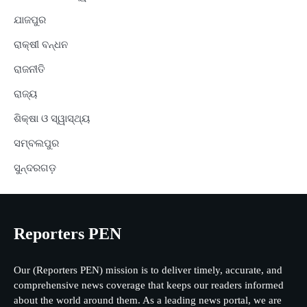
ଯାଜପୁର
ରାକ୍ଷୀ ବନ୍ଧନ
ରାଜନୀତି
ରାଜ୍ୟ
ଶିକ୍ଷା ଓ ସ୍ୱାସ୍ଥ୍ୟ
ସମ୍ବଲପୁର
ସୁନ୍ଦରଗଡ଼
Reporters PEN
Our (Reporters PEN) mission is to deliver timely, accurate, and
comprehensive news coverage that keeps our readers informed
about the world around them. As a leading news portal, we are