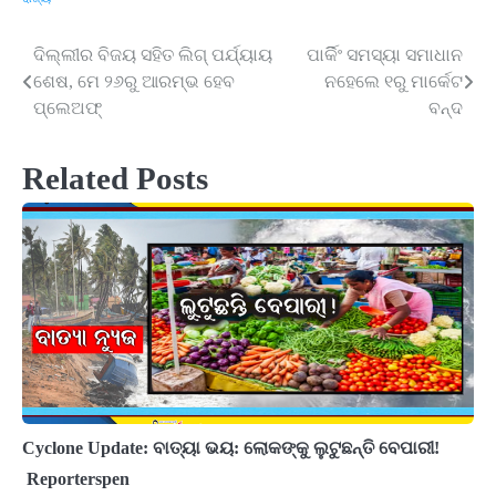
ଦିଲ୍ଲୀର ବିଜୟ ସହିତ ଲିଗ୍ ପର୍ଯ୍ୟାୟ
ପାର୍କିିଂ ସମସ୍ୟା ସମାଧାନ
Post
ଶେଷ, ମେ ୨୬ରୁ ଆରମ୍ଭ ହେବ
ନହେଲେ ୧ରୁ ମାର୍କେଟ
navigation
ପ୍ଲେଅଫ୍‌
ବନ୍ଦ
Related Posts
Cyclone Update: ବାତ୍ୟା ଭୟ: ଲୋକଙ୍କୁ ଲୁଟୁଛନ୍ତି ବେପାରୀ!
Reporterspen