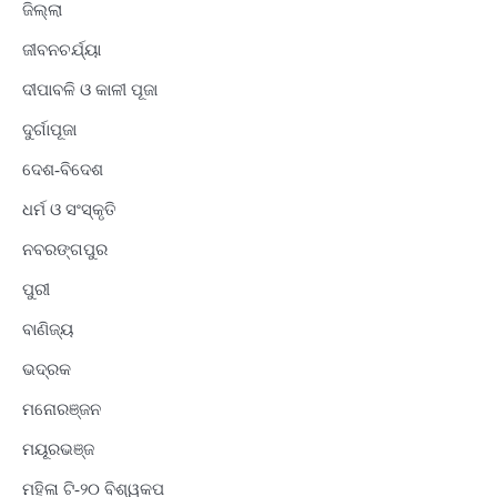
ଜିଲ୍ଲା
ଜୀବନଚର୍ଯ୍ୟା
ଦୀପାବଳି ଓ କାଳୀ ପୂଜା
ଦୁର୍ଗାପୂଜା
ଦେଶ-ବିଦେଶ
ଧର୍ମ ଓ ସଂସ୍କୃତି
ନବରଙ୍ଗପୁର
ପୁରୀ
ବାଣିଜ୍ୟ
ଭଦ୍ରକ
ମନୋରଞ୍ଜନ
ମୟୂରଭଞ୍ଜ
ମହିଳା ଟି-୨୦ ବିଶ୍ୱକପ