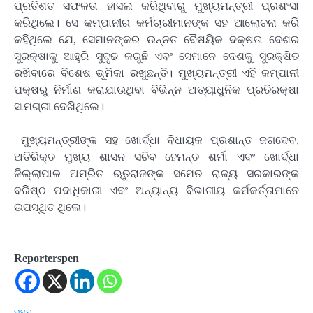
ପ୍ରତିଶତ ସଫଳତା ହାସଲ କରିଥିବାରୁ ମୁଖ୍ୟମନ୍ତ୍ରୀ ପ୍ରଶଂସା
କରିଥିଲେ। ସେ କମ୍ପାନୀର କର୍ମଚାରୀମାନଙ୍କ ସହ ଆଲୋଚନା କରି
କହିଥିଲେ ଯେ, ସେମାନଙ୍କର ଉନ୍ନତ ବୈଷୟିକ ଦକ୍ଷତା ଦେଶର
ସୁରକ୍ଷାକୁ ଆହୁରି ସୁଦୃଢ କରୁଛି ଏବଂ ସେମାନେ ଦେଶକୁ ସୁରକ୍ଷିତ
ରଖିବାରେ ବିଶେଷ ଭୂମିକା ରଖୁଛନ୍ତି। ମୁଖ୍ୟମନ୍ତ୍ରୀ ଏହି କମ୍ପାନୀ
ପକ୍ଷରୁ ନିର୍ମାଣ କରାଯାଉଥିବା ବିଭିନ୍ନ ଅତ୍ୟାଧୁନିକ ପ୍ରତିରକ୍ଷା
ସାମଗ୍ରୀ ଦେଖିଥିଲେ।
ମୁଖ୍ୟମନ୍ତ୍ରୀଙ୍କ ସହ ଖୋର୍ଦ୍ଧା ବିଧାୟକ ପ୍ରଶାନ୍ତ ଜଗଦେବ,
ଅତିରିକ୍ତ ମୁଖ୍ୟ ଶାସନ ସଚିବ ହେମନ୍ତ ଶର୍ମା ଏବଂ ଖୋର୍ଦ୍ଧା
ଜିଲ୍ଲାପାଳ ଅମ୍ରିତ ଋତୁରାଜଙ୍କ ସମେତ ରାଜ୍ୟ ସରକାରଙ୍କ
ବରିଷ୍ଠ ପଦାଧିକାରୀ ଏବଂ ଅନ୍ୟାନ୍ୟ ବିଭାଗୀୟ କର୍ମକର୍ତ୍ତାମାନେ
ଉପସ୍ଥିତ ଥିଲେ।
Reporterspen
ରାଜ୍ୟ