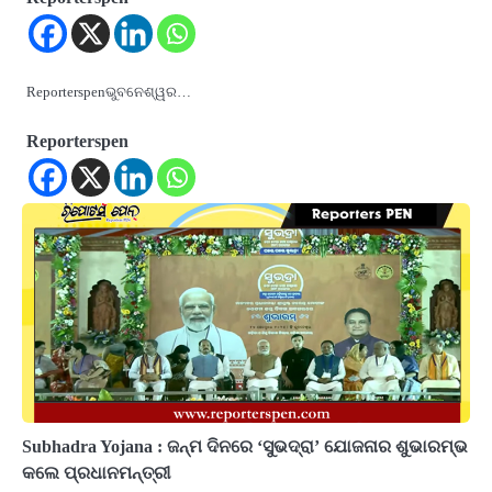
Reporterspenଭୁବନେଶ୍ୱର…
Reporterspen
Subhadra Yojana : ଜନ୍ମ ଦିନରେ ‘ସୁଭଦ୍ରା’ ଯୋଜନାର ଶୁଭାରମ୍ଭ
କଲେ ପ୍ରଧାନମନ୍ତ୍ରୀ