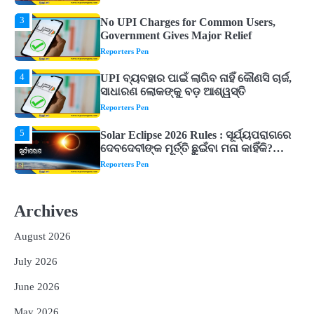
4
UPI ବ୍ୟବହାର ପାଇଁ ଲାଗିବ ନାହିଁ କୌଣସି ଚାର୍ଜ,
ସାଧାରଣ ଲୋକଙ୍କୁ ବଡ଼ ଆଶ୍ୱସ୍ତି
Reporters Pen
5
Solar Eclipse 2026 Rules : ସୂର୍ଯ୍ୟପରାଗରେ
ଦେବଦେବୀଙ୍କ ମୂର୍ତ୍ତି ଛୁଇଁବା ମନା କାହିଁକି?
ଜାଣନ୍ତୁ ଏହା ପଛରେ ଥିବା ଧାର୍ମିକ ମାନ୍ୟତା
Reporters Pen
1
Dreaming of Gold, Peacock or Temple?
Know What These 5 Auspicious Dreams
Are Believed to Mean
Reporters Pen
2
Odisha Attracts Investment Proposals
Worth ₹66,392 Crore, Over 54,000 Jobs
Archives
Expected
Reporters Pen
August 2026
3
No UPI Charges for Common Users,
Government Gives Major Relief
July 2026
Reporters Pen
June 2026
4
UPI ବ୍ୟବହାର ପାଇଁ ଲାଗିବ ନାହିଁ କୌଣସି ଚାର୍ଜ,
May 2026