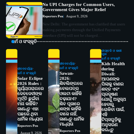
No UPI Charges for Common Users,
Government Gives Major Relief
Reporters Pen
August 9, 2026
New Delhi: The government has clarified that users
making payments through the Unified Payments
Interface (UPI) will not be charged…
ଧର୍ମ ଓ ସଂସ୍କୃତି
ଦୀପାବଳି ଓ କାଳୀ
ପୂଜା
ଧର୍ମ ଓ ସଂସ୍କୃତି
Kids Health
ଜୀବନଚର୍ଯ୍ୟା
ଧର୍ମ ଓ ସଂସ୍କୃତି
during
ଜୀବନଚର୍ଯ୍ୟା
Sawan-
ଧର୍ମ ଓ ସଂସ୍କୃତି
Diwali:
Solar Eclipse
2026:
ଆପଣଙ୍କ
2026 Rules :
ଶିବଲିଙ୍ଗରେ
ପିଲାକୁ ବାଣର
ସୂର୍ଯ୍ୟପରାଗରେ
ବେଲପତ୍ର
ଶବ୍ଦ ଏବଂ
ଦେବଦେବୀଙ୍କ
ଓଲଟା କାହିଁକି
ପ୍ରଦୂଷଣ
ମୂର୍ତ୍ତି ଛୁଇଁବା
ଚଢ଼ାଯାଏ?
ଯୋଗୁଁ ଅସୁସ୍ଥ
ମନା କାହିଁକି?
ଶିବ ପୂଜାରେ
ହେବାରୁ
ଜାଣନ୍ତୁ ଏହା
ଶଙ୍ଖ କାହିଁକି
ରୋକିବା ପାଇଁ,
ପଛରେ ଥିବା
ବାଜେ ନାହିଁ,
2
ଏହି
ସୋଆର ୨୦ତମ ପ୍ରତିଷ୍ଠା ଦିବସରେ
ଧାର୍ମିକ ମାନ୍ୟତା
ଜାଣନ୍ତୁ ଧାର୍ମିକ
ଟିପ୍ସଗୁଡ଼ିକୁ
ବିଶ୍ୱବିଦ୍ୟାଳୟର ସଫଳତା, ଉତ୍କର୍ଷତା ଓ
ମାନ୍ୟତା
ଅନୁସରଣ
Reporters Pen
ଅଗ୍ରଗତିର ସ୍ମୃତିଚାରଣ
Reporters Pen
କରନ୍ତୁ
Reporters Pen
August 9, 2026