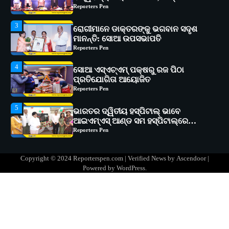
Reporters Pen
4
ସୋଆ ଏସ୍‌ଏଚ୍‌ଏମ୍ ପକ୍ଷରୁ ରଜ ପିଠା
ପ୍ରତିଯୋଗିତା ଆୟୋଜିତ
Reporters Pen
5
ଭାରତର ଦ୍ୱିତୀୟ ହସ୍ପିଟାଲ୍ ଭାବେ
ଆଇଏମ୍‌ଏସ୍ ଆଣ୍ଡ ସମ ହସ୍ପିଟାଲ୍‌ରେ
ଅତ୍ୟାଧୁନିକ ଡିଜିସ୍କାନର ସ୍ଥାପନ
Reporters Pen
1
ସୋଆ ପକ୍ଷରୁ ରାୱେ କାର୍ଯ୍ୟକ୍ରମ ଅଧୀନରେ
୧୧ଟି ଗ୍ରାମରେ ୧୬ଟି କୃଷକ ପ୍ରଶିକ୍ଷଣ
କାର୍ଯ୍ୟକ୍ରମ ଆୟୋଜିତ
Reporters Pen
2
ସୋଆର ୨୦ତମ ପ୍ରତିଷ୍ଠା ଦିବସରେ
Copyright © 2024 Reporterspen.com | Verified News by
Ascendoor
|
ବିଶ୍ୱବିଦ୍ୟାଳୟର ସଫଳତା, ଉତ୍କର୍ଷତା ଓ
Powered by
WordPress
.
ଅଗ୍ରଗତିର ସ୍ମୃତିଚାରଣ
Reporters Pen
3
ରୋଗୀମାନେ ଡାକ୍ତରଙ୍କୁ ଭଗବାନ ସଦୃଶ
ମାନନ୍ତି: ସୋଆ ଉପସଭାପତି
Reporters Pen