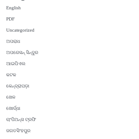
English
PDF
Uncategorized
ଅପରାଧ
ଅପରେସନ୍ ସିନ୍ଦୁର
ଆଇପିଏଲ
କଟକ
କେନ୍ଦ୍ରାପଡ଼ା
ଖେଳ
ଖୋର୍ଦ୍ଧା
ଚାଂପିଅନ୍ସ ଟ୍ରଫି
ଜଗତସିଂହପୁର