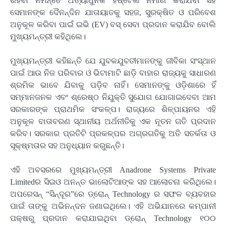
ରହିବା ନିମନ୍ତେ ଅତ୍ୟାଧୁନିକ ହଷ୍ଟେଲ ନିର୍ମାଣ କରାଯିବା ସହ
ସେମାନଙ୍କ ଦୈନନ୍ଦିନ ଯାତାୟାତକୁ ସହଜ, ସୁରକ୍ଷିତ ଓ ପରିବେଶ
ଅନୁକୂଳ କରିବା ପାଇଁ ଇଭି (EV) ବସ୍ ସେବା ପ୍ରଦାନ କରାଯିବ ବୋଲି
ମୁଖ୍ୟମନ୍ତ୍ରୀ କହିଥିଲେ।
ମୁଖ୍ୟମନ୍ତ୍ରୀ କହିଛନ୍ତି ଯେ ଯୁବକଯୁବତୀମାନଙ୍କୁ ଜୀବିକା ସଂସ୍ଥାନ
ପାଇଁ ଆଉ ନିଜ ପରିବାର ଓ ଭିଟାମାଟି ଛାଡ଼ି ବାହାର ରାଜ୍ୟକୁ ସାଧାରଣ
ଶ୍ରମିକ ଭାବେ ଯିବାକୁ ପଡ଼ିବ ନାହିଁ। ସେମାନଙ୍କୁ ଓଡ଼ିଶାରେ ହିଁ
ସମ୍ମାନଜନକ ଏବଂ ଶ୍ରେଷ୍ଠ ନିଯୁକ୍ତି ସୁଯୋଗ ଯୋଗାଇଦେବା ଆମ
ସରକାରଙ୍କ ପ୍ରାଥମିକ ସଂକଳ୍ପ। ରାଜ୍ୟରେ ଶିଳ୍ପାୟନର ଏହି
ଅନୁକୂଳ ବାତାବରଣ ସ୍ଥାନୀୟ ଅର୍ଥନୀତିକୁ ଏକ ନୂତନ ଗତି ପ୍ରଦାନ
କରିବ। ସରକାର ପ୍ରତିଟି ପ୍ରକଳ୍ପର ଅଗ୍ରଗତିକୁ ଅତି ସତର୍କତା ଓ
ସୂକ୍ଷ୍ମତାର ସହ ଅନୁଧ୍ୟାନ କରୁଛନ୍ତି।
ଏହି ଅବସରରେ ମୁଖ୍ୟମନ୍ତ୍ରୀ Anadrone Systems Private
Limitedର ସିଇଓ ଅନନ୍ତ ଭାଲୋଟିଆଙ୍କ ସହ ଆଲୋଚନା କରିଥିଲେ।
ଅପରେସନ୍ “ସିନ୍ଦୂର”ରେ ଡ୍ରୋନ୍ Technology ର ସଫଳ ବ୍ୟବହାର
ପାଇଁ ତାଙ୍କୁ ଅଭିନନ୍ଦନ ଜଣାଇଥିଲେ। ଏହି ଅଭିଯାନରେ କମ୍ପାନୀ
ପକ୍ଷରୁ ପ୍ରଦାନ କରାଯାଇଥିବା ଡ୍ରୋନ୍ Technology ୧୦୦