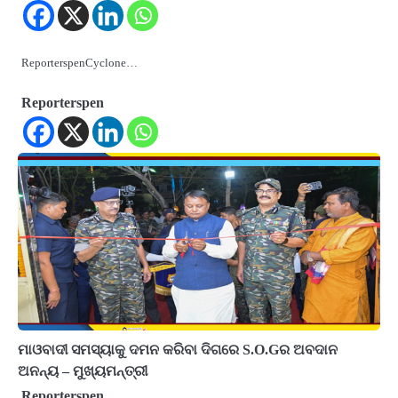
ReporterspenCyclone…
Reporterspen
ମାଓବାଦୀ ସମସ୍ୟାକୁ ଦମନ କରିବା ଦିଗରେ S.O.Gର ଅବଦାନ
ଅନନ୍ୟ – ମୁଖ୍ୟମନ୍ତ୍ରୀ
Reporterspen