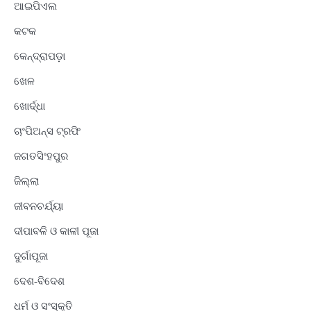
ଆଇପିଏଲ
କଟକ
କେନ୍ଦ୍ରାପଡ଼ା
ଖେଳ
ଖୋର୍ଦ୍ଧା
ଚାଂପିଅନ୍ସ ଟ୍ରଫି
ଜଗତସିଂହପୁର
ଜିଲ୍ଲା
ଜୀବନଚର୍ଯ୍ୟା
ଦୀପାବଳି ଓ କାଳୀ ପୂଜା
ଦୁର୍ଗାପୂଜା
ଦେଶ-ବିଦେଶ
ଧର୍ମ ଓ ସଂସ୍କୃତି