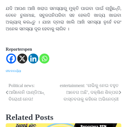
ଯଦି ଆପଣ ଆଖି ଖରାପ ସମସ୍ୟାରୁ ମୁକ୍ତି ପାଇବା ପାଇଁ ଚାହୁଁଛନ୍ତି,
ତେବେ ଚୁନାମାଛ, ସବୁଜପନିପରିବା ସହ ହେଲଦି ଖାଦ୍ୟ ଖାଇବା
ଅଭ୍ୟାସ୍ କରନ୍ତୁ । ଯାହା ଦ୍ବାରା ଖାଲି ଆଖି ସମସ୍ୟା ନୁହେଁ ବରଂ
ଅନେକ ସମସ୍ୟା ଦୂର ହେବାକୁ ଲାଗିବ ।
Reporterspen
ଜୀବନଚର୍ଯ୍ୟା
Political news:
entertainment: ‘ନାଭିକୁ ନେଇ ବହୁତ
Post
ଆସିଲେନି ପାଣ୍ଡିଆନ୍
ଆବେଗ ଅଛି’, ଦକ୍ଷିଣ ଶିଳ୍ପର
navigation
ବିରୋଧୀ ନେତା!
ବାସ୍ତବତାକୁ କହିଲେ ଅଭିନେତ୍ରୀ
Related Posts