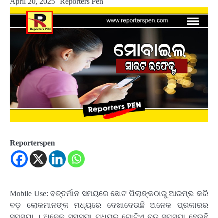
April 20, 2025
Reporters Pen
Reporterspen
Mobile Use: ବତ୍ତର୍ମାନ ସମୟରେ ଛୋଟ ପିଲାଙ୍କଠାରୁ ଆରମ୍ଭ କରି
ବଡ଼ ଲୋକମାନଙ୍କ ମଧ୍ୟରେ ଦେଖାଦେଉଛି ଅନେକ ପ୍ରକାରର
ସମସ୍ୟା । ଅନେକ ସମସ୍ୟା ମଧ୍ୟରୁ ଗୋଟିଏ ବଡ଼ ସମସ୍ୟା ହେଉଛି