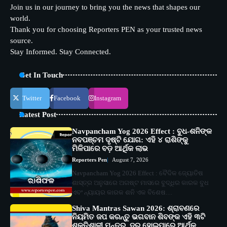
Join us in our journey to bring you the news that shapes our
world.
Thank you for choosing Reporters PEN as your trusted news
source.
Stay Informed. Stay Connected.
Get In Touch
Twitter
Facebook
Instagram
Latest Post
Navpancham Yog 2026 Effect : ବୁଧ-ଶନିଙ୍କ
ନବପଞ୍ଚମ ଦୃଷ୍ଟି ଯୋଗ: ଏହି ୪ ରାଶିଙ୍କୁ
ମିଳିପାରେ ବଡ଼ ଆର୍ଥିକ ଲାଭ
Reporters Pen
August 7, 2026
Navpancham Yog 2026 Effect : ବୈଦିକ ଜ୍ୟୋତିଷ
ଶାସ୍ତ୍ର ଅନୁସାରେ ଅଗଷ୍ଟ ମାସରେ ବୁଦ୍ଧିର କାରକ ବୁଧ
ଏବଂ ନ୍ୟାୟର କାରକ ଶନି ଏକ ବିଶେଷ…
Shiva Mantras Sawan 2026: ଶ୍ରାବଣରେ
ନିୟମିତ ଜପ କରନ୍ତୁ ଭଗବାନ ଶିବଙ୍କ ଏହି ୩ଟି
ଶକ୍ତିଶାଳୀ ମନ୍ତ୍ର, ଦୂର ହୋଇପାରେ ଆର୍ଥିକ