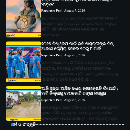
ସଙ୍କଟ
Reporters Pen
August 7, 2026
Shiva Mantras Sawan 2026: ଶ୍ରାବଣ ମାସ ଭଗବାନ
ଶିବଙ୍କ ଅତ୍ୟନ୍ତ ପ୍ରିୟ ମାସ ବୋଲି ଧାର୍ମିକ ବିଶ୍ୱାସ
ରହିଛି। ଏହି ପବିତ୍ର ମାସରେ ଭକ୍ତିଭାବର ସହ
ମହାଦେବଙ୍କ…
୨୦୨୭ ବିଶ୍ୱକପ ପାଇଁ ରବି ଶାସ୍ତ୍ରୀଙ୍କ ଟିମ୍,
ଆକାଶ ଚୋପ୍ରା ଦେଲେ ୧୦ରୁ ୮ ମାର୍କ
Reporters Pen
August 6, 2026
୨୦୨୭ ମସିହାର ଆଇସିସି ଦିନିକିଆ ବିଶ୍ୱକପ ଦକ୍ଷିଣ
ଆଫ୍ରିକା, ଜିମ୍ବାୱେ ଓ ନାମିବିଆରେ ଅକ୍ଟୋବର-
ନଭେମ୍ବର ମାସରେ ଆୟୋଜିତ ହେବ। ଟୁର୍ଣ୍ଣାମେଣ୍ଟକୁ
ଏଖନ ସମୟ ଥିଲେ ମଧ୍ୟ ବିଭିନ୍ନ…
ଆଜି ସୁଦ୍ଧା ଆସିବ ବନ୍ୟା କ୍ଷୟକ୍ଷତି ରିପୋର୍ଟ ;
୨୨ଟି ଜିଲ୍ଲାକୁ ୧୧୦କୋଟି ଟଙ୍କା ମଞ୍ଜୁର
Reporters Pen
August 6, 2026
ଭୁବନେଶ୍ୱର, (ରିପୋର୍ଟର୍ସ ପେନ୍‌): ରାଜ୍ୟ ବନ୍ୟା ସ୍ଥିତିରେ
ସୁଧାର ଆସିଛି । ରାଜ୍ୟ ସରକାର ବନ୍ୟା ପ୍ରାରମ୍ଭିକ
କ୍ଷୟକ୍ଷତି ଆକଳନ କରିଛନ୍ତି । ୨୨ଟି ଜିଲ୍ଲାକୁ ବନ୍ୟା…
ଧର୍ମ ଓ ସଂସ୍କୃତି