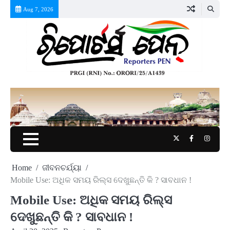
Skip
Aug 7, 2026
to
content
Twitter
Facebook
Instag
Home
ଜୀବନଚର୍ଯ୍ୟା
Mobile Use: ଅଧିକ ସମୟ ରିଲ୍ସ ଦେଖୁଛନ୍ତି କି ? ସାବଧାନ !
Mobile Use: ଅଧିକ ସମୟ ରିଲ୍ସ
ଦେଖୁଛନ୍ତି କି ? ସାବଧାନ !