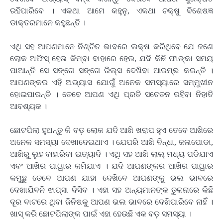
ରହିପାରିବେ । ଏକଥା ଆମେ କହୁନୁ, ଏକଥା ଚକ୍ଷୁ ବିଶେଷଜ୍ଞ
ଡାକ୍ତରମାନେ କହୁଛନ୍ତି ।
ଏଥି ସହ ଆପଣମାନେ ନିଶ୍ଚିତ ଭାବରେ ଲକ୍ଷ କରିଥିବେ ଯେ ଜଣେ
ଲୋକ ଅଫିସ୍ ହେଉ କିମ୍ବା ବାହାରେ ହେଉ, ଯଦି କିଛି ଫାଙ୍କା ସମୟ
ପାଆନ୍ତି ସେ ସଙ୍ଗେ ସଙ୍ଗେ ରିଲ୍ସ ଦେଖିବା ଆରମ୍ଭ କରନ୍ତି ।
ଆପଣଙ୍କର ଏହି ଅଭ୍ୟାସ ଯୋଗୁଁ ଅନେକ ସମସ୍ୟାରେ ସମ୍ମୁଖୀନ
ହୋଇପାରନ୍ତି । ତେବେ ଆପଣ ଏଥି ପ୍ରତି ସଚେତନ ରହିବା ନିହାତି
ଆବଶ୍ୟକ ।
ଛୋଟପିଲା ହୁଅନ୍ତୁ କି ବଡ଼ ଲୋକ ଯଦି ଆଖି ଖରାପ ହୁଏ ତେବେ ଆଖିରେ
ଅନେକ ସମସ୍ୟା ଦେଖାଦେଇଥାଏ । ଯେପରି ଆଖି ବିନ୍ଧା, ଜଳାପୋଡା,
ଆଖିରୁ ଲୁହ ବାହାରିବା ଇତ୍ୟାଦି । ଏଥି ସହ ଆଖି ଲାଲ୍ ମଧ୍ୟ ପଡିଯାଏ
ଏବଂ ଆଖିର ପାୱାର କମିଯାଏ । ଯଦି ଆପଣଙ୍କର ଆଖିର ପାୱାର
କମୁଛୁ ତେବେ ଆପଣ ଯାହା ଦେଖିବେ ଆପଣଙ୍କୁ ଭଲ ଭାବରେ
ଦେଖାଯିବନି ଝାପ୍ସା ଦିସିବ । ଏହା ସହ ଅନ୍ୟମାନଙ୍କ ତୁଳନାରେ କିଛି
ଦୂର ବାଟରେ ଥିବା ଜିନିଷକୁ ଆପଣ ଭଲ ଭାବରେ ଦେଖିପାରିବେ ନାହିଁ ।
ଖାସ୍ କରି ଛୋଟପିଲାଙ୍କ ପାଇଁ ଏହା ହେଉଛି ଏକ ବଡ଼ ସମସ୍ୟା ।