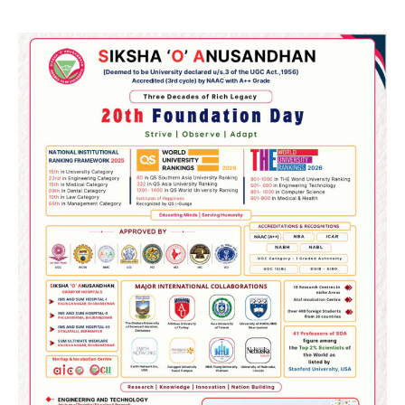
2
୨୦୨୭ ବିଶ୍ୱକପ ପାଇଁ ରବି ଶାସ୍ତ୍ରୀଙ୍କ ଟିମ୍,
ଆକାଶ ଚୋପ୍ରା ଦେଲେ ୧୦ରୁ ୮ ମାର୍କ
Reporters Pen
3
ଆଜି ସୁଦ୍ଧା ଆସିବ ବନ୍ୟା କ୍ଷୟକ୍ଷତି ରିପୋର୍ଟ
; ୨୨ଟି ଜିଲ୍ଲାକୁ ୧୧୦କୋଟି ଟଙ୍କା ମଞ୍ଜୁର
Reporters Pen
4
ସୁଦୃଢ଼ ହେବ ବିପର୍ଯ୍ୟୟ ପରିଚାଳନା ଭିତ୍ତିଭୂମି,
ନିର୍ଭୁଲ୍ ହେବ ପାଣିପାଗ ପୂର୍ବାନୁମାନ
Reporters Pen
5
ଗୋପବନ୍ଧୁ ସ୍ୱାସ୍ଥ୍ୟ ବୀମା ଯୋଜନା
ପରିବର୍ତ୍ତିତ ହେଲେ ଆନ୍ଦୋଳନ ତେଜିବ :