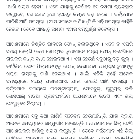
‘ଆଖି ଖରାପ ହେବା’ । ଏବେ ଯାହାକୁ ଦେଖିବେ ସେ ଚଷମା ବ୍ୟବହାର
କରୁଥିବେ, ସେ ଛୋଟ ଛୁଆ ହୁଅନ୍ତୁ କିମ୍ବା ବଡ଼ ଲୋକ । ବର୍ତ୍ତମାନ
ଘାରିଛି ଆଖି ସମସ୍ୟା । ଆପଣମାନେ ଜାଣିଛନ୍ତି କି ଏହି ସମସ୍ୟା କାହିଁକି
ହେଉଛି । ତେବେ ଆସନ୍ତୁ ଜାଣିବା ଏହାର ସମ୍ପୂର୍ଣ୍ଣ ଡିଟେଲ୍ସ ।
ଆପଣମାନେ ନିଶ୍ଚିତ ଭାବରେ ଫୋନ୍ ଚଲାଉଥିବେ । ଏବେ ତ ଏପରି
ସମୟ ହେଲାଣି ଜନ୍ମ ହୋଇଥିବା ଛୁଆମାନେ ମଧ୍ୟ ଫୋନ୍ ନଦେଖିଲେ
ତାଙ୍କର କାନ୍ଦ ବନ୍ଦ ହୋଇନଥାଏ । ଏହା ହେଉଛି ସବୁଠାରୁ ବଡ଼ ଭୁଲ୍ ।
କାହିଁକିନା ଛୋଟ ପିଲାମାନଙ୍କୁ ଫୋନ୍ ଦେଖାଇବା ଅଭ୍ୟାସ ଛୁଆଙ୍କୁ
ଖରାପ ରାସ୍ତାକୁ ଟାଣି ନେଇଥାଏ । ଖାଲି ଏତିକି ନୁହେଁ ଅନେକ
ସମସ୍ୟାରେ ମଧ୍ୟ ପକାଇଥାଏ, ଯାହା ହେଉଛି ଆଖି ସମସ୍ୟା ।
ବର୍ତ୍ତମାନ ସମୟରେ ଇନଷ୍ଟାଗ୍ରାମ୍, ଫେସବୁକ୍, ୟୁଟ୍ୟୁବ୍ ଭଳି
ସୋସିଆଲ୍ ମିଡିଆ ପ୍ଲାଟଫର୍ମରେ ଆପଣମାନେ ଭିଡିଓ ଏବଂ ରିଲ୍
ଦେଖୁଥିବେ ନିଶ୍ଚୟ ।
ଆପଣମାନେ ସବୁ କଥା ଜାଣିବି ସଚେତନ ହେଉନାହାଁନ୍ତି, ଯାହା ଦ୍ବାରା
ଅନେକ ସମସ୍ୟାରେ ସମ୍ମୁଖୀନ ହେଉଛନ୍ତି । ଆପଣମାନେ ରିଲ୍ ଦେଖି
ଆପଣଙ୍କର ଆଖିକୁ ଖରାପ କରୁଛନ୍ତି । ତେବେ ବର୍ତ୍ତମାନ ଏହି ରିଲ୍
ଦେଖିବେ ଅଭ୍ୟାସ୍ ବନ୍ଦ କରନ୍ତୁ ଦେଖିବେ ଆପଣ ସୁରକ୍ଷିତ