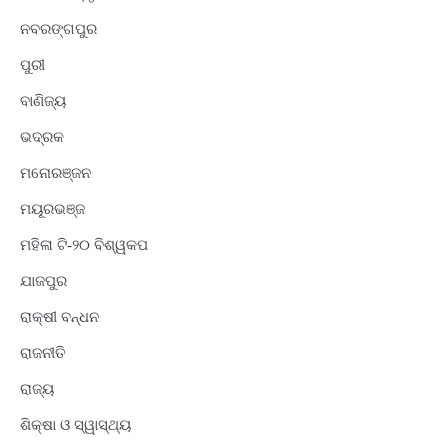
ନବରଙ୍ଗପୁର
ପୁରୀ
ବାଣିଜ୍ୟ
ଭଦ୍ରକ
ମନୋରଞ୍ଜନ
ମୟୂରଭଞ୍ଜ
ମହିଳା ଟି-୨୦ ବିଶ୍ୱକପ
ଯାଜପୁର
ରାକ୍ଷୀ ବନ୍ଧନ
ରାଜନୀତି
ରାଜ୍ୟ
ଶିକ୍ଷା ଓ ସ୍ୱାସ୍ଥ୍ୟ