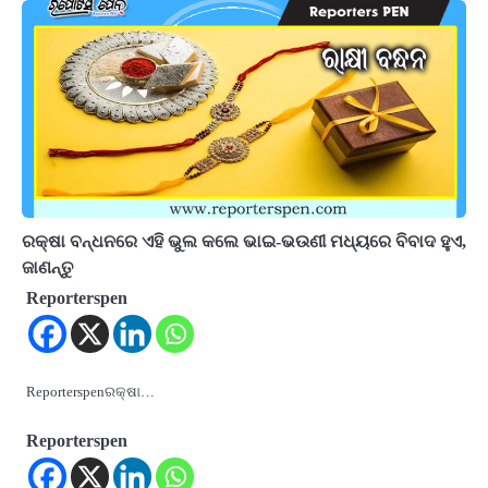
ରକ୍ଷା ବନ୍ଧନରେ ଏହି ଭୁଲ କଲେ ଭାଇ-ଭଉଣୀ ମଧ୍ୟରେ ବିବାଦ ହୁଏ,
ଜାଣନ୍ତୁ
Reporterspen
Reporterspenରକ୍ଷା…
Reporterspen