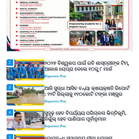
ଉତ୍କଳ ସାମ୍ବାଦିକ ସଂଘ
Reporters Pen
1
Shiva Mantras Sawan 2026: ଶ୍ରାବଣରେ
ନିୟମିତ ଜପ କରନ୍ତୁ ଭଗବାନ ଶିବଙ୍କ ଏହି
୩ଟି ଶକ୍ତିଶାଳୀ ମନ୍ତ୍ର, ଦୂର ହୋଇପାରେ
Reporters Pen
ଆର୍ଥିକ ସଙ୍କଟ
2
୨୦୨୭ ବିଶ୍ୱକପ ପାଇଁ ରବି ଶାସ୍ତ୍ରୀଙ୍କ ଟିମ୍,
ଆକାଶ ଚୋପ୍ରା ଦେଲେ ୧୦ରୁ ୮ ମାର୍କ
Reporters Pen
3
ଆଜି ସୁଦ୍ଧା ଆସିବ ବନ୍ୟା କ୍ଷୟକ୍ଷତି ରିପୋର୍ଟ
; ୨୨ଟି ଜିଲ୍ଲାକୁ ୧୧୦କୋଟି ଟଙ୍କା ମଞ୍ଜୁର
Reporters Pen
4
ସୁଦୃଢ଼ ହେବ ବିପର୍ଯ୍ୟୟ ପରିଚାଳନା ଭିତ୍ତିଭୂମି,
ନିର୍ଭୁଲ୍ ହେବ ପାଣିପାଗ ପୂର୍ବାନୁମାନ
Reporters Pen
5
ଗୋପବନ୍ଧୁ ସ୍ୱାସ୍ଥ୍ୟ ବୀମା ଯୋଜନା
ପରିବର୍ତ୍ତିତ ହେଲେ ଆନ୍ଦୋଳନ ତେଜିବ :
ଉତ୍କଳ ସାମ୍ବାଦିକ ସଂଘ
Reporters Pen
1
Shiva Mantras Sawan 2026: ଶ୍ରାବଣରେ