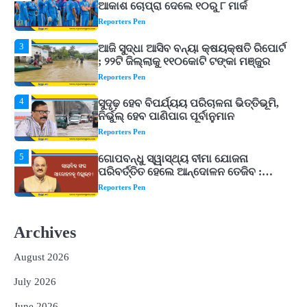
; ୨୨ଟି ଜିଲ୍ଲାକୁ ୧୧୦କୋଟି ଟଙ୍କା ମଞ୍ଜୁର
Reporters Pen
4
ସୁଦୃଢ଼ ହେବ ବିପର୍ଯ୍ୟୟ ପରିଚାଳନା ଭିତ୍ତିଭୂମି,
ନିର୍ଭୁଲ୍ ହେବ ପାଣିପାଗ ପୂର୍ବାନୁମାନ
Reporters Pen
5
ଗୋପବନ୍ଧୁ ସ୍ୱାସ୍ଥ୍ୟ ବୀମା ଯୋଜନା
ପରିବର୍ତ୍ତିତ ହେଲେ ଆନ୍ଦୋଳନ ତେଜିବ :
ଉତ୍କଳ ସାମ୍ବାଦିକ ସଂଘ
Reporters Pen
1
Shiva Mantras Sawan 2026: ଶ୍ରାବଣରେ
ନିୟମିତ ଜପ କରନ୍ତୁ ଭଗବାନ ଶିବଙ୍କ ଏହି
୩ଟି ଶକ୍ତିଶାଳୀ ମନ୍ତ୍ର, ଦୂର ହୋଇପାରେ
Reporters Pen
ଆର୍ଥିକ ସଙ୍କଟ
2
୨୦୨୭ ବିଶ୍ୱକପ ପାଇଁ ରବି ଶାସ୍ତ୍ରୀଙ୍କ ଟିମ୍,
ଆକାଶ ଚୋପ୍ରା ଦେଲେ ୧୦ରୁ ୮ ମାର୍କ
Archives
Reporters Pen
August 2026
3
ଆଜି ସୁଦ୍ଧା ଆସିବ ବନ୍ୟା କ୍ଷୟକ୍ଷତି ରିପୋର୍ଟ
; ୨୨ଟି ଜିଲ୍ଲାକୁ ୧୧୦କୋଟି ଟଙ୍କା ମଞ୍ଜୁର
July 2026
Reporters Pen
June 2026