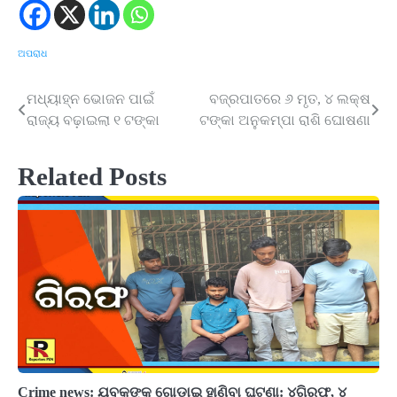
ଅପରାଧ
ମଧ୍ୟାହ୍ନ ଭୋଜନ ପାଇଁ
ବଜ୍ରପାତରେ ୬ ମୃତ, ୪ ଲକ୍ଷ
Post
ରାଜ୍ୟ ବଢ଼ାଇଲା ୧ ଟଙ୍କା
ଟଙ୍କା ଅନୁକମ୍ପା ରାଶି ଘୋଷଣା
navigation
Related Posts
Crime news: ଯୁବକଙ୍କୁ ଗୋଡ଼ାଇ ହାଣିବା ଘଟଣା: ୪ଗିରଫ, ୪