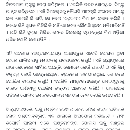
ଦିନତମାମ ରାଜୁକୁ ଜେରା କରିଥିଲେ । ଏପରିକି ଜବତ ହୋଇଥିବା ସିମ୍କୁ
ଯାଞ୍ଚ କରିଥିଲେ । ଏହି ସିମବକ୍ସରୁ କୌଣସି ଆତଙ୍କି ସଂଗଠନ ପାଖକୁ
କଲ ହୋଇଛି କି ନାହିଁ, ସେ ନେଇ ଏନ୍ଆଇଏ ଟିମ ଖୋଳତାଡ କରିଛି ।
ତେବେ କିଛି ସୁରାକ ମିଳିଛି କି ନାହିଁ ସେ ନେଇ କୌଣସି ସୂଚନା ମଳିପାରିନାହିଁ
। ଯଦି କିଛି ସୁରାକ ମିଳିବ, ତେବେ ଦିଲ୍ଲୀରୁ ସ୍ୱତନ୍ତ୍ର ଟିମ ଓଡ଼ିଶା
ଅସିବ ବୋଲି ଜଣାପଡିଛି ।
ଏହି ଘଟଣାର ମାଷ୍ଟରମାଇଣ୍ଡ ଆଶାଦ୍ଦୁର ଏବେବି ଫେରାର ଥିବା
ବେଳେ ପାଲିସ ରାଜୁ ମଣ୍ଡଳକୁ ପଚରାଉଚରା କରୁଛି । ଏହି ଗ୍ୟାଙ୍ଗରେ
ଆଉ କେତେଜଣ ସାମିଲ ଅଛନ୍ତି, ସେମାନେ କେଉଁ ଅଛନ୍ତି ଓ ଏହି ସିମ୍
ବକ୍ସକୁ କେଉଁ ଉଦେ୍ଦଶ୍ୟରେ ବ୍ୟବହାର କରାଯାଉଥିଲା, ସେ ନେଇ
ପୋଲିସ ତନାଘନା କରୁଛି । ଏପରିକି ମାଷ୍ଟରମାଇଣ୍ଡ ଆଶାଦ୍ଦୁରକୁ
ଭାରତ ଆଣିବାକୁ ପୋଲିସ ଉଦ୍ୟମ ଆରମ୍ଭ କରିଛି । ଆବଶ୍ୟକ
ପଡିଲେ ପୋଲିସ ଇଣ୍ଟରପୋଲର ସହାୟତା ନେବ ବୋଲି ଜଣାପଡିଛି ।
ଅନ୍ୟପକ୍ଷରେ, ରାଜୁ ମଣ୍ଡଳ ନିଖୋଜ ହେବା ନେଇ ତାଙ୍କ ପରିବାର
ଲୋକ ପଶ୍ଚିମବଙ୍ଗର ଏକ ଥାନାରେ ଅଭିଯୋଗ କରିଛନ୍ତି । ମିସିଂ
ରିପୋର୍ଟ ପାଇବା ପରେ ପଶ୍ଚିମବଙ୍ଗ ପୋଲିସ ରାଜୁ ମଣ୍ଡଳ
ମୋବାଇଲ ଫୋନ୍ ଟ୍ରାକ କରିଥିଲା । ରାଜୁର ଲାଷ୍ଟ ଲୋକେଶନ୍