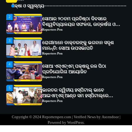
ବିଶ୍ୱବିଦ୍ୟାଳୟର ସଫଳତା, ଉତ୍କର୍ଷତା ଓ
ଶିକ୍ଷା ଓ ସ୍ୱାସ୍ଥ୍ୟ
ଅଗ୍ରଗତିର ସ୍ମୃତିଚାରଣ
Reporters Pen
3
ରୋଗୀମାନେ ଡାକ୍ତରଙ୍କୁ ଭଗବାନ ସଦୃଶ
ମାନନ୍ତି: ସୋଆ ଉପସଭାପତି
Reporters Pen
4
ସୋଆ ଏସ୍‌ଏଚ୍‌ଏମ୍ ପକ୍ଷରୁ ରଜ ପିଠା
ପ୍ରତିଯୋଗିତା ଆୟୋଜିତ
Reporters Pen
5
ଭାରତର ଦ୍ୱିତୀୟ ହସ୍ପିଟାଲ୍ ଭାବେ
ଆଇଏମ୍‌ଏସ୍ ଆଣ୍ଡ ସମ ହସ୍ପିଟାଲ୍‌ରେ
ଅତ୍ୟାଧୁନିକ ଡିଜିସ୍କାନର ସ୍ଥାପନ
Reporters Pen
1
ସୋଆ ପକ୍ଷରୁ ରାୱେ କାର୍ଯ୍ୟକ୍ରମ ଅଧୀନରେ
୧୧ଟି ଗ୍ରାମରେ ୧୬ଟି କୃଷକ ପ୍ରଶିକ୍ଷଣ
କାର୍ଯ୍ୟକ୍ରମ ଆୟୋଜିତ
Reporters Pen
2
ସୋଆର ୨୦ତମ ପ୍ରତିଷ୍ଠା ଦିବସରେ
Copyright © 2024 Reporterspen.com | Verified News by
Ascendoor
|
ବିଶ୍ୱବିଦ୍ୟାଳୟର ସଫଳତା, ଉତ୍କର୍ଷତା ଓ
Powered by
WordPress
.
ଅଗ୍ରଗତିର ସ୍ମୃତିଚାରଣ
Reporters Pen