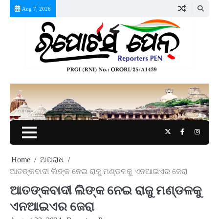
Skip
Aug 7, 2026
to
content
Twitter
Facebook
Instag
Home
ଅପରାଧ
ଆତଙ୍କବାଦୀ ଲିଙ୍କ ନେଇ ରାଜୁ ମଣ୍ଡଳକୁ ଏନଆଇଏର ଜେରା
ଆତଙ୍କବାଦୀ ଲିଙ୍କ ନେଇ ରାଜୁ ମଣ୍ଡଳକୁ
ଏନଆଇଏର ଜେରା