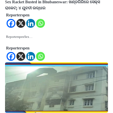
Sex Racket Busted in Bhubaneswar: ଖଣ୍ଡଗିରିରେ ସେକ୍ସ
ରାକେଟ୍‌; ୪ ଯୁବତୀ ଉଦ୍ଧାର
Reporterspen
ReporterspenSex…
Reporterspen