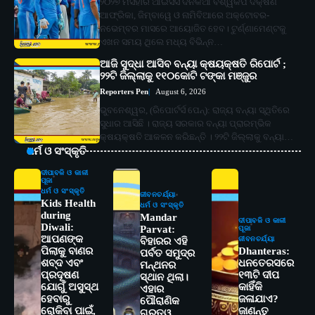
୨୦୨୭ ମସିହାର ଆଇସିସି ଦିନିକିଆ ବିଶ୍ୱକପ ଦକ୍ଷିଣ
ଆଫ୍ରିକା, ଜିମ୍ବାୱେ ଓ ନାମିବିଆରେ ଅକ୍ଟୋବର-
ନଭେମ୍ବର ମାସରେ ଆୟୋଜିତ ହେବ। ଟୁର୍ଣ୍ଣାମେଣ୍ଟକୁ
ଏଖନ ସମୟ ଥିଲେ ମଧ୍ୟ ବିଭିନ୍ନ…
ଆଜି ସୁଦ୍ଧା ଆସିବ ବନ୍ୟା କ୍ଷୟକ୍ଷତି ରିପୋର୍ଟ ;
୨୨ଟି ଜିଲ୍ଲାକୁ ୧୧୦କୋଟି ଟଙ୍କା ମଞ୍ଜୁର
Reporters Pen
August 6, 2026
ଭୁବନେଶ୍ୱର, (ରିପୋର୍ଟର୍ସ ପେନ୍‌): ରାଜ୍ୟ ବନ୍ୟା ସ୍ଥିତିରେ
ସୁଧାର ଆସିଛି । ରାଜ୍ୟ ସରକାର ବନ୍ୟା ପ୍ରାରମ୍ଭିକ
କ୍ଷୟକ୍ଷତି ଆକଳନ କରିଛନ୍ତି । ୨୨ଟି ଜିଲ୍ଲାକୁ ବନ୍ୟା…
ଧର୍ମ ଓ ସଂସ୍କୃତି
ଦୀପାବଳି ଓ କାଳୀ
ପୂଜା
ଧର୍ମ ଓ ସଂସ୍କୃତି
ଜୀବନଚର୍ଯ୍ୟା
Kids Health
ଧର୍ମ ଓ ସଂସ୍କୃତି
during
Mandar
ଦୀପାବଳି ଓ କାଳୀ
Diwali:
Parvat:
ପୂଜା
ଆପଣଙ୍କ
ଜୀବନଚର୍ଯ୍ୟା
ବିହାରର ଏହି
ପିଲାକୁ ବାଣର
Dhanteras:
ପର୍ବତ ସମୁଦ୍ର
ଶବ୍ଦ ଏବଂ
ଧନତେରସରେ
ମନ୍ଥନର
ପ୍ରଦୂଷଣ
୧୩ଟି ଦୀପ
ସ୍ଥାନ ଥିଲା।
ଯୋଗୁଁ ଅସୁସ୍ଥ
କାହିଁକି
ଏହାର
ହେବାରୁ
ଜଳାଯାଏ?
ପୌରାଣିକ
ରୋକିବା ପାଇଁ,
ଜାଣନ୍ତୁ
ଗୁରୁତ୍ୱ