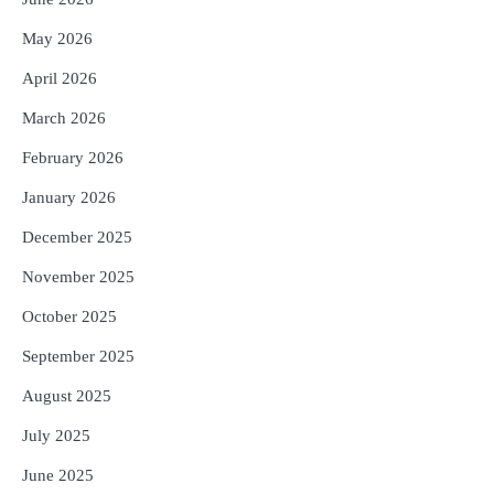
4
ସୁଦୃଢ଼ ହେବ ବିପର୍ଯ୍ୟୟ ପରିଚାଳନା ଭିତ୍ତିଭୂମି,
May 2026
ନିର୍ଭୁଲ୍ ହେବ ପାଣିପାଗ ପୂର୍ବାନୁମାନ
Reporters Pen
April 2026
5
ଗୋପବନ୍ଧୁ ସ୍ୱାସ୍ଥ୍ୟ ବୀମା ଯୋଜନା
March 2026
ପରିବର୍ତ୍ତିତ ହେଲେ ଆନ୍ଦୋଳନ ତେଜିବ :
ଉତ୍କଳ ସାମ୍ବାଦିକ ସଂଘ
February 2026
Reporters Pen
January 2026
December 2025
November 2025
October 2025
September 2025
August 2025
July 2025
June 2025