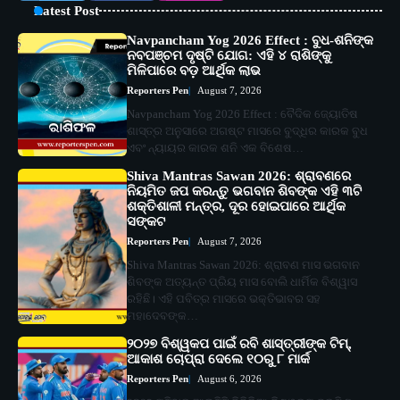
Latest Post
Navpancham Yog 2026 Effect : ବୁଧ-ଶନିଙ୍କ
ନବପଞ୍ଚମ ଦୃଷ୍ଟି ଯୋଗ: ଏହି ୪ ରାଶିଙ୍କୁ
ମିଳିପାରେ ବଡ଼ ଆର୍ଥିକ ଲାଭ
Reporters Pen
August 7, 2026
Navpancham Yog 2026 Effect : ବୈଦିକ ଜ୍ୟୋତିଷ
ଶାସ୍ତ୍ର ଅନୁସାରେ ଅଗଷ୍ଟ ମାସରେ ବୁଦ୍ଧିର କାରକ ବୁଧ
ଏବଂ ନ୍ୟାୟର କାରକ ଶନି ଏକ ବିଶେଷ…
Shiva Mantras Sawan 2026: ଶ୍ରାବଣରେ
ନିୟମିତ ଜପ କରନ୍ତୁ ଭଗବାନ ଶିବଙ୍କ ଏହି ୩ଟି
ଶକ୍ତିଶାଳୀ ମନ୍ତ୍ର, ଦୂର ହୋଇପାରେ ଆର୍ଥିକ
ସଙ୍କଟ
Reporters Pen
August 7, 2026
Shiva Mantras Sawan 2026: ଶ୍ରାବଣ ମାସ ଭଗବାନ
ଶିବଙ୍କ ଅତ୍ୟନ୍ତ ପ୍ରିୟ ମାସ ବୋଲି ଧାର୍ମିକ ବିଶ୍ୱାସ
ରହିଛି। ଏହି ପବିତ୍ର ମାସରେ ଭକ୍ତିଭାବର ସହ
ମହାଦେବଙ୍କ…
୨୦୨୭ ବିଶ୍ୱକପ ପାଇଁ ରବି ଶାସ୍ତ୍ରୀଙ୍କ ଟିମ୍,
ଆକାଶ ଚୋପ୍ରା ଦେଲେ ୧୦ରୁ ୮ ମାର୍କ
Reporters Pen
August 6, 2026