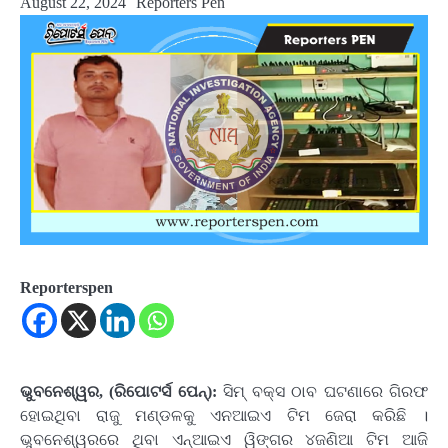
August 22, 2024
Reporters Pen
Reporterspen
ଭୁବନେଶ୍ୱର, (ରିପୋଟର୍ସ ପେନ୍‌):
ସିମ୍ ବକ୍ସ ଠାବ ଘଟଣାରେ ଗିରଫ
ହୋଇଥିବା ରାଜୁ ମଣ୍ଡଳକୁ ଏନଆଇଏ ଟିମ ଜେରା କରିଛି ।
ଭୁବନେଶ୍ୱରରେ ଥିବା ଏନ୍ଆଇଏ ୱିଙ୍ଗର ୪ଜଣିଆ ଟିମ ଆଜି