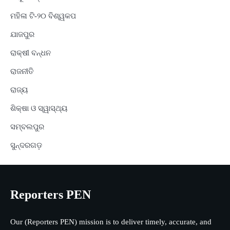
ମହିଳା ଟି-୨୦ ବିଶ୍ୱକପ
ଯାଜପୁର
ରାକ୍ଷୀ ବନ୍ଧନ
ରାଜନୀତି
ରାଜ୍ୟ
ଶିକ୍ଷା ଓ ସ୍ୱାସ୍ଥ୍ୟ
ସମ୍ବଲପୁର
ସୁନ୍ଦରଗଡ଼
Reporters PEN
Our (Reporters PEN) mission is to deliver timely, accurate, and