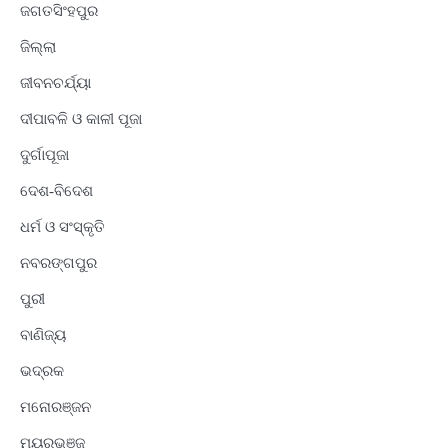
ଜଗତସିଂହପୁର
ଜିଲ୍ଲା
ଜୀବନଚର୍ଯ୍ୟା
ଦୀପାବଳି ଓ କାଳୀ ପୂଜା
ଦୁର୍ଗାପୂଜା
ଦେଶ-ବିଦେଶ
ଧର୍ମ ଓ ସଂସ୍କୃତି
ନବରଙ୍ଗପୁର
ପୁରୀ
ବାଣିଜ୍ୟ
ଭଦ୍ରକ
ମନୋରଞ୍ଜନ
ମୟୂରଭଞ୍ଜ