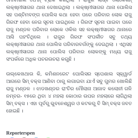
ଲକ୍ଷ୍ମୀସାଗର ଥାନା ଦେଖାଇଥିଲା । ଲକ୍ଷ୍ମୀସାଗର ଥାନା ପୋଲିସ
ସହ ପଶ୍ଚିମବଙ୍ଗ ପୋଲିସ କଥା ହେବା ପରେ ପରିବାର ଲୋକ ରାଜୁ
ଗିରଫ ହେବା ନେଇ ସୂଚନା ପାଇଥିଲେ । ଗିରଫ ସୂଚନା ପାଇବା ପରେ
ରାଜୁ ମଣ୍ଡଳ ପରିବାର ଲୋକେ ଓକିଲ ସହ ଲକ୍ଷ୍ମୀସାଗର ଥାନାରେ
ଆସି ପହଂଚିଥିଲେ । ରାଜୁର ଗିରଫ ସଂପର୍କୀତ ସବୁ ତଥ୍ୟ
ଲକ୍ଷ୍ମୀସାଗର ଥାନା ପୋଲିସ ପରିବାରବର୍ଗଙ୍କୁ ଦେଇଥିଲା । ଏଥିସହ
ଲକ୍ଷ୍ମୀସାଗର ଥାନା ପୋଲିସ ପରିବାର ଲୋକଙ୍କୁ ମଧ୍ୟ ରାଜୁ
ସଂପର୍କରେ ଅଧିକ ପଚରଉଚରା କରୁଛି ।
ଉଲ୍କେଖଥାଉ କି, କମିଶନରେଟ ପୋଲିସର ସ୍ପେଶାଲ ସ୍କ୍ୱାର୍ଡ
ଆଗରେ ସିମ୍ ବକ୍ସ ଆଣିବା ଠାରୁ ଲଗାଇବା ଯାଏଁ ସବୁ ଗୁମର ଖୋଲିଛି
ରାଜୁ ମଣ୍ଡଳ । ଝାଡଖଣ୍ଡର ରାଂଚିର ମୌଲାନା ଆଜାଦ କଲୋନୀ ଗଳି
ନମ୍ବର- ୧୫ରେ ଥିବା ୪ ମହଲା କୋଠାର ଉପର ମହଲାରେ ଲାଗିଥିଲା
ସିମ୍ ବକ୍ସ । ଏହା ପୂର୍ବରୁ ଭୁବନେଶ୍ୱର ଓ କଟକରୁ ବି ସିମ୍ ବକ୍ସ ଜବତ
ହୋଇଛି ।
Reporterspen