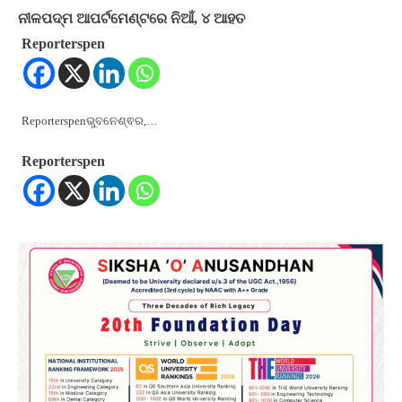
ନୀଳପଦ୍ମ ଆପର୍ଟମେଣ୍ଟରେ ନିଆଁ, ୪ ଆହତ
Reporterspen
Reporterspenଭୁବନେଶ୍ଵର,…
Reporterspen
2
୨୦୨୭ ବିଶ୍ୱକପ ପାଇଁ ରବି ଶାସ୍ତ୍ରୀଙ୍କ ଟିମ୍,
ଆକାଶ ଚୋପ୍ରା ଦେଲେ ୧୦ରୁ ୮ ମାର୍କ
Reporters Pen