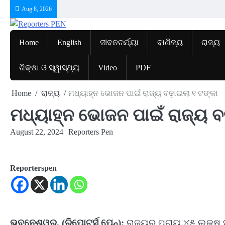
Skip
Aug 8, 2026
to
content
Home
English
ଜୀବନଚର୍ଯ୍ୟା
ବାଣିଜ୍ୟ
ରାଜ୍ୟ
ଶିକ୍ଷା ଓ ସ୍ୱାସ୍ଥ୍ୟ
Video
PDF
Home
ରାଜ୍ୟ
ମଧ୍ୟାହ୍ନ ଭୋଜନ ପାଇଁ ରାଜ୍ୟ ବଢ଼ାଇଲା ୧ ଟଙ୍କା
ମଧ୍ୟାହ୍ନ ଭୋଜନ ପାଇଁ ରାଜ୍ୟ ବ
August 22, 2024
Reporters Pen
Reporterspen
ଭୁବନେଶ୍ୱର, (ରିପୋଟର୍ସ ପେନ୍‌):
ରାଜ୍ୟର ପ୍ରାୟ ୪୫ ଲକ୍ଷ 