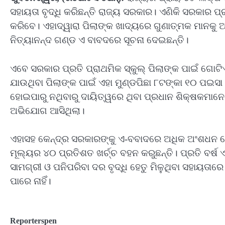
ସହାୟତା ବୃଦ୍ଧି କରିଛନ୍ତି ରାଜ୍ୟ ସରକାର। ଏଣିକି ସରକାର ପ୍
କରିବେ। ଏହାଦ୍ୱାରା ପିଲାଙ୍କ ଖାଦ୍ୟରେ ଗୁଣାତ୍ମକ ମାନକୁ ଅଧ
ନିତ୍ୟାନନ୍ଦ ଗଣ୍ଡ ଏ ବାବଦରେ ସୂଚନା ଦେଇଛନ୍ତି।
ଏବେ ସରକାର ପ୍ରତି ପ୍ରାଥମିକ ସ୍କୁଲ୍‍ ପିଲାଙ୍କ ପାଇଁ ଗୋଟି
ଯାଉଥିବା ପିଲାଙ୍କ ପାଇଁ ଏହା ମୁଣ୍ଡପିଛା ୮ଟଙ୍କା ୧୦ ପଇସା
ହୋଇପାରୁ ନଥିବାରୁ ଦାୟିତ୍ୱରେ ଥିବା ପ୍ରଧାନ ଶିକ୍ଷକମାନେ 
ଅଭିଯୋଗ ଆସିଥିଲା।
ଏହାସହ କେନ୍ଦ୍ର ସରକାରଙ୍କୁ ଏ-ବବାଦରେ ଅଧିକ ଅଂଶଧନ ଦେ
ମୂଲ୍ୟର ୪୦ ପ୍ରତିଶତ ଖର୍ଚ୍ଚ ବହନ କରୁଛନ୍ତି। ପ୍ରତି ବର୍ଷ ଏ
ସାମଗ୍ରୀ ଓ ପନିପରିବା ଦର ବୃଦ୍ଧି ହେତୁ ମିଳୁଥିବା ସହାୟତା
ପାରେ ନାହିଁ।
Reporterspen