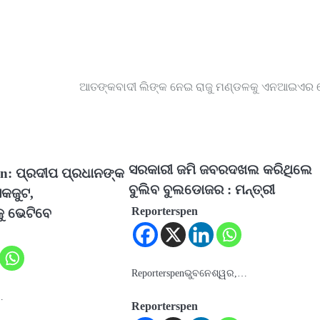
ଆତଙ୍କବାଦୀ ଲିଙ୍କ ନେଇ ରାଜୁ ମଣ୍ଡଳକୁ ଏନଆଇଏର 
ସରକାରୀ ଜମି ଜବରଦଖଲ କରିଥିଲେ
n: ପ୍ରଦୀପ ପ୍ରଧାନଙ୍କ
ବୁଲିବ ବୁଲଡୋଜର : ମନ୍ତ୍ରୀ
କଜୁଟ,
Reporterspen
କୁ ଭେଟିବେ
Reporterspenଭୁବନେଶ୍ୱର,…
…
Reporterspen