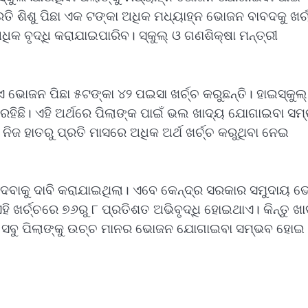
ରତି ଶିଶୁ ପିଛା ଏକ ଟଙ୍କା ଅଧିକ ମଧ୍ୟାହ୍ନ ଭୋଜନ ବାବଦକୁ ଖର୍ଚ
ିକ ବୃଦ୍ଧି କରାଯାଇପାରିବ। ସ୍କୁଲ୍‍ ଓ ଗଣଶିକ୍ଷା ମନ୍ତ୍ରୀ
ଏ ଭୋଜନ ପିଛା ୫ଟଙ୍କା ୪୨ ପଇସା ଖର୍ଚ୍ଚ କରୁଛନ୍ତି। ହାଇସ୍କୁଲ୍‍
 ରହିଛି। ଏହି ଅର୍ଥରେ ପିଲାଙ୍କ ପାଇଁ ଭଲ ଖାଦ୍ୟ ଯୋଗାଇବା ସମ
ନିଜ ହାତରୁ ପ୍ରତି ମାସରେ ଅଧିକ ଅର୍ଥ ଖର୍ଚ୍ଚ କରୁଥିବା ନେଇ
ବାକୁ ଦାବି କରାଯାଇଥିଲା। ଏବେ କେନ୍ଦ୍ର ସରକାର ସମୁଦାୟ ଭ
ହି ଖର୍ଚ୍ଚରେ ୭୬ରୁ ୮ ପ୍ରତିଶତ ଅଭିବୃଦ୍ଧି ହୋଇଥାଏ। କିନ୍ତୁ ଖ
ରେ ସବୁ ପିଲାଙ୍କୁ ଉଚ୍ଚ ମାନର ଭୋଜନ ଯୋଗାଇବା ସମ୍ଭବ ହୋଇ