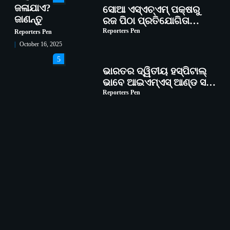
ଜଳାଯାଏ?
ସୋଆ ଏସ୍‌ଏଚ୍‌ଏମ୍ ପକ୍ଷରୁ
ଜାଣନ୍ତୁ
ରଜ ପିଠା ପ୍ରତିଯୋଗିତା
ଆୟୋଜିତ
Reporters Pen
Reporters Pen
October 16, 2025
5
ଭାରତର ଦ୍ୱିତୀୟ ହସ୍ପିଟାଲ୍
ଭାବେ ଆଇଏମ୍‌ଏସ୍ ଆଣ୍ଡ ସମ
ହସ୍ପିଟାଲ୍‌ରେ ଅତ୍ୟାଧୁନିକ
Reporters Pen
ଡିଜିସ୍କାନର ସ୍ଥାପନ
1
ସୋଆ ପକ୍ଷରୁ ରାୱେ
କାର୍ଯ୍ୟକ୍ରମ ଅଧୀନରେ ୧୧ଟି
ଗ୍ରାମରେ ୧୬ଟି କୃଷକ
Reporters Pen
ପ୍ରଶିକ୍ଷଣ କାର୍ଯ୍ୟକ୍ରମ
ଆୟୋଜିତ
2
ସୋଆର ୨୦ତମ ପ୍ରତିଷ୍ଠା
ଦିବସରେ ବିଶ୍ୱବିଦ୍ୟାଳୟର
ସଫଳତା, ଉତ୍କର୍ଷତା ଓ
Reporters Pen
ଅଗ୍ରଗତିର ସ୍ମୃତିଚାରଣ