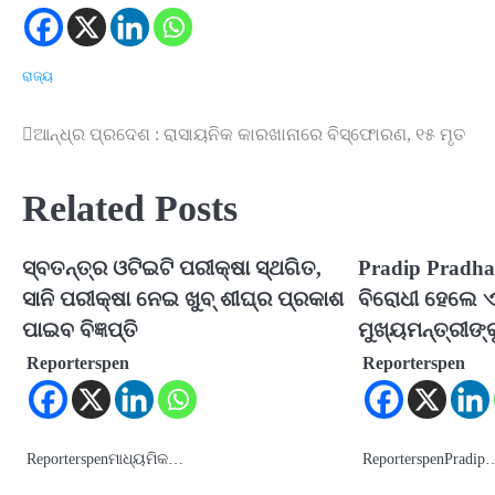
ରାଜ୍ୟ
ଆନ୍ଧ୍ର ପ୍ରଦେଶ : ରାସାୟନିକ କାରଖାନାରେ ବିସ୍ଫୋରଣ, ୧୫ ମୃତ
Post
navigation
Related Posts
ସ୍ବତନ୍ତ୍ର ଓଟିଇଟି ପରୀକ୍ଷା ସ୍ଥଗିତ,
Pradip Pradha
ସାନି ପରୀକ୍ଷା ନେଇ ଖୁବ୍ ଶୀଘ୍ର ପ୍ରକାଶ
ବିରୋଧୀ ହେଲେ ଏ
ପାଇବ ବିଜ୍ଞପ୍ତି
ମୁଖ୍ୟମନ୍ତ୍ରୀଙ୍
Reporterspen
Reporterspen
Reporterspenମାଧ୍ୟମିକ…
ReporterspenPradip