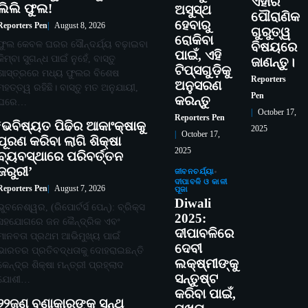
ଏହାର
ଲିଲି ଫୁଲ!
ଅସୁସ୍ଥ
ପୌରାଣିକ
ହେବାରୁ
Reporters Pen
August 8, 2026
ଗୁରୁତ୍ୱ
ରୋକିବା
ଫୁଲ କେବଳ ଘରର ସୌନ୍ଦର୍ଯ୍ୟ ବଢ଼ାଇବା
ବିଷୟରେ
ପାଇଁ, ଏହି
କିମ୍ବା ସୁଗନ୍ଧ ପାଇଁ ନୁହେଁ, ବାସ୍ତୁ
ଜାଣନ୍ତୁ।
ଟିପ୍ସଗୁଡ଼ିକୁ
ଶାସ୍ତ୍ରରେ ମଧ୍ୟ ଫୁଲର ବିଶେଷ
Reporters
ଅନୁସରଣ
ମହତ୍ତ୍ୱ ରହିଛି। ବାସ୍ତୁ ମତ ଅନୁଯାୟୀ,
Pen
କରନ୍ତୁ
ଘରେ…
October 17,
Reporters Pen
‘ଭବିଷ୍ୟତ ପିଢିର ଆକାଂକ୍ଷାକୁ
2025
October 17,
ପୂରଣ କରିବା ଲାଗି ଶିକ୍ଷା
2025
ବ୍ୟବସ୍ଥାରେ ପରିବର୍ତ୍ତନ
ଜରୁରୀ’
ଜୀବନଚର୍ଯ୍ୟା
ଦୀପାବଳି ଓ କାଳୀ
Reporters Pen
August 7, 2026
ପୂଜା
Diwali
ଭୁବନେଶ୍ୱର, (ରିପୋର୍ଟର୍ସ ପେନ୍‌): ବ୍ରିକ୍ସ
2025:
ସହଯୋଗରେ ଜନ କୈନ୍ଦ୍ରିକ ଏବଂ
ଦୀପାବଳିରେ
ମାନବତା ପ୍ରଥମ ଆଭିମୁଖ୍ୟ ପାଇଁ
ଦେବୀ
ଭାରତର ପ୍ରତିବଦ୍ଧତାକୁ ଦୋହରାଇଛନ୍ତି
ଲକ୍ଷ୍ମୀଙ୍କୁ
କେନ୍ଦ୍ର ଶିକ୍ଷା ମନ୍ତ୍ରୀ ପ୍ରହ୍ଲାଦ
ସନ୍ତୁଷ୍ଟ
ଯୋଶୀ…
କରିବା ପାଇଁ,
୨୨ଜଣ ବୁଣାକାରଙ୍କୁ ସନ୍ଥ