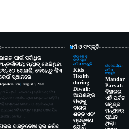
t
ଧର୍ମ ଓ ସଂସ୍କୃତି
ଭାରତ ପାଇଁ ସର୍ବାଧିକ
ଦୀପାବଳି ଓ
କାଳୀ ପୂଜା
ଅନ୍ତର୍ଜାତୀୟ ମ୍ୟାଚ୍ ଖେଳିଥିବା
ଧର୍ମ ଓ ସଂସ୍କୃତି
ଜୀବନଚର୍ଯ୍ୟା
Kids
ଟପ୍-୧୦ ଖେଳାଳି, ଦେଖନ୍ତୁ କିଏ
ଧର୍ମ ଓ
ସଂସ୍କୃତି
Health
କେଉଁ ସ୍ଥାନରେ
Mandar
during
Reporters Pen
August 8, 2026
Parvat:
Diwali:
ବିହାରର
ନୂଆଦିଲ୍ଲୀ: ଭାରତୀୟ କ୍ରିକେଟ୍ ଟିମ୍
ଆପଣଙ୍କ
ଏହି ପର୍ବତ
ବର୍ତ୍ତମାନ ଶ୍ରୀଲଙ୍କା ଗସ୍ତରେ ରହିଛି।
ପିଲାକୁ
ସମୁଦ୍ର
ଏହି ଗସ୍ତରେ ଭାରତ ଓ ଶ୍ରୀଲଙ୍କା
ବାଣର
ମଧ୍ୟରେ ୨ଟି ଟେଷ୍ଟ ମ୍ୟାଚ୍ ଖେଳାଯିବ।
ମନ୍ଥନର
ଶବ୍ଦ ଏବଂ
ପ୍ରଥମ ଟେଷ୍ଟ…
ସ୍ଥାନ
ପ୍ରଦୂଷଣ
ଥିଲା।
ଘରର ବାସ୍ତୁଦୋଷ ଦୂର କରିବ
ଯୋଗୁଁ