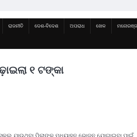
ରାଜନୀତି
ଦେଶ-ବିଦେଶ
ଅପରାଧ
ଖେଳ
ମନୋରଞ୍
ଢ଼ାଇଲା ୧ ଟଙ୍କା
ସ୍କୁଲ ଯାଉଥିବା ପିଲାଙ୍କୁ ମଧ୍ୟାହ୍ନ ଭୋଜନ ଯୋଗାଇବା ପାଇଁ