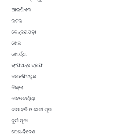
ଆଇପିଏଲ
କଟକ
କେନ୍ଦ୍ରାପଡ଼ା
ଖେଳ
ଖୋର୍ଦ୍ଧା
ଚାଂପିଅନ୍ସ ଟ୍ରଫି
ଜଗତସିଂହପୁର
ଜିଲ୍ଲା
ଜୀବନଚର୍ଯ୍ୟା
ଦୀପାବଳି ଓ କାଳୀ ପୂଜା
ଦୁର୍ଗାପୂଜା
ଦେଶ-ବିଦେଶ