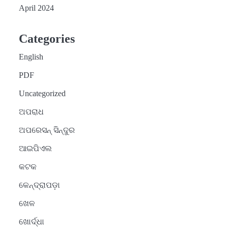
April 2024
Categories
English
PDF
Uncategorized
ଅପରାଧ
ଅପରେସନ୍ ସିନ୍ଦୁର
ଆଇପିଏଲ
କଟକ
କେନ୍ଦ୍ରାପଡ଼ା
ଖେଳ
ଖୋର୍ଦ୍ଧା