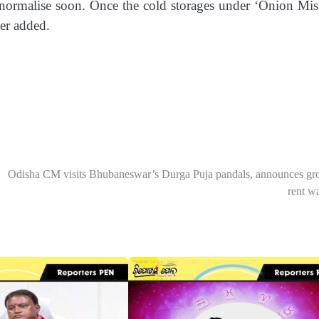
ll normalise soon. Once the cold storages under ‘Onion Mis
ter added.
Odisha CM visits Bhubaneswar’s Durga Puja pandals, announces gr
rent w