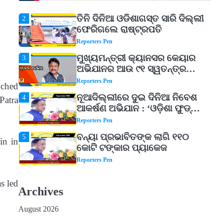
Reporters Pen
ତିନି ଦିନିଆ ଓଡିଶାଗସ୍ତ ସାରି ଦିଲ୍ଲୀ
2
ଫେରିଗଲେ ରାଷ୍ଟ୍ରପତି
Reporters Pen
ମୁଖ୍ୟମନ୍ତ୍ରୀ କ୍ୟାନସର କେୟାର
3
ଅଭିଯାନର ଆଉ ୯୧ ସ୍ୱତନ୍ତ୍ର
ପ୍ୟାକେଜ ସାମିଲ
Reporters Pen
nched
ନୂଆଦିଲ୍ଲୀରେ ଦୁଇ ଦିନିଆ ନିବେଶ
4
Patra
ଆକର୍ଷଣ ଅଭିଯାନ : ‘ଓଡ଼ିଶା ଫୁଡ୍
ପ୍ରୋ-୨୦୨୬’ରେ ଖାଦ୍ୟ
Reporters Pen
ପ୍ରକ୍ରିୟାକରଣ କ୍ଷେତ୍ରକୁ ମିଳିବ
ବନ୍ୟା ପ୍ରଭାବିତଙ୍କ ଲାଗି ୧୧୦
5
ଗୁରୁତ୍ୱ
in in
କୋଟି ଟଙ୍କାର ପ୍ୟାକେଜ
Reporters Pen
ଆସାମରେ ଭୟଙ୍କର ବନ୍ୟା ମୃତ୍ୟୁ
1
s led
ସଂଖ୍ୟା ୮୯କୁ ବୃଦ୍ଧି
Archives
Reporters Pen
August 2026
ତିନି ଦିନିଆ ଓଡିଶାଗସ୍ତ ସାରି ଦିଲ୍ଲୀ
2