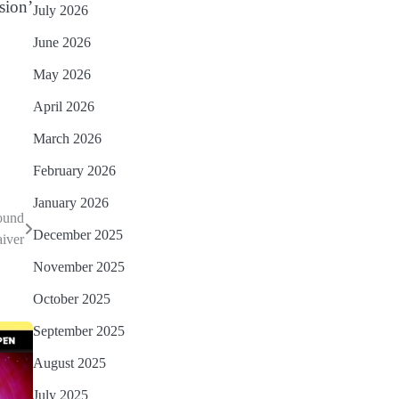
sion’
ଫେରିଗଲେ ରାଷ୍ଟ୍ରପତି
July 2026
Reporters Pen
June 2026
ମୁଖ୍ୟମନ୍ତ୍ରୀ କ୍ୟାନସର କେୟାର
3
May 2026
ଅଭିଯାନର ଆଉ ୯୧ ସ୍ୱତନ୍ତ୍ର
ପ୍ୟାକେଜ ସାମିଲ
Reporters Pen
April 2026
ନୂଆଦିଲ୍ଲୀରେ ଦୁଇ ଦିନିଆ ନିବେଶ
4
March 2026
ଆକର୍ଷଣ ଅଭିଯାନ : ‘ଓଡ଼ିଶା ଫୁଡ୍
February 2026
ପ୍ରୋ-୨୦୨୬’ରେ ଖାଦ୍ୟ
Reporters Pen
ପ୍ରକ୍ରିୟାକରଣ କ୍ଷେତ୍ରକୁ ମିଳିବ
January 2026
ବନ୍ୟା ପ୍ରଭାବିତଙ୍କ ଲାଗି ୧୧୦
5
ଗୁରୁତ୍ୱ
ound
କୋଟି ଟଙ୍କାର ପ୍ୟାକେଜ
December 2025
aiver
Reporters Pen
November 2025
October 2025
September 2025
August 2025
July 2025