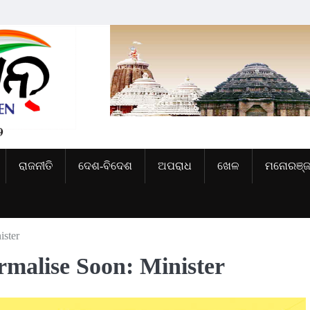
ରାଜନୀତି
ଦେଶ-ବିଦେଶ
ଅପରାଧ
ଖେଳ
ମନୋରଞ୍
ister
rmalise Soon: Minister