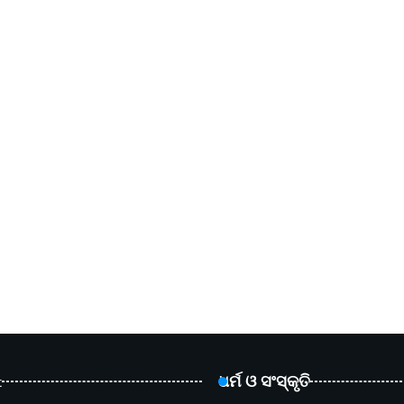
t
ଧର୍ମ ଓ ସଂସ୍କୃତି