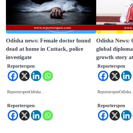
Odisha news: Female doctor found
Odisha News: C
dead at home in Cuttack, police
global diplomat
investigate
growth story a
Reporterspen
Reporterspen
ReporterspenOdisha…
ReporterspenOdish
Reporterspen
Reporterspen