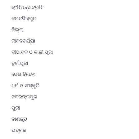
ଚାଂପିଅନ୍ସ ଟ୍ରଫି
ଜଗତସିଂହପୁର
ଜିଲ୍ଲା
ଜୀବନଚର୍ଯ୍ୟା
ଦୀପାବଳି ଓ କାଳୀ ପୂଜା
ଦୁର୍ଗାପୂଜା
ଦେଶ-ବିଦେଶ
ଧର୍ମ ଓ ସଂସ୍କୃତି
2
ନବରଙ୍ଗପୁର
ସୋଆର ୨୦ତମ ପ୍ରତିଷ୍ଠା
ପୁରୀ
ଦିବସରେ ବିଶ୍ୱବିଦ୍ୟାଳୟର
ସଫଳତା, ଉତ୍କର୍ଷତା ଓ
Reporters Pen
ବାଣିଜ୍ୟ
ଅଗ୍ରଗତିର ସ୍ମୃତିଚାରଣ
ଭଦ୍ରକ
3