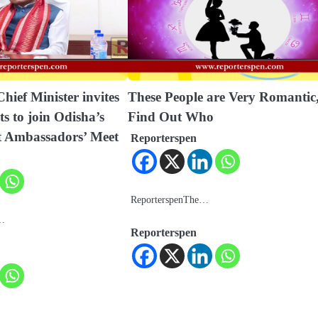
hief Minister invites
These People are Very Romantic
s to join Odisha’s
Find Out Who
t Ambassadors’ Meet
Reporterspen
ReporterspenThe…
a…
Reporterspen