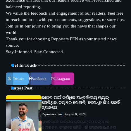
excellence ensures that our readers receive well-researched and
balanced reporting.
We value the feedback and engagement of our readers. Feel free
to reach out to us with your comments, suggestions, or story tips.
Join us in our journey to bring you the news that shapes our
world.
Thank you for choosing Reporters PEN as your trusted news
source.
Stay Informed. Stay Connected.
Get In Touch
Twitter
Facebook
Instagram
Latest Post
ଭାରତ ପାଇଁ ସର୍ବାଧିକ ଅନ୍ତର୍ଜାତୀୟ ମ୍ୟାଚ୍
ଖେଳିଥିବା ଟପ୍-୧୦ ଖେଳାଳି, ଦେଖନ୍ତୁ କିଏ କେଉଁ
ସ୍ଥାନରେ
Reporters Pen
August 8, 2026
ନୂଆଦିଲ୍ଲୀ: ଭାରତୀୟ କ୍ରିକେଟ୍ ଟିମ୍ ବର୍ତ୍ତମାନ
ଶ୍ରୀଲଙ୍କା ଗସ୍ତରେ ରହିଛି। ଏହି ଗସ୍ତରେ ଭାରତ ଓ