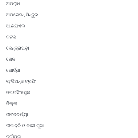
ଅପରାଧ
ଅପରେସନ୍ ସିନ୍ଦୁର
ଆଇପିଏଲ
କଟକ
କେନ୍ଦ୍ରାପଡ଼ା
ଖେଳ
ଖୋର୍ଦ୍ଧା
ଚାଂପିଅନ୍ସ ଟ୍ରଫି
ଜଗତସିଂହପୁର
ଜିଲ୍ଲା
ଜୀବନଚର୍ଯ୍ୟା
ଦୀପାବଳି ଓ କାଳୀ ପୂଜା
ଦୁର୍ଗାପୂଜା