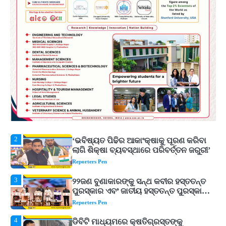
Reporters Pen
5
ଓଡ଼ିଶା ଫୁଡ୍ ପ୍ରୋ ୨୦୨୬ : ୪୩,୪୩୭ କୋଟି
ଟଙ୍କାର ନିବେଶ ପ୍ରସ୍ତାବ ହାସଲ
Reporters Pen
1
ଘରର ବାସ୍ତୁଦୋଷ ଦୂର କରିବ ଲିଲି ଫୁଲ!
Reporters Pen
2
‘ଭବିଷ୍ୟତ ପିଢିର ଆକାଂକ୍ଷାକୁ ପୂରଣ କରିବା
ଲାଗି ଶିକ୍ଷା ବ୍ୟବସ୍ଥାରେ ପରିବର୍ତ୍ତନ ଜରୁରୀ’
Reporters Pen
3
୨୨ଜଣ ବୁଣାକାରଙ୍କୁ ସନ୍ଥ କବୀର ହସ୍ତତନ୍ତ
ପୁରସ୍କାର ଏବଂ ଜାତୀୟ ହସ୍ତତନ୍ତ ପୁରସ୍କାର
ପ୍ରଦାନ, ଓଡ଼ିଶାରୁ ୨ ଜଣଙ୍କୁ ମିଳିଲା
Reporters Pen
4
ଡିବିଟି ମାଧ୍ୟମରେ କ୍ଷତିଗ୍ରସ୍ତଙ୍କୁ
କ୍ଷତିପୂରଣ ଦେବାକୁ ରାଜସ୍ୱ ମନ୍ତ୍ରୀଙ୍କ
ନିର୍ଦ୍ଦେଶ
Reporters Pen
5
ଓଡ଼ିଶା ଫୁଡ୍ ପ୍ରୋ ୨୦୨୬ : ୪୩,୪୩୭ କୋଟି