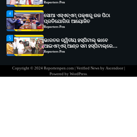
Reporters Pen
5
ଭାରତର ଦ୍ୱିତୀୟ ହସ୍ପିଟାଲ୍ ଭାବେ
ଆଇଏମ୍‌ଏସ୍ ଆଣ୍ଡ ସମ ହସ୍ପିଟାଲ୍‌ରେ
ଅତ୍ୟାଧୁନିକ ଡିଜିସ୍କାନର ସ୍ଥାପନ
Reporters Pen
1
ସୋଆ ପକ୍ଷରୁ ରାୱେ କାର୍ଯ୍ୟକ୍ରମ ଅଧୀନରେ
୧୧ଟି ଗ୍ରାମରେ ୧୬ଟି କୃଷକ ପ୍ରଶିକ୍ଷଣ
କାର୍ଯ୍ୟକ୍ରମ ଆୟୋଜିତ
Reporters Pen
2
ସୋଆର ୨୦ତମ ପ୍ରତିଷ୍ଠା ଦିବସରେ
Copyright © 2024 Reporterspen.com | Verified News by
Ascendoor
|
ବିଶ୍ୱବିଦ୍ୟାଳୟର ସଫଳତା, ଉତ୍କର୍ଷତା ଓ
Powered by
WordPress
.
ଅଗ୍ରଗତିର ସ୍ମୃତିଚାରଣ
Reporters Pen
3
ରୋଗୀମାନେ ଡାକ୍ତରଙ୍କୁ ଭଗବାନ ସଦୃଶ
ମାନନ୍ତି: ସୋଆ ଉପସଭାପତି
Reporters Pen
4
ସୋଆ ଏସ୍‌ଏଚ୍‌ଏମ୍ ପକ୍ଷରୁ ରଜ ପିଠା
ପ୍ରତିଯୋଗିତା ଆୟୋଜିତ
Reporters Pen