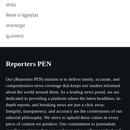
ରାଜ୍ୟ
ଶିକ୍ଷା ଓ ସ୍ୱାସ୍ଥ୍ୟ
ସମ୍ବଲପୁର
ସୁନ୍ଦରଗଡ଼
Reporters PEN
Our (Reporters PEN) mission is to deliver timely, accurate, and
comprehensive news coverage that keeps our readers informed
about the world around them. As a leading news portal, we are
dedicated to providing a platform where the latest headlines, in-
depth reports, and breaking news are just a click away.
Integrity, transparency, and accuracy are the cornerstones of our
editorial philosophy. We strive to uphold these values in every
piece of content we produce. Our commitment to journalistic