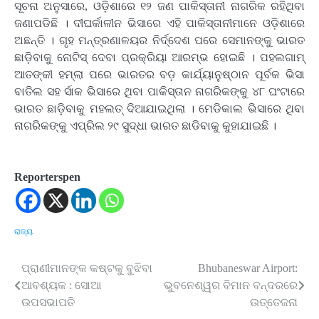
ସୂଚନା ଅନୁସାରେ, ଓଡ଼ିଶାରେ ୧୨ ଜଣ ପାକିସ୍ତାନୀ ନାଗରିକ ରହିଥିବା
ଜଣାପଡିଛି । ଦୀଘର୍କାଳୀନ ଭିସାରେ ଏହି ପାକିସ୍ତାନୀମାନେ ଓଡ଼ିଶାରେ
ଅଛନ୍ତି । ଗୃହ ମନ୍ତ୍ରଣାଳୟର ନିର୍ଦ୍ଦେଶ ପରେ ସେମାନଙ୍କୁ ଭାରତ
ଛାଡ଼ିବାକୁ ନୋଟିସ୍ ଦେବା ପ୍ରକ୍ରିୟା ଆରମ୍ଭ ହୋଇଛି । ପହଲଗାମ୍
ଆତଙ୍କୀ ହମ୍‌ଲା ପରେ ଭାରତର ବଡ଼ କାର୍ଯ୍ୟାନୁଷ୍ଠାନ ପୂର୍ବକ ଭିସା
ବାତିଲ ସହ ର୍ସାକ ଭିସାରେ ଥିବା ପାକିସ୍ତାନ ନାଗରିକଙ୍କୁ ୪୮ ଘଂଟାରେ
ଭାରତ ଛାଡ଼ିବାକୁ ମହଲତ୍ ଦିଆଯାଇଥିଲା । ମେଡିକାଲ ଭିସାରେ ଥିବା
ନାଗରିକଙ୍କୁ ଏପ୍ରିଲ ୨୯ ସୁଦ୍ଧା ଭାରତ ଛାଡିବାକୁ କୁହାଯାଇଛି ।
Reporterspen
ରାଜ୍ୟ
ପ୍ରାଣୀମାନଙ୍କ କଷ୍ଟକୁ ବୁଝିବା
Bhubaneswar Airport:
Post
ଆବଶ୍ୟକ : ସୋଆ
ଭୁବନେଶ୍ୱର ବିମାନ ବନ୍ଦରରେ
navigation
ଉପସଭାପତି
ଉତ୍ତେଜନା