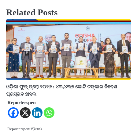
Related Posts
ଓଡ଼ିଶା ଫୁଡ୍ ପ୍ରୋ ୨୦୨୬ : ୪୩,୪୩୭ କୋଟି ଟଙ୍କାର ନିବେଶ
ପ୍ରସ୍ତାବ ହାସଲ
Reporterspen
Reporterspenଓଡ଼ିଶାର…