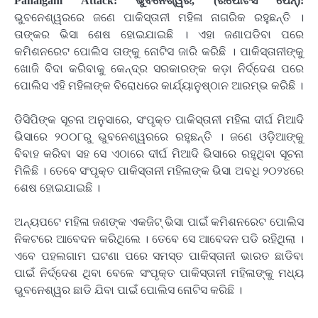
Pahalgam Attack: ଭୁବନେଶ୍ୱର, (ରିପୋଟର୍ସ ପେନ୍‌):
ଭୁବନେଶ୍ୱରରେ ଜଣେ ପାକିସ୍ତାନୀ ମହିଳା ନାଗରିକ ରହୁଛନ୍ତି ।
ତାଙ୍କର ଭିସା ଶେଷ ହୋଇଯାଇଛି । ଏହା ଜଣାପଡିବା ପରେ
କମିଶନରେଟ ପୋଲିସ ତାଙ୍କୁ ନୋଟିସ ଜାରି କରିଛି । ପାକିସ୍ତାନୀଙ୍କୁ
ଖୋଜି ବିଦା କରିବାକୁ କେନ୍ଦ୍ର ସରକାରଙ୍କ କଡ଼ା ନିର୍ଦ୍ଦେଶ ପରେ
ପୋଲିସ ଏହି ମହିଳାଙ୍କ ବିରୋଧରେ କାର୍ଯ୍ୟାନୁଷ୍ଠାନ ଆରମ୍ଭ କରିଛି ।
ଡିସିପିଙ୍କ ସୂଚନା ଅନୁସାରେ, ସଂପୃକ୍ତ ପାକିସ୍ତାନୀ ମହିଳା ଦୀର୍ଘ ମିଆଦି
ଭିସାରେ ୨୦୦୮ରୁ ଭୁବନେଶ୍ୱରରେ ରହୁଛନ୍ତି । ଜଣେ ଓଡ଼ିଆଙ୍କୁ
ବିବାହ କରିବା ସହ ସେ ଏଠାରେ ଦୀର୍ଘ ମିଆଦି ଭିସାରେ ରହୁଥିବା ସୂଚନା
ମିଳିଛି । ତେବେ ସଂପୃକ୍ତ ପାକିସ୍ତାନୀ ମହିଳାଙ୍କ ଭିସା ଅବଧି ୨୦୨୪ରେ
ଶେଷ ହୋଇଯାଇଛି ।
ଅନ୍ୟପଟେ ମହିଳା ଜଣଙ୍କ ଏକଜିଟ୍ ଭିସା ପାଇଁ କମିଶନରେଟ ପୋଲିସ
ନିକଟରେ ଆବେଦନ କରିଥିଲେ । ତେବେ ସେ ଆବେଦନ ପଡି ରହିଥିଲା ।
ଏବେ ପହଲଗାମ ଘଟଣା ପରେ ସମସ୍ତ ପାକିସ୍ତାନୀ ଭାରତ ଛାଡିବା
ପାଇଁ ନିର୍ଦ୍ଦେଶ ଥିବା ବେଳେ ସଂପୃକ୍ତ ପାକିସ୍ତାନୀ ମହିଳାଙ୍କୁ ମଧ୍ୟ
ଭୁବନେଶ୍ୱର ଛାଡି ଯିବା ପାଇଁ ପୋଲିସ ନୋଟିସ କରିଛି ।