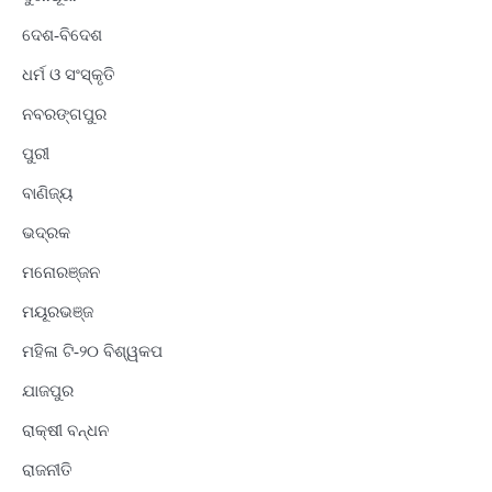
ଦେଶ-ବିଦେଶ
ଧର୍ମ ଓ ସଂସ୍କୃତି
ନବରଙ୍ଗପୁର
ପୁରୀ
ବାଣିଜ୍ୟ
ଭଦ୍ରକ
ମନୋରଞ୍ଜନ
ମୟୂରଭଞ୍ଜ
ମହିଳା ଟି-୨୦ ବିଶ୍ୱକପ
ଯାଜପୁର
ରାକ୍ଷୀ ବନ୍ଧନ
ରାଜନୀତି