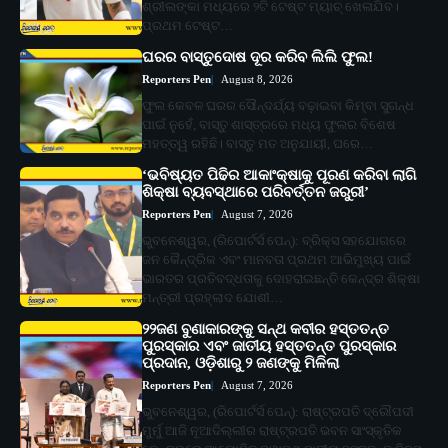
ଶ୍ରୀଲଙ୍କା ମଧ୍ୟରେ ୨ଟି ଟେଷ୍ଟ ମ୍ୟାଚ୍ ଖେଳାଯିବ।
ପ୍ରଥମ ଟେଷ୍ଟ…
ଘରର ବାସ୍ତୁଦୋଷ ଦୂର କରିବ ଲିଲି ଫୁଲ!
Reporters Pen
August 8, 2026
ଫୁଲ କେବଳ ଘରର ସୌନ୍ଦର୍ଯ୍ୟ ବଢ଼ାଇବା କିମ୍ବା ସୁଗନ୍ଧ
ପାଇଁ ନୁହେଁ, ବାସ୍ତୁ ଶାସ୍ତ୍ରରେ ମଧ୍ୟ ଫୁଲର ବିଶେଷ
ମହତ୍ତ୍ୱ ରହିଛି। ବାସ୍ତୁ ମତ ଅନୁଯାୟୀ, ଘରେ…
‘ଭବିଷ୍ୟତ ପିଢିର ଆକାଂକ୍ଷାକୁ ପୂରଣ କରିବା ଲାଗି
ଶିକ୍ଷା ବ୍ୟବସ୍ଥାରେ ପରିବର୍ତ୍ତନ ଜରୁରୀ’
Reporters Pen
August 7, 2026
ଭୁବନେଶ୍ୱର, (ରିପୋର୍ଟର୍ସ ପେନ୍‌): ବ୍ରିକ୍ସ ସହଯୋଗରେ
ଜନ କୈନ୍ଦ୍ରିକ ଏବଂ ମାନବତା ପ୍ରଥମ ଆଭିମୁଖ୍ୟ ପାଇଁ
ଭାରତର ପ୍ରତିବଦ୍ଧତାକୁ ଦୋହରାଇଛନ୍ତି କେନ୍ଦ୍ର ଶିକ୍ଷା
ମନ୍ତ୍ରୀ ପ୍ରହ୍ଲାଦ ଯୋଶୀ…
୨୨ଜଣ ବୁଣାକାରଙ୍କୁ ସନ୍ଥ କବୀର ହସ୍ତତନ୍ତ
ପୁରସ୍କାର ଏବଂ ଜାତୀୟ ହସ୍ତତନ୍ତ ପୁରସ୍କାର
ପ୍ରଦାନ, ଓଡ଼ିଶାରୁ ୨ ଜଣଙ୍କୁ ମିଳିଲା
Reporters Pen
August 7, 2026
ଭୁବନେଶ୍ୱର, (ରିପୋର୍ଟର୍ସ ପେନ୍‌): ରାଷ୍ଟ୍ରପତି ଦ୍ରୌପଦୀ
ମୁର୍ମୁ ଆଜି ନୂଆଦିଲ୍ଲୀର ରାଷ୍ଟ୍ରପତି ଭବନ ସାଂସ୍କୃତିକ