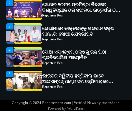
3
ରୋଗୀମାନେ ଡାକ୍ତରଙ୍କୁ ଭଗବାନ ସଦୃଶ
ମାନନ୍ତି: ସୋଆ ଉପସଭାପତି
Reporters Pen
4
ସୋଆ ଏସ୍‌ଏଚ୍‌ଏମ୍ ପକ୍ଷରୁ ରଜ ପିଠା
ପ୍ରତିଯୋଗିତା ଆୟୋଜିତ
Reporters Pen
5
ଭାରତର ଦ୍ୱିତୀୟ ହସ୍ପିଟାଲ୍ ଭାବେ
ଆଇଏମ୍‌ଏସ୍ ଆଣ୍ଡ ସମ ହସ୍ପିଟାଲ୍‌ରେ
ଅତ୍ୟାଧୁନିକ ଡିଜିସ୍କାନର ସ୍ଥାପନ
Reporters Pen
1
ସୋଆ ପକ୍ଷରୁ ରାୱେ କାର୍ଯ୍ୟକ୍ରମ ଅଧୀନରେ
୧୧ଟି ଗ୍ରାମରେ ୧୬ଟି କୃଷକ ପ୍ରଶିକ୍ଷଣ
କାର୍ଯ୍ୟକ୍ରମ ଆୟୋଜିତ
Reporters Pen
2
ସୋଆର ୨୦ତମ ପ୍ରତିଷ୍ଠା ଦିବସରେ
Copyright © 2024 Reporterspen.com | Verified News by
Ascendoor
|
ବିଶ୍ୱବିଦ୍ୟାଳୟର ସଫଳତା, ଉତ୍କର୍ଷତା ଓ
Powered by
WordPress
.
ଅଗ୍ରଗତିର ସ୍ମୃତିଚାରଣ
Reporters Pen
3
ରୋଗୀମାନେ ଡାକ୍ତରଙ୍କୁ ଭଗବାନ ସଦୃଶ
ମାନନ୍ତି: ସୋଆ ଉପସଭାପତି