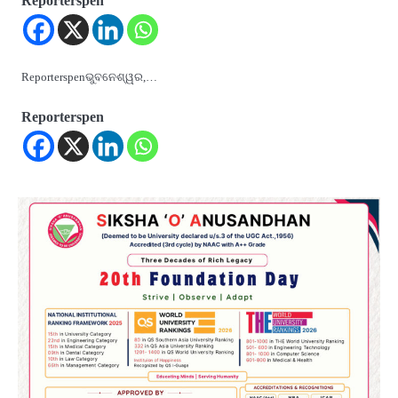
Reporterspen
Reporterspenଭୁବନେଶ୍ୱର,…
Reporterspen
2
୨୦୨୭ ବିଶ୍ୱକପ ପାଇଁ ରବି ଶାସ୍ତ୍ରୀଙ୍କ ଟିମ୍,
ଆକାଶ ଚୋପ୍ରା ଦେଲେ ୧୦ରୁ ୮ ମାର୍କ
Reporters Pen
3
ଆଜି ସୁଦ୍ଧା ଆସିବ ବନ୍ୟା କ୍ଷୟକ୍ଷତି ରିପୋର୍ଟ