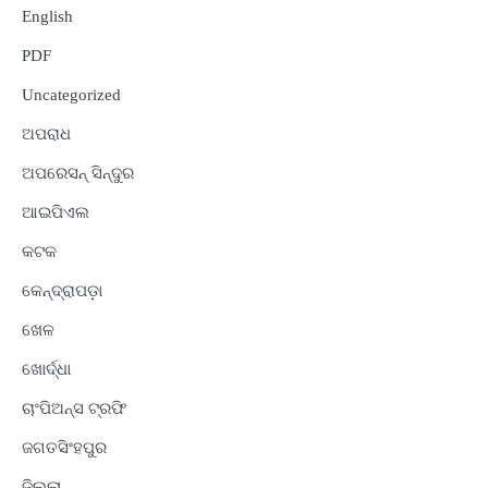
English
PDF
Uncategorized
ଅପରାଧ
ଅପରେସନ୍ ସିନ୍ଦୁର
ଆଇପିଏଲ
କଟକ
କେନ୍ଦ୍ରାପଡ଼ା
ଖେଳ
ଖୋର୍ଦ୍ଧା
ଚାଂପିଅନ୍ସ ଟ୍ରଫି
ଜଗତସିଂହପୁର
ଜିଲ୍ଲା