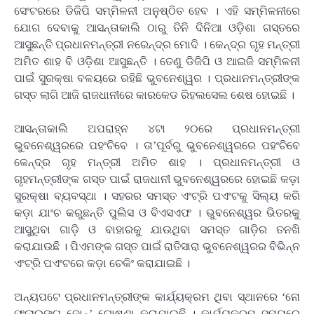
ସେଂଟରରେ ଡିଜିପି ସମ୍ମିଳନୀ ଅନୁଷ୍ଠିତ ହେବ । ଏହି ସମ୍ମିଳନୀରେ
ଯୋଗ ଦେବାକୁ ଆସନ୍ତାକାଲି ଠାରୁ ତିନି ଦିନିଆ ଓଡ଼ିଶା ଗସ୍ତରେ
ଆସୁଛନ୍ତି ପ୍ରଧାନମନ୍ତ୍ରୀ ନରେନ୍ଦ୍ର ମୋଦି । କେନ୍ଦ୍ର ଗୃହ ମନ୍ତ୍ରୀ
ଅମିତ ଶାହ ବି ଓଡ଼ିଶା ଆସୁଛନ୍ତି । ତେଣୁ ଡିଜିପି ଓ ଆଇଜି ସମ୍ମିଳନୀ
ପାଇଁ ସୁରକ୍ଷା ବଳୟରେ ରହିଛି ଭୁବନେଶ୍ୱର । ପ୍ରଧାନମନ୍ତ୍ରୀଙ୍କ
ଗସ୍ତ ଲାଗି ଆଜି ରାଜଧାନୀରେ କାରକେଡ ରିହଲସେଲ ଶେଷ ହୋଇଛି ।
ଆସନ୍ତାକାଲି ଅପରାହ୍ନ ୪ଟା ୨୦ରେ ପ୍ରଧାନମନ୍ତ୍ରୀ
ଭୁବନେଶ୍ୱରରେ ପହଂଚିବେ । ତା’ପୂର୍ବରୁ ଭୁବନେଶ୍ୱରରେ ପହଂଚିବେ
କେନ୍ଦ୍ର ଗୃହ ମନ୍ତ୍ରୀ ଅମିତ ଶାହ । ପ୍ରଧାନମନ୍ତ୍ରୀ ଓ
ଗୃହମନ୍ତ୍ରୀଙ୍କ ଗସ୍ତ ପାଇଁ ରାଜଧାନୀ ଭୁବନେଶ୍ୱରରେ ହୋଇଛି କଡ଼ା
ସୁରକ୍ଷା ବ୍ୟବସ୍ଥା । ସହରର ସମସ୍ତ ଏଂଟ୍ରି ପଏଂଟକୁ ସିଲ୍‌ୟ କରି
କଡ଼ା ଯାଂଚ କରୁଛନ୍ତି ପୁଲିସ ଓ ବିଏସଏଫ । ଭୁବନେଶ୍ୱର ଭିତରକୁ
ଆସୁଥିବା ଗାଡ଼ି ଓ ବାହାରକୁ ଯାଉଥିବା ସମସ୍ତ ଗାଡ଼ିର ତନଖି
କରାଯାଉଛି । ପିଏମଙ୍କ ଗସ୍ତ ପାଇଁ ରାତିସାରା ଭୁବନେଶ୍ୱରର ବିଭିନ୍ନ
ଏଂଟ୍ରି ପଏଂଟରେ କଡ଼ା ଚେକିଂ କରାଯାଇଛି ।
ଅନ୍ୟପଟେ ପ୍ରଧାନମନ୍ତ୍ରୀଙ୍କ କାର୍ଯ୍ୟକ୍ରମ ଥିବା ସ୍ଥାନରେ ‘ନୋ
ଫ୍ଲାଇଙ୍ଗ ଜୋନ୍‌’ ଘୋଷଣା କରାଯାଇଛି । କାର୍ଯ୍ୟକ୍ରମ ସମୟରେ