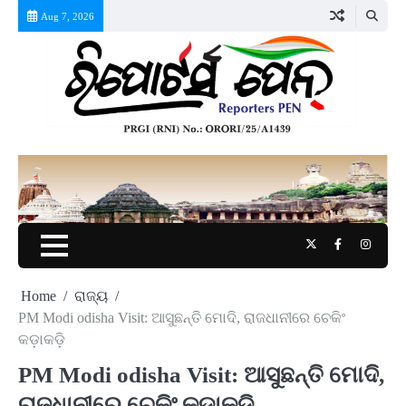
Skip
Aug 7, 2026
to
content
Twitter
Facebook
Instag
Home
ରାଜ୍ୟ
PM Modi odisha Visit: ଆସୁଛନ୍ତି ମୋଦି, ରାଜଧାନୀରେ ଚେକିଂ
କଡ଼ାକଡ଼ି
PM Modi odisha Visit: ଆସୁଛନ୍ତି ମୋଦି,
ରାଜଧାନୀରେ ଚେକିଂ କଡ଼ାକଡ଼ି