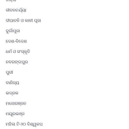
ଜୀବନଚର୍ଯ୍ୟା
ଦୀପାବଳି ଓ କାଳୀ ପୂଜା
ଦୁର୍ଗାପୂଜା
ଦେଶ-ବିଦେଶ
ଧର୍ମ ଓ ସଂସ୍କୃତି
ନବରଙ୍ଗପୁର
ପୁରୀ
ବାଣିଜ୍ୟ
ଭଦ୍ରକ
ମନୋରଞ୍ଜନ
ମୟୂରଭଞ୍ଜ
ମହିଳା ଟି-୨୦ ବିଶ୍ୱକପ