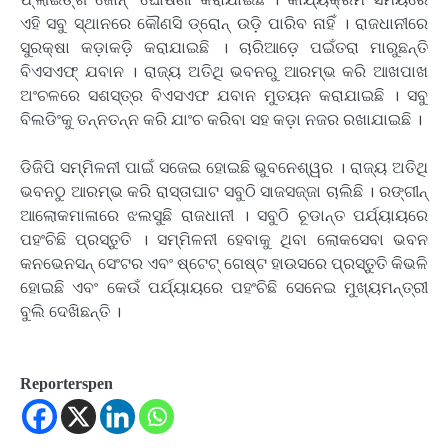
ଏହି ସବୁ ସ୍ଥାନରେ କୌଣସି ଡ୍ରୋନ୍ ଉଡ଼ି ପାରିବ ନାହିଁ । ରାଜଧାନୀରେ
ସୁରକ୍ଷା କଡ଼ାକଡ଼ି କରାଯାଇଛି । ଚାରିଆଡ଼େ ପଇଁତରା ମାରୁଛନ୍ତି
ବିଏସଏଫ୍ ଯବାନ । ରାଜ୍ୟ ଅତିଥି ଭବନରୁ ଆରମ୍ଭ କରି ଆଖପାଖ
ଅଂଚଳରେ ସଶସ୍ତ୍ର ବିଏସଏଫ ଯବାନ ମୁତୟନ କରାଯାଇଛି । ସବୁ
ବିଲଡିଂକୁ ତନ୍ନତନ୍ନ କରି ଯାଂଚ କରିବା ସହ କଡ଼ା ନଜର ରଖାଯାଇଛି ।
ଡିଜିପି ସମ୍ମିଳନୀ ପାଇଁ ସଜେଇ ହୋଇଛି ଭୁବନେଶ୍ୱର । ରାଜ୍ୟ ଅତିଥି
ଭବନଠୁ ଆରମ୍ଭ କରି ରାସ୍ତାଘାଟ ସବୁଠି ସାଜସଜ୍ଜା ଚାଲିଛି । ରଙ୍ଗୀନ୍
ଆଲୋକମାଳାରେ ଝଲସୁଛି ରାଜଧାନୀ । ସବୁଠି ଚୂଡାନ୍ତ ପର୍ଯ୍ୟାୟରେ
ପହଂଚିଛି ପ୍ରସ୍ତୁତି । ସମ୍ମିଳନୀ ହେବାକୁ ଥିବା ଲୋକସେବା ଭବନ
କନଭେନସନ୍ ସେଂଟର ଏବଂ ଷ୍ଟେଟ୍ ଗେଷ୍ଟ ହାଉସରେ ପ୍ରସ୍ତୁତି କିଭଳି
ହୋଇଛି ଏବଂ କେଉଁ ପର୍ଯ୍ୟାୟରେ ପହଂଚିଛି ସେନେଇ ମୁଖ୍ୟମନ୍ତ୍ରୀ
ବୁଲି ଦେଖିଛନ୍ତି ।
Reporterspen