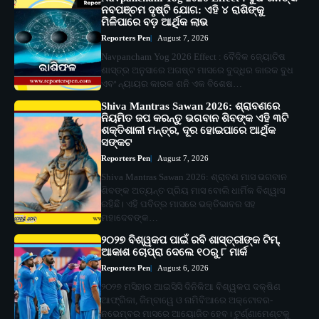
ନବପଞ୍ଚମ ଦୃଷ୍ଟି ଯୋଗ: ଏହି ୪ ରାଶିଙ୍କୁ
ମିଳିପାରେ ବଡ଼ ଆର୍ଥିକ ଲାଭ
Reporters Pen
August 7, 2026
Navpancham Yog 2026 Effect : ବୈଦିକ ଜ୍ୟୋତିଷ
ଶାସ୍ତ୍ର ଅନୁସାରେ ଅଗଷ୍ଟ ମାସରେ ବୁଦ୍ଧିର କାରକ ବୁଧ
ଏବଂ ନ୍ୟାୟର କାରକ ଶନି ଏକ ବିଶେଷ…
Shiva Mantras Sawan 2026: ଶ୍ରାବଣରେ
ନିୟମିତ ଜପ କରନ୍ତୁ ଭଗବାନ ଶିବଙ୍କ ଏହି ୩ଟି
ଶକ୍ତିଶାଳୀ ମନ୍ତ୍ର, ଦୂର ହୋଇପାରେ ଆର୍ଥିକ
ସଙ୍କଟ
Reporters Pen
August 7, 2026
Shiva Mantras Sawan 2026: ଶ୍ରାବଣ ମାସ ଭଗବାନ
ଶିବଙ୍କ ଅତ୍ୟନ୍ତ ପ୍ରିୟ ମାସ ବୋଲି ଧାର୍ମିକ ବିଶ୍ୱାସ
ରହିଛି। ଏହି ପବିତ୍ର ମାସରେ ଭକ୍ତିଭାବର ସହ
ମହାଦେବଙ୍କ…
୨୦୨୭ ବିଶ୍ୱକପ ପାଇଁ ରବି ଶାସ୍ତ୍ରୀଙ୍କ ଟିମ୍,
ଆକାଶ ଚୋପ୍ରା ଦେଲେ ୧୦ରୁ ୮ ମାର୍କ
Reporters Pen
August 6, 2026
୨୦୨୭ ମସିହାର ଆଇସିସି ଦିନିକିଆ ବିଶ୍ୱକପ ଦକ୍ଷିଣ
ଆଫ୍ରିକା, ଜିମ୍ବାୱେ ଓ ନାମିବିଆରେ ଅକ୍ଟୋବର-
ନଭେମ୍ବର ମାସରେ ଆୟୋଜିତ ହେବ। ଟୁର୍ଣ୍ଣାମେଣ୍ଟକୁ