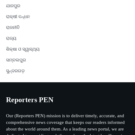
ଯାଜପୁର
ରାକ୍ଷୀ ବନ୍ଧନ
ରାଜନୀତି
ରାଜ୍ୟ
ଶିକ୍ଷା ଓ ସ୍ୱାସ୍ଥ୍ୟ
ସମ୍ବଲପୁର
ସୁନ୍ଦରଗଡ଼
Reporters PEN
Our (Reporters PEN) mission is to deliver timely, accurate, and
comprehensive news coverage that keeps our readers informed
about the world around them. As a leading news portal, we are