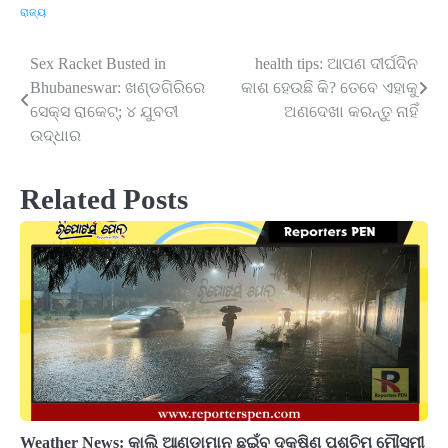
ରାଜ୍ୟ
Sex Racket Busted in
health tips: ଆପଣ ଦୀର୍ଘଦିନ
Post
Bhubaneswar: ଖଣ୍ଡଗିରିରେ
କାଶ ହେଉଛି କି? ତେବେ ଏହାକୁ
navigation
ସେକ୍ସ ରାକେଟ୍‌; ୪ ଯୁବତୀ
ଅଣଦେଖା କରନ୍ତୁ ନାହିଁ
ଉଦ୍ଧାର
Related Posts
Weather News: କାଲି ଆଣ୍ଡାମାନ ଛୁଇଁବ ଦକ୍ଷିଣ ପଶ୍ଚିମ ମୌସୁମୀ