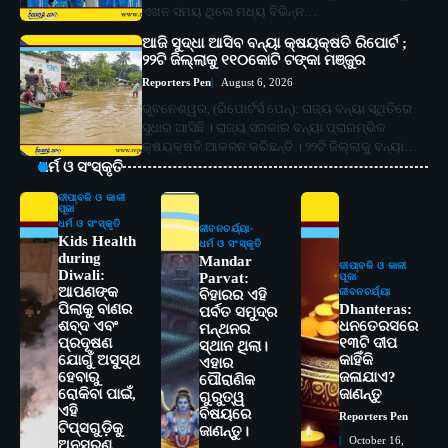
ଏଖନ ସମୟ ଥିଲେ ମଧ୍ୟ ବିଭିନ୍ନ…
ଆଜି ସୁଦ୍ଧା ଆସିବ ବନ୍ୟା କ୍ଷୟକ୍ଷତି ରିପୋର୍ଟ ;
୨୨ଟି ଜିଲ୍ଲାକୁ ୧୧୦କୋଟି ଟଙ୍କା ମଞ୍ଜୁର
Reporters Pen
August 6, 2026
ଭୁବନେଶ୍ୱର, (ରିପୋର୍ଟର୍ସ ପେନ୍‌): ରାଜ୍ୟ ବନ୍ୟା ସ୍ଥିତିରେ
ସୁଧାର ଆସିଛି । ରାଜ୍ୟ ସରକାର ବନ୍ୟା ପ୍ରାରମ୍ଭିକ
କ୍ଷୟକ୍ଷତି ଆକଳନ କରିଛନ୍ତି । ୨୨ଟି ଜିଲ୍ଲାକୁ ବନ୍ୟା…
ଧର୍ମ ଓ ସଂସ୍କୃତି
ଦୀପାବଳି ଓ କାଳୀ
ପୂଜା
ଧର୍ମ ଓ ସଂସ୍କୃତି
ଜୀବନଚର୍ଯ୍ୟା
Kids Health
ଧର୍ମ ଓ ସଂସ୍କୃତି
during
Mandar
ଦୀପାବଳି ଓ କାଳୀ
Diwali:
Parvat:
ପୂଜା
ଆପଣଙ୍କ
ଜୀବନଚର୍ଯ୍ୟା
ବିହାରର ଏହି
ପିଲାକୁ ବାଣର
Dhanteras:
ପର୍ବତ ସମୁଦ୍ର
ଶବ୍ଦ ଏବଂ
ଧନତେରସରେ
ମନ୍ଥନର
ପ୍ରଦୂଷଣ
୧୩ଟି ଦୀପ
ସ୍ଥାନ ଥିଲା।
ଯୋଗୁଁ ଅସୁସ୍ଥ
କାହିଁକି
ଏହାର
ହେବାରୁ
ଜଳାଯାଏ?
ପୌରାଣିକ
ରୋକିବା ପାଇଁ,
ଜାଣନ୍ତୁ
ଗୁରୁତ୍ୱ
ଏହି
ବିଷୟରେ
Reporters Pen
2
ଟିପ୍ସଗୁଡ଼ିକୁ
ସୋଆର ୨୦ତମ ପ୍ରତିଷ୍ଠା ଦିବସରେ
ଜାଣନ୍ତୁ।
October 16,
ଅନୁସରଣ