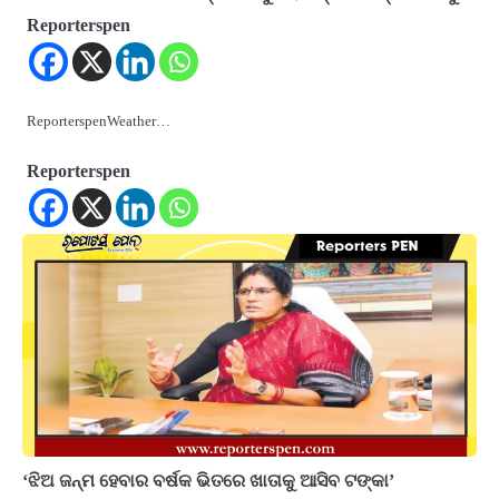
Reporterspen
ReporterspenWeather…
Reporterspen
‘ଝିଅ ଜନ୍ମ ହେବାର ବର୍ଷକ ଭିତରେ ଖାତାକୁ ଆସିବ ଟଙ୍କା’