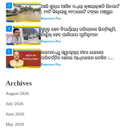
4
ସୁଦୃଢ଼ ହେବ ବିପର୍ଯ୍ୟୟ ପରିଚାଳନା ଭିତ୍ତିଭୂମି,
ନିର୍ଭୁଲ୍ ହେବ ପାଣିପାଗ ପୂର୍ବାନୁମାନ
Reporters Pen
5
ଗୋପବନ୍ଧୁ ସ୍ୱାସ୍ଥ୍ୟ ବୀମା ଯୋଜନା
ପରିବର୍ତ୍ତିତ ହେଲେ ଆନ୍ଦୋଳନ ତେଜିବ :
ଉତ୍କଳ ସାମ୍ବାଦିକ ସଂଘ
Reporters Pen
1
Shiva Mantras Sawan 2026: ଶ୍ରାବଣରେ
ନିୟମିତ ଜପ କରନ୍ତୁ ଭଗବାନ ଶିବଙ୍କ ଏହି
୩ଟି ଶକ୍ତିଶାଳୀ ମନ୍ତ୍ର, ଦୂର ହୋଇପାରେ
Reporters Pen
ଆର୍ଥିକ ସଙ୍କଟ
2
୨୦୨୭ ବିଶ୍ୱକପ ପାଇଁ ରବି ଶାସ୍ତ୍ରୀଙ୍କ ଟିମ୍,
ଆକାଶ ଚୋପ୍ରା ଦେଲେ ୧୦ରୁ ୮ ମାର୍କ
Archives
Reporters Pen
August 2026
3
ଆଜି ସୁଦ୍ଧା ଆସିବ ବନ୍ୟା କ୍ଷୟକ୍ଷତି ରିପୋର୍ଟ
; ୨୨ଟି ଜିଲ୍ଲାକୁ ୧୧୦କୋଟି ଟଙ୍କା ମଞ୍ଜୁର
July 2026
Reporters Pen
June 2026
4
ସୁଦୃଢ଼ ହେବ ବିପର୍ଯ୍ୟୟ ପରିଚାଳନା ଭିତ୍ତିଭୂମି,
May 2026
ନିର୍ଭୁଲ୍ ହେବ ପାଣିପାଗ ପୂର୍ବାନୁମାନ