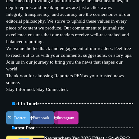
dedicated to providing a platform where the latest headlines, in-
depth reports, and breaking news are just a click away.
Integrity, transparency, and accuracy are the cornerstones of our
editorial philosophy. We strive to uphold these values in every
piece of content we produce. Our commitment to journalistic
excellence ensures that our readers receive well-researched and
balanced reporting.
We value the feedback and engagement of our readers. Feel free
to reach out to us with your comments, suggestions, or story tips.
Join us in our journey to bring you the news that shapes our
world.
Thank you for choosing Reporters PEN as your trusted news
source.
Stay Informed. Stay Connected.
Get In Touch
Twitter
Facebook
Instagram
Latest Post
Navpancham Yog 2026 Effect : ବୁଧ-ଶନିଙ୍କ