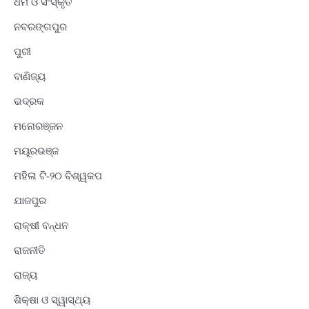
ଧର୍ମ ଓ ସଂସ୍କୃତି
ନବରଙ୍ଗପୁର
ପୁରୀ
ବାଣିଜ୍ୟ
ଭଦ୍ରକ
ମନୋରଞ୍ଜନ
ମୟୂରଭଞ୍ଜ
ମହିଳା ଟି-୨୦ ବିଶ୍ୱକପ
ଯାଜପୁର
ରାକ୍ଷୀ ବନ୍ଧନ
ରାଜନୀତି
ରାଜ୍ୟ
ଶିକ୍ଷା ଓ ସ୍ୱାସ୍ଥ୍ୟ