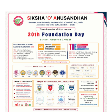
2
୨୦୨୭ ବିଶ୍ୱକପ ପାଇଁ ରବି ଶାସ୍ତ୍ରୀଙ୍କ ଟିମ୍,
ଆକାଶ ଚୋପ୍ରା ଦେଲେ ୧୦ରୁ ୮ ମାର୍କ
Reporters Pen
3
ଆଜି ସୁଦ୍ଧା ଆସିବ ବନ୍ୟା କ୍ଷୟକ୍ଷତି ରିପୋର୍ଟ
; ୨୨ଟି ଜିଲ୍ଲାକୁ ୧୧୦କୋଟି ଟଙ୍କା ମଞ୍ଜୁର
Reporters Pen
4
ସୁଦୃଢ଼ ହେବ ବିପର୍ଯ୍ୟୟ ପରିଚାଳନା ଭିତ୍ତିଭୂମି,
ନିର୍ଭୁଲ୍ ହେବ ପାଣିପାଗ ପୂର୍ବାନୁମାନ
Reporters Pen
5
ଗୋପବନ୍ଧୁ ସ୍ୱାସ୍ଥ୍ୟ ବୀମା ଯୋଜନା
ପରିବର୍ତ୍ତିତ ହେଲେ ଆନ୍ଦୋଳନ ତେଜିବ :