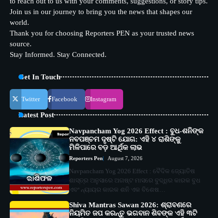
to reach out to us with your comments, suggestions, or story tips.
Join us in our journey to bring you the news that shapes our
world.
Thank you for choosing Reporters PEN as your trusted news
source.
Stay Informed. Stay Connected.
Get In Touch
Twitter
Facebook
Instagram
Latest Post
Navpancham Yog 2026 Effect : ବୁଧ-ଶନିଙ୍କ
ନବପଞ୍ଚମ ଦୃଷ୍ଟି ଯୋଗ: ଏହି ୪ ରାଶିଙ୍କୁ
ମିଳିପାରେ ବଡ଼ ଆର୍ଥିକ ଲାଭ
Reporters Pen
August 7, 2026
Navpancham Yog 2026 Effect : ବୈଦିକ ଜ୍ୟୋତିଷ
ଶାସ୍ତ୍ର ଅନୁସାରେ ଅଗଷ୍ଟ ମାସରେ ବୁଦ୍ଧିର କାରକ ବୁଧ
ଏବଂ ନ୍ୟାୟର କାରକ ଶନି ଏକ ବିଶେଷ…
Shiva Mantras Sawan 2026: ଶ୍ରାବଣରେ
ନିୟମିତ ଜପ କରନ୍ତୁ ଭଗବାନ ଶିବଙ୍କ ଏହି ୩ଟି