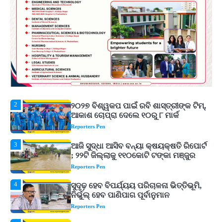
ଉତ୍କଳ ସାମ୍ବାଦିକ ସଂଘ
Reporters Pen
1
Shiva Mantras Sawan 2026: ଶ୍ରାବଣରେ
ନିୟମିତ ଜପ କରନ୍ତୁ ଭଗବାନ ଶିବଙ୍କ ଏହି
୩ଟି ଶକ୍ତିଶାଳୀ ମନ୍ତ୍ର, ଦୂର ହୋଇପାରେ
Reporters Pen
ଆର୍ଥିକ ସଙ୍କଟ
2
୨୦୨୭ ବିଶ୍ୱକପ ପାଇଁ ରବି ଶାସ୍ତ୍ରୀଙ୍କ ଟିମ୍,
ଆକାଶ ଚୋପ୍ରା ଦେଲେ ୧୦ରୁ ୮ ମାର୍କ
Reporters Pen
3
ଆଜି ସୁଦ୍ଧା ଆସିବ ବନ୍ୟା କ୍ଷୟକ୍ଷତି ରିପୋର୍ଟ
; ୨୨ଟି ଜିଲ୍ଲାକୁ ୧୧୦କୋଟି ଟଙ୍କା ମଞ୍ଜୁର
Reporters Pen
4
ସୁଦୃଢ଼ ହେବ ବିପର୍ଯ୍ୟୟ ପରିଚାଳନା ଭିତ୍ତିଭୂମି,
ନିର୍ଭୁଲ୍ ହେବ ପାଣିପାଗ ପୂର୍ବାନୁମାନ
Reporters Pen
5
ଗୋପବନ୍ଧୁ ସ୍ୱାସ୍ଥ୍ୟ ବୀମା ଯୋଜନା
ପରିବର୍ତ୍ତିତ ହେଲେ ଆନ୍ଦୋଳନ ତେଜିବ :
ଉତ୍କଳ ସାମ୍ବାଦିକ ସଂଘ
Reporters Pen