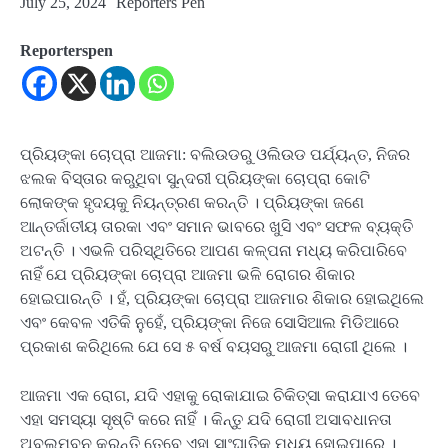
July 25, 2024
Reporters Pen
Reporterspen
ପ୍ରିୟଙ୍କା ଚୋପ୍ରା ଆଜମା: ବଲିଉଡରୁ ଓଲିଉଡ ପର୍ଯ୍ୟନ୍ତ, ନିଜର
ଝଲକ ବିସ୍ତାର କରୁଥିବା ସୁନ୍ଦରୀ ପ୍ରିୟଙ୍କା ଚୋପ୍ରା କୋଟି
ଲୋକଙ୍କ ହୃଦୟକୁ ନିୟନ୍ତ୍ରଣ କରନ୍ତି । ପ୍ରିୟଙ୍କା ଜଣେ
ଆନ୍ତର୍ଜାତୀୟ ତାରକା ଏବଂ ସମାନ ଭାବରେ ଖୁସି ଏବଂ ସଫଳ ବ୍ୟକ୍ତି
ଅଟନ୍ତି । ଏଭଳି ପରିସ୍ଥିତିରେ ଆପଣ କଳ୍ପନା ମଧ୍ୟ କରିପାରିବେ
ନାହିଁ ଯେ ପ୍ରିୟଙ୍କା ଚୋପ୍ରା ଆଜମା ଭଳି ରୋଗର ଶିକାର
ହୋଇପାରନ୍ତି । ହଁ, ପ୍ରିୟଙ୍କା ଚୋପ୍ରା ଆଜମାର ଶିକାର ହୋଇଥିଲେ
ଏବଂ କେବଳ ଏତିକି ନୁହେଁ, ପ୍ରିୟଙ୍କା ନିଜେ ସୋସିଆଲ ମିଡିଆରେ
ପ୍ରକାଶ କରିଥିଲେ ଯେ ସେ ୫ ବର୍ଷ ବୟସରୁ ଆଜମା ରୋଗୀ ଥିଲେ ।
ଆଜମା ଏକ ରୋଗ, ଯଦି ଏହାକୁ ରୋକାଯାଇ ଚିକିତ୍ସା କରାଯାଏ ତେବେ
ଏହା ସମସ୍ୟା ସୃଷ୍ଟି କରେ ନାହିଁ । କିନ୍ତୁ ଯଦି ରୋଗୀ ଅସାବଧାନତା
ଅବଲମ୍ବନ କରନ୍ତି ତେବେ ଏହା ସାଂଘାତିକ ମଧ୍ୟ ହୋଇପାରେ ।