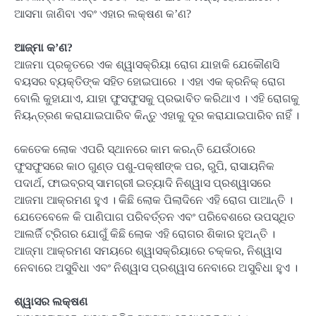
ଆସମା ଜାଣିବା ଏବଂ ଏହାର ଲକ୍ଷଣ କ’ଣ?
ଆଜ୍‌ମା କ’ଣ?
ଆଜମା ପ୍ରକୃତରେ ଏକ ଶ୍ୱାସକ୍ରିୟା ରୋଗ ଯାହାକି ଯେକୌଣସି
ବୟସର ବ୍ୟକ୍ତିଙ୍କ ସହିତ ହୋଇପାରେ । ଏହା ଏକ କ୍ରନିକ୍ ରୋଗ
ବୋଲି କୁହାଯାଏ, ଯାହା ଫୁସଫୁସକୁ ପ୍ରଭାବିତ କରିଥାଏ । ଏହି ରୋଗକୁ
ନିୟନ୍ତ୍ରଣ କରାଯାଇପାରିବ କିନ୍ତୁ ଏହାକୁ ଦୂର କରାଯାଇପାରିବ ନାହିଁ ।
କେତେକ ଲୋକ ଏପରି ସ୍ଥାନରେ କାମ କରନ୍ତି ଯେଉଁଠାରେ
ଫୁସଫୁସରେ କାଠ ଗୁଣ୍ଡ ପଶୁ-ପକ୍ଷୀଙ୍କ ପର, ରୁପି, ରାସାୟନିକ
ପଦାର୍ଥ, ଫାଇବ୍ରସ୍ ସାମଗ୍ରୀ ଇତ୍ୟାଦି ନିଶ୍ୱାସ ପ୍ରଶ୍ୱାସରେ
ଆଜମା ଆକ୍ରମଣ ହୁଏ । କିଛି ଲୋକ ପିଲାଦିନେ ଏହି ରୋଗ ପାଆନ୍ତି ।
ଯେତେବେଳେ କି ପାଣିପାଗ ପରିବର୍ତ୍ତନ ଏବଂ ପରିବେଶରେ ଉପସ୍ଥିତ
ଆଲର୍ଜି ଟ୍ରିଗର ଯୋଗୁଁ କିଛି ଲୋକ ଏହି ରୋଗର ଶିକାର ହୁଅନ୍ତି ।
ଆଜ୍‌ମା ଆକ୍ରମଣ ସମୟରେ ଶ୍ୱାସକ୍ରିୟାରେ ଚକ୍କର, ନିଶ୍ୱାସ
ନେବାରେ ଅସୁବିଧା ଏବଂ ନିଶ୍ୱାସ ପ୍ରଶ୍ୱାସ ନେବାରେ ଅସୁବିଧା ହୁଏ ।
ଶ୍ୱାସର ଲକ୍ଷଣ