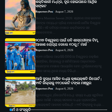
ଶକ୍ତିଶାଳୀ ମନ୍ତ୍ର, ଦୂର ହୋଇପାରେ ଆର୍ଥିକ
ସଙ୍କଟ
Reporters Pen
August 7, 2026
Shiva Mantras Sawan 2026: ଶ୍ରାବଣ ମାସ ଭଗବାନ
ଶିବଙ୍କ ଅତ୍ୟନ୍ତ ପ୍ରିୟ ମାସ ବୋଲି ଧାର୍ମିକ ବିଶ୍ୱାସ
ରହିଛି। ଏହି ପବିତ୍ର ମାସରେ ଭକ୍ତିଭାବର ସହ
ମହାଦେବଙ୍କ…
୨୦୨୭ ବିଶ୍ୱକପ ପାଇଁ ରବି ଶାସ୍ତ୍ରୀଙ୍କ ଟିମ୍,
ଆକାଶ ଚୋପ୍ରା ଦେଲେ ୧୦ରୁ ୮ ମାର୍କ
Reporters Pen
August 6, 2026
୨୦୨୭ ମସିହାର ଆଇସିସି ଦିନିକିଆ ବିଶ୍ୱକପ ଦକ୍ଷିଣ
ଆଫ୍ରିକା, ଜିମ୍ବାୱେ ଓ ନାମିବିଆରେ ଅକ୍ଟୋବର-
ନଭେମ୍ବର ମାସରେ ଆୟୋଜିତ ହେବ। ଟୁର୍ଣ୍ଣାମେଣ୍ଟକୁ
ଏଖନ ସମୟ ଥିଲେ ମଧ୍ୟ ବିଭିନ୍ନ…
ଆଜି ସୁଦ୍ଧା ଆସିବ ବନ୍ୟା କ୍ଷୟକ୍ଷତି ରିପୋର୍ଟ ;
୨୨ଟି ଜିଲ୍ଲାକୁ ୧୧୦କୋଟି ଟଙ୍କା ମଞ୍ଜୁର
Reporters Pen
August 6, 2026
ଭୁବନେଶ୍ୱର, (ରିପୋର୍ଟର୍ସ ପେନ୍‌): ରାଜ୍ୟ ବନ୍ୟା ସ୍ଥିତିରେ
ସୁଧାର ଆସିଛି । ରାଜ୍ୟ ସରକାର ବନ୍ୟା ପ୍ରାରମ୍ଭିକ
କ୍ଷୟକ୍ଷତି ଆକଳନ କରିଛନ୍ତି । ୨୨ଟି ଜିଲ୍ଲାକୁ ବନ୍ୟା…
ଧର୍ମ ଓ ସଂସ୍କୃତି