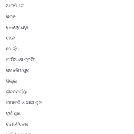
ଆଇପିଏଲ
କଟକ
କେନ୍ଦ୍ରାପଡ଼ା
ଖେଳ
ଖୋର୍ଦ୍ଧା
ଚାଂପିଅନ୍ସ ଟ୍ରଫି
ଜଗତସିଂହପୁର
ଜିଲ୍ଲା
ଜୀବନଚର୍ଯ୍ୟା
ଦୀପାବଳି ଓ କାଳୀ ପୂଜା
ଦୁର୍ଗାପୂଜା
ଦେଶ-ବିଦେଶ