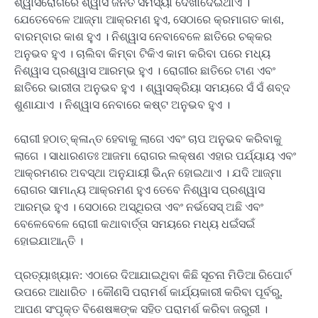
ଶ୍ୱାସରୋଗରେ ଶ୍ୱାସ ଜନିତ ସମସ୍ୟା ଦେଖାଦେଇଥାଏ ।
ଯେତେବେଳେ ଆଜ୍‌ମା ଆକ୍ରମଣ ହୁଏ, ସେଠାରେ କ୍ରମାଗତ କାଶ,
ବାରମ୍ବାର କାଶ ହୁଏ । ନିଶ୍ୱାସ ନେବାବେଳେ ଛାତିରେ ଚକ୍କର
ଅନୁଭବ ହୁଏ । ଚାଲିବା କିମ୍ବା ଟିକିଏ କାମ କରିବା ପରେ ମଧ୍ୟ
ନିଶ୍ୱାସ ପ୍ରଶ୍ୱାସ ଆରମ୍ଭ ହୁଏ । ରୋଗୀର ଛାତିରେ ଟାଣ ଏବଂ
ଛାତିରେ ଭାରୀତା ଅନୁଭବ ହୁଏ । ଶ୍ୱାସକ୍ରିୟା ସମୟରେ ସଁ ସଁ ଶବ୍ଦ
ଶୁଣାଯାଏ । ନିଶ୍ୱାସ ନେବାରେ କଷ୍ଟ ଅନୁଭବ ହୁଏ ।
ରୋଗୀ ହଠାତ୍ କ୍ଳାନ୍ତ ହେବାକୁ ଲାଗେ ଏବଂ ଚାପ ଅନୁଭବ କରିବାକୁ
ଲାଗେ । ସାଧାରଣତଃ ଆଜମା ରୋଗର ଲକ୍ଷଣ ଏହାର ପର୍ଯ୍ୟାୟ ଏବଂ
ଆକ୍ରମଣର ଅବସ୍ଥା ଅନୁଯାୟୀ ଭିନ୍ନ ହୋଇଥାଏ । ଯଦି ଆଜ୍‌ମା
ରୋଗର ସାମାନ୍ୟ ଆକ୍ରମଣ ହୁଏ ତେବେ ନିଶ୍ୱାସ ପ୍ରଶ୍ୱାସ
ଆରମ୍ଭ ହୁଏ । ସେଠାରେ ଅସ୍ଥିରତା ଏବଂ ନର୍ଭସେସ୍ ଅଛି ଏବଂ
ବେଳେବେଳେ ରୋଗୀ କଥାବାର୍ତ୍ତା ସମୟରେ ମଧ୍ୟ ଧଇଁସଇଁ
ହୋଇଯାଆନ୍ତି ।
ପ୍ରତ୍ୟାଖ୍ୟାନ: ଏଠାରେ ଦିଆଯାଇଥିବା କିଛି ସୂଚନା ମିଡିଆ ରିପୋର୍ଟ
ଉପରେ ଆଧାରିତ । କୌଣସି ପରାମର୍ଶ କାର୍ଯ୍ୟକାରୀ କରିବା ପୂର୍ବରୁ,
ଆପଣ ସଂପୃକ୍ତ ବିଶେଷଜ୍ଞଙ୍କ ସହିତ ପରାମର୍ଶ କରିବା ଜରୁରୀ ।