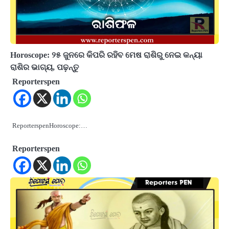
Horoscope: ୨୫ ଜୁନରେ କିପରି ରହିବ ମେଷ ରାଶିରୁ ନେଇ କନ୍ୟା
ରାଶିର ଭାଗ୍ୟ, ପଢ଼ନ୍ତୁ
Reporterspen
ReporterspenHoroscope:…
Reporterspen