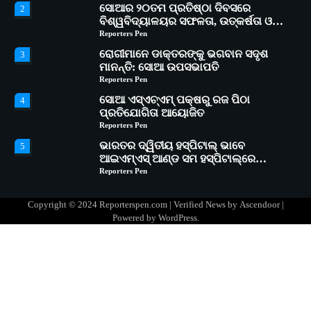
ସୋଆର ୨୦ତମ ପ୍ରତିଷ୍ଠା ଦିବସରେ
2
ବିଶ୍ୱବିଦ୍ୟାଳୟର ସଫଳତା, ଉତ୍କର୍ଷତା ଓ
ଅଗ୍ରଗତିର ସ୍ମୃତିଚାରଣ
Reporters Pen
ରୋଗୀମାନେ ଡାକ୍ତରଙ୍କୁ ଭଗବାନ ସଦୃଶ
3
ମାନନ୍ତି: ସୋଆ ଉପସଭାପତି
Reporters Pen
ସୋଆ ଏସ୍‌ଏଚ୍‌ଏମ୍ ପକ୍ଷରୁ ରଜ ପିଠା
4
ପ୍ରତିଯୋଗିତା ଆୟୋଜିତ
Reporters Pen
ଭାରତର ଦ୍ୱିତୀୟ ହସ୍ପିଟାଲ୍ ଭାବେ
5
ଆଇଏମ୍‌ଏସ୍ ଆଣ୍ଡ ସମ ହସ୍ପିଟାଲ୍‌ରେ
ଅତ୍ୟାଧୁନିକ ଡିଜିସ୍କାନର ସ୍ଥାପନ
Reporters Pen
ସୋଆ ପକ୍ଷରୁ ରାୱେ କାର୍ଯ୍ୟକ୍ରମ ଅଧୀନରେ
1
୧୧ଟି ଗ୍ରାମରେ ୧୬ଟି କୃଷକ ପ୍ରଶିକ୍ଷଣ
Copyright © 2024 Reporterspen.com | Verified News by
Ascendoor
|
କାର୍ଯ୍ୟକ୍ରମ ଆୟୋଜିତ
Reporters Pen
Powered by
WordPress
.
ସୋଆର ୨୦ତମ ପ୍ରତିଷ୍ଠା ଦିବସରେ
2
ବିଶ୍ୱବିଦ୍ୟାଳୟର ସଫଳତା, ଉତ୍କର୍ଷତା ଓ
ଅଗ୍ରଗତିର ସ୍ମୃତିଚାରଣ
Reporters Pen
ରୋଗୀମାନେ ଡାକ୍ତରଙ୍କୁ ଭଗବାନ ସଦୃଶ
3
ମାନନ୍ତି: ସୋଆ ଉପସଭାପତି
Reporters Pen