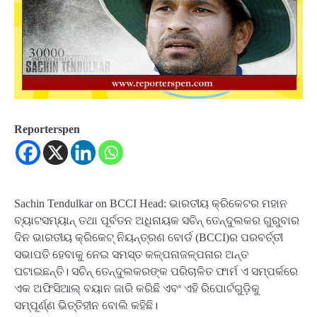
Reporterspen
Sachin Tendulkar on BCCI Head: ଭାରତୀୟ କ୍ରିକେଟର ମହାନ
ବ୍ୟାଟସମ୍ୟାନ୍ ତଥା ପୂର୍ବତନ ଅଧିନାୟକ ସଚିନ୍ ତେନ୍ଦୁଲକର ଗୁରୁବାର
ଦିନ ଭାରତୀୟ କ୍ରିକେଟ୍ ନିୟନ୍ତ୍ରଣ ବୋର୍ଡ (BCCI)ର ପରବର୍ତ୍ତୀ
ସଭାପତି ହେବାକୁ ନେଇ ସମସ୍ତ କଳ୍ପନାଜଳ୍ପନାର ଅନ୍ତ
ଘଟାଇଛନ୍ତି। ସଚିନ୍ ତେନ୍ଦୁଲକରଙ୍କ ପରିଚାଳିତ ଫାର୍ମ ଏ ସମ୍ପର୍କରେ
ଏକ ଅଫିସିଆଲ୍ ବୟାନ ଜାରି କରିଛି ଏବଂ ଏହି ରିପୋର୍ଟଗୁଡ଼ିକୁ
ସମ୍ପୂର୍ଣ୍ଣ ଭିତ୍ତିହୀନ ବୋଲି କହିଛି।