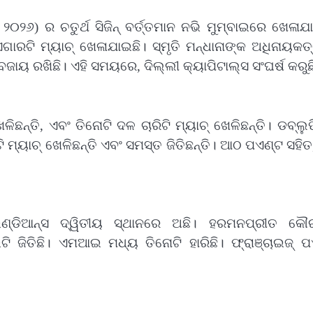
୨୦୨୬) ର ଚତୁର୍ଥ ସିଜିନ୍‌ ବର୍ତ୍ତମାନ ନଭି ମୁମ୍ବାଇରେ ଖେଳାଯ
ଗାରଟି ମ୍ୟାଚ୍‌ ଖେଳାଯାଇଛି। ସ୍ମୃତି ମନ୍ଧାନାଙ୍କ ଅଧିନାୟକ
ୟ ରଖିଛି। ଏହି ସମୟରେ, ଦିଲ୍ଲୀ କ୍ୟାପିଟାଲ୍ସ ସଂଘର୍ଷ କରୁଛ
ଳିଛନ୍ତି, ଏବଂ ତିନୋଟି ଦଳ ଚାରିଟି ମ୍ୟାଚ୍‌ ଖେଳିଛନ୍ତି। ଡବ୍ଲ
 ମ୍ୟାଚ୍‌ ଖେଳିଛନ୍ତି ଏବଂ ସମସ୍ତ ଜିତିଛନ୍ତି। ଆଠ ପଏଣ୍ଟ ସହି
ଇଣ୍ଡିଆନ୍ସ ଦ୍ୱିତୀୟ ସ୍ଥାନରେ ଅଛି। ହରମନପ୍ରୀତ କୌ
ଟି ଜିତିଛି। ଏମଆଇ ମଧ୍ୟ ତିନୋଟି ହାରିଛି। ଫ୍ରାଞ୍ଚାଇଜ୍‌ 