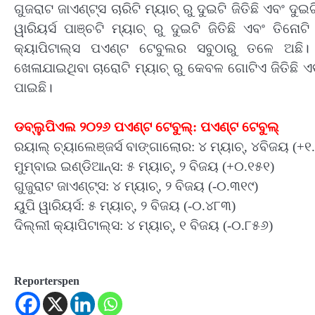
ଗୁଜରାଟ ଜାଏଣ୍ଟ୍ସ ଚାରିଟି ମ୍ୟାଚ୍‌ ରୁ ଦୁଇଟି ଜିତିଛି ଏବଂ ଦୁ
ୱାରିୟର୍ସ ପାଞ୍ଚଟି ମ୍ୟାଚ୍‌ ରୁ ଦୁଇଟି ଜିତିଛି ଏବଂ ତିନୋ
କ୍ୟାପିଟାଲ୍ସ ପଏଣ୍ଟ ଟେବୁଲର ସବୁଠାରୁ ତଳେ ଅଛି।
ଖେଳାଯାଇଥିବା ଚାରୋଟି ମ୍ୟାଚ୍‌ ରୁ କେବଳ ଗୋଟିଏ ଜିତିଛି ଏବ
ପାଇଛି।
ଡବ୍ଲୁପିଏଲ ୨୦୨୬ ପଏଣ୍ଟ ଟେବୁଲ୍‌: ପଏଣ୍ଟ ଟେବୁଲ୍‌
ରୟାଲ୍‌ ଚ୍ୟାଲେଞ୍ଜର୍ସ ବାଙ୍ଗାଲୋର: ୪ ମ୍ୟାଚ୍‌, ୪ବିଜୟ (+
ମୁମ୍ବାଇ ଇଣ୍ଡିଆନ୍ସ: ୫ ମ୍ୟାଚ୍‌, ୨ ବିଜୟ (+୦.୧୫୧)
ଗୁଜୁରାଟ ଜାଏଣ୍ଟ୍ସ: ୪ ମ୍ୟାଚ୍‌, ୨ ବିଜୟ (-୦.୩୧୯)
ୟୁପି ୱାରିୟର୍ସ: ୫ ମ୍ୟାଚ୍‌, ୨ ବିଜୟ (-୦.୪୮୩)
ଦିଲ୍ଲୀ କ୍ୟାପିଟାଲ୍ସ: ୪ ମ୍ୟାଚ୍‌, ୧ ବିଜୟ (-୦.୮୫୬)
Reporterspen