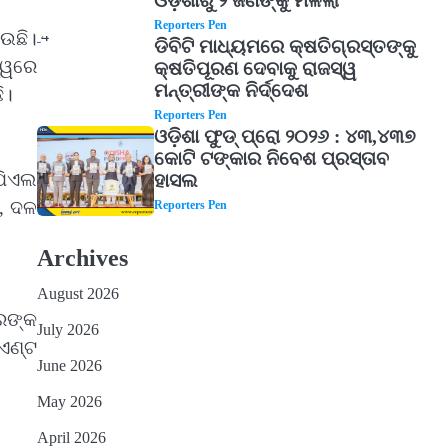
ଓଡ଼ିଶାରୁ ୨ ଜଣଙ୍କୁ ମିଳିଲା
Reporters Pen
4
ାଉଛି।
ଡିବିଟି ମାଧ୍ୟମରେ କ୍ଷତିଗ୍ରସ୍ତଙ୍କୁ
ତ୍ୱରେ
କ୍ଷତିପୂରଣ ଦେବାକୁ ରାଜସ୍ୱ
ମନ୍ତ୍ରୀଙ୍କ ନିର୍ଦ୍ଦେଶ
ି।
Reporters Pen
ଓଡ଼ିଶା ଫୁଡ୍ ପ୍ରୋ ୨୦୨୬ : ୪୩,୪୩୭
କୋଟି ଟଙ୍କାର ନିବେଶ ପ୍ରସ୍ତାବ
ୁପିଏଲ
ହାସଲ
ତ, ଦଳ
Reporters Pen
5
Archives
August 2026
ରଙ୍କ
July 2026
ପଏଣ୍ଟ
June 2026
May 2026
April 2026