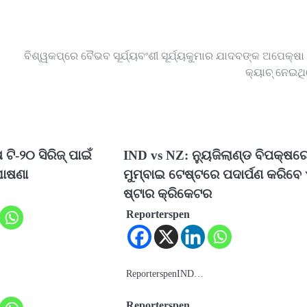
ବିଶ୍ୱକପ୍‌ରେ ବୈଭବ ସୂର୍ଯ୍ୟବଂଶୀ ସୂର୍ଯ୍ୟକୁମାର ଯାଦବଙ୍କ ଅପେକ୍ଷ
କ୍ୟାଚ୍‌ ନେଇଥ
 ଟି-୨୦ ସିରିଜ୍ ପାଇଁ
IND vs NZ: ନ୍ୟୁଜିଲାଣ୍ଡ ବିପକ୍ଷର
ୋଷଣା
ମୁମ୍ବାଇ ଟେଷ୍ଟରେ ପଦାର୍ପଣ କରିବେ 
ଷ୍ଟାର କ୍ରିକେଟର
Reporterspen
ReporterspenIND…
Reporterspen