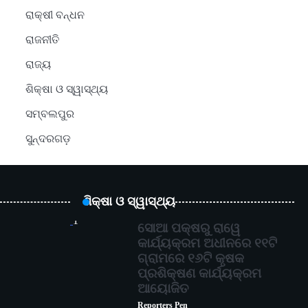
ରାକ୍ଷୀ ବନ୍ଧନ
ରାଜନୀତି
ରାଜ୍ୟ
ଶିକ୍ଷା ଓ ସ୍ୱାସ୍ଥ୍ୟ
ସମ୍ବଲପୁର
ସୁନ୍ଦରଗଡ଼
ଶିକ୍ଷା ଓ ସ୍ୱାସ୍ଥ୍ୟ
1
ସୋଆ ପକ୍ଷରୁ ରାୱେ
କାର୍ଯ୍ୟକ୍ରମ ଅଧୀନରେ ୧୧ଟି
ଗ୍ରାମରେ ୧୬ଟି କୃଷକ
ପ୍ରଶିକ୍ଷଣ କାର୍ଯ୍ୟକ୍ରମ
ଆୟୋଜିତ
Reporters Pen