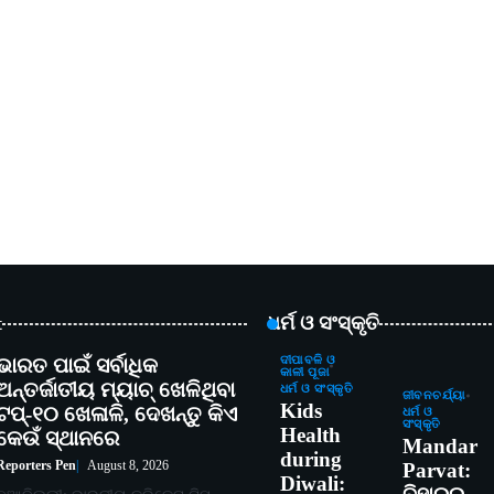
t
ଧର୍ମ ଓ ସଂସ୍କୃତି
ଭାରତ ପାଇଁ ସର୍ବାଧିକ
ଦୀପାବଳି ଓ
କାଳୀ ପୂଜା
ଅନ୍ତର୍ଜାତୀୟ ମ୍ୟାଚ୍ ଖେଳିଥିବା
ଧର୍ମ ଓ ସଂସ୍କୃତି
ଜୀବନଚର୍ଯ୍ୟା
Kids
ଟପ୍-୧୦ ଖେଳାଳି, ଦେଖନ୍ତୁ କିଏ
ଧର୍ମ ଓ
ସଂସ୍କୃତି
Health
କେଉଁ ସ୍ଥାନରେ
Mandar
during
Reporters Pen
August 8, 2026
Parvat:
Diwali: