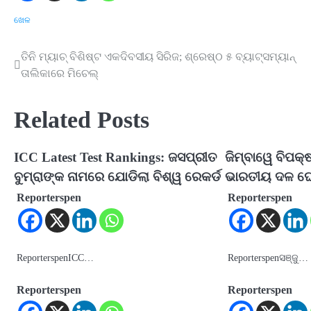
ଖେଳ
ତିନି ମ୍ୟାଚ୍‌ ବିଶିଷ୍ଟ ଏକଦିବସୀୟ ସିରିଜ; ଶ୍ରେଷ୍ଠ ୫ ବ୍ୟାଟ୍ସମ୍ୟାନ୍‌
Post
ତାଲିକାରେ ମିଚେଲ୍‌
navigation
Related Posts
ICC Latest Test Rankings: ଜସପ୍ରୀତ
ଜିମ୍ବାୱେ ବିପକ୍ଷ
ବୁମ୍ରାଙ୍କ ନାମରେ ଯୋଡିଲା ବିଶ୍ୱ ରେକର୍ଡ
ଭାରତୀୟ ଦଳ ଘ
Reporterspen
Reporterspen
ReporterspenICC…
Reporterspenସଞ୍ଜୁ…
Reporterspen
Reporterspen