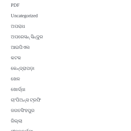
PDF
Uncategorized
ଅପରାଧ
ଅପରେସନ୍ ସିନ୍ଦୁର
ଆଇପିଏଲ
କଟକ
କେନ୍ଦ୍ରାପଡ଼ା
ଖେଳ
ଖୋର୍ଦ୍ଧା
ଚାଂପିଅନ୍ସ ଟ୍ରଫି
ଜଗତସିଂହପୁର
ଜିଲ୍ଲା