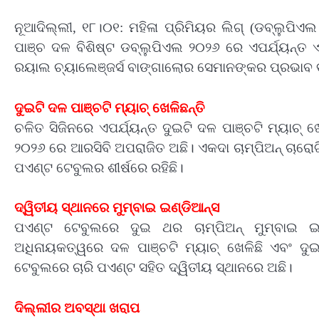
ନୂଆଦିଲ୍ଲୀ, ୧୮।୦୧: ମହିଳା ପ୍ରିମିୟର ଲିଗ୍‌ (ଡବ୍ଲୁପିଏଲ 
ପାଞ୍ଚ ଦଳ ବିଶିଷ୍ଟ ଡବ୍ଲୁପିଏଲ ୨୦୨୬ ରେ ଏପର୍ଯ୍ୟନ୍ତ ଏ
ରୟାଲ ଚ୍ୟାଲେଞ୍ଜର୍ସ ବାଙ୍ଗାଲୋର ସେମାନଙ୍କର ପ୍ରଭାବ ବଜା
ଦୁଇଟି ଦଳ ପାଞ୍ଚଟି ମ୍ୟାଚ୍‌ ଖେଳିଛନ୍ତି
ଚଳିତ ସିଜିନରେ ଏପର୍ଯ୍ୟନ୍ତ ଦୁଇଟି ଦଳ ପାଞ୍ଚଟି ମ୍ୟାଚ୍‌ ଖେ
୨୦୨୬ ରେ ଆରସିବି ଅପରାଜିତ ଅଛି। ଏକଦା ଚାମ୍ପିଅନ୍‌ ଚାରୋଟି
ପଏଣ୍ଟ ଟେବୁଲର ଶୀର୍ଷରେ ରହିଛି।
ଦ୍ୱିତୀୟ ସ୍ଥାନରେ ମୁମ୍ବାଇ ଇଣ୍ଡିଆନ୍ସ
ପଏଣ୍ଟ ଟେବୁଲରେ ଦୁଇ ଥର ଚାମ୍ପିଅନ୍‌ ମୁମ୍ବାଇ 
ଅଧିନାୟକତ୍ୱରେ ଦଳ ପାଞ୍ଚଟି ମ୍ୟାଚ୍‌ ଖେଳିଛି ଏବଂ ଦୁଇ
ଟେବୁଲରେ ଚାରି ପଏଣ୍ଟ ସହିତ ଦ୍ୱିତୀୟ ସ୍ଥାନରେ ଅଛି।
ଦିଲ୍ଲୀର ଅବସ୍ଥା ଖରାପ