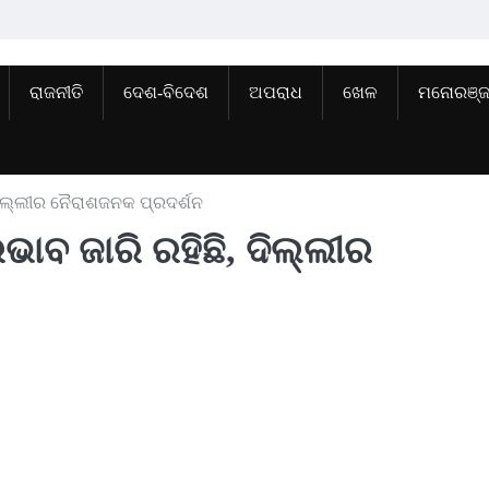
ରାଜନୀତି
ଦେଶ-ବିଦେଶ
ଅପରାଧ
ଖେଳ
ମନୋରଞ୍
 ଦିଲ୍ଲୀର ନୈରାଶଜନକ ପ୍ରଦର୍ଶନ
ରଭାବ ଜାରି ରହିଛି, ଦିଲ୍ଲୀର