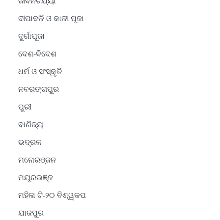
ଜୀବନଚର୍ଯ୍ୟା
ଦୀପାବଳି ଓ କାଳୀ ପୂଜା
ଦୁର୍ଗାପୂଜା
ଦେଶ-ବିଦେଶ
ଧର୍ମ ଓ ସଂସ୍କୃତି
ନବରଙ୍ଗପୁର
ପୁରୀ
ବାଣିଜ୍ୟ
ଭଦ୍ରକ
ମନୋରଞ୍ଜନ
ମୟୂରଭଞ୍ଜ
ମହିଳା ଟି-୨୦ ବିଶ୍ୱକପ
ଯାଜପୁର