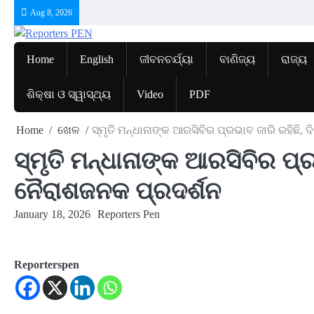
Skip
Aug 8, 2026
to
content
Home
English
ଜୀବନଚର୍ଯ୍ୟା
ବାଣିଜ୍ୟ
ରାଜ୍ୟ
ଶିକ୍ଷା ଓ ସ୍ୱାସ୍ଥ୍ୟ
Video
PDF
Home
ଖେଳ
ସ୍ମୃତି ମନ୍ଧାନାଙ୍କ ଆରସିବିର ପ୍ରଭାବ ଜାରି ରହିଛି,
ସ୍ମୃତି ମନ୍ଧାନାଙ୍କ ଆରସିବିର ପ୍
ନୈରାଶଜନକ ପ୍ରଦର୍ଶନ
January 18, 2026
Reporters Pen
Reporterspen