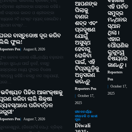
ବିହାରର
ନୂଆଦିଲ୍ଲୀ: ଭାରତୀୟ କ୍ରିକେଟ୍ ଟିମ୍
ଆପଣଙ୍କ
ଏହି ପର୍ବତ
ବର୍ତ୍ତମାନ ଶ୍ରୀଲଙ୍କା ଗସ୍ତରେ ରହିଛି।
ପିଲାକୁ
ସମୁଦ୍ର
ଏହି ଗସ୍ତରେ ଭାରତ ଓ ଶ୍ରୀଲଙ୍କା
ବାଣର
ମଧ୍ୟରେ ୨ଟି ଟେଷ୍ଟ ମ୍ୟାଚ୍ ଖେଳାଯିବ।
ମନ୍ଥନର
ଶବ୍ଦ ଏବଂ
ପ୍ରଥମ ଟେଷ୍ଟ…
ସ୍ଥାନ
ପ୍ରଦୂଷଣ
ଥିଲା।
ଘରର ବାସ୍ତୁଦୋଷ ଦୂର କରିବ
ଯୋଗୁଁ
ଏହାର
ଲିଲି ଫୁଲ!
ଅସୁସ୍ଥ
ପୌରାଣିକ
ହେବାରୁ
Reporters Pen
August 8, 2026
ଗୁରୁତ୍ୱ
ରୋକିବା
ଫୁଲ କେବଳ ଘରର ସୌନ୍ଦର୍ଯ୍ୟ ବଢ଼ାଇବା
ବିଷୟରେ
ପାଇଁ, ଏହି
କିମ୍ବା ସୁଗନ୍ଧ ପାଇଁ ନୁହେଁ, ବାସ୍ତୁ
ଜାଣନ୍ତୁ।
ଟିପ୍ସଗୁଡ଼ିକୁ
ଶାସ୍ତ୍ରରେ ମଧ୍ୟ ଫୁଲର ବିଶେଷ
Reporters
ଅନୁସରଣ
ମହତ୍ତ୍ୱ ରହିଛି। ବାସ୍ତୁ ମତ ଅନୁଯାୟୀ,
Pen
କରନ୍ତୁ
ଘରେ…
October 17,
Reporters Pen
‘ଭବିଷ୍ୟତ ପିଢିର ଆକାଂକ୍ଷାକୁ
2025
October 17,
ପୂରଣ କରିବା ଲାଗି ଶିକ୍ଷା
2025
ବ୍ୟବସ୍ଥାରେ ପରିବର୍ତ୍ତନ
ଜରୁରୀ’
ଜୀବନଚର୍ଯ୍ୟା
ଦୀପାବଳି ଓ କାଳୀ
Reporters Pen
August 7, 2026
ପୂଜା
Diwali
ଭୁବନେଶ୍ୱର, (ରିପୋର୍ଟର୍ସ ପେନ୍‌): ବ୍ରିକ୍ସ
2025: