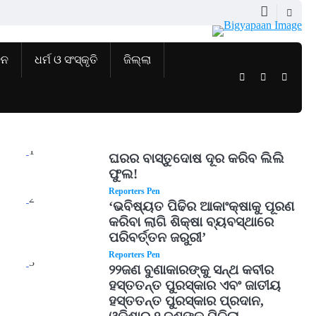
ଜନ
ଧର୍ମ ଓ ସଂସ୍କୃତି
ଜିଲ୍ଲା
Twitter
Facebook
Instag
1
ଘରର ବାସ୍ତୁଦୋଷ ଦୂର କରିବ ଲିଲି
ଫୁଲ!
Reporters Pen
2
‘ଭବିଷ୍ୟତ ପିଢିର ଆକାଂକ୍ଷାକୁ ପୂରଣ
କରିବା ଲାଗି ଶିକ୍ଷା ବ୍ୟବସ୍ଥାରେ
ପରିବର୍ତ୍ତନ ଜରୁରୀ’
Reporters Pen
3
୨୨ଜଣ ବୁଣାକାରଙ୍କୁ ସନ୍ଥ କବୀର
ହସ୍ତତନ୍ତ ପୁରସ୍କାର ଏବଂ ଜାତୀୟ
ହସ୍ତତନ୍ତ ପୁରସ୍କାର ପ୍ରଦାନ,