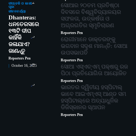
2
ଦୀପାବଳି ଓ କାଳୀ
ସୋଆର ୨୦ତମ ପ୍ରତିଷ୍ଠା
ପୂଜା
ଦିବସରେ ବିଶ୍ୱବିଦ୍ୟାଳୟର
ଜୀବନଚର୍ଯ୍ୟା
Dhanteras:
ସଫଳତା, ଉତ୍କର୍ଷତା ଓ
ଧନତେରସରେ
ଅଗ୍ରଗତିର ସ୍ମୃତିଚାରଣ
୧୩ଟି ଦୀପ
Reporters Pen
3
କାହିଁକି
ରୋଗୀମାନେ ଡାକ୍ତରଙ୍କୁ
ଜଳାଯାଏ?
ଭଗବାନ ସଦୃଶ ମାନନ୍ତି: ସୋଆ
ଜାଣନ୍ତୁ
ଉପସଭାପତି
Reporters Pen
Reporters Pen
4
ସୋଆ ଏସ୍‌ଏଚ୍‌ଏମ୍ ପକ୍ଷରୁ ରଜ
October 16, 2025
ପିଠା ପ୍ରତିଯୋଗିତା ଆୟୋଜିତ
Reporters Pen
5
ଭାରତର ଦ୍ୱିତୀୟ ହସ୍ପିଟାଲ୍
ଭାବେ ଆଇଏମ୍‌ଏସ୍ ଆଣ୍ଡ ସମ
ହସ୍ପିଟାଲ୍‌ରେ ଅତ୍ୟାଧୁନିକ
ଡିଜିସ୍କାନର ସ୍ଥାପନ
Reporters Pen