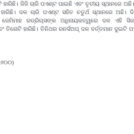
ଇଟି ହାରିଛି। ଜିଜି ଚାରି ପଏଣ୍ଟ ପାଇଛି ଏବଂ ତୃତୀୟ ସ୍ଥାନରେ ଅଛି।
ଟି ହାରିଛି। ଦଳ ଚାରି ପଏଣ୍ଟ ସହିତ ଚତୁର୍ଥ ସ୍ଥାନରେ ଅଛି। ଦ
 ଜେମିମାହ ରଡ୍ରିଗ୍ସଙ୍କ ଅଧିନାୟକତ୍ୱରେ ଦଳ ଏହି ସି
ଂ ତିନୋଟି ହାରିଛି। ତିନିଥର ରନର୍ସଅପ୍‌ ଦଳ ବର୍ତ୍ତମାନ ଦୁଇଟି 
୧.୬୦୦)