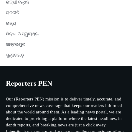
ରାକ୍ଷୀ ବନ୍ଧନ
ରାଜନୀତି
ରାଜ୍ୟ
ଶିକ୍ଷା ଓ ସ୍ୱାସ୍ଥ୍ୟ
ସମ୍ବଲପୁର
ସୁନ୍ଦରଗଡ଼
Reporters PEN
Our (Reporters PEN) mission is to deliver timely, accurate, and
comprehensive news coverage that keeps our readers informed
about the world around them. As a leading news portal, we are
dedicated to providing a platform where the latest headlines, in-
depth reports, and breaking news are just a click away.
Integrity, transparency, and accuracy are the cornerstones of our