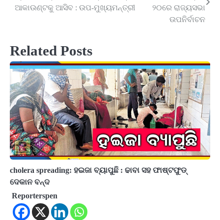
navigation
ଆକାଉଣ୍ଟକୁ ଆସିବ : ଉପ-ମୁଖ୍ୟମନ୍ତ୍ରୀ
୨୦ରେ ରାଜ୍ୟସଭା
ଉପନିର୍ବାଚନ
Related Posts
cholera spreading: ହଇଜା ବ୍ୟାପୁଛି : ଢାବା ସହ ଫାଷ୍ଟଫୁଡ୍
ଦେକାନ ବନ୍ଦ
Reporterspen