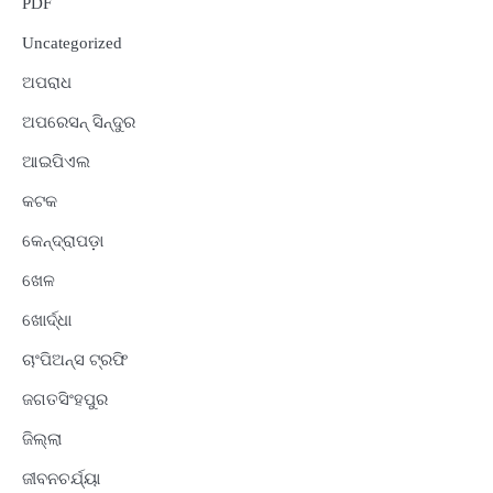
PDF
Uncategorized
ଅପରାଧ
ଅପରେସନ୍ ସିନ୍ଦୁର
ଆଇପିଏଲ
କଟକ
କେନ୍ଦ୍ରାପଡ଼ା
ଖେଳ
ଖୋର୍ଦ୍ଧା
ଚାଂପିଅନ୍ସ ଟ୍ରଫି
ଜଗତସିଂହପୁର
ଜିଲ୍ଲା
ଜୀବନଚର୍ଯ୍ୟା