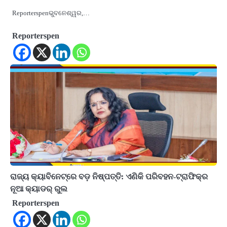
Reporterspenଭୁବନେଶ୍ୱର,…
Reporterspen
ରାଜ୍ୟ କ୍ୟାବିନେଟ୍‌ରେ ବଡ଼ ନିଷ୍ପତ୍ତି: ଏଣିକି ପରିବହନ-ଟ୍ରାଫିକ୍‌ର
ନୂଆ କ୍ୟାଡର୍‌ ରୁଲ
Reporterspen