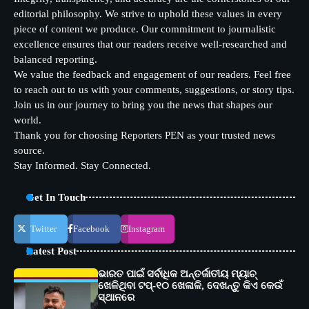
editorial philosophy. We strive to uphold these values in every
piece of content we produce. Our commitment to journalistic
excellence ensures that our readers receive well-researched and
balanced reporting.
We value the feedback and engagement of our readers. Feel free
to reach out to us with your comments, suggestions, or story tips.
Join us in our journey to bring you the news that shapes our
world.
Thank you for choosing Reporters PEN as your trusted news
source.
Stay Informed. Stay Connected.
Get In Touch
Twitter
Facebook
Instagram
Latest Post
ଭାରତ ପାଇଁ ସର୍ବାଧିକ ଅନ୍ତର୍ଜାତୀୟ ମ୍ୟାଚ୍
ଖେଳିଥିବା ଟପ୍-୧୦ ଖେଳାଳି, ଦେଖନ୍ତୁ କିଏ କେଉଁ
ସ୍ଥାନରେ