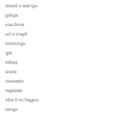
ଦୀପାବଳି ଓ କାଳୀ ପୂଜା
ଦୁର୍ଗାପୂଜା
ଦେଶ-ବିଦେଶ
ଧର୍ମ ଓ ସଂସ୍କୃତି
ନବରଙ୍ଗପୁର
ପୁରୀ
ବାଣିଜ୍ୟ
ଭଦ୍ରକ
ମନୋରଞ୍ଜନ
ମୟୂରଭଞ୍ଜ
ମହିଳା ଟି-୨୦ ବିଶ୍ୱକପ
ଯାଜପୁର