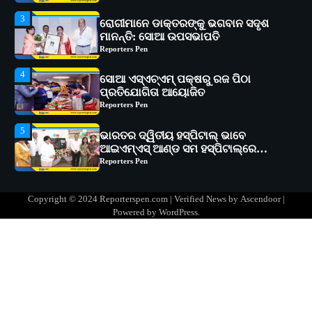
4
ସୋଆ ଏସ୍‌ଏଚ୍‌ଏମ୍ ପକ୍ଷରୁ ରଜ ପିଠା
ପ୍ରତିଯୋଗିତା ଆୟୋଜିତ
Reporters Pen
5
ଭାରତର ଦ୍ୱିତୀୟ ହସ୍ପିଟାଲ୍ ଭାବେ
ଆଇଏମ୍‌ଏସ୍ ଆଣ୍ଡ ସମ ହସ୍ପିଟାଲ୍‌ରେ
ଅତ୍ୟାଧୁନିକ ଡିଜିସ୍କାନର ସ୍ଥାପନ
Reporters Pen
1
ସୋଆ ପକ୍ଷରୁ ରାୱେ କାର୍ଯ୍ୟକ୍ରମ ଅଧୀନରେ
୧୧ଟି ଗ୍ରାମରେ ୧୬ଟି କୃଷକ ପ୍ରଶିକ୍ଷଣ
କାର୍ଯ୍ୟକ୍ରମ ଆୟୋଜିତ
Reporters Pen
2
ସୋଆର ୨୦ତମ ପ୍ରତିଷ୍ଠା ଦିବସରେ
Copyright © 2024 Reporterspen.com | Verified News by
Ascendoor
|
ବିଶ୍ୱବିଦ୍ୟାଳୟର ସଫଳତା, ଉତ୍କର୍ଷତା ଓ
Powered by
WordPress
.
ଅଗ୍ରଗତିର ସ୍ମୃତିଚାରଣ
Reporters Pen
3
ରୋଗୀମାନେ ଡାକ୍ତରଙ୍କୁ ଭଗବାନ ସଦୃଶ
ମାନନ୍ତି: ସୋଆ ଉପସଭାପତି
Reporters Pen
4
ସୋଆ ଏସ୍‌ଏଚ୍‌ଏମ୍ ପକ୍ଷରୁ ରଜ ପିଠା