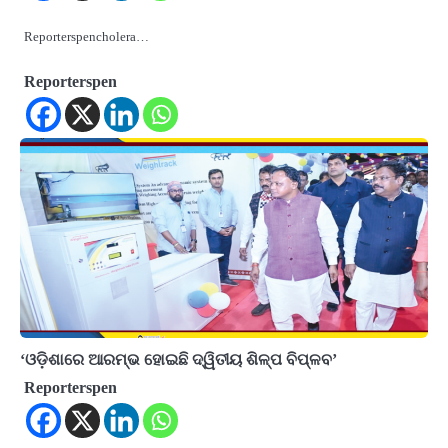
Reporterspencholera…
Reporterspen
‘ଓଡ଼ିଶାରେ ଆରମ୍ଭ ହୋଇଛି ଦ୍ୱିତୀୟ ଶିଳ୍ପ ବିପ୍ଳବ’
Reporterspen