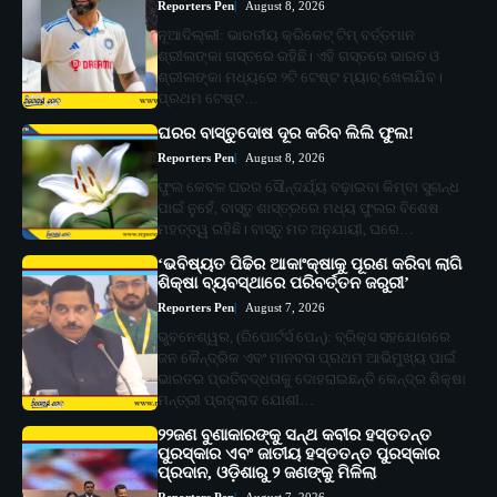
Reporters Pen
August 8, 2026
ନୂଆଦିଲ୍ଲୀ: ଭାରତୀୟ କ୍ରିକେଟ୍ ଟିମ୍ ବର୍ତ୍ତମାନ
ଶ୍ରୀଲଙ୍କା ଗସ୍ତରେ ରହିଛି। ଏହି ଗସ୍ତରେ ଭାରତ ଓ
ଶ୍ରୀଲଙ୍କା ମଧ୍ୟରେ ୨ଟି ଟେଷ୍ଟ ମ୍ୟାଚ୍ ଖେଳାଯିବ।
ପ୍ରଥମ ଟେଷ୍ଟ…
ଘରର ବାସ୍ତୁଦୋଷ ଦୂର କରିବ ଲିଲି ଫୁଲ!
Reporters Pen
August 8, 2026
ଫୁଲ କେବଳ ଘରର ସୌନ୍ଦର୍ଯ୍ୟ ବଢ଼ାଇବା କିମ୍ବା ସୁଗନ୍ଧ
ପାଇଁ ନୁହେଁ, ବାସ୍ତୁ ଶାସ୍ତ୍ରରେ ମଧ୍ୟ ଫୁଲର ବିଶେଷ
ମହତ୍ତ୍ୱ ରହିଛି। ବାସ୍ତୁ ମତ ଅନୁଯାୟୀ, ଘରେ…
‘ଭବିଷ୍ୟତ ପିଢିର ଆକାଂକ୍ଷାକୁ ପୂରଣ କରିବା ଲାଗି
ଶିକ୍ଷା ବ୍ୟବସ୍ଥାରେ ପରିବର୍ତ୍ତନ ଜରୁରୀ’
Reporters Pen
August 7, 2026
ଭୁବନେଶ୍ୱର, (ରିପୋର୍ଟର୍ସ ପେନ୍‌): ବ୍ରିକ୍ସ ସହଯୋଗରେ
ଜନ କୈନ୍ଦ୍ରିକ ଏବଂ ମାନବତା ପ୍ରଥମ ଆଭିମୁଖ୍ୟ ପାଇଁ
ଭାରତର ପ୍ରତିବଦ୍ଧତାକୁ ଦୋହରାଇଛନ୍ତି କେନ୍ଦ୍ର ଶିକ୍ଷା
ମନ୍ତ୍ରୀ ପ୍ରହ୍ଲାଦ ଯୋଶୀ…
୨୨ଜଣ ବୁଣାକାରଙ୍କୁ ସନ୍ଥ କବୀର ହସ୍ତତନ୍ତ
ପୁରସ୍କାର ଏବଂ ଜାତୀୟ ହସ୍ତତନ୍ତ ପୁରସ୍କାର
ପ୍ରଦାନ, ଓଡ଼ିଶାରୁ ୨ ଜଣଙ୍କୁ ମିଳିଲା