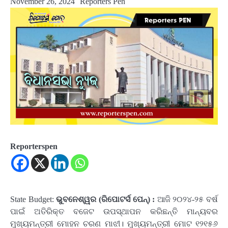
November 26, 2024
Reporters Pen
Reporterspen
State Budget:
ଭୁବନେଶ୍ୱର (ରିପୋଟର୍ସ ପେନ୍‌) :
ଆଜି ୨୦୨୪-୨୫ ବର୍ଷ
ପାଇଁ ଅତିରିକ୍ତ ବଜେଟ ଉପସ୍ଥାପନ କରିଛନ୍ତି ମାନ୍ୟବର
ମୁଖ୍ୟମନ୍ତ୍ରୀ ମୋହନ ଚରଣ ମାଝୀ। ମୁଖ୍ୟମନ୍ତ୍ରୀ ମୋଟ ୧୨୧୫୬