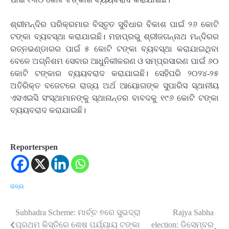
ଶ୍ରୀମନ୍ଦିର ପରିକ୍ରମାର ବିସ୍ତୃତ ସୁବିଧାର ବିକାଶ ପାଇଁ ୨୬ କୋଟି
ଟଙ୍କା ବ୍ୟବସ୍ଥା କରାଯାଇଛି। ମହାପ୍ରଭୁ ଶ୍ରୀଜଗନ୍ନାଥ ମନ୍ଦିରର
ରତ୍ନଭଣ୍ଡାରର ପାଇଁ ୫ କୋଟି ଟଙ୍କା ବ୍ୟବସ୍ଥା କରାଯାଇଥିବା
ବେଳେ ଅଗ୍ନିଶମ ସେବାର ଆଧୁନିକୀକରଣ ଓ ସମ୍ପ୍ରସାରଣ ପାଇଁ ୬୦
କୋଟି ଟଙ୍କାର ବ୍ୟୟବରାଦ କରାଯାଇଛି। ସେହିପରି ୨୦୨୪-୨୫
ଅତିରିକ୍ତ ବଜେଟରେ ରାଜ୍ୟ ଅର୍ଥ ଆୟୋଗଙ୍କ ସୁପାରିସ ସ୍ଥାନୀୟ
ଏସଏଇସି ସଂସ୍ଥାମାନଙ୍କୁ ସ୍ଥାନାନ୍ତର ବାବଦକୁ ୧୯୬ କୋଟି ଟଙ୍କା
ବ୍ୟୟବରାଦ କରାଯାଇଛି।
Reporterspen
ରାଜ୍ୟ
Subhadra Scheme: ମାର୍ଚ୍ଚ ୭ରେ ସୁଭଦ୍ରା
Rajya Sabha
Post
ପ୍ରଥମ କିସ୍ତିରେ ଶେଷ ପର୍ଯ୍ୟାୟ ଟଙ୍କା
election: ଡିସେମ୍ବର