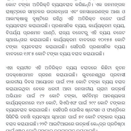
କୋଟ ଟଙ୍କା ଅତିରିକ୍ତି ବ୍ୟୟବରାଦ କରିଛନ୍ତି। ଏକ ଜନମଙ୍ଗଳ
ରାଷ୍ଟ୍ରରେ ସମ୍ବଳର ଉପଲବ୍ଧତା ଏବଂ ଜନସାଧାରଣଙ୍କ ଆଶା ଓ
ଆକାଂକ୍ଷାକୁ ଦୃଷ୍ଟିରେ ରହିଥି ଏହି ଅତିରିକ୍ତ ବଜେଟ ପାଇଁ
ବ୍ୟୟବରାଦ କରାଯାଇଛି। ପ୍ରଶାସନିକ ବ୍ୟୟ, କାର୍ଯ୍ୟକ୍ରମ ବ୍ୟୟ,
ବିପର୍ଯ୍ୟ ପ୍ରଶମନ ପାଣ୍ଠି, ରାଜ୍ୟ ବଜେଟରୁ ଏହି ବ୍ୟୟ ବଜେଟ
ସ୍ଥାନାନ୍ତାର କରାଯାଇଛି। କାର୍ଯ୍ୟକ୍ରମ ବାବଦରେ ୧୦୧୫୫ କୋଟି
ଟଙ୍କା ବ୍ୟବବରାଦ କରାଯାଇଛି। ସେହିପରି ପ୍ରଶାସନିକ ବ୍ୟୟ
ବାବଦରେ ୧୬୮୫ କୋଟି ଟଙ୍କା ବ୍ୟୟ ବରାଦ କରାଯାଇଛି।
ଏହା ବ୍ୟତୀତ ଏହି ଅତିରିକ୍ତ ବ୍ୟୟ ବରାଦରେ କିଛିଟା ନୂତନ
ପଦକ୍ଷେପମାନ ଗ୍ରହଣ କରାଯାଇଛି। ଭୁବନେଶ୍ୱର ପ୍ରବାସୀ
ଭାରତୀୟ ଦିବସ ଆୟୋଜନ ପାଇଁ ୧୨୫ କୋଟି ଟଙ୍କା ବ୍ୟୟ ବରାଦ
କରାଯାଇଥିବା ବେଳେ ଧରତୀ ଆବା ଜନଜାତୀୟ ଗ୍ରାମ ଉତ୍କର୍ଷ
ଅଭିଯାନ ପାଇଁ ୯୨ କୋଟି ଟଙ୍କା, ସର୍ବନିମ୍ନ ଆବଶ୍ୟକତା
କାର୍ଯ୍ୟକ୍ରମରେ ୧୪୨ କୋଟି, ସିଏପିଏଫ ପାଇଁ ୨୯୯ କୋଟି ଟଙ୍କାର
ବ୍ୟୟବରାଦ କରାଯାଇଛି। ସେହିପରି ପୋଲିସ ଷ୍ଟେସନ ଓ ଫାଣ୍ଡିରେ
ସିସିଟିଭି ତନଖି ବ୍ୟବସ୍ଥା ସ୍ଥାପନ ପାଇଁ ୫୧ କୋଟି ଟଙ୍କାର ବ୍ୟୟ
ବରାଦ କରାଯାଇଛି। ୨୨ଟି ଆଇଟିଆଇରେ ଉତ୍କର୍ଷ କେନ୍ଦ୍ର ପ୍ରତିଷ୍ଠା
ପାଇଁ ୧୩୦ କୋଟି ଟଙ୍କାର ବ୍ୟୟବରାଦ କରାଯାଇଛି।