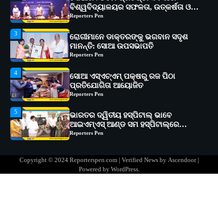
ମାନନ୍ତି: ସୋଆ ଉପସଭାପତି
Reporters Pen
4
ସୋଆ ଏସ୍‌ଏଚ୍‌ଏମ୍ ପକ୍ଷରୁ ରଜ ପିଠା
ପ୍ରତିଯୋଗିତା ଆୟୋଜିତ
Reporters Pen
5
ଭାରତର ଦ୍ୱିତୀୟ ହସ୍ପିଟାଲ୍ ଭାବେ
ଆଇଏମ୍‌ଏସ୍ ଆଣ୍ଡ ସମ ହସ୍ପିଟାଲ୍‌ରେ
ଅତ୍ୟାଧୁନିକ ଡିଜିସ୍କାନର ସ୍ଥାପନ
Reporters Pen
1
ସୋଆ ପକ୍ଷରୁ ରାୱେ କାର୍ଯ୍ୟକ୍ରମ ଅଧୀନରେ
୧୧ଟି ଗ୍ରାମରେ ୧୬ଟି କୃଷକ ପ୍ରଶିକ୍ଷଣ
କାର୍ଯ୍ୟକ୍ରମ ଆୟୋଜିତ
Reporters Pen
2
ସୋଆର ୨୦ତମ ପ୍ରତିଷ୍ଠା ଦିବସରେ
Copyright © 2024 Reporterspen.com | Verified News by
Ascendoor
|
ବିଶ୍ୱବିଦ୍ୟାଳୟର ସଫଳତା, ଉତ୍କର୍ଷତା ଓ
Powered by
WordPress
.
ଅଗ୍ରଗତିର ସ୍ମୃତିଚାରଣ
Reporters Pen
3
ରୋଗୀମାନେ ଡାକ୍ତରଙ୍କୁ ଭଗବାନ ସଦୃଶ
ମାନନ୍ତି: ସୋଆ ଉପସଭାପତି
Reporters Pen