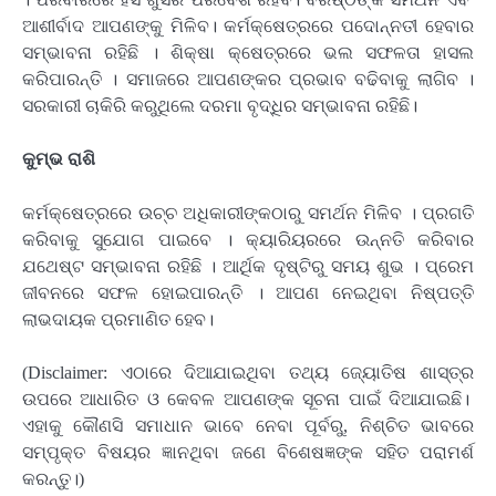
ଆଶୀର୍ବାଦ ଆପଣଙ୍କୁ ମିଳିବ। କର୍ମକ୍ଷେତ୍ରରେ ପଦୋନ୍ନତୀ ହେବାର
ସମ୍ଭାବନା ରହିଛି । ଶିକ୍ଷା କ୍ଷେତ୍ରରେ ଭଲ ସଫଳତା ହାସଲ
କରିପାରନ୍ତି । ସମାଜରେ ଆପଣଙ୍କର ପ୍ରଭାବ ବଢିବାକୁ ଲାଗିବ ।
ସରକାରୀ ଚାକିରି କରୁଥିଲେ ଦରମା ବୃଦ୍ଧିର ସମ୍ଭାବନା ରହିଛି।
କୁମ୍ଭ ରାଶି
କର୍ମକ୍ଷେତ୍ରରେ ଉଚ୍ଚ ଅଧିକାରୀଙ୍କଠାରୁ ସମର୍ଥନ ମିଳିବ । ପ୍ରଗତି
କରିବାକୁ ସୁଯୋଗ ପାଇବେ । କ୍ୟାରିୟରରେ ଉନ୍ନତି କରିବାର
ଯଥେଷ୍ଟ ସମ୍ଭାବନା ରହିଛି । ଆର୍ଥିକ ଦୃଷ୍ଟିରୁ ସମୟ ଶୁଭ । ପ୍ରେମ
ଜୀବନରେ ସଫଳ ହୋଇପାରନ୍ତି । ଆପଣ ନେଇଥିବା ନିଷ୍ପତ୍ତି
ଲାଭଦାୟକ ପ୍ରମାଣିତ ହେବ।
(Disclaimer: ଏଠାରେ ଦିଆଯାଇଥିବା ତଥ୍ୟ ଜ୍ୟୋତିଷ ଶାସ୍ତ୍ର
ଉପରେ ଆଧାରିତ ଓ କେବଳ ଆପଣଙ୍କ ସୂଚନା ପାଇଁ ଦିଆଯାଇଛି।
ଏହାକୁ କୌଣସି ସମାଧାନ ଭାବେ ନେବା ପୂର୍ବରୁ, ନିଶ୍ଚିତ ଭାବରେ
ସମ୍ପୃକ୍ତ ବିଷୟର ଜ୍ଞାନଥିବା ଜଣେ ବିଶେଷଜ୍ଞଙ୍କ ସହିତ ପରାମର୍ଶ
କରନ୍ତୁ।)