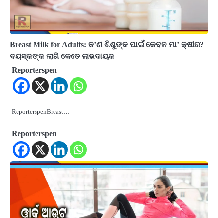
Breast Milk for Adults: କ’ଣ ଶିଶୁଙ୍କ ପାଇଁ କେବଳ ମା’ କ୍ଷୀର?
ବୟସ୍କଙ୍କ ଲାଗି କେତେ ଲାଭଦାୟକ
Reporterspen
ReporterspenBreast…
Reporterspen