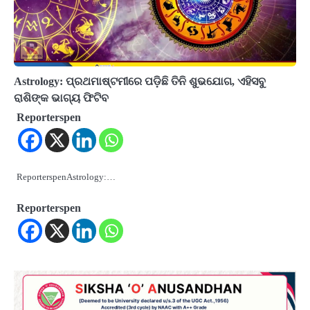
Astrology: ପ୍ରଥମାଷ୍ଟମୀରେ ପଡି଼ଛି ତିନି ଶୁଭଯୋଗ, ଏହିସବୁ
ରାଶିଙ୍କ ଭାଗ୍ୟ ଫିଟିବ
Reporterspen
ReporterspenAstrology:…
Reporterspen