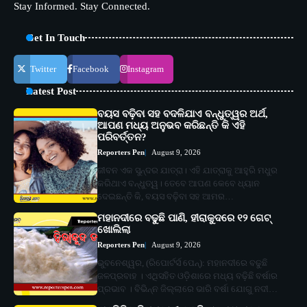
Stay Informed. Stay Connected.
Get In Touch
Twitter
Facebook
Instagram
Latest Post
ବୟସ ବଢ଼ିବା ସହ ବଦଳିଯାଏ ବନ୍ଧୁତ୍ୱର ଅର୍ଥ,
ଆପଣ ମଧ୍ୟ ଅନୁଭବ କରିଛନ୍ତି କି ଏହି
ପରିବର୍ତ୍ତନ?
Reporters Pen
August 9, 2026
ଜୀବନ ଏକ ସୁନ୍ଦର ଯାତ୍ରା। ଏହି ଯାତ୍ରାକୁ ଆହୁରି ମଧୁର
କରିଥାଏ ବନ୍ଧୁତ୍ୱ। ତେବେ ଆପଣ କେବେ ଧ୍ୟାନ
ଦେଇଛନ୍ତି କି, ବୟସ ବଢ଼ିବା ସହ ଆମର…
ମହାନଦୀରେ ବଢୁଛି ପାଣି, ହୀରାକୁଦରେ ୧୨ ଗେଟ୍
ଖୋଲିଲା
Reporters Pen
August 9, 2026
ଭୁବନେଶ୍ୱର, (ରିପୋର୍ଟର୍ସ ପେନ୍‌): ମହାନଦୀରେ ବଢୁଛି
ଜଳପ୍ରବାହ । ଏଥିସହିତ ଓଡ଼ିଶାରେ ମଧ୍ୟ ବଢ଼ିଛି ବର୍ଷାର
ପ୍ରଭାବ । ବିଭିନ୍ନ ଜିଲ୍ଲାରେ ଭାରି ବର୍ଷା ଯୋଗୁ ନଦୀ…