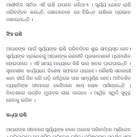
ଆଶୀର୍ବାଦ ସର୍ବଦା ଏହି ରାଶି ଉପରେ ରହିଥାଏ । ସୂର୍ଯ୍ୟ ଯେବେ ରାଶି
ପରିବର୍ତ୍ତନ କରନ୍ତି, ସେତେବେଳେ ସେ ବିଭିନ୍ନ ରାଶିରେ ପ୍ରଭାବ
ପକାଇଥାନ୍ତି ।
ସିଂହ ରାଶି
ଆପଣଙ୍କ ପାଇଁ ସୂର୍ଯ୍ୟଙ୍କ ରାଶି ପରିବର୍ତ୍ତନ ଶୁଭ ସାବ୍ୟସ୍ତ ହେବ।
ସୂର୍ଯ୍ୟଙ୍କ ପ୍ରଭାବରୁ ଆପଣଙ୍କ ରଣନୀତି ପ୍ରଭାବଶାଳୀ ପ୍ରମାଣିତ
ହୋଇପାରେ । ଏହି ସମୟ ମଧ୍ୟରେ କିଛି ଭଲ ଖବର ପାଇପାରନ୍ତି ।
ସୃଜନଶୀଳ କାର୍ଯ୍ୟରେ ବିଶେଷ ସଫଳତା ପାଇବେ। କୌଣସି ସରକାରୀ
କାମ ଦୀର୍ଘ ଦିନ ଧରି ପଡ଼ି ରହିଥିଲେ ତାହା ସମ୍ପୂର୍ଣ୍ଣ ହେବ। ଅବିବାହିତ
ବ୍ୟକ୍ତିଙ୍କ ଜୀବନରେ କେହିଜଣେ ଖାସ୍ ଲୋକ ଆସିପାରନ୍ତି ।
ନିବେଶରେ ଇଚ୍ଛିତ ମୁତାବକ ଲାଭ ପାଇବେ । ଆର୍ଥିକ ସ୍ଥିତି ସୁଦୃଢ଼
ହେବାକୁ ଲଗିବ ।
କନ୍ୟା ରାଶି
ଆପଣଙ୍କ ଜୀବନରେ ସୂର୍ଯ୍ୟଙ୍କ ଚଳନ ଅନେକ ପରିବର୍ତ୍ତନ ଆଣିଦେବ
। ପରିବାରରେ ହସ ଖୁସିର ପରିବେଶ ରହିବ। ବରିଷ୍ଠଙ୍କ ସମର୍ଥନ ଏବଂ