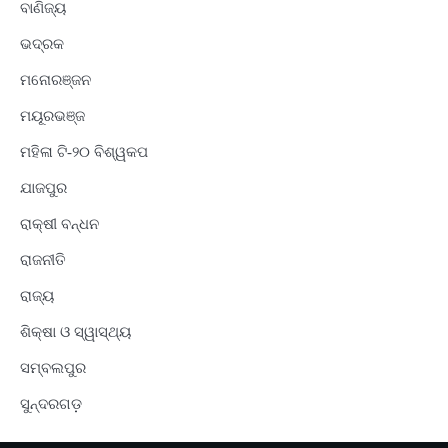
ବାଣିଜ୍ୟ
ଭଦ୍ରକ
ମନୋରଞ୍ଜନ
ମୟୂରଭଞ୍ଜ
ମହିଳା ଟି-୨୦ ବିଶ୍ୱକପ
ଯାଜପୁର
ରାକ୍ଷୀ ବନ୍ଧନ
ରାଜନୀତି
ରାଜ୍ୟ
ଶିକ୍ଷା ଓ ସ୍ୱାସ୍ଥ୍ୟ
ସମ୍ବଲପୁର
ସୁନ୍ଦରଗଡ଼