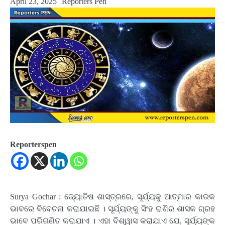
April 23, 2025
Reporters Pen
Reporterspen
Surya Gochar : ଜ୍ୟୋତିଷ ଶାସ୍ତ୍ରରେ, ସୂର୍ଯ୍ୟକୁ ଆତ୍ମାର କାରକ
ଭାବରେ ବିବେଚନା କରାଯାଇଛି । ସୂର୍ଯ୍ୟଙ୍କୁ ସିଂହ ରାଶିର ଶାସକ ଗ୍ରହ
ଭାବେ ପରିଗଣିତ କରାଯାଏ । ଏହା ବିଶ୍ୱାସ କରାଯାଏ ଯେ, ସୂର୍ଯ୍ୟଙ୍କ