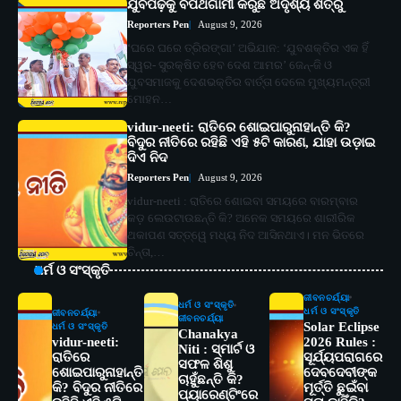
ଯୁବପିଢ଼ିକୁ ବିପଥଗାମୀ କରୁଛି ଅଦୃଶ୍ୟ ଶତ୍ରୁ
Reporters Pen
August 9, 2026
‘ଘରେ ଘରେ ତ୍ରିରଙ୍ଗା’ ଅଭିଯାନ: ‘ଯୁବଶକ୍ତିର ଏକ ହିଁ
ସ୍ୱର- ସୁରକ୍ଷିତ ହେବ ଦେଶ ଆମର’ ଜେନ୍‌-ଜି ଓ
ଯୁବସମାଜକୁ ଦେଶଭକ୍ତିର ବାର୍ତ୍ତା ଦେଲେ ମୁଖ୍ୟମନ୍ତ୍ରୀ
ମୋହନ…
vidur-neeti: ରାତିରେ ଶୋଇପାରୁନାହାନ୍ତି କି?
ବିଦୁର ନୀତିରେ ରହିଛି ଏହି ୫ଟି କାରଣ, ଯାହା ଉଡ଼ାଇ
ଦିଏ ନିଦ
Reporters Pen
August 9, 2026
vidur-neeti : ରାତିରେ ଶୋଇବା ସମୟରେ ବାରମ୍ବାର
କଡ଼ ଲେଉଟାଉଛନ୍ତି କି? ଅନେକ ସମୟରେ ଶାରୀରିକ
ଥକାପଣ ସତ୍ତ୍ୱେ ମଧ୍ୟ ନିଦ ଆସିନଥାଏ। ମନ ଭିତରେ
ଚିନ୍ତା,…
ଧର୍ମ ଓ ସଂସ୍କୃତି
ଜୀବନଚର୍ଯ୍ୟା
ଧର୍ମ ଓ ସଂସ୍କୃତି
ଧର୍ମ ଓ ସଂସ୍କୃତି
ଜୀବନଚର୍ଯ୍ୟା
ଜୀବନଚର୍ଯ୍ୟା
Solar Eclipse
ଧର୍ମ ଓ ସଂସ୍କୃତି
Chanakya
vidur-neeti:
2026 Rules :
Niti : ସ୍ମାର୍ଟ ଓ
ରାତିରେ
ସୂର୍ଯ୍ୟପରାଗରେ
2
ସଫଳ ଶିଶୁ
ସୋଆର ୨୦ତମ ପ୍ରତିଷ୍ଠା ଦିବସରେ
ଶୋଇପାରୁନାହାନ୍ତି
ଦେବଦେବୀଙ୍କ
ଚାହୁଁଛନ୍ତି କି?
ବିଶ୍ୱବିଦ୍ୟାଳୟର ସଫଳତା, ଉତ୍କର୍ଷତା ଓ
କି? ବିଦୁର ନୀତିରେ
ମୂର୍ତ୍ତି ଛୁଇଁବା
ପ୍ୟାରେଣ୍ଟିଂରେ