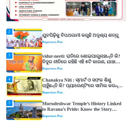
2
ଯୁବପିଢ଼ିକୁ ବିପଥଗାମୀ କରୁଛି ଅଦୃଶ୍ୟ ଶତ୍ରୁ
Reporters Pen
3
vidur-neeti: ରାତିରେ ଶୋଇପାରୁନାହାନ୍ତି କି?
ବିଦୁର ନୀତିରେ ରହିଛି ଏହି ୫ଟି କାରଣ, ଯାହା
ଉଡ଼ାଇ ଦିଏ ନିଦ
Reporters Pen
4
Chanakya Niti : ସ୍ମାର୍ଟ ଓ ସଫଳ ଶିଶୁ
ଚାହୁଁଛନ୍ତି କି? ପ୍ୟାରେଣ୍ଟିଂରେ ସାମିଲ କରନ୍ତୁ
ଚାଣକ୍ୟଙ୍କ ଏହି ୬ଟି କଥା
Reporters Pen
5
Murudeshwar Temple’s History Linked
to Ravana’s Pride: Know the Story
Behind the 123-Foot Shiva Statue by the
Reporters Pen
Sea
1
ମହାନଦୀରେ ବଢୁଛି ପାଣି, ହୀରାକୁଦରେ ୧୨ ଗେଟ୍
ଖୋଲିଲା
Reporters Pen
2
ଯୁବପିଢ଼ିକୁ ବିପଥଗାମୀ କରୁଛି ଅଦୃଶ୍ୟ ଶତ୍ରୁ