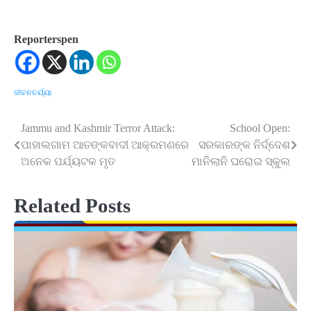
Reporterspen
ଜୀବନଚର୍ଯ୍ୟା
Jammu and Kashmir Terror Attack:
School Open:
Post
ପାହାଲଗାମ ଆତଙ୍କବାଦୀ ଆକ୍ରମଣରେ
ସରକାରଙ୍କ ନିର୍ଦ୍ଦେଶ
navigation
ଅନେକ ପର୍ଯ୍ୟଟକ ମୃତ
ମାନିଲାନି ଘରୋଇ ସ୍କୁଲ
Related Posts