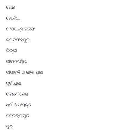
ଖେଳ
ଖୋର୍ଦ୍ଧା
ଚାଂପିଅନ୍ସ ଟ୍ରଫି
ଜଗତସିଂହପୁର
ଜିଲ୍ଲା
ଜୀବନଚର୍ଯ୍ୟା
ଦୀପାବଳି ଓ କାଳୀ ପୂଜା
ଦୁର୍ଗାପୂଜା
ଦେଶ-ବିଦେଶ
ଧର୍ମ ଓ ସଂସ୍କୃତି
ନବରଙ୍ଗପୁର
ପୁରୀ