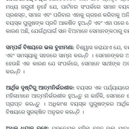
ମଧ୍ୟ ଜରୁରୀ ନୁହେଁ ଯେ, ପାର୍ଟନର ସଂପର୍କରେ ସମାନ
ପ୍ରଶସ୍ତ, ସମାଜ ଏବଂ ପରିବାର ଏହାକୁ ଗ୍ରହଣ କରିବାକୁ ଅନି
ବୟସ୍କ ପୁରୁଷଙ୍କ ପ୍ରତି ଆକର୍ଷିତ ହୁଅନ୍ତି ଏବଂ ଏହା ପରେ ସେ
କାରଣ ଅଛି, ଯେଉଁଥିପାଇଁ ସାନ ଝିଅମାନେ ସେମାନଙ୍କଠାରୁ ବ
ସମ୍ପର୍କ ବିଷୟରେ ଭଲ ବୁଝାମଣା:
ବିଶ୍ୱାସ କରାଯାଏ ଯେ, ବ
ଏବଂ ସମସ୍ୟାକୁ ସହଜରେ ସାମ୍ନା କରନ୍ତି । ସେମାନଙ୍କର ଅ
ହେଉଛି ଏକ କାରଣ ଯେ ସଂପର୍କରେ, ସେମାନେ ସାଥୀଙ୍କ ଅବହ
କରନ୍ତି ।
ଆର୍ଥିକ ଦୃଷ୍ଟିରୁ ଆତ୍ମନିର୍ଭରଶୀଳ:
ବୟସର ଏକ ପର୍ଯ୍ୟାୟରେ ପୁର
ମହିଳାମାନେ ଆତ୍ମନିର୍ଭରଶୀଳ ହୁଅନ୍ତୁ ନା କାହିଁକି, ସେମା
ପ୍ରାପ୍ତ କରନ୍ତୁ । ଅଧିକାଂଶ ବୟସ୍କ ପୁରୁଷଙ୍କର ଆର୍ଥ
ବିଷୟରେ ସୁରକ୍ଷିତ ଅନୁଭବ କରନ୍ତି ।
ଅଧିକ ଧ୍ୟାନ ରଖେ:
ପ୍ରତ୍ୟେକ ମହିଳା ବହୁତ ଭଲ ପାଇବା 