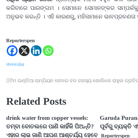
କରିବାରେ ପାରଙ୍ଗମ । ସେମାନେ ସେମାନଙ୍କର ସମ୍ପର୍କକୁ 
ଅନୁଭବ କରନ୍ତି । ଏହି କାରଣରୁ, ମହିଳାମାନେ ଭାବପ୍ରବଣତା 
Reporterspen
ଜୀବନଚର୍ଯ୍ୟା
ଟିମ ଇଣ୍ଡିଆ ଚାମ୍ପିୟନ ହେବାର ବଡ ରହସ୍ୟ ଖୋଲିଲେ ରାହୁଲ ଦ୍ରାବି
Post
navigation
Related Posts
drink water from copper vessels:
Garuda Purana
ତମ୍ବା ବୋତଲରେ ପାଣି କାହିଁକି ପିଅନ୍ତି?
ପୂର୍ବରୁ ବ୍ୟକ୍ତି 
ଏହାର ଲାଭ ଜାଣି ଆପଣ ଆଶ୍ଚର୍ଯ୍ୟ ହେବେ
Reporterspen