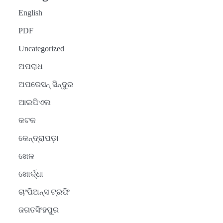
English
PDF
Uncategorized
ଅପରାଧ
ଅପରେସନ୍ ସିନ୍ଦୁର
ଆଇପିଏଲ
କଟକ
କେନ୍ଦ୍ରାପଡ଼ା
ଖେଳ
ଖୋର୍ଦ୍ଧା
ଚାଂପିଅନ୍ସ ଟ୍ରଫି
ଜଗତସିଂହପୁର