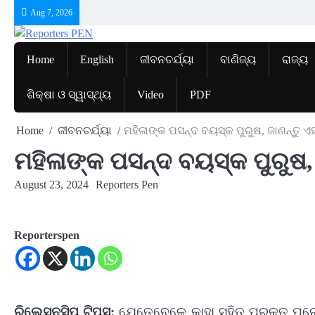
Skip
Aug 7, 2026
to
content
Home
English
ଜୀବନଚର୍ଯ୍ୟା
ବାଣିଜ୍ୟ
ରାଜ୍ୟ
ଶିକ୍ଷା ଓ ସ୍ୱାସ୍ଥ୍ୟ
Video
PDF
Home
ଜୀବନଚର୍ଯ୍ୟା
ମହିଳାଙ୍କ ପସନ୍ଦ ବୟସ୍କ ପୁରୁଷ, ଜାଣନ୍ତୁ 
ମହିଳାଙ୍କ ପସନ୍ଦ ବୟସ୍କ ପୁରୁଷ,
August 23, 2024
Reporters Pen
Reporterspen
ରିଲେସନସିପ୍ ଟିପ୍ସ:
ଯେତେବେଳେ କାହା ସହିତ ପ୍ରକୃତ ପ୍ର