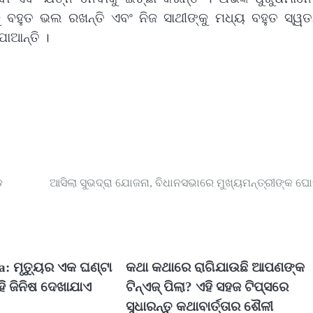
ବହୁତ ଭଲ ରଖନ୍ତି ଏବଂ ନିଜ ସାଥୀଙ୍କୁ ମଧ୍ୟ ବହୁତ ସ୍ୱତନ
ପାଆନ୍ତି ।
ଡ
ଆସିଲା ସୁଭଦ୍ରା ଯୋଜନା, ବିଧାନସଭାରେ ମୁଖ୍ୟମନ୍ତ୍ରୀଙ୍କ ଘ
: ମୃତ୍ୟୁର ଏକ ଘଣ୍ଟା
କଥା କଥାରେ ରାଗିଯାଉଛି ଆପଣଙ୍କ
ଏହି ଜିନିଷ ଦେଖାଯାଏ
ଟିନ୍‌ଏଜ୍ ପିଲା? ଏହି ସହଜ ଟିପ୍ସରେ
ସୁଧାରନ୍ତୁ କଥାବାର୍ତ୍ତାର ଶୈଳୀ