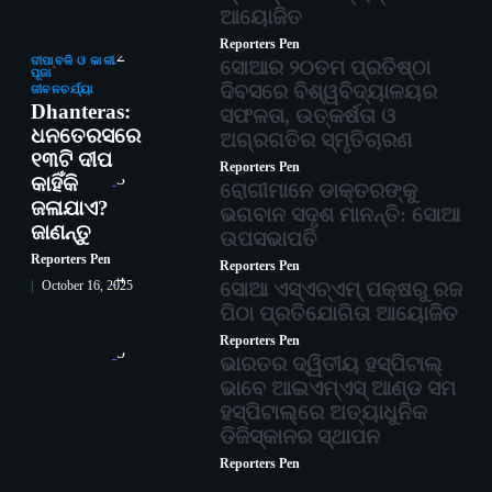
ଆୟୋଜିତ
Reporters Pen
2
ଦୀପାବଳି ଓ କାଳୀ
ସୋଆର ୨୦ତମ ପ୍ରତିଷ୍ଠା
ପୂଜା
ଦିବସରେ ବିଶ୍ୱବିଦ୍ୟାଳୟର
ଜୀବନଚର୍ଯ୍ୟା
Dhanteras:
ସଫଳତା, ଉତ୍କର୍ଷତା ଓ
ଧନତେରସରେ
ଅଗ୍ରଗତିର ସ୍ମୃତିଚାରଣ
୧୩ଟି ଦୀପ
Reporters Pen
3
କାହିଁକି
ରୋଗୀମାନେ ଡାକ୍ତରଙ୍କୁ
ଜଳାଯାଏ?
ଭଗବାନ ସଦୃଶ ମାନନ୍ତି: ସୋଆ
ଜାଣନ୍ତୁ
ଉପସଭାପତି
Reporters Pen
Reporters Pen
4
ସୋଆ ଏସ୍‌ଏଚ୍‌ଏମ୍ ପକ୍ଷରୁ ରଜ
October 16, 2025
ପିଠା ପ୍ରତିଯୋଗିତା ଆୟୋଜିତ
Reporters Pen
5
ଭାରତର ଦ୍ୱିତୀୟ ହସ୍ପିଟାଲ୍
ଭାବେ ଆଇଏମ୍‌ଏସ୍ ଆଣ୍ଡ ସମ
ହସ୍ପିଟାଲ୍‌ରେ ଅତ୍ୟାଧୁନିକ
ଡିଜିସ୍କାନର ସ୍ଥାପନ
Reporters Pen