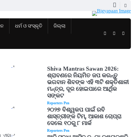
ଜନ
ଧର୍ମ ଓ ସଂସ୍କୃତି
ଜିଲ୍ଲା
Twitter
Facebook
Instag
1
Shiva Mantras Sawan 2026:
ଶ୍ରାବଣରେ ନିୟମିତ ଜପ କରନ୍ତୁ
ଭଗବାନ ଶିବଙ୍କ ଏହି ୩ଟି ଶକ୍ତିଶାଳୀ
ମନ୍ତ୍ର, ଦୂର ହୋଇପାରେ ଆର୍ଥିକ
ସଙ୍କଟ
Reporters Pen
2
୨୦୨୭ ବିଶ୍ୱକପ ପାଇଁ ରବି
ଶାସ୍ତ୍ରୀଙ୍କ ଟିମ୍, ଆକାଶ ଚୋପ୍ରା
ଦେଲେ ୧୦ରୁ ୮ ମାର୍କ
Reporters Pen
3
 ଏହା