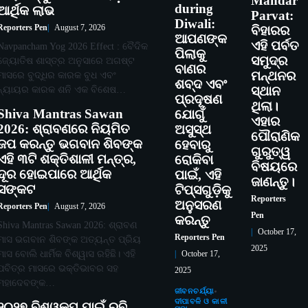
Mandar
during
ଆର୍ଥିକ ଲାଭ
Parvat:
Diwali:
Reporters Pen
August 7, 2026
ବିହାରର
ଆପଣଙ୍କ
ଏହି ପର୍ବତ
Navpancham Yog 2026 Effect : ବୈଦିକ
ପିଲାକୁ
ସମୁଦ୍ର
ଜ୍ୟୋତିଷ ଶାସ୍ତ୍ର ଅନୁସାରେ ଅଗଷ୍ଟ
ବାଣର
ମନ୍ଥନର
ମାସରେ ବୁଦ୍ଧିର କାରକ ବୁଧ ଏବଂ
ଶବ୍ଦ ଏବଂ
ନ୍ୟାୟର କାରକ ଶନି ଏକ ବିଶେଷ…
ସ୍ଥାନ
ପ୍ରଦୂଷଣ
ଥିଲା।
Shiva Mantras Sawan
ଯୋଗୁଁ
ଏହାର
2026: ଶ୍ରାବଣରେ ନିୟମିତ
ଅସୁସ୍ଥ
ପୌରାଣିକ
ଜପ କରନ୍ତୁ ଭଗବାନ ଶିବଙ୍କ
ହେବାରୁ
ଗୁରୁତ୍ୱ
ଏହି ୩ଟି ଶକ୍ତିଶାଳୀ ମନ୍ତ୍ର,
ରୋକିବା
ବିଷୟରେ
ଦୂର ହୋଇପାରେ ଆର୍ଥିକ
ପାଇଁ, ଏହି
ଜାଣନ୍ତୁ।
ସଙ୍କଟ
ଟିପ୍ସଗୁଡ଼ିକୁ
Reporters
ଅନୁସରଣ
Reporters Pen
August 7, 2026
Pen
କରନ୍ତୁ
Shiva Mantras Sawan 2026: ଶ୍ରାବଣ
October 17,
Reporters Pen
ମାସ ଭଗବାନ ଶିବଙ୍କ ଅତ୍ୟନ୍ତ ପ୍ରିୟ
2025
ମାସ ବୋଲି ଧାର୍ମିକ ବିଶ୍ୱାସ ରହିଛି। ଏହି
October 17,
ପବିତ୍ର ମାସରେ ଭକ୍ତିଭାବର ସହ
2025
ମହାଦେବଙ୍କ…
ଜୀବନଚର୍ଯ୍ୟା
ଦୀପାବଳି ଓ କାଳୀ
୨୦୨୭ ବିଶ୍ୱକପ ପାଇଁ ରବି