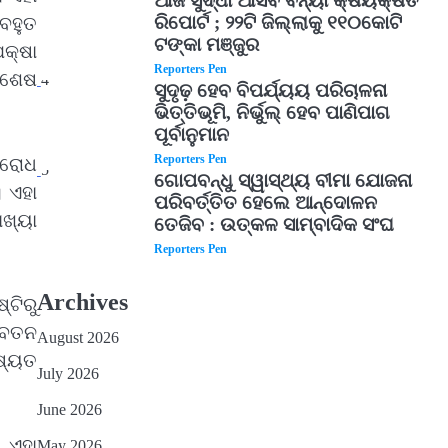
ଆଜି ସୁଦ୍ଧା ଆସିବ ବନ୍ୟା କ୍ଷୟକ୍ଷତି
ରିପୋର୍ଟ ; ୨୨ଟି ଜିଲ୍ଲାକୁ ୧୧୦କୋଟି
ବହୁତ
ଟଙ୍କା ମଞ୍ଜୁର
େକ୍ଷା
Reporters Pen
ବିଶେଷ
4
ସୁଦୃଢ଼ ହେବ ବିପର୍ଯ୍ୟୟ ପରିଚାଳନା
ଭିତ୍ତିଭୂମି, ନିର୍ଭୁଲ୍ ହେବ ପାଣିପାଗ
ପୂର୍ବାନୁମାନ
Reporters Pen
୍ରୋଧ
5
ଗୋପବନ୍ଧୁ ସ୍ୱାସ୍ଥ୍ୟ ବୀମା ଯୋଜନା
। ଏହା
ପରିବର୍ତ୍ତିତ ହେଲେ ଆନ୍ଦୋଳନ
ଖ୍ୟା
ତେଜିବ : ଉତ୍କଳ ସାମ୍ବାଦିକ ସଂଘ
Reporters Pen
Archives
୍ଟିରୁ
 ବେତନ
August 2026
ଷ୍ୟତ
July 2026
June 2026
 ଏହା
May 2026