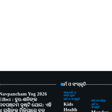
t
ଧର୍ମ ଓ ସଂସ୍କୃତି
Navpancham Yog 2026
ଦୀପାବଳି ଓ
କାଳୀ ପୂଜା
Effect : ବୁଧ-ଶନିଙ୍କ
ଧର୍ମ ଓ ସଂସ୍କୃତି
ଜୀବନଚର୍ଯ୍ୟା
Kids
ନବପଞ୍ଚମ ଦୃଷ୍ଟି ଯୋଗ: ଏହି
ଧର୍ମ ଓ
ସଂସ୍କୃତି
Health
୪ ରାଶିଙ୍କୁ ମିଳିପାରେ ବଡ଼