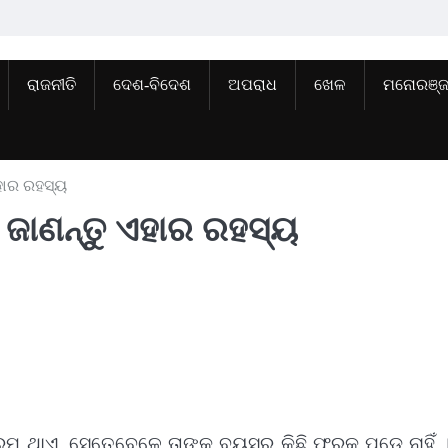
ରାଜନୀତି
ଦେଶ-ବିଦେଶ
ଅପରାଧ
ଖେଳ
ମନୋରଞ୍
ଏହାର ରହସ୍ୟ
 ଜାଣନ୍ତୁ ଏହାର ରହସ୍ୟ
େମ ଥାଏ, ସେତେବେଳେ ତାଙ୍କ ବୟସର କିଛି ଫରକ ପଡେ ନାହିଁ ।