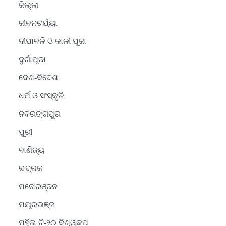
ଜିଲ୍ଲା
ଜୀବନଚର୍ଯ୍ୟା
ଦୀପାବଳି ଓ କାଳୀ ପୂଜା
ଦୁର୍ଗାପୂଜା
ଦେଶ-ବିଦେଶ
ଧର୍ମ ଓ ସଂସ୍କୃତି
ନବରଙ୍ଗପୁର
ପୁରୀ
ବାଣିଜ୍ୟ
ଭଦ୍ରକ
ମନୋରଞ୍ଜନ
ମୟୂରଭଞ୍ଜ
ମହିଳା ଟି-୨୦ ବିଶ୍ୱକପ