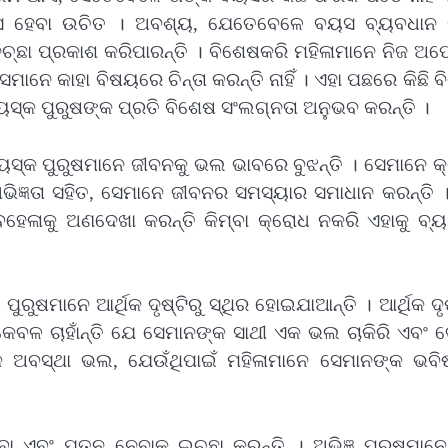
 ବୟସ ହେବା ଉଚିତ । ଅବଶ୍ୟ, ଯେତେବେଳେ ବୟସ ବ୍ୟବଧାନ 
ଚ୍ଛା ପ୍ରକାଶ କରିପାରନ୍ତି । ବିଶେଷକରି ମହିଳାମାନେ ନିଜ ଅପ
ମାନେ କାହା ବିଷୟରେ ଚିନ୍ତା କରନ୍ତି ନାହିଁ । ଏହା ପଛରେ କିଛି 
ୟସ୍କ ପୁରୁଷଙ୍କ ପ୍ରତି ବିଶେଷ ସଂଲଗ୍ନତା ଅନୁଭବ କରନ୍ତି ।
ୟସ୍କ ପୁରୁଷମାନେ ଜୀବନକୁ ଭଲ ଭାବରେ ବୁଝନ୍ତି । ସେମାନେ କ
ଭିଜ୍ଞତା ସହିତ, ସେମାନେ ଜୀବନର ସମସ୍ୟାର ସମାଧାନ କରନ୍ତି 
େଳାକୁ ଅଣଦେଖା କରନ୍ତି କିମ୍ବା କ୍ରୋଧ ନକରି ଏହାକୁ ବ୍ୟା
ୁଷମାନେ ଆର୍ଥିକ ଦୃଷ୍ଟିରୁ ସ୍ଥିର ହୋଇଯାଆନ୍ତି । ଆର୍ଥିକ ଦୃଷ
ନେ କେବଳ ଚାହାଁନ୍ତି ଯେ ସେମାନଙ୍କ ସାଥୀ ଏକ ଭଲ ଚାକିରି ଏବଂ
ିକ ଅବସ୍ଥା ଭଲ, ଯେଉଁଥିପାଇଁ ମହିଳାମାନେ ସେମାନଙ୍କ ଭବି
ଏବଂ ଯତ୍ନ ନେବାକୁ ଇଚ୍ଛା କରନ୍ତି । ଅଭିଜ୍ଞ ପୁରୁଷମାନେ