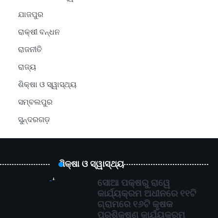
ଯାଜପୁର
ରାକ୍ଷୀ ବନ୍ଧନ
ରାଜନୀତି
ରାଜ୍ୟ
ଶିକ୍ଷା ଓ ସ୍ୱାସ୍ଥ୍ୟ
ସମ୍ବଲପୁର
ସୁନ୍ଦରଗଡ଼
ଶିକ୍ଷା ଓ ସ୍ୱାସ୍ଥ୍ୟ
1
ସୋଆ ପକ୍ଷରୁ ରାୱେ
କାର୍ଯ୍ୟକ୍ରମ ଅଧୀନରେ ୧୧ଟି
ଗ୍ରାମରେ ୧୬ଟି କୃଷକ
ପ୍ରଶିକ୍ଷଣ କାର୍ଯ୍ୟକ୍ରମ