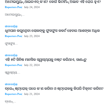
ଅଟୋଇମ୍ୟୁନ୍ ଥାଇରଏଡ୍ କ’ଣ? କେଉଁ ଭିଟାମିନ୍ ଅଭାବ ଏହି ରୋଗ ହୁଏ?
Reporters Pen
July 24, 2024
ଅଟୋଇମ୍ୟୁନ୍…
ଜୀବନଚର୍ଯ୍ୟା
ଧୂମପାନ କରୁନଥିବା ଲୋକଙ୍କୁ ଫୁସଫୁସ କକର୍ଟ ହେବାର ଆଶଙ୍କା ଅଧିକ
Reporters Pen
July 23, 2024
ଫୁସଫୁସ…
ଜୀବନଚର୍ଯ୍ୟା
ଏହି ୫ଟି ଜିନିଷ ମାନସିକ ସ୍ୱାସ୍ଥ୍ୟକୁ ନଷ୍ଟ କରିଥାଏ, ଜାଣନ୍ତୁ
Reporters Pen
July 22, 2024
ସ୍ୱାସ୍ଥ୍ୟ…
ଜୀବନଚର୍ଯ୍ୟା
ବ୍ରେନ୍ ଷ୍ଟ୍ରୋକ୍ ପରେ କ’ଣ କରିବା ଓ ଷ୍ଟ୍ରୋକକୁ କିପରି ଚିହ୍ନଟ କରିବା?
Reporters Pen
July 21, 2024
ବ୍ରେନ୍…