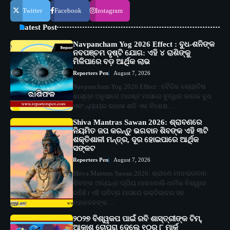
Twitter
Facebook
Instagram
Latest Post
Navpancham Yog 2026 Effect : ବୁଧ-ଶନିଙ୍କ
ନବପଞ୍ଚମ ଦୃଷ୍ଟି ଯୋଗ: ଏହି ୪ ରାଶିଙ୍କୁ
ମିଳିପାରେ ବଡ଼ ଆର୍ଥିକ ଲାଭ
Reporters Pen
August 7, 2026
Navpancham Yog 2026 Effect : ବୈଦିକ ଜ୍ୟୋତିଷ
ଶାସ୍ତ୍ର ଅନୁସାରେ ଅଗଷ୍ଟ ମାସରେ ବୁଦ୍ଧିର କାରକ ବୁଧ
ଏବଂ ନ୍ୟାୟର କାରକ ଶନି ଏକ ବିଶେଷ…
Shiva Mantras Sawan 2026: ଶ୍ରାବଣରେ
ନିୟମିତ ଜପ କରନ୍ତୁ ଭଗବାନ ଶିବଙ୍କ ଏହି ୩ଟି
ଶକ୍ତିଶାଳୀ ମନ୍ତ୍ର, ଦୂର ହୋଇପାରେ ଆର୍ଥିକ
ସଙ୍କଟ
Reporters Pen
August 7, 2026
Shiva Mantras Sawan 2026: ଶ୍ରାବଣ ମାସ ଭଗବାନ
ଶିବଙ୍କ ଅତ୍ୟନ୍ତ ପ୍ରିୟ ମାସ ବୋଲି ଧାର୍ମିକ ବିଶ୍ୱାସ
ରହିଛି। ଏହି ପବିତ୍ର ମାସରେ ଭକ୍ତିଭାବର ସହ
ମହାଦେବଙ୍କ…
୨୦୨୭ ବିଶ୍ୱକପ ପାଇଁ ରବି ଶାସ୍ତ୍ରୀଙ୍କ ଟିମ୍,
ଆକାଶ ଚୋପ୍ରା ଦେଲେ ୧୦ରୁ ୮ ମାର୍କ