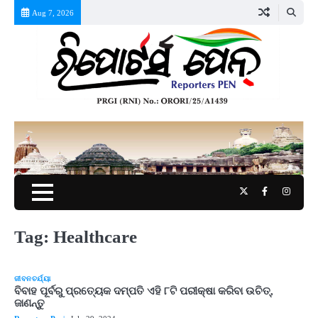
Skip
Aug 7, 2026
to
content
Twitter
Facebook
Instag
Tag:
Healthcare
ଜୀବନଚର୍ଯ୍ୟା
ବିବାହ ପୂର୍ବରୁ ପ୍ରତ୍ୟେକ ଦମ୍ପତି ଏହି ୮ଟି ପରୀକ୍ଷା କରିବା ଉଚିତ୍‌,
ଜାଣନ୍ତୁ