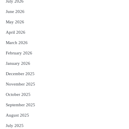
July 2026
Reporters Pen
3
June 2026
ଆଜି ସୁଦ୍ଧା ଆସିବ ବନ୍ୟା କ୍ଷୟକ୍ଷତି ରିପୋର୍ଟ
; ୨୨ଟି ଜିଲ୍ଲାକୁ ୧୧୦କୋଟି ଟଙ୍କା ମଞ୍ଜୁର
May 2026
Reporters Pen
April 2026
4
ସୁଦୃଢ଼ ହେବ ବିପର୍ଯ୍ୟୟ ପରିଚାଳନା ଭିତ୍ତିଭୂମି,
ନିର୍ଭୁଲ୍ ହେବ ପାଣିପାଗ ପୂର୍ବାନୁମାନ
March 2026
Reporters Pen
February 2026
5
ଗୋପବନ୍ଧୁ ସ୍ୱାସ୍ଥ୍ୟ ବୀମା ଯୋଜନା
January 2026
ପରିବର୍ତ୍ତିତ ହେଲେ ଆନ୍ଦୋଳନ ତେଜିବ :
ଉତ୍କଳ ସାମ୍ବାଦିକ ସଂଘ
Reporters Pen
December 2025
November 2025
October 2025
September 2025
August 2025
July 2025