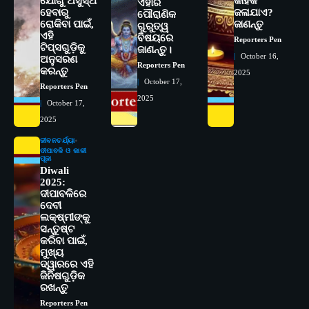
ଯୋଗୁଁ ଅସୁସ୍ଥ
କାହିଁକି
ଏହାର
ହେବାରୁ
ଜଳାଯାଏ?
ପୌରାଣିକ
ରୋକିବା ପାଇଁ,
ଜାଣନ୍ତୁ
ଗୁରୁତ୍ୱ
ଏହି
ବିଷୟରେ
Reporters Pen
ଟିପ୍ସଗୁଡ଼ିକୁ
ଜାଣନ୍ତୁ।
October 16,
ଅନୁସରଣ
Reporters Pen
କରନ୍ତୁ
2025
October 17,
Reporters Pen
2
ସୋଆର ୨୦ତମ ପ୍ରତିଷ୍ଠା ଦିବସରେ
2025
October 17,
ବିଶ୍ୱବିଦ୍ୟାଳୟର ସଫଳତା, ଉତ୍କର୍ଷତା ଓ
2025
ଅଗ୍ରଗତିର ସ୍ମୃତିଚାରଣ
Reporters Pen
ଜୀବନଚର୍ଯ୍ୟା
3
ରୋଗୀମାନେ ଡାକ୍ତରଙ୍କୁ ଭଗବାନ ସଦୃଶ
ଦୀପାବଳି ଓ କାଳୀ
ପୂଜା
ମାନନ୍ତି: ସୋଆ ଉପସଭାପତି
Diwali
Reporters Pen
2025:
ଦୀପାବଳିରେ
4
ଦେବୀ
ସୋଆ ଏସ୍‌ଏଚ୍‌ଏମ୍ ପକ୍ଷରୁ ରଜ ପିଠା
ଲକ୍ଷ୍ମୀଙ୍କୁ
ପ୍ରତିଯୋଗିତା ଆୟୋଜିତ
ସନ୍ତୁଷ୍ଟ
Reporters Pen
କରିବା ପାଇଁ,
ମୁଖ୍ୟ
5
ଭାରତର ଦ୍ୱିତୀୟ ହସ୍ପିଟାଲ୍ ଭାବେ
ଦ୍ୱାରରେ ଏହି
ଆଇଏମ୍‌ଏସ୍ ଆଣ୍ଡ ସମ ହସ୍ପିଟାଲ୍‌ରେ
ଜିନିଷଗୁଡ଼ିକ
ରଖନ୍ତୁ
ଅତ୍ୟାଧୁନିକ ଡିଜିସ୍କାନର ସ୍ଥାପନ
Reporters Pen
Reporters Pen