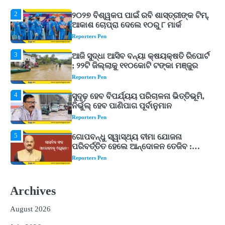
2
୨୦୨୭ ବିଶ୍ୱକପ ପାଇଁ ରବି ଶାସ୍ତ୍ରୀଙ୍କ ଟିମ୍,
ଆକାଶ ଚୋପ୍ରା ଦେଲେ ୧୦ରୁ ୮ ମାର୍କ
Reporters Pen
3
ଆଜି ସୁଦ୍ଧା ଆସିବ ବନ୍ୟା କ୍ଷୟକ୍ଷତି ରିପୋର୍ଟ
; ୨୨ଟି ଜିଲ୍ଲାକୁ ୧୧୦କୋଟି ଟଙ୍କା ମଞ୍ଜୁର
Reporters Pen
4
ସୁଦୃଢ଼ ହେବ ବିପର୍ଯ୍ୟୟ ପରିଚାଳନା ଭିତ୍ତିଭୂମି,
ନିର୍ଭୁଲ୍ ହେବ ପାଣିପାଗ ପୂର୍ବାନୁମାନ
Reporters Pen
5
ଗୋପବନ୍ଧୁ ସ୍ୱାସ୍ଥ୍ୟ ବୀମା ଯୋଜନା
ପରିବର୍ତ୍ତିତ ହେଲେ ଆନ୍ଦୋଳନ ତେଜିବ :
ଉତ୍କଳ ସାମ୍ବାଦିକ ସଂଘ
Reporters Pen
1
Shiva Mantras Sawan 2026: ଶ୍ରାବଣରେ
ନିୟମିତ ଜପ କରନ୍ତୁ ଭଗବାନ ଶିବଙ୍କ ଏହି
୩ଟି ଶକ୍ତିଶାଳୀ ମନ୍ତ୍ର, ଦୂର ହୋଇପାରେ
Reporters Pen
Archives
ଆର୍ଥିକ ସଙ୍କଟ
2
୨୦୨୭ ବିଶ୍ୱକପ ପାଇଁ ରବି ଶାସ୍ତ୍ରୀଙ୍କ ଟିମ୍,
August 2026
ଆକାଶ ଚୋପ୍ରା ଦେଲେ ୧୦ରୁ ୮ ମାର୍କ