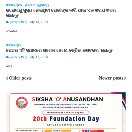
ଜୀବନଚର୍ଯ୍ୟା
ଶିକ୍ଷା ଓ ସ୍ୱାସ୍ଥ୍ୟ
କରୋନାରୁ ସୁସ୍ଥ ହୋଇଥିବା ରୋଗୀଙ୍କ ଲାଗି ଆଉ ଏକ ଖରାପ ଖବର,
ଜାଣନ୍ତୁ
Reporters Pen
July 18, 2024
କରୋନା…
ଜୀବନଚର୍ଯ୍ୟା
ପେଟର ଏହି ସ୍ଥାନରେ ଷ୍ଟୋନ ହେଲେ ବଞ୍ଚିବା କଷ୍ଟକର, ଜଣନ୍ତୁ
Reporters Pen
July 17, 2024
ଗଲ୍…
Older posts
Newer posts
Posts
navigation