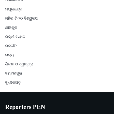
ମନୋରଞ୍ଜନ
ମୟୂରଭଞ୍ଜ
ମହିଳା ଟି-୨୦ ବିଶ୍ୱକପ
ଯାଜପୁର
ରାକ୍ଷୀ ବନ୍ଧନ
ରାଜନୀତି
ରାଜ୍ୟ
ଶିକ୍ଷା ଓ ସ୍ୱାସ୍ଥ୍ୟ
ସମ୍ବଲପୁର
ସୁନ୍ଦରଗଡ଼
Reporters PEN