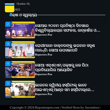
1
ସୋଆ ପକ୍ଷରୁ ରାୱେ କାର୍ଯ୍ୟକ୍ରମ ଅଧୀନରେ
October 16,
୧୧ଟି ଗ୍ରାମରେ ୧୬ଟି କୃଷକ ପ୍ରଶିକ୍ଷଣ
2025
କାର୍ଯ୍ୟକ୍ରମ ଆୟୋଜିତ
Reporters Pen
ଶିକ୍ଷା ଓ ସ୍ୱାସ୍ଥ୍ୟ
2
ସୋଆର ୨୦ତମ ପ୍ରତିଷ୍ଠା ଦିବସରେ
ବିଶ୍ୱବିଦ୍ୟାଳୟର ସଫଳତା, ଉତ୍କର୍ଷତା ଓ
ଅଗ୍ରଗତିର ସ୍ମୃତିଚାରଣ
Reporters Pen
3
ରୋଗୀମାନେ ଡାକ୍ତରଙ୍କୁ ଭଗବାନ ସଦୃଶ
ମାନନ୍ତି: ସୋଆ ଉପସଭାପତି
Reporters Pen
4
ସୋଆ ଏସ୍‌ଏଚ୍‌ଏମ୍ ପକ୍ଷରୁ ରଜ ପିଠା
ପ୍ରତିଯୋଗିତା ଆୟୋଜିତ
Reporters Pen
5
ଭାରତର ଦ୍ୱିତୀୟ ହସ୍ପିଟାଲ୍ ଭାବେ
ଆଇଏମ୍‌ଏସ୍ ଆଣ୍ଡ ସମ ହସ୍ପିଟାଲ୍‌ରେ
ଅତ୍ୟାଧୁନିକ ଡିଜିସ୍କାନର ସ୍ଥାପନ
Reporters Pen
1
ସୋଆ ପକ୍ଷରୁ ରାୱେ କାର୍ଯ୍ୟକ୍ରମ ଅଧୀନରେ
୧୧ଟି ଗ୍ରାମରେ ୧୬ଟି କୃଷକ ପ୍ରଶିକ୍ଷଣ
Copyright © 2024 Reporterspen.com | Verified News by
Ascendoor
|