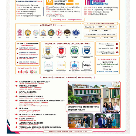
2
୨୦୨୭ ବିଶ୍ୱକପ ପାଇଁ ରବି ଶାସ୍ତ୍ରୀଙ୍କ ଟିମ୍,
ଆକାଶ ଚୋପ୍ରା ଦେଲେ ୧୦ରୁ ୮ ମାର୍କ
Reporters Pen
3
ଆଜି ସୁଦ୍ଧା ଆସିବ ବନ୍ୟା କ୍ଷୟକ୍ଷତି ରିପୋର୍ଟ
; ୨୨ଟି ଜିଲ୍ଲାକୁ ୧୧୦କୋଟି ଟଙ୍କା ମଞ୍ଜୁର
Reporters Pen
4
ସୁଦୃଢ଼ ହେବ ବିପର୍ଯ୍ୟୟ ପରିଚାଳନା ଭିତ୍ତିଭୂମି,
ନିର୍ଭୁଲ୍ ହେବ ପାଣିପାଗ ପୂର୍ବାନୁମାନ
Reporters Pen
5
ଗୋପବନ୍ଧୁ ସ୍ୱାସ୍ଥ୍ୟ ବୀମା ଯୋଜନା
ପରିବର୍ତ୍ତିତ ହେଲେ ଆନ୍ଦୋଳନ ତେଜିବ :
ଉତ୍କଳ ସାମ୍ବାଦିକ ସଂଘ
Reporters Pen
1
Shiva Mantras Sawan 2026: ଶ୍ରାବଣରେ
ନିୟମିତ ଜପ କରନ୍ତୁ ଭଗବାନ ଶିବଙ୍କ ଏହି
୩ଟି ଶକ୍ତିଶାଳୀ ମନ୍ତ୍ର, ଦୂର ହୋଇପାରେ
Reporters Pen
ଆର୍ଥିକ ସଙ୍କଟ