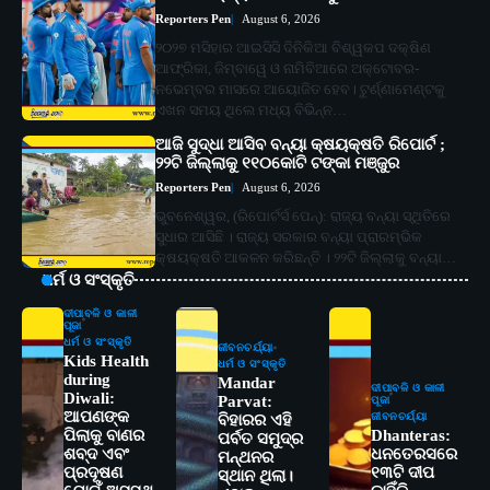
Reporters Pen
August 6, 2026
୨୦୨୭ ମସିହାର ଆଇସିସି ଦିନିକିଆ ବିଶ୍ୱକପ ଦକ୍ଷିଣ
ଆଫ୍ରିକା, ଜିମ୍ବାୱେ ଓ ନାମିବିଆରେ ଅକ୍ଟୋବର-
ନଭେମ୍ବର ମାସରେ ଆୟୋଜିତ ହେବ। ଟୁର୍ଣ୍ଣାମେଣ୍ଟକୁ
ଏଖନ ସମୟ ଥିଲେ ମଧ୍ୟ ବିଭିନ୍ନ…
ଆଜି ସୁଦ୍ଧା ଆସିବ ବନ୍ୟା କ୍ଷୟକ୍ଷତି ରିପୋର୍ଟ ;
୨୨ଟି ଜିଲ୍ଲାକୁ ୧୧୦କୋଟି ଟଙ୍କା ମଞ୍ଜୁର
Reporters Pen
August 6, 2026
ଭୁବନେଶ୍ୱର, (ରିପୋର୍ଟର୍ସ ପେନ୍‌): ରାଜ୍ୟ ବନ୍ୟା ସ୍ଥିତିରେ
ସୁଧାର ଆସିଛି । ରାଜ୍ୟ ସରକାର ବନ୍ୟା ପ୍ରାରମ୍ଭିକ
କ୍ଷୟକ୍ଷତି ଆକଳନ କରିଛନ୍ତି । ୨୨ଟି ଜିଲ୍ଲାକୁ ବନ୍ୟା…
ଧର୍ମ ଓ ସଂସ୍କୃତି
ଦୀପାବଳି ଓ କାଳୀ
ପୂଜା
ଧର୍ମ ଓ ସଂସ୍କୃତି
ଜୀବନଚର୍ଯ୍ୟା
Kids Health
ଧର୍ମ ଓ ସଂସ୍କୃତି
during
Mandar
ଦୀପାବଳି ଓ କାଳୀ
Diwali:
Parvat:
ପୂଜା
ଆପଣଙ୍କ
ଜୀବନଚର୍ଯ୍ୟା
ବିହାରର ଏହି
ପିଲାକୁ ବାଣର
Dhanteras:
ପର୍ବତ ସମୁଦ୍ର
ଶବ୍ଦ ଏବଂ
ଧନତେରସରେ
ମନ୍ଥନର
ପ୍ରଦୂଷଣ
୧୩ଟି ଦୀପ
ସ୍ଥାନ ଥିଲା।