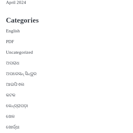
April 2024
Categories
English
PDF
Uncategorized
ଅପରାଧ
ଅପରେସନ୍ ସିନ୍ଦୁର
ଆଇପିଏଲ
କଟକ
କେନ୍ଦ୍ରାପଡ଼ା
ଖେଳ
ଖୋର୍ଦ୍ଧା