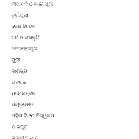
ଦୀପାବଳି ଓ କାଳୀ ପୂଜା
ଦୁର୍ଗାପୂଜା
ଦେଶ-ବିଦେଶ
ଧର୍ମ ଓ ସଂସ୍କୃତି
2
ନବରଙ୍ଗପୁର
ସୋଆର ୨୦ତମ ପ୍ରତିଷ୍ଠା
ପୁରୀ
ଦିବସରେ ବିଶ୍ୱବିଦ୍ୟାଳୟର
ସଫଳତା, ଉତ୍କର୍ଷତା ଓ
Reporters Pen
ବାଣିଜ୍ୟ
ଅଗ୍ରଗତିର ସ୍ମୃତିଚାରଣ
ଭଦ୍ରକ
3
ରୋଗୀମାନେ ଡାକ୍ତରଙ୍କୁ
ମନୋରଞ୍ଜନ
ଭଗବାନ ସଦୃଶ ମାନନ୍ତି: ସୋଆ
ମୟୂରଭଞ୍ଜ
ଉପସଭାପତି
Reporters Pen
ମହିଳା ଟି-୨୦ ବିଶ୍ୱକପ
4
ଯାଜପୁର
ସୋଆ ଏସ୍‌ଏଚ୍‌ଏମ୍ ପକ୍ଷରୁ
ରଜ ପିଠା ପ୍ରତିଯୋଗିତା
ରାକ୍ଷୀ ବନ୍ଧନ