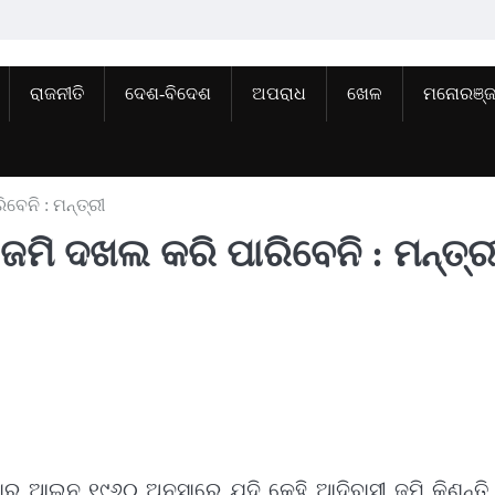
ରାଜନୀତି
ଦେଶ-ବିଦେଶ
ଅପରାଧ
ଖେଳ
ମନୋରଞ୍
ବେନି : ମନ୍ତ୍ରୀ
ଜମି ଦଖଲ କରି ପାରିବେନି : ମନ୍ତ୍ର
ାର ଆଇନ ୧୯୬୦ ଅନୁସାରେ ଯଦି କେହି ଆଦିବାସୀ ଜମି କିଣନ୍ତି,