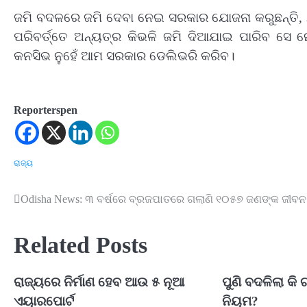
ଜମି ବଦଳରେ ଜମି ଦେବା ନେଇ ସରକାର ଯୋଜନା କରୁଛନ୍ତି, 
ପରିବର୍ତ୍ତେ ଅନ୍ୟତ୍ର କିଭଳି ଜମି ଦିଆଯାଇ ପାରିବ ସେ 
କନସିଭ ନୁହେଁ ଆମ ସରକାର ଡେଲିଭରି କରିବ।
Reporterspen
ରାଜ୍ୟ
Odisha News: ୩ ବର୍ଷରେ ବ୍ରଜପାତରେ ଗଲାଣି ୧୦୫୭ ଜଣଙ୍କ ଜୀବନ
Post
navigation
Related Posts
ରାଜ୍ୟରେ ନିର୍ମାଣ ହେବ ଆଉ ୫ ନୂଆ
ପୁଣି ବଦଳିଲା କି 
ଏୟାରପୋର୍ଟ
ନିୟମ?