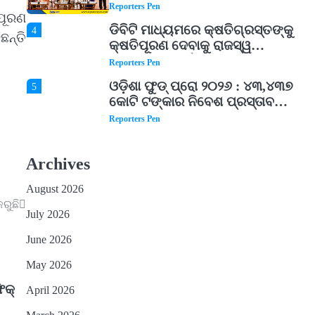
ହସ୍ତତନ୍ତ ପୁରସ୍କାର ପ୍ରଦାନ,
Reporters Pen
ପୂରଣ
ଓଡ଼ିଶାରୁ ୨ ଜଣଙ୍କୁ ମିଳିଲା
ଡିବିଟି ମାଧ୍ୟମରେ କ୍ଷତିଗ୍ରସ୍ତଙ୍କୁ
4
ନ୍ତି
କ୍ଷତିପୂରଣ ଦେବାକୁ ରାଜସ୍ୱ
ମନ୍ତ୍ରୀଙ୍କ ନିର୍ଦ୍ଦେଶ
Reporters Pen
ଓଡ଼ିଶା ଫୁଡ୍ ପ୍ରୋ ୨୦୨୬ : ୪୩,୪୩୭
5
କୋଟି ଟଙ୍କାର ନିବେଶ ପ୍ରସ୍ତାବ
ହାସଲ
Reporters Pen
ଘରର ବାସ୍ତୁଦୋଷ ଦୂର କରିବ ଲିଲି
1
ଫୁଲ!
Archives
Reporters Pen
August 2026
‘ଭବିଷ୍ୟତ ପିଢିର ଆକାଂକ୍ଷାକୁ ପୂରଣ
2
ରୁଛି
କରିବା ଲାଗି ଶିକ୍ଷା ବ୍ୟବସ୍ଥାରେ
July 2026
ପରିବର୍ତ୍ତନ ଜରୁରୀ’
Reporters Pen
June 2026
୨୨ଜଣ ବୁଣାକାରଙ୍କୁ ସନ୍ଥ କବୀର
3
May 2026
ହସ୍ତତନ୍ତ ପୁରସ୍କାର ଏବଂ ଜାତୀୟ
ହସ୍ତତନ୍ତ ପୁରସ୍କାର ପ୍ରଦାନ,
କ୍‌
Reporters Pen
April 2026
ଓଡ଼ିଶାରୁ ୨ ଜଣଙ୍କୁ ମିଳିଲା
ଡିବିଟି ମାଧ୍ୟମରେ କ୍ଷତିଗ୍ରସ୍ତଙ୍କୁ
4