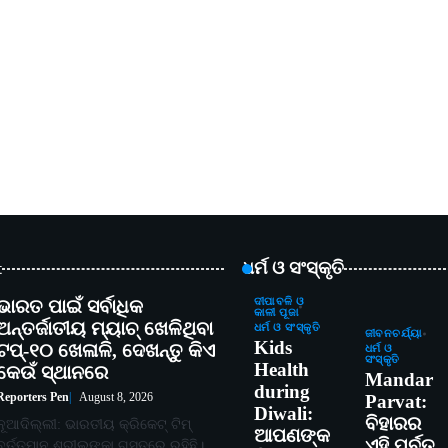
t
ଧର୍ମ ଓ ସଂସ୍କୃତି
ଭାରତ ପାଇଁ ସର୍ବାଧିକ
ଦୀପାବଳି ଓ
କାଳୀ ପୂଜା
ଅନ୍ତର୍ଜାତୀୟ ମ୍ୟାଚ୍ ଖେଳିଥିବା
ଧର୍ମ ଓ ସଂସ୍କୃତି
ଜୀବନଚର୍ଯ୍ୟା
Kids
ଟପ୍-୧୦ ଖେଳାଳି, ଦେଖନ୍ତୁ କିଏ
ଧର୍ମ ଓ
ସଂସ୍କୃତି
Health
କେଉଁ ସ୍ଥାନରେ
Mandar
during
Reporters Pen
August 8, 2026
Parvat:
Diwali:
ବିହାରର
ନୂଆଦିଲ୍ଲୀ: ଭାରତୀୟ କ୍ରିକେଟ୍ ଟିମ୍
ଆପଣଙ୍କ
ଏହି ପର୍ବତ
ବର୍ତ୍ତମାନ ଶ୍ରୀଲଙ୍କା ଗସ୍ତରେ ରହିଛି।