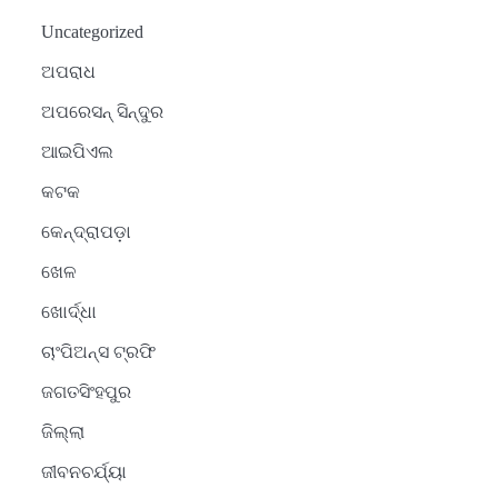
Uncategorized
ଅପରାଧ
ଅପରେସନ୍ ସିନ୍ଦୁର
ଆଇପିଏଲ
କଟକ
କେନ୍ଦ୍ରାପଡ଼ା
ଖେଳ
ଖୋର୍ଦ୍ଧା
ଚାଂପିଅନ୍ସ ଟ୍ରଫି
ଜଗତସିଂହପୁର
ଜିଲ୍ଲା
ଜୀବନଚର୍ଯ୍ୟା