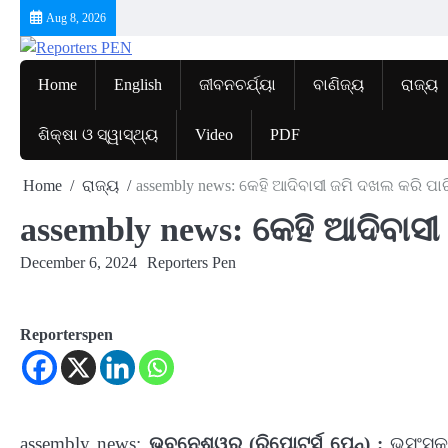
Skip
Aug 8, 2026
to
content
Home
English
ଜୀବନଚର୍ଯ୍ୟା
ବାଣିଜ୍ୟ
ରାଜ୍ୟ
ଶିକ୍ଷା ଓ ସ୍ୱାସ୍ଥ୍ୟ
Video
PDF
Home
ରାଜ୍ୟ
assembly news: କେହି ଆଦିବାସୀ ଜମି ଦଖଲ କରି ପାରି
assembly news: କେହି ଆଦିବାସୀ 
December 6, 2024
Reporters Pen
Reporterspen
assembly news:
ଭୁବନେଶ୍ୱର (ରିପୋଟର୍ସ ପେନ୍‌) :
ଭୂସଂସ୍କ