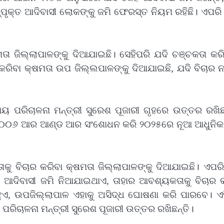
କ୍ତ ଆଦିବାସୀ ଲୋକଙ୍କୁ ଜମି ଫେରସ୍ତ ନିୟମ ରହିଛି। ଏପରି
ମତା ଜିଲ୍ଲାପାଳଙ୍କୁ ଦିଆଯାଇଛି। ସେହିପରି ଯଦି ଚଞ୍ଚକତା କର
ରିବା କ୍ଷମତା ଉପ ଜିଲ୍ଲପାଳଙ୍କୁ ଦିଆଯାଇଛି, ଯଦି ବିଚାର ନ
୍ୟାୟ ପରିଚାଳନା ମନ୍ତ୍ରୀ ସୁରେଶ ପୂଜାରୀ ଗୃହରେ ଉତ୍ତର ରଖିଛ
, ୨୦୦୬ ଆର ଆଣ୍ଡ ଆର ସଂଶୋଧନ କରି ୨୦୨୫ରେ ନୂଆ ଆଧୁନି
ତାକୁ ବିଚାର କରିବା କ୍ଷମତା ଜିଲ୍ଲାପାଳଙ୍କୁ ଦିଆଯାଇଛି। ଏପର
ଦି ଆଦିବାସୀ ଜମି ନିଆଯାଇଥାଏ, ତାହାର ଆବଶ୍ୟକତାକୁ ବିଚାର 
ହୁଏ, ଉପଜିଲ୍ଲାପାଳ ଏହାକୁ ଅସିଦ୍ଧ ଘୋଷଣା କରି ପାରବେ। ଏହ
ୟ ପରିଚାଳନା ମନ୍ତ୍ରୀ ସୁରେଶ ପୂଜାରୀ ଉତ୍ତର ରଖିଛନ୍ତି।