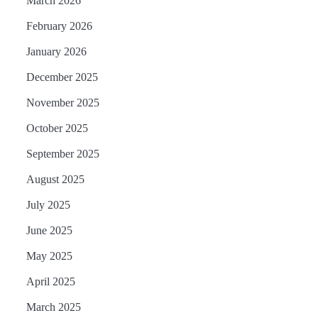
March 2026
କ୍ଷତିପୂରଣ ଦେବାକୁ ରାଜସ୍ୱ
February 2026
ମନ୍ତ୍ରୀଙ୍କ ନିର୍ଦ୍ଦେଶ
Reporters Pen
January 2026
ଓଡ଼ିଶା ଫୁଡ୍ ପ୍ରୋ ୨୦୨୬ : ୪୩,୪୩୭
5
କୋଟି ଟଙ୍କାର ନିବେଶ ପ୍ରସ୍ତାବ
December 2025
ହାସଲ
Reporters Pen
November 2025
October 2025
September 2025
August 2025
July 2025
June 2025
May 2025
April 2025
March 2025