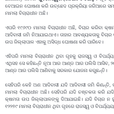
ବେଆଇନ ଘୋଷଣା କରି ଉଚ୍ଛେଦ ପ୍ରକ୍ରିୟା ଜରିଆରେ ସମ୍ପୃ
ମାମଲା ବିଚାରାଧୀନ ଅଛି।
ଏପରି ୧୯୬୯୦ ମାମଲା ବିଚାରାଧୀନ ଅଛି, ବିଚାର କରିବା କ୍ଷ
ଆଦିବାସୀ ଜମି ନିଆଯାଇଥାଏ। ତାହାର ଆବଶ୍ୟକତାକୁ ବିଚାର କ
ଉପ ଜିଲ୍ଲାପାଳ ଏହାକୁ ଅସିଦ୍ଧ ଘୋଷଣା କରି ପାରିବେ।
ଏହିପରି ମାମଲା ବିଚାରାଧୀନ ଥିବା ଗୃହକୁ ରାଜସ୍ୱ ଓ ବିପର୍ଯ
ଏଥିସହ ସେ କହିଛନ୍ତି ନୂଆ ଆର ଆଣ୍ଡ ଆର ପଲିସି ଆସିବ
ଆଣ୍ଡ ଆର ପଲିସି ଆଣିବାକୁ ସରକାର ଯୋଜନା କରୁଛନ୍ତି।
ସେହିପରି କେହି ଅଣ ଆଦିବାସୀ ଯଦି ଆଦିବାସୀ ଜମି କିଣନ୍ତି, 
ମାମଲା ବିଚାରାଧୀନ ଅଛି। ସେହିପରି ଯଦି ଚଞ୍ଚକତା କରି ଯ
କ୍ଷମତା ଉପ ଜିଲ୍ଲାପାଳଙ୍କୁ ଦିଆଯାଇଛି। ଯଦି ବିଚାର ନ 
୧୨୨୭୯ ମାମଲା ବିଚାରାଧୀନ ଥିବା ଗୃହରେ ରାଜସ୍ୱ ଓ ବିପର୍ଯ୍ୟ