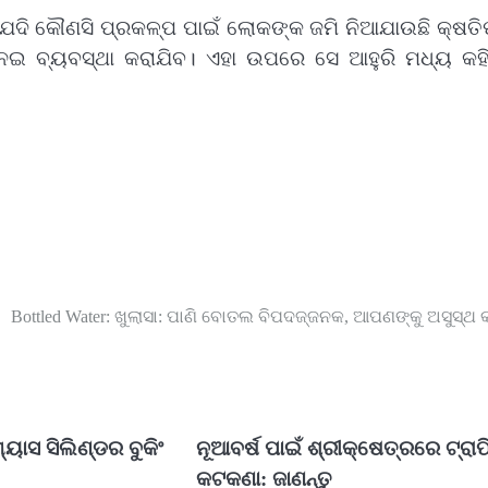
ଯଦି କୌଣସି ପ୍ରକଳ୍ପ ପାଇଁ ଲୋକଙ୍କ ଜମି ନିଆଯାଉଛି କ୍ଷତି
ନେଇ ବ୍ୟବସ୍ଥା କରାଯିବ। ଏହା ଉପରେ ସେ ଆହୁରି ମଧ୍ୟ କହିଛ
Bottled Water: ଖୁଲାସା: ପାଣି ବୋତଲ ବିପଦଜ୍ଜନକ, ଆପଣଙ୍କୁ ଅସୁସ୍ଥ କ
ଗ୍ୟାସ ସିଲିଣ୍ଡର ବୁକିଂ
ନୂଆବର୍ଷ ପାଇଁ ଶ୍ରୀକ୍ଷେତ୍ରରେ ଟ୍ରାଫି
କଟକଣା: ଜାଣନ୍ତୁ