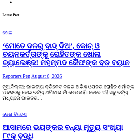
Instagram
Latest Post
ଖେଳ
‘ମୋତେ ଦଳରୁ ବାଦ୍ ଦିଅ’, କୋଚ୍ ଓ
ଚୟନକର୍ତ୍ତାଙ୍କୁ ରୋହିତଙ୍କ ଖୋଲା
ଚ୍ୟାଲେଞ୍ଜ! ମହମ୍ମଦ କୈଫଙ୍କ ବଡ଼ ବୟାନ
Reporters Pen
August 6, 2026
ନୂଆଦିଲ୍ଲୀ: ଭାରତୀୟ କ୍ରିକେଟ ଦଳର ଅଭିଜ୍ଞ ଓପନର ରୋହିତ ଶର୍ମାଙ୍କ
ଅବସରକୁ ନେଇ ଚର୍ଚ୍ଚା ଥମିବାର ନାଁ ନେଉନାହିଁ। ତେବେ ଏହି ସବୁ ଚର୍ଚ୍ଚା
ମଧ୍ୟରେ ଭାରତର…
ଦେଶ-ବିଦେଶ
ଆସାମରେ ଭୟଙ୍କର ବନ୍ୟା ମୃତ୍ୟୁ ସଂଖ୍ୟା
୮୯କୁ ବୃଦ୍ଧି