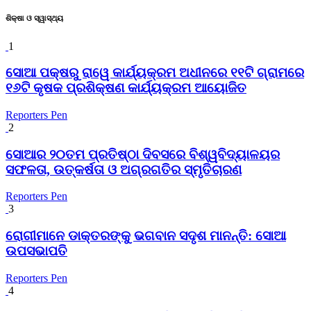
ଶିକ୍ଷା ଓ ସ୍ୱାସ୍ଥ୍ୟ
1
ସୋଆ ପକ୍ଷରୁ ରାୱେ କାର୍ଯ୍ୟକ୍ରମ ଅଧୀନରେ ୧୧ଟି ଗ୍ରାମରେ
୧୬ଟି କୃଷକ ପ୍ରଶିକ୍ଷଣ କାର୍ଯ୍ୟକ୍ରମ ଆୟୋଜିତ
Reporters Pen
2
ସୋଆର ୨୦ତମ ପ୍ରତିଷ୍ଠା ଦିବସରେ ବିଶ୍ୱବିଦ୍ୟାଳୟର
ସଫଳତା, ଉତ୍କର୍ଷତା ଓ ଅଗ୍ରଗତିର ସ୍ମୃତିଚାରଣ
Reporters Pen
3
ରୋଗୀମାନେ ଡାକ୍ତରଙ୍କୁ ଭଗବାନ ସଦୃଶ ମାନନ୍ତି: ସୋଆ
ଉପସଭାପତି
Reporters Pen
4