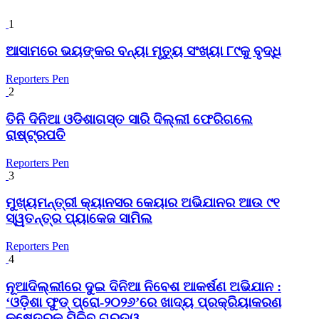
1
ଆସାମରେ ଭୟଙ୍କର ବନ୍ୟା ମୃତ୍ୟୁ ସଂଖ୍ୟା ୮୯କୁ ବୃଦ୍ଧି
Reporters Pen
2
ତିନି ଦିନିଆ ଓଡିଶାଗସ୍ତ ସାରି ଦିଲ୍ଲୀ ଫେରିଗଲେ
ରାଷ୍ଟ୍ରପତି
Reporters Pen
3
ମୁଖ୍ୟମନ୍ତ୍ରୀ କ୍ୟାନସର କେୟାର ଅଭିଯାନର ଆଉ ୯୧
ସ୍ୱତନ୍ତ୍ର ପ୍ୟାକେଜ ସାମିଲ
Reporters Pen
4
ନୂଆଦିଲ୍ଲୀରେ ଦୁଇ ଦିନିଆ ନିବେଶ ଆକର୍ଷଣ ଅଭିଯାନ :
‘ଓଡ଼ିଶା ଫୁଡ୍ ପ୍ରୋ-୨୦୨୬’ରେ ଖାଦ୍ୟ ପ୍ରକ୍ରିୟାକରଣ
କ୍ଷେତ୍ରକୁ ମିଳିବ ଗୁରୁତ୍ୱ