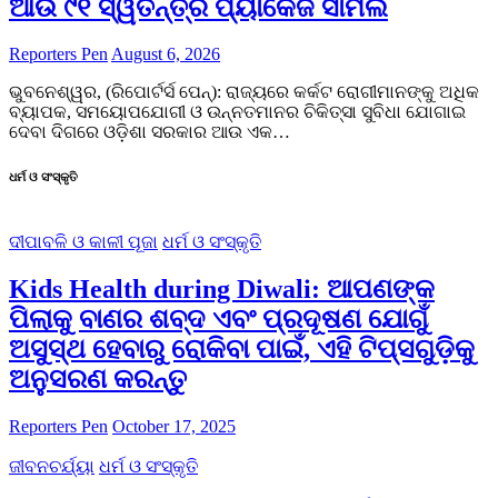
ଆଉ ୯୧ ସ୍ୱତନ୍ତ୍ର ପ୍ୟାକେଜ ସାମିଲ
Reporters Pen
August 6, 2026
ଭୁବନେଶ୍ୱର, (ରିପୋର୍ଟର୍ସ ପେନ୍‌): ରାଜ୍ୟରେ କର୍କଟ ରୋଗୀମାନଙ୍କୁ ଅଧିକ
ବ୍ୟାପକ, ସମୟୋପଯୋଗୀ ଓ ଉନ୍ନତମାନର ଚିକିତ୍ସା ସୁବିଧା ଯୋଗାଇ
ଦେବା ଦିଗରେ ଓଡ଼ିଶା ସରକାର ଆଉ ଏକ…
ଧର୍ମ ଓ ସଂସ୍କୃତି
ଦୀପାବଳି ଓ କାଳୀ ପୂଜା
ଧର୍ମ ଓ ସଂସ୍କୃତି
Kids Health during Diwali: ଆପଣଙ୍କ
ପିଲାକୁ ବାଣର ଶବ୍ଦ ଏବଂ ପ୍ରଦୂଷଣ ଯୋଗୁଁ
ଅସୁସ୍ଥ ହେବାରୁ ରୋକିବା ପାଇଁ, ଏହି ଟିପ୍ସଗୁଡ଼ିକୁ
ଅନୁସରଣ କରନ୍ତୁ
Reporters Pen
October 17, 2025
ଜୀବନଚର୍ଯ୍ୟା
ଧର୍ମ ଓ ସଂସ୍କୃତି