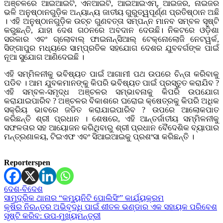
ଅଞ୍ଚଳରେ ଆଇଆଇଟି, ଏନଆଇଟି, ଆଇଆଇଏମ୍, ଆଇଜର, ନାଇଜର
ଭଳି ଅନୁଷ୍ଠାନଗୁଡ଼ିକ ଅନ୍ୟାନ୍ୟ ଜାତୀୟ ଗୁରୁତ୍ୱପୂର୍ଣ୍ଣ ପ୍ରତିଷ୍ଠାନ ଅଛି
। ଏହି ଅନୁଷ୍ଠାନଗୁଡ଼ିକ ଉଚ୍ଚ ଗୁଣବତ୍ତା ସମ୍ପନ୍ନ ମାନବ ସମ୍ବଳ ସୃଷ୍ଟି
କରୁଛନ୍ତି, ଯାହା ଦେଶ ଗଠନରେ ଅବଦାନ ଦେଉଛି। ନିକଟରେ ଓଡ଼ିଶା
ସରକାର ଏବଂ ଗ୍ଲୋବାଲ୍ ଫାଇନାନ୍ସିଆଲ୍ ଟେକ୍ନୋଲୋଜି ନେଟୱର୍କ,
ସିଙ୍ଗାପୁର ମଧ୍ୟରେ ସାମ୍ପ୍ରତିକ ସହଯୋଗ ଦେଶର ଯୁବବର୍ଗଙ୍କ ପାଇଁ
ନୂଆ ସୁଯୋଗ ଆଣିଦେଇଛି ।
ଏହି ସମ୍ମିଳନୀକୁ ଭବିଷ୍ୟତ ପାଇଁ ଆଗାମୀ ପଥ ଉପରେ ଚିନ୍ତା କରିବାକୁ
ପଡିବ । ଆମ ଯୁବକମାନଙ୍କୁ କିପରି ଭବିଷ୍ୟତ ପାଇଁ ପ୍ରସ୍ତୁତ କରାଯିବ ?
ଏହି ସମ୍ବଳ-ସମୃଦ୍ଧ ଅଞ୍ଚଳର ସମ୍ଭାବନାକୁ କିପରି ଉପଯୋଗ
କରାଯାଇପାରିବ ? ଅଞ୍ଚଳର ବିକାଶରେ ଘରୋଇ କ୍ଷେତ୍ରକୁ କିପରି ଅଧିକ
ସକ୍ରିୟ ଭାବରେ ଜଡିତ କରାଯାଇପାରିବ ? ଉପରେ ଆଲୋକପାତ
କରିଛନ୍ତି ଶ୍ରୀ ପ୍ରଧାନ । ଶେଷରେ, ଏହି ଆନ୍ତର୍ଜାତୀୟ ସମ୍ମିଳନୀକୁ
ସଫଳତାର ସହ ଆୟୋଜନ କରିଥିବାରୁ ଶ୍ରୀ ପ୍ରଧାନ ବୈଦେଶିକ ବ୍ୟାପାର
ମନ୍ତ୍ରଣାଳୟ, ଟିଇଏଫ ଏବଂ ସିଆଇଆଇକୁ ପ୍ରଶଂସା କରିଛନ୍ତି ।
Reporterspen
ଦେଶ-ବିଦେଶ
Post
ସାମୁଦ୍ରିକ ଥାନାର “କମ୍ୟୁନିଟି ପୋଲିସିଂ” କାର୍ଯ୍ୟକ୍ରମ
କୃଷିର ନିରନ୍ତର ଅଭିବୃଦ୍ଧି ପାଇଁ ଶୀତଳ ଭଣ୍ଡାର ଏକ ସହାୟକ ପରିବେଶ
navigation
ସୃଷ୍ଟି କରିବ: ଉପ-ମୁଖ୍ୟମନ୍ତ୍ରୀ