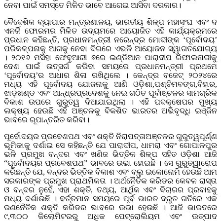
ନେବା ପାଇଁ ସମସ୍ତେ ମିଳିତ ଭାବେ ଆଗେଇ ଆସିବା ଦରକାର।
ବୈଦେଶିକ ବ୍ୟାପାର ମନ୍ତ୍ରଣାଳୟ, ଭାରତୀୟ ଶିଳ୍ପ ମହାସଂଘ ଏବଂ ଦ
ଏନର୍ଜି ଫୋରମର ମିଳିତ ଉଦ୍ୟମରେ ଆୟୋଜିତ ଏହି କାର୍ଯ୍ୟକ୍ରମରେ
ପ୍ରଧାନ କହିଛନ୍ତି, ପ୍ରଧାନମନ୍ତ୍ରୀ ନରେନ୍ଦ୍ର ମୋଦୀଙ୍କ ‘ପୂର୍ବୋଦୟ’
ପରିକଳ୍ପନାକୁ ଆଗକୁ ନେବା ଦିଗରେ ଏଭଳି ଆୟୋଜନ ସ୍ୱାଗତଯୋଗ୍ୟ
। ୨୦୧୬ ମସିହା ଫେବୃଆରୀ ୬ରେ ଇଣ୍ଡିଆନ ପାରାଦୀପ ରିଫାଇନାରୀକୁ
ଦେଶ ପାଇଁ ଉତ୍ସର୍ଗ କରିବା ସମୟରେ ପ୍ରଧାନମନ୍ତ୍ରୀ ପ୍ରଥମେ
‘ପୂର୍ବୋଦୟ’ର ଆଧାର ଶିଳା ରଖିଥିଲେ । କେନ୍ଦ୍ର ବଜେଟ୍ ୨୦୨୪ରେ
ମଧ୍ୟ ଏହି ପୂର୍ବୋଦୟ ଯୋଜନାକୁ ଆଣି ଓଡ଼ିଶା,ପଶ୍ଚିମବଙ୍ଗ,ବିହାର,
ଝାଡ଼ଖଣ୍ଡ ଏବଂ ଆନ୍ଧ୍ରପ୍ରଦେଶକୁ ନେଇ ଗଠିତ ପୂର୍ବାଞ୍ଚଳର ସାମଗ୍ରିକ
ବିକାଶ ଉପରେ ଗୁରୁତ୍ୱ ଦିଆଯାଇଥିଲା । ଏହି ପଦକ୍ଷେପର ମୁଖ୍ୟ
ଲକ୍ଷ୍ୟ ହେଉଛି ଏହି ଅଞ୍ଚଳକୁ ବିକଶିତ ଭାରତର ଅଭିବୃଦ୍ଧି ଇଞ୍ଜିନ
ଭାବରେ ରୂପାନ୍ତରିତ କରିବା।
ପୂର୍ବୋଦୟର ପ୍ରବେଶପଥ ଏବଂ ଶକ୍ତି ନିରାପତ୍ତାଅଞ୍ଚଳର ଗୁରୁତ୍ୱପୂର୍ଣ୍ଣ
ଭୂମିକାକୁ ଦର୍ଶାଇ ସେ କହିଛନ୍ତି ଯେ ପାରାଦୀପ, ଧାମରା ଏବଂ ଗୋପାଳପୁର
ଭଳି ପ୍ରମୁଖ ବନ୍ଦର ଏବଂ ଖଣିଜ ଭିତ୍ତିକ ଶିଳ୍ପ ସହିତ ଓଡ଼ିଶା ଆଜି
“ପୂର୍ବୋଦୟର ପ୍ରବେଶପଥ” ଭାବରେ ଉଭା ହୋଇଛି । ସେ ଗୁରୁତ୍ୱାରୋପ
କରିଛନ୍ତି ଯେ, ବନ୍ଦର ଭିତ୍ତିକ ବିକାଶ ଏବଂ ବ୍ଲୁ ଇକୋନୋମି ହେଉଛି ଆମ
ସରକାରଙ୍କ ପ୍ରମୁଖ ପ୍ରାଥମିକତା । ଅର୍ଥନୈତିକ କରିଡର କେବଳ ରାସ୍ତା
ଓ ବନ୍ଦର ନୁହେଁ, ଏହା ଶକ୍ତି, ତଥ୍ୟ, ଆର୍ଥିକ ଏବଂ ବିଚାରର ପ୍ରବାହକୁ
ମଧ୍ୟ ଦର୍ଶାଉଛି । ବର୍ତ୍ତମାନ ସମୟରେ ପୂର୍ବ ଭାରତ ଦ୍ରୁତ ଗତିରେ ଏକ
ରଣନୈତିକ ଶକ୍ତି କରିଡର ଭାବରେ ଉଭା ହେଉଛି । ଆଜି ଭାରତରେ
୯,୩୦୦ କିଲୋମିଟରରୁ ଅଧିକ ପେଟ୍ରୋଲିୟମ ଏବଂ ଉତ୍ପାଦ