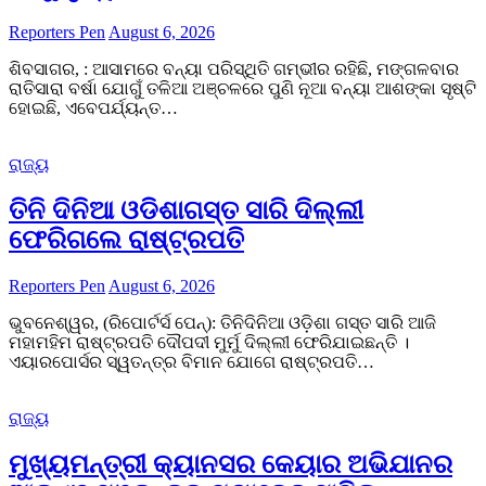
Reporters Pen
August 6, 2026
ଶିବସାଗର, : ଆସାମରେ ବନ୍ୟା ପରିସ୍ଥିତି ଗମ୍ଭୀର ରହିଛି, ମଙ୍ଗଳବାର
ରାତିସାରା ବର୍ଷା ଯୋଗୁଁ ତଳିଆ ଅଞ୍ଚଳରେ ପୁଣି ନୂଆ ବନ୍ୟା ଆଶଙ୍କା ସୃଷ୍ଟି
ହୋଇଛି, ଏବେପର୍ଯ୍ୟନ୍ତ…
ରାଜ୍ୟ
ତିନି ଦିନିଆ ଓଡିଶାଗସ୍ତ ସାରି ଦିଲ୍ଲୀ
ଫେରିଗଲେ ରାଷ୍ଟ୍ରପତି
Reporters Pen
August 6, 2026
ଭୁବନେଶ୍ୱର, (ରିପୋର୍ଟର୍ସ ପେନ୍‌): ତିନିଦିନିଆ ଓଡ଼ିଶା ଗସ୍ତ ସାରି ଆଜି
ମହାମହିମ ରାଷ୍ଟ୍ରପତି ଦୌପଦୀ ମୁର୍ମୁ ଦିଲ୍ଲୀ ଫେରିଯାଇଛନ୍ତି ।
ଏୟାରପୋର୍ସର ସ୍ୱତନ୍ତ୍ର ବିମାନ ଯୋଗେ ରାଷ୍ଟ୍ରପତି…
ରାଜ୍ୟ
ମୁଖ୍ୟମନ୍ତ୍ରୀ କ୍ୟାନସର କେୟାର ଅଭିଯାନର