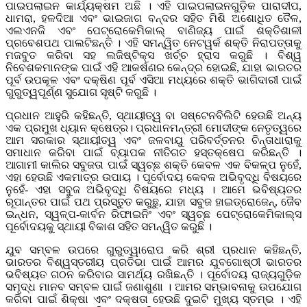
ପାଇପଲାଇନ କାର୍ଯ୍ୟକ୍ଷମ ଅଛି । ଏହି ପାଇପଲାଇନଗୁଡ଼ିକ ପାରାଦୀପ,
ଧାମରା, ହଳଦିଆ ଏବଂ ଭାଇଜାଗ ବନ୍ଦର ସହିତ ମିଶି ଅଶୋଧିତ ତୈଳ,
ଏଲଏନଜି ଏବଂ ପେଟ୍ରୋକେମିକାଲ୍ ବାଣିଜ୍ୟ ପାଇଁ ଶକ୍ତିଶାଳୀ
ପ୍ରବେଶପଥ ପାଲଟିଛନ୍ତି । ଏହି ସମନ୍ୱିତ ନେଟୱର୍କ ଶକ୍ତି ନିରାପତ୍ତାକୁ
ମଜବୁତ କରିବା ସହ ଲଜିଷ୍ଟିକ୍ସ ଖର୍ଚ୍ଚ ହ୍ରାସ କରୁଛି । ବିଶ୍ୱ
ନିବେଶକମାନଙ୍କ ପାଇଁ ଏହି ଆକର୍ଷଣର କେନ୍ଦ୍ର ହୋଇଛି, ଯାହା ଭାରତର
ପୂର୍ବ ଉପକୂଳ ଏବଂ ଦକ୍ଷିଣ ପୂର୍ବ ଏସିଆ ମଧ୍ୟରେ ଶକ୍ତି ଭାଗିଦାରୀ ପାଇଁ
ଗୁରୁତ୍ୱପୂର୍ଣ୍ଣ ସୁଯୋଗ ସୃଷ୍ଟି କରୁଛି ।
ପ୍ରଧାନ ଆହୁରି କହିଛନ୍ତି, ସ୍ଥାୟୀତ୍ୱ ବା ସଷ୍ଟେନବିଲିଟି ହେଉଛି ଅନ୍ୟ
ଏକ ପ୍ରମୁଖ ଧ୍ୟାନ କ୍ଷେତ୍ର। ପ୍ରଧାନମନ୍ତ୍ରୀ ମୋଦୀଙ୍କ ନେତୃତ୍ୱରେ
ଆମ ସରକାର ସ୍ଥାୟୀତ୍ୱ ଏବଂ ଜଳବାୟୁ ପରିବର୍ତ୍ତନର ଚିନ୍ତାଧାରାକୁ
ସମାଧାନ କରିବା ପାଇଁ ବ୍ୟାପକ ନୀତିଗତ ହସ୍ତକ୍ଷେପ କରିଛନ୍ତି ।
ଆଗାମୀ କାଲିର ସବୁଜତା ପାଇଁ ସ୍ୱଚ୍ଛ ଶକ୍ତି କେବଳ ଏକ ବିକଳ୍ପ ନୁହେଁ,
ଏହା ହେଉଛି ଏକମାତ୍ର ଉପାୟ । ପୂର୍ବୋଦୟ କେବଳ ଅଭିବୃଦ୍ଧି ବିଷୟରେ
ନୁହେଁ- ଏହା ସବୁଜ ଅଭିବୃଦ୍ଧି ବିଷୟରେ ମଧ୍ୟ । ଆମେ ଭବିଷ୍ୟତର
ରୂପାନ୍ତର ପାଇଁ ପଥ ପ୍ରସ୍ତୁତ କରୁଛୁ, ଯାହା ସବୁଜ ହାଇଡ୍ରୋଜେନ୍, ଜୈବ
ଇନ୍ଧନ, ସ୍ୱଳ୍ପ-କାର୍ବନ ରିଫାଇନିଂ ଏବଂ ସ୍ୱଚ୍ଛ ପେଟ୍ରୋକେମିକାଲ୍ସ
ପୂର୍ବୋଦୟକୁ ସ୍ଥାୟୀ ବିକାଶ ସହିତ ସମନ୍ୱିତ କରୁଛି ।
ଯୁବ ସମ୍ବଳ ଉପରେ ଗୁରୁତ୍ୱାରୋପ କରି ଶ୍ରୀ ପ୍ରଧାନ କହିଛନ୍ତି,
ଭାରତର ବିଶ୍ୱସ୍ତରୀୟ ପ୍ରତିଭା ପାଇଁ ଆମର ଯୁବଗୋଷ୍ଠୀ ଭାରତର
ଭବିଷ୍ୟତ ଗଠନ କରିବାର ସାମର୍ଥ୍ୟ ରଖିଛନ୍ତି । ପୂର୍ବୋଦୟ ରାଜ୍ୟଗୁଡ଼ିକ
ସମୃଦ୍ଧ ମାନବ ସମ୍ବଳ ପାଇଁ ଜଣାଶୁଣା । ଆମର ସମ୍ଭାବନାକୁ ଉପଯୋଗ
କରିବା ପାଇଁ ଶିକ୍ଷା ଏବଂ ଦକ୍ଷତା ହେଉଛି ଦୁଇଟି ମୁଖ୍ୟ ସ୍ତମ୍ଭ । ଏହି