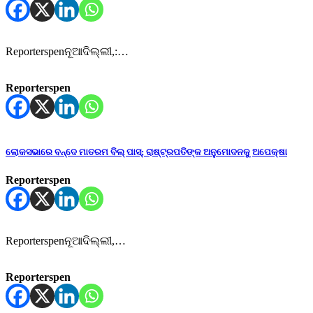
Reporterspenନୂଆଦିଲ୍ଲୀ,:…
Reporterspen
ଲୋକସଭାରେ ବନ୍ଦେ ମାତରମ ବିଲ୍ ପାସ୍‌; ରାଷ୍ଟ୍ରପତିଙ୍କ ଅନୁମୋଦନକୁ ଅପେକ୍ଷା
Reporterspen
Reporterspenନୂଆଦିଲ୍ଲୀ,…
Reporterspen