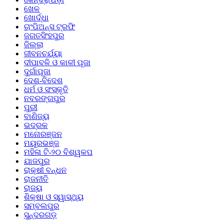
ଖେଳ
ଖୋର୍ଦ୍ଧା
ଚାଂପିଅନ୍ସ ଟ୍ରଫି
ଜଗତସିଂହପୁର
ଜିଲ୍ଲା
ଜୀବନଚର୍ଯ୍ୟା
ଦୀପାବଳି ଓ କାଳୀ ପୂଜା
ଦୁର୍ଗାପୂଜା
ଦେଶ-ବିଦେଶ
ଧର୍ମ ଓ ସଂସ୍କୃତି
ନବରଙ୍ଗପୁର
ପୁରୀ
ବାଣିଜ୍ୟ
ଭଦ୍ରକ
ମନୋରଞ୍ଜନ
ମୟୂରଭଞ୍ଜ
ମହିଳା ଟି-୨୦ ବିଶ୍ୱକପ
ଯାଜପୁର
ରାକ୍ଷୀ ବନ୍ଧନ
ରାଜନୀତି
ରାଜ୍ୟ
ଶିକ୍ଷା ଓ ସ୍ୱାସ୍ଥ୍ୟ
ସମ୍ବଲପୁର
ସୁନ୍ଦରଗଡ଼