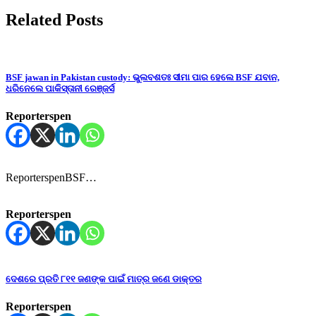
Related Posts
BSF jawan in Pakistan custody: ଭୁଲବଶତଃ ସୀମା ପାର ହେଲେ BSF ଯବାନ,
ଧରିନେଲେ ପାକିସ୍ତାନୀ ରେଞ୍ଜର୍ସ
Reporterspen
ReporterspenBSF…
Reporterspen
ଦେଶରେ ପ୍ରତି ୮୧୧ ଜଣଙ୍କ ପାଇଁ ମାତ୍ର ଜଣେ ଡାକ୍ତର
Reporterspen