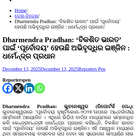
Home
ଦେଶ-ବିଦେଶ
Dharmendra Pradhan: ‘ବିକଶିତ ଭାରତ’ ପାଇଁ ‘ପୂର୍ବୋଦୟ’
ହେଉଛି ଅଭିବୃଦ୍ଧିର ଇଞ୍ଜିନ : ଧର୍ମେନ୍ଦ୍ର ପ୍ରଧାନ
Dharmendra Pradhan: ‘ବିକଶିତ ଭାରତ’
ପାଇଁ ‘ପୂର୍ବୋଦୟ’ ହେଉଛି ଅଭିବୃଦ୍ଧିର ଇଞ୍ଜିନ :
ଧର୍ମେନ୍ଦ୍ର ପ୍ରଧାନ
December 13, 2025
December 13, 2025
Reporters Pen
Reporterspen
Dharmendra Pradhan: ଭୁବନେଶ୍ୱର (ରିପୋର୍ଟର୍ସ ପେନ୍‌):
ଭୁବନେଶ୍ୱରରେ ‘ପୂର୍ବୋଦୟ ଦୃଷ୍ଟିକୋଣ–୨୦୨୫’ଉପରେ ଆନ୍ତର୍ଜାତୀୟ
ସମ୍ମିଳନୀ ଆୟୋଜିତ । ଏଥିରେ ଭିଡ଼ିଓ ବାର୍ତ୍ତା ମାଧ୍ୟମରେ ସମ୍ବୋଧିତ
କରି କେନ୍ଦ୍ରମନ୍ତ୍ରୀ ଧର୍ମେନ୍ଦ୍ର ପ୍ରଧାନ କହିଛନ୍ତି, ବିକଶିତ ଭାରତ
ପାଇଁ ‘ପୂର୍ବୋଦୟ’ ହେଉଛି ଅଭିବୃଦ୍ଧିର ଇଞ୍ଜିନ। ଏହି ଆହ୍ୱାନ ମଧ୍ୟରେ
ଥିବା ସମ୍ଭାବନାକୁ ବାସ୍ତବର ରୂପ ଦେବା ସହ ସୁଯୋଗର ସମ୍ପୂର୍ଣ୍ଣ ଲାଭ