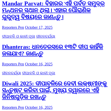
Mandar Parvat: ବିହାରର ଏହି ପର୍ବତ ସମୁଦ୍ର
ମନ୍ଥନର ସ୍ଥାନ ଥିଲା। ଏହାର ପୌରାଣିକ
ଗୁରୁତ୍ୱ ବିଷୟରେ ଜାଣନ୍ତୁ।
Reporters Pen
October 17, 2025
ଦୀପାବଳି ଓ କାଳୀ ପୂଜା
ଜୀବନଚର୍ଯ୍ୟା
Dhanteras: ଧନତେରସରେ ୧୩ଟି ଦୀପ କାହିଁକି
ଜଳାଯାଏ? ଜାଣନ୍ତୁ
Reporters Pen
October 16, 2025
ଜୀବନଚର୍ଯ୍ୟା
ଦୀପାବଳି ଓ କାଳୀ ପୂଜା
Diwali 2025: ଦୀପାବଳିରେ ଦେବୀ ଲକ୍ଷ୍ମୀଙ୍କୁ
ସନ୍ତୁଷ୍ଟ କରିବା ପାଇଁ, ମୁଖ୍ୟ ଦ୍ୱାରରେ ଏହି
ଜିନିଷଗୁଡ଼ିକ ରଖନ୍ତୁ
Reporters Pen
October 16, 2025