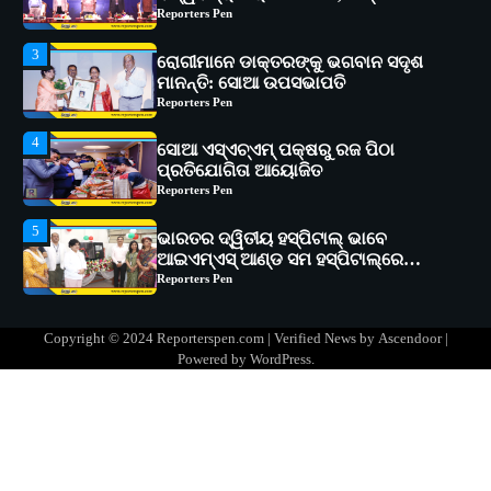
ମାନନ୍ତି: ସୋଆ ଉପସଭାପତି
Reporters Pen
4
ସୋଆ ଏସ୍‌ଏଚ୍‌ଏମ୍ ପକ୍ଷରୁ ରଜ ପିଠା
ପ୍ରତିଯୋଗିତା ଆୟୋଜିତ
Reporters Pen
5
ଭାରତର ଦ୍ୱିତୀୟ ହସ୍ପିଟାଲ୍ ଭାବେ
ଆଇଏମ୍‌ଏସ୍ ଆଣ୍ଡ ସମ ହସ୍ପିଟାଲ୍‌ରେ
ଅତ୍ୟାଧୁନିକ ଡିଜିସ୍କାନର ସ୍ଥାପନ
Reporters Pen
1
ସୋଆ ପକ୍ଷରୁ ରାୱେ କାର୍ଯ୍ୟକ୍ରମ ଅଧୀନରେ
୧୧ଟି ଗ୍ରାମରେ ୧୬ଟି କୃଷକ ପ୍ରଶିକ୍ଷଣ
କାର୍ଯ୍ୟକ୍ରମ ଆୟୋଜିତ
Reporters Pen
2
ସୋଆର ୨୦ତମ ପ୍ରତିଷ୍ଠା ଦିବସରେ
Copyright © 2024 Reporterspen.com | Verified News by
Ascendoor
|
ବିଶ୍ୱବିଦ୍ୟାଳୟର ସଫଳତା, ଉତ୍କର୍ଷତା ଓ
Powered by
WordPress
.
ଅଗ୍ରଗତିର ସ୍ମୃତିଚାରଣ
Reporters Pen
3
ରୋଗୀମାନେ ଡାକ୍ତରଙ୍କୁ ଭଗବାନ ସଦୃଶ
ମାନନ୍ତି: ସୋଆ ଉପସଭାପତି
Reporters Pen