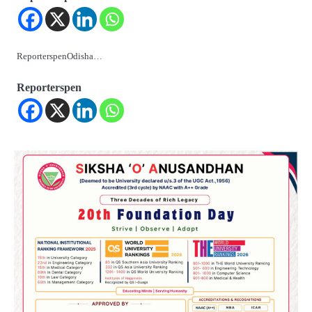
ReporterspenOdisha…
Reporterspen
2
ତିନି ଦିନିଆ ଓଡିଶାଗସ୍ତ ସାରି ଦିଲ୍ଲୀ
ଫେରିଗଲେ ରାଷ୍ଟ୍ରପତି
Reporters Pen
3
ମୁଖ୍ୟମନ୍ତ୍ରୀ କ୍ୟାନସର କେୟାର ଅଭିଯାନର