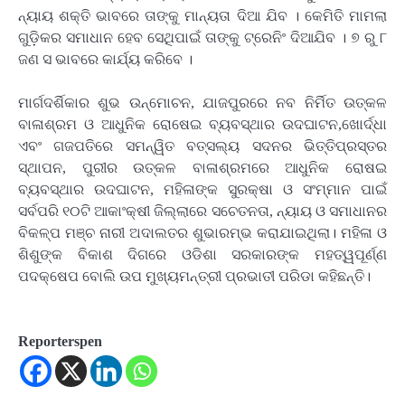
ନ୍ୟାୟ ଶକ୍ତି ଭାବରେ ତାଙ୍କୁ ମାନ୍ୟତା ଦିଆ ଯିବ । କେମିତି ମାମଲା
ଗୁଡ଼ିକର ସମାଧାନ ହେବ ସେଥିପାଇଁ ତାଙ୍କୁ ଟ୍ରେନିଂ ଦିଆଯିବ । ୭ ରୁ ୮
ଜଣ ସ ଭାବରେ କାର୍ଯ୍ୟ କରିବେ ।
ମାର୍ଗଦର୍ଶିକାର ଶୁଭ ଉନ୍ମୋଚନ, ଯାଜପୁରରେ ନବ ନିର୍ମିତ ଉତ୍କଳ
ବାଳାଶ୍ରମ ଓ ଆଧୁନିକ ରୋଷେଇ ବ୍ୟବସ୍ଥାର ଉଦଘାଟନ,ଖୋର୍ଦ୍ଧା
ଏବଂ ଗଜପତିରେ ସମନ୍ୱିତ ବତ୍ସଲ୍ୟ ସଦନର ଭିତ୍ତିପ୍ରସ୍ତର
ସ୍ଥାପନ, ପୁରୀର ଉତ୍କଳ ବାଳାଶ୍ରମରେ ଆଧୁନିକ ରୋଷଇ
ବ୍ୟବସ୍ଥାର ଉଦଘାଟନ, ମହିଳାଙ୍କ ସୁରକ୍ଷା ଓ ସଂମ୍ମାନ ପାଇଁ
ସର୍ବପରି ୧୦ଟି ଆକାଂକ୍ଷୀ ଜିଲ୍ଲାରେ ସଚେତନତା, ନ୍ୟାୟ ଓ ସମାଧାନର
ବିକଳ୍ପ ମଞ୍ଚ ନାରୀ ଅଦାଲତର ଶୁଭାରମ୍ଭ କରାଯାଇଥିଲା। ମହିଳା ଓ
ଶିଶୁଙ୍କ ବିକାଶ ଦିଗରେ ଓଡିଶା ସରକାରଙ୍କ ମହତ୍ୱପୂର୍ଣ୍ଣ
ପଦକ୍ଷେପ ବୋଲି ଉପ ମୁଖ୍ୟମନ୍ତ୍ରୀ ପ୍ରଭାତୀ ପରିଡା କହିଛନ୍ତି।
Reporterspen