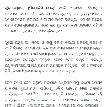
ଭୁବନେଶ୍ଵର, (ରିପୋର୍ଟର୍ସ ପେନ୍‌):
୧୦ଟି ଆକାଂକ୍ଷୀ ଜିଲ୍ଲାରେ
ଆରମ୍ଭ ହେଲା ନାରୀ ଅଦାଲତ। ମହିଳାଙ୍କୁ ତ୍ୱରିତ ନ୍ୟାୟ ପ୍ରଦାନ
ସହ ସଚେତନତା କରାଇବା ନାରୀ ଅଦାଲତର ଲକ୍ଷ୍ୟ। ଏହା ସହ ଅନେକ
ପ୍ରକଳ୍ପର ଶୁଭାରମ୍ଭ କଲେ ଉପ ମୁଖ୍ୟମନ୍ତ୍ରୀ ପ୍ରଭାତୀ ପରିଡ଼ା
ଓ ଆଇନ ମନ୍ତ୍ରୀ ପୃଥ୍ୱୀରାଜ ହରିଚନ୍ଦନ।
ସୂଚନା ଅନୁଯାୟୀ, ମହିଳା ଓ ଶିଶୁ ବିକାଶ ବିଭାଗ ପକ୍ଷରୁ ଓଡ଼ିଶାର
୧୦ଟି ଜିଲ୍ଲାରେ ନାରୀ ଅଦାଲତ ଶୁଭାରମ୍ଭ କଲେ ଉପ ମୁଖ୍ୟମନ୍ତ୍ରୀ
ପ୍ରଭାତୀ ପରିଡା । ଏହି କାର୍ଯ୍ୟକ୍ରମରେ ଆଇନ ମନ୍ତ୍ରୀ ପୃଥ୍ୱୀରାଜ
ହରିଚନ୍ଦନ ଉପସ୍ଥିତ ରହିଥିବା ବେଳେ ୧୦ଟି ଜିଲ୍ଲାର ବରିଷ୍ଠ
ଅଧିକାରୀ ଆଭାସୀ ମାଧ୍ୟମରେ ଉପସ୍ଥିତ ରହିଥିଲେ। ଏହି ଅବସରରେ
ବିଭିନ୍ନ କାର୍ଯ୍ୟକ୍ରମର ଶୁଭାରମ୍ଭ କରାଯାଇଥିଲା।
ବେଟି ବଚାଓ ବେଟି ପଢ଼ାଓ ଅଭିଯାନ ଅନ୍ତର୍ଗତ ଶିଶୁ କନ୍ୟା ସପ୍ତାହ
ପାଳନର ଶୁଭାରମ୍ଭ। ଆଜିଠାରୁ ୭ଦିନ ଭାବରେ ନାରୀ ଅଦାଲତ
କାର୍ଯ୍ୟକ୍ରମ କରାଯିବ । ଅଙ୍ଗନୱାଡି କେନ୍ଦ୍ର ଗୁଡିକରେ ଏହି
କାର୍ଯ୍ୟକ୍ରମ ଅନୁଷ୍ଠିତ ହେବ । ଗାଁରେ ମେଡିଏସନ୍ ସେଣ୍ଟର୍ ସୃଷ୍ଟି
ହେବ । ଗାଁରେ ନ୍ୟାୟାଳୟ ଚାଲିବ। ମହିଳାମାନେ ତାକୁ ଚଳାଇବେ ।