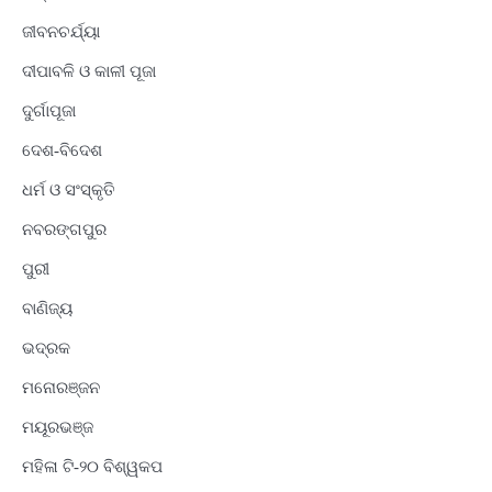
ଜୀବନଚର୍ଯ୍ୟା
ଦୀପାବଳି ଓ କାଳୀ ପୂଜା
ଦୁର୍ଗାପୂଜା
ଦେଶ-ବିଦେଶ
ଧର୍ମ ଓ ସଂସ୍କୃତି
ନବରଙ୍ଗପୁର
ପୁରୀ
ବାଣିଜ୍ୟ
ଭଦ୍ରକ
ମନୋରଞ୍ଜନ
ମୟୂରଭଞ୍ଜ
ମହିଳା ଟି-୨୦ ବିଶ୍ୱକପ