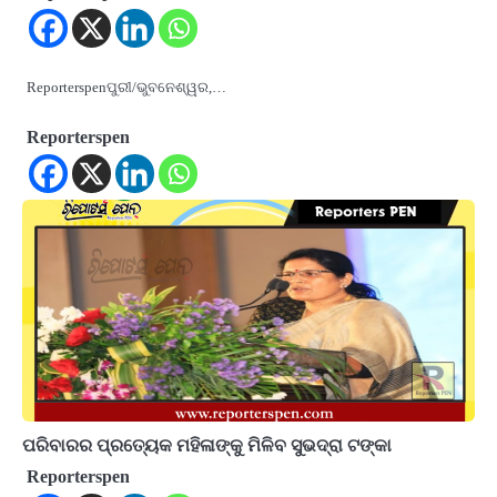
Reporterspenପୁରୀ/ଭୁବନେଶ୍ୱର,…
Reporterspen
ପରିବାରର ପ୍ରତ୍ୟେକ ମହିଳାଙ୍କୁ ମିଳିବ ସୁଭଦ୍ରା ଟଙ୍କା
Reporterspen