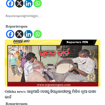
Reporterspenଭୁବନେଶ୍ୱର,…
Reporterspen
Odisha news: ଜାନୁଆରି ମାସରୁ ହିତାଧିକାରୀଙ୍କୁ ମିଳିବ ନୂଆ ରାସନ
କାର୍ଡ
Reporterspen