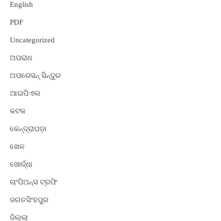
English
PDF
Uncategorized
ଅପରାଧ
ଅପରେସନ୍ ସିନ୍ଦୁର
ଆଇପିଏଲ
କଟକ
କେନ୍ଦ୍ରାପଡ଼ା
ଖେଳ
ଖୋର୍ଦ୍ଧା
ଚାଂପିଅନ୍ସ ଟ୍ରଫି
ଜଗତସିଂହପୁର
ଜିଲ୍ଲା