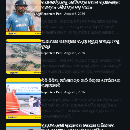
ଚୟନକର୍ତ୍ତାଙ୍କୁ ରୋହିତଙ୍କ ଖୋଲା ଚ୍ୟାଲେଞ୍ଜ!
ମହମ୍ମଦ କୈଫଙ୍କ ବଡ଼ ବୟାନ
Reporters Pen
August 6, 2026
ନୂଆଦିଲ୍ଲୀ: ଭାରତୀୟ କ୍ରିକେଟ ଦଳର ଅଭିଜ୍ଞ ଓପନର
ରୋହିତ ଶର୍ମାଙ୍କ ଅବସରକୁ ନେଇ ଚର୍ଚ୍ଚା ଥମିବାର ନାଁ
ନେଉନାହିଁ। ତେବେ ଏହି ସବୁ ଚର୍ଚ୍ଚା ମଧ୍ୟରେ ଭାରତର…
ଆସାମରେ ଭୟଙ୍କର ବନ୍ୟା ମୃତ୍ୟୁ ସଂଖ୍ୟା ୮୯କୁ
ବୃଦ୍ଧି
Reporters Pen
August 6, 2026
ଶିବସାଗର, : ଆସାମରେ ବନ୍ୟା ପରିସ୍ଥିତି ଗମ୍ଭୀର ରହିଛି,
ମଙ୍ଗଳବାର ରାତିସାରା ବର୍ଷା ଯୋଗୁଁ ତଳିଆ ଅଞ୍ଚଳରେ ପୁଣି
ନୂଆ ବନ୍ୟା ଆଶଙ୍କା ସୃଷ୍ଟି ହୋଇଛି, ଏବେପର୍ଯ୍ୟନ୍ତ…
ତିନି ଦିନିଆ ଓଡିଶାଗସ୍ତ ସାରି ଦିଲ୍ଲୀ ଫେରିଗଲେ
ରାଷ୍ଟ୍ରପତି
Reporters Pen
August 6, 2026
ଭୁବନେଶ୍ୱର, (ରିପୋର୍ଟର୍ସ ପେନ୍‌): ତିନିଦିନିଆ ଓଡ଼ିଶା ଗସ୍ତ
ସାରି ଆଜି ମହାମହିମ ରାଷ୍ଟ୍ରପତି ଦୌପଦୀ ମୁର୍ମୁ ଦିଲ୍ଲୀ
ଫେରିଯାଇଛନ୍ତି । ଏୟାରପୋର୍ସର ସ୍ୱତନ୍ତ୍ର ବିମାନ
ଯୋଗେ ରାଷ୍ଟ୍ରପତି…
ମୁଖ୍ୟମନ୍ତ୍ରୀ କ୍ୟାନସର କେୟାର ଅଭିଯାନର