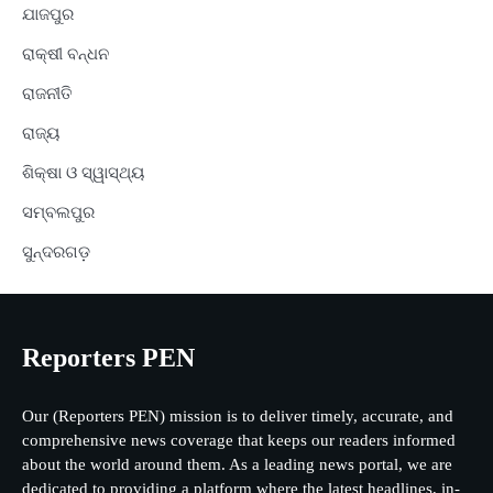
ଯାଜପୁର
ରାକ୍ଷୀ ବନ୍ଧନ
ରାଜନୀତି
ରାଜ୍ୟ
ଶିକ୍ଷା ଓ ସ୍ୱାସ୍ଥ୍ୟ
ସମ୍ବଲପୁର
ସୁନ୍ଦରଗଡ଼
Reporters PEN
Our (Reporters PEN) mission is to deliver timely, accurate, and
comprehensive news coverage that keeps our readers informed
about the world around them. As a leading news portal, we are
dedicated to providing a platform where the latest headlines, in-