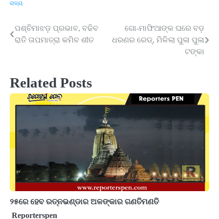
ରାଜ୍ୟ
ପଶ୍ଚିମାଝଡ଼ ପ୍ରଭାବ, ବଢିବ
ଗୋ-ମାଫିଆଙ୍କ ଘରେ ବଡ଼
Post
ରାତି ତାପମାତ୍ରା କମିବ ଶୀତ
ଧରଣର ରେଡ୍, ମିଳିଲା ପୁଳା ପୁଳା
navigation
ଟଙ୍କା
Related Posts
୨୫ରେ ହେବ ରତ୍ନଭଣ୍ଡାର ଅଳଙ୍କାର ଗଣତିମଣତି
Reporterspen