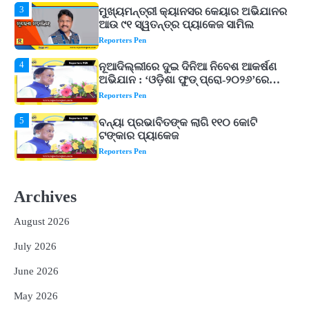
4
ନୂଆଦିଲ୍ଲୀରେ ଦୁଇ ଦିନିଆ ନିବେଶ ଆକର୍ଷଣ
ଅଭିଯାନ : ‘ଓଡ଼ିଶା ଫୁଡ୍ ପ୍ରୋ-୨୦୨୬’ରେ
ଖାଦ୍ୟ ପ୍ରକ୍ରିୟାକରଣ କ୍ଷେତ୍ରକୁ ମିଳିବ
Reporters Pen
ଗୁରୁତ୍ୱ
5
ବନ୍ୟା ପ୍ରଭାବିତଙ୍କ ଲାଗି ୧୧୦ କୋଟି
ଟଙ୍କାର ପ୍ୟାକେଜ
Reporters Pen
1
ଆସାମରେ ଭୟଙ୍କର ବନ୍ୟା ମୃତ୍ୟୁ ସଂଖ୍ୟା
୮୯କୁ ବୃଦ୍ଧି
Reporters Pen
2
ତିନି ଦିନିଆ ଓଡିଶାଗସ୍ତ ସାରି ଦିଲ୍ଲୀ
ଫେରିଗଲେ ରାଷ୍ଟ୍ରପତି
Archives
Reporters Pen
August 2026
3
ମୁଖ୍ୟମନ୍ତ୍ରୀ କ୍ୟାନସର କେୟାର ଅଭିଯାନର
July 2026
ଆଉ ୯୧ ସ୍ୱତନ୍ତ୍ର ପ୍ୟାକେଜ ସାମିଲ
Reporters Pen
June 2026
4
ନୂଆଦିଲ୍ଲୀରେ ଦୁଇ ଦିନିଆ ନିବେଶ ଆକର୍ଷଣ
May 2026
ଅଭିଯାନ : ‘ଓଡ଼ିଶା ଫୁଡ୍ ପ୍ରୋ-୨୦୨୬’ରେ