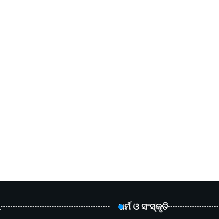
t
ଧର୍ମ ଓ ସଂସ୍କୃତି