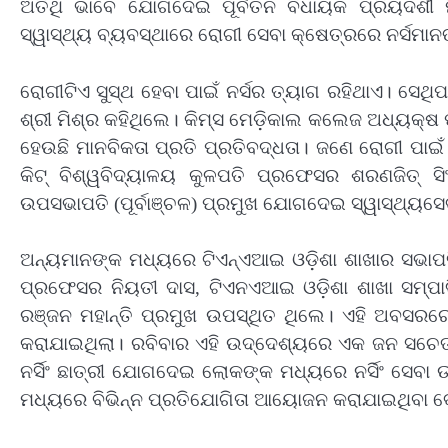
ଅତିଥି ଭାବେ ଯୋଗଦେଇ ପୂର୍ବତନ ବିଧାୟକ ପ୍ରିୟଦର୍ଶୀ 
ସ୍ୱାସ୍ଥ୍ୟ ବ୍ୟବସ୍ଥାରେ ରୋଗୀ ସେବା କ୍ଷେତ୍ରରେ ନର୍ସମାନ
ରୋଗୀଟିଏ ସୁସ୍ଥ ହେବା ପାଇଁ ନର୍ସର ତ୍ୟାଗ ରହିଥାଏ। ସେଥ
ଶ୍ରୀ ମିଶ୍ର କହିଥିଲେ। କିମ୍‍ସ ମେଡ଼ିକାଲ କଲେଜ ଅଧ୍ୟକ୍ଷ
ହେଉଛି ମାନବିକତା ପ୍ରତି ପ୍ରତିବଦ୍ଧତା। ଜଣେ ରୋଗୀ ପାଇଁ 
କିଟ୍‍ ବିଶ୍ୱବିଦ୍ୟାଳୟ କୁଳପତି ପ୍ରଫେସର ଶରଣଜିତ୍‍ ସି
ଉପସଭାପତି (ପୂର୍ବାଞ୍ଚଳ) ପ୍ରମୁଖ ଯୋଗଦେଇ ସ୍ୱାସ୍ଥ୍ୟ
ଅନ୍ୟମାନଙ୍କ ମଧ୍ୟରେ ଟିଏନ୍‍ଏଆଇ ଓଡ଼ିଶା ଶାଖାର ସଭାପତ
ପ୍ରଫେସର ନିୟତୀ ଦାସ
,
ଟିଏନଏଆଇ ଓଡ଼ିଶା ଶାଖା ସମ୍ପାଦି
ରଞ୍ଜନ ମହାନ୍ତି ପ୍ରମୁଖ ଉପସ୍ଥିତ ଥିଲେ। ଏହି ଅବସରରେ ପ୍ର
କରାଯାଇଥିଲା। ରବିବାର ଏହି ଉଦ୍ଦେଶ୍ୟରେ ଏକ ଜନ ସଚେତ
ନର୍ସିଂ ଛାତ୍ରୀ ଯୋଗଦେଇ ଲୋକଙ୍କ ମଧ୍ୟରେ ନର୍ସିଂ ସେବା ଉ
ମଧ୍ୟରେ ବିଭିନ୍ନ ପ୍ରତିଯୋଗିତା ଆୟୋଜନ କରାଯାଇଥିବା ବେଳ