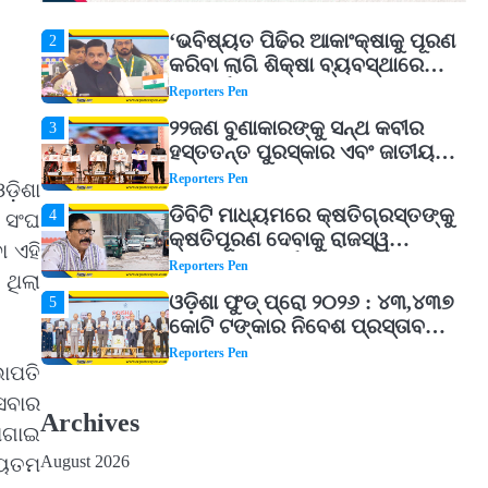
Reporters Pen
‘ଭବିଷ୍ୟତ ପିଢିର ଆକାଂକ୍ଷାକୁ ପୂରଣ
2
କରିବା ଲାଗି ଶିକ୍ଷା ବ୍ୟବସ୍ଥାରେ
ପରିବର୍ତ୍ତନ ଜରୁରୀ’
Reporters Pen
୨୨ଜଣ ବୁଣାକାରଙ୍କୁ ସନ୍ଥ କବୀର
3
ହସ୍ତତନ୍ତ ପୁରସ୍କାର ଏବଂ ଜାତୀୟ
ହସ୍ତତନ୍ତ ପୁରସ୍କାର ପ୍ରଦାନ,
Reporters Pen
ଓଡ଼ିଶା
ଓଡ଼ିଶାରୁ ୨ ଜଣଙ୍କୁ ମିଳିଲା
ଡିବିଟି ମାଧ୍ୟମରେ କ୍ଷତିଗ୍ରସ୍ତଙ୍କୁ
4
 ସଂଘ
କ୍ଷତିପୂରଣ ଦେବାକୁ ରାଜସ୍ୱ
ା ଏହି
ମନ୍ତ୍ରୀଙ୍କ ନିର୍ଦ୍ଦେଶ
Reporters Pen
 ଥିଲା
ଓଡ଼ିଶା ଫୁଡ୍ ପ୍ରୋ ୨୦୨୬ : ୪୩,୪୩୭
5
କୋଟି ଟଙ୍କାର ନିବେଶ ପ୍ରସ୍ତାବ
ହାସଲ
Reporters Pen
ାପତି
ଘରର ବାସ୍ତୁଦୋଷ ଦୂର କରିବ ଲିଲି
1
ସେବାର
ଫୁଲ!
Archives
ୋଗାଇ
Reporters Pen
August 2026
୍ୟତମ
‘ଭବିଷ୍ୟତ ପିଢିର ଆକାଂକ୍ଷାକୁ ପୂରଣ
2