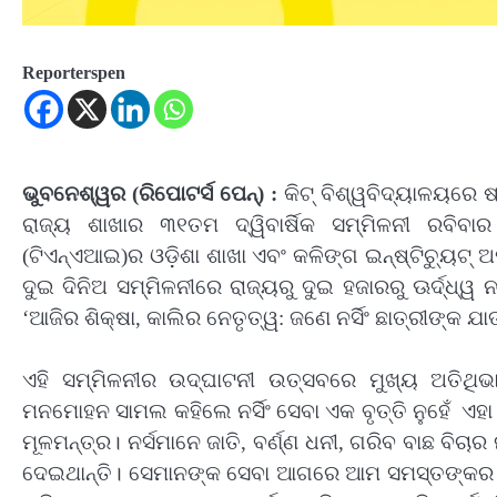
Reporterspen
ଭୁବନେଶ୍ୱର (ରିପୋଟର୍ସ ପେନ୍‌) :
କିଟ୍‍ ବିଶ୍ୱବିଦ୍ୟାଳୟରେ ଷ
ରାଜ୍ୟ ଶାଖାର ୩୧ତମ ଦ୍ୱିବାର୍ଷିକ ସମ୍ମିଳନୀ ରବିବା
(ଟିଏନ୍‍ଏଆଇ)ର ଓଡ଼ିଶା ଶାଖା ଏବଂ କଳିଙ୍ଗ ଇନ୍‍ଷ୍ଟିଚ୍ୟୁଟ୍‍ ଅ
ଦୁଇ ଦିନିଅ ସମ୍ମିଳନୀରେ ରାଜ୍ୟରୁ ଦୁଇ ହଜାରରୁ ଊର୍ଦ୍ଧ୍ୱ 
‘ଆଜିର ଶିକ୍ଷା
,
କାଲିର ନେତୃତ୍ୱ: ଜଣେ ନର୍ସିଂ ଛାତ୍ରୀଙ୍କ ଯାତ
ଏହି ସମ୍ମିଳନୀର ଉଦ୍‍ଘାଟନୀ ଉତ୍ସବରେ ମୁଖ୍ୟ ଅତିଥିଭ
ମନମୋହନ ସାମଲ କହିଲେ ନର୍ସିଂ ସେବା ଏକ ବୃତ୍ତି ନୁହେଁ ଏହା
ମୂଳମନ୍ତ୍ର। ନର୍ସମାନେ ଜାତି
,
ବର୍ଣ୍ଣ ଧନୀ
,
ଗରିବ ବାଛ ବିଚା
ଦେଇଥାନ୍ତି। ସେମାନଙ୍କ ସେବା ଆଗରେ ଆମ ସମସ୍ତଙ୍କର ମୁ