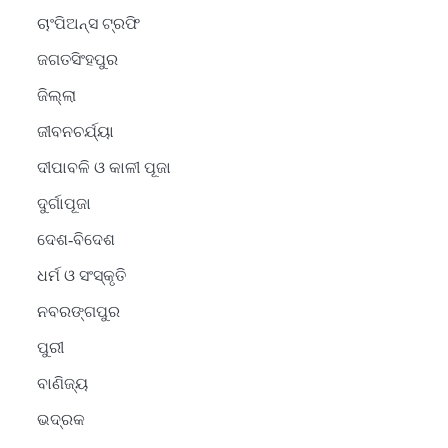
ଚାଂପିଅନ୍ସ ଟ୍ରଫି
ଜଗତସିଂହପୁର
ଜିଲ୍ଲା
ଜୀବନଚର୍ଯ୍ୟା
ଦୀପାବଳି ଓ କାଳୀ ପୂଜା
ଦୁର୍ଗାପୂଜା
ଦେଶ-ବିଦେଶ
ଧର୍ମ ଓ ସଂସ୍କୃତି
2
ନବରଙ୍ଗପୁର
ସୋଆର ୨୦ତମ ପ୍ରତିଷ୍ଠା
ପୁରୀ
ଦିବସରେ ବିଶ୍ୱବିଦ୍ୟାଳୟର
ସଫଳତା, ଉତ୍କର୍ଷତା ଓ
Reporters Pen
ବାଣିଜ୍ୟ
ଅଗ୍ରଗତିର ସ୍ମୃତିଚାରଣ
ଭଦ୍ରକ
3