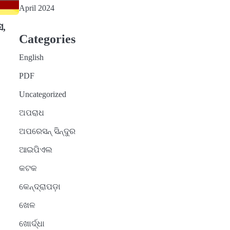
April 2024
ସ,
Categories
English
PDF
Uncategorized
ଅପରାଧ
ଅପରେସନ୍ ସିନ୍ଦୁର
ଆଇପିଏଲ
କଟକ
କେନ୍ଦ୍ରାପଡ଼ା
ଖେଳ
ଖୋର୍ଦ୍ଧା