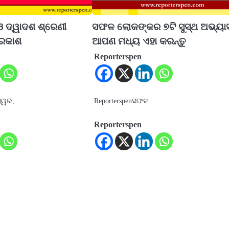
ଓ ଦ୍ୱାଦଶ ଶ୍ରେଣୀ
ସଫଳ ଲୋକଙ୍କର ୭ଟି ସୁସ୍ଥ ଅଭ୍ୟା
୍ରକାଶ
ଆପଣ ମଧ୍ୟ ଏହା କରନ୍ତୁ
Reporterspen
ଶ୍ୱର,…
Reporterspenସଫଳ…
Reporterspen