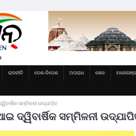
ରାଜନୀତି
ଦେଶ-ବିଦେଶ
ଅପରାଧ
ଖେଳ
ମନୋରଞ୍
୍ୱିବାର୍ଷିକ ସମ୍ମିଳନୀ ଉଦ୍‍ଯାପିତ
ଆଇ ଦ୍ୱିବାର୍ଷିକ ସମ୍ମିଳନୀ ଉଦ୍‍ଯାପ