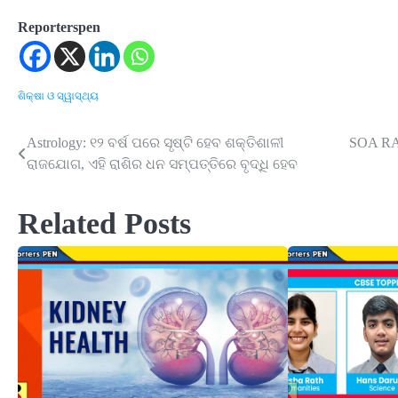
Reporterspen
ଶିକ୍ଷା ଓ ସ୍ୱାସ୍ଥ୍ୟ
Astrology: ୧୨ ବର୍ଷ ପରେ ସୃଷ୍ଟି ହେବ ଶକ୍ତିଶାଳୀ
SOA RA
Post
ରାଜଯୋଗ, ଏହି ରାଶିର ଧନ ସମ୍ପତ୍ତିରେ ବୃଦ୍ଧି ହେବ
navigation
Related Posts