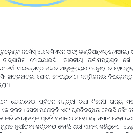
୍ଟୁଡ଼େଣ୍ଟ ନର୍ସେସ୍‍ ଆସୋସିଏସନ ଅଫ୍‍ ଇଣ୍ଡିଆ(ଏସ୍‍ଏନ୍‍ଏଆଇ) 
ର ଉଦ୍‍ଯାପିତ ହୋଇଯାଇଛି। ଭାରତୀୟ ତାଲିମପ୍ରାପ୍ତ ନର୍ସ
ଫ ନର୍ସିଂ ସାଇନ୍‍ସେସ୍‍ର ମିଳିତ ଆନୁକୂଲ୍ୟରେ ଅନୁଷ୍ଠିତ ହୋଇଥିବ
ନର୍ସିଂ ଛାତ୍ରଛାତ୍ରୀ ଯୋଗ ଦେଇଥିଲେ। ସମ୍ମିଳନୀର ବିଷୟବସ୍ତୁ
୍ରା’।
ାବେ ଯୋଗଦେଇ ପୂର୍ବତନ ମନ୍ତ୍ରୀ ତଥା ବିଜେପି ରାଜ୍ୟ ସଭ
 ଏକ ବ୍ରତ। ସେବା ମନୋବୃତି ଏବଂ ପ୍ରତିବଦ୍ଧତା ହେଉଛି ନର୍ସିଂ 
ର ନ କରି ସମସ୍ତଙ୍କ ପ୍ରତି ସମାନ ଆଚରଣ ସହ ସମାନ ସେବା ଯ
ଣ୍ଡ ନୁଆଁଇବା କର୍ତ୍ତବ୍ୟ ବୋଲି ଶ୍ରୀ ସାମଲ କହିଥିଲେ। ଅନ