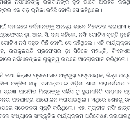
ମିଶ୍ର ନର୍ସମାନଙ୍କୁ ଭଗବାନଙ୍କ ଦୂତ ଭାବେ ଅଭିହିତ କରିଥ
ଙ୍କର ଏକ ବଡ଼ ଭୂମିକା ରହିଛି ବୋଲି ସେ କହିଥିଲେ।
ିପାଇଁ ସମାଜରେ ନର୍ସମାନଙ୍କୁ ଅନନ୍ୟ ଭାବେ ବିବେଚନା କରାଯାଏ
 ପ୍ରଫେସର ଡ଼ା. ଆର. ସି. ଦାସ କହିଲେ
,
ନର୍ସିଂ ଗୋଟିଏ ବୃତ୍ତି ନୁହେଁ
ଗୋଟିଏ ନର୍ସ ବହୁତ କିଛି ବୋଲି ସେ କହିଥିଲେ। ଏହି କାର୍ଯ୍ୟକ
ଂହ
,
ଉପକୁଳପତି ପ୍ରଫେସର ଡ଼ା ସିବିକେ ମହାନ୍ତି
,
ଟିଏନଏ
ସେବାରେ ନର୍ସମାନଙ୍କର ଗୁରୁତ୍ୱ ଉପରେ ଆଲୋକପାତ କରିଥିଲେ।
ି ତଥା କିନ୍‍ସର ପ୍ରଫେସର ଅନୁସୂୟା ପଟ୍ଟନାୟକ
,
କିନ୍‍ସ ଅଧ୍
କା ରଞ୍ଜିତା ସାହୁ
,
ଏସଏନ୍‍ଏଆଇ ଓଡ଼ିଶା ଶାଖା ପରାମର୍ଶଦାତା 
ଜ୍ଞା ପାରମିତା ମିଶ୍ରଙ୍କୁ ସର୍ଭିସ ଟୁ ହ୍ୟୁମାନିଟି ସମ୍ମାନ ପ
ନତା ପଦଯାତ୍ରା ଆୟୋଜନ କରାଯାଇଥିଲା। ଏଥିରେ ୫ଶହରୁ ଊର୍ଦ
ପରେ ସଚେତନତା ସୃଷ୍ଟି କରିଥିଲେ। ଏହା ବ୍ୟତୀତ ନର୍ସିଂ ଛାତ୍
େ ସଂଧ୍ୟାରେ ସାଂସ୍କୃତିକ କାର୍ଯ୍ୟକ୍ରମ ପରିବେଷଣ କରାଯାଇଥ