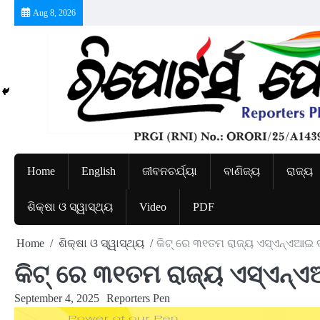
Skip
Aug 8, 2026
to
content
Home
English
ଜୀବନଚର୍ଯ୍ୟା
ବାଣିଜ୍ୟ
ରାଜ୍ୟ
ଶିକ୍ଷା ଓ ସ୍ୱାସ୍ଥ୍ୟ
Video
PDF
Home
ଶିକ୍ଷା ଓ ସ୍ୱାସ୍ଥ୍ୟ
କିଟ୍‍ ରେ ୩୧ତମ ରାଜ୍ୟ ଏସ୍‍ଏନ୍‍ଏଆଇ ଦ
କିଟ୍‍ ରେ ୩୧ତମ ରାଜ୍ୟ ଏସ୍‍ଏନ୍‍ଏ
September 4, 2025
Reporters Pen