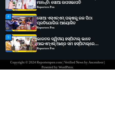
ପ୍ରତିଯୋଗିତା ଆୟୋଜିତ
Reporters Pen
5
ଭାରତର ଦ୍ୱିତୀୟ ହସ୍ପିଟାଲ୍ ଭାବେ
ଆଇଏମ୍‌ଏସ୍ ଆଣ୍ଡ ସମ ହସ୍ପିଟାଲ୍‌ରେ
ଅତ୍ୟାଧୁନିକ ଡିଜିସ୍କାନର ସ୍ଥାପନ
Reporters Pen
1
ସୋଆ ପକ୍ଷରୁ ରାୱେ କାର୍ଯ୍ୟକ୍ରମ ଅଧୀନରେ
୧୧ଟି ଗ୍ରାମରେ ୧୬ଟି କୃଷକ ପ୍ରଶିକ୍ଷଣ
କାର୍ଯ୍ୟକ୍ରମ ଆୟୋଜିତ
Reporters Pen
2
ସୋଆର ୨୦ତମ ପ୍ରତିଷ୍ଠା ଦିବସରେ
Copyright © 2024 Reporterspen.com | Verified News by
Ascendoor
|
ବିଶ୍ୱବିଦ୍ୟାଳୟର ସଫଳତା, ଉତ୍କର୍ଷତା ଓ
Powered by
WordPress
.
ଅଗ୍ରଗତିର ସ୍ମୃତିଚାରଣ
Reporters Pen
3
ରୋଗୀମାନେ ଡାକ୍ତରଙ୍କୁ ଭଗବାନ ସଦୃଶ
ମାନନ୍ତି: ସୋଆ ଉପସଭାପତି
Reporters Pen
4
ସୋଆ ଏସ୍‌ଏଚ୍‌ଏମ୍ ପକ୍ଷରୁ ରଜ ପିଠା
ପ୍ରତିଯୋଗିତା ଆୟୋଜିତ
Reporters Pen