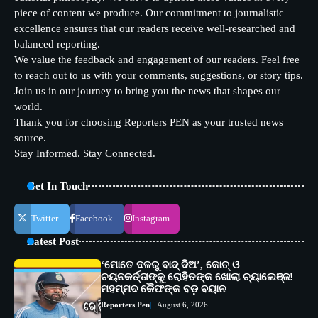
piece of content we produce. Our commitment to journalistic
excellence ensures that our readers receive well-researched and
balanced reporting.
We value the feedback and engagement of our readers. Feel free
to reach out to us with your comments, suggestions, or story tips.
Join us in our journey to bring you the news that shapes our
world.
Thank you for choosing Reporters PEN as your trusted news
source.
Stay Informed. Stay Connected.
Get In Touch
Twitter
Facebook
Instagram
Latest Post
‘ମୋତେ ଦଳରୁ ବାଦ୍ ଦିଅ’, କୋଚ୍ ଓ
ଚୟନକର୍ତ୍ତାଙ୍କୁ ରୋହିତଙ୍କ ଖୋଲା ଚ୍ୟାଲେଞ୍ଜ!
ମହମ୍ମଦ କୈଫଙ୍କ ବଡ଼ ବୟାନ
Reporters Pen
August 6, 2026