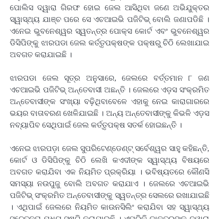
ପୋଲିସ ଦ୍ୱାରା ଗିରଫ ହୋଇ ଜେଲ ଆସିଥିବା ଜଣେ ଅଭିଯୁକ୍ତର
ସ୍ୱାସ୍ଥ୍ୟ ଯାଞ୍ଚ ପରେ ସେ ଏଚଆଇଭି ପଜିଟିଭ୍ ବୋଲି ଜଣାପଡିଛି ।
ଏନେଇ ଭୁବନେଶ୍ୱର ସ୍ୱତନ୍ତ୍ର ପୋକ୍ସ କୋର୍ଟ ଏବଂ ଭୁବନେଶ୍ୱର
ଡିସିପିଙ୍କୁ ଝାରପଡା ଜେଲ କର୍ତ୍ତୃପକ୍ଷଙ୍କ ପକ୍ଷରୁ ଚିଠି ଲେଖାଯାଇ
ଅବଗତ କରାଯାଇଛି ।
ଝାରପଡା ଜେଲ ସୂତ୍ର ଅନୁସାରେ, ଜେଲରେ ବର୍ତ୍ତମାନ ୮ ଜଣ
ଏଚଆଇଭି ପଜିଟିଭ୍ ଅନ୍ତେବାସୀ ଅଛନ୍ତି । ଜେଲରେ ଏଡ଼ସ ସଂକ୍ରମିତ
ଅନ୍ତେବାସୀଙ୍କ ସଂଖ୍ୟା ବଢ଼ିଥିବାବେଳେ ଏହାକୁ ନେଇ କାରାଗାରରେ
ଭୟର ବାତାବରଣ ଖେଳିଯାଇଛି । ଅନ୍ୟ ଅନ୍ତେବାସୀଙ୍କୁ କିଭଳି ଏଡ଼ସ
ନବ୍ୟାପିବ ସେଥିପାଇଁ ଜେଲ କର୍ତ୍ତୃପକ୍ଷ ସତର୍କ ହୋଇଛନ୍ତି ।
ଏନେଇ ଝାରପଡ଼ା ଜେଲ ସୁପରିଟେଣ୍ଡେଣ୍ଟ୍ ସର୍ବେଶ୍ୱର ସାହୁ କହିଛନ୍ତି,
କୋର୍ଟ ଓ ଡିସିପିଙ୍କୁ ଚିଠି ଲେଖି କଏଦୀଙ୍କ ସ୍ୱାସ୍ଥ୍ୟ ବିଷୟରେ
ଅବଗତ କରାଯିବା ଏକ ନିୟମିତ ପ୍ରକ୍ରିୟା । ଭବିଷ୍ୟତରେ କୌଣସି
ସମସ୍ୟା ନଉପୁଜୁ ବୋଲି ଅବଗତ କରାଯାଏ । ଜେଲରେ ଏଚଆଇଭି
ପଜିଟିଭ୍ ସଂକ୍ରମିତ ଅନ୍ତେବାସୀଙ୍କୁ ସ୍ୱତନ୍ତ୍ର ସେଲରେ ରଖାଯାଇଛି
। ଏଥିପାଇଁ ଜେଲରେ ନିୟମିତ କାଉନସିଲିଂ କରାଯିବା ସହ ସ୍ୱାସ୍ଥ୍ୟ
ସଚେତନତା ମଧ୍ୟ ସୃଷ୍ଟି କରାଯାଉଛି । ଏପରିକି ଡାକ୍ତରଙ୍କ ଦ୍ୱାରା