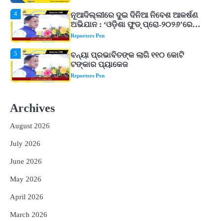
ଗୁରୁତ୍ୱ
5
ବନ୍ୟା ପ୍ରଭାବିତଙ୍କ ଲାଗି ୧୧୦ କୋଟି
ଟଙ୍କାର ପ୍ୟାକେଜ
Reporters Pen
1
ଆସାମରେ ଭୟଙ୍କର ବନ୍ୟା ମୃତ୍ୟୁ ସଂଖ୍ୟା
୮୯କୁ ବୃଦ୍ଧି
Reporters Pen
2
ତିନି ଦିନିଆ ଓଡିଶାଗସ୍ତ ସାରି ଦିଲ୍ଲୀ
ଫେରିଗଲେ ରାଷ୍ଟ୍ରପତି
Archives
Reporters Pen
August 2026
3
ମୁଖ୍ୟମନ୍ତ୍ରୀ କ୍ୟାନସର କେୟାର ଅଭିଯାନର
July 2026
ଆଉ ୯୧ ସ୍ୱତନ୍ତ୍ର ପ୍ୟାକେଜ ସାମିଲ
Reporters Pen
June 2026
4
ନୂଆଦିଲ୍ଲୀରେ ଦୁଇ ଦିନିଆ ନିବେଶ ଆକର୍ଷଣ
May 2026
ଅଭିଯାନ : ‘ଓଡ଼ିଶା ଫୁଡ୍ ପ୍ରୋ-୨୦୨୬’ରେ
ଖାଦ୍ୟ ପ୍ରକ୍ରିୟାକରଣ କ୍ଷେତ୍ରକୁ ମିଳିବ
April 2026
Reporters Pen
ଗୁରୁତ୍ୱ
5
March 2026
ବନ୍ୟା ପ୍ରଭାବିତଙ୍କ ଲାଗି ୧୧୦ କୋଟି