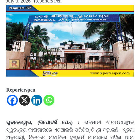
July 3, 2026
Reporters Pen
Reporterspen
ଭୁବନେଶ୍ୱର, (ରିପୋଟର୍ସ ପେନ୍‌) :
ରାଜଧାନୀ ଝାରପଡାସ୍ଥିତ
ସ୍ୱତନ୍ତ୍ର କାରାଗାରରେ ଏଚଆଇଭି ପଜିଟିଭ୍ ଚିନ୍ତା ବଢ଼ାଇଛି । ସୂଚନା
ଅନୁଯାୟୀ, ନିକଟରେ ନାବାଳିକା ଦୁଷ୍କର୍ମ ମାମଲାରେ ମହିଳା ଥାନା