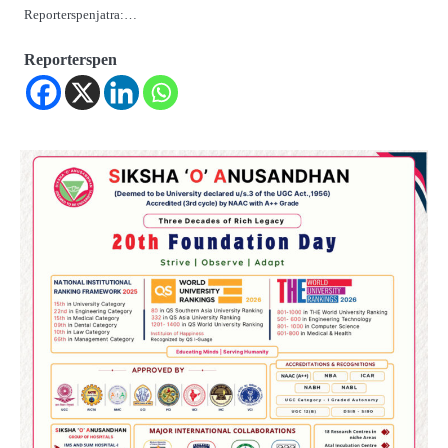
Reporterspenjatra:…
Reporterspen
2
ତିନି ଦିନିଆ ଓଡିଶାଗସ୍ତ ସାରି ଦିଲ୍ଲୀ
ଫେରିଗଲେ ରାଷ୍ଟ୍ରପତି
Reporters Pen
3
ମୁଖ୍ୟମନ୍ତ୍ରୀ କ୍ୟାନସର କେୟାର ଅଭିଯାନର
ଆଉ ୯୧ ସ୍ୱତନ୍ତ୍ର ପ୍ୟାକେଜ ସାମିଲ
Reporters Pen
4
ନୂଆଦିଲ୍ଲୀରେ ଦୁଇ ଦିନିଆ ନିବେଶ ଆକର୍ଷଣ