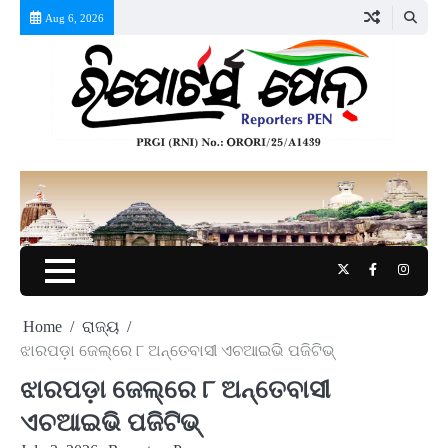
Skip
Aug 6, 2026
to
content
Twitter
Facebook
Instag
Home
ରାଜ୍ୟ
ଝାରପଡ଼ା ଜେଲ୍‌ରେ ୮ ଅନ୍ତେବାସୀ ଏଚଆଇଭି ପଜିଟିଭ୍‌
ଝାରପଡ଼ା ଜେଲ୍‌ରେ ୮ ଅନ୍ତେବାସୀ
ଏଚଆଇଭି ପଜିଟିଭ୍‌