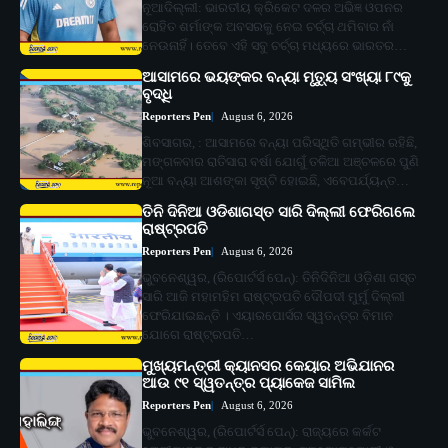
ନୂଆଦିଲ୍ଲୀ: ଭାରତୀୟ କ୍ରିକେଟ ଦଳର ଅଭିଜ୍ଞ ଓପନର
ରୋହିତ ଶର୍ମାଙ୍କ ଅବସରକୁ ନେଇ ଚର୍ଚ୍ଚା ଥମିବାର ନାଁ
ନେଉନାହିଁ। ତେବେ ଏହି ସବୁ ଚର୍ଚ୍ଚା ମଧ୍ୟରେ ଭାରତର…
ଆସାମରେ ଭୟଙ୍କର ବନ୍ୟା ମୃତ୍ୟୁ ସଂଖ୍ୟା ୮୯କୁ
ବୃଦ୍ଧି
Reporters Pen
August 6, 2026
ଶିବସାଗର, : ଆସାମରେ ବନ୍ୟା ପରିସ୍ଥିତି ଗମ୍ଭୀର ରହିଛି,
ମଙ୍ଗଳବାର ରାତିସାରା ବର୍ଷା ଯୋଗୁଁ ତଳିଆ ଅଞ୍ଚଳରେ ପୁଣି
ନୂଆ ବନ୍ୟା ଆଶଙ୍କା ସୃଷ୍ଟି ହୋଇଛି, ଏବେପର୍ଯ୍ୟନ୍ତ…
ତିନି ଦିନିଆ ଓଡିଶାଗସ୍ତ ସାରି ଦିଲ୍ଲୀ ଫେରିଗଲେ
ରାଷ୍ଟ୍ରପତି
Reporters Pen
August 6, 2026
ଭୁବନେଶ୍ୱର, (ରିପୋର୍ଟର୍ସ ପେନ୍‌): ତିନିଦିନିଆ ଓଡ଼ିଶା ଗସ୍ତ
ସାରି ଆଜି ମହାମହିମ ରାଷ୍ଟ୍ରପତି ଦୌପଦୀ ମୁର୍ମୁ ଦିଲ୍ଲୀ
ଫେରିଯାଇଛନ୍ତି । ଏୟାରପୋର୍ସର ସ୍ୱତନ୍ତ୍ର ବିମାନ
ଯୋଗେ ରାଷ୍ଟ୍ରପତି…
ମୁଖ୍ୟମନ୍ତ୍ରୀ କ୍ୟାନସର କେୟାର ଅଭିଯାନର
ଆଉ ୯୧ ସ୍ୱତନ୍ତ୍ର ପ୍ୟାକେଜ ସାମିଲ
Reporters Pen
August 6, 2026
ଭୁବନେଶ୍ୱର, (ରିପୋର୍ଟର୍ସ ପେନ୍‌): ରାଜ୍ୟରେ କର୍କଟ