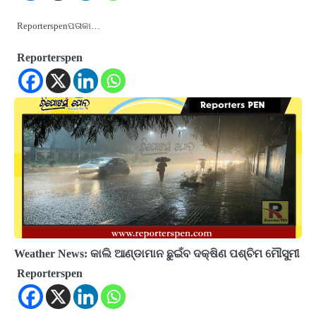
Reporterspenପତାକା…
Reporterspen
Weather News: କାଲି ଆଣ୍ଡାମାନ ଛୁଇଁବ ଦକ୍ଷିଣ ପଶ୍ଚିମ ମୌସୁମୀ
Reporterspen