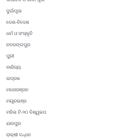
ଦୁର୍ଗାପୂଜା
ଦେଶ-ବିଦେଶ
ଧର୍ମ ଓ ସଂସ୍କୃତି
ନବରଙ୍ଗପୁର
ପୁରୀ
ବାଣିଜ୍ୟ
ଭଦ୍ରକ
ମନୋରଞ୍ଜନ
ମୟୂରଭଞ୍ଜ
ମହିଳା ଟି-୨୦ ବିଶ୍ୱକପ
ଯାଜପୁର
ରାକ୍ଷୀ ବନ୍ଧନ