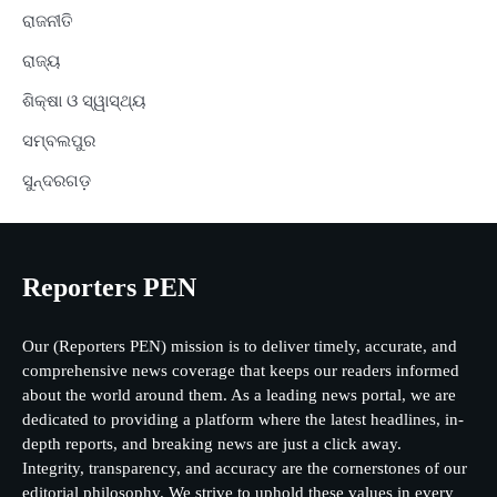
ରାଜନୀତି
ରାଜ୍ୟ
ଶିକ୍ଷା ଓ ସ୍ୱାସ୍ଥ୍ୟ
ସମ୍ବଲପୁର
ସୁନ୍ଦରଗଡ଼
Reporters PEN
Our (Reporters PEN) mission is to deliver timely, accurate, and
comprehensive news coverage that keeps our readers informed
about the world around them. As a leading news portal, we are
dedicated to providing a platform where the latest headlines, in-
depth reports, and breaking news are just a click away.
Integrity, transparency, and accuracy are the cornerstones of our
editorial philosophy. We strive to uphold these values in every