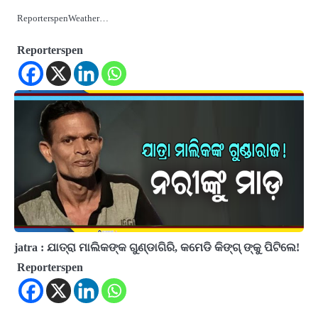
ReporterspenWeather…
Reporterspen
jatra : ଯାତ୍ରା ମାଲିକଙ୍କ ଗୁଣ୍ଡାଗିରି, କମେଡି କିଙ୍ଗ୍ ଙ୍କୁ ପିଟିଲେ!
Reporterspen