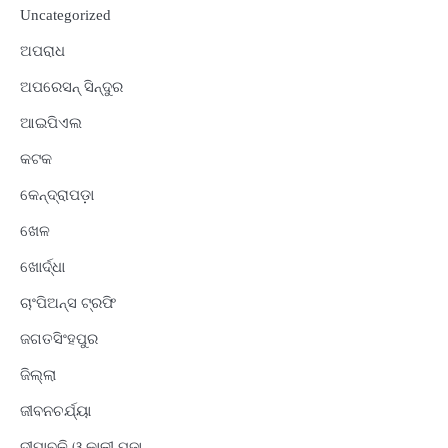
Uncategorized
ଅପରାଧ
ଅପରେସନ୍ ସିନ୍ଦୁର
ଆଇପିଏଲ
କଟକ
କେନ୍ଦ୍ରାପଡ଼ା
ଖେଳ
ଖୋର୍ଦ୍ଧା
ଚାଂପିଅନ୍ସ ଟ୍ରଫି
ଜଗତସିଂହପୁର
ଜିଲ୍ଲା
ଜୀବନଚର୍ଯ୍ୟା
ଦୀପାବଳି ଓ କାଳୀ ପୂଜା