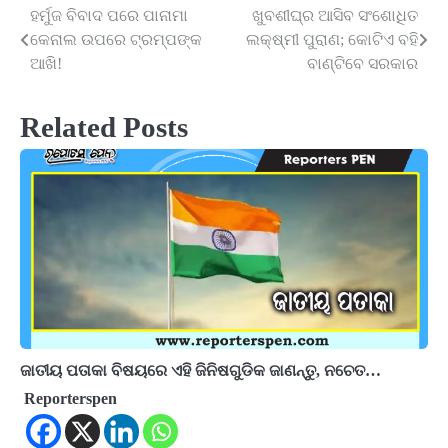
ହର୍ମୁଜ ବିବାଦ ପରେ ପାନାମା
ଖୁବଶୀଘ୍ର ଆସିବ ସଂଶୋଧିତ
Post
କେନାଲ ଉପରେ ଟ୍ରମ୍ପଙ୍କ
ଲକ୍ଷ୍ମୀ ପୁରାଣ; କୋଟିଏ ବହି
navigation
ଆଖି!
ବାଣ୍ଟିବେ ସରକାର
Related Posts
ଜାତୀୟ ପତାକା ବିଷୟରେ ଏହି ଜିନିଷଗୁଡିକ ଜାଣନ୍ତୁ, ନଚେତ…
Reporterspen