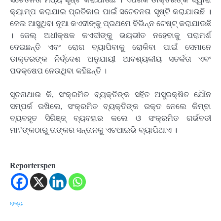
କ୍ୟାମ୍ପ କରାଯାଇ ପ୍ରତିକାର ପାଇଁ ସଚେତନତା ସୃଷ୍ଟି କରାଯାଉଛି ।
ଜେଲ ଆସୁଥିବା ନୂଆ କଏଦୀଙ୍କୁ ପ୍ରଥମେ ବିଭିନ୍ନ ଟେଷ୍ଟ୍ କରାଯାଉଛି
। ଜେଲ୍ ଅଧୀକ୍ଷକ କଏଦୀଙ୍କୁ ଭୟଭୀତ ନହେବାକୁ ପରାମର୍ଶ
ଦେଇଛନ୍ତି ଏବଂ ରୋଗ ବ୍ୟାପିବାକୁ ରୋକିବା ପାଇଁ ସେମାନେ
ଡାକ୍ତରଙ୍କ ନିର୍ଦ୍ଦେଶ ଅନୁଯାୟୀ ଆବଶ୍ୟକୀୟ ସତର୍କତା ଏବଂ
ପଦକ୍ଷେପ ନେଉଥିବା କହିଛନ୍ତି ।
ସୂଚନାଥାଉ କି, ସଂକ୍ରମିତ ବ୍ୟକ୍ତିଙ୍କ ସହିତ ଅସୁରକ୍ଷିତ ଯୌନ
ସମ୍ପର୍କ ରଖିଲେ, ସଂକ୍ରମିତ ବ୍ୟକ୍ତିଙ୍କ ରକ୍ତ ନେଲେ କିମ୍ବା
ବ୍ୟବହୃତ ସିରିଞ୍ଜ୍ ବ୍ୟବହାର କଲେ ଓ ସଂକ୍ରମିତ ଗର୍ଭବତୀ
ମା\’ଙ୍କଠାରୁ ତାଙ୍କର ସନ୍ତାନକୁ ଏଚଆଇଭି ବ୍ୟାପିଥାଏ ।
Reporterspen
ରାଜ୍ୟ