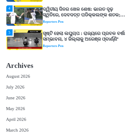
5
ସୃଷ୍ଟି ହେଲା ଲଘୁଚାପ : ରାଜ୍ୟରେ ପ୍ରବଳ ବର୍ଷା
ସମ୍ଭାବନା, ୪ ଜିଲ୍ଲାକୁ ଅରେଞ୍ଜ ଓ୍ବାର୍ଣ୍ଣିଂ
Reporters Pen
1
ଓଡିଶାକୁ ଆସିଲା ୬୬ ହଜାର ୩୯୨ କୋଟିର
ନିବେଶ ପ୍ରସ୍ତାବ, ୫୪ ହଜାରରୁ ଅଧିକ ନିଯୁକ୍ତି
ସୁଯୋଗ ସୃଷ୍ଟି
Reporters Pen
2
କେବଳ ବୁମରାହ-ସୁଦର୍ଶନ ନୁହେଁ, ଟିମ୍ ଇଣ୍ଡିଆର
୧୩ ଖେଳାଳି ଆହତ; ବେଙ୍ଗାଲୁରୁରେ ଚାଲିଛି
Archives
ରିହାବିଲିଟେସନ୍‌
Reporters Pen
August 2026
3
ଭୂତିଆ ସ୍ଥାନକୁ ଯିବାକୁ ଇଚ୍ଛା କରୁଛନ୍ତି କି?
July 2026
ଜାଣନ୍ତୁ ଭାରତର ଟପ୍‌ ହଣ୍ଟେଡ୍‌ ପ୍ଲେସ୍‌
Reporters Pen
June 2026
4
ଦ୍ୱିତୀୟ ଦିନର ଖେଳ ଶେଷ: ଭାରତ ଦୃଢ଼
May 2026
ସ୍ଥିତିରେ, ଦେବଦତ୍ତ ପଡିକ୍କଲଙ୍କ ଶତକ;
ବ୍ୟାଟ୍‌ରେ ଚମକିଲେ ଗୁରନୂର ବରାଡ଼
Reporters Pen
April 2026
5
ସୃଷ୍ଟି ହେଲା ଲଘୁଚାପ : ରାଜ୍ୟରେ ପ୍ରବଳ ବର୍ଷା
March 2026