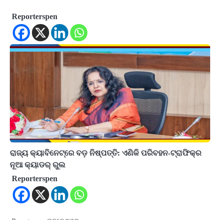
Reporterspen
ରାଜ୍ୟ କ୍ୟାବିନେଟ୍‌ରେ ବଡ଼ ନିଷ୍ପତ୍ତି: ଏଣିକି ପରିବହନ-ଟ୍ରାଫିକ୍‌ର
ନୂଆ କ୍ୟାଡର୍‌ ରୁଲ
Reporterspen