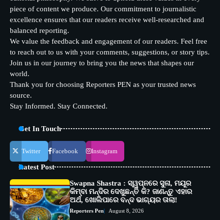
piece of content we produce. Our commitment to journalistic
excellence ensures that our readers receive well-researched and
balanced reporting.
We value the feedback and engagement of our readers. Feel free
to reach out to us with your comments, suggestions, or story tips.
Join us in our journey to bring you the news that shapes our
world.
Thank you for choosing Reporters PEN as your trusted news
source.
Stay Informed. Stay Connected.
Get In Touch
Twitter
Facebook
Instagram
Latest Post
Swapna Shastra : ସ୍ୱପ୍ନରେ ସୁନା, ମୟୂର
କିମ୍ବା ମନ୍ଦିର ଦେଖୁଛନ୍ତି କି? ଜାଣନ୍ତୁ ଏହାର
ଅର୍ଥ, ଖୋଲିପାରେ ବନ୍ଦ ଭାଗ୍ୟର ତାଲା!
Reporters Pen
August 8, 2026