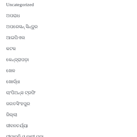
Uncategorized
ଅପରାଧ
ଅପରେସନ୍ ସିନ୍ଦୁର
ଆଇପିଏଲ
କଟକ
କେନ୍ଦ୍ରାପଡ଼ା
ଖେଳ
ଖୋର୍ଦ୍ଧା
ଚାଂପିଅନ୍ସ ଟ୍ରଫି
ଜଗତସିଂହପୁର
ଜିଲ୍ଲା
ଜୀବନଚର୍ଯ୍ୟା
ଦୀପାବଳି ଓ କାଳୀ ପୂଜା