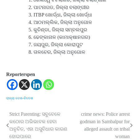
ପାଟନାଗଡ, ଜିଲ୍ଲା ବଲାଙ୍ଗୀର
ITBP ଖୋର୍ଦ୍ଧା, ଜିଲ୍ଲା ଖୋର୍ଦ୍ଧା
ଆଠମଲ୍ଲିକ, ଜିଲ୍ଲା ଅନୁଗୋଳ
କୁଚିଣ୍ଡା, ଜିଲ୍ଲା ସମ୍ବଲପୁର
ଢେଙ୍କାନାଳ (କାମାକ୍ଷାନଗର)
ଜୟପୁର, ଜିଲ୍ଲା କୋରାପୁଟ
ତାଳଚେର, ଜିଲ୍ଲା ଅନୁଗୋଳ
Reporterspen
ରାଜ୍ୟ
ଦେଶ-ବିଦେଶ
Strict Parenting: ସବୁବେଳେ
crime news: Police arrest
Post
କଠୋର ଅଭିଭାବକ ହେବା
godman in Sambalpur for
navigation
ଅନୁଚିତ, ଏହା ଅସୁବିଧାର କାରଣ
alleged assault on tribal
ହୋଇପାରେ
woman