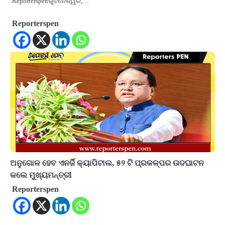
Reporterspenଭୁବନେଶ୍ୱର,…
Reporterspen
ଅନୁଗୋଳ ହେବ ଏନର୍ଜି କ୍ୟାପିଟାଲ, ୫୨ ଟି ପ୍ରକଳ୍ପର ଉଦଘାଟନ
କଲେ ମୁଖ୍ୟମନ୍ତ୍ରୀ
Reporterspen