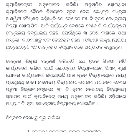
କ୍ୟାବିନେଟ୍‌ରେ ଅନୁମୋଦନ କରିଛି। ଅନୁଷ୍ଠିତ ହୋଇଥିବା
କ୍ୟାବିନେଟ ବୈଠକ ବିଷୟରେ ସୂଚନା ଦେଇ କେନ୍ଦ୍ର ମନ୍ତ୍ରୀ
ଅଶ୍ୱିନୀ ବୈଷ୍ଣବ କହିଛନ୍ତି ଯେ ଦେଶରେ ୮୫ ଟି ନୂତନ କେନ୍ଦ୍ରୀୟ
ବିଦ୍ୟା ଖୋଲାଯିବ। ଆଜି ପର୍ଯ୍ୟନ୍ତ ଦେଶରେ ୧୨୫୬ ଟି କାର୍ଯ୍ୟକ୍ଷମ
କେନ୍ଦ୍ରିୟ ବିଦ୍ୟାଲୟ ରହିଛି, ଯେଉଁଥିରେ ୩ ଦେଶ ବାହାରେ ଯଥା
ମସ୍କୋ, କାଠମାଣ୍ଡୁ ଏବଂ ତେହେରାନ ରହିଛି । ୧୩.୫୬ ଲକ୍ଷ (ପ୍ରାୟ)
ଛାତ୍ରଛାତ୍ରୀ ଏହି କେନ୍ଦ୍ରାୟ ବିଦ୍ୟାଳୟରେ ଅଧ୍ୟୟନ କରୁଛନ୍ତି।
କେନ୍ଦ୍ର ଶିକ୍ଷା ମନ୍ତ୍ରୀ କହିଛନ୍ତି ଯେ ନୂତନ ଶିକ୍ଷା ନୀତି
କାର୍ଯ୍ୟକାରୀ କରିବା ପାଇଁ କେନ୍ଦ୍ରୀୟ ବିଦ୍ୟାଳୟରେ ପିଏମ୍ ଶ୍ରୀ
ଯୋଜନା କାର୍ଯ୍ୟକାରୀ କରାଯାଇଛି ଯାହା ନୂତନ ବିଦ୍ୟାଳୟରେ ମଧ୍ୟ
ପ୍ରଯୁଜ୍ୟ ହେବ। ନାବୋଦୟ ବିଦ୍ୟାଲୟ ଯୋଜନା ଅଧୀନରେ ଦେଶର
ପଛୁଆ ଜିଲ୍ଲାମାନଙ୍କରେ ୨୮ ଟି ନୂତନ ନବୋଦୟ ବିଦ୍ୟାଲୟ
ସ୍ଥାପନ ପାଇଁ କ୍ୟାବିନେଟ୍ ମଧ୍ୟ ଅନୁମୋଦନ କରିଛି। ଓଡ଼ିଶାରେ
ମଧ୍ୟ ୮ ଟି ନୂଆ କେନ୍ଦ୍ରୀୟ ବିଦ୍ୟାଳୟ ଖୋଲାଯିବ ।
ନିମ୍ନରେ ଦେଖନ୍ତୁ ପୂରା ତାଲିକା
ରେଲୱେ ଟିଟଲାଗଡ, ଜିଲ୍ଲା ବଲାଙ୍ଗୀର