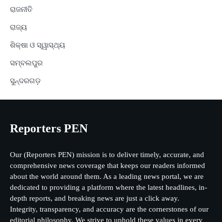
ରାଜନୀତି
ରାଜ୍ୟ
ଶିକ୍ଷା ଓ ସ୍ୱାସ୍ଥ୍ୟ
ସମ୍ବଲପୁର
ସୁନ୍ଦରଗଡ଼
Reporters PEN
Our (Reporters PEN) mission is to deliver timely, accurate, and
comprehensive news coverage that keeps our readers informed
about the world around them. As a leading news portal, we are
dedicated to providing a platform where the latest headlines, in-
depth reports, and breaking news are just a click away.
Integrity, transparency, and accuracy are the cornerstones of our
editorial philosophy. We strive to uphold these values in every