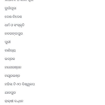
ଦୁର୍ଗାପୂଜା
ଦେଶ-ବିଦେଶ
ଧର୍ମ ଓ ସଂସ୍କୃତି
ନବରଙ୍ଗପୁର
ପୁରୀ
ବାଣିଜ୍ୟ
ଭଦ୍ରକ
ମନୋରଞ୍ଜନ
ମୟୂରଭଞ୍ଜ
ମହିଳା ଟି-୨୦ ବିଶ୍ୱକପ
ଯାଜପୁର
ରାକ୍ଷୀ ବନ୍ଧନ