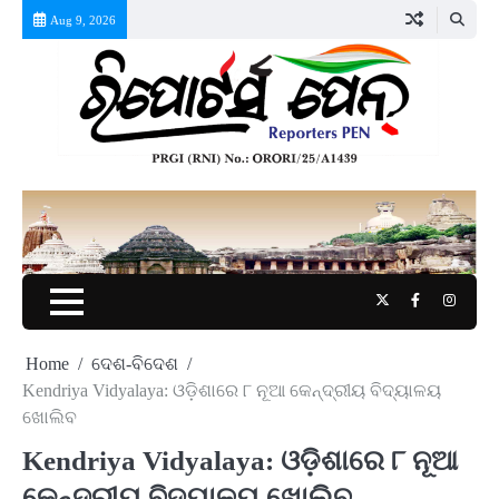
Skip
Aug 9, 2026
to
content
Twitter
Facebook
Instag
Home
ଦେଶ-ବିଦେଶ
Kendriya Vidyalaya: ଓଡ଼ିଶାରେ ୮ ନୂଆ କେନ୍ଦ୍ରୀୟ ବିଦ୍ୟାଳୟ
ଖୋଲିବ
Kendriya Vidyalaya: ଓଡ଼ିଶାରେ ୮ ନୂଆ
କେନ୍ଦ୍ରୀୟ ବିଦ୍ୟାଳୟ ଖୋଲିବ