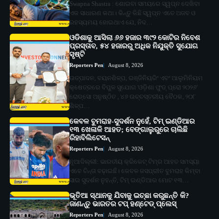
Swapna Shastra : ଶୋଇବା ସମୟରେ ସ୍ୱପ୍ନ ଦେଖିବା
ଏକ ସାଧାରଣ କଥା। କିନ୍ତୁ କିଛି ସ୍ୱପ୍ନ ଏତେ ଅଜବ ଓ
ରହସ୍ୟମୟ ହୋଇଥାଏ ଯେ, ନିଦ…
ଓଡିଶାକୁ ଆସିଲା ୬୬ ହଜାର ୩୯୨ କୋଟିର ନିବେଶ
ପ୍ରସ୍ତାବ, ୫୪ ହଜାରରୁ ଅଧିକ ନିଯୁକ୍ତି ସୁଯୋଗ
ସୃଷ୍ଟି
Reporters Pen
August 8, 2026
ଉତ୍ପାଦନ, ବୟନଶିଳ୍ପ, ଇଞ୍ଜିନିୟରିଂ ଏବଂ ଆଲୁମିନିୟମ
କ୍ଷେତ୍ରରେ ବିପୁଳ ସୁଯୋଗ 'ଓଡ଼ିଶା ଫୁଡ୍ ପ୍ରୋ ୨୦୨୬'
ରୋଡ୍‌ସୋ ଅନୁଷ୍ଠିତ , ୪୬ ଉଚ୍ଚସ୍ତରୀୟ ବୈଠକ, ୨୦୮
ଶିଳ୍ପ…
କେବଳ ବୁମରାହ-ସୁଦର୍ଶନ ନୁହେଁ, ଟିମ୍ ଇଣ୍ଡିଆର
୧୩ ଖେଳାଳି ଆହତ; ବେଙ୍ଗାଲୁରୁରେ ଚାଲିଛି
ରିହାବିଲିଟେସନ୍‌
Reporters Pen
August 8, 2026
ନୂଆଦିଲ୍ଲୀ: ଭାରତୀୟ କ୍ରିକେଟ୍‌ ଟିମ୍‌ର ଆହତ ସମସ୍ୟା
ଏବେ ଚିନ୍ତା ବଢ଼ାଇଛି। କେବଳ ଜସପ୍ରୀତ ବୁମରାହ କିମ୍ବା
ସାଇ ସୁଦର୍ଶନ ନୁହନ୍ତି, ଟିମ୍ ଇଣ୍ଡିଆର ମୋଟ ୧୩…
ଭୂତିଆ ସ୍ଥାନକୁ ଯିବାକୁ ଇଚ୍ଛା କରୁଛନ୍ତି କି?
ଜାଣନ୍ତୁ ଭାରତର ଟପ୍‌ ହଣ୍ଟେଡ୍‌ ପ୍ଲେସ୍‌
Reporters Pen
August 8, 2026