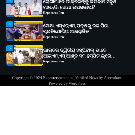
4
ସୋଆ ଏସ୍‌ଏଚ୍‌ଏମ୍ ପକ୍ଷରୁ ରଜ ପିଠା
ପ୍ରତିଯୋଗିତା ଆୟୋଜିତ
Reporters Pen
5
ଭାରତର ଦ୍ୱିତୀୟ ହସ୍ପିଟାଲ୍ ଭାବେ
ଆଇଏମ୍‌ଏସ୍ ଆଣ୍ଡ ସମ ହସ୍ପିଟାଲ୍‌ରେ
ଅତ୍ୟାଧୁନିକ ଡିଜିସ୍କାନର ସ୍ଥାପନ
Reporters Pen
1
ସୋଆ ପକ୍ଷରୁ ରାୱେ କାର୍ଯ୍ୟକ୍ରମ ଅଧୀନରେ
୧୧ଟି ଗ୍ରାମରେ ୧୬ଟି କୃଷକ ପ୍ରଶିକ୍ଷଣ
କାର୍ଯ୍ୟକ୍ରମ ଆୟୋଜିତ
Reporters Pen
2
ସୋଆର ୨୦ତମ ପ୍ରତିଷ୍ଠା ଦିବସରେ
Copyright © 2024 Reporterspen.com | Verified News by
Ascendoor
|
ବିଶ୍ୱବିଦ୍ୟାଳୟର ସଫଳତା, ଉତ୍କର୍ଷତା ଓ
Powered by
WordPress
.
ଅଗ୍ରଗତିର ସ୍ମୃତିଚାରଣ
Reporters Pen
3
ରୋଗୀମାନେ ଡାକ୍ତରଙ୍କୁ ଭଗବାନ ସଦୃଶ
ମାନନ୍ତି: ସୋଆ ଉପସଭାପତି
Reporters Pen
4
ସୋଆ ଏସ୍‌ଏଚ୍‌ଏମ୍ ପକ୍ଷରୁ ରଜ ପିଠା
ପ୍ରତିଯୋଗିତା ଆୟୋଜିତ
Reporters Pen