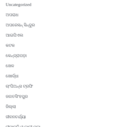
Uncategorized
ଅପରାଧ
ଅପରେସନ୍ ସିନ୍ଦୁର
ଆଇପିଏଲ
କଟକ
କେନ୍ଦ୍ରାପଡ଼ା
ଖେଳ
ଖୋର୍ଦ୍ଧା
ଚାଂପିଅନ୍ସ ଟ୍ରଫି
ଜଗତସିଂହପୁର
ଜିଲ୍ଲା
ଜୀବନଚର୍ଯ୍ୟା
ଦୀପାବଳି ଓ କାଳୀ ପୂଜା