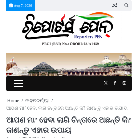
Skip
Aug 7, 2026
to
content
Twitter
Facebook
Instag
Home
ଜୀବନଚର୍ଯ୍ୟା
ଆପଣ ମା’ ହେବା ଲାଗି ଚିନ୍ତାରେ ଅଛନ୍ତି କି? ଜାଣନ୍ତୁ ଏହାର ଉପାୟ
ଆପଣ ମା’ ହେବା ଲାଗି ଚିନ୍ତାରେ ଅଛନ୍ତି କି?
ଜାଣନ୍ତୁ ଏହାର ଉପାୟ