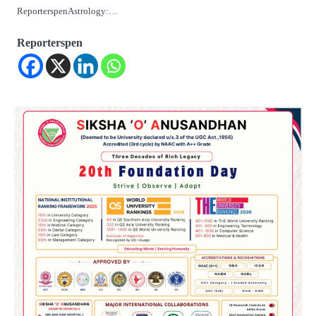
ReporterspenAstrology:…
Reporterspen
2
୨୦୨୭ ବିଶ୍ୱକପ ପାଇଁ ରବି ଶାସ୍ତ୍ରୀଙ୍କ ଟିମ୍,
ଆକାଶ ଚୋପ୍ରା ଦେଲେ ୧୦ରୁ ୮ ମାର୍କ
Reporters Pen
3
ଆଜି ସୁଦ୍ଧା ଆସିବ ବନ୍ୟା କ୍ଷୟକ୍ଷତି ରିପୋର୍ଟ
; ୨୨ଟି ଜିଲ୍ଲାକୁ ୧୧୦କୋଟି ଟଙ୍କା ମଞ୍ଜୁର
Reporters Pen
4
ସୁଦୃଢ଼ ହେବ ବିପର୍ଯ୍ୟୟ ପରିଚାଳନା ଭିତ୍ତିଭୂମି,