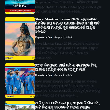
Navpancham Yog 2026 Effect : ବୈଦିକ ଜ୍ୟୋତିଷ
ଶାସ୍ତ୍ର ଅନୁସାରେ ଅଗଷ୍ଟ ମାସରେ ବୁଦ୍ଧିର କାରକ ବୁଧ
ଏବଂ ନ୍ୟାୟର କାରକ ଶନି ଏକ ବିଶେଷ…
Shiva Mantras Sawan 2026: ଶ୍ରାବଣରେ
ନିୟମିତ ଜପ କରନ୍ତୁ ଭଗବାନ ଶିବଙ୍କ ଏହି ୩ଟି
ଶକ୍ତିଶାଳୀ ମନ୍ତ୍ର, ଦୂର ହୋଇପାରେ ଆର୍ଥିକ
ସଙ୍କଟ
Reporters Pen
August 7, 2026
Shiva Mantras Sawan 2026: ଶ୍ରାବଣ ମାସ ଭଗବାନ
ଶିବଙ୍କ ଅତ୍ୟନ୍ତ ପ୍ରିୟ ମାସ ବୋଲି ଧାର୍ମିକ ବିଶ୍ୱାସ
ରହିଛି। ଏହି ପବିତ୍ର ମାସରେ ଭକ୍ତିଭାବର ସହ
ମହାଦେବଙ୍କ…
୨୦୨୭ ବିଶ୍ୱକପ ପାଇଁ ରବି ଶାସ୍ତ୍ରୀଙ୍କ ଟିମ୍,
ଆକାଶ ଚୋପ୍ରା ଦେଲେ ୧୦ରୁ ୮ ମାର୍କ
Reporters Pen
August 6, 2026
୨୦୨୭ ମସିହାର ଆଇସିସି ଦିନିକିଆ ବିଶ୍ୱକପ ଦକ୍ଷିଣ
ଆଫ୍ରିକା, ଜିମ୍ବାୱେ ଓ ନାମିବିଆରେ ଅକ୍ଟୋବର-
ନଭେମ୍ବର ମାସରେ ଆୟୋଜିତ ହେବ। ଟୁର୍ଣ୍ଣାମେଣ୍ଟକୁ
ଏଖନ ସମୟ ଥିଲେ ମଧ୍ୟ ବିଭିନ୍ନ…
ଆଜି ସୁଦ୍ଧା ଆସିବ ବନ୍ୟା କ୍ଷୟକ୍ଷତି ରିପୋର୍ଟ ;
୨୨ଟି ଜିଲ୍ଲାକୁ ୧୧୦କୋଟି ଟଙ୍କା ମଞ୍ଜୁର