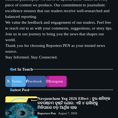
piece of content we produce. Our commitment to journalistic
excellence ensures that our readers receive well-researched and
balanced reporting.
We value the feedback and engagement of our readers. Feel free
to reach out to us with your comments, suggestions, or story tips.
Join us in our journey to bring you the news that shapes our
world.
Thank you for choosing Reporters PEN as your trusted news
source.
Stay Informed. Stay Connected.
Get In Touch
Twitter
Facebook
Instagram
Latest Post
Navpancham Yog 2026 Effect : ବୁଧ-ଶନିଙ୍କ
ନବପଞ୍ଚମ ଦୃଷ୍ଟି ଯୋଗ: ଏହି ୪ ରାଶିଙ୍କୁ
ମିଳିପାରେ ବଡ଼ ଆର୍ଥିକ ଲାଭ
Reporters Pen
August 7, 2026