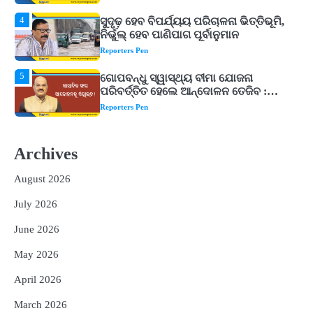
5
ଗୋପବନ୍ଧୁ ସ୍ୱାସ୍ଥ୍ୟ ବୀମା ଯୋଜନା
ପରିବର୍ତ୍ତିତ ହେଲେ ଆନ୍ଦୋଳନ ତେଜିବ :
ଉତ୍କଳ ସାମ୍ବାଦିକ ସଂଘ
Reporters Pen
1
Shiva Mantras Sawan 2026: ଶ୍ରାବଣରେ
ନିୟମିତ ଜପ କରନ୍ତୁ ଭଗବାନ ଶିବଙ୍କ ଏହି
୩ଟି ଶକ୍ତିଶାଳୀ ମନ୍ତ୍ର, ଦୂର ହୋଇପାରେ
Reporters Pen
ଆର୍ଥିକ ସଙ୍କଟ
2
୨୦୨୭ ବିଶ୍ୱକପ ପାଇଁ ରବି ଶାସ୍ତ୍ରୀଙ୍କ ଟିମ୍,
ଆକାଶ ଚୋପ୍ରା ଦେଲେ ୧୦ରୁ ୮ ମାର୍କ
Archives
Reporters Pen
August 2026
3
ଆଜି ସୁଦ୍ଧା ଆସିବ ବନ୍ୟା କ୍ଷୟକ୍ଷତି ରିପୋର୍ଟ
; ୨୨ଟି ଜିଲ୍ଲାକୁ ୧୧୦କୋଟି ଟଙ୍କା ମଞ୍ଜୁର
July 2026
Reporters Pen
June 2026
4
ସୁଦୃଢ଼ ହେବ ବିପର୍ଯ୍ୟୟ ପରିଚାଳନା ଭିତ୍ତିଭୂମି,
May 2026
ନିର୍ଭୁଲ୍ ହେବ ପାଣିପାଗ ପୂର୍ବାନୁମାନ
Reporters Pen
April 2026
5
ଗୋପବନ୍ଧୁ ସ୍ୱାସ୍ଥ୍ୟ ବୀମା ଯୋଜନା
March 2026