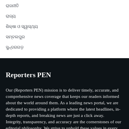
ରାଜନୀତି
ରାଜ୍ୟ
ଶିକ୍ଷା ଓ ସ୍ୱାସ୍ଥ୍ୟ
ସମ୍ବଲପୁର
ସୁନ୍ଦରଗଡ଼
Reporters PEN
Our (Reporters PEN) mission is to deliver timely, accurate, and
comprehensive news coverage that keeps our readers informed
about the world around them. As a leading news portal, we are
dedicated to providing a platform where the latest headlines, in-
depth reports, and breaking news are just a click away.
Integrity, transparency, and accuracy are the cornerstones of our
editorial philosophy. We strive to uphold these values in every