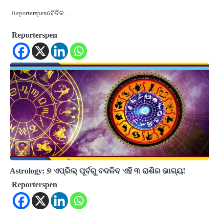
Reporterspenବୈଦିକ…
Reporterspen
Astrology: ୭ ଏପ୍ରିଲ୍ ପୂର୍ବରୁ ବଦଳିବ ଏହି ୩ ରାଶିର ଭାଗ୍ୟ!
Reporterspen