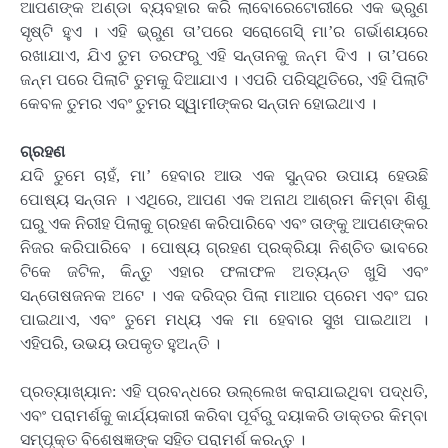
ଆପଣଙ୍କ ଅଣ୍ଡା ବ୍ୟବହାର କରି ଲାବୋରେଟୋରୀରେ ଏକ ଭ୍ରୁଣ
ସୃଷ୍ଟି ହୁଏ । ଏହି ଭ୍ରୁଣ ତା’ପରେ ସରୋଗେସି୍ ମା’ର ଗର୍ଭାଶୟରେ
ରଖାଯାଏ, ଯିଏ ତୁମ ତରଫରୁ ଏହି ସନ୍ତାନକୁ ଜନ୍ମ ଦିଏ । ତା’ପରେ
ଜନ୍ମ ପରେ ପିଲାଟି ତୁମକୁ ଦିଆଯାଏ । ଏପରି ପରିସ୍ଥିତିରେ, ଏହି ପିଲାଟି
କେବଳ ତୁମର ଏବଂ ତୁମର ସ୍ୱାମୀଙ୍କର ସନ୍ତାନ ହୋଇଥାଏ ।
ଗ୍ରହଣ
ଯଦି ତୁମେ ଚାହଁ, ମା’ ହେବାର ଆଉ ଏକ ସୁନ୍ଦର ଉପାୟ ହେଉଛି
ପୋଷ୍ୟ ସନ୍ତାନ । ଏଥିରେ, ଆପଣ ଏକ ଅନାଥ ଆଶ୍ରମ କିମ୍ବା ଶିଶୁ
ଘରୁ ଏକ ନିରୀହ ପିଲାକୁ ଗ୍ରହଣ କରିପାରିବେ ଏବଂ ତାଙ୍କୁ ଆପଣଙ୍କର
ନିଜର କରିପାରିବେ । ପୋଷ୍ୟ ଗ୍ରହଣ ପ୍ରକ୍ରିୟା ନିଶ୍ଚିତ ଭାବରେ
ଟିକେ ଜଟିଳ, କିନ୍ତୁ ଏହାର ଫଳାଫଳ ଅତ୍ୟନ୍ତ ଖୁସି ଏବଂ
ସନ୍ତୋଷଜନକ ଅଟେ । ଏକ ଦରିଦ୍ର ପିଲା ମାଆର ପ୍ରେମ ଏବଂ ଘର
ପାଇଥାଏ, ଏବଂ ତୁମେ ମଧ୍ୟ ଏକ ମା ହେବାର ସୁଖ ପାଇଥାଅ ।
ଏହିପରି, ଉଭୟ ଉପକୃତ ହୁଅନ୍ତି ।
ପ୍ରତ୍ୟାଖ୍ୟାନ: ଏହି ପ୍ରବନ୍ଧରେ ଉଲ୍ଲେଖ କରାଯାଇଥିବା ପଦ୍ଧତି,
ଏବଂ ପରାମର୍ଶକୁ କାର୍ଯ୍ୟକାରୀ କରିବା ପୂର୍ବରୁ ଦୟାକରି ଡାକ୍ତର କିମ୍ବା
ସମ୍ପୃକ୍ତ ବିଶେଷଜ୍ଞଙ୍କ ସହିତ ପରାମର୍ଶ କରନ୍ତୁ ।