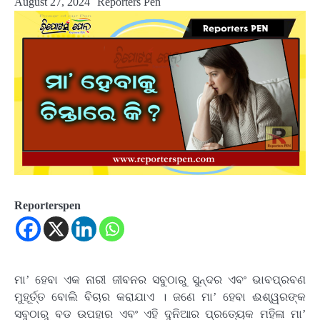
August 27, 2024
Reporters Pen
Reporterspen
ମା’ ହେବା ଏକ ନାରୀ ଜୀବନର ସବୁଠାରୁ ସୁନ୍ଦର ଏବଂ ଭାବପ୍ରବଣ
ମୁହୂର୍ତ୍ତ ବୋଲି ବିଚାର କରାଯାଏ । ଜଣେ ମା’ ହେବା ଈଶ୍ୱରଙ୍କ
ସବୁଠାରୁ ବଡ ଉପହାର ଏବଂ ଏହି ଦୁନିଆର ପ୍ରତ୍ୟେକ ମହିଳା ମା’