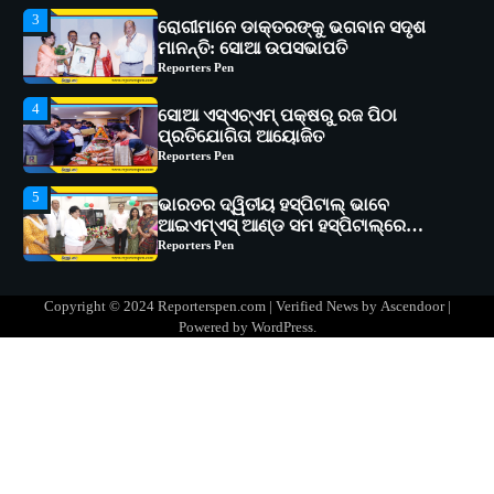
4
ସୋଆ ଏସ୍‌ଏଚ୍‌ଏମ୍ ପକ୍ଷରୁ ରଜ ପିଠା
ପ୍ରତିଯୋଗିତା ଆୟୋଜିତ
Reporters Pen
5
ଭାରତର ଦ୍ୱିତୀୟ ହସ୍ପିଟାଲ୍ ଭାବେ
ଆଇଏମ୍‌ଏସ୍ ଆଣ୍ଡ ସମ ହସ୍ପିଟାଲ୍‌ରେ
ଅତ୍ୟାଧୁନିକ ଡିଜିସ୍କାନର ସ୍ଥାପନ
Reporters Pen
1
ସୋଆ ପକ୍ଷରୁ ରାୱେ କାର୍ଯ୍ୟକ୍ରମ ଅଧୀନରେ
୧୧ଟି ଗ୍ରାମରେ ୧୬ଟି କୃଷକ ପ୍ରଶିକ୍ଷଣ
କାର୍ଯ୍ୟକ୍ରମ ଆୟୋଜିତ
Reporters Pen
2
ସୋଆର ୨୦ତମ ପ୍ରତିଷ୍ଠା ଦିବସରେ
Copyright © 2024 Reporterspen.com | Verified News by
Ascendoor
|
ବିଶ୍ୱବିଦ୍ୟାଳୟର ସଫଳତା, ଉତ୍କର୍ଷତା ଓ
Powered by
WordPress
.
ଅଗ୍ରଗତିର ସ୍ମୃତିଚାରଣ
Reporters Pen
3
ରୋଗୀମାନେ ଡାକ୍ତରଙ୍କୁ ଭଗବାନ ସଦୃଶ
ମାନନ୍ତି: ସୋଆ ଉପସଭାପତି
Reporters Pen
4
ସୋଆ ଏସ୍‌ଏଚ୍‌ଏମ୍ ପକ୍ଷରୁ ରଜ ପିଠା
ପ୍ରତିଯୋଗିତା ଆୟୋଜିତ