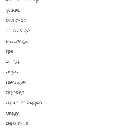
ଦୁର୍ଗାପୂଜା
ଦେଶ-ବିଦେଶ
ଧର୍ମ ଓ ସଂସ୍କୃତି
ନବରଙ୍ଗପୁର
ପୁରୀ
ବାଣିଜ୍ୟ
ଭଦ୍ରକ
ମନୋରଞ୍ଜନ
ମୟୂରଭଞ୍ଜ
ମହିଳା ଟି-୨୦ ବିଶ୍ୱକପ
ଯାଜପୁର
ରାକ୍ଷୀ ବନ୍ଧନ