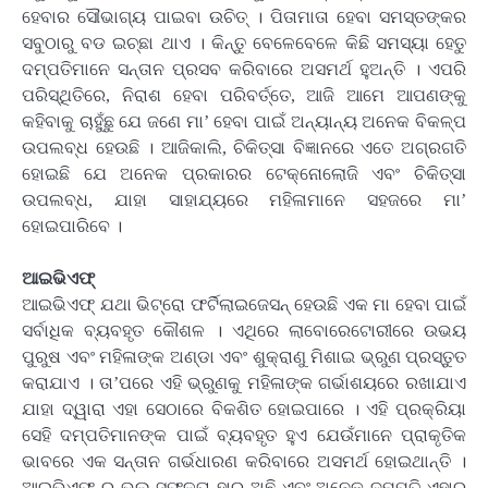
ହେବାର ସୌଭାଗ୍ୟ ପାଇବା ଉଚିତ୍ । ପିତାମାତା ହେବା ସମସ୍ତଙ୍କର
ସବୁଠାରୁ ବଡ ଇଚ୍ଛା ଥାଏ । କିନ୍ତୁ ବେଳେବେଳେ କିଛି ସମସ୍ୟା ହେତୁ
ଦମ୍ପତିମାନେ ସନ୍ତାନ ପ୍ରସବ କରିବାରେ ଅସମର୍ଥ ହୁଅନ୍ତି । ଏପରି
ପରିସ୍ଥିତିରେ, ନିରାଶ ହେବା ପରିବର୍ତ୍ତେ, ଆଜି ଆମେ ଆପଣଙ୍କୁ
କହିବାକୁ ଚାହୁଁଛୁ ଯେ ଜଣେ ମା’ ହେବା ପାଇଁ ଅନ୍ୟାନ୍ୟ ଅନେକ ବିକଳ୍ପ
ଉପଲବ୍ଧ ହେଉଛି । ଆଜିକାଲି, ଚିକିତ୍ସା ବିଜ୍ଞାନରେ ଏତେ ଅଗ୍ରଗତି
ହୋଇଛି ଯେ ଅନେକ ପ୍ରକାରର ଟେକ୍ନୋଲୋଜି ଏବଂ ଚିକିତ୍ସା
ଉପଲବ୍ଧ, ଯାହା ସାହାଯ୍ୟରେ ମହିଳାମାନେ ସହଜରେ ମା’
ହୋଇପାରିବେ ।
ଆଇଭିଏଫ୍
ଆଇଭିଏଫ୍ ଯଥା ଭିଟ୍ରୋ ଫର୍ଟିଲାଇଜେସନ୍ ହେଉଛି ଏକ ମା ହେବା ପାଇଁ
ସର୍ବାଧିକ ବ୍ୟବହୃତ କୌଶଳ । ଏଥିରେ ଲାବୋରେଟୋରୀରେ ଉଭୟ
ପୁରୁଷ ଏବଂ ମହିଳାଙ୍କ ଅଣ୍ଡା ଏବଂ ଶୁକ୍ରାଣୁ ମିଶାଇ ଭ୍ରୁଣ ପ୍ରସ୍ତୁତ
କରାଯାଏ । ତା’ପରେ ଏହି ଭ୍ରୁଣକୁ ମହିଳାଙ୍କ ଗର୍ଭାଶୟରେ ରଖାଯାଏ
ଯାହା ଦ୍ୱାରା ଏହା ସେଠାରେ ବିକଶିତ ହୋଇପାରେ । ଏହି ପ୍ରକ୍ରିୟା
ସେହି ଦମ୍ପତିମାନଙ୍କ ପାଇଁ ବ୍ୟବହୃତ ହୁଏ ଯେଉଁମାନେ ପ୍ରାକୃତିକ
ଭାବରେ ଏକ ସନ୍ତାନ ଗର୍ଭଧାରଣ କରିବାରେ ଅସମର୍ଥ ହୋଇଥାନ୍ତି ।
ଆଇଭିଏଫ୍ ର ଭଲ ସଫଳତା ହାର ଅଛି ଏବଂ ଅନେକ ଦମ୍ପତି ଏହାର