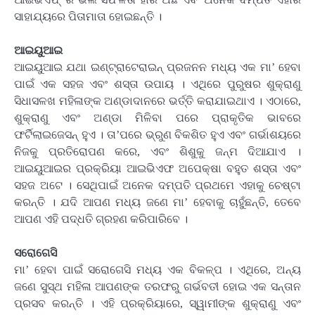
ସାହାଯ୍ୟରେ ପିତାମାତା ହୋଇଛନ୍ତି ।
ଆଇୟୁଆଇ
ଆଇୟୁଆଇ ଯଥା ଇଣ୍ଟ୍ରାଟେରାଇନ୍ ପ୍ରଜନନ ମଧ୍ୟ ଏକ ମା’ ହେବା
ପାଇଁ ଏକ ସହଜ ଏବଂ ଶସ୍ତା ଉପାୟ । ଏଥିରେ ପୁରୁଷର ଶୁକ୍ରାଣୁ
ସିଧାସଳଖ ମହିଳାଙ୍କ ଅଣ୍ଡାଦାନରେ ଭର୍ତ୍ତି କରାଯାଇଥାଏ । ଏଠାରେ,
ଶୁକ୍ରାଣୁ ଏବଂ ଅଣ୍ଡା ମିଳିବା ପରେ ପ୍ରାକୃତିକ ଭାବରେ
ଫର୍ଟିଲାଇଜେସନ୍ ହୁଏ । ତା’ପରେ ଭ୍ରୁଣ ବିକଶିତ ହୁଏ ଏବଂ ଗର୍ଭାଶୟରେ
ନିଜକୁ ପ୍ରତିରୋପଣ କରେ, ଏବଂ ଶିଶୁକୁ ଜନ୍ମ ଦିଆଯାଏ ।
ଆଇୟୁଆଇର ପ୍ରକ୍ରିୟା ଆଇଭିଏଫ ଅପେକ୍ଷା ବହୁତ ଶସ୍ତା ଏବଂ
ସହଜ ଅଟେ । ସେଥିପାଇଁ ଅନେକ ଦମ୍ପତି ପ୍ରଥମେ ଏହାକୁ ଚେଷ୍ଟା
କରନ୍ତି । ଯଦି ଆପଣ ମଧ୍ୟ ଜଣେ ମା’ ହେବାକୁ ଚାହୁଁଛନ୍ତି, ତେବେ
ଆପଣ ଏହି ପଦ୍ଧତି ଗ୍ରହଣ କରିପାରିବେ ।
ସରୋଗେସି
ମା’ ହେବା ପାଇଁ ସରୋଗେସି ମଧ୍ୟ ଏକ ବିକଳ୍ପ । ଏଥିରେ, ଅନ୍ୟ
ଜଣେ ସୁସ୍ଥ ମହିଳା ଆପଣଙ୍କ ତରଫରୁ ଗର୍ଭବତୀ ହୋଇ ଏକ ସନ୍ତାନ
ପ୍ରସବ କରନ୍ତି । ଏହି ପ୍ରକ୍ରିୟାରେ, ସ୍ୱାମୀଙ୍କ ଶୁକ୍ରାଣୁ ଏବଂ