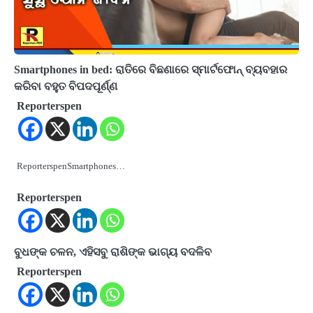
Smartphones in bed: ରାତିରେ ବିଛଣାରେ ସ୍ମାର୍ଟଫୋନ୍ ବ୍ୟବହାର
କରିବା ବହୁତ ବିପଦପୂର୍ଣ୍ଣ
Reporterspen
ReporterspenSmartphones…
Reporterspen
ବୁଧଙ୍କ ଚଳନ, ଏହିସବୁ ରାଶିଙ୍କ ଭାଗ୍ୟ ବଦଳିବ
Reporterspen