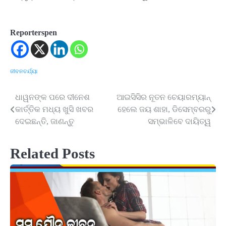
Reporterspen
ଜୀବନଚର୍ଯ୍ୟା
ଧାୱନଙ୍କ ପରେ ଦୀନେଶ
ଆଇସିସିର ନୂତନ ଚେୟାରମ୍ୟାନ୍
Post
କାର୍ତ୍ତିକ ମଧ୍ୟ ଖୁସି ଖବର
ହେଲେ ଜୟ ଶାହା, ଡିସେମ୍ବରରୁ
navigation
ଦେଇଛନ୍ତି, ଜାଣନ୍ତୁ
ସମ୍ଭାଳିବେ ଦାୟିତ୍ୱ
Related Posts